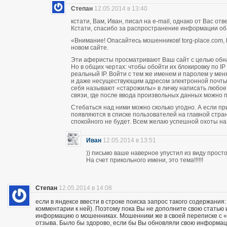
Степан
12.05.2014 в 13:40
кстати, Вам, Иван, писал на e-mail, однако от Вас о
Кстати, спасибо за распространение информации об
«Внимание! Опасайтесь мошенников! torg-place.com, bu
новом сайте.
Эти аферисты просматривают Ваш сайт с целью обн
Но в общих чертах: чтобы обойти их блокировку по 
реальный IP. Войти с тем же именем и паролем у м
и даже несуществующим адресом электронной почты п
себя называют «старожилы» в личку написать любое
связи, где после ввода произвольных данных можно пи
Стебаться над ними можно сколько угодно. А если п
появляются в списке пользователей на главной стран
спокойного не будет. Всем желаю успешной охоты н
Иван
12.05.2014 в 13:51
)) письмо ваше наверное упустил из виду прос
На счет прикольного имени, это тема!!!!!!
Степан
12.05.2014 в 14:08
если в яндексе ввести в строке поиска запрос такого содержания:
комментарии к ней). Поэтому пока Вы не дополните свою статью
информацию о мошенниках. Мошенники же в своей переписке с «кл
отзыва. Было бы здорово, если бы Вы обновляли свою информац