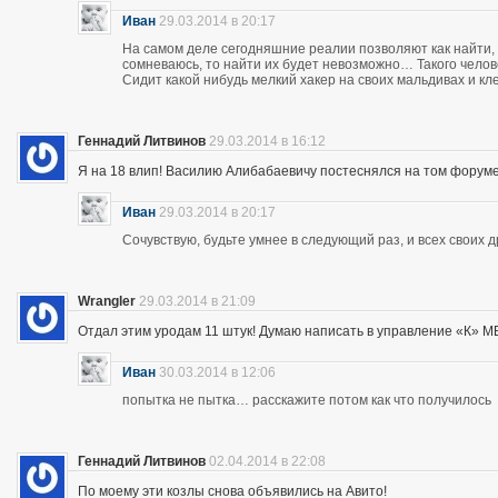
Иван
29.03.2014 в 20:17
На самом деле сегодняшние реалии позволяют как найти, 
сомневаюсь, то найти их будет невозможно… Такого чело
Сидит какой нибудь мелкий хакер на своих мальдивах и кл
Геннадий Литвинов
29.03.2014 в 16:12
Я на 18 влип! Василию Алибабаевичу постеснялся на том форуме призна
Иван
29.03.2014 в 20:17
Сочувствую, будьте умнее в следующий раз, и всех своих 
Wrangler
29.03.2014 в 21:09
Отдал этим уродам 11 штук! Думаю написать в управление «К» МВД
Иван
30.03.2014 в 12:06
попытка не пытка… расскажите потом как что получилось
Геннадий Литвинов
02.04.2014 в 22:08
По моему эти козлы снова объявились на Авито!