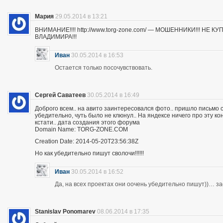
Мария
29.05.2014 в 13:21
ВНИМАНИЕ!!!! http://www.torg-zone.com/ — МОШЕННИКИ!!! НЕ
ВЛАДИМИРА!!!
Иван
30.05.2014 в 16:53
Остается только посочувствовать.
Сергей Саватеев
30.05.2014 в 16:49
Доброго всем.. на авито заинтересовался фото.. пришло письмо с
убедительно, чуть было не клюнул.. На яндексе ничего про эту к
кстати.. дата создания этого форума
Domain Name: TORG-ZONE.COM
Creation Date: 2014-05-20T23:56:38Z
Но как убедительно пишут сволочи!!!!!!
Иван
30.05.2014 в 16:52
Да, на всех проектах они оочень убедительно пишут))… з
Stanislav Ponomarev
08.06.2014 в 17:35