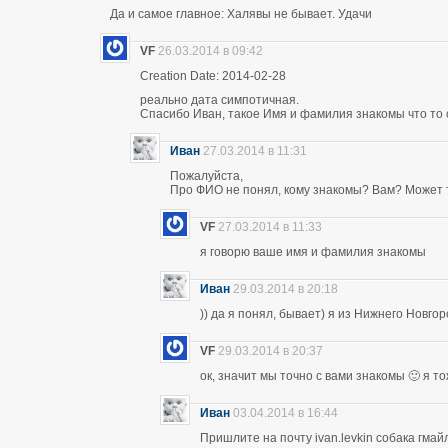
Да и самое главное: Халявы не бывает. Удачи
VF
26.03.2014 в 09:42
Creation Date: 2014-02-28
реально дата симпотичная.
Спасибо Иван, такое Имя и фамилия знакомы что то 
Иван
27.03.2014 в 11:31
Пожалуйста,
Про ФИО не понял, кому знакомы? Вам? Может т
VF
27.03.2014 в 11:33
я говорю ваше имя и фамилия знакомы
Иван
29.03.2014 в 20:18
)) да я понял, бывает) я из Нижнего Новго
VF
29.03.2014 в 20:37
ок, значит мы точно с вами знакомы 🙂 я т
Иван
03.04.2014 в 16:44
Пришлите на почту ivan.levkin собака гмайл