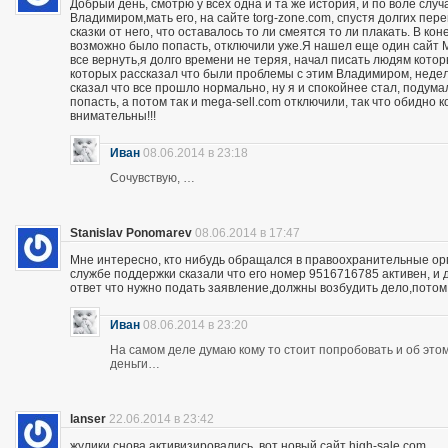
Добрый день, смотрю у всех одна и та же история, и по воле слу
Владимиром,мать его, на сайте torg-zone.com, спустя долгих пере
сказки от него, что оставалось то ли смеятся то ли плакать. В ко
возможно было попасть, отключили уже.Я нашел еще один сайт M
все вернуть,я долго времени не теряя, начал писать людям кото
которых рассказал что были проблемы с этим Владимиром, неделю
сказал что все прошло нормально, ну я и спокойнее стал, подума
попасть, а потом так и mega-sell.com отключили, так что обидно 
внимательны!!!
Иван
08.06.2014 в 23:18
Сочувствую, …
Stanislav Ponomarev
08.06.2014 в 17:47
Мне интересно, кто нибудь обращался в правоохранительные орга
службе поддержки сказали что его номер 9516716785 активен, и 
ответ что нужно подать заявление,должны возбудить дело,потом
Иван
08.06.2014 в 23:20
На самом деле думаю кому то стоит попробовать и об этом 
деньги…
lanser
22.06.2014 в 23:42
жулики снова активизировались, вот новый сайт high-sale.com