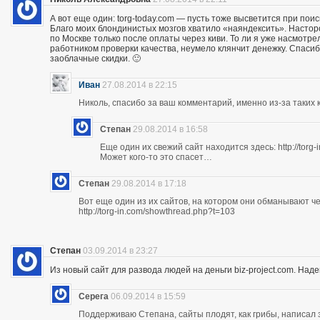
А вот еще один: torg-today.com — пусть тоже высветится при поис
Благо моих блондинистых мозгов хватило «наяндексить». Насторо
по Москве только после оплаты через киви. То ли я уже насмотр
работником проверки качества, неумело клянчит денежку. Спасибо
заоблачные скидки. 🙂
Иван
27.08.2014 в 22:15
Николь, спасибо за ваш комментарий, именно из-за таких к
Степан
29.08.2014 в 16:58
Еще один их свежий сайт находится здесь: http://torg
Может кого-то это спасет…
Степан
29.08.2014 в 17:18
Вот еще один из их сайтов, на котором они обманывают ч
http://torg-in.com/showthread.php?t=103
Степан
03.09.2014 в 23:27
Из новый сайт для развода людей на деньги biz-project.com. Надеюс
Серега
06.09.2014 в 15:59
Поддерживаю Степана, сайты плодят, как грибы, написал 