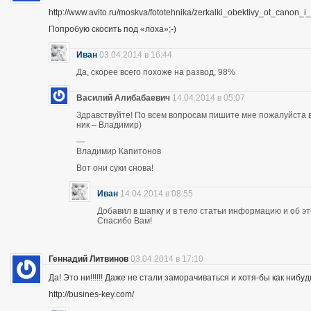
http://www.avito.ru/moskva/fototehnika/zerkalki_obektivy_ot_canon
Попробую скосить под «лоха»;-)
Иван
03.04.2014 в 16:44
Да, скорее всего похоже на развод, 98%
Василий Алибабаевич
14.04.2014 в 05:07
Здравствуйте! По всем вопросам пишите мне пожалуйста в 
ник – Владимир)
—
Владимир Капитонов
Вот они суки снова!
Иван
14.04.2014 в 08:55
Добавил в шапку и в тело статьи информацию и об э
Спасибо Вам!
Геннадий Литвинов
03.04.2014 в 17:10
Да! Это ни!!!!!! Даже не стали заморачиваться и хотя-бы как нибуд
http://busines-key.com/