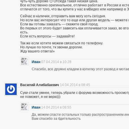
чуть-чуть дороже 🙂 Отсюда такая низкая цена.
Все естественно оригинальное, отлично работает в России и есте
отличатся от того, что вы купите у нас в мВидео или например в 
Сейчас в наличии, отправить вам могу хоть сегодня.
Но если вас интересует что то еще или другая модель — можете 
Если вы готовы заказать — скажите свой город.
Во первых от этого будет зависить как оплачивается заказ, во вто
есть.
Если есть вопросы — задавайте!
Так же если хотите можем связаться по телефону.
Но лучше по почте, тк звонки дорогие.
Жду вашего ответа!»
Иван
07.04.2014 в 10:28
Спасибо, все дружно кладем в копилку этот развод и мотае
Василий Алибабаевич
14.04.2014 в 08:45
Суки стали умнее, теперь убрали с форума возможность просмот
не поможет, я не верю)))
Иван
14.04.2014 в 08:55
Да, можем спасти остальных только распространением и
Вам спасибо за бдительность