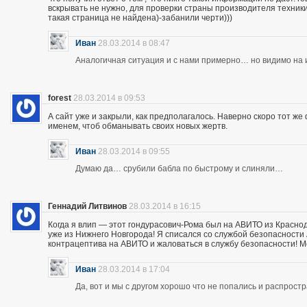
вскрывать не нужно, для проверки страны производителя техники,
такая страница не найдена)-забанили черти)))
Иван
28.03.2014 в 08:47
Аналогичная ситуация и с нами примерно… но видимо на и
forest
28.03.2014 в 09:53
А сайт уже и закрыли, как предполагалось. Наверно скоро тот ж
именем, чтоб обманывать своих новых жертв.
Иван
28.03.2014 в 09:55
Думаю да… срубили бабла по быстрому и слиняли…
Геннадий Литвинов
28.03.2014 в 16:15
Когда я влип — этот гондурасович-Рома был на АВИТО из Краснод
уже из Нижнего Новгорода! Я списался со службой безопасности А
контрацептива на АВИТО и жаловаться в службу безопасности! Мож
Иван
28.03.2014 в 17:04
Да, вот и мы с другом хорошо что не попались и распрос