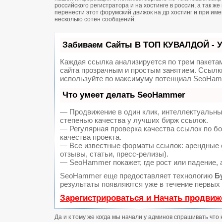
российского регистратора и на хостинге в россии, а так 
перенести этот форумский движок на др хостинг и при и
несколько сотен сообщений.
Забиваем Сайты В ТОП КУВАЛДОЙ - 
Каждая ссылка анализируется по трем пакета
сайта прозрачным и простым занятием. Ссылки
используйте по максимуму потенциал SeoHam
Что умеет делать SeoHammer
— Продвижение в один клик, интеллектуальны
степенью качества у лучших бирж ссылок.
— Регулярная проверка качества ссылок по б
качества проекта.
— Все известные форматы ссылок: арендные с
отзывы, статьи, пресс-релизы).
— SeoHammer покажет, где рост или падение, 
SeoHammer еще предоставляет технологию
Б
результаты появляются уже в течение первых 
Зарегистрироваться и Начать продвиж
Да и к тому же когда мы начали у админов спрашивать что 