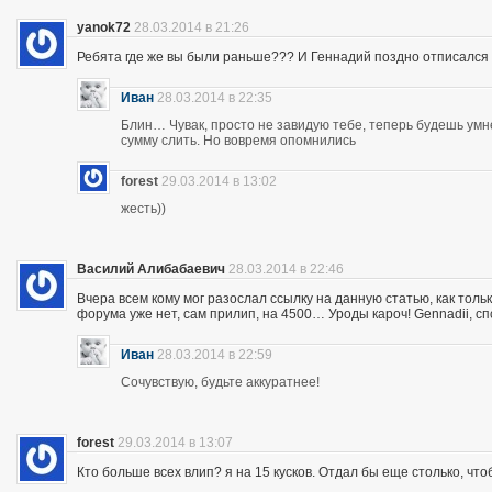
yanok72
28.03.2014 в 21:26
Ребята где же вы были раньше??? И Геннадий поздно отписался 
Иван
28.03.2014 в 22:35
Блин… Чувак, просто не завидую тебе, теперь будешь ум
сумму слить. Но вовремя опомнились
forest
29.03.2014 в 13:02
жесть))
Василий Алибабаевич
28.03.2014 в 22:46
Вчера всем кому мог разослал ссылку на данную статью, как толь
форума уже нет, сам прилип, на 4500… Уроды кароч! Gennadii, сп
Иван
28.03.2014 в 22:59
Сочувствую, будьте аккуратнее!
forest
29.03.2014 в 13:07
Кто больше всех влип? я на 15 кусков. Отдал бы еще столько, что