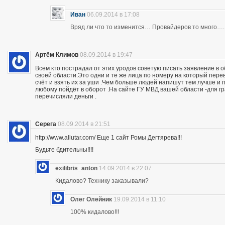
Иван
06.09.2014 в 17:08
Вряд ли что то изменится… Провайдеров то много….
Артём Климов
08.09.2014 в 19:47
Всем кто пострадал от этих уродов советую писать заявление в 
своей области.Это одни и те же лица по номеру на который пер
счёт и взять их за уши .Чем больше людей напишут тем лучше и 
любому пойдёт в оборот .На сайте ГУ МВД вашей области -для г
перечисляли деньги .
Серега
08.09.2014 в 21:51
http://www.allutar.com/ Еще 1 сайт Ромы Дегтярева!!!
Будьте бдительны!!!!
exilibris_anton
14.09.2014 в 22:07
Кидалово? Технику заказывали?
Олег Олейник
19.09.2014 в 11:10
100% кидалово!!!