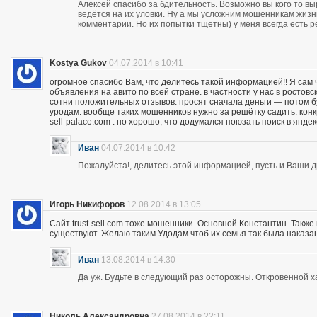
Алексей спасибо за бдительность. Возможно вы кого то вы
ведётся на их уловки. Ну а мы усложним мошенникам жизнь
комментарии. Но их попытки тщетны) у меня всегда есть р
Kostya Gukov
04.07.2014 в 10:41
огромное спасибо Вам, что делитесь такой информацией!! Я сам
объявления на авито по всей стране. в частности у нас в ростов
сотни положительных отзывов. просят сначала деньги — потом бу
уродам. вообще таких мошенников нужно за решётку садить. кон
sell-palace.com . но хорошо, что додумался поюзать поиск в янде
Иван
04.07.2014 в 10:42
Пожалуйста!, делитесь этой информацией, пусть и Ваши др
Игорь Никифоров
12.08.2014 в 13:05
Сайт trust-sell.com тоже мошенники. Основной Константин. Также
существуют. Желаю таким Удодам чтоб их семья так была наказан
Иван
13.08.2014 в 14:30
Да уж. Будьте в следующий раз осторожны. Откровенной х
Николь Александровна
27.08.2014 в 22:11