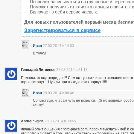
— Позволит записываться на групповые и персонал
— Поможет получить от клиента отзывы о визите к 
— Включает в себя сервис чаевых.
Для новых пользователей первый месяц беспла
Зарегистрироваться в сервисе
Иван
27.03.2014 в 14:03
В точку!
Геннадий Литвинов
27.03.2014 в 21:18
Полностью подтверждаю!!! Сам по тупости или от желания почт
горла встанут!!! Ну или при выходе очко порвут!!!!!!
Иван
28.03.2014 в 08:46
Сочувствую, я и сам чуть не повелся…((( но вовремя сооб
схему!
Andrei Sigida
28.03.2014 в 08:45
личный опыт общения с torg-place.com. просил выслать имей и с
что получил ответ о том , что никто такой информации не даст.