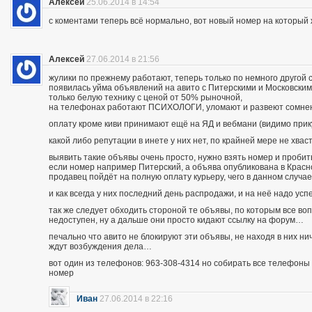
Алексей
25.06.2014 в 14:54
с коментами теперь всё нормально, вот новый номер на которы
Алексей
27.06.2014 в 21:56
жулики по прежнему работают, теперь только по немного другой 
появилась уйма объявлений на авито с Питерскими и Московским
только белую технику с ценой от 50% рыночной,
на телефонах работают ПСИХОЛОГИ, уломают и развеют сомнения
оплату кроме киви принимают ещё на ЯД и вебмани (видимо при
какой либо репутации в инете у них нет, по крайней мере не хва
выявить такие объявы очень просто, нужно взять номер и пробить п
если номер например Питерский, а объява опубликована в Красно
продавец пойдёт на полную оплату курьеру, чего в данном случа
и как всегда у них последний день распродажи, и на неё надо усп
так же следует обходить стороной те объявы, по которым все во
недоступен, ну а дальше они просто кидают ссылку на форум…
печально что авито не блокируют эти объявы, не находя в них ни
ждут возбуждения дела…
вот один из телефонов: 963-308-4314 но собирать все телефоны н
номер
Иван
27.06.2014 в 22:16