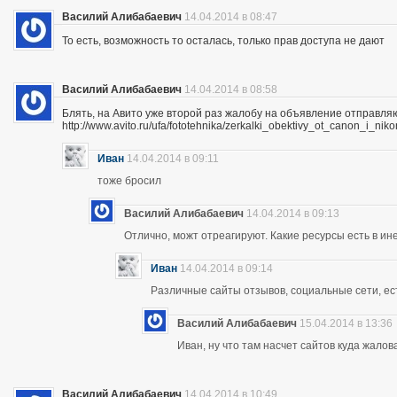
Василий Алибабаевич
14.04.2014 в 08:47
То есть, возможность то осталась, только прав доступа не дают
Василий Алибабаевич
14.04.2014 в 08:58
Блять, на Авито уже второй раз жалобу на объявление отправля
http://www.avito.ru/ufa/fototehnika/zerkalki_obektivy_ot_canon_i_
Иван
14.04.2014 в 09:11
тоже бросил
Василий Алибабаевич
14.04.2014 в 09:13
Отлично, можт отреагируют. Какие ресурсы есть в ине
Иван
14.04.2014 в 09:14
Различные сайты отзывов, социальные сети, ес
Василий Алибабаевич
15.04.2014 в 13:36
Иван, ну что там насчет сайтов куда жалов
Василий Алибабаевич
14.04.2014 в 10:49