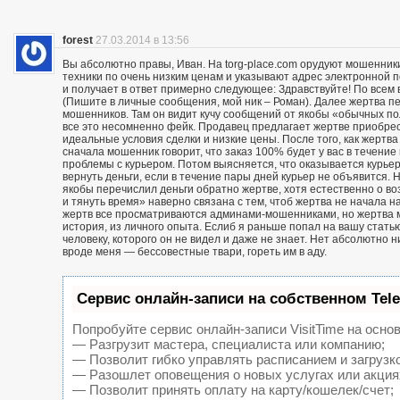
forest
27.03.2014 в 13:56
Вы абсолютно правы, Иван. На torg-place.com орудуют мошенни
техники по очень низким ценам и указывают адрес электронной 
и получает в ответ примерно следующее: Здравствуйте! По всем в
(Пишите в личные сообщения, мой ник – Роман). Далее жертва п
мошенников. Там он видит кучу сообщений от якобы «обычных пол
все это несомненно фейк. Продавец предлагает жертве приобрест
идеальные условия сделки и низкие цены. После того, как жерт
сначала мошенник говорит, что заказ 100% будет у вас в течение 
проблемы с курьером. Потом выясняется, что оказывается курьер
вернуть деньги, если в течение пары дней курьер не объявится. Н
якобы перечислил деньги обратно жертве, хотя естественно о воз
и тянуть время» наверно связана с тем, чтоб жертва не начала н
жертв все просматриваются админами-мошенниками, но жертва м
история, из личного опыта. Еслиб я раньше попал на вашу статью
человеку, которого он не видел и даже не знает. Нет абсолютно 
вроде меня — бессовестные твари, гореть им в аду.
Сервис онлайн-записи на собственном Tel
Попробуйте сервис онлайн-записи VisitTime на основ
— Разгрузит мастера, специалиста или компанию;
— Позволит гибко управлять расписанием и загрузк
— Разошлет оповещения о новых услугах или акция
— Позволит принять оплату на карту/кошелек/счет;