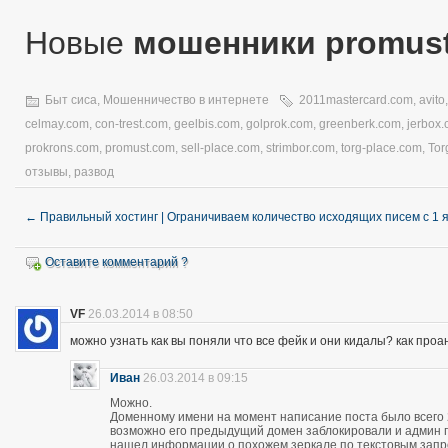
Новые
мошенники promus
Быт сиса
,
Мошенничество в интернете
2011mastercard.com
,
avito
celmay.com
,
con-trest.com
,
geelbis.com
,
golprok.com
,
greenberk.com
,
jerbox
prokrons.com
,
promust.com
,
sell-place.com
,
strimbor.com
,
torg-place.com
,
Tor
отзывы
,
развод
←
Правильный хостинг | Ограничиваем количество исходящих писем с 1 
Оставите комментарий ?
VF
26.03.2014 в 08:50
можно узнать как вы поняли что все фейк и они кидалы? как про
Иван
26.03.2014 в 09:15
Можно.
Доменному имени на момент написание поста было всего 28
возможно его предыдущий домен заблокировали и админ про
нашел информации о похожем зеркале по текстовым запро