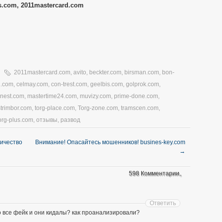
s.com, 2011mastercard.com
2011mastercard.com
,
avito
,
beckter.com
,
birsman.com
,
bon-
1.com
,
celmay.com
,
con-trest.com
,
geelbis.com
,
golprok.com
,
nnest.com
,
mastertime24.com
,
muvizy.com
,
prime-done.com
,
strimbor.com
,
torg-place.com
,
Torg-zone.com
,
tramscen.com
,
org-plus.com
,
отзывы
,
развод
личество
Внимание! Опасайтесь мошенников! busines-key.com
→
598 Комментарии。
Ответить
о все фейк и они кидалы? как проанализировали?