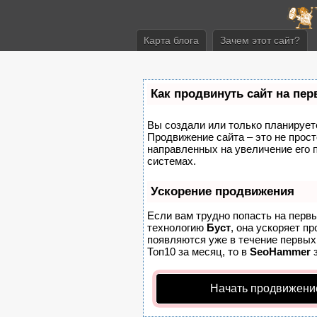
Карта блога
Зачем этот сайт?
Как продвинуть сайт на пе
Вы создали или только планируете 
Продвижение сайта – это не прост
направленных на увеличение его 
системах.
Ускорение продвижения
Если вам трудно попасть на перв
технологию
Буст
, она ускоряет п
появляются уже в течение первых 
Топ10 за месяц, то в
SeoHammer
з
Начать продвижени