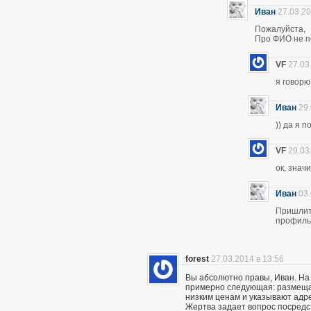
Иван
27.03.20
Пожалуйста,
Про ФИО не по
VF
27.03
я говор
Иван
29.
)) да я 
VF
29.03
ок, знач
Иван
03.
Пришлите
профиль 
forest
27.03.2014 в 13:56
Вы абсолютно правы, Иван. На
примерно следующая: размещаю
низким ценам и указывают адр
Жертва задает вопрос посредс