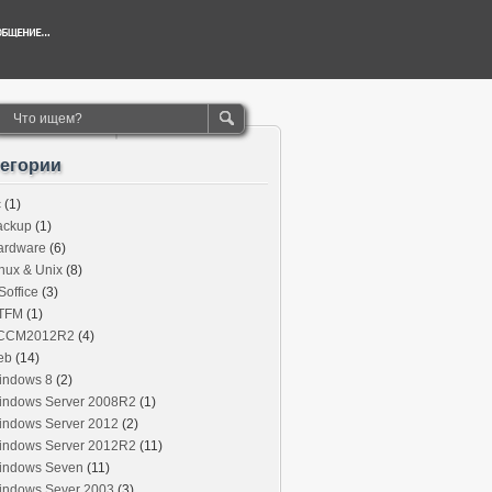
тегории
c
(1)
ackup
(1)
ardware
(6)
nux & Unix
(8)
office
(3)
TFM
(1)
CCM2012R2
(4)
eb
(14)
indows 8
(2)
indows Server 2008R2
(1)
indows Server 2012
(2)
indows Server 2012R2
(11)
indows Seven
(11)
indows Sever 2003
(3)