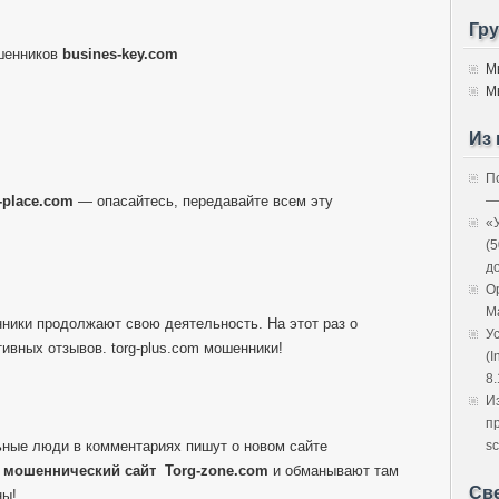
Гр
шенников
busines-key.com
М
М
Из 
П
l-place.com
— опасайтесь, передавайте всем эту
—
«
(
д
O
M
нники продолжают свою деятельность. На этот раз о
У
ивных отзывов. torg-plus.com мошенники!
(I
8.
И
п
ные люди в комментариях пишут о новом сайте
sc
й
мошеннический сайт
Torg-zone.com
и обманывают там
Св
ны!