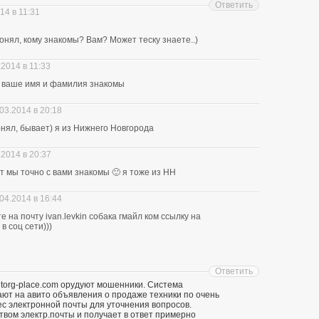
Ответить
14 в 11:31
нял, кому знакомы? Вам? Может теску знаете..)
.2014 в 11:33
ю ваше имя и фамилия знакомы
03.2014 в 20:18
понял, бывает) я из Нижнего Новгорода
.2014 в 20:37
ит мы точно с вами знакомы 🙂 я тоже из НН
04.2014 в 16:44
 на почту ivan.levkin собака гмайл ком ссылку на
в соц сети)))
Ответить
 torg-place.com орудуют мошенники. Система
т на авито объявления о продаже техники по очень
ес электронной почты для уточнения вопросов.
твом электр.почты и получает в ответ примерно