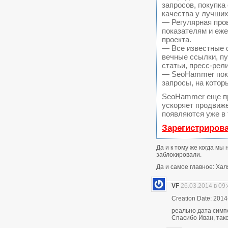
запросов, покупк
качества у лучших
— Регулярная пров
показателям и еж
проекта.
— Все известные 
вечные ссылки, пу
статьи, пресс-рел
— SeoHammer покаж
запросы, на котор
SeoHammer еще п
ускоряет продвиже
появляются уже в 
Зарегистриров
Да и к тому же когда мы
заблокировали.
Да и самое главное: Хал
VF
26.03.2014 в 09
Creation Date: 2014
реально дата симп
Спасибо Иван, тако