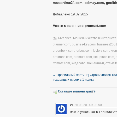
mastertime24.com, celmay.com, geelbi
Добавлено 19.02.2015
Новые
мошенники promust.com
Быт сиса
,
Мошенничество в интернете
planner.com
,
busines-key.com
,
business200
greenberk.com
,
jerbox.com
,
joylors.com
,
kro
prokrons.com
,
promust.com
,
sell-place.com
,
tromast.com
,
кидалово
,
мошенники
,
отзыв t
←
Правильный хостинг | Ограничиваем ко
исходящих писем с 1 ящика
Оставите комментарий ?
VF
26.03.2014 в 08:50
можно узнать как вы поняли чт