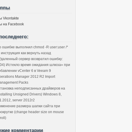
уппы
ы Vkontakte
ы на Facebook
последнего:
о ошибке выполнил chmod -R user:user /*
 инструкция как вернуть назад
Удаленный сервер возвратил ошибку:
504) Истекло время ожидания шлюза» при
обавлении vCenter 6 в Veeam 9
perations Manager 2012 R2 Import
anagement Packs
становка неподписанных драйверов на
nstalling Unsigned Drivers) Windows 8,
1.2012, server 2012r2
зменение размера шапки сайта при
рокрутке (change header size on mouse
roll)
ежие комментарии