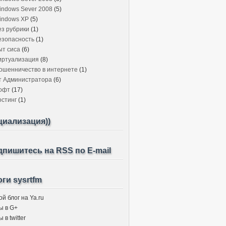
indows Sever 2008
(5)
indows XP
(5)
ез рубрики
(1)
езопасность
(1)
ыт сиса
(6)
иртуализация
(8)
ошенничество в интернете
(1)
т Администратора
(6)
офт
(17)
остинг
(1)
циализация))
пишитесь на RSS по E-mail
ги sysrtfm
й блог на Ya.ru
ы в G+
 в twitter