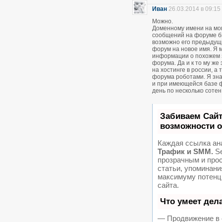
Иван
26.03.2014 в 09:15
Можно.
Доменному имени на мом
сообщений на форуме был
возможно его предыдущ
форум на новое имя. Я м
информации о похожем 
форума. Да и к то му же
на хостинге в россии, а
форума роботами. Я зна
и при имеющейся базе 
день по несколько соте
Забиваем Сай
возможности 
Каждая ссылка ан
Трафик и SMM.
Se
прозрачным и про
статьи, упоминани
максимуму потенц
сайта.
Что умеет дел
— Продвижение в 