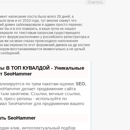
Ответить
ент написание поста было всего 28 дней, а
о куча и от 2010 года, тут многие скажут что
ий домен заблокировали и админ просто перенес
ог бы и в это поверить, в кэше гугла не нашел
зеркале по текстовым запросам существующего
 этот форум расположен у российского регистратора и
 так же на моих глазах происходило наполнения
ю как перенести этот форумский движок на др хостинг
форум восстанавливается моментально а не целый
н сообщений.
ты В ТОП КУВАЛДОЙ - Уникальные
от SeoHammer
ализируется по трем пакетам оценки:
SEO,
oHammer делает продвижение сайта
стым занятием. Ссылки, вечные ссылки,
я, пресс-релизы - используйте по
иал SeoHammer для продвижения вашего
ать SeoHammer
один клик, интеллектуальный подбор