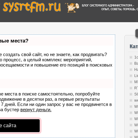
рвые места?
Ка
создать свой сайт, но не знаете, как продвигать?
1
о процесс, а целый комплекс мероприятий,
B
посещаемости и повышение его позиций в поисковых
H
Li
MS
R
ые места в поиске самостоятельно, попробуйте
S
родвижение в десятки раз, а первые результаты
w
7 дней. Если ни один запрос у вас не продвинется в
W
а бустер
вернут деньги.
W
W
е сайта
W
W
W