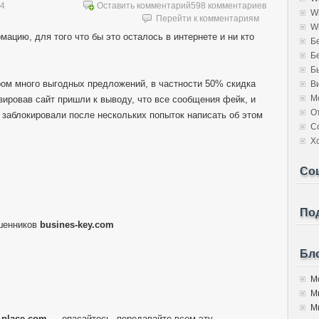
14
Оставить комментарий
598 комментариев
W
Перейти к комментариям
W
мацию, для того что бы это осталось в интернете и ни кто
Б
Б
Б
ором много выгодных предложений, в частности 50% скидка
В
М
изировав сайт пришли к выводу, что все сообщения фейк, и
О
 заблокировали после нескольких попыток написать об этом
С
Х
Со
Под
шенников
busines-key.com
Бло
Мо
М
Мы
l-place.com
— опасайтесь, передавайте всем эту