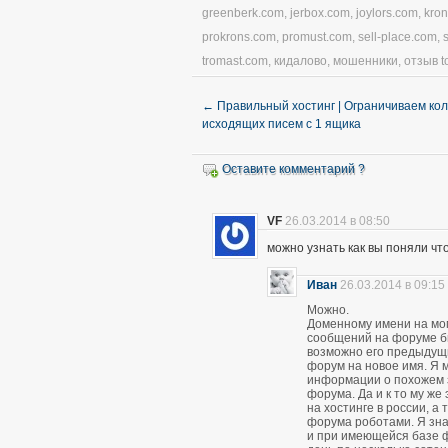
greenberk.com
,
jerbox.com
,
joylors.com
,
kro
prokrons.com
,
promust.com
,
sell-place.com
,
tromast.com
,
кидалово
,
мошенники
,
отзыв t
←
Правильный хостинг | Ограничиваем ко
исходящих писем с 1 ящика
Оставите комментарий ?
VF
26.03.2014 в 08:50
можно узнать как вы поняли чт
Иван
26.03.2014 в 09:15
Можно.
Доменному имени на мом
сообщений на форуме был
возможно его предыдущ
форум на новое имя. Я м
информации о похожем 
форума. Да и к то му же
на хостинге в россии, а
форума роботами. Я зна
и при имеющейся базе 