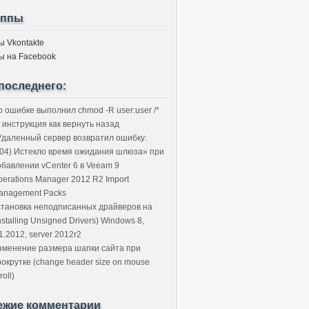
уппы
ы Vkontakte
ы на Facebook
последнего:
о ошибке выполнил chmod -R user:user /*
 инструкция как вернуть назад
Удаленный сервер возвратил ошибку:
504) Истекло время ожидания шлюза» при
обавлении vCenter 6 в Veeam 9
perations Manager 2012 R2 Import
anagement Packs
становка неподписанных драйверов на
nstalling Unsigned Drivers) Windows 8,
1.2012, server 2012r2
зменение размера шапки сайта при
рокрутке (change header size on mouse
roll)
ежие комментарии