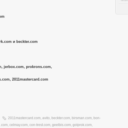
com
k.com и beckter.com
, jerbox.com, prokrons.com,
s.com, 2011mastercard.com
2011mastercard.com
,
avito
,
beckter.com
,
birsman.com
,
bon-
1.com
,
celmay.com
,
con-trest.com
,
geelbis.com
,
golprok.com
,