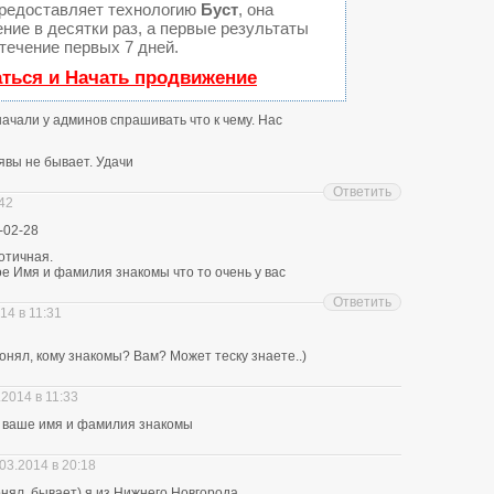
редоставляет технологию
Буст
, она
ние в десятки раз, а первые результаты
течение первых 7 дней.
аться и Начать продвижение
 начали у админов спрашивать что к чему. Нас
явы не бывает. Удачи
Ответить
:42
-02-28
отичная.
е Имя и фамилия знакомы что то очень у вас
Ответить
14 в 11:31
нял, кому знакомы? Вам? Может теску знаете..)
.2014 в 11:33
ю ваше имя и фамилия знакомы
03.2014 в 20:18
понял, бывает) я из Нижнего Новгорода