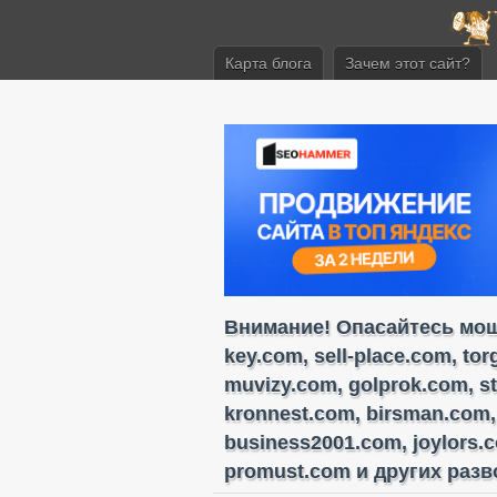
Карта блога
Зачем этот сайт?
Внимание! Опасайтесь моше
key.com, sell-place.com, to
muvizy.com, golprok.com, s
kronnest.com, birsman.com,
business2001.com, joylors.
promust.com и других разво