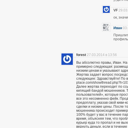
VF
29.03
ок, знач
Иван
03.
Пришлите
профиль 
forest
27.03.2014 в 13:56
Вы абсолютно правы, Иван. На
примерно следующая: размещаю
низким ценам и указывают адр
Жертва задает вопрос посредс
следующее: Здравствуйте! По вс
place.com/showthread.php?t=10
Далее жертва переходит по сс
кипящий бандой мошенников. Т
пользователей», которые прост
все это несомненно фейк. Про
предоплату, указав свой киви-
сделки и низкие цены. После то
мошенника происходит примерн
100% будет у вас в течение пар
время, объясняя тем, что проб
курьер куда то пропал и не вы
вернуть деньги, если в течение