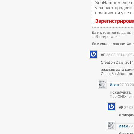
SeoHammer еще п
ускоряет продвиже
появляются уже в 
Зарегистриров
Да и к тому же когда мы
заблокировали.
Да и самое главное: Хал
VF
26.03.2014 в 09
Creation Date: 2014
реально дата симп
Спасибо Иван, тако
Иван
27.03.20
Пожалуйста,
Про ФИО не по
VF
27.03
я говор
Иван
29.
)) да я 