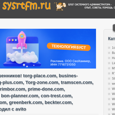
Ка
1
B
H
Li
MS
R
нников! torg-place.com, busines-
S
rg-plus.com, Torg-zone.com, tramscen.com,
w
trimbor.com, prime-done.com,
W
W
 bon-planner.com, con-trest.com,
W
com, greenberk.com, beckter.com,
W
дил с avito
W
W