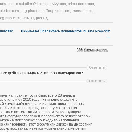
nnest.com
,
mastertime24.com
,
muvizy.com
,
prime-done.com
,
strimbor.com
,
torg-place.com
,
Torg-zone.com
,
tramscen.com
,
org-plus.com
,
отзывы
,
развод
личество
Внимание! Опасайтесь мошенников! busines-key.com
→
598 Комментарии。
Ответить
о все фейк и они кидалы? как проанализировали?
Ответить
ент написание поста было всего 28 дней, а
о куча и от 2010 года, тут многие скажут что
ий домен заблокировали и админ просто перенес
ог бы и в это поверить, в кэше гугла не нашел
зеркале по текстовым запросам существующего
 этот форум расположен у российского регистратора и
 так же на моих глазах происходило наполнения
ю как перенести этот форумский движок на др хостинг
форум восстанавливается моментально а не целый