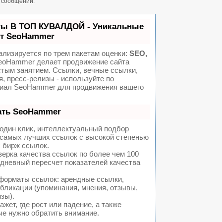
н сообщений.
ты В ТОП КУВАЛДОЙ - Уникальные
от SeoHammer
ализируется по трем пакетам оценки:
SEO,
oHammer делает продвижение сайта
стым занятием. Ссылки, вечные ссылки,
я, пресс-релизы - используйте по
иал SeoHammer для продвижения вашего
ать SeoHammer
один клик, интеллектуальный подбор
а самых лучших ссылок с высокой степенью
 бирж ссылок.
ерка качества ссылок по более чем 100
едневный пересчет показателей качества
форматы ссылок: арендные ссылки,
бликации (упоминания, мнения, отзывы,
изы).
ет, где рост или падение, а также
ые нужно обратить внимание.