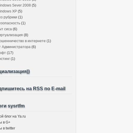
indows Sever 2008
(5)
indows XP
(5)
ез рубрики
(1)
езопасность
(1)
ыт сиса
(6)
иртуализация
(8)
ошенничество в интернете
(1)
т Администратора
(6)
офт
(17)
остинг
(1)
циализация))
пишитесь на RSS по E-mail
ги sysrtfm
й блог на Ya.ru
ы в G+
 в twitter