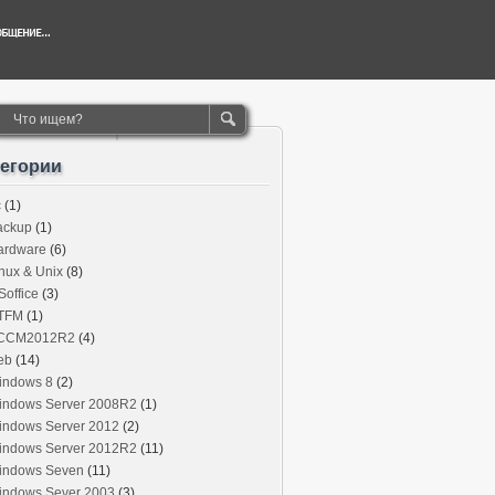
тегории
c
(1)
ackup
(1)
ardware
(6)
nux & Unix
(8)
office
(3)
TFM
(1)
CCM2012R2
(4)
eb
(14)
indows 8
(2)
indows Server 2008R2
(1)
indows Server 2012
(2)
indows Server 2012R2
(11)
indows Seven
(11)
indows Sever 2003
(3)