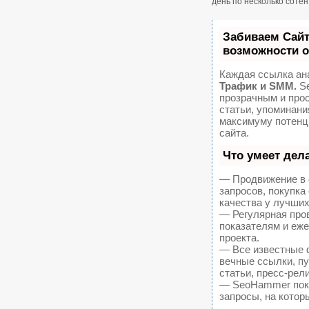
день по несколько соте
Забиваем Сай
возможности 
Каждая ссылка ан
Трафик и SMM.
Se
прозрачным и про
статьи, упоминани
максимуму потенц
сайта.
Что умеет дел
— Продвижение в 
запросов, покупк
качества у лучших
— Регулярная пров
показателям и еж
проекта.
— Все известные 
вечные ссылки, пу
статьи, пресс-рел
— SeoHammer покаж
запросы, на котор