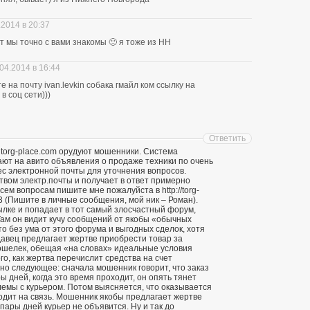
.2014 в 20:37
ит мы точно с вами знакомы 🙂 я тоже из НН
04.2014 в 16:44
 на почту ivan.levkin собака гмайл ком ссылку на
в соц сети)))
Ответить
 torg-place.com орудуют мошенники. Система
т на авито объявления о продаже техники по очень
ес электронной почты для уточнения вопросов.
твом электр.почты и получает в ответ примерно
ем вопросам пишите мне пожалуйста в http://torg-
3 (Пишите в личные сообщения, мой ник – Роман).
ылке и попадает в тот самый злосчастный форум,
ам он видит кучу сообщений от якобы «обычных
о без ума от этого форума и выгодных сделок, хотя
давец предлагает жертве приобрести товар за
кошелек, обещая «на словах» идеальные условия
го, как жертва перечислит средства на счет
о следующее: сначала мошенник говорит, что заказ
ы дней, когда это время проходит, он опять тянет
лемы с курьером. Потом выясняется, что оказывается
ходит на связь. Мошенник якобы предлагает жертве
 пары дней курьер не объявится. Ну и так до