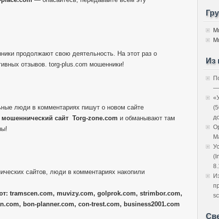
Гр
М
М
нники продолжают свою деятельность. На этот раз о
Из 
ивных отзывов. torg-plus.com мошенники!
П
—
«
ные люди в комментариях пишут о новом сайте
(
д
й
мошеннический сайт
Torg-zone.com
и обманывают там
O
ны!
M
У
(I
8.
ических сайтов, люди в комментариях накопили
И
п
т: tramscen.com, muvizy.com, golprok.com, strimbor.com,
sc
n.com, bon-planner.com, con-trest.com, business2001.com
Св