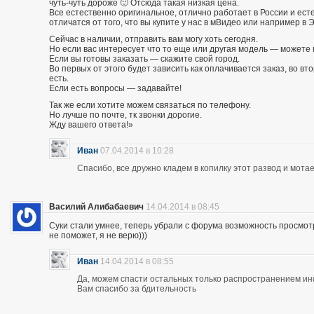
чуть-чуть дороже 🙂 Отсюда такая низкая цена.
Все естественно оригинальное, отлично работает в России и есте
отличатся от того, что вы купите у нас в мВидео или например в 
Сейчас в наличии, отправить вам могу хоть сегодня.
Но если вас интересует что то еще или другая модель — можете 
Если вы готовы заказать — скажите свой город.
Во первых от этого будет зависить как оплачивается заказ, во вто
есть.
Если есть вопросы — задавайте!
Так же если хотите можем связаться по телефону.
Но лучше по почте, тк звонки дорогие.
Жду вашего ответа!»
Иван
07.04.2014 в 10:28
Спасибо, все дружно кладем в копилку этот развод и мотае
Василий Алибабаевич
14.04.2014 в 08:45
Суки стали умнее, теперь убрали с форума возможность просмот
не поможет, я не верю)))
Иван
14.04.2014 в 08:55
Да, можем спасти остальных только распространением и
Вам спасибо за бдительность