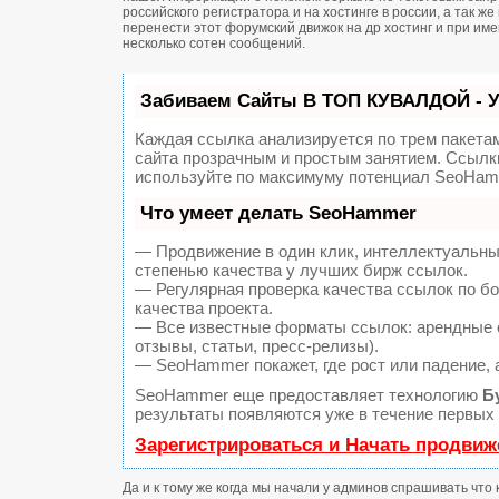
российского регистратора и на хостинге в россии, а так 
перенести этот форумский движок на др хостинг и при и
несколько сотен сообщений.
Забиваем Сайты В ТОП КУВАЛДОЙ - 
Каждая ссылка анализируется по трем пакета
сайта прозрачным и простым занятием. Ссылки
используйте по максимуму потенциал SeoHam
Что умеет делать SeoHammer
— Продвижение в один клик, интеллектуальны
степенью качества у лучших бирж ссылок.
— Регулярная проверка качества ссылок по б
качества проекта.
— Все известные форматы ссылок: арендные с
отзывы, статьи, пресс-релизы).
— SeoHammer покажет, где рост или падение, 
SeoHammer еще предоставляет технологию
Б
результаты появляются уже в течение первых 
Зарегистрироваться и Начать продвиж
Да и к тому же когда мы начали у админов спрашивать что 