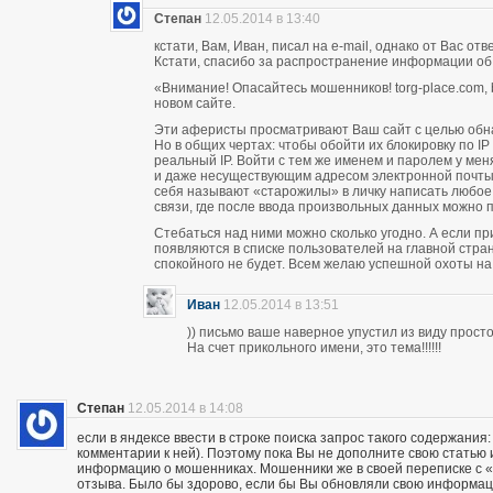
Степан
12.05.2014 в 13:40
кстати, Вам, Иван, писал на e-mail, однако от Вас о
Кстати, спасибо за распространение информации об
«Внимание! Опасайтесь мошенников! torg-place.com, bu
новом сайте.
Эти аферисты просматривают Ваш сайт с целью обн
Но в общих чертах: чтобы обойти их блокировку по 
реальный IP. Войти с тем же именем и паролем у м
и даже несуществующим адресом электронной почты п
себя называют «старожилы» в личку написать любое
связи, где после ввода произвольных данных можно пи
Стебаться над ними можно сколько угодно. А если п
появляются в списке пользователей на главной стран
спокойного не будет. Всем желаю успешной охоты н
Иван
12.05.2014 в 13:51
)) письмо ваше наверное упустил из виду прос
На счет прикольного имени, это тема!!!!!!
Степан
12.05.2014 в 14:08
если в яндексе ввести в строке поиска запрос такого содержания:
комментарии к ней). Поэтому пока Вы не дополните свою статью
информацию о мошенниках. Мошенники же в своей переписке с «кл
отзыва. Было бы здорово, если бы Вы обновляли свою информац