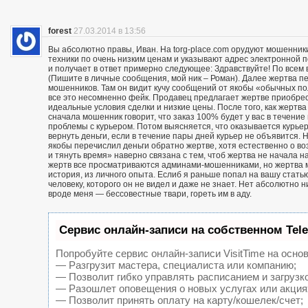
forest
27.03.2014 в 13:56
Вы абсолютно правы, Иван. На torg-place.com орудуют мошенни
техники по очень низким ценам и указывают адрес электронной 
и получает в ответ примерно следующее: Здравствуйте! По всем в
(Пишите в личные сообщения, мой ник – Роман). Далее жертва п
мошенников. Там он видит кучу сообщений от якобы «обычных пол
все это несомненно фейк. Продавец предлагает жертве приобрест
идеальные условия сделки и низкие цены. После того, как жерт
сначала мошенник говорит, что заказ 100% будет у вас в течение 
проблемы с курьером. Потом выясняется, что оказывается курьер
вернуть деньги, если в течение пары дней курьер не объявится. Н
якобы перечислил деньги обратно жертве, хотя естественно о воз
и тянуть время» наверно связана с тем, чтоб жертва не начала н
жертв все просматриваются админами-мошенниками, но жертва м
история, из личного опыта. Еслиб я раньше попал на вашу статью
человеку, которого он не видел и даже не знает. Нет абсолютно 
вроде меня — бессовестные твари, гореть им в аду.
Сервис онлайн-записи на собственном Tel
Попробуйте сервис онлайн-записи VisitTime на основ
— Разгрузит мастера, специалиста или компанию;
— Позволит гибко управлять расписанием и загрузк
— Разошлет оповещения о новых услугах или акция
— Позволит принять оплату на карту/кошелек/счет;