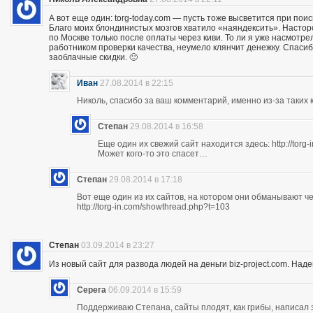
А вот еще один: torg-today.com — пусть тоже высветится при поис
Благо моих блондинистых мозгов хватило «наяндексить». Насторо
по Москве только после оплаты через киви. То ли я уже насмотр
работником проверки качества, неумело клянчит денежку. Спасибо
заоблачные скидки. 🙂
Иван
27.08.2014 в 22:15
Николь, спасибо за ваш комментарий, именно из-за таких к
Степан
29.08.2014 в 16:58
Еще один их свежий сайт находится здесь: http://torg
Может кого-то это спасет…
Степан
29.08.2014 в 17:18
Вот еще один из их сайтов, на котором они обманывают ч
http://torg-in.com/showthread.php?t=103
Степан
03.09.2014 в 23:27
Из новый сайт для развода людей на деньги biz-project.com. Надеюс
Серега
06.09.2014 в 15:59
Поддерживаю Степана, сайты плодят, как грибы, написал 