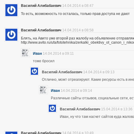
Василий Алибабаевич
14.04.2014 в 08:47
То есть, возможность то осталась, только прав доступа не дают
Василий Алибабаевич
14.04.2014 в 08:58
Блять, на Авито уже второй раз жалобу на объявление отправля
http://www.avito.ru/ufa/fototehnika/zerkalki_obektivy_ot_canon_i_
Иван
14.04.2014 в 09:11
тоже бросил
Василий Алибабаевич
14.04.2014 в 09:13
Отлично, можт отреагируют. Какие ресурсы есть в ине
Иван
14.04.2014 в 09:14
Различные сайты отзывов, социальные сети, ес
Василий Алибабаевич
15.04.2014 в 13:36
Иван, ну что там насчет сайтов куда жалов
Василий Алибабаевич
14.04.2014 в 10:49