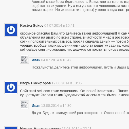
Алексей спасибо за бдительность. Возможно вы кого то вы
ведётся на их уловки. Ну а мы усложним мошенникам жизнь
комментарии. Но их попытки тщетны) у меня всегда есть р
Kostya Gukov
04.07.2014 в 10:41
огромное спасибо Вам, что делитесь такой информацией!! Я сам
объявления на авито по всей стране. в частности у нас в ростов
сотни положительных отзывов. просят сначала деньги — потом бу
уродам. вообще таких мошенников нужно за решётку садить. кон
sell-palace.com . но хорошо, что додумался поюзать поиск в янде
Иван
04.07.2014 в 10:42
Пожалуйста!, делитесь этой информацией, пусть и Ваши др
Игорь Никифоров
12.08.2014 в 13:05
Сайт trust-sell.com тоже мошенники. Основной Константин. Также
существуют. Желаю таким Удодам чтоб их семья так была наказан
Иван
13.08.2014 в 14:30
Да уж. Будьте в следующий раз осторожны. Откровенной х
Николь Александровна
27.08.2014 в 22:11