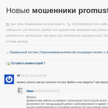
Новые
мошенники promus
Быт сиса
,
Мошенничество в интернете
2011mastercard.com
,
avito
celmay.com
,
con-trest.com
,
geelbis.com
,
golprok.com
,
greenberk.com
,
jerbox
prokrons.com
,
promust.com
,
sell-place.com
,
strimbor.com
,
torg-place.com
,
Tor
отзывы
,
развод
←
Правильный хостинг | Ограничиваем количество исходящих писем с 1 
Оставите комментарий ?
VF
26.03.2014 в 08:50
можно узнать как вы поняли что все фейк и они кидалы? как про
Иван
26.03.2014 в 09:15
Можно.
Доменному имени на момент написание поста было всего 28
возможно его предыдущий домен заблокировали и админ про
нашел информации о похожем зеркале по текстовым запро