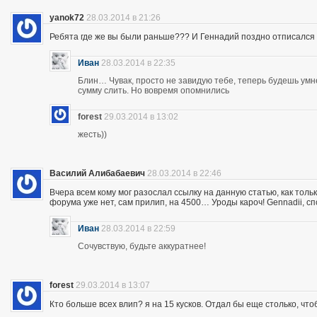
yanok72
28.03.2014 в 21:26
Ребята где же вы были раньше??? И Геннадий поздно отписался 
Иван
28.03.2014 в 22:35
Блин… Чувак, просто не завидую тебе, теперь будешь ум
сумму слить. Но вовремя опомнились
forest
29.03.2014 в 13:02
жесть))
Василий Алибабаевич
28.03.2014 в 22:46
Вчера всем кому мог разослал ссылку на данную статью, как толь
форума уже нет, сам прилип, на 4500… Уроды кароч! Gennadii, сп
Иван
28.03.2014 в 22:59
Сочувствую, будьте аккуратнее!
forest
29.03.2014 в 13:07
Кто больше всех влип? я на 15 кусков. Отдал бы еще столько, что