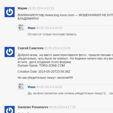
Мария
29.05.2014 в 13:21
ВНИМАНИЕ!!!! http://www.torg-zone.com/ — МОШЕННИКИ!!! НЕ
ВЛАДИМИРА!!!
Иван
30.05.2014 в 16:53
Остается только посочувствовать.
Сергей Саватеев
30.05.2014 в 16:49
Доброго всем.. на авито заинтересовался фото.. пришло письмо с
убедительно, чуть было не клюнул.. На яндексе ничего про эту к
кстати.. дата создания этого форума
Domain Name: TORG-ZONE.COM
Creation Date: 2014-05-20T23:56:38Z
Но как убедительно пишут сволочи!!!!!!
Иван
30.05.2014 в 16:52
Да, на всех проектах они оочень убедительно пишут))… з
Stanislav Ponomarev
08.06.2014 в 17:35