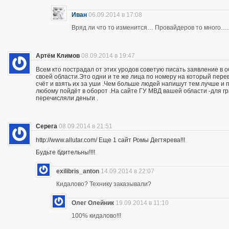
Иван
06.09.2014 в 17:08
Вряд ли что то изменится… Провайдеров то много….
Артём Климов
08.09.2014 в 19:47
Всем кто пострадал от этих уродов советую писать заявление в 
своей области.Это одни и те же лица по номеру на который пер
счёт и взять их за уши .Чем больше людей напишут тем лучше и 
любому пойдёт в оборот .На сайте ГУ МВД вашей области -для г
перечисляли деньги .
Серега
08.09.2014 в 21:51
http://www.allutar.com/ Еще 1 сайт Ромы Дегтярева!!!
Будьте бдительны!!!!
exilibris_anton
14.09.2014 в 22:07
Кидалово? Технику заказывали?
Олег Олейник
19.09.2014 в 11:10
100% кидалово!!!