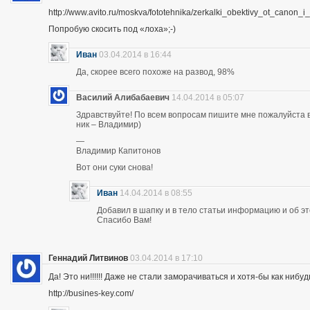
http://www.avito.ru/moskva/fototehnika/zerkalki_obektivy_ot_canon
Попробую скосить под «лоха»;-)
Иван
03.04.2014 в 16:44
Да, скорее всего похоже на развод, 98%
Василий Алибабаевич
14.04.2014 в 05:07
Здравствуйте! По всем вопросам пишите мне пожалуйста в 
ник – Владимир)
—
Владимир Капитонов
Вот они суки снова!
Иван
14.04.2014 в 08:55
Добавил в шапку и в тело статьи информацию и об э
Спасибо Вам!
Геннадий Литвинов
03.04.2014 в 17:10
Да! Это ни!!!!!! Даже не стали заморачиваться и хотя-бы как нибуд
http://busines-key.com/