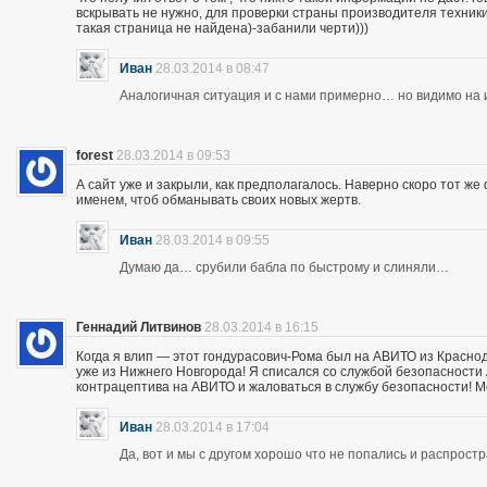
вскрывать не нужно, для проверки страны производителя техники,
такая страница не найдена)-забанили черти)))
Иван
28.03.2014 в 08:47
Аналогичная ситуация и с нами примерно… но видимо на и
forest
28.03.2014 в 09:53
А сайт уже и закрыли, как предполагалось. Наверно скоро тот ж
именем, чтоб обманывать своих новых жертв.
Иван
28.03.2014 в 09:55
Думаю да… срубили бабла по быстрому и слиняли…
Геннадий Литвинов
28.03.2014 в 16:15
Когда я влип — этот гондурасович-Рома был на АВИТО из Краснод
уже из Нижнего Новгорода! Я списался со службой безопасности А
контрацептива на АВИТО и жаловаться в службу безопасности! Мож
Иван
28.03.2014 в 17:04
Да, вот и мы с другом хорошо что не попались и распрос