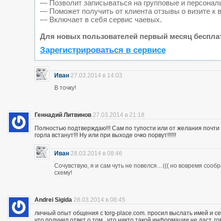
— Позволит записываться на групповые и персонал
— Поможет получить от клиента отзывы о визите к 
— Включает в себя сервис чаевых.
Для новых пользователей первый месяц беспла
Зарегистрироваться в сервисе
Иван
27.03.2014 в 14:03
В точку!
Геннадий Литвинов
27.03.2014 в 21:18
Полностью подтверждаю!!! Сам по тупости или от желания почт
горла встанут!!! Ну или при выходе очко порвут!!!!!!
Иван
28.03.2014 в 08:46
Сочувствую, я и сам чуть не повелся…((( но вовремя сооб
схему!
Andrei Sigida
28.03.2014 в 08:45
личный опыт общения с torg-place.com. просил выслать имей и с
что получил ответ о том , что никто такой информации не даст.