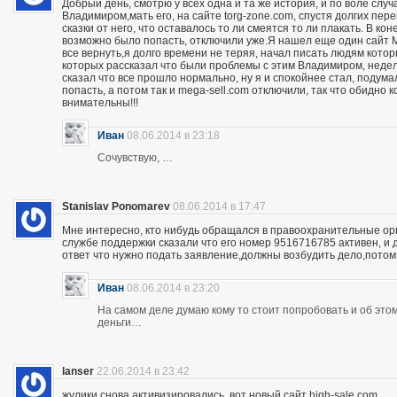
Добрый день, смотрю у всех одна и та же история, и по воле слу
Владимиром,мать его, на сайте torg-zone.com, спустя долгих пере
сказки от него, что оставалось то ли смеятся то ли плакать. В ко
возможно было попасть, отключили уже.Я нашел еще один сайт M
все вернуть,я долго времени не теряя, начал писать людям кото
которых рассказал что были проблемы с этим Владимиром, неделю
сказал что все прошло нормально, ну я и спокойнее стал, подума
попасть, а потом так и mega-sell.com отключили, так что обидно 
внимательны!!!
Иван
08.06.2014 в 23:18
Сочувствую, …
Stanislav Ponomarev
08.06.2014 в 17:47
Мне интересно, кто нибудь обращался в правоохранительные орга
службе поддержки сказали что его номер 9516716785 активен, и 
ответ что нужно подать заявление,должны возбудить дело,потом
Иван
08.06.2014 в 23:20
На самом деле думаю кому то стоит попробовать и об этом 
деньги…
lanser
22.06.2014 в 23:42
жулики снова активизировались, вот новый сайт high-sale.com