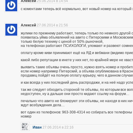
Алексей
25.06.2014 в 14:54
с коментами теперь всё нормально, вот новый номер на которы
Алексей
27.06.2014 в 21:56
жулики по прежнему работают, теперь только по немного другой 
появилась уйма объявлений на авито с Питерскими и Московским
только белую технику с ценой от 50% рыночной,
на телефонах работают ПСИХОЛОГИ, уломают и развеют сомнения
оплату кроме киви принимают ещё на ЯД и вебмани (видимо при
какой либо репутации в инете у них нет, по крайней мере не хва
выявить такие объявы очень просто, нужно взять номер и пробить п
если номер например Питерский, а объява опубликована в Красно
продавец пойдёт на полную оплату курьеру, чего в данном случа
и как всегда у них последний день распродажи, и на неё надо усп
так же следует обходить стороной те объявы, по которым все во
недоступен, ну а дальше они просто кидают ссылку на форум…
печально что авито не блокируют эти объявы, не находя в них ни
ждут возбуждения дела…
вот один из телефонов: 963-308-4314 но собирать все телефоны н
номер
Иван
27.06.2014 в 22:16