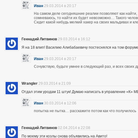
Иван
29.03.2014 в 20:17
На самом деле сегодняшние реалии позволяют как найти, 
сомневаюсь, то найти их будет невозможно… Такого чело
Сидит какой нибудь мелкий хакер на своих мальдивах и кл
Геннадий Литвинов
29.03.2014 в 16:12
Я на 18 влип! Василию Алибабаевичу постеснялся на том форуме призна
Иван
29.03.2014 в 20:17
Сочувствую, будьте умнее в следующий раз, и всех своих 
Wrangler
29.03.2014 в 21:09
Отдал этим уродам 11 штук! Думаю написать в управление «К» МВД
Иван
30.03.2014 в 12:06
попытка не пытка… расскажите потом как что получилось
Геннадий Литвинов
02.04.2014 в 22:08
По моему эти козлы снова объявились на Авито!