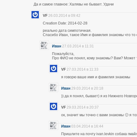
Да и самое главное: Халявы не бывает. Удачи
VF
26.03.2014 в 09:42
Creation Date: 2014-02-28
реально дата симпотичная.
Спасибо Иван, такое Имя и фамилия знакомы что то 
Иван
27.03.2014 в 11:31
Пожалуйста,
Про ФИО не понял, кому знакомы? Вам? Может т
VF
27.03.2014 в 11:33
я говорю ваше имя и фамилия знакомы
Иван
29.03.2014 в 20:18
)) да я понял, бывает) я из Нижнего Новго
VF
29.03.2014 в 20:37
ок, значит мы точно с вами знакомы 🙂 я т
Иван
03.04.2014 в 16:44
Пришлите на почту ivan.levkin собака гмайл