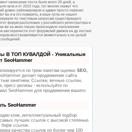
ент написание поста было всего 28 дней, а
о куча и от 2010 года, тут многие скажут что
ий домен заблокировали и админ просто перенес
ог бы и в это поверить, в кэше гугла не нашел
зеркале по текстовым запросам существующего
 этот форум расположен у российского регистратора и
 так же на моих глазах происходило наполнения
ю как перенести этот форумский движок на др хостинг
форум восстанавливается моментально а не целый
н сообщений.
ты В ТОП КУВАЛДОЙ - Уникальные
от SeoHammer
ализируется по трем пакетам оценки:
SEO,
oHammer делает продвижение сайта
стым занятием. Ссылки, вечные ссылки,
я, пресс-релизы - используйте по
иал SeoHammer для продвижения вашего
ать SeoHammer
один клик, интеллектуальный подбор
а самых лучших ссылок с высокой степенью
 бирж ссылок.
ерка качества ссылок по более чем 100