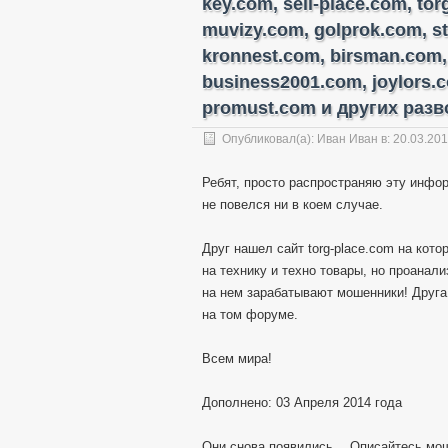
key.com, sell-place.com, to
muvizy.com, golprok.com, s
kronnest.com, birsman.com,
business2001.com, joylors.
promust.com и других разво
Опубликовал(а):
Иван Иван
в: 20.03.20
Ребят, просто распространяю эту инфор
не повелся ни в коем случае.
Друг нашел сайт torg-place.com на кот
на технику и техно товары, но проанал
на нем зарабатывают мошенники! Друга
на том форуме.
Всем мира!
Дополнено: 03 Апреля 2014 года
Они снова появились… Описайтесь мо