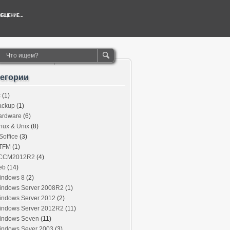
тегории
c
(1)
ackup
(1)
ardware
(6)
nux & Unix
(8)
office
(3)
TFM
(1)
CCM2012R2
(4)
eb
(14)
indows 8
(2)
indows Server 2008R2
(1)
indows Server 2012
(2)
indows Server 2012R2
(11)
indows Seven
(11)
indows Sever 2003
(3)