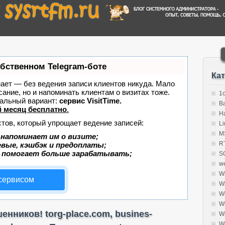
обственном Telegram-боте
Ка
знает — без ведения записи клиентов никуда. Мало
сание, но и напоминать клиентам о визитах тоже.
1
альный вариант:
сервис VisitTime.
B
 месяц бесплатно
.
H
стов, который упрощает ведение записей:
Li
MS
 напоминает им о визите;
R
евые, кэшбэк и предоплаты;
 помогает больше зарабатывать;
S
w
W
 сервисом
W
W
W
нников! torg-place.com, busines-
W
W