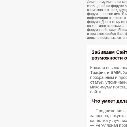
Доменному имени на мом
сообщений на форуме был
возможно его предыдущ
форум на новое имя. Я м
информации о похожем 
форума. Да и к то му же
на хостинге в россии, а
форума роботами. Я зна
и при имеющейся базе 
день по несколько соте
Забиваем Сай
возможности 
Каждая ссылка ан
Трафик и SMM.
Se
прозрачным и про
статьи, упоминани
максимуму потенц
сайта.
Что умеет дел
— Продвижение в 
запросов, покупк
качества у лучших
— Регулярная пров