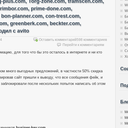
rg-plus.com, Torg-zone.com, tramscen.com,
W
trimbor.com, prime-done.com,
W
 bon-planner.com, con-trest.com,
Б
Б
com, greenberk.com, beckter.com,
Б
дил с avito
В
М
14
Оставить комментарий
598 комментариев
Перейти к комментариям
О
С
мацию, для того что бы это осталось в интернете и ни кто
Х
Со
ором много выгодных предложений, в частности 50% скидка
изировав сайт пришли к выводу, что все сообщения фейк, и
 заблокировали после нескольких попыток написать об этом
Под
Бло
Мо
М
Мы
шенников
busines-key.com