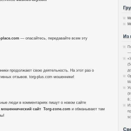
Гр
М
М
Из 
l-place.com
— опасайтесь, передавайте всем эту
П
—
«
(
нники продолжают свою деятельность. На этот раз о
д
O
ивных отзывов. torg-plus.com мошенники!
M
У
(I
8.
ные люди в комментариях пишут о новом сайте
И
й
мошеннический сайт
Torg-zone.com
и обманывают там
п
ны!
sc
Св