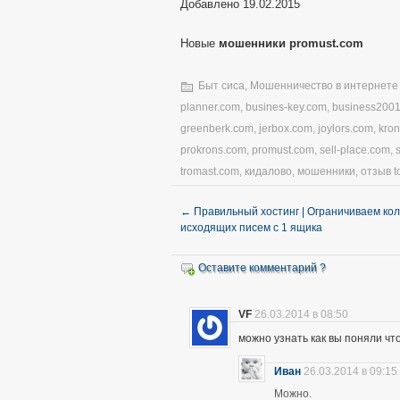
Добавлено 19.02.2015
Новые
мошенники promust.com
Быт сиса
,
Мошенничество в интернете
planner.com
,
busines-key.com
,
business200
greenberk.com
,
jerbox.com
,
joylors.com
,
kro
prokrons.com
,
promust.com
,
sell-place.com
,
tromast.com
,
кидалово
,
мошенники
,
отзыв t
←
Правильный хостинг | Ограничиваем ко
исходящих писем с 1 ящика
Оставите комментарий ?
VF
26.03.2014 в 08:50
можно узнать как вы поняли чт
Иван
26.03.2014 в 09:15
Можно.