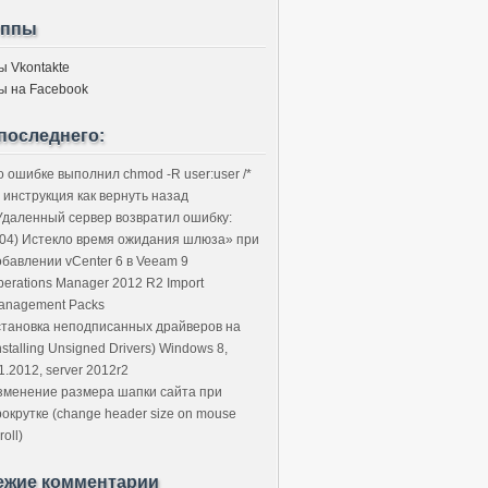
уппы
ы Vkontakte
ы на Facebook
последнего:
о ошибке выполнил chmod -R user:user /*
 инструкция как вернуть назад
Удаленный сервер возвратил ошибку:
504) Истекло время ожидания шлюза» при
обавлении vCenter 6 в Veeam 9
perations Manager 2012 R2 Import
anagement Packs
становка неподписанных драйверов на
nstalling Unsigned Drivers) Windows 8,
1.2012, server 2012r2
зменение размера шапки сайта при
рокрутке (change header size on mouse
roll)
ежие комментарии