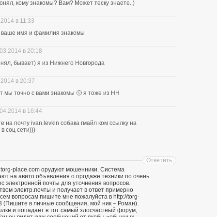
нял, кому знакомы? Вам? Может теску знаете..)
.2014 в 11:33
ю ваше имя и фамилия знакомы
03.2014 в 20:18
понял, бывает) я из Нижнего Новгорода
.2014 в 20:37
ит мы точно с вами знакомы 🙂 я тоже из НН
04.2014 в 16:44
 на почту ivan.levkin собака гмайл ком ссылку на
в соц сети)))
Ответить
 torg-place.com орудуют мошенники. Система
т на авито объявления о продаже техники по очень
ес электронной почты для уточнения вопросов.
твом электр.почты и получает в ответ примерно
ем вопросам пишите мне пожалуйста в http://torg-
3 (Пишите в личные сообщения, мой ник – Роман).
ылке и попадает в тот самый злосчастный форум,