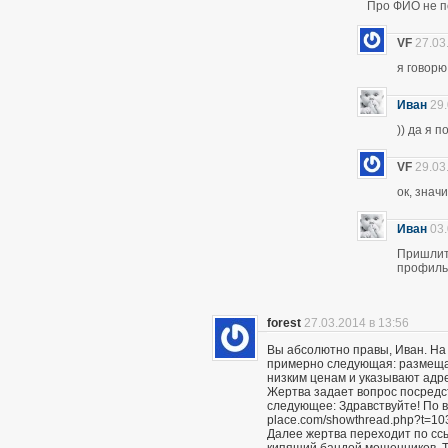
Про ФИО не по
VF
27.03
я говор
Иван
29.
)) да я 
VF
29.03
ок, знач
Иван
03.
Пришлите
профиль 
forest
27.03.2014 в 13:56
Вы абсолютно правы, Иван. На
примерно следующая: размещаю
низким ценам и указывают адр
Жертва задает вопрос посредс
следующее: Здравствуйте! По вс
place.com/showthread.php?t=10
Далее жертва переходит по сс