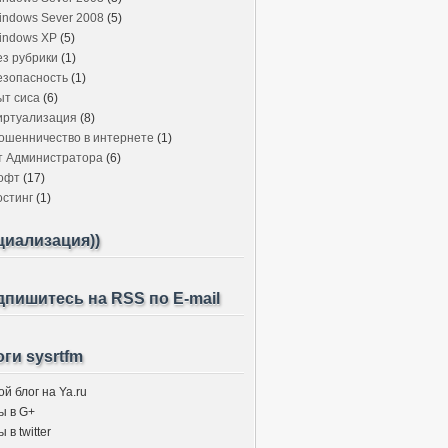
indows Sever 2008
(5)
indows XP
(5)
ез рубрики
(1)
езопасность
(1)
ыт сиса
(6)
иртуализация
(8)
ошенничество в интернете
(1)
т Администратора
(6)
офт
(17)
остинг
(1)
циализация))
пишитесь на RSS по E-mail
ги sysrtfm
й блог на Ya.ru
ы в G+
 в twitter