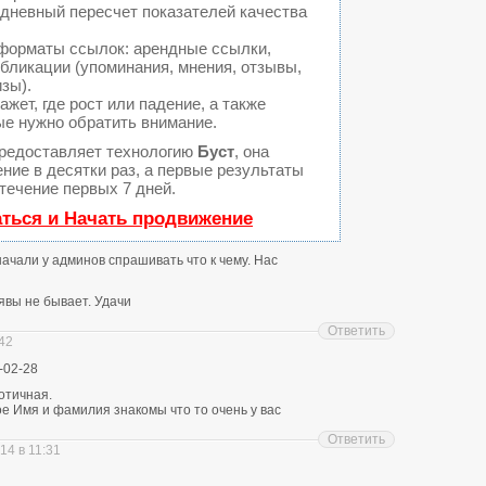
едневный пересчет показателей качества
форматы ссылок: арендные ссылки,
бликации (упоминания, мнения, отзывы,
изы).
ет, где рост или падение, а также
ые нужно обратить внимание.
редоставляет технологию
Буст
, она
ние в десятки раз, а первые результаты
течение первых 7 дней.
аться и Начать продвижение
 начали у админов спрашивать что к чему. Нас
явы не бывает. Удачи
Ответить
:42
-02-28
отичная.
е Имя и фамилия знакомы что то очень у вас
Ответить
14 в 11:31