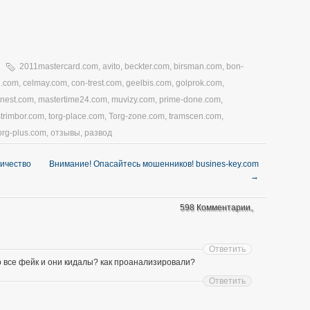
2011mastercard.com
,
avito
,
beckter.com
,
birsman.com
,
bon-
1.com
,
celmay.com
,
con-trest.com
,
geelbis.com
,
golprok.com
,
nnest.com
,
mastertime24.com
,
muvizy.com
,
prime-done.com
,
strimbor.com
,
torg-place.com
,
Torg-zone.com
,
tramscen.com
,
org-plus.com
,
отзывы
,
развод
личество
Внимание! Опасайтесь мошенников! busines-key.com
→
598 Комментарии。
Ответить
о все фейк и они кидалы? как проанализировали?
Ответить