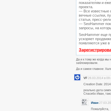
показателям и еж
проекта.
— Все известные 
вечные ссылки, пу
статьи, пресс-рел
— SeoHammer покаж
запросы, на котор
SeoHammer еще п
ускоряет продвиже
появляются уже в 
Зарегистриров
Да и к тому же когда мы
заблокировали.
Да и самое главное: Хал
VF
26.03.2014 в 09
Creation Date: 2014
реально дата симп
Спасибо Иван, тако
Иван
27.03.20
Пожалуйста,