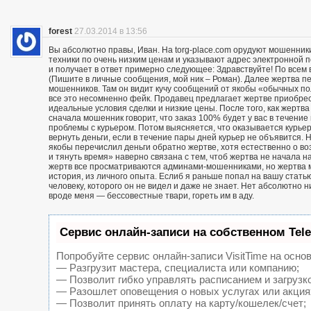
forest
27.03.2014 в 13:56
Вы абсолютно правы, Иван. На torg-place.com орудуют мошенни
техники по очень низким ценам и указывают адрес электронной 
и получает в ответ примерно следующее: Здравствуйте! По всем в
(Пишите в личные сообщения, мой ник – Роман). Далее жертва п
мошенников. Там он видит кучу сообщений от якобы «обычных пол
все это несомненно фейк. Продавец предлагает жертве приобрест
идеальные условия сделки и низкие цены. После того, как жерт
сначала мошенник говорит, что заказ 100% будет у вас в течение 
проблемы с курьером. Потом выясняется, что оказывается курьер
вернуть деньги, если в течение пары дней курьер не объявится. Н
якобы перечислил деньги обратно жертве, хотя естественно о воз
и тянуть время» наверно связана с тем, чтоб жертва не начала н
жертв все просматриваются админами-мошенниками, но жертва м
история, из личного опыта. Еслиб я раньше попал на вашу статью
человеку, которого он не видел и даже не знает. Нет абсолютно 
вроде меня — бессовестные твари, гореть им в аду.
Сервис онлайн-записи на собственном Tel
Попробуйте сервис онлайн-записи VisitTime на основ
— Разгрузит мастера, специалиста или компанию;
— Позволит гибко управлять расписанием и загрузк
— Разошлет оповещения о новых услугах или акция
— Позволит принять оплату на карту/кошелек/счет;