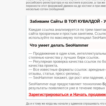
российского регистратора и на хостинге в россии, а так 
перенести этот форумский движок на др хостинг и при и
несколько сотен сообщений.
Забиваем Сайты В ТОП КУВАЛДОЙ - 
Каждая ссылка анализируется по трем пакета
сайта прозрачным и простым занятием. Ссылки
используйте по максимуму потенциал SeoHam
Что умеет делать SeoHammer
— Продвижение в один клик, интеллектуальны
степенью качества у лучших бирж ссылок.
— Регулярная проверка качества ссылок по б
качества проекта.
— Все известные форматы ссылок: арендные с
отзывы, статьи, пресс-релизы).
— SeoHammer покажет, где рост или падение, 
SeoHammer еще предоставляет технологию
Б
результаты появляются уже в течение первых 
Зарегистрироваться и Начать продвиж
Да и к тому же когда мы начали у админов спрашивать что 