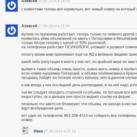
Алексей
25.06.2014 в 14:54
с коментами теперь всё нормально, вот новый номер на которы
Алексей
27.06.2014 в 21:56
жулики по прежнему работают, теперь только по немного другой 
появилась уйма объявлений на авито с Питерскими и Московским
только белую технику с ценой от 50% рыночной,
на телефонах работают ПСИХОЛОГИ, уломают и развеют сомнения
оплату кроме киви принимают ещё на ЯД и вебмани (видимо при
какой либо репутации в инете у них нет, по крайней мере не хва
выявить такие объявы очень просто, нужно взять номер и пробить п
если номер например Питерский, а объява опубликована в Красно
продавец пойдёт на полную оплату курьеру, чего в данном случа
и как всегда у них последний день распродажи, и на неё надо усп
так же следует обходить стороной те объявы, по которым все во
недоступен, ну а дальше они просто кидают ссылку на форум…
печально что авито не блокируют эти объявы, не находя в них ни
ждут возбуждения дела…
вот один из телефонов: 963-308-4314 но собирать все телефоны н
номер
Иван
27.06.2014 в 22:16