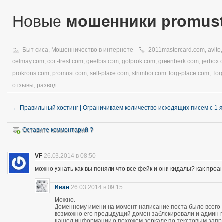
Новые
мошенники promus
Быт сиса
,
Мошенничество в интернете
2011mastercard.com
,
avito
celmay.com
,
con-trest.com
,
geelbis.com
,
golprok.com
,
greenberk.com
,
jerbox
prokrons.com
,
promust.com
,
sell-place.com
,
strimbor.com
,
torg-place.com
,
Tor
отзывы
,
развод
←
Правильный хостинг | Ограничиваем количество исходящих писем с 1 
Оставите комментарий ?
VF
26.03.2014 в 08:50
можно узнать как вы поняли что все фейк и они кидалы? как про
Иван
26.03.2014 в 09:15
Можно.
Доменному имени на момент написание поста было всего 28
возможно его предыдущий домен заблокировали и админ про
нашел информации о похожем зеркале по текстовым запро