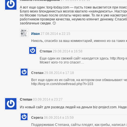
А вот еще один: torg-today.com — пусть тоже высветится при поис
Благо моих блондинистых мозгов хватило «наяндексить». Насторо
по Москве только после оплаты через киви. То ли я уже насмотр
работником проверки качества, неумело клянчит денежку. Спасибо
заоблачные скидки. 🙂
Иван
27.08.2014 в 22:15
Николь, спасибо за ваш комментарий, именно из-за таких к
Степан
29.08.2014 в 16:58
Еще один их свежий сайт находится здесь: http://torg
Может кого-то это спасет…
Степан
29.08.2014 в 17:18
Вот еще один из их сайтов, на котором они обманывают ч
http://torg-in.com/showthread.php?t=103
Степан
03.09.2014 в 23:27
Из новый сайт для развода людей на деньги biz-project.com. Надеюс
Серега
06.09.2014 в 15:59
Поддерживаю Степана, сайты плодят, как грибы, написал 