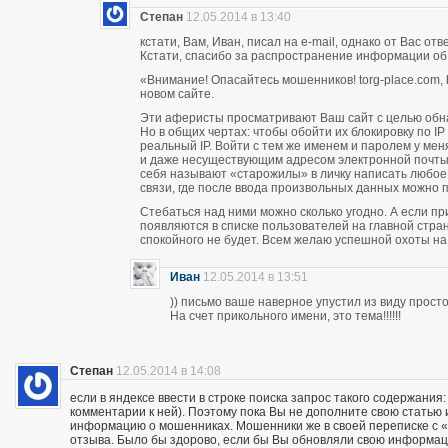
Степан
12.05.2014 в 13:40
кстати, Вам, Иван, писал на e-mail, однако от Вас о
Кстати, спасибо за распространение информации об
«Внимание! Опасайтесь мошенников! torg-place.com, bu
новом сайте.
Эти аферисты просматривают Ваш сайт с целью обн
Но в общих чертах: чтобы обойти их блокировку по 
реальный IP. Войти с тем же именем и паролем у м
и даже несуществующим адресом электронной почты п
себя называют «старожилы» в личку написать любое
связи, где после ввода произвольных данных можно пи
Стебаться над ними можно сколько угодно. А если п
появляются в списке пользователей на главной стран
спокойного не будет. Всем желаю успешной охоты н
Иван
12.05.2014 в 13:51
)) письмо ваше наверное упустил из виду прос
На счет прикольного имени, это тема!!!!!!
Степан
12.05.2014 в 14:08
если в яндексе ввести в строке поиска запрос такого содержания:
комментарии к ней). Поэтому пока Вы не дополните свою статью
информацию о мошенниках. Мошенники же в своей переписке с «кл
отзыва. Было бы здорово, если бы Вы обновляли свою информац