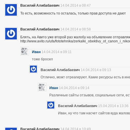
Василий Алибабаевич
14.04.2014 в 08:47
То есть, возможность то осталась, только прав доступа не дают
Василий Алибабаевич
14.04.2014 в 08:58
Блять, на Авито уже второй раз жалобу на объявление отправля
http://www.avito.ru/ufa/fototehnika/zerkalki_obektivy_ot_canon_i_
Иван
14.04.2014 в 09:11
тоже бросил
Василий Алибабаевич
14.04.2014 в 09:13
Отлично, можт отреагируют. Какие ресурсы есть в ине
Иван
14.04.2014 в 09:14
Различные сайты отзывов, социальные сети, ес
Василий Алибабаевич
15.04.2014 в 13:36
Иван, ну что там насчет сайтов куда жалов
Василий Алибабаевич
14.04.2014 в 10:49