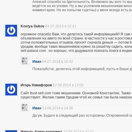
Алексей спасибо за бдительность. Возможно вы кого то вы
ведётся на их уловки. Ну а мы усложним мошенникам жизнь
комментарии. Но их попытки тщетны) у меня всегда есть р
Kostya Gukov
04.07.2014 в 10:41
огромное спасибо Вам, что делитесь такой информацией!! Я сам
объявления на авито по всей стране. в частности у нас в ростов
сотни положительных отзывов. просят сначала деньги — потом бу
уродам. вообще таких мошенников нужно за решётку садить. кон
sell-palace.com . но хорошо, что додумался поюзать поиск в янде
Иван
04.07.2014 в 10:42
Пожалуйста!, делитесь этой информацией, пусть и Ваши др
Игорь Никифоров
12.08.2014 в 13:05
Сайт trust-sell.com тоже мошенники. Основной Константин. Также
существуют. Желаю таким Удодам чтоб их семья так была наказан
Иван
13.08.2014 в 14:30
Да уж. Будьте в следующий раз осторожны. Откровенной х
Николь Александровна
27.08.2014 в 22:11