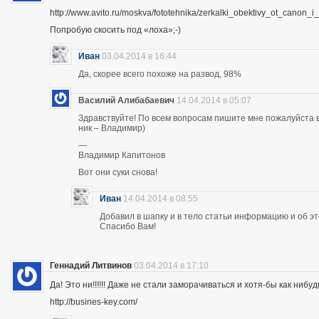
http://www.avito.ru/moskva/fototehnika/zerkalki_obektivy_ot_canon
Попробую скосить под «лоха»;-)
Иван
03.04.2014 в 16:44
Да, скорее всего похоже на развод, 98%
Василий Алибабаевич
14.04.2014 в 05:07
Здравствуйте! По всем вопросам пишите мне пожалуйста в 
ник – Владимир)
—
Владимир Капитонов
Вот они суки снова!
Иван
14.04.2014 в 08:55
Добавил в шапку и в тело статьи информацию и об э
Спасибо Вам!
Геннадий Литвинов
03.04.2014 в 17:10
Да! Это ни!!!!!! Даже не стали заморачиваться и хотя-бы как нибуд
http://busines-key.com/