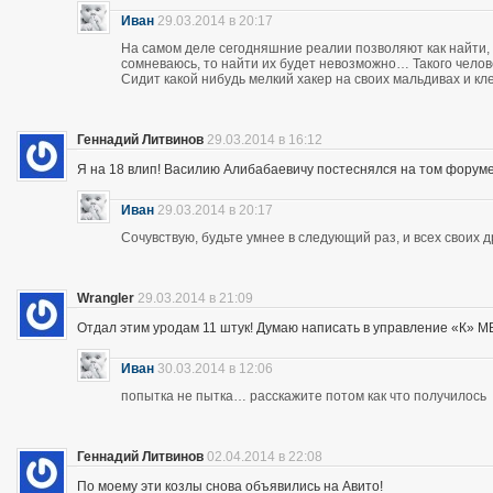
Иван
29.03.2014 в 20:17
На самом деле сегодняшние реалии позволяют как найти, 
сомневаюсь, то найти их будет невозможно… Такого чело
Сидит какой нибудь мелкий хакер на своих мальдивах и кл
Геннадий Литвинов
29.03.2014 в 16:12
Я на 18 влип! Василию Алибабаевичу постеснялся на том форуме призна
Иван
29.03.2014 в 20:17
Сочувствую, будьте умнее в следующий раз, и всех своих 
Wrangler
29.03.2014 в 21:09
Отдал этим уродам 11 штук! Думаю написать в управление «К» МВД
Иван
30.03.2014 в 12:06
попытка не пытка… расскажите потом как что получилось
Геннадий Литвинов
02.04.2014 в 22:08
По моему эти козлы снова объявились на Авито!