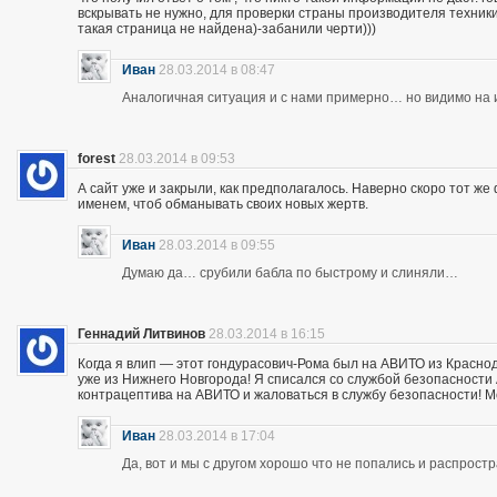
вскрывать не нужно, для проверки страны производителя техники,
такая страница не найдена)-забанили черти)))
Иван
28.03.2014 в 08:47
Аналогичная ситуация и с нами примерно… но видимо на и
forest
28.03.2014 в 09:53
А сайт уже и закрыли, как предполагалось. Наверно скоро тот ж
именем, чтоб обманывать своих новых жертв.
Иван
28.03.2014 в 09:55
Думаю да… срубили бабла по быстрому и слиняли…
Геннадий Литвинов
28.03.2014 в 16:15
Когда я влип — этот гондурасович-Рома был на АВИТО из Краснод
уже из Нижнего Новгорода! Я списался со службой безопасности А
контрацептива на АВИТО и жаловаться в службу безопасности! Мож
Иван
28.03.2014 в 17:04
Да, вот и мы с другом хорошо что не попались и распрос