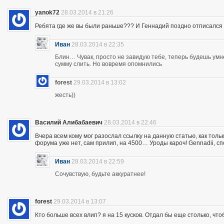
yanok72
28.03.2014 в 21:26
Ребята где же вы были раньше??? И Геннадий поздно отписался 
Иван
28.03.2014 в 22:35
Блин… Чувак, просто не завидую тебе, теперь будешь ум
сумму слить. Но вовремя опомнились
forest
29.03.2014 в 13:02
жесть))
Василий Алибабаевич
28.03.2014 в 22:46
Вчера всем кому мог разослал ссылку на данную статью, как толь
форума уже нет, сам прилип, на 4500… Уроды кароч! Gennadii, сп
Иван
28.03.2014 в 22:59
Сочувствую, будьте аккуратнее!
forest
29.03.2014 в 13:07
Кто больше всех влип? я на 15 кусков. Отдал бы еще столько, что