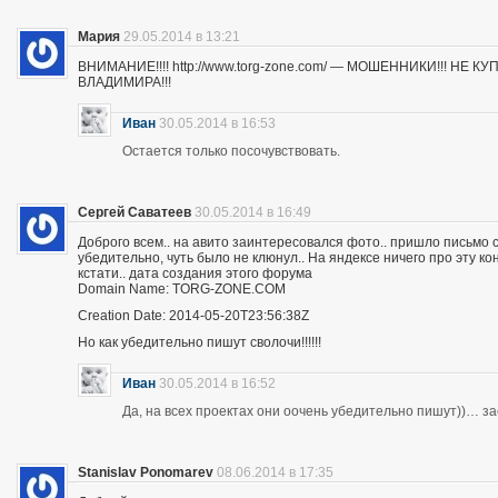
Мария
29.05.2014 в 13:21
ВНИМАНИЕ!!!! http://www.torg-zone.com/ — МОШЕННИКИ!!! НЕ
ВЛАДИМИРА!!!
Иван
30.05.2014 в 16:53
Остается только посочувствовать.
Сергей Саватеев
30.05.2014 в 16:49
Доброго всем.. на авито заинтересовался фото.. пришло письмо с
убедительно, чуть было не клюнул.. На яндексе ничего про эту к
кстати.. дата создания этого форума
Domain Name: TORG-ZONE.COM
Creation Date: 2014-05-20T23:56:38Z
Но как убедительно пишут сволочи!!!!!!
Иван
30.05.2014 в 16:52
Да, на всех проектах они оочень убедительно пишут))… з
Stanislav Ponomarev
08.06.2014 в 17:35