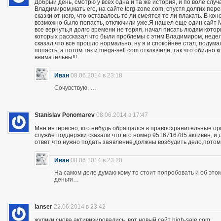
Добрый день, смотрю у всех одна и та же история, и по воле слу
Владимиром,мать его, на сайте torg-zone.com, спустя долгих пере
сказки от него, что оставалось то ли смеятся то ли плакать. В ко
возможно было попасть, отключили уже.Я нашел еще один сайт M
все вернуть,я долго времени не теряя, начал писать людям кото
которых рассказал что были проблемы с этим Владимиром, неделю
сказал что все прошло нормально, ну я и спокойнее стал, подума
попасть, а потом так и mega-sell.com отключили, так что обидно 
внимательны!!!
Иван
08.06.2014 в 23:18
Сочувствую, …
Stanislav Ponomarev
08.06.2014 в 17:47
Мне интересно, кто нибудь обращался в правоохранительные орга
службе поддержки сказали что его номер 9516716785 активен, и 
ответ что нужно подать заявление,должны возбудить дело,потом
Иван
08.06.2014 в 23:20
На самом деле думаю кому то стоит попробовать и об этом 
деньги…
lanser
22.06.2014 в 23:42
жулики снова активизировались, вот новый сайт high-sale.com