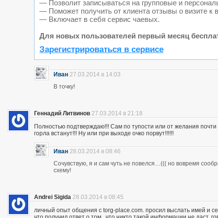
— Позволит записываться на групповые и персонал
— Поможет получить от клиента отзывы о визите к 
— Включает в себя сервис чаевых.
Для новых пользователей первый месяц беспла
Зарегистрироваться в сервисе
Иван
27.03.2014 в 14:03
В точку!
Геннадий Литвинов
27.03.2014 в 21:18
Полностью подтверждаю!!! Сам по тупости или от желания почт
горла встанут!!! Ну или при выходе очко порвут!!!!!!
Иван
28.03.2014 в 08:46
Сочувствую, я и сам чуть не повелся…((( но вовремя сооб
схему!
Andrei Sigida
28.03.2014 в 08:45
личный опыт общения с torg-place.com. просил выслать имей и с
что получил ответ о том , что никто такой информации не даст.