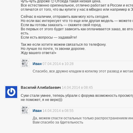
чуть-чуть дороже 🙂 Отсюда такая низкая цена.
Все естественно оригинальное, отлично работает в России и есте
отличатся от того, что вы купите у нас в мВидео или например в 
Сейчас в наличии, отправить вам могу хоть сегодня.
Но если вас интересует что то еще или другая модель — можете 
Если вы готовы заказать — скажите свой город.
Во первых от этого будет зависить как оплачивается заказ, во вто
есть.
Если есть вопросы — задавайте!
Так же если хотите можем связаться по телефону.
Но лучше по почте, тк звонки дорогие.
Жду вашего ответа!»
Иван
07.04.2014 в 10:28
Спасибо, все дружно кладем в копилку этот развод и мотае
Василий Алибабаевич
14.04.2014 в 08:45
Суки стали умнее, теперь убрали с форума возможность просмот
не поможет, я не верю)))
Иван
14.04.2014 в 08:55
Да, можем спасти остальных только распространением и
Вам спасибо за бдительность