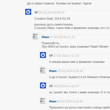
Да и самое главное: Халявы не бывает. Удачи
VF
26.03.2014 в 09:42
Creation Date: 2014-02-28
реально дата симпотичная.
Спасибо Иван, такое Имя и фамилия знакомы что то 
Иван
27.03.2014 в 11:31
Пожалуйста,
Про ФИО не понял, кому знакомы? Вам? Может т
VF
27.03.2014 в 11:33
я говорю ваше имя и фамилия знакомы
Иван
29.03.2014 в 20:18
)) да я понял, бывает) я из Нижнего Новго
VF
29.03.2014 в 20:37
ок, значит мы точно с вами знакомы 🙂 я т
Иван
03.04.2014 в 16:44
Пришлите на почту ivan.levkin собака гмайл