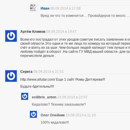
Иван
06.09.2014 в 17:08
Вряд ли что то изменится… Провайдеров то много….
Артём Климов
08.09.2014 в 19:47
Всем кто пострадал от этих уродов советую писать заявление в 
своей области.Это одни и те же лица по номеру на который пер
счёт и взять их за уши .Чем больше людей напишут тем лучше и 
любому пойдёт в оборот .На сайте ГУ МВД вашей области -для г
перечисляли деньги .
Серега
08.09.2014 в 21:51
http://www.allutar.com/ Еще 1 сайт Ромы Дегтярева!!!
Будьте бдительны!!!!
exilibris_anton
14.09.2014 в 22:07
Кидалово? Технику заказывали?
Олег Олейник
19.09.2014 в 11:10
100% кидалово!!!