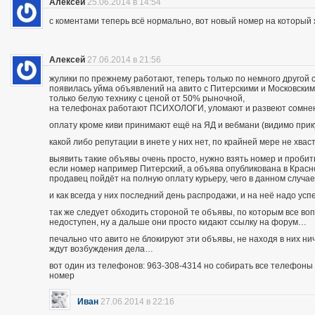
Алексей
25.06.2014 в 14:54
с коментами теперь всё нормально, вот новый номер на которы
Алексей
27.06.2014 в 21:56
жулики по прежнему работают, теперь только по немного другой 
появилась уйма объявлений на авито с Питерскими и Московским
только белую технику с ценой от 50% рыночной,
на телефонах работают ПСИХОЛОГИ, уломают и развеют сомнения
оплату кроме киви принимают ещё на ЯД и вебмани (видимо при
какой либо репутации в инете у них нет, по крайней мере не хва
выявить такие объявы очень просто, нужно взять номер и пробить п
если номер например Питерский, а объява опубликована в Красно
продавец пойдёт на полную оплату курьеру, чего в данном случа
и как всегда у них последний день распродажи, и на неё надо усп
так же следует обходить стороной те объявы, по которым все во
недоступен, ну а дальше они просто кидают ссылку на форум…
печально что авито не блокируют эти объявы, не находя в них ни
ждут возбуждения дела…
вот один из телефонов: 963-308-4314 но собирать все телефоны н
номер
Иван
27.06.2014 в 22:16