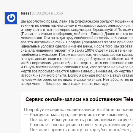
forest
27.03.2014 в 13:56
Вы абсолютно правы, Иван. На torg-place.com орудуют мошенни
техники по очень низким ценам и указывают адрес электронной 
и получает в ответ примерно следующее: Здравствуйте! По всем в
(Пишите в личные сообщения, мой ник – Роман). Далее жертва п
мошенников. Там он видит кучу сообщений от якобы «обычных пол
все это несомненно фейк. Продавец предлагает жертве приобрест
идеальные условия сделки и низкие цены. После того, как жерт
сначала мошенник говорит, что заказ 100% будет у вас в течение 
проблемы с курьером. Потом выясняется, что оказывается курьер
вернуть деньги, если в течение пары дней курьер не объявится. Н
якобы перечислил деньги обратно жертве, хотя естественно о воз
и тянуть время» наверно связана с тем, чтоб жертва не начала н
жертв все просматриваются админами-мошенниками, но жертва м
история, из личного опыта. Еслиб я раньше попал на вашу статью
человеку, которого он не видел и даже не знает. Нет абсолютно 
вроде меня — бессовестные твари, гореть им в аду.
Сервис онлайн-записи на собственном Tel
Попробуйте сервис онлайн-записи VisitTime на основ
— Разгрузит мастера, специалиста или компанию;
— Позволит гибко управлять расписанием и загрузк
— Разошлет оповещения о новых услугах или акция
— Позволит принять оплату на карту/кошелек/счет;