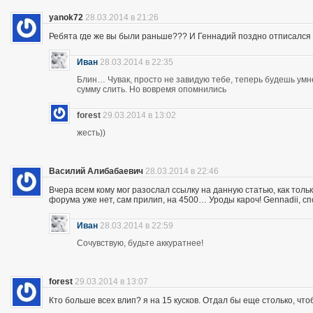
yanok72
28.03.2014 в 21:26
Ребята где же вы были раньше??? И Геннадий поздно отписался 
Иван
28.03.2014 в 22:35
Блин… Чувак, просто не завидую тебе, теперь будешь ум
сумму слить. Но вовремя опомнились
forest
29.03.2014 в 13:02
жесть))
Василий Алибабаевич
28.03.2014 в 22:46
Вчера всем кому мог разослал ссылку на данную статью, как толь
форума уже нет, сам прилип, на 4500… Уроды кароч! Gennadii, сп
Иван
28.03.2014 в 22:59
Сочувствую, будьте аккуратнее!
forest
29.03.2014 в 13:07
Кто больше всех влип? я на 15 кусков. Отдал бы еще столько, что