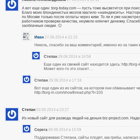
А вот еще один: torg-today.com — пусть тоже высветится при поис
Благо моих блондинистых мозгов хватило «наяндексить». Насторо
по Москве только после оплаты через киви. То ли я уже насмотр
работником проверки качества, неумело клянчит денежку. Спасибо
заоблачные скидки. 🙂
Иван
27.08.2014 в 22:15
Николь, спасибо за ваш комментарий, именно из-за таких к
Степан
29.08.2014 в 16:58
Еще один их свежий сайт находится здесь: http://torg
Может кого-то это спасет…
Степан
29.08.2014 в 17:18
Вот еще один из их сайтов, на котором они обманывают ч
http://torg-in.com/showthread.php?t=103
Степан
03.09.2014 в 23:27
Из новый сайт для развода людей на деньги biz-project.com. Надеюс
Серега
06.09.2014 в 15:59
Поддерживаю Степана, сайты плодят, как грибы, написал 