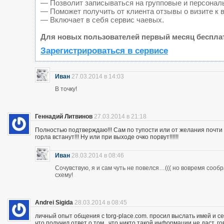
— Позволит записываться на групповые и персонал
— Поможет получить от клиента отзывы о визите к 
— Включает в себя сервис чаевых.
Для новых пользователей первый месяц беспла
Зарегистрироваться в сервисе
Иван
27.03.2014 в 14:03
В точку!
Геннадий Литвинов
27.03.2014 в 21:18
Полностью подтверждаю!!! Сам по тупости или от желания почт
горла встанут!!! Ну или при выходе очко порвут!!!!!!
Иван
28.03.2014 в 08:46
Сочувствую, я и сам чуть не повелся…((( но вовремя сооб
схему!
Andrei Sigida
28.03.2014 в 08:45
личный опыт общения с torg-place.com. просил выслать имей и с
что получил ответ о том , что никто такой информации не даст.