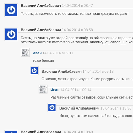
Василий Алибабаевич
14.04.2014 в 08:47
То есть, возможность то осталась, только прав доступа не дают
Василий Алибабаевич
14.04.2014 в 08:58
Блять, на Авито уже второй раз жалобу на объявление отправля
http://www.avito.ru/ufa/fototehnika/zerkalki_obektivy_ot_canon_i_
Иван
14.04.2014 в 09:11
тоже бросил
Василий Алибабаевич
14.04.2014 в 09:13
Отлично, можт отреагируют. Какие ресурсы есть в ине
Иван
14.04.2014 в 09:14
Различные сайты отзывов, социальные сети, ес
Василий Алибабаевич
15.04.2014 в 13:36
Иван, ну что там насчет сайтов куда жалов
Василий Алибабаевич
14.04.2014 в 10:49