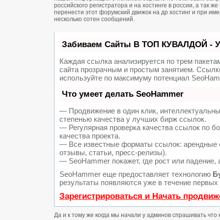
российского регистратора и на хостинге в россии, а так 
перенести этот форумский движок на др хостинг и при и
несколько сотен сообщений.
Забиваем Сайты В ТОП КУВАЛДОЙ - 
Каждая ссылка анализируется по трем пакета
сайта прозрачным и простым занятием. Ссылки
используйте по максимуму потенциал SeoHam
Что умеет делать SeoHammer
— Продвижение в один клик, интеллектуальны
степенью качества у лучших бирж ссылок.
— Регулярная проверка качества ссылок по б
качества проекта.
— Все известные форматы ссылок: арендные с
отзывы, статьи, пресс-релизы).
— SeoHammer покажет, где рост или падение, 
SeoHammer еще предоставляет технологию
Б
результаты появляются уже в течение первых 
Зарегистрироваться и Начать продвиж
Да и к тому же когда мы начали у админов спрашивать что 