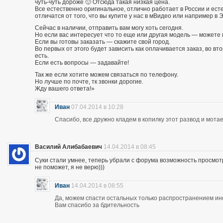
чуть-чуть дороже 🙂 Отсюда такая низкая цена.
Все естественно оригинальное, отлично работает в России и есте
отличатся от того, что вы купите у нас в мВидео или например в 
Сейчас в наличии, отправить вам могу хоть сегодня.
Но если вас интересует что то еще или другая модель — можете 
Если вы готовы заказать — скажите свой город.
Во первых от этого будет зависить как оплачивается заказ, во вто
есть.
Если есть вопросы — задавайте!
Так же если хотите можем связаться по телефону.
Но лучше по почте, тк звонки дорогие.
Жду вашего ответа!»
Иван
07.04.2014 в 10:28
Спасибо, все дружно кладем в копилку этот развод и мотае
Василий Алибабаевич
14.04.2014 в 08:45
Суки стали умнее, теперь убрали с форума возможность просмот
не поможет, я не верю)))
Иван
14.04.2014 в 08:55
Да, можем спасти остальных только распространением и
Вам спасибо за бдительность