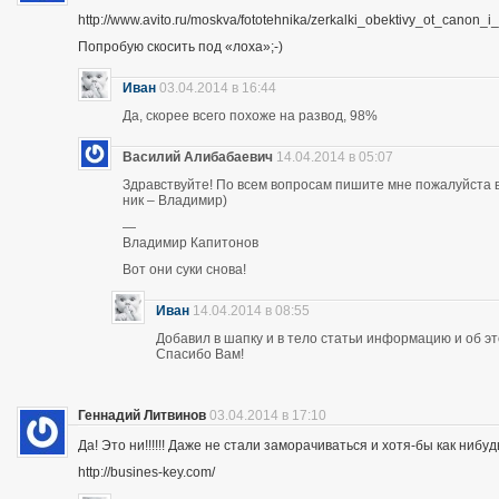
http://www.avito.ru/moskva/fototehnika/zerkalki_obektivy_ot_canon
Попробую скосить под «лоха»;-)
Иван
03.04.2014 в 16:44
Да, скорее всего похоже на развод, 98%
Василий Алибабаевич
14.04.2014 в 05:07
Здравствуйте! По всем вопросам пишите мне пожалуйста в 
ник – Владимир)
—
Владимир Капитонов
Вот они суки снова!
Иван
14.04.2014 в 08:55
Добавил в шапку и в тело статьи информацию и об э
Спасибо Вам!
Геннадий Литвинов
03.04.2014 в 17:10
Да! Это ни!!!!!! Даже не стали заморачиваться и хотя-бы как нибуд
http://busines-key.com/