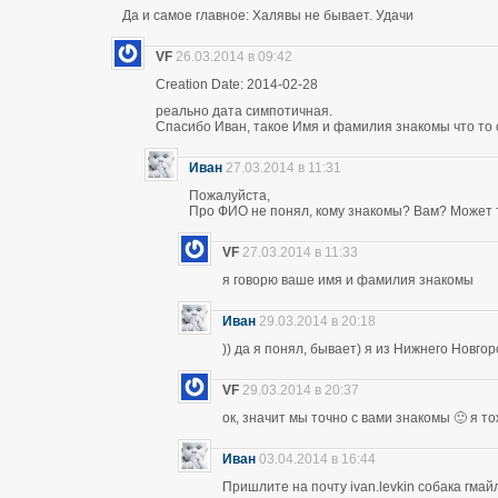
Да и самое главное: Халявы не бывает. Удачи
VF
26.03.2014 в 09:42
Creation Date: 2014-02-28
реально дата симпотичная.
Спасибо Иван, такое Имя и фамилия знакомы что то 
Иван
27.03.2014 в 11:31
Пожалуйста,
Про ФИО не понял, кому знакомы? Вам? Может т
VF
27.03.2014 в 11:33
я говорю ваше имя и фамилия знакомы
Иван
29.03.2014 в 20:18
)) да я понял, бывает) я из Нижнего Новго
VF
29.03.2014 в 20:37
ок, значит мы точно с вами знакомы 🙂 я т
Иван
03.04.2014 в 16:44
Пришлите на почту ivan.levkin собака гмайл