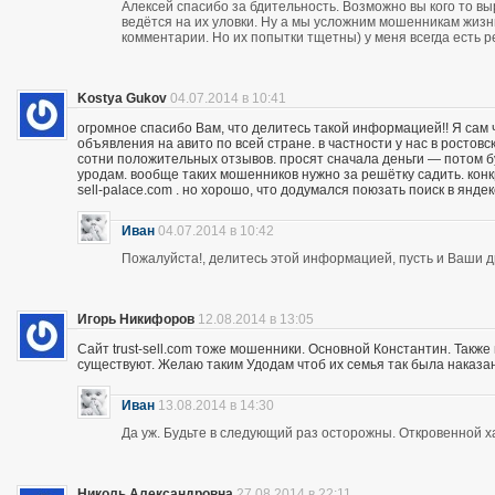
Алексей спасибо за бдительность. Возможно вы кого то вы
ведётся на их уловки. Ну а мы усложним мошенникам жизнь
комментарии. Но их попытки тщетны) у меня всегда есть р
Kostya Gukov
04.07.2014 в 10:41
огромное спасибо Вам, что делитесь такой информацией!! Я сам
объявления на авито по всей стране. в частности у нас в ростов
сотни положительных отзывов. просят сначала деньги — потом бу
уродам. вообще таких мошенников нужно за решётку садить. кон
sell-palace.com . но хорошо, что додумался поюзать поиск в янде
Иван
04.07.2014 в 10:42
Пожалуйста!, делитесь этой информацией, пусть и Ваши др
Игорь Никифоров
12.08.2014 в 13:05
Сайт trust-sell.com тоже мошенники. Основной Константин. Также
существуют. Желаю таким Удодам чтоб их семья так была наказан
Иван
13.08.2014 в 14:30
Да уж. Будьте в следующий раз осторожны. Откровенной х
Николь Александровна
27.08.2014 в 22:11