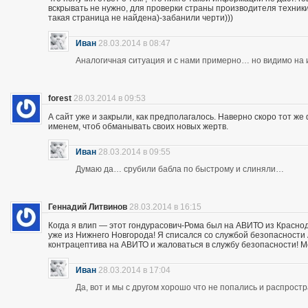
вскрывать не нужно, для проверки страны производителя техники,
такая страница не найдена)-забанили черти)))
Иван
28.03.2014 в 08:47
Аналогичная ситуация и с нами примерно… но видимо на и
forest
28.03.2014 в 09:53
А сайт уже и закрыли, как предполагалось. Наверно скоро тот ж
именем, чтоб обманывать своих новых жертв.
Иван
28.03.2014 в 09:55
Думаю да… срубили бабла по быстрому и слиняли…
Геннадий Литвинов
28.03.2014 в 16:15
Когда я влип — этот гондурасович-Рома был на АВИТО из Краснод
уже из Нижнего Новгорода! Я списался со службой безопасности А
контрацептива на АВИТО и жаловаться в службу безопасности! Мож
Иван
28.03.2014 в 17:04
Да, вот и мы с другом хорошо что не попались и распрос