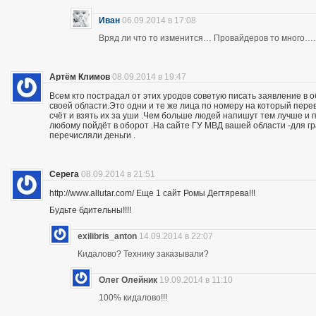
Иван
06.09.2014 в 17:08
Вряд ли что то изменится… Провайдеров то много….
Артём Климов
08.09.2014 в 19:47
Всем кто пострадал от этих уродов советую писать заявление в 
своей области.Это одни и те же лица по номеру на который пер
счёт и взять их за уши .Чем больше людей напишут тем лучше и 
любому пойдёт в оборот .На сайте ГУ МВД вашей области -для г
перечисляли деньги .
Серега
08.09.2014 в 21:51
http://www.allutar.com/ Еще 1 сайт Ромы Дегтярева!!!
Будьте бдительны!!!!
exilibris_anton
14.09.2014 в 22:07
Кидалово? Технику заказывали?
Олег Олейник
19.09.2014 в 11:10
100% кидалово!!!