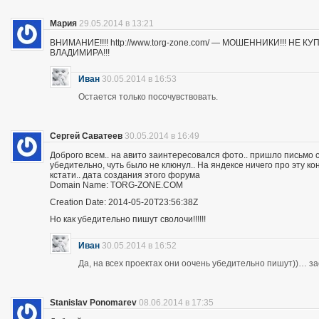
Мария
29.05.2014 в 13:21
ВНИМАНИЕ!!!! http://www.torg-zone.com/ — МОШЕННИКИ!!! НЕ
ВЛАДИМИРА!!!
Иван
30.05.2014 в 16:53
Остается только посочувствовать.
Сергей Саватеев
30.05.2014 в 16:49
Доброго всем.. на авито заинтересовался фото.. пришло письмо с
убедительно, чуть было не клюнул.. На яндексе ничего про эту к
кстати.. дата создания этого форума
Domain Name: TORG-ZONE.COM
Creation Date: 2014-05-20T23:56:38Z
Но как убедительно пишут сволочи!!!!!!
Иван
30.05.2014 в 16:52
Да, на всех проектах они оочень убедительно пишут))… з
Stanislav Ponomarev
08.06.2014 в 17:35