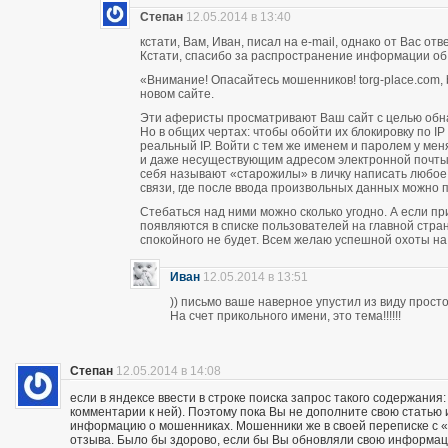
Степан
12.05.2014 в 13:40
кстати, Вам, Иван, писал на e-mail, однако от Вас о
Кстати, спасибо за распространение информации об
«Внимание! Опасайтесь мошенников! torg-place.com, bu
новом сайте.
Эти аферисты просматривают Ваш сайт с целью обн
Но в общих чертах: чтобы обойти их блокировку по 
реальный IP. Войти с тем же именем и паролем у м
и даже несуществующим адресом электронной почты п
себя называют «старожилы» в личку написать любое
связи, где после ввода произвольных данных можно пи
Стебаться над ними можно сколько угодно. А если п
появляются в списке пользователей на главной стран
спокойного не будет. Всем желаю успешной охоты н
Иван
12.05.2014 в 13:51
)) письмо ваше наверное упустил из виду прос
На счет прикольного имени, это тема!!!!!!
Степан
12.05.2014 в 14:08
если в яндексе ввести в строке поиска запрос такого содержания:
комментарии к ней). Поэтому пока Вы не дополните свою статью
информацию о мошенниках. Мошенники же в своей переписке с «кл
отзыва. Было бы здорово, если бы Вы обновляли свою информац