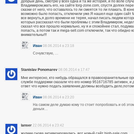
Добрый день, смотрю у всех одна и та же история, и по воле слу
Владимиром,мать его, на сайте torg-zone.com, спустя долгих пере
сказки от него, что оставалось то ли смеятся то ли плакать. В ко
возможно было попасть, отключили уже.Я нашел еще один сайт M
все вернуть,я долго времени не теряя, начал писать людям кото
которых рассказал что были проблемы с этим Владимиром, неделю
сказал что все прошло нормально, ну я и спокойнее стал, подума
попасть, а потом так и mega-sell.com отключили, так что обидно 
внимательны!!!
Иван
08.06.2014 в 23:18
Сочувствую, …
Stanislav Ponomarev
08.06.2014 в 17:47
Мне интересно, кто нибудь обращался в правоохранительные орга
службе поддержки сказали что его номер 9516716785 активен, и 
ответ что нужно подать заявление,должны возбудить дело,потом
Иван
08.06.2014 в 23:20
На самом деле думаю кому то стоит попробовать и об этом 
деньги…
lanser
22.06.2014 в 23:42
жулики снова активизировались, вот новый сайт high-sale.com