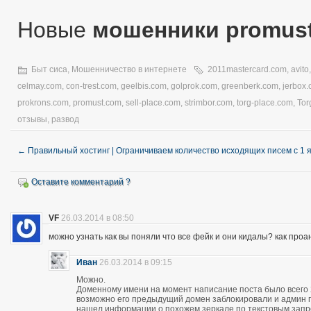
Новые
мошенники promus
Быт сиса
,
Мошенничество в интернете
2011mastercard.com
,
avito
celmay.com
,
con-trest.com
,
geelbis.com
,
golprok.com
,
greenberk.com
,
jerbox
prokrons.com
,
promust.com
,
sell-place.com
,
strimbor.com
,
torg-place.com
,
Tor
отзывы
,
развод
←
Правильный хостинг | Ограничиваем количество исходящих писем с 1 
Оставите комментарий ?
VF
26.03.2014 в 08:50
можно узнать как вы поняли что все фейк и они кидалы? как про
Иван
26.03.2014 в 09:15
Можно.
Доменному имени на момент написание поста было всего 28
возможно его предыдущий домен заблокировали и админ про
нашел информации о похожем зеркале по текстовым запро