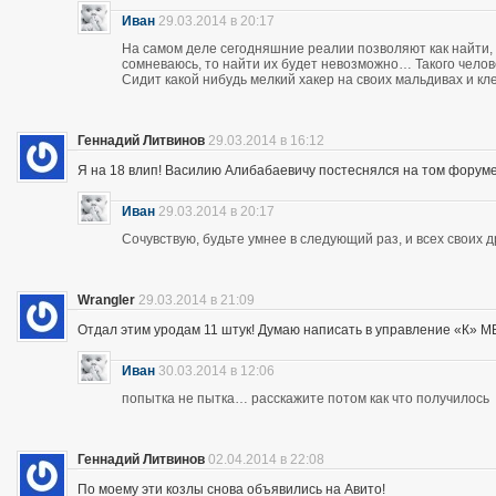
Иван
29.03.2014 в 20:17
На самом деле сегодняшние реалии позволяют как найти, 
сомневаюсь, то найти их будет невозможно… Такого чело
Сидит какой нибудь мелкий хакер на своих мальдивах и кл
Геннадий Литвинов
29.03.2014 в 16:12
Я на 18 влип! Василию Алибабаевичу постеснялся на том форуме призна
Иван
29.03.2014 в 20:17
Сочувствую, будьте умнее в следующий раз, и всех своих 
Wrangler
29.03.2014 в 21:09
Отдал этим уродам 11 штук! Думаю написать в управление «К» МВД
Иван
30.03.2014 в 12:06
попытка не пытка… расскажите потом как что получилось
Геннадий Литвинов
02.04.2014 в 22:08
По моему эти козлы снова объявились на Авито!