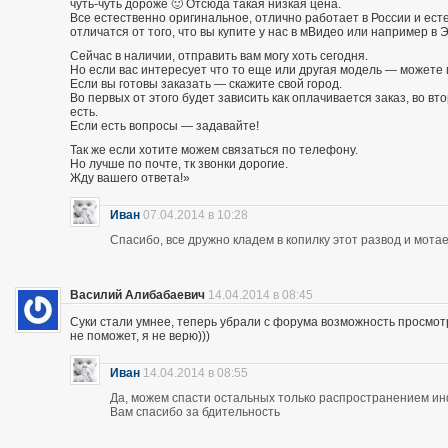
чуть-чуть дороже 🙂 Отсюда такая низкая цена.
Все естественно оригинальное, отлично работает в России и есте
отличатся от того, что вы купите у нас в мВидео или например в 
Сейчас в наличии, отправить вам могу хоть сегодня.
Но если вас интересует что то еще или другая модель — можете 
Если вы готовы заказать — скажите свой город.
Во первых от этого будет зависить как оплачивается заказ, во вто
есть.
Если есть вопросы — задавайте!
Так же если хотите можем связаться по телефону.
Но лучше по почте, тк звонки дорогие.
Жду вашего ответа!»
Иван
07.04.2014 в 10:28
Спасибо, все дружно кладем в копилку этот развод и мотае
Василий Алибабаевич
14.04.2014 в 08:45
Суки стали умнее, теперь убрали с форума возможность просмот
не поможет, я не верю)))
Иван
14.04.2014 в 08:55
Да, можем спасти остальных только распространением и
Вам спасибо за бдительность