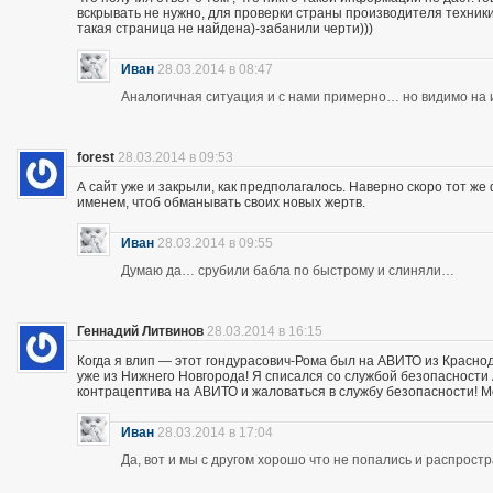
вскрывать не нужно, для проверки страны производителя техники,
такая страница не найдена)-забанили черти)))
Иван
28.03.2014 в 08:47
Аналогичная ситуация и с нами примерно… но видимо на и
forest
28.03.2014 в 09:53
А сайт уже и закрыли, как предполагалось. Наверно скоро тот ж
именем, чтоб обманывать своих новых жертв.
Иван
28.03.2014 в 09:55
Думаю да… срубили бабла по быстрому и слиняли…
Геннадий Литвинов
28.03.2014 в 16:15
Когда я влип — этот гондурасович-Рома был на АВИТО из Краснод
уже из Нижнего Новгорода! Я списался со службой безопасности А
контрацептива на АВИТО и жаловаться в службу безопасности! Мож
Иван
28.03.2014 в 17:04
Да, вот и мы с другом хорошо что не попались и распрос