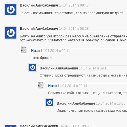
Василий Алибабаевич
14.04.2014 в 08:47
То есть, возможность то осталась, только прав доступа не дают
Василий Алибабаевич
14.04.2014 в 08:58
Блять, на Авито уже второй раз жалобу на объявление отправля
http://www.avito.ru/ufa/fototehnika/zerkalki_obektivy_ot_canon_i_
Иван
14.04.2014 в 09:11
тоже бросил
Василий Алибабаевич
14.04.2014 в 09:13
Отлично, можт отреагируют. Какие ресурсы есть в ине
Иван
14.04.2014 в 09:14
Различные сайты отзывов, социальные сети, ес
Василий Алибабаевич
15.04.2014 в 13:36
Иван, ну что там насчет сайтов куда жалов
Василий Алибабаевич
14.04.2014 в 10:49