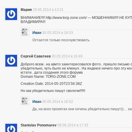
Мария
29.05.2014 в 13:21
ВНИМАНИЕ!!!! http://www.torg-zone.com/ — МОШЕННИКИ!!! НЕ
ВЛАДИМИРА!!!
Иван
30.05.2014 в 16:53
Остается только посочувствовать.
Сергей Саватеев
30.05.2014 в 16:49
Доброго всем.. на авито заинтересовался фото.. пришло письмо с
убедительно, чуть было не клюнул.. На яндексе ничего про эту к
кстати.. дата создания этого форума
Domain Name: TORG-ZONE.COM
Creation Date: 2014-05-20T23:56:38Z
Но как убедительно пишут сволочи!!!!!!
Иван
30.05.2014 в 16:52
Да, на всех проектах они оочень убедительно пишут))… з
Stanislav Ponomarev
08.06.2014 в 17:35