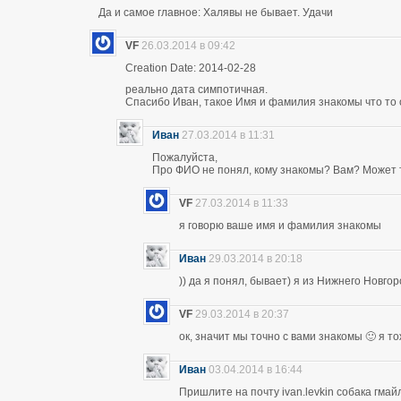
Да и самое главное: Халявы не бывает. Удачи
VF
26.03.2014 в 09:42
Creation Date: 2014-02-28
реально дата симпотичная.
Спасибо Иван, такое Имя и фамилия знакомы что то 
Иван
27.03.2014 в 11:31
Пожалуйста,
Про ФИО не понял, кому знакомы? Вам? Может т
VF
27.03.2014 в 11:33
я говорю ваше имя и фамилия знакомы
Иван
29.03.2014 в 20:18
)) да я понял, бывает) я из Нижнего Новго
VF
29.03.2014 в 20:37
ок, значит мы точно с вами знакомы 🙂 я т
Иван
03.04.2014 в 16:44
Пришлите на почту ivan.levkin собака гмайл