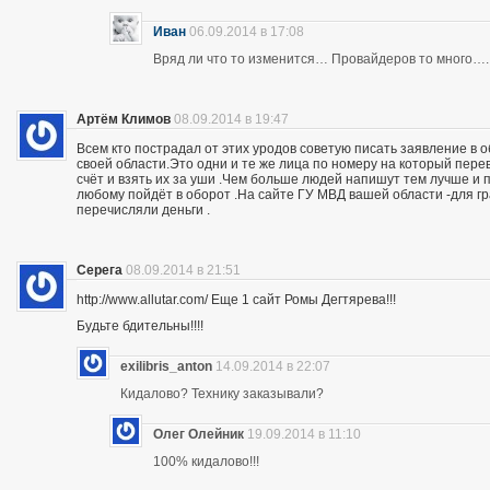
Иван
06.09.2014 в 17:08
Вряд ли что то изменится… Провайдеров то много….
Артём Климов
08.09.2014 в 19:47
Всем кто пострадал от этих уродов советую писать заявление в 
своей области.Это одни и те же лица по номеру на который пер
счёт и взять их за уши .Чем больше людей напишут тем лучше и 
любому пойдёт в оборот .На сайте ГУ МВД вашей области -для г
перечисляли деньги .
Серега
08.09.2014 в 21:51
http://www.allutar.com/ Еще 1 сайт Ромы Дегтярева!!!
Будьте бдительны!!!!
exilibris_anton
14.09.2014 в 22:07
Кидалово? Технику заказывали?
Олег Олейник
19.09.2014 в 11:10
100% кидалово!!!