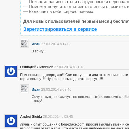
— Позволит записываться на групповые и персонал
— Поможет получить от клиента отзывы о визите к 
— Включает в себя сервис чаевых.
Для новых пользователей первый месяц беспла
Зарегистрироваться в сервисе
Иван
27.03.2014 в 14:03
В точку!
Геннадий Литвинов
27.03.2014 в 21:18
Полностью подтверждаю!!! Сам по тупости или от желания почт
горла встанут!!! Ну или при выходе очко порвут!!!!!!
Иван
28.03.2014 в 08:46
Сочувствую, я и сам чуть не повелся…((( но вовремя сооб
схему!
Andrei Sigida
28.03.2014 в 08:45
личный опыт общения с torg-place.com. просил выслать имей и с
что получил ответ о том , что никто такой информации не даст.