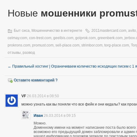
Новые
мошенники promus
Быт сиса
,
Мошенничество в интернете
2011mastercard.com
,
avito
celmay.com
,
con-trest.com
,
geelbis.com
,
golprok.com
,
greenberk.com
,
jerbox
prokrons.com
,
promust.com
,
sell-place.com
,
strimbor.com
,
torg-place.com
,
Tor
отзывы
,
развод
←
Правильный хостинг | Ограничиваем количество исходящих писем с 1 
Оставите комментарий ?
VF
26.03.2014 в 08:50
можно узнать как вы поняли что все фейк и они кидалы? как про
Иван
26.03.2014 в 09:15
Можно.
Доменному имени на момент написание поста было всего 28
возможно его предыдущий домен заблокировали и админ про
нашел информации о похожем зеркале по текстовым запро