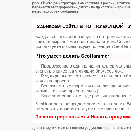
российского регистратора и на хостинге в россии, а так 
перенести этот форумский движок на др хостинг и при и
несколько сотен сообщений.
Забиваем Сайты В ТОП КУВАЛДОЙ - 
Каждая ссылка анализируется по трем пакета
сайта прозрачным и простым занятием. Ссылки
используйте по максимуму потенциал SeoHam
Что умеет делать SeoHammer
— Продвижение в один клик, интеллектуальны
степенью качества у лучших бирж ссылок.
— Регулярная проверка качества ссылок по б
качества проекта.
— Все известные форматы ссылок: арендные с
отзывы, статьи, пресс-релизы).
— SeoHammer покажет, где рост или падение, 
SeoHammer еще предоставляет технологию
Б
результаты появляются уже в течение первых 
Зарегистрироваться и Начать продвиж
Да и к тому же когда мы начали у админов спрашивать что 