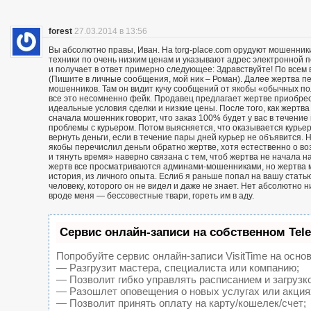
forest
27.03.2014 в 13:56
Вы абсолютно правы, Иван. На torg-place.com орудуют мошенни
техники по очень низким ценам и указывают адрес электронной 
и получает в ответ примерно следующее: Здравствуйте! По всем в
(Пишите в личные сообщения, мой ник – Роман). Далее жертва п
мошенников. Там он видит кучу сообщений от якобы «обычных пол
все это несомненно фейк. Продавец предлагает жертве приобрест
идеальные условия сделки и низкие цены. После того, как жерт
сначала мошенник говорит, что заказ 100% будет у вас в течение 
проблемы с курьером. Потом выясняется, что оказывается курьер
вернуть деньги, если в течение пары дней курьер не объявится. Н
якобы перечислил деньги обратно жертве, хотя естественно о воз
и тянуть время» наверно связана с тем, чтоб жертва не начала н
жертв все просматриваются админами-мошенниками, но жертва м
история, из личного опыта. Еслиб я раньше попал на вашу статью
человеку, которого он не видел и даже не знает. Нет абсолютно 
вроде меня — бессовестные твари, гореть им в аду.
Сервис онлайн-записи на собственном Tel
Попробуйте сервис онлайн-записи VisitTime на основ
— Разгрузит мастера, специалиста или компанию;
— Позволит гибко управлять расписанием и загрузк
— Разошлет оповещения о новых услугах или акция
— Позволит принять оплату на карту/кошелек/счет;