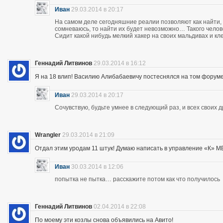
Иван
29.03.2014 в 20:17
На самом деле сегодняшние реалии позволяют как найти, 
сомневаюсь, то найти их будет невозможно… Такого чело
Сидит какой нибудь мелкий хакер на своих мальдивах и кл
Геннадий Литвинов
29.03.2014 в 16:12
Я на 18 влип! Василию Алибабаевичу постеснялся на том форуме призна
Иван
29.03.2014 в 20:17
Сочувствую, будьте умнее в следующий раз, и всех своих 
Wrangler
29.03.2014 в 21:09
Отдал этим уродам 11 штук! Думаю написать в управление «К» МВД
Иван
30.03.2014 в 12:06
попытка не пытка… расскажите потом как что получилось
Геннадий Литвинов
02.04.2014 в 22:08
По моему эти козлы снова объявились на Авито!