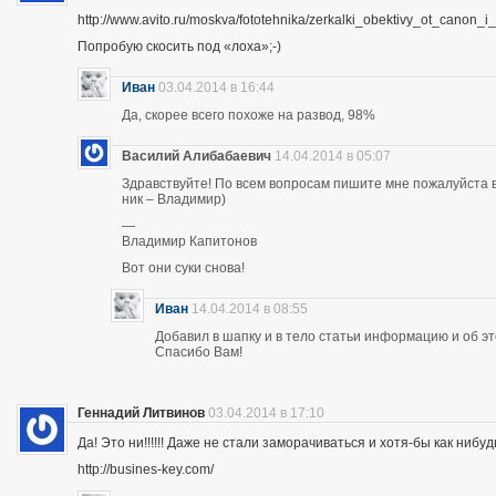
http://www.avito.ru/moskva/fototehnika/zerkalki_obektivy_ot_canon
Попробую скосить под «лоха»;-)
Иван
03.04.2014 в 16:44
Да, скорее всего похоже на развод, 98%
Василий Алибабаевич
14.04.2014 в 05:07
Здравствуйте! По всем вопросам пишите мне пожалуйста в 
ник – Владимир)
—
Владимир Капитонов
Вот они суки снова!
Иван
14.04.2014 в 08:55
Добавил в шапку и в тело статьи информацию и об э
Спасибо Вам!
Геннадий Литвинов
03.04.2014 в 17:10
Да! Это ни!!!!!! Даже не стали заморачиваться и хотя-бы как нибуд
http://busines-key.com/