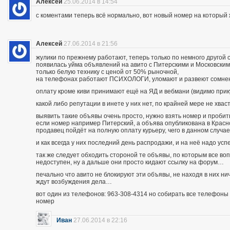
Алексей
25.06.2014 в 14:54
с коментами теперь всё нормально, вот новый номер на которы
Алексей
27.06.2014 в 21:56
жулики по прежнему работают, теперь только по немного другой 
появилась уйма объявлений на авито с Питерскими и Московским
только белую технику с ценой от 50% рыночной,
на телефонах работают ПСИХОЛОГИ, уломают и развеют сомнения
оплату кроме киви принимают ещё на ЯД и вебмани (видимо при
какой либо репутации в инете у них нет, по крайней мере не хва
выявить такие объявы очень просто, нужно взять номер и пробить п
если номер например Питерский, а объява опубликована в Красно
продавец пойдёт на полную оплату курьеру, чего в данном случа
и как всегда у них последний день распродажи, и на неё надо усп
так же следует обходить стороной те объявы, по которым все во
недоступен, ну а дальше они просто кидают ссылку на форум…
печально что авито не блокируют эти объявы, не находя в них ни
ждут возбуждения дела…
вот один из телефонов: 963-308-4314 но собирать все телефоны н
номер
Иван
27.06.2014 в 22:16