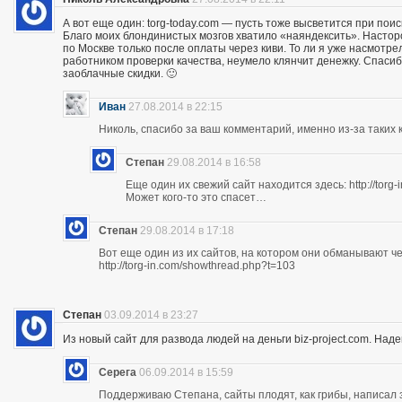
А вот еще один: torg-today.com — пусть тоже высветится при поис
Благо моих блондинистых мозгов хватило «наяндексить». Насторо
по Москве только после оплаты через киви. То ли я уже насмотр
работником проверки качества, неумело клянчит денежку. Спасибо
заоблачные скидки. 🙂
Иван
27.08.2014 в 22:15
Николь, спасибо за ваш комментарий, именно из-за таких к
Степан
29.08.2014 в 16:58
Еще один их свежий сайт находится здесь: http://torg
Может кого-то это спасет…
Степан
29.08.2014 в 17:18
Вот еще один из их сайтов, на котором они обманывают ч
http://torg-in.com/showthread.php?t=103
Степан
03.09.2014 в 23:27
Из новый сайт для развода людей на деньги biz-project.com. Надеюс
Серега
06.09.2014 в 15:59
Поддерживаю Степана, сайты плодят, как грибы, написал 