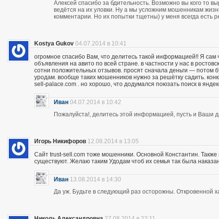
Алексей спасибо за бдительность. Возможно вы кого то вы
ведётся на их уловки. Ну а мы усложним мошенникам жизнь
комментарии. Но их попытки тщетны) у меня всегда есть р
Kostya Gukov
04.07.2014 в 10:41
огромное спасибо Вам, что делитесь такой информацией!! Я сам
объявления на авито по всей стране. в частности у нас в ростов
сотни положительных отзывов. просят сначала деньги — потом бу
уродам. вообще таких мошенников нужно за решётку садить. кон
sell-palace.com . но хорошо, что додумался поюзать поиск в янде
Иван
04.07.2014 в 10:42
Пожалуйста!, делитесь этой информацией, пусть и Ваши др
Игорь Никифоров
12.08.2014 в 13:05
Сайт trust-sell.com тоже мошенники. Основной Константин. Также
существуют. Желаю таким Удодам чтоб их семья так была наказан
Иван
13.08.2014 в 14:30
Да уж. Будьте в следующий раз осторожны. Откровенной х
Николь Александровна
27.08.2014 в 22:11