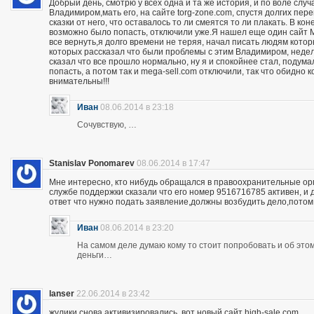
Добрый день, смотрю у всех одна и та же история, и по воле слу
Владимиром,мать его, на сайте torg-zone.com, спустя долгих пере
сказки от него, что оставалось то ли смеятся то ли плакать. В ко
возможно было попасть, отключили уже.Я нашел еще один сайт M
все вернуть,я долго времени не теряя, начал писать людям кото
которых рассказал что были проблемы с этим Владимиром, неделю
сказал что все прошло нормально, ну я и спокойнее стал, подума
попасть, а потом так и mega-sell.com отключили, так что обидно 
внимательны!!!
Иван
08.06.2014 в 23:18
Сочувствую, …
Stanislav Ponomarev
08.06.2014 в 17:47
Мне интересно, кто нибудь обращался в правоохранительные орга
службе поддержки сказали что его номер 9516716785 активен, и 
ответ что нужно подать заявление,должны возбудить дело,потом
Иван
08.06.2014 в 23:20
На самом деле думаю кому то стоит попробовать и об этом 
деньги…
lanser
22.06.2014 в 23:42
жулики снова активизировались, вот новый сайт high-sale.com