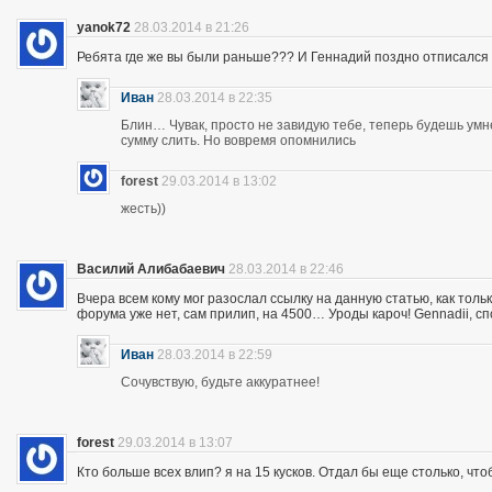
yanok72
28.03.2014 в 21:26
Ребята где же вы были раньше??? И Геннадий поздно отписался 
Иван
28.03.2014 в 22:35
Блин… Чувак, просто не завидую тебе, теперь будешь ум
сумму слить. Но вовремя опомнились
forest
29.03.2014 в 13:02
жесть))
Василий Алибабаевич
28.03.2014 в 22:46
Вчера всем кому мог разослал ссылку на данную статью, как толь
форума уже нет, сам прилип, на 4500… Уроды кароч! Gennadii, сп
Иван
28.03.2014 в 22:59
Сочувствую, будьте аккуратнее!
forest
29.03.2014 в 13:07
Кто больше всех влип? я на 15 кусков. Отдал бы еще столько, что