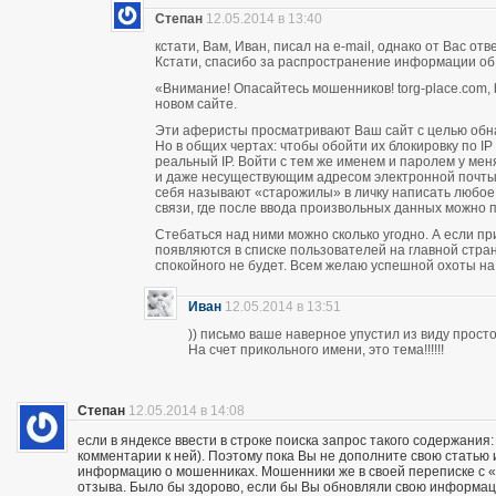
Степан
12.05.2014 в 13:40
кстати, Вам, Иван, писал на e-mail, однако от Вас о
Кстати, спасибо за распространение информации об
«Внимание! Опасайтесь мошенников! torg-place.com, bu
новом сайте.
Эти аферисты просматривают Ваш сайт с целью обн
Но в общих чертах: чтобы обойти их блокировку по 
реальный IP. Войти с тем же именем и паролем у м
и даже несуществующим адресом электронной почты п
себя называют «старожилы» в личку написать любое
связи, где после ввода произвольных данных можно пи
Стебаться над ними можно сколько угодно. А если п
появляются в списке пользователей на главной стран
спокойного не будет. Всем желаю успешной охоты н
Иван
12.05.2014 в 13:51
)) письмо ваше наверное упустил из виду прос
На счет прикольного имени, это тема!!!!!!
Степан
12.05.2014 в 14:08
если в яндексе ввести в строке поиска запрос такого содержания:
комментарии к ней). Поэтому пока Вы не дополните свою статью
информацию о мошенниках. Мошенники же в своей переписке с «кл
отзыва. Было бы здорово, если бы Вы обновляли свою информац