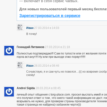
— Включает в себя сервис чаевых.
Для новых пользователей первый месяц беспла
Зарегистрироваться в сервисе
Иван
27.03.2014 в 14:03
В точку!
Геннадий Литвинов
27.03.2014 в 21:18
Полностью подтверждаю!!! Сам по тупости или от желания почт
горла встанут!!! Ну или при выходе очко порвут!!!!!!
Иван
28.03.2014 в 08:46
Сочувствую, я и сам чуть не повелся…((( но вовремя сооб
схему!
Andrei Sigida
28.03.2014 в 08:45
личный опыт общения с torg-place.com. просил выслать имей и с
что получил ответ о том , что никто такой информации не даст.
вскрывать не нужно, для проверки страны производителя техники,
такая страница не найдена)-забанили черти)))