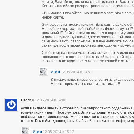
кстати, Вам, Иван, писал на e-mail, однако от Вас о
Кстати, спасибо за распространение информации об
«Внимание! Опасайтесь мошенников! torg-place.com, bu
новом сайте.
Эти аферисты просматривают Ваш сайт с целью обн
Но в общих чертах: чтобы обойти их блокировку по 
реальный IP. Войти с тем же именем и паролем у м
и даже несуществующим адресом электронной почты п
себя называют «старожилы» в личку написать любое
связи, где после ввода произвольных данных можно пи
Стебаться над ними можно сколько угодно. А если п
появляются в списке пользователей на главной стран
спокойного не будет. Всем желаю успешной охоты н
Иван
12.05.2014 в 13:51
)) письмо ваше наверное упустил из виду прос
На счет прикольного имени, это тема!!!!!!
Степан
12.05.2014 в 14:08
если в яндексе ввести в строке поиска запрос такого содержания:
комментарии к ней). Поэтому пока Вы не дополните свою статью
информацию о мошенниках. Мошенники же в своей переписке с «кл
отзыва. Было бы здорово, если бы Вы обновляли свою информац
Иван
12.05.2014 в 15:12