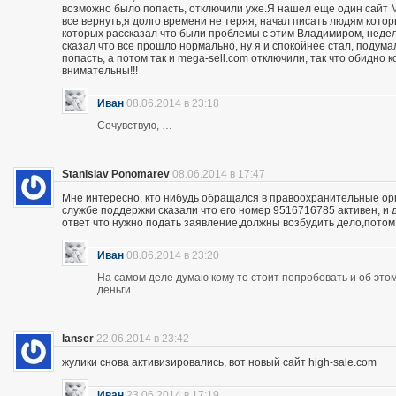
возможно было попасть, отключили уже.Я нашел еще один сайт M
все вернуть,я долго времени не теряя, начал писать людям кото
которых рассказал что были проблемы с этим Владимиром, неделю
сказал что все прошло нормально, ну я и спокойнее стал, подума
попасть, а потом так и mega-sell.com отключили, так что обидно 
внимательны!!!
Иван
08.06.2014 в 23:18
Сочувствую, …
Stanislav Ponomarev
08.06.2014 в 17:47
Мне интересно, кто нибудь обращался в правоохранительные орга
службе поддержки сказали что его номер 9516716785 активен, и 
ответ что нужно подать заявление,должны возбудить дело,потом
Иван
08.06.2014 в 23:20
На самом деле думаю кому то стоит попробовать и об этом 
деньги…
lanser
22.06.2014 в 23:42
жулики снова активизировались, вот новый сайт high-sale.com
Иван
23.06.2014 в 17:19