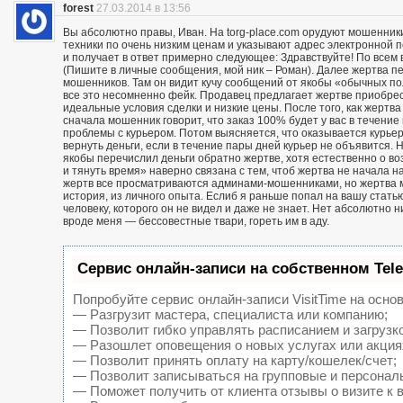
forest
27.03.2014 в 13:56
Вы абсолютно правы, Иван. На torg-place.com орудуют мошенни
техники по очень низким ценам и указывают адрес электронной 
и получает в ответ примерно следующее: Здравствуйте! По всем в
(Пишите в личные сообщения, мой ник – Роман). Далее жертва п
мошенников. Там он видит кучу сообщений от якобы «обычных пол
все это несомненно фейк. Продавец предлагает жертве приобрест
идеальные условия сделки и низкие цены. После того, как жерт
сначала мошенник говорит, что заказ 100% будет у вас в течение 
проблемы с курьером. Потом выясняется, что оказывается курьер
вернуть деньги, если в течение пары дней курьер не объявится. Н
якобы перечислил деньги обратно жертве, хотя естественно о воз
и тянуть время» наверно связана с тем, чтоб жертва не начала н
жертв все просматриваются админами-мошенниками, но жертва м
история, из личного опыта. Еслиб я раньше попал на вашу статью
человеку, которого он не видел и даже не знает. Нет абсолютно 
вроде меня — бессовестные твари, гореть им в аду.
Сервис онлайн-записи на собственном Tel
Попробуйте сервис онлайн-записи VisitTime на основ
— Разгрузит мастера, специалиста или компанию;
— Позволит гибко управлять расписанием и загрузк
— Разошлет оповещения о новых услугах или акция
— Позволит принять оплату на карту/кошелек/счет;
— Позволит записываться на групповые и персонал
— Поможет получить от клиента отзывы о визите к 