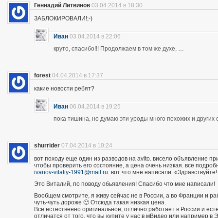
Геннадий Литвинов
03.04.2014 в 18:30
ЗАБЛОКИРОВАЛИ!;-)
Иван
03.04.2014 в 22:06
круто, спасибо!!! Продолжаем в том же духе, …
forest
04.04.2014 в 17:37
какие новости ребят?
Иван
06.04.2014 в 19:25
пока тишина, но думаю эти уроды много похожих и других 
shurrider
07.04.2014 в 10:24
вот походу еще один из разводов на avito. висело объявление п
чтобы проверить его состояние, а цена очень низкая. все подроб
ivanov-vitaliy-1991@mail.ru
. вот что мне написали: «Здравствуйте!
Это Виталий, по поводу обьявления! Спасибо что мне написали!
Вообщем смотрите, я живу сейчас не в России, а во Франции и р
чуть-чуть дороже 🙂 Отсюда такая низкая цена.
Все естественно оригинальное, отлично работает в России и есте
отличатся от того, что вы купите у нас в мВидео или например в 