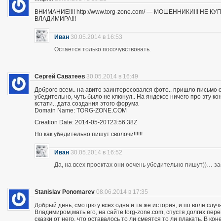
ВНИМАНИЕ!!!! http://www.torg-zone.com/ — МОШЕННИКИ!!! НЕ
ВЛАДИМИРА!!!
Иван
30.05.2014 в 16:53
Остается только посочувствовать.
Сергей Саватеев
30.05.2014 в 16:49
Доброго всем.. на авито заинтересовался фото.. пришло письмо с
убедительно, чуть было не клюнул.. На яндексе ничего про эту к
кстати.. дата создания этого форума
Domain Name: TORG-ZONE.COM
Creation Date: 2014-05-20T23:56:38Z
Но как убедительно пишут сволочи!!!!!!
Иван
30.05.2014 в 16:52
Да, на всех проектах они оочень убедительно пишут))… з
Stanislav Ponomarev
08.06.2014 в 17:35
Добрый день, смотрю у всех одна и та же история, и по воле слу
Владимиром,мать его, на сайте torg-zone.com, спустя долгих пере
сказки от него, что оставалось то ли смеятся то ли плакать. В ко