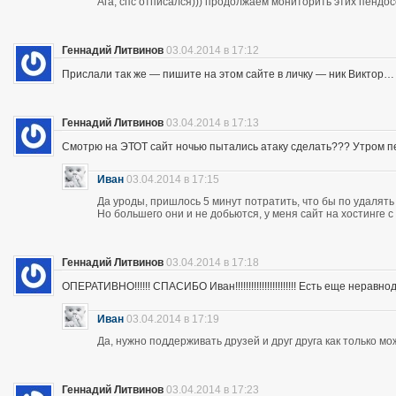
Ага, спс отписался))) продолжаем мониторить этих пендос
Геннадий Литвинов
03.04.2014 в 17:12
Прислали так же — пишите на этом сайте в личку — ник Виктор…
Геннадий Литвинов
03.04.2014 в 17:13
Смотрю на ЭТОТ сайт ночью пытались атаку сделать??? Утром п
Иван
03.04.2014 в 17:15
Да уроды, пришлось 5 минут потратить, что бы по удалять
Но большего они и не добьются, у меня сайт на хостинге 
Геннадий Литвинов
03.04.2014 в 17:18
ОПЕРАТИВНО!!!!!! СПАСИБО Иван!!!!!!!!!!!!!!!!!!!!!!! Есть еще неравнодушны
Иван
03.04.2014 в 17:19
Да, нужно поддерживать друзей и друг друга как только мо
Геннадий Литвинов
03.04.2014 в 17:23