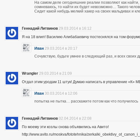
На самом деле сегодняшние реалии позволяют как найти, 
сомневаюсь, то найти их будет невозможно… Такого чело
Сидит какой нибудь мелкий хакер на своих мальдивах и кл
Геннадий Литвинов
29.03.2014 в 16:12
Я на 18 влип! Василию Алибабаевичу постеснялся на том форуме призна
Иван
29.03.2014 в 20:17
Сочувствую, будьте умнее в следующий раз, и всех своих 
Wrangler
29.03.2014 в 21:09
Отдал этим уродам 11 штук! Думаю написать в управление «К» МВД
Иван
30.03.2014 в 12:06
попытка не пытка… расскажите потом как что получилось
Геннадий Литвинов
02.04.2014 в 22:08
По моему эти козлы снова объявились на Авито!
http://www.avito.ru/moskva/fototehnika/zerkalki_obektivy_ot_canon