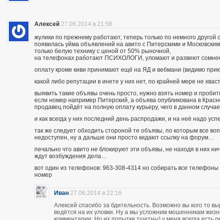
Алексей
27.06.2014 в 21:56
жулики по прежнему работают, теперь только по немного другой 
появилась уйма объявлений на авито с Питерскими и Московским
только белую технику с ценой от 50% рыночной,
на телефонах работают ПСИХОЛОГИ, уломают и развеют сомнения
оплату кроме киви принимают ещё на ЯД и вебмани (видимо при
какой либо репутации в инете у них нет, по крайней мере не хва
выявить такие объявы очень просто, нужно взять номер и пробить п
если номер например Питерский, а объява опубликована в Красно
продавец пойдёт на полную оплату курьеру, чего в данном случа
и как всегда у них последний день распродажи, и на неё надо усп
так же следует обходить стороной те объявы, по которым все во
недоступен, ну а дальше они просто кидают ссылку на форум…
печально что авито не блокируют эти объявы, не находя в них ни
ждут возбуждения дела…
вот один из телефонов: 963-308-4314 но собирать все телефоны н
номер
Иван
27.06.2014 в 22:16
Алексей спасибо за бдительность. Возможно вы кого то вы
ведётся на их уловки. Ну а мы усложним мошенникам жизнь
комментарии. Но их попытки тщетны) у меня всегда есть р