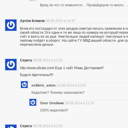
Вряд ли что то изменится… Провайдеров то много….
Артём Климов
08.09.2014 в 19:47
Всем кто пострадал от этих уродов советую писать заявление в 
своей области.Это одни и те же лица по номеру на который пер
счёт и взять их за уши .Чем больше людей напишут тем лучше и 
любому пойдёт в оборот .На сайте ГУ МВД вашей области -для г
перечисляли деньги .
Серега
08.09.2014 в 21:51
http://www.allutar.com/ Еще 1 сайт Ромы Дегтярева!!!
Будьте бдительны!!!!
exilibris_anton
14.09.2014 в 22:07
Кидалово? Технику заказывали?
Олег Олейник
19.09.2014 в 11:10
100% кидалово!!!
Серега
08.09.2014 в 21:52