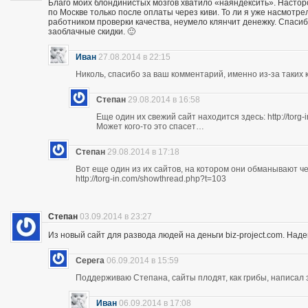
Благо моих блондинистых мозгов хватило «наяндексить». Насторо
по Москве только после оплаты через киви. То ли я уже насмотр
работником проверки качества, неумело клянчит денежку. Спасибо
заоблачные скидки. 🙂
Иван
27.08.2014 в 22:15
Николь, спасибо за ваш комментарий, именно из-за таких к
Степан
29.08.2014 в 16:58
Еще один их свежий сайт находится здесь: http://torg
Может кого-то это спасет…
Степан
29.08.2014 в 17:18
Вот еще один из их сайтов, на котором они обманывают ч
http://torg-in.com/showthread.php?t=103
Степан
03.09.2014 в 23:27
Из новый сайт для развода людей на деньги biz-project.com. Надеюс
Серега
06.09.2014 в 15:59
Поддерживаю Степана, сайты плодят, как грибы, написал 
Иван
06.09.2014 в 17:08