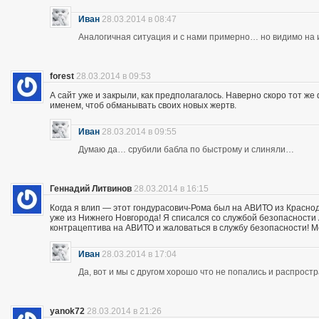
Иван
28.03.2014 в 08:47
Аналогичная ситуация и с нами примерно… но видимо на и
forest
28.03.2014 в 09:53
А сайт уже и закрыли, как предполагалось. Наверно скоро тот ж
именем, чтоб обманывать своих новых жертв.
Иван
28.03.2014 в 09:55
Думаю да… срубили бабла по быстрому и слиняли…
Геннадий Литвинов
28.03.2014 в 16:15
Когда я влип — этот гондурасович-Рома был на АВИТО из Краснод
уже из Нижнего Новгорода! Я списался со службой безопасности А
контрацептива на АВИТО и жаловаться в службу безопасности! Мож
Иван
28.03.2014 в 17:04
Да, вот и мы с другом хорошо что не попались и распрос
yanok72
28.03.2014 в 21:26