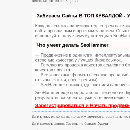
несколько сотен сообщений.
Забиваем Сайты В ТОП КУВАЛДОЙ - 
Каждая ссылка анализируется по трем пакета
сайта прозрачным и простым занятием. Ссылки
используйте по максимуму потенциал SeoHam
Что умеет делать SeoHammer
— Продвижение в один клик, интеллектуальны
степенью качества у лучших бирж ссылок.
— Регулярная проверка качества ссылок по б
качества проекта.
— Все известные форматы ссылок: арендные с
отзывы, статьи, пресс-релизы).
— SeoHammer покажет, где рост или падение, 
SeoHammer еще предоставляет технологию
Б
результаты появляются уже в течение первых 
Зарегистрироваться и Начать продвиж
Да и к тому же когда мы начали у админов спрашивать что 
Да и самое главное: Халявы не бывает. Удачи