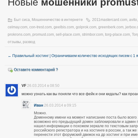
Новые
мошенники promus
Быт сиса
,
Мошенничество в интернете
2011mastercard.com
,
avito
celmay.com
,
con-trest.com
,
geelbis.com
,
golprok.com
,
greenberk.com
,
jerbox
prokrons.com
,
promust.com
,
sell-place.com
,
strimbor.com
,
torg-place.com
,
Tor
отзывы
,
развод
←
Правильный хостинг | Ограничиваем количество исходящих писем с 1 
Оставите комментарий ?
VF
26.03.2014 в 08:50
можно узнать как вы поняли что все фейк и они кидалы? как про
Иван
26.03.2014 в 09:15
Можно.
Доменному имени на момент написание поста было всего 28
возможно его предыдущий домен заблокировали и админ про
нашел информации о похожем зеркале по текстовым запро
российского регистратора и на хостинге в россии, а так 
перенести этот форумский движок на др хостинг и при и