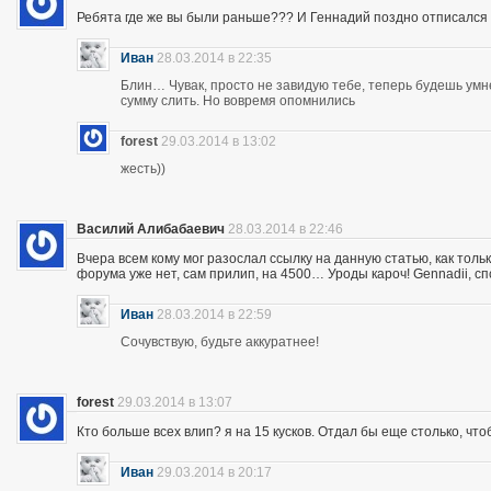
Ребята где же вы были раньше??? И Геннадий поздно отписался 
Иван
28.03.2014 в 22:35
Блин… Чувак, просто не завидую тебе, теперь будешь ум
сумму слить. Но вовремя опомнились
forest
29.03.2014 в 13:02
жесть))
Василий Алибабаевич
28.03.2014 в 22:46
Вчера всем кому мог разослал ссылку на данную статью, как толь
форума уже нет, сам прилип, на 4500… Уроды кароч! Gennadii, сп
Иван
28.03.2014 в 22:59
Сочувствую, будьте аккуратнее!
forest
29.03.2014 в 13:07
Кто больше всех влип? я на 15 кусков. Отдал бы еще столько, что
Иван
29.03.2014 в 20:17