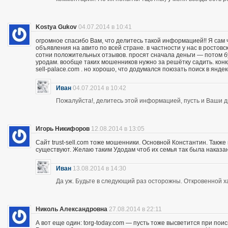
Kostya Gukov
04.07.2014 в 10:41
огромное спасибо Вам, что делитесь такой информацией!! Я сам
объявления на авито по всей стране. в частности у нас в ростов
сотни положительных отзывов. просят сначала деньги — потом бу
уродам. вообще таких мошенников нужно за решётку садить. кон
sell-palace.com . но хорошо, что додумался поюзать поиск в янде
Иван
04.07.2014 в 10:42
Пожалуйста!, делитесь этой информацией, пусть и Ваши др
Игорь Никифоров
12.08.2014 в 13:05
Сайт trust-sell.com тоже мошенники. Основной Константин. Также
существуют. Желаю таким Удодам чтоб их семья так была наказан
Иван
13.08.2014 в 14:30
Да уж. Будьте в следующий раз осторожны. Откровенной х
Николь Александровна
27.08.2014 в 22:11
А вот еще один: torg-today.com — пусть тоже высветится при поис