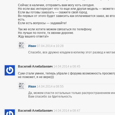
Сейчас в наличии, отправить вам могу хоть сегодня.
Но если вас интересует что то еще или другая модель — можете 
Если вы готовы заказать — скажите свой город.
Во первых от этого будет зависить как оплачивается заказ, во вто
есть.
Если есть вопросы — задавайте!
Так же если хотите можем связаться по телефону.
Но лучше по почте, тк звонки дорогие.
Жду вашего ответа!»
Иван
07.04.2014 в 10:28
Спасибо, все дружно кладем в копилку этот развод и мотае
Василий Алибабаевич
14.04.2014 в 08:45
Суки стали умнее, теперь убрали с форума возможность просмот
не поможет, я не верю)))
Иван
14.04.2014 в 08:55
Да, можем спасти остальных только распространением и
Вам спасибо за бдительность
Василий Алибабаевич
14.04.2014 в 08:47