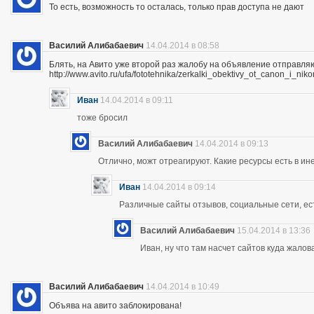
То есть, возможность то осталась, только прав доступа не дают
Василий Алибабаевич
14.04.2014 в 08:58
Блять, на Авито уже второй раз жалобу на объявление отправля
http://www.avito.ru/ufa/fototehnika/zerkalki_obektivy_ot_canon_i_
Иван
14.04.2014 в 09:11
тоже бросил
Василий Алибабаевич
14.04.2014 в 09:13
Отлично, можт отреагируют. Какие ресурсы есть в ине
Иван
14.04.2014 в 09:14
Различные сайты отзывов, социальные сети, ес
Василий Алибабаевич
15.04.2014 в 13:36
Иван, ну что там насчет сайтов куда жалов
Василий Алибабаевич
14.04.2014 в 10:49
Объява на авито заблокирована!