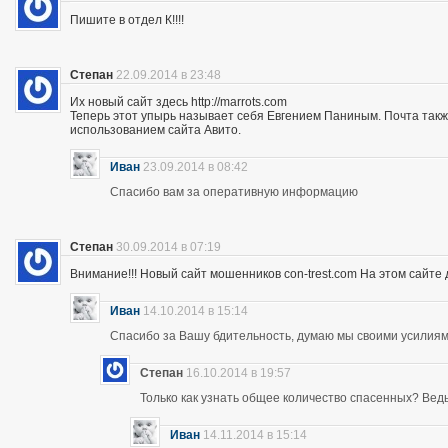
Пишите в отдел К!!!!
Степан
22.09.2014 в 23:48
Их новый сайт здесь http://marrots.com
Теперь этот упырь называет себя Евгением Паниным. Почта так
использованием сайта Авито.
Иван
23.09.2014 в 08:42
Спасибо вам за оперативную информацию
Степан
30.09.2014 в 07:19
Внимание!!! Новый сайт мошенников con-trest.com На этом сайте д
Иван
14.10.2014 в 15:14
Спасибо за Вашу бдительность, думаю мы своими усилиям
Степан
16.10.2014 в 19:57
Только как узнать общее количество спасенных? Ведь 
Иван
14.11.2014 в 15:14