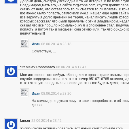
Добрый день, смотрю у всех одна и та же история, и по воле слу
Владимиром,мать его, на сайте torg-zone.com, спустя долгих пере
сказки от него, что оставалось то ли смеятся то ли плакать. В ко
возможно было попасть, отключили уже.Я нашел еще один сайт M
все вернуть,я долго времени не теряя, начал писать людям кото
которых рассказал что были проблемы с этим Владимиром, неделю
сказал что все прошло нормально, ну я и спокойнее стал, подума
попасть, а потом так и mega-sell.com отключили, так что обидно 
внимательны!!!
Иван
08.06.2014 в 23:18
Сочувствую, …
Stanislav Ponomarev
08.06.2014 в 17:47
Мне интересно, кто нибудь обращался в правоохранительные орга
службе поддержки сказали что его номер 9516716785 активен, и 
ответ что нужно подать заявление,должны возбудить дело,потом
Иван
08.06.2014 в 23:20
На самом деле думаю кому то стоит попробовать и об этом 
деньги…
lanser
22.06.2014 в 23:42
жулики снова активизировались, вот новый сайт high-sale.com