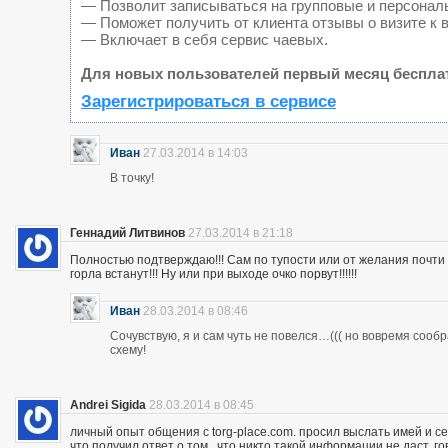
— Позволит записываться на групповые и персонал
— Поможет получить от клиента отзывы о визите к 
— Включает в себя сервис чаевых.
Для новых пользователей первый месяц беспла
Зарегистрироваться в сервисе
Иван
27.03.2014 в 14:03
В точку!
Геннадий Литвинов
27.03.2014 в 21:18
Полностью подтверждаю!!! Сам по тупости или от желания почт
горла встанут!!! Ну или при выходе очко порвут!!!!!!
Иван
28.03.2014 в 08:46
Сочувствую, я и сам чуть не повелся…((( но вовремя сооб
схему!
Andrei Sigida
28.03.2014 в 08:45
личный опыт общения с torg-place.com. просил выслать имей и с
что получил ответ о том , что никто такой информации не даст.