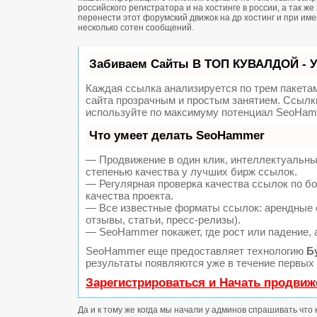
российского регистратора и на хостинге в россии, а так 
перенести этот форумский движок на др хостинг и при и
несколько сотен сообщений.
Забиваем Сайты В ТОП КУВАЛДОЙ - 
Каждая ссылка анализируется по трем пакета
сайта прозрачным и простым занятием. Ссылки
используйте по максимуму потенциал SeoHam
Что умеет делать SeoHammer
— Продвижение в один клик, интеллектуальны
степенью качества у лучших бирж ссылок.
— Регулярная проверка качества ссылок по б
качества проекта.
— Все известные форматы ссылок: арендные с
отзывы, статьи, пресс-релизы).
— SeoHammer покажет, где рост или падение, 
SeoHammer еще предоставляет технологию
Б
результаты появляются уже в течение первых 
Зарегистрироваться и Начать продвиж
Да и к тому же когда мы начали у админов спрашивать что 