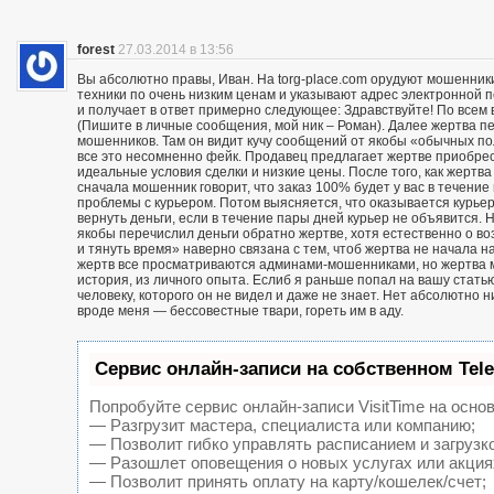
forest
27.03.2014 в 13:56
Вы абсолютно правы, Иван. На torg-place.com орудуют мошенни
техники по очень низким ценам и указывают адрес электронной 
и получает в ответ примерно следующее: Здравствуйте! По всем в
(Пишите в личные сообщения, мой ник – Роман). Далее жертва п
мошенников. Там он видит кучу сообщений от якобы «обычных пол
все это несомненно фейк. Продавец предлагает жертве приобрест
идеальные условия сделки и низкие цены. После того, как жерт
сначала мошенник говорит, что заказ 100% будет у вас в течение 
проблемы с курьером. Потом выясняется, что оказывается курьер
вернуть деньги, если в течение пары дней курьер не объявится. Н
якобы перечислил деньги обратно жертве, хотя естественно о воз
и тянуть время» наверно связана с тем, чтоб жертва не начала н
жертв все просматриваются админами-мошенниками, но жертва м
история, из личного опыта. Еслиб я раньше попал на вашу статью
человеку, которого он не видел и даже не знает. Нет абсолютно 
вроде меня — бессовестные твари, гореть им в аду.
Сервис онлайн-записи на собственном Tel
Попробуйте сервис онлайн-записи VisitTime на основ
— Разгрузит мастера, специалиста или компанию;
— Позволит гибко управлять расписанием и загрузк
— Разошлет оповещения о новых услугах или акция
— Позволит принять оплату на карту/кошелек/счет;