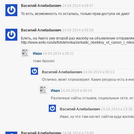
Василий Алибабаевич
14.04.2014 в 08:47
То есть, возможность то осталась, только прав доступа не дают
Василий Алибабаевич
14.04.2014 в 08:58
Блять, на Авито уже второй раз жалобу на объявление отправля
http://www.avito.ru/ufa/fototehnika/zerkalki_obektivy_ot_canon_i_
Иван
14.04.2014 в 09:11
тоже бросил
Василий Алибабаевич
14.04.2014 в 09:13
Отлично, можт отреагируют. Какие ресурсы есть в ине
Иван
14.04.2014 в 09:14
Различные сайты отзывов, социальные сети, ес
Василий Алибабаевич
15.04.2014 в 13:36
Иван, ну что там насчет сайтов куда жалов
Василий Алибабаевич
14.04.2014 в 10:49