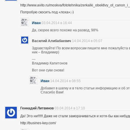
http://www.avito.ru/moskva/fototehnika/zerkalki_obektivy_ot_canon
Попробую скосить под «лоха»;-)
Иван
03.04.2014 в 16:44
Да, скорее всего похоже на развод, 98%
Василий Алибабаевич
14.04.2014 в 05:07
Здравствуйте! По всем вопросам пишите мне пожалуйста в 
ник – Владимир)
—
Владимир Капитонов
Вот они суки снова!
Иван
14.04.2014 в 08:55
Добавил в шапку и в тело статьи информацию и об э
Спасибо Вам!
Геннадий Литвинов
03.04.2014 в 17:10
Да! Это ни!!!!!! Даже не стали заморачиваться и хотя-бы как нибуд
http://busines-key.com/