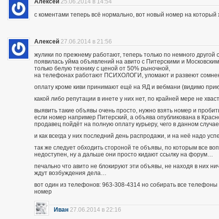
Алексей
25.06.2014 в 14:54
с коментами теперь всё нормально, вот новый номер на которы
Алексей
27.06.2014 в 21:56
жулики по прежнему работают, теперь только по немного другой 
появилась уйма объявлений на авито с Питерскими и Московским
только белую технику с ценой от 50% рыночной,
на телефонах работают ПСИХОЛОГИ, уломают и развеют сомнения
оплату кроме киви принимают ещё на ЯД и вебмани (видимо при
какой либо репутации в инете у них нет, по крайней мере не хва
выявить такие объявы очень просто, нужно взять номер и пробить п
если номер например Питерский, а объява опубликована в Красно
продавец пойдёт на полную оплату курьеру, чего в данном случа
и как всегда у них последний день распродажи, и на неё надо усп
так же следует обходить стороной те объявы, по которым все во
недоступен, ну а дальше они просто кидают ссылку на форум…
печально что авито не блокируют эти объявы, не находя в них ни
ждут возбуждения дела…
вот один из телефонов: 963-308-4314 но собирать все телефоны н
номер
Иван
27.06.2014 в 22:16