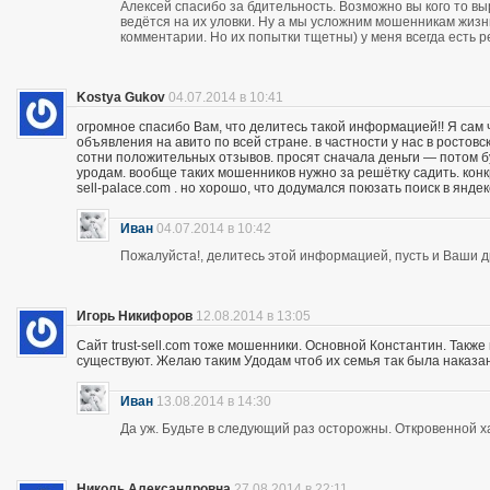
Алексей спасибо за бдительность. Возможно вы кого то вы
ведётся на их уловки. Ну а мы усложним мошенникам жизнь
комментарии. Но их попытки тщетны) у меня всегда есть р
Kostya Gukov
04.07.2014 в 10:41
огромное спасибо Вам, что делитесь такой информацией!! Я сам
объявления на авито по всей стране. в частности у нас в ростов
сотни положительных отзывов. просят сначала деньги — потом бу
уродам. вообще таких мошенников нужно за решётку садить. кон
sell-palace.com . но хорошо, что додумался поюзать поиск в янде
Иван
04.07.2014 в 10:42
Пожалуйста!, делитесь этой информацией, пусть и Ваши др
Игорь Никифоров
12.08.2014 в 13:05
Сайт trust-sell.com тоже мошенники. Основной Константин. Также
существуют. Желаю таким Удодам чтоб их семья так была наказан
Иван
13.08.2014 в 14:30
Да уж. Будьте в следующий раз осторожны. Откровенной х
Николь Александровна
27.08.2014 в 22:11