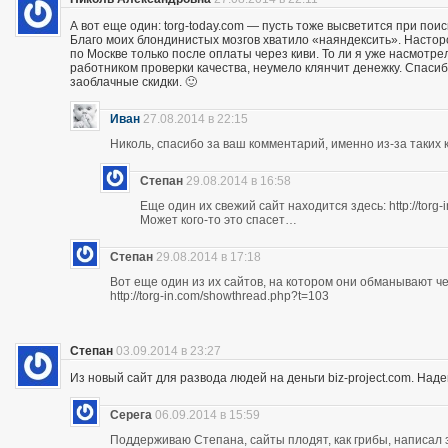
А вот еще один: torg-today.com — пусть тоже высветится при поис
Благо моих блондинистых мозгов хватило «наяндексить». Насторо
по Москве только после оплаты через киви. То ли я уже насмотр
работником проверки качества, неумело клянчит денежку. Спасибо
заоблачные скидки. 🙂
Иван
27.08.2014 в 22:15
Николь, спасибо за ваш комментарий, именно из-за таких к
Степан
29.08.2014 в 16:58
Еще один их свежий сайт находится здесь: http://torg
Может кого-то это спасет…
Степан
29.08.2014 в 17:18
Вот еще один из их сайтов, на котором они обманывают ч
http://torg-in.com/showthread.php?t=103
Степан
03.09.2014 в 23:27
Из новый сайт для развода людей на деньги biz-project.com. Надеюс
Серега
06.09.2014 в 15:59
Поддерживаю Степана, сайты плодят, как грибы, написал 