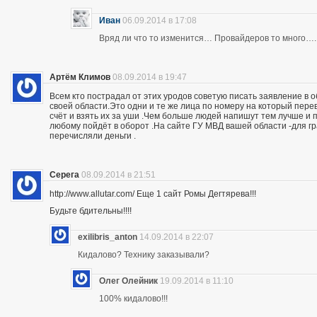
Иван
06.09.2014 в 17:08
Вряд ли что то изменится… Провайдеров то много….
Артём Климов
08.09.2014 в 19:47
Всем кто пострадал от этих уродов советую писать заявление в 
своей области.Это одни и те же лица по номеру на который пер
счёт и взять их за уши .Чем больше людей напишут тем лучше и 
любому пойдёт в оборот .На сайте ГУ МВД вашей области -для г
перечисляли деньги .
Серега
08.09.2014 в 21:51
http://www.allutar.com/ Еще 1 сайт Ромы Дегтярева!!!
Будьте бдительны!!!!
exilibris_anton
14.09.2014 в 22:07
Кидалово? Технику заказывали?
Олег Олейник
19.09.2014 в 11:10
100% кидалово!!!