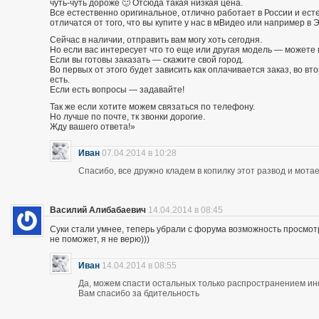
чуть-чуть дороже 🙂 Отсюда такая низкая цена.
Все естественно оригинальное, отлично работает в России и есте
отличатся от того, что вы купите у нас в мВидео или например в 
Сейчас в наличии, отправить вам могу хоть сегодня.
Но если вас интересует что то еще или другая модель — можете 
Если вы готовы заказать — скажите свой город.
Во первых от этого будет зависить как оплачивается заказ, во вто
есть.
Если есть вопросы — задавайте!
Так же если хотите можем связаться по телефону.
Но лучше по почте, тк звонки дорогие.
Жду вашего ответа!»
Иван
07.04.2014 в 10:28
Спасибо, все дружно кладем в копилку этот развод и мотае
Василий Алибабаевич
14.04.2014 в 08:45
Суки стали умнее, теперь убрали с форума возможность просмот
не поможет, я не верю)))
Иван
14.04.2014 в 08:55
Да, можем спасти остальных только распространением и
Вам спасибо за бдительность