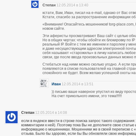
Степан
12.05.2014 в 13:40
кстати, Вам, Иван, писал на e-mail, однако от Вас о
Кстати, спасибо за распространение информации об
«Внимание! Опасайтесь мошенников! torg-place.com, bu
новом сайте.
Эти аферисты просматривают Ваш сайт с целью обн
Но в общих чертах: чтобы обойти их блокировку по 
реальный IP. Войти с тем же именем и паролем у м
и даже несуществующим адресом электронной почты п
себя называют «старожилы» в личку написать любое
связи, где после ввода произвольных данных можно пи
Стебаться над ними можно сколько угодно. А если п
появляются в списке пользователей на главной стран
спокойного не будет. Всем желаю успешной охоты н
Иван
12.05.2014 в 13:51
)) письмо ваше наверное упустил из виду прос
На счет прикольного имени, это тема!!!!!!
Степан
12.05.2014 в 14:08
если в яндексе ввести в строке поиска запрос такого содержания:
комментарии к ней). Поэтому пока Вы не дополните свою статью
информацию о мошенниках. Мошенники же в своей переписке с «кл
отзыва. Было бы здорово, если бы Вы обновляли свою информац