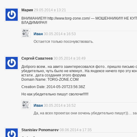
Мария
29.05.2014 в 13:21
ВНИМАНИЕ!!!! http://www.torg-zone.com/ — МОШЕННИКИ!!! НЕ
ВЛАДИМИРА!!!
Иван
30.05.2014 в 16:53
Остается только посочувствовать.
Сергей Саватеев
30.05.2014 в 16:49
Доброго всем.. на авито заинтересовался фото.. пришло письмо с
убедительно, чуть было не клюнул.. На яндексе ничего про эту к
кстати.. дата создания этого форума
Domain Name: TORG-ZONE.COM
Creation Date: 2014-05-20T23:56:38Z
Но как убедительно пишут сволочи!!!!!!
Иван
30.05.2014 в 16:52
Да, на всех проектах они оочень убедительно пишут))… з
Stanislav Ponomarev
08.06.2014 в 17:35