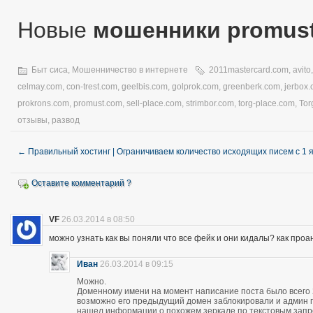
Новые
мошенники promus
Быт сиса
,
Мошенничество в интернете
2011mastercard.com
,
avito
celmay.com
,
con-trest.com
,
geelbis.com
,
golprok.com
,
greenberk.com
,
jerbox
prokrons.com
,
promust.com
,
sell-place.com
,
strimbor.com
,
torg-place.com
,
Tor
отзывы
,
развод
←
Правильный хостинг | Ограничиваем количество исходящих писем с 1 
Оставите комментарий ?
VF
26.03.2014 в 08:50
можно узнать как вы поняли что все фейк и они кидалы? как про
Иван
26.03.2014 в 09:15
Можно.
Доменному имени на момент написание поста было всего 28
возможно его предыдущий домен заблокировали и админ про
нашел информации о похожем зеркале по текстовым запро