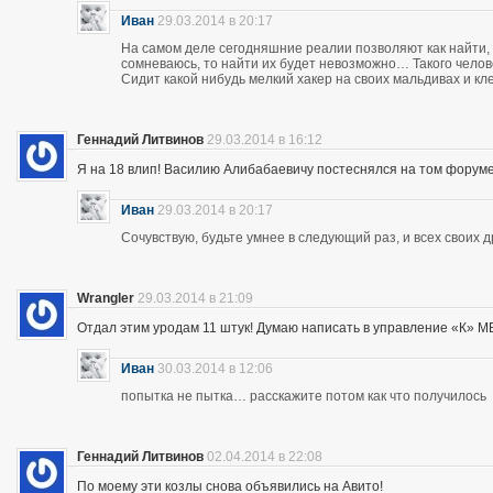
Иван
29.03.2014 в 20:17
На самом деле сегодняшние реалии позволяют как найти, 
сомневаюсь, то найти их будет невозможно… Такого чело
Сидит какой нибудь мелкий хакер на своих мальдивах и кл
Геннадий Литвинов
29.03.2014 в 16:12
Я на 18 влип! Василию Алибабаевичу постеснялся на том форуме призна
Иван
29.03.2014 в 20:17
Сочувствую, будьте умнее в следующий раз, и всех своих 
Wrangler
29.03.2014 в 21:09
Отдал этим уродам 11 штук! Думаю написать в управление «К» МВД
Иван
30.03.2014 в 12:06
попытка не пытка… расскажите потом как что получилось
Геннадий Литвинов
02.04.2014 в 22:08
По моему эти козлы снова объявились на Авито!