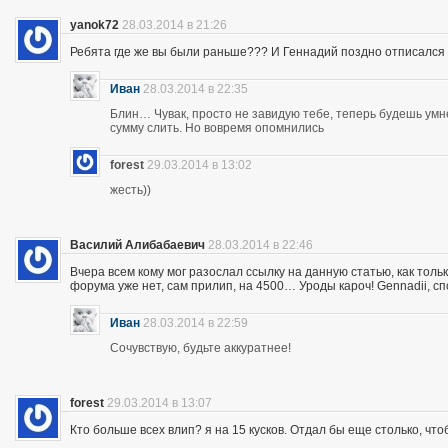
yanok72
28.03.2014 в 21:26
Ребята где же вы были раньше??? И Геннадий поздно отписался 
Иван
28.03.2014 в 22:35
Блин… Чувак, просто не завидую тебе, теперь будешь ум
сумму слить. Но вовремя опомнились
forest
29.03.2014 в 13:02
жесть))
Василий Алибабаевич
28.03.2014 в 22:46
Вчера всем кому мог разослал ссылку на данную статью, как толь
форума уже нет, сам прилип, на 4500… Уроды кароч! Gennadii, сп
Иван
28.03.2014 в 22:59
Сочувствую, будьте аккуратнее!
forest
29.03.2014 в 13:07
Кто больше всех влип? я на 15 кусков. Отдал бы еще столько, что