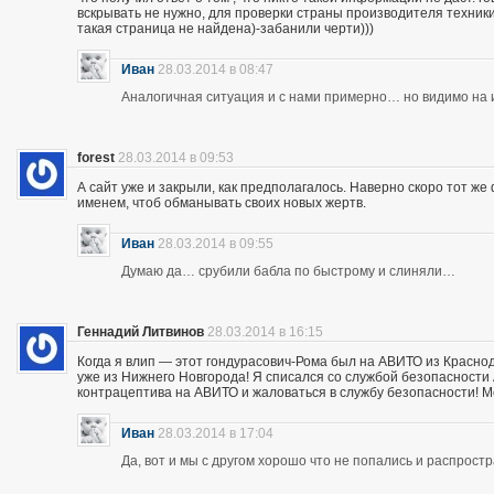
вскрывать не нужно, для проверки страны производителя техники,
такая страница не найдена)-забанили черти)))
Иван
28.03.2014 в 08:47
Аналогичная ситуация и с нами примерно… но видимо на и
forest
28.03.2014 в 09:53
А сайт уже и закрыли, как предполагалось. Наверно скоро тот ж
именем, чтоб обманывать своих новых жертв.
Иван
28.03.2014 в 09:55
Думаю да… срубили бабла по быстрому и слиняли…
Геннадий Литвинов
28.03.2014 в 16:15
Когда я влип — этот гондурасович-Рома был на АВИТО из Краснод
уже из Нижнего Новгорода! Я списался со службой безопасности А
контрацептива на АВИТО и жаловаться в службу безопасности! Мож
Иван
28.03.2014 в 17:04
Да, вот и мы с другом хорошо что не попались и распрос