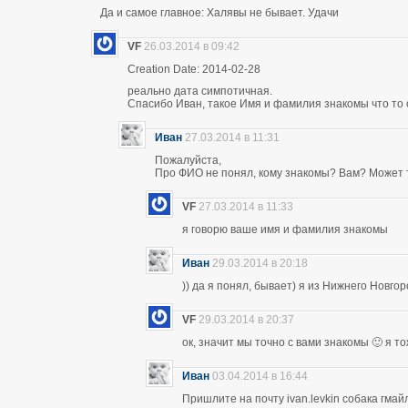
Да и самое главное: Халявы не бывает. Удачи
VF
26.03.2014 в 09:42
Creation Date: 2014-02-28
реально дата симпотичная.
Спасибо Иван, такое Имя и фамилия знакомы что то 
Иван
27.03.2014 в 11:31
Пожалуйста,
Про ФИО не понял, кому знакомы? Вам? Может т
VF
27.03.2014 в 11:33
я говорю ваше имя и фамилия знакомы
Иван
29.03.2014 в 20:18
)) да я понял, бывает) я из Нижнего Новго
VF
29.03.2014 в 20:37
ок, значит мы точно с вами знакомы 🙂 я т
Иван
03.04.2014 в 16:44
Пришлите на почту ivan.levkin собака гмайл