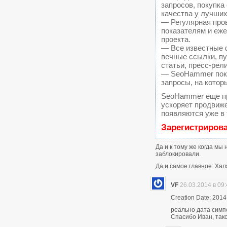
запросов, покупк
качества у лучших
— Регулярная пров
показателям и еж
проекта.
— Все известные 
вечные ссылки, пу
статьи, пресс-рел
— SeoHammer покаж
запросы, на котор
SeoHammer еще п
ускоряет продвиже
появляются уже в 
Зарегистриров
Да и к тому же когда мы
заблокировали.
Да и самое главное: Хал
VF
26.03.2014 в 09
Creation Date: 2014
реально дата симп
Спасибо Иван, тако