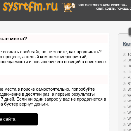
рвые места?
Ка
создать свой сайт, но не знаете, как продвигать?
1
о процесс, а целый комплекс мероприятий,
B
посещаемости и повышение его позиций в поисковых
H
Li
MS
R
ые места в поиске самостоятельно, попробуйте
S
родвижение в десятки раз, а первые результаты
w
7 дней. Если ни один запрос у вас не продвинется в
W
а бустер
вернут деньги.
W
W
е сайта
W
W
W