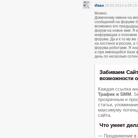
Иван
26.03.2014 в 09:15
Можно.
Доменному имени на мом
сообщений на форуме был
возможно его предыдущ
форум на новое имя. Я м
информации о похожем 
форума. Да и к то му же
на хостинге в россии, а
форума роботами. Я зна
и при имеющейся базе 
день по несколько соте
Забиваем Сай
возможности 
Каждая ссылка ан
Трафик и SMM.
Se
прозрачным и про
статьи, упоминани
максимуму потенц
сайта.
Что умеет дел
— Продвижение в 