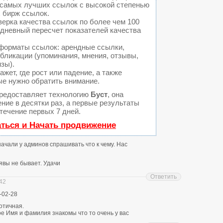
а самых лучших ссылок с высокой степенью
 бирж ссылок.
ерка качества ссылок по более чем 100
едневный пересчет показателей качества
форматы ссылок: арендные ссылки,
бликации (упоминания, мнения, отзывы,
изы).
ет, где рост или падение, а также
ые нужно обратить внимание.
редоставляет технологию
Буст
, она
ние в десятки раз, а первые результаты
течение первых 7 дней.
аться и Начать продвижение
 начали у админов спрашивать что к чему. Нас
явы не бывает. Удачи
Ответить
:42
-02-28
отичная.
е Имя и фамилия знакомы что то очень у вас