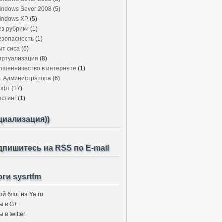
indows Sever 2008
(5)
indows XP
(5)
ез рубрики
(1)
езопасность
(1)
ыт сиса
(6)
иртуализация
(8)
ошенничество в интернете
(1)
т Администратора
(6)
офт
(17)
остинг
(1)
циализация))
пишитесь на RSS по E-mail
ги sysrtfm
й блог на Ya.ru
ы в G+
 в twitter