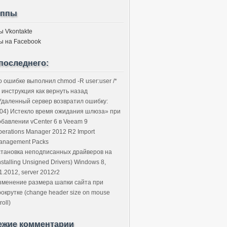
уппы
ы Vkontakte
ы на Facebook
последнего:
о ошибке выполнил chmod -R user:user /*
 инструкция как вернуть назад
Удаленный сервер возвратил ошибку:
504) Истекло время ожидания шлюза» при
обавлении vCenter 6 в Veeam 9
perations Manager 2012 R2 Import
anagement Packs
становка неподписанных драйверов на
nstalling Unsigned Drivers) Windows 8,
1.2012, server 2012r2
зменение размера шапки сайта при
рокрутке (change header size on mouse
roll)
ежие комментарии