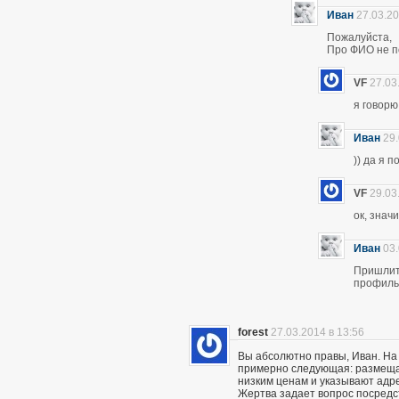
Иван
27.03.20
Пожалуйста,
Про ФИО не по
VF
27.03
я говор
Иван
29.
)) да я 
VF
29.03
ок, знач
Иван
03.
Пришлите
профиль 
forest
27.03.2014 в 13:56
Вы абсолютно правы, Иван. На
примерно следующая: размещаю
низким ценам и указывают адр
Жертва задает вопрос посредс