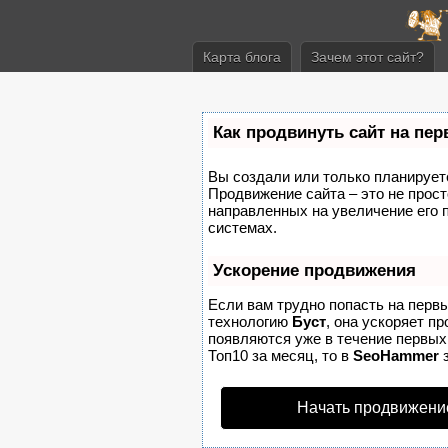
Карта блога
Зачем этот сайт?
Как продвинуть сайт на пе
Вы создали или только планируете 
Продвижение сайта – это не прост
направленных на увеличение его 
системах.
Ускорение продвижения
Если вам трудно попасть на перв
технологию
Буст
, она ускоряет п
появляются уже в течение первых 
Топ10 за месяц, то в
SeoHammer
з
Начать продвижени