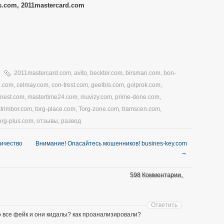
s.com, 2011mastercard.com
2011mastercard.com
,
avito
,
beckter.com
,
birsman.com
,
bon-
1.com
,
celmay.com
,
con-trest.com
,
geelbis.com
,
golprok.com
,
nnest.com
,
mastertime24.com
,
muvizy.com
,
prime-done.com
,
strimbor.com
,
torg-place.com
,
Torg-zone.com
,
tramscen.com
,
org-plus.com
,
отзывы
,
развод
личество
Внимание! Опасайтесь мошенников! busines-key.com
→
598 Комментарии。
Ответить
о все фейк и они кидалы? как проанализировали?