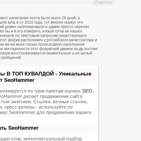
Ответить
ент написание поста было всего 28 дней, а
о куча и от 2010 года, тут многие скажут что
ий домен заблокировали и админ просто перенес
ог бы и в это поверить, в кэше гугла не нашел
зеркале по текстовым запросам существующего
 этот форум расположен у российского регистратора и
 так же на моих глазах происходило наполнения
ю как перенести этот форумский движок на др хостинг
форум восстанавливается моментально а не целый
н сообщений.
ты В ТОП КУВАЛДОЙ - Уникальные
от SeoHammer
ализируется по трем пакетам оценки:
SEO,
oHammer делает продвижение сайта
стым занятием. Ссылки, вечные ссылки,
я, пресс-релизы - используйте по
иал SeoHammer для продвижения вашего
ать SeoHammer
один клик, интеллектуальный подбор