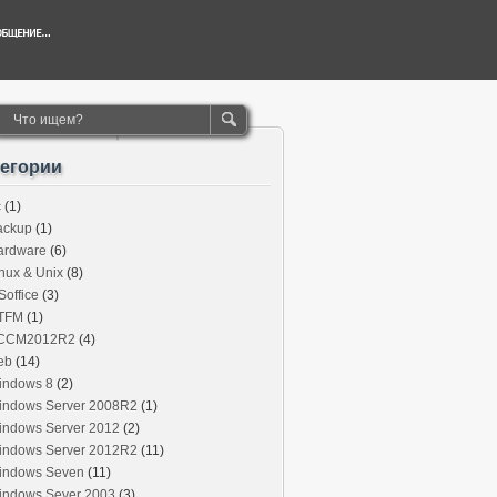
тегории
c
(1)
ackup
(1)
ardware
(6)
nux & Unix
(8)
office
(3)
TFM
(1)
CCM2012R2
(4)
eb
(14)
indows 8
(2)
indows Server 2008R2
(1)
indows Server 2012
(2)
indows Server 2012R2
(11)
indows Seven
(11)
indows Sever 2003
(3)