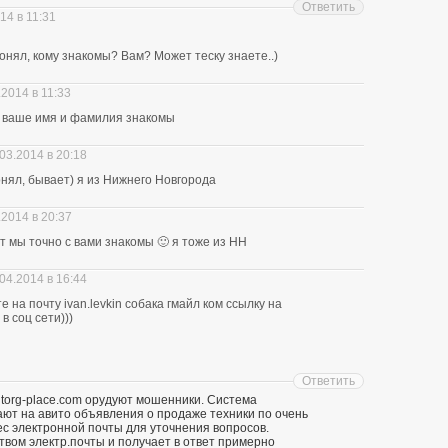
Ответить
14 в 11:31
нял, кому знакомы? Вам? Может теску знаете..)
.2014 в 11:33
ю ваше имя и фамилия знакомы
03.2014 в 20:18
понял, бывает) я из Нижнего Новгорода
.2014 в 20:37
ит мы точно с вами знакомы 🙂 я тоже из НН
04.2014 в 16:44
 на почту ivan.levkin собака гмайл ком ссылку на
в соц сети)))
Ответить
 torg-place.com орудуют мошенники. Система
т на авито объявления о продаже техники по очень
ес электронной почты для уточнения вопросов.
твом электр.почты и получает в ответ примерно