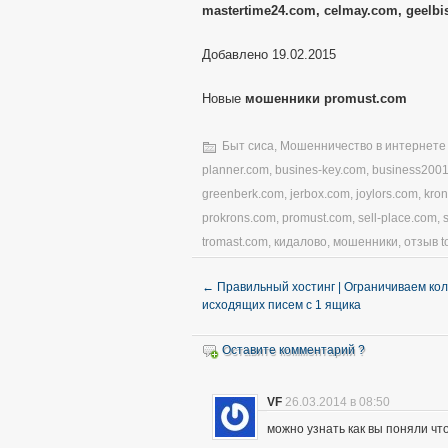
mastertime24.com, celmay.com, geelbi
Добавлено 19.02.2015
Новые
мошенники promust.com
Быт сиса
,
Мошенничество в интернете
planner.com
,
busines-key.com
,
business200
greenberk.com
,
jerbox.com
,
joylors.com
,
kro
prokrons.com
,
promust.com
,
sell-place.com
,
tromast.com
,
кидалово
,
мошенники
,
отзыв t
←
Правильный хостинг | Ограничиваем ко
исходящих писем с 1 ящика
Оставите комментарий ?
VF
26.03.2014 в 08:50
можно узнать как вы поняли чт