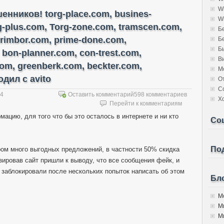
W
нников! torg-place.com, busines-
W
rg-plus.com, Torg-zone.com, tramscen.com,
Б
trimbor.com, prime-done.com,
Б
Б
 bon-planner.com, con-trest.com,
В
com, greenberk.com, beckter.com,
М
дил с avito
О
С
14
Оставить комментарий
598 комментариев
Х
Перейти к комментариям
мацию, для того что бы это осталось в интернете и ни кто
Со
Под
ором много выгодных предложений, в частности 50% скидка
изировав сайт пришли к выводу, что все сообщения фейк, и
 заблокировали после нескольких попыток написать об этом
Бло
Мо
М
Мы