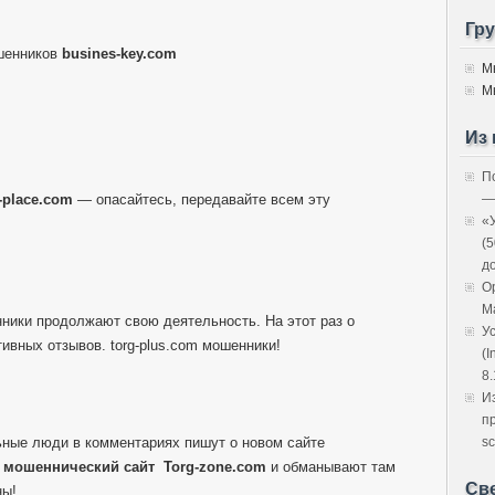
Гр
шенников
busines-key.com
М
М
Из 
П
l-place.com
— опасайтесь, передавайте всем эту
—
«
(
д
O
M
нники продолжают свою деятельность. На этот раз о
У
ивных отзывов. torg-plus.com мошенники!
(I
8.
И
п
ные люди в комментариях пишут о новом сайте
sc
й
мошеннический сайт
Torg-zone.com
и обманывают там
Св
ны!