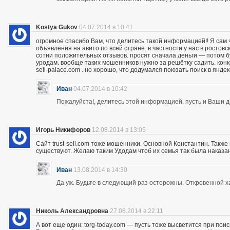
Kostya Gukov
04.07.2014 в 10:41
огромное спасибо Вам, что делитесь такой информацией!! Я сам
объявления на авито по всей стране. в частности у нас в ростов
сотни положительных отзывов. просят сначала деньги — потом бу
уродам. вообще таких мошенников нужно за решётку садить. кон
sell-palace.com . но хорошо, что додумался поюзать поиск в янде
Иван
04.07.2014 в 10:42
Пожалуйста!, делитесь этой информацией, пусть и Ваши др
Игорь Никифоров
12.08.2014 в 13:05
Сайт trust-sell.com тоже мошенники. Основной Константин. Также
существуют. Желаю таким Удодам чтоб их семья так была наказан
Иван
13.08.2014 в 14:30
Да уж. Будьте в следующий раз осторожны. Откровенной х
Николь Александровна
27.08.2014 в 22:11
А вот еще один: torg-today.com — пусть тоже высветится при поис