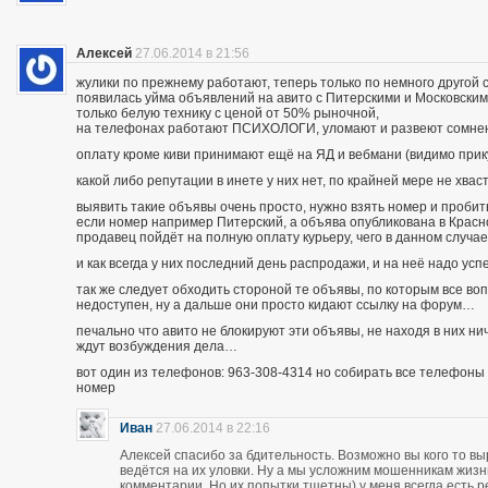
Алексей
27.06.2014 в 21:56
жулики по прежнему работают, теперь только по немного другой 
появилась уйма объявлений на авито с Питерскими и Московским
только белую технику с ценой от 50% рыночной,
на телефонах работают ПСИХОЛОГИ, уломают и развеют сомнения
оплату кроме киви принимают ещё на ЯД и вебмани (видимо при
какой либо репутации в инете у них нет, по крайней мере не хва
выявить такие объявы очень просто, нужно взять номер и пробить п
если номер например Питерский, а объява опубликована в Красно
продавец пойдёт на полную оплату курьеру, чего в данном случа
и как всегда у них последний день распродажи, и на неё надо усп
так же следует обходить стороной те объявы, по которым все во
недоступен, ну а дальше они просто кидают ссылку на форум…
печально что авито не блокируют эти объявы, не находя в них ни
ждут возбуждения дела…
вот один из телефонов: 963-308-4314 но собирать все телефоны н
номер
Иван
27.06.2014 в 22:16
Алексей спасибо за бдительность. Возможно вы кого то вы
ведётся на их уловки. Ну а мы усложним мошенникам жизнь
комментарии. Но их попытки тщетны) у меня всегда есть р