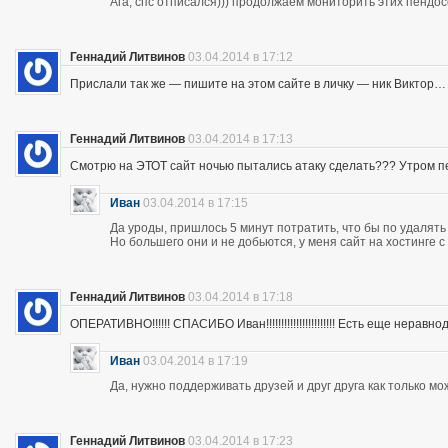
Ага, спс отписался))) продолжаем мониторить этих пендос
Геннадий Литвинов
03.04.2014 в 17:12
Прислали так же — пишите на этом сайте в личку — ник Виктор…
Геннадий Литвинов
03.04.2014 в 17:13
Смотрю на ЭТОТ сайт ночью пытались атаку сделать??? Утром п
Иван
03.04.2014 в 17:15
Да уроды, пришлось 5 минут потратить, что бы по удалять
Но большего они и не добьются, у меня сайт на хостинге 
Геннадий Литвинов
03.04.2014 в 17:18
ОПЕРАТИВНО!!!!!! СПАСИБО Иван!!!!!!!!!!!!!!!!!!!!!!! Есть еще неравнодушны
Иван
03.04.2014 в 17:19
Да, нужно поддерживать друзей и друг друга как только мо
Геннадий Литвинов
03.04.2014 в 17:23