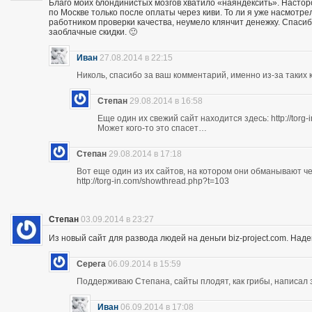
Благо моих блондинистых мозгов хватило «наяндексить». Насторо
по Москве только после оплаты через киви. То ли я уже насмотр
работником проверки качества, неумело клянчит денежку. Спасибо
заоблачные скидки. 🙂
Иван
27.08.2014 в 22:15
Николь, спасибо за ваш комментарий, именно из-за таких к
Степан
29.08.2014 в 16:58
Еще один их свежий сайт находится здесь: http://torg
Может кого-то это спасет…
Степан
29.08.2014 в 17:18
Вот еще один из их сайтов, на котором они обманывают ч
http://torg-in.com/showthread.php?t=103
Степан
03.09.2014 в 23:27
Из новый сайт для развода людей на деньги biz-project.com. Надеюс
Серега
06.09.2014 в 15:59
Поддерживаю Степана, сайты плодят, как грибы, написал 
Иван
06.09.2014 в 17:08