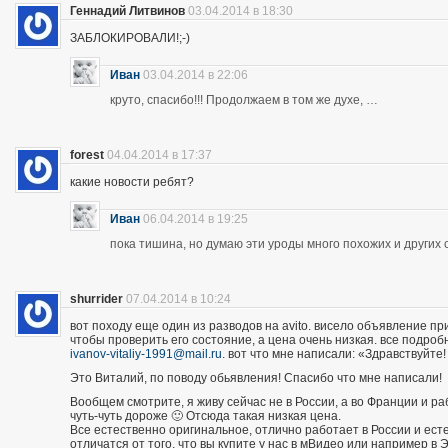
Геннадий Литвинов
03.04.2014 в 18:30
ЗАБЛОКИРОВАЛИ!;-)
Иван
03.04.2014 в 22:06
круто, спасибо!!! Продолжаем в том же духе, …
forest
04.04.2014 в 17:37
какие новости ребят?
Иван
06.04.2014 в 19:25
пока тишина, но думаю эти уроды много похожих и других 
shurrider
07.04.2014 в 10:24
вот походу еще один из разводов на avito. висело объявление п
чтобы проверить его состояние, а цена очень низкая. все подроб
ivanov-vitaliy-1991@mail.ru
. вот что мне написали: «Здравствуйте!
Это Виталий, по поводу обьявления! Спасибо что мне написали!
Вообщем смотрите, я живу сейчас не в России, а во Франции и р
чуть-чуть дороже 🙂 Отсюда такая низкая цена.
Все естественно оригинальное, отлично работает в России и есте
отличатся от того, что вы купите у нас в мВидео или например в 