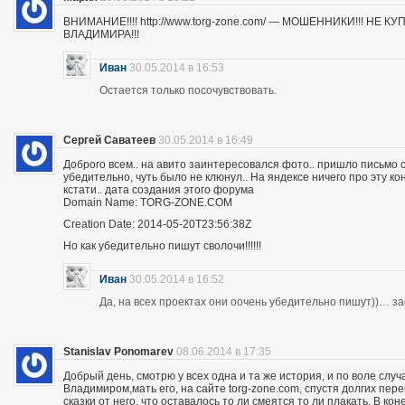
ВНИМАНИЕ!!!! http://www.torg-zone.com/ — МОШЕННИКИ!!! НЕ
ВЛАДИМИРА!!!
Иван
30.05.2014 в 16:53
Остается только посочувствовать.
Сергей Саватеев
30.05.2014 в 16:49
Доброго всем.. на авито заинтересовался фото.. пришло письмо с
убедительно, чуть было не клюнул.. На яндексе ничего про эту к
кстати.. дата создания этого форума
Domain Name: TORG-ZONE.COM
Creation Date: 2014-05-20T23:56:38Z
Но как убедительно пишут сволочи!!!!!!
Иван
30.05.2014 в 16:52
Да, на всех проектах они оочень убедительно пишут))… з
Stanislav Ponomarev
08.06.2014 в 17:35
Добрый день, смотрю у всех одна и та же история, и по воле слу
Владимиром,мать его, на сайте torg-zone.com, спустя долгих пере
сказки от него, что оставалось то ли смеятся то ли плакать. В ко