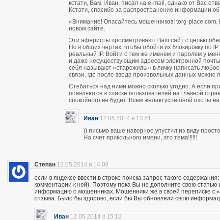
кстати, Вам, Иван, писал на e-mail, однако от Вас о
Кстати, спасибо за распространение информации об
«Внимание! Опасайтесь мошенников! torg-place.com, bu
новом сайте.
Эти аферисты просматривают Ваш сайт с целью обн
Но в общих чертах: чтобы обойти их блокировку по 
реальный IP. Войти с тем же именем и паролем у м
и даже несуществующим адресом электронной почты п
себя называют «старожилы» в личку написать любое
связи, где после ввода произвольных данных можно пи
Стебаться над ними можно сколько угодно. А если п
появляются в списке пользователей на главной стран
спокойного не будет. Всем желаю успешной охоты н
Иван
12.05.2014 в 13:51
)) письмо ваше наверное упустил из виду прос
На счет прикольного имени, это тема!!!!!!
Степан
12.05.2014 в 14:08
если в яндексе ввести в строке поиска запрос такого содержания:
комментарии к ней). Поэтому пока Вы не дополните свою статью
информацию о мошенниках. Мошенники же в своей переписке с «кл
отзыва. Было бы здорово, если бы Вы обновляли свою информац
Иван
12.05.2014 в 15:12