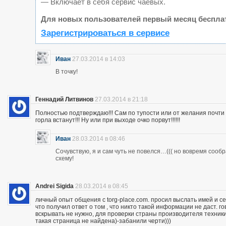
— Включает в себя сервис чаевых.
Для новых пользователей первый месяц беспла
Зарегистрироваться в сервисе
Иван
27.03.2014 в 14:03
В точку!
Геннадий Литвинов
27.03.2014 в 21:18
Полностью подтверждаю!!! Сам по тупости или от желания почт
горла встанут!!! Ну или при выходе очко порвут!!!!!!
Иван
28.03.2014 в 08:46
Сочувствую, я и сам чуть не повелся…((( но вовремя сооб
схему!
Andrei Sigida
28.03.2014 в 08:45
личный опыт общения с torg-place.com. просил выслать имей и с
что получил ответ о том , что никто такой информации не даст.
вскрывать не нужно, для проверки страны производителя техники,
такая страница не найдена)-забанили черти)))