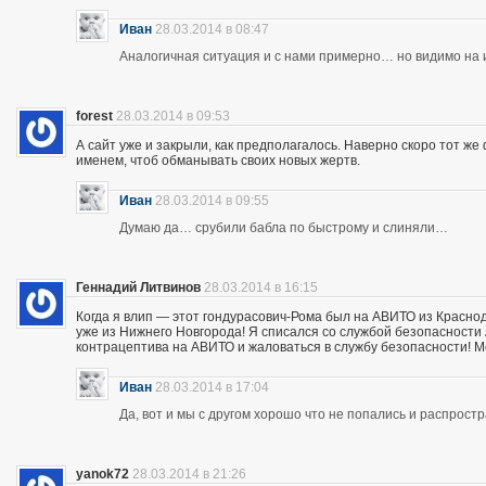
Иван
28.03.2014 в 08:47
Аналогичная ситуация и с нами примерно… но видимо на и
forest
28.03.2014 в 09:53
А сайт уже и закрыли, как предполагалось. Наверно скоро тот ж
именем, чтоб обманывать своих новых жертв.
Иван
28.03.2014 в 09:55
Думаю да… срубили бабла по быстрому и слиняли…
Геннадий Литвинов
28.03.2014 в 16:15
Когда я влип — этот гондурасович-Рома был на АВИТО из Краснод
уже из Нижнего Новгорода! Я списался со службой безопасности А
контрацептива на АВИТО и жаловаться в службу безопасности! Мож
Иван
28.03.2014 в 17:04
Да, вот и мы с другом хорошо что не попались и распрос
yanok72
28.03.2014 в 21:26