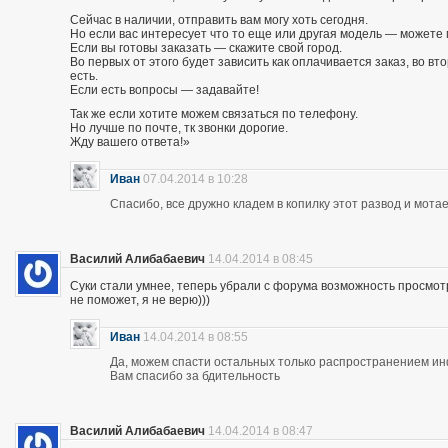
Сейчас в наличии, отправить вам могу хоть сегодня.
Но если вас интересует что то еще или другая модель — можете 
Если вы готовы заказать — скажите свой город.
Во первых от этого будет зависить как оплачивается заказ, во вто
есть.
Если есть вопросы — задавайте!
Так же если хотите можем связаться по телефону.
Но лучше по почте, тк звонки дорогие.
Жду вашего ответа!»
Иван
07.04.2014 в 10:28
Спасибо, все дружно кладем в копилку этот развод и мотае
Василий Алибабаевич
14.04.2014 в 08:45
Суки стали умнее, теперь убрали с форума возможность просмот
не поможет, я не верю)))
Иван
14.04.2014 в 08:55
Да, можем спасти остальных только распространением и
Вам спасибо за бдительность
Василий Алибабаевич
14.04.2014 в 08:47