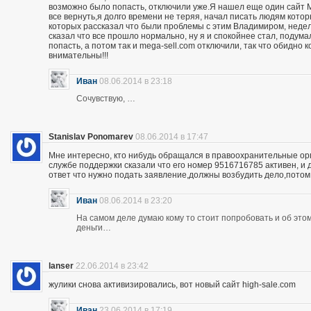
возможно было попасть, отключили уже.Я нашел еще один сайт M
все вернуть,я долго времени не теряя, начал писать людям кото
которых рассказал что были проблемы с этим Владимиром, неделю
сказал что все прошло нормально, ну я и спокойнее стал, подума
попасть, а потом так и mega-sell.com отключили, так что обидно 
внимательны!!!
Иван
08.06.2014 в 23:18
Сочувствую, …
Stanislav Ponomarev
08.06.2014 в 17:47
Мне интересно, кто нибудь обращался в правоохранительные орга
службе поддержки сказали что его номер 9516716785 активен, и 
ответ что нужно подать заявление,должны возбудить дело,потом
Иван
08.06.2014 в 23:20
На самом деле думаю кому то стоит попробовать и об этом 
деньги…
lanser
22.06.2014 в 23:42
жулики снова активизировались, вот новый сайт high-sale.com
Иван
23.06.2014 в 17:19