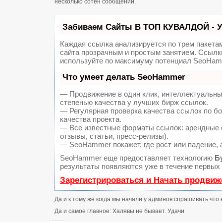
несколько сотен сообщений.
Забиваем Сайты В ТОП КУВАЛДОЙ - 
Каждая ссылка анализируется по трем пакета
сайта прозрачным и простым занятием. Ссылки
используйте по максимуму потенциал SeoHam
Что умеет делать SeoHammer
— Продвижение в один клик, интеллектуальны
степенью качества у лучших бирж ссылок.
— Регулярная проверка качества ссылок по б
качества проекта.
— Все известные форматы ссылок: арендные с
отзывы, статьи, пресс-релизы).
— SeoHammer покажет, где рост или падение, 
SeoHammer еще предоставляет технологию
Б
результаты появляются уже в течение первых 
Зарегистрироваться и Начать продвиж
Да и к тому же когда мы начали у админов спрашивать что 
Да и самое главное: Халявы не бывает. Удачи