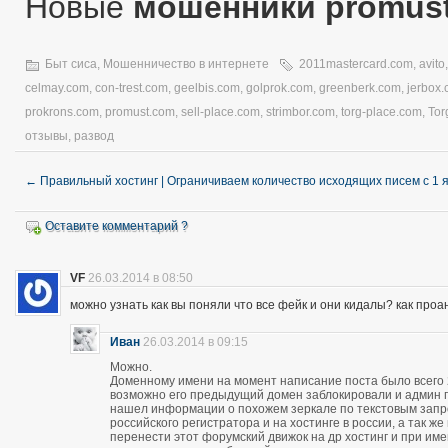
Новые
мошенники promus
Быт сиса
,
Мошенничество в интернете
2011mastercard.com
,
avito
celmay.com
,
con-trest.com
,
geelbis.com
,
golprok.com
,
greenberk.com
,
jerbox
prokrons.com
,
promust.com
,
sell-place.com
,
strimbor.com
,
torg-place.com
,
Tor
отзывы
,
развод
←
Правильный хостинг | Ограничиваем количество исходящих писем с 1 
Оставите комментарий ?
VF
26.03.2014 в 08:50
можно узнать как вы поняли что все фейк и они кидалы? как про
Иван
26.03.2014 в 09:15
Можно.
Доменному имени на момент написание поста было всего 28
возможно его предыдущий домен заблокировали и админ про
нашел информации о похожем зеркале по текстовым запро
российского регистратора и на хостинге в россии, а так 
перенести этот форумский движок на др хостинг и при и