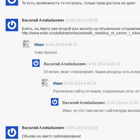
То есть, возможность то осталась, только прав доступа не дают
Василий Алибабаевич
14.04.2014 в 08:58
Блять, на Авито уже второй раз жалобу на объявление отправля
http://www.avito.ru/ufa/fototehnika/zerkalki_obektivy_ot_canon_i_
Иван
14.04.2014 в 09:11
тоже бросил
Василий Алибабаевич
14.04.2014 в 09:13
Отлично, можт отреагируют. Какие ресурсы есть в ине
Иван
14.04.2014 в 09:14
Различные сайты отзывов, социальные сети, ес
Василий Алибабаевич
15.04.2014 в 13:36
Иван, ну что там насчет сайтов куда жалов
Василий Алибабаевич
14.04.2014 в 10:49
Объява на авито заблокирована!