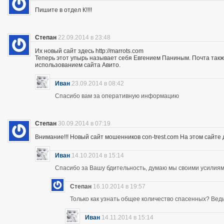
Пишите в отдел К!!!!
Степан
22.09.2014 в 23:48
Их новый сайт здесь http://marrots.com
Теперь этот упырь называет себя Евгением Паниным. Почта так
использованием сайта Авито.
Иван
23.09.2014 в 08:42
Спасибо вам за оперативную информацию
Степан
30.09.2014 в 07:19
Внимание!!! Новый сайт мошенников con-trest.com На этом сайте д
Иван
14.10.2014 в 15:14
Спасибо за Вашу бдительность, думаю мы своими усилиям
Степан
16.10.2014 в 19:57
Только как узнать общее количество спасенных? Ведь 
Иван
14.11.2014 в 15:14