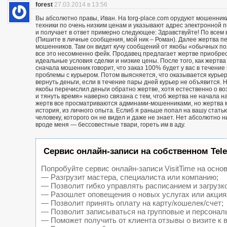
forest
27.03.2014 в 13:56
Вы абсолютно правы, Иван. На torg-place.com орудуют мошенни
техники по очень низким ценам и указывают адрес электронной 
и получает в ответ примерно следующее: Здравствуйте! По всем в
(Пишите в личные сообщения, мой ник – Роман). Далее жертва п
мошенников. Там он видит кучу сообщений от якобы «обычных пол
все это несомненно фейк. Продавец предлагает жертве приобрест
идеальные условия сделки и низкие цены. После того, как жерт
сначала мошенник говорит, что заказ 100% будет у вас в течение 
проблемы с курьером. Потом выясняется, что оказывается курьер
вернуть деньги, если в течение пары дней курьер не объявится. Н
якобы перечислил деньги обратно жертве, хотя естественно о воз
и тянуть время» наверно связана с тем, чтоб жертва не начала н
жертв все просматриваются админами-мошенниками, но жертва м
история, из личного опыта. Еслиб я раньше попал на вашу статью
человеку, которого он не видел и даже не знает. Нет абсолютно 
вроде меня — бессовестные твари, гореть им в аду.
Сервис онлайн-записи на собственном Tel
Попробуйте сервис онлайн-записи VisitTime на основ
— Разгрузит мастера, специалиста или компанию;
— Позволит гибко управлять расписанием и загрузк
— Разошлет оповещения о новых услугах или акция
— Позволит принять оплату на карту/кошелек/счет;
— Позволит записываться на групповые и персонал
— Поможет получить от клиента отзывы о визите к 