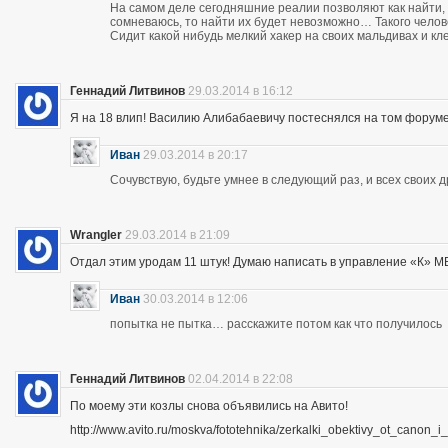
На самом деле сегодняшние реалии позволяют как найти, 
сомневаюсь, то найти их будет невозможно… Такого чело
Сидит какой нибудь мелкий хакер на своих мальдивах и кл
Геннадий Литвинов
29.03.2014 в 16:12
Я на 18 влип! Василию Алибабаевичу постеснялся на том форуме призна
Иван
29.03.2014 в 20:17
Сочувствую, будьте умнее в следующий раз, и всех своих 
Wrangler
29.03.2014 в 21:09
Отдал этим уродам 11 штук! Думаю написать в управление «К» МВД
Иван
30.03.2014 в 12:06
попытка не пытка… расскажите потом как что получилось
Геннадий Литвинов
02.04.2014 в 22:08
По моему эти козлы снова объявились на Авито!
http://www.avito.ru/moskva/fototehnika/zerkalki_obektivy_ot_canon