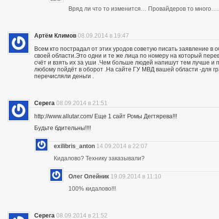
Вряд ли что то изменится… Провайдеров то много….
Артём Климов
08.09.2014 в 19:47
Всем кто пострадал от этих уродов советую писать заявление в 
своей области.Это одни и те же лица по номеру на который пер
счёт и взять их за уши .Чем больше людей напишут тем лучше и 
любому пойдёт в оборот .На сайте ГУ МВД вашей области -для г
перечисляли деньги .
Серега
08.09.2014 в 21:51
http://www.allutar.com/ Еще 1 сайт Ромы Дегтярева!!!
Будьте бдительны!!!!
exilibris_anton
14.09.2014 в 22:07
Кидалово? Технику заказывали?
Олег Олейник
19.09.2014 в 11:10
100% кидалово!!!
Серега
08.09.2014 в 21:52