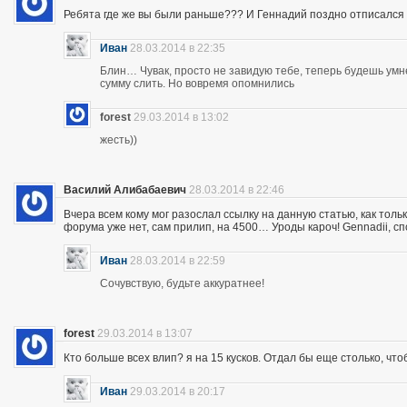
Ребята где же вы были раньше??? И Геннадий поздно отписался 
Иван
28.03.2014 в 22:35
Блин… Чувак, просто не завидую тебе, теперь будешь ум
сумму слить. Но вовремя опомнились
forest
29.03.2014 в 13:02
жесть))
Василий Алибабаевич
28.03.2014 в 22:46
Вчера всем кому мог разослал ссылку на данную статью, как толь
форума уже нет, сам прилип, на 4500… Уроды кароч! Gennadii, сп
Иван
28.03.2014 в 22:59
Сочувствую, будьте аккуратнее!
forest
29.03.2014 в 13:07
Кто больше всех влип? я на 15 кусков. Отдал бы еще столько, что
Иван
29.03.2014 в 20:17