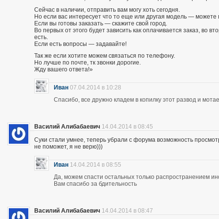
Сейчас в наличии, отправить вам могу хоть сегодня.
Но если вас интересует что то еще или другая модель — можете 
Если вы готовы заказать — скажите свой город.
Во первых от этого будет зависить как оплачивается заказ, во вто
есть.
Если есть вопросы — задавайте!
Так же если хотите можем связаться по телефону.
Но лучше по почте, тк звонки дорогие.
Жду вашего ответа!»
Иван
07.04.2014 в 10:28
Спасибо, все дружно кладем в копилку этот развод и мотае
Василий Алибабаевич
14.04.2014 в 08:45
Суки стали умнее, теперь убрали с форума возможность просмот
не поможет, я не верю)))
Иван
14.04.2014 в 08:55
Да, можем спасти остальных только распространением и
Вам спасибо за бдительность
Василий Алибабаевич
14.04.2014 в 08:47