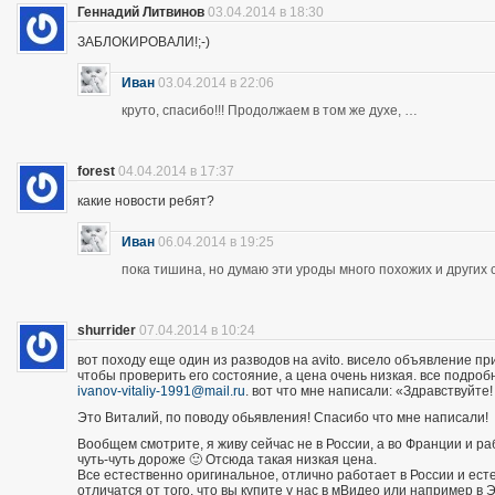
Геннадий Литвинов
03.04.2014 в 18:30
ЗАБЛОКИРОВАЛИ!;-)
Иван
03.04.2014 в 22:06
круто, спасибо!!! Продолжаем в том же духе, …
forest
04.04.2014 в 17:37
какие новости ребят?
Иван
06.04.2014 в 19:25
пока тишина, но думаю эти уроды много похожих и других 
shurrider
07.04.2014 в 10:24
вот походу еще один из разводов на avito. висело объявление п
чтобы проверить его состояние, а цена очень низкая. все подроб
ivanov-vitaliy-1991@mail.ru
. вот что мне написали: «Здравствуйте!
Это Виталий, по поводу обьявления! Спасибо что мне написали!
Вообщем смотрите, я живу сейчас не в России, а во Франции и р
чуть-чуть дороже 🙂 Отсюда такая низкая цена.
Все естественно оригинальное, отлично работает в России и есте
отличатся от того, что вы купите у нас в мВидео или например в 