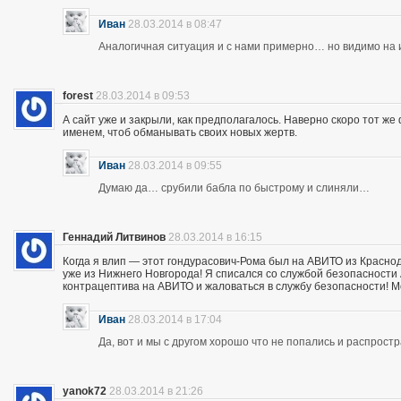
Иван
28.03.2014 в 08:47
Аналогичная ситуация и с нами примерно… но видимо на и
forest
28.03.2014 в 09:53
А сайт уже и закрыли, как предполагалось. Наверно скоро тот ж
именем, чтоб обманывать своих новых жертв.
Иван
28.03.2014 в 09:55
Думаю да… срубили бабла по быстрому и слиняли…
Геннадий Литвинов
28.03.2014 в 16:15
Когда я влип — этот гондурасович-Рома был на АВИТО из Краснод
уже из Нижнего Новгорода! Я списался со службой безопасности А
контрацептива на АВИТО и жаловаться в службу безопасности! Мож
Иван
28.03.2014 в 17:04
Да, вот и мы с другом хорошо что не попались и распрос
yanok72
28.03.2014 в 21:26