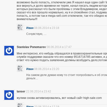
возможно было попасть, отключили уже.Я нашел еще один сайт M
все вернуть,я долго времени не теряя, начал писать людям кото
которых рассказал что были проблемы с этим Владимиром, неделю
сказал что все прошло нормально, ну я и спокойнее стал, подума
попасть, а потом так и mega-sell.com отключили, так что обидно 
внимательны!!!
Иван
08.06.2014 в 23:18
Сочувствую, …
Stanislav Ponomarev
08.06.2014 в 17:47
Мне интересно, кто нибудь обращался в правоохранительные орга
службе поддержки сказали что его номер 9516716785 активен, и 
ответ что нужно подать заявление,должны возбудить дело,потом
Иван
08.06.2014 в 23:20
На самом деле думаю кому то стоит попробовать и об этом 
деньги…
lanser
22.06.2014 в 23:42
жулики снова активизировались, вот новый сайт high-sale.com
Иван
23.06.2014 в 17:19