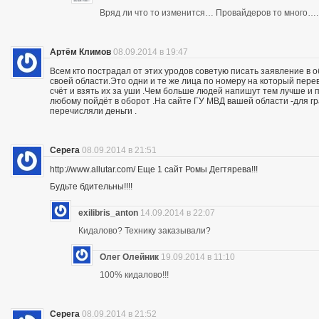
Вряд ли что то изменится… Провайдеров то много….
Артём Климов
08.09.2014 в 19:47
Всем кто пострадал от этих уродов советую писать заявление в 
своей области.Это одни и те же лица по номеру на который пер
счёт и взять их за уши .Чем больше людей напишут тем лучше и 
любому пойдёт в оборот .На сайте ГУ МВД вашей области -для г
перечисляли деньги .
Серега
08.09.2014 в 21:51
http://www.allutar.com/ Еще 1 сайт Ромы Дегтярева!!!
Будьте бдительны!!!!
exilibris_anton
14.09.2014 в 22:07
Кидалово? Технику заказывали?
Олег Олейник
19.09.2014 в 11:10
100% кидалово!!!
Серега
08.09.2014 в 21:52