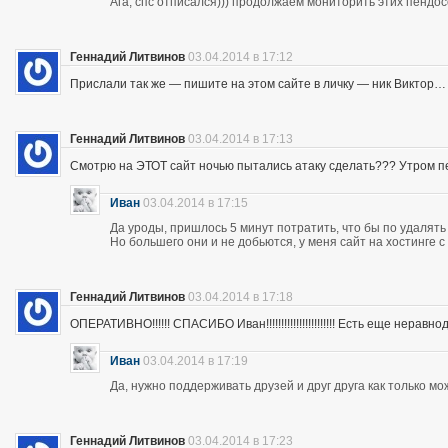
Ага, спс отписался))) продолжаем мониторить этих пендос
Геннадий Литвинов
03.04.2014 в 17:12
Прислали так же — пишите на этом сайте в личку — ник Виктор…
Геннадий Литвинов
03.04.2014 в 17:13
Смотрю на ЭТОТ сайт ночью пытались атаку сделать??? Утром п
Иван
03.04.2014 в 17:15
Да уроды, пришлось 5 минут потратить, что бы по удалять
Но большего они и не добьются, у меня сайт на хостинге 
Геннадий Литвинов
03.04.2014 в 17:18
ОПЕРАТИВНО!!!!!! СПАСИБО Иван!!!!!!!!!!!!!!!!!!!!!!! Есть еще неравнодушны
Иван
03.04.2014 в 17:19
Да, нужно поддерживать друзей и друг друга как только мо
Геннадий Литвинов
03.04.2014 в 17:23