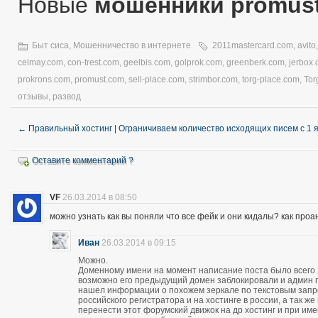
Новые
мошенники promus
Быт сиса
,
Мошенничество в интернете
2011mastercard.com
,
avito
celmay.com
,
con-trest.com
,
geelbis.com
,
golprok.com
,
greenberk.com
,
jerbox
prokrons.com
,
promust.com
,
sell-place.com
,
strimbor.com
,
torg-place.com
,
Tor
отзывы
,
развод
←
Правильный хостинг | Ограничиваем количество исходящих писем с 1 
Оставите комментарий ?
VF
26.03.2014 в 08:50
можно узнать как вы поняли что все фейк и они кидалы? как про
Иван
26.03.2014 в 09:15
Можно.
Доменному имени на момент написание поста было всего 28
возможно его предыдущий домен заблокировали и админ про
нашел информации о похожем зеркале по текстовым запро
российского регистратора и на хостинге в россии, а так 
перенести этот форумский движок на др хостинг и при и