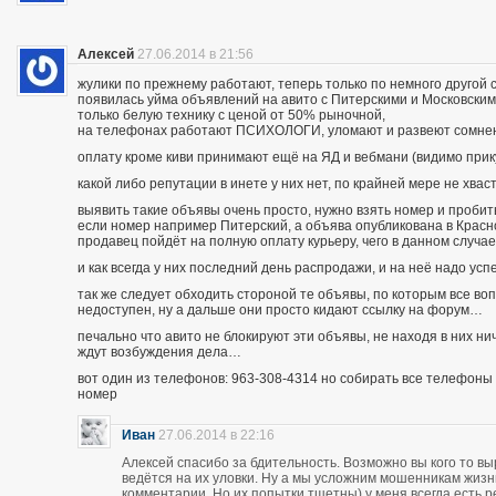
Алексей
27.06.2014 в 21:56
жулики по прежнему работают, теперь только по немного другой 
появилась уйма объявлений на авито с Питерскими и Московским
только белую технику с ценой от 50% рыночной,
на телефонах работают ПСИХОЛОГИ, уломают и развеют сомнения
оплату кроме киви принимают ещё на ЯД и вебмани (видимо при
какой либо репутации в инете у них нет, по крайней мере не хва
выявить такие объявы очень просто, нужно взять номер и пробить п
если номер например Питерский, а объява опубликована в Красно
продавец пойдёт на полную оплату курьеру, чего в данном случа
и как всегда у них последний день распродажи, и на неё надо усп
так же следует обходить стороной те объявы, по которым все во
недоступен, ну а дальше они просто кидают ссылку на форум…
печально что авито не блокируют эти объявы, не находя в них ни
ждут возбуждения дела…
вот один из телефонов: 963-308-4314 но собирать все телефоны н
номер
Иван
27.06.2014 в 22:16
Алексей спасибо за бдительность. Возможно вы кого то вы
ведётся на их уловки. Ну а мы усложним мошенникам жизнь
комментарии. Но их попытки тщетны) у меня всегда есть р