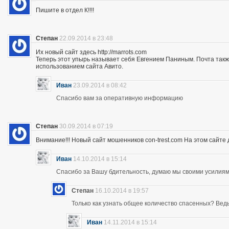
Пишите в отдел К!!!!
Степан
22.09.2014 в 23:48
Их новый сайт здесь http://marrots.com
Теперь этот упырь называет себя Евгением Паниным. Почта так
использованием сайта Авито.
Иван
23.09.2014 в 08:42
Спасибо вам за оперативную информацию
Степан
30.09.2014 в 07:19
Внимание!!! Новый сайт мошенников con-trest.com На этом сайте д
Иван
14.10.2014 в 15:14
Спасибо за Вашу бдительность, думаю мы своими усилиям
Степан
16.10.2014 в 19:57
Только как узнать общее количество спасенных? Ведь 
Иван
14.11.2014 в 15:14