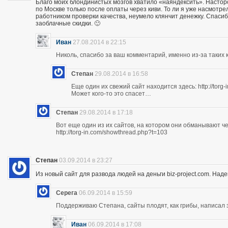
Благо моих блондинистых мозгов хватило «наяндексить». Насторо
по Москве только после оплаты через киви. То ли я уже насмотр
работником проверки качества, неумело клянчит денежку. Спасибо
заоблачные скидки. 🙂
Иван
27.08.2014 в 22:15
Николь, спасибо за ваш комментарий, именно из-за таких к
Степан
29.08.2014 в 16:58
Еще один их свежий сайт находится здесь: http://torg
Может кого-то это спасет…
Степан
29.08.2014 в 17:18
Вот еще один из их сайтов, на котором они обманывают ч
http://torg-in.com/showthread.php?t=103
Степан
03.09.2014 в 23:27
Из новый сайт для развода людей на деньги biz-project.com. Надеюс
Серега
06.09.2014 в 15:59
Поддерживаю Степана, сайты плодят, как грибы, написал 
Иван
06.09.2014 в 17:08