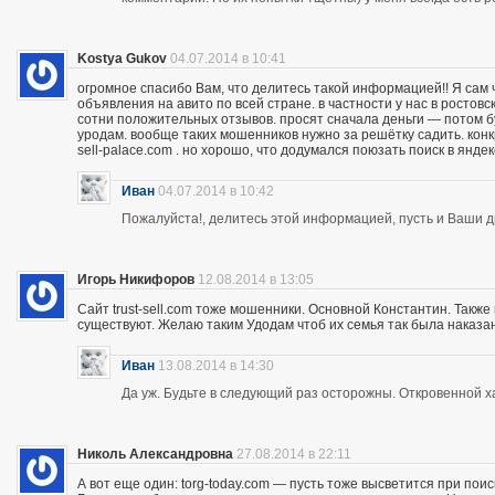
Kostya Gukov
04.07.2014 в 10:41
огромное спасибо Вам, что делитесь такой информацией!! Я сам
объявления на авито по всей стране. в частности у нас в ростов
сотни положительных отзывов. просят сначала деньги — потом бу
уродам. вообще таких мошенников нужно за решётку садить. кон
sell-palace.com . но хорошо, что додумался поюзать поиск в янде
Иван
04.07.2014 в 10:42
Пожалуйста!, делитесь этой информацией, пусть и Ваши др
Игорь Никифоров
12.08.2014 в 13:05
Сайт trust-sell.com тоже мошенники. Основной Константин. Также
существуют. Желаю таким Удодам чтоб их семья так была наказан
Иван
13.08.2014 в 14:30
Да уж. Будьте в следующий раз осторожны. Откровенной х
Николь Александровна
27.08.2014 в 22:11
А вот еще один: torg-today.com — пусть тоже высветится при поис