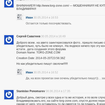
ВНИМАНИЕ!!!! http://www.torg-zone.com/ — МОШЕННИКИ!!! НЕ
ВЛАДИМИРА!!!
Иван
30.05.2014 в 16:53
Остается только посочувствовать.
Сергей Саватеев
30.05.2014 в 16:49
Доброго всем.. на авито заинтересовался фото.. пришло письмо с
убедительно, чуть было не клюнул.. На яндексе ничего про эту к
кстати.. дата создания этого форума
Domain Name: TORG-ZONE.COM
Creation Date: 2014-05-20T23:56:38Z
Но как убедительно пишут сволочи!!!!!!
Иван
30.05.2014 в 16:52
Да, на всех проектах они оочень убедительно пишут))… з
Stanislav Ponomarev
08.06.2014 в 17:35
Добрый день, смотрю у всех одна и та же история, и по воле слу
Владимиром,мать его, на сайте torg-zone.com, спустя долгих пере
сказки от него, что оставалось то ли смеятся то ли плакать. В ко