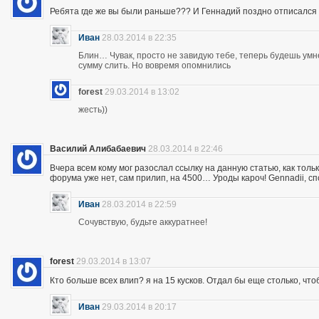
Ребята где же вы были раньше??? И Геннадий поздно отписался 
Иван
28.03.2014 в 22:35
Блин… Чувак, просто не завидую тебе, теперь будешь ум
сумму слить. Но вовремя опомнились
forest
29.03.2014 в 13:02
жесть))
Василий Алибабаевич
28.03.2014 в 22:46
Вчера всем кому мог разослал ссылку на данную статью, как толь
форума уже нет, сам прилип, на 4500… Уроды кароч! Gennadii, сп
Иван
28.03.2014 в 22:59
Сочувствую, будьте аккуратнее!
forest
29.03.2014 в 13:07
Кто больше всех влип? я на 15 кусков. Отдал бы еще столько, что
Иван
29.03.2014 в 20:17