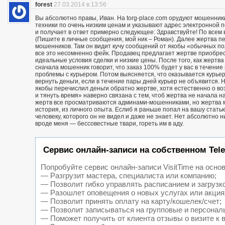
forest
27.03.2014 в 13:56
Вы абсолютно правы, Иван. На torg-place.com орудуют мошенни
техники по очень низким ценам и указывают адрес электронной 
и получает в ответ примерно следующее: Здравствуйте! По всем в
(Пишите в личные сообщения, мой ник – Роман). Далее жертва п
мошенников. Там он видит кучу сообщений от якобы «обычных пол
все это несомненно фейк. Продавец предлагает жертве приобрест
идеальные условия сделки и низкие цены. После того, как жерт
сначала мошенник говорит, что заказ 100% будет у вас в течение 
проблемы с курьером. Потом выясняется, что оказывается курьер
вернуть деньги, если в течение пары дней курьер не объявится. Н
якобы перечислил деньги обратно жертве, хотя естественно о воз
и тянуть время» наверно связана с тем, чтоб жертва не начала н
жертв все просматриваются админами-мошенниками, но жертва м
история, из личного опыта. Еслиб я раньше попал на вашу статью
человеку, которого он не видел и даже не знает. Нет абсолютно 
вроде меня — бессовестные твари, гореть им в аду.
Сервис онлайн-записи на собственном Tel
Попробуйте сервис онлайн-записи VisitTime на основ
— Разгрузит мастера, специалиста или компанию;
— Позволит гибко управлять расписанием и загрузк
— Разошлет оповещения о новых услугах или акция
— Позволит принять оплату на карту/кошелек/счет;
— Позволит записываться на групповые и персонал
— Поможет получить от клиента отзывы о визите к 