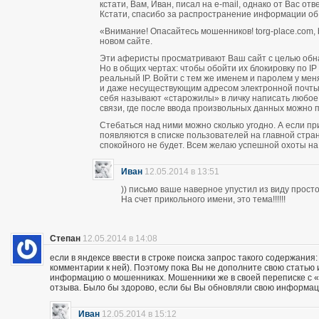
кстати, Вам, Иван, писал на e-mail, однако от Вас о
Кстати, спасибо за распространение информации об
«Внимание! Опасайтесь мошенников! torg-place.com, bu
новом сайте.
Эти аферисты просматривают Ваш сайт с целью обн
Но в общих чертах: чтобы обойти их блокировку по 
реальный IP. Войти с тем же именем и паролем у м
и даже несуществующим адресом электронной почты п
себя называют «старожилы» в личку написать любое
связи, где после ввода произвольных данных можно пи
Стебаться над ними можно сколько угодно. А если п
появляются в списке пользователей на главной стран
спокойного не будет. Всем желаю успешной охоты н
Иван
12.05.2014 в 13:51
)) письмо ваше наверное упустил из виду прос
На счет прикольного имени, это тема!!!!!!
Степан
12.05.2014 в 14:08
если в яндексе ввести в строке поиска запрос такого содержания:
комментарии к ней). Поэтому пока Вы не дополните свою статью
информацию о мошенниках. Мошенники же в своей переписке с «кл
отзыва. Было бы здорово, если бы Вы обновляли свою информац
Иван
12.05.2014 в 15:12