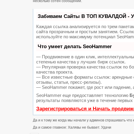
несколько сотен сообщений.
Забиваем Сайты В ТОП КУВАЛДОЙ - 
Каждая ссылка анализируется по трем пакета
сайта прозрачным и простым занятием. Ссылки
используйте по максимуму потенциал SeoHam
Что умеет делать SeoHammer
— Продвижение в один клик, интеллектуальны
степенью качества у лучших бирж ссылок.
— Регулярная проверка качества ссылок по б
качества проекта.
— Все известные форматы ссылок: арендные с
отзывы, статьи, пресс-релизы).
— SeoHammer покажет, где рост или падение, 
SeoHammer еще предоставляет технологию
Б
результаты появляются уже в течение первых 
Зарегистрироваться и Начать продвиж
Да и к тому же когда мы начали у админов спрашивать что 
Да и самое главное: Халявы не бывает. Удачи