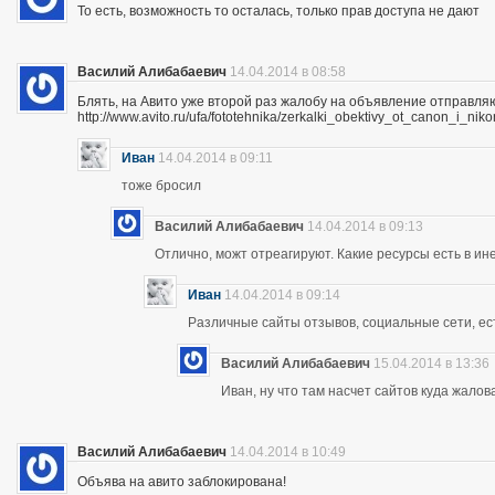
То есть, возможность то осталась, только прав доступа не дают
Василий Алибабаевич
14.04.2014 в 08:58
Блять, на Авито уже второй раз жалобу на объявление отправля
http://www.avito.ru/ufa/fototehnika/zerkalki_obektivy_ot_canon_i_
Иван
14.04.2014 в 09:11
тоже бросил
Василий Алибабаевич
14.04.2014 в 09:13
Отлично, можт отреагируют. Какие ресурсы есть в ине
Иван
14.04.2014 в 09:14
Различные сайты отзывов, социальные сети, ес
Василий Алибабаевич
15.04.2014 в 13:36
Иван, ну что там насчет сайтов куда жалов
Василий Алибабаевич
14.04.2014 в 10:49
Объява на авито заблокирована!