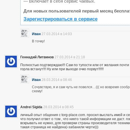
— Включает в себя сервис чаевых.
Для новых пользователей первый месяц беспла
Зарегистрироваться в сервисе
Иван
27.03.2014 в 14:03
В точку!
Геннадий Литвинов
27.03.2014 в 21:18
Полностью подтверждаю!!! Сам по тупости или от желания почт
горла встанут!!! Ну или при выходе очко порвут!!!!!!
Иван
28.03.2014 в 08:46
Сочувствую, я и сам чуть не повелся…((( но вовремя сооб
схему!
Andrei Sigida
28.03.2014 в 08:45
личный опыт общения с torg-place.com. просил выслать имей и с
что получил ответ о том , что никто такой информации не даст.
вскрывать не нужно, для проверки страны производителя техники,
такая страница не найдена)-забанили черти)))