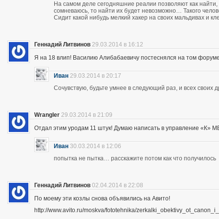
На самом деле сегодняшние реалии позволяют как найти, 
сомневаюсь, то найти их будет невозможно… Такого чело
Сидит какой нибудь мелкий хакер на своих мальдивах и кл
Геннадий Литвинов
29.03.2014 в 16:12
Я на 18 влип! Василию Алибабаевичу постеснялся на том форуме призна
Иван
29.03.2014 в 20:17
Сочувствую, будьте умнее в следующий раз, и всех своих 
Wrangler
29.03.2014 в 21:09
Отдал этим уродам 11 штук! Думаю написать в управление «К» МВД
Иван
30.03.2014 в 12:06
попытка не пытка… расскажите потом как что получилось
Геннадий Литвинов
02.04.2014 в 22:08
По моему эти козлы снова объявились на Авито!
http://www.avito.ru/moskva/fototehnika/zerkalki_obektivy_ot_canon