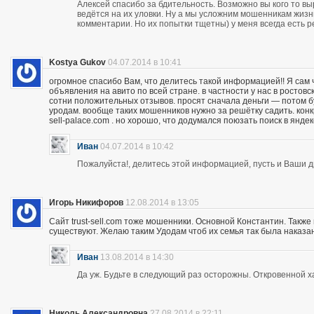
Алексей спасибо за бдительность. Возможно вы кого то вы
ведётся на их уловки. Ну а мы усложним мошенникам жизнь
комментарии. Но их попытки тщетны) у меня всегда есть р
Kostya Gukov
04.07.2014 в 10:41
огромное спасибо Вам, что делитесь такой информацией!! Я сам
объявления на авито по всей стране. в частности у нас в ростов
сотни положительных отзывов. просят сначала деньги — потом бу
уродам. вообще таких мошенников нужно за решётку садить. кон
sell-palace.com . но хорошо, что додумался поюзать поиск в янде
Иван
04.07.2014 в 10:42
Пожалуйста!, делитесь этой информацией, пусть и Ваши др
Игорь Никифоров
12.08.2014 в 13:05
Сайт trust-sell.com тоже мошенники. Основной Константин. Также
существуют. Желаю таким Удодам чтоб их семья так была наказан
Иван
13.08.2014 в 14:30
Да уж. Будьте в следующий раз осторожны. Откровенной х
Николь Александровна
27.08.2014 в 22:11