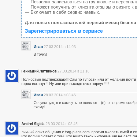
— Позволит записываться на групповые и персонал
— Поможет получить от клиента отзывы о визите к 
— Включает в себя сервис чаевых.
Для новых пользователей первый месяц беспла
Зарегистрироваться в сервисе
Иван
27.03.2014 в 14:03
В точку!
Геннадий Литвинов
27.03.2014 в 21:18
Полностью подтверждаю!!! Сам по тупости или от желания почт
горла встанут!!! Ну или при выходе очко порвут!!!!!!
Иван
28.03.2014 в 08:46
Сочувствую, я и сам чуть не повелся…((( но вовремя сооб
схему!
Andrei Sigida
28.03.2014 в 08:45
личный опыт общения с torg-place.com. просил выслать имей и с
что получил ответ о том , что никто такой информации не даст.