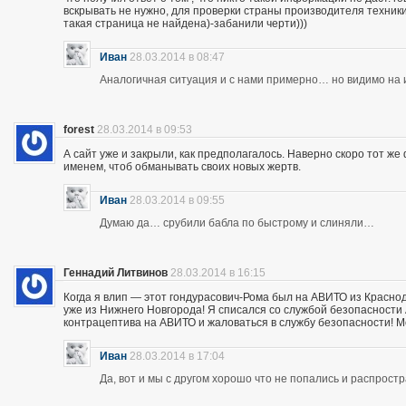
вскрывать не нужно, для проверки страны производителя техники,
такая страница не найдена)-забанили черти)))
Иван
28.03.2014 в 08:47
Аналогичная ситуация и с нами примерно… но видимо на и
forest
28.03.2014 в 09:53
А сайт уже и закрыли, как предполагалось. Наверно скоро тот ж
именем, чтоб обманывать своих новых жертв.
Иван
28.03.2014 в 09:55
Думаю да… срубили бабла по быстрому и слиняли…
Геннадий Литвинов
28.03.2014 в 16:15
Когда я влип — этот гондурасович-Рома был на АВИТО из Краснод
уже из Нижнего Новгорода! Я списался со службой безопасности А
контрацептива на АВИТО и жаловаться в службу безопасности! Мож
Иван
28.03.2014 в 17:04
Да, вот и мы с другом хорошо что не попались и распрос