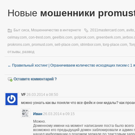
Новые
мошенники promus
Быт сиса
,
Мошенничество в интернете
2011mastercard.com
,
avito
celmay.com
,
con-trest.com
,
geelbis.com
,
golprok.com
,
greenberk.com
,
jerbox
prokrons.com
,
promust.com
,
sell-place.com
,
strimbor.com
,
torg-place.com
,
Tor
отзывы
,
развод
←
Правильный хостинг | Ограничиваем количество исходящих писем с 1 
Оставите комментарий ?
VF
26.03.2014 в 08:50
можно узнать как вы поняли что все фейк и они кидалы? как про
Иван
26.03.2014 в 09:15
Можно.
Доменному имени на момент написание поста было всего 28
возможно его предыдущий домен заблокировали и админ про
нашел информации о похожем зеркале по текстовым запро