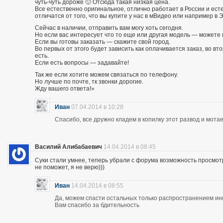
чуть-чуть дороже 🙂 Отсюда такая низкая цена.
Все естественно оригинальное, отлично работает в России и есте
отличатся от того, что вы купите у нас в мВидео или например в 
Сейчас в наличии, отправить вам могу хоть сегодня.
Но если вас интересует что то еще или другая модель — можете 
Если вы готовы заказать — скажите свой город.
Во первых от этого будет зависить как оплачивается заказ, во вто
есть.
Если есть вопросы — задавайте!
Так же если хотите можем связаться по телефону.
Но лучше по почте, тк звонки дорогие.
Жду вашего ответа!»
Иван
07.04.2014 в 10:28
Спасибо, все дружно кладем в копилку этот развод и мотае
Василий Алибабаевич
14.04.2014 в 08:45
Суки стали умнее, теперь убрали с форума возможность просмот
не поможет, я не верю)))
Иван
14.04.2014 в 08:55
Да, можем спасти остальных только распространением и
Вам спасибо за бдительность