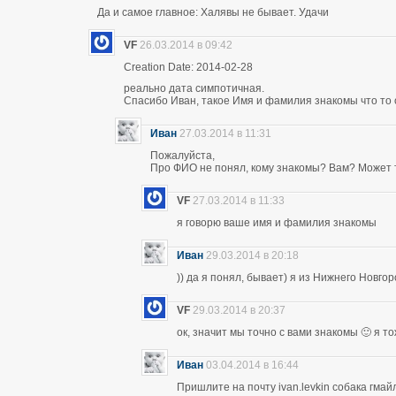
Да и самое главное: Халявы не бывает. Удачи
VF
26.03.2014 в 09:42
Creation Date: 2014-02-28
реально дата симпотичная.
Спасибо Иван, такое Имя и фамилия знакомы что то 
Иван
27.03.2014 в 11:31
Пожалуйста,
Про ФИО не понял, кому знакомы? Вам? Может т
VF
27.03.2014 в 11:33
я говорю ваше имя и фамилия знакомы
Иван
29.03.2014 в 20:18
)) да я понял, бывает) я из Нижнего Новго
VF
29.03.2014 в 20:37
ок, значит мы точно с вами знакомы 🙂 я т
Иван
03.04.2014 в 16:44
Пришлите на почту ivan.levkin собака гмайл