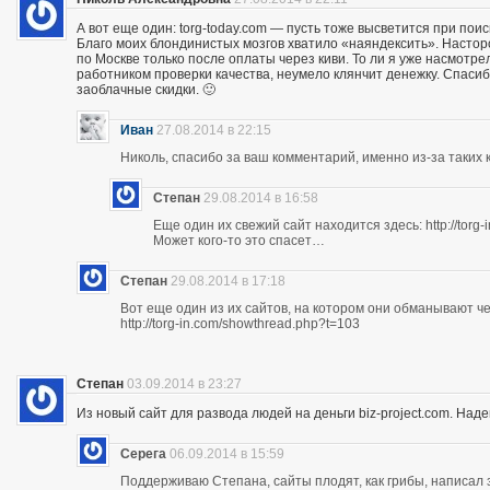
А вот еще один: torg-today.com — пусть тоже высветится при поис
Благо моих блондинистых мозгов хватило «наяндексить». Насторо
по Москве только после оплаты через киви. То ли я уже насмотр
работником проверки качества, неумело клянчит денежку. Спасибо
заоблачные скидки. 🙂
Иван
27.08.2014 в 22:15
Николь, спасибо за ваш комментарий, именно из-за таких к
Степан
29.08.2014 в 16:58
Еще один их свежий сайт находится здесь: http://torg
Может кого-то это спасет…
Степан
29.08.2014 в 17:18
Вот еще один из их сайтов, на котором они обманывают ч
http://torg-in.com/showthread.php?t=103
Степан
03.09.2014 в 23:27
Из новый сайт для развода людей на деньги biz-project.com. Надеюс
Серега
06.09.2014 в 15:59
Поддерживаю Степана, сайты плодят, как грибы, написал 