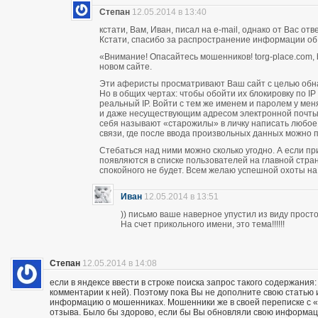
Степан
12.05.2014 в 13:40
кстати, Вам, Иван, писал на e-mail, однако от Вас о
Кстати, спасибо за распространение информации об
«Внимание! Опасайтесь мошенников! torg-place.com, bu
новом сайте.
Эти аферисты просматривают Ваш сайт с целью обн
Но в общих чертах: чтобы обойти их блокировку по 
реальный IP. Войти с тем же именем и паролем у м
и даже несуществующим адресом электронной почты п
себя называют «старожилы» в личку написать любое
связи, где после ввода произвольных данных можно пи
Стебаться над ними можно сколько угодно. А если п
появляются в списке пользователей на главной стран
спокойного не будет. Всем желаю успешной охоты н
Иван
12.05.2014 в 13:51
)) письмо ваше наверное упустил из виду прос
На счет прикольного имени, это тема!!!!!!
Степан
12.05.2014 в 14:08
если в яндексе ввести в строке поиска запрос такого содержания:
комментарии к ней). Поэтому пока Вы не дополните свою статью
информацию о мошенниках. Мошенники же в своей переписке с «кл
отзыва. Было бы здорово, если бы Вы обновляли свою информац