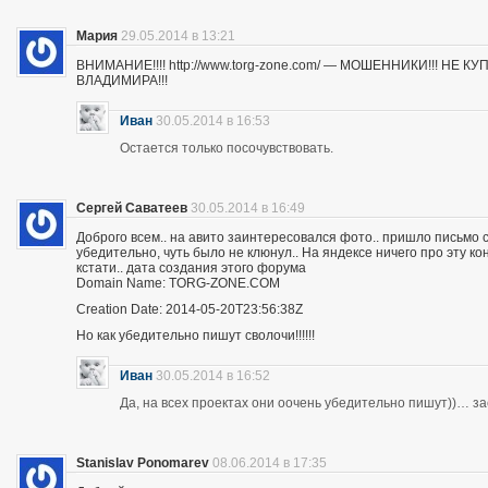
Мария
29.05.2014 в 13:21
ВНИМАНИЕ!!!! http://www.torg-zone.com/ — МОШЕННИКИ!!! НЕ
ВЛАДИМИРА!!!
Иван
30.05.2014 в 16:53
Остается только посочувствовать.
Сергей Саватеев
30.05.2014 в 16:49
Доброго всем.. на авито заинтересовался фото.. пришло письмо с
убедительно, чуть было не клюнул.. На яндексе ничего про эту к
кстати.. дата создания этого форума
Domain Name: TORG-ZONE.COM
Creation Date: 2014-05-20T23:56:38Z
Но как убедительно пишут сволочи!!!!!!
Иван
30.05.2014 в 16:52
Да, на всех проектах они оочень убедительно пишут))… з
Stanislav Ponomarev
08.06.2014 в 17:35