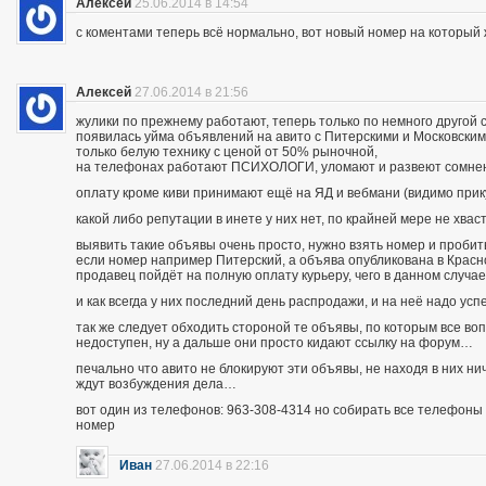
Алексей
25.06.2014 в 14:54
с коментами теперь всё нормально, вот новый номер на которы
Алексей
27.06.2014 в 21:56
жулики по прежнему работают, теперь только по немного другой 
появилась уйма объявлений на авито с Питерскими и Московским
только белую технику с ценой от 50% рыночной,
на телефонах работают ПСИХОЛОГИ, уломают и развеют сомнения
оплату кроме киви принимают ещё на ЯД и вебмани (видимо при
какой либо репутации в инете у них нет, по крайней мере не хва
выявить такие объявы очень просто, нужно взять номер и пробить п
если номер например Питерский, а объява опубликована в Красно
продавец пойдёт на полную оплату курьеру, чего в данном случа
и как всегда у них последний день распродажи, и на неё надо усп
так же следует обходить стороной те объявы, по которым все во
недоступен, ну а дальше они просто кидают ссылку на форум…
печально что авито не блокируют эти объявы, не находя в них ни
ждут возбуждения дела…
вот один из телефонов: 963-308-4314 но собирать все телефоны н
номер
Иван
27.06.2014 в 22:16