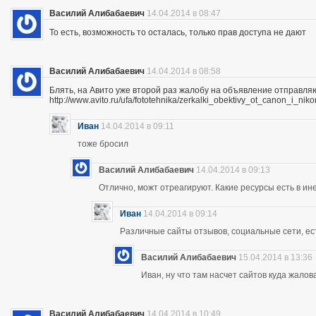
Василий Алибабаевич
14.04.2014 в 08:47
То есть, возможность то осталась, только прав доступа не дают
Василий Алибабаевич
14.04.2014 в 08:58
Блять, на Авито уже второй раз жалобу на объявление отправля
http://www.avito.ru/ufa/fototehnika/zerkalki_obektivy_ot_canon_i_
Иван
14.04.2014 в 09:11
тоже бросил
Василий Алибабаевич
14.04.2014 в 09:13
Отлично, можт отреагируют. Какие ресурсы есть в ине
Иван
14.04.2014 в 09:14
Различные сайты отзывов, социальные сети, ес
Василий Алибабаевич
15.04.2014 в 13:36
Иван, ну что там насчет сайтов куда жалов
Василий Алибабаевич
14.04.2014 в 10:49