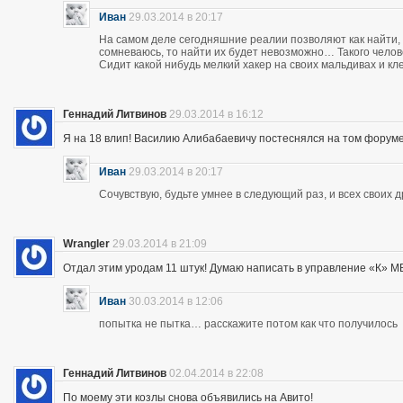
Иван
29.03.2014 в 20:17
На самом деле сегодняшние реалии позволяют как найти, 
сомневаюсь, то найти их будет невозможно… Такого чело
Сидит какой нибудь мелкий хакер на своих мальдивах и кл
Геннадий Литвинов
29.03.2014 в 16:12
Я на 18 влип! Василию Алибабаевичу постеснялся на том форуме призна
Иван
29.03.2014 в 20:17
Сочувствую, будьте умнее в следующий раз, и всех своих 
Wrangler
29.03.2014 в 21:09
Отдал этим уродам 11 штук! Думаю написать в управление «К» МВД
Иван
30.03.2014 в 12:06
попытка не пытка… расскажите потом как что получилось
Геннадий Литвинов
02.04.2014 в 22:08
По моему эти козлы снова объявились на Авито!