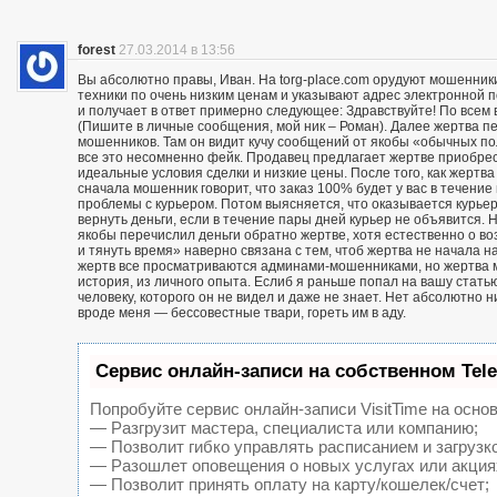
forest
27.03.2014 в 13:56
Вы абсолютно правы, Иван. На torg-place.com орудуют мошенни
техники по очень низким ценам и указывают адрес электронной 
и получает в ответ примерно следующее: Здравствуйте! По всем в
(Пишите в личные сообщения, мой ник – Роман). Далее жертва п
мошенников. Там он видит кучу сообщений от якобы «обычных пол
все это несомненно фейк. Продавец предлагает жертве приобрест
идеальные условия сделки и низкие цены. После того, как жерт
сначала мошенник говорит, что заказ 100% будет у вас в течение 
проблемы с курьером. Потом выясняется, что оказывается курьер
вернуть деньги, если в течение пары дней курьер не объявится. Н
якобы перечислил деньги обратно жертве, хотя естественно о воз
и тянуть время» наверно связана с тем, чтоб жертва не начала н
жертв все просматриваются админами-мошенниками, но жертва м
история, из личного опыта. Еслиб я раньше попал на вашу статью
человеку, которого он не видел и даже не знает. Нет абсолютно 
вроде меня — бессовестные твари, гореть им в аду.
Сервис онлайн-записи на собственном Tel
Попробуйте сервис онлайн-записи VisitTime на основ
— Разгрузит мастера, специалиста или компанию;
— Позволит гибко управлять расписанием и загрузк
— Разошлет оповещения о новых услугах или акция
— Позволит принять оплату на карту/кошелек/счет;