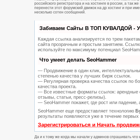
российского регистратора и на хостинге в россии, а так 
перенести этот форумский движок на др хостинг и при и
несколько сотен сообщений.
Забиваем Сайты В ТОП КУВАЛДОЙ - 
Каждая ссылка анализируется по трем пакета
сайта прозрачным и простым занятием. Ссылки
используйте по максимуму потенциал SeoHam
Что умеет делать SeoHammer
— Продвижение в один клик, интеллектуальны
степенью качества у лучших бирж ссылок.
— Регулярная проверка качества ссылок по б
качества проекта.
— Все известные форматы ссылок: арендные с
отзывы, статьи, пресс-релизы).
— SeoHammer покажет, где рост или падение, 
SeoHammer еще предоставляет технологию
Б
результаты появляются уже в течение первых 
Зарегистрироваться и Начать продвиж
Да и к тому же когда мы начали у админов спрашивать что 