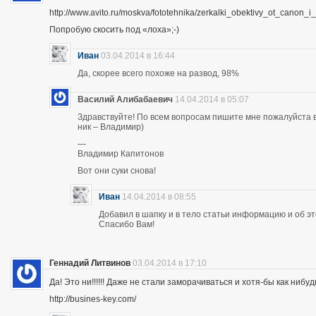
http://www.avito.ru/moskva/fototehnika/zerkalki_obektivy_ot_canon
Попробую скосить под «лоха»;-)
Иван
03.04.2014 в 16:44
Да, скорее всего похоже на развод, 98%
Василий Алибабаевич
14.04.2014 в 05:07
Здравствуйте! По всем вопросам пишите мне пожалуйста в 
ник – Владимир)
—
Владимир Капитонов
Вот они суки снова!
Иван
14.04.2014 в 08:55
Добавил в шапку и в тело статьи информацию и об э
Спасибо Вам!
Геннадий Литвинов
03.04.2014 в 17:10
Да! Это ни!!!!!! Даже не стали заморачиваться и хотя-бы как нибуд
http://busines-key.com/