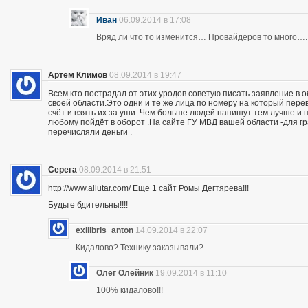
Иван
06.09.2014 в 17:08
Вряд ли что то изменится… Провайдеров то много….
Артём Климов
08.09.2014 в 19:47
Всем кто пострадал от этих уродов советую писать заявление в 
своей области.Это одни и те же лица по номеру на который пер
счёт и взять их за уши .Чем больше людей напишут тем лучше и 
любому пойдёт в оборот .На сайте ГУ МВД вашей области -для г
перечисляли деньги .
Серега
08.09.2014 в 21:51
http://www.allutar.com/ Еще 1 сайт Ромы Дегтярева!!!
Будьте бдительны!!!!
exilibris_anton
14.09.2014 в 22:07
Кидалово? Технику заказывали?
Олег Олейник
19.09.2014 в 11:10
100% кидалово!!!