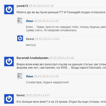
yanok72
28.03.2014 в 21:26
Ребята где же вы были раньше??? И Геннадий поздно отписался 
Иван
28.03.2014 в 22:35
Блин… Чувак, просто не завидую тебе, теперь будешь ум
сумму слить. Но вовремя опомнились
forest
29.03.2014 в 13:02
жесть))
Василий Алибабаевич
28.03.2014 в 22:46
Вчера всем кому мог разослал ссылку на данную статью, как толь
форума уже нет, сам прилип, на 4500… Уроды кароч! Gennadii, сп
Иван
28.03.2014 в 22:59
Сочувствую, будьте аккуратнее!
forest
29.03.2014 в 13:07
Кто больше всех влип? я на 15 кусков. Отдал бы еще столько, что