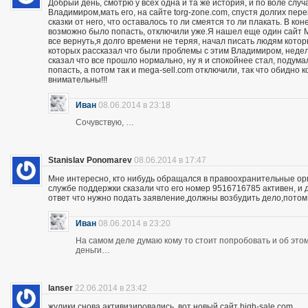
Добрый день, смотрю у всех одна и та же история, и по воле слу
Владимиром,мать его, на сайте torg-zone.com, спустя долгих пере
сказки от него, что оставалось то ли смеятся то ли плакать. В ко
возможно было попасть, отключили уже.Я нашел еще один сайт M
все вернуть,я долго времени не теряя, начал писать людям кото
которых рассказал что были проблемы с этим Владимиром, неделю
сказал что все прошло нормально, ну я и спокойнее стал, подума
попасть, а потом так и mega-sell.com отключили, так что обидно 
внимательны!!!
Иван
08.06.2014 в 23:18
Сочувствую, …
Stanislav Ponomarev
08.06.2014 в 17:47
Мне интересно, кто нибудь обращался в правоохранительные орга
службе поддержки сказали что его номер 9516716785 активен, и 
ответ что нужно подать заявление,должны возбудить дело,потом
Иван
08.06.2014 в 23:20
На самом деле думаю кому то стоит попробовать и об этом 
деньги…
lanser
22.06.2014 в 23:42
жулики снова активизировались, вот новый сайт high-sale.com