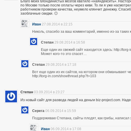
Благо моих блондинистых мозгов хватило «наяндексить». Насторо
по Москве только после оплаты через киви. То ли я уже насмотр
работником проверки качества, неумело клянчит денежку. Спасибо
заоблачные скидки. 🙂
Иван
27.08.2014 в 22:15
Николь, спасибо за ваш комментарий, именно из-за таких к
Степан
29.08.2014 в 16:58
Еще один их свежий сайт находится здесь: http://torg
Может кого-то это спасет…
Степан
29.08.2014 в 17:18
Вот еще один из их сайтов, на котором они обманывают ч
http://torg-in.com/showthread.php?t=103
Степан
03.09.2014 в 23:27
Из новый сайт для развода людей на деньги biz-project.com. Надеюс
Серега
06.09.2014 в 15:59
Поддерживаю Степана, сайты плодят, как грибы, написал 
Иван
06.09.2014 в 17:08