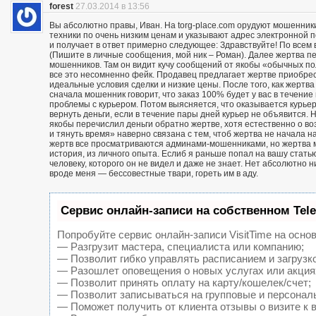
forest
27.03.2014 в 13:56
Вы абсолютно правы, Иван. На torg-place.com орудуют мошенни
техники по очень низким ценам и указывают адрес электронной 
и получает в ответ примерно следующее: Здравствуйте! По всем в
(Пишите в личные сообщения, мой ник – Роман). Далее жертва п
мошенников. Там он видит кучу сообщений от якобы «обычных пол
все это несомненно фейк. Продавец предлагает жертве приобрест
идеальные условия сделки и низкие цены. После того, как жерт
сначала мошенник говорит, что заказ 100% будет у вас в течение 
проблемы с курьером. Потом выясняется, что оказывается курьер
вернуть деньги, если в течение пары дней курьер не объявится. Н
якобы перечислил деньги обратно жертве, хотя естественно о воз
и тянуть время» наверно связана с тем, чтоб жертва не начала н
жертв все просматриваются админами-мошенниками, но жертва м
история, из личного опыта. Еслиб я раньше попал на вашу статью
человеку, которого он не видел и даже не знает. Нет абсолютно 
вроде меня — бессовестные твари, гореть им в аду.
Сервис онлайн-записи на собственном Tel
Попробуйте сервис онлайн-записи VisitTime на основ
— Разгрузит мастера, специалиста или компанию;
— Позволит гибко управлять расписанием и загрузк
— Разошлет оповещения о новых услугах или акция
— Позволит принять оплату на карту/кошелек/счет;
— Позволит записываться на групповые и персонал
— Поможет получить от клиента отзывы о визите к 