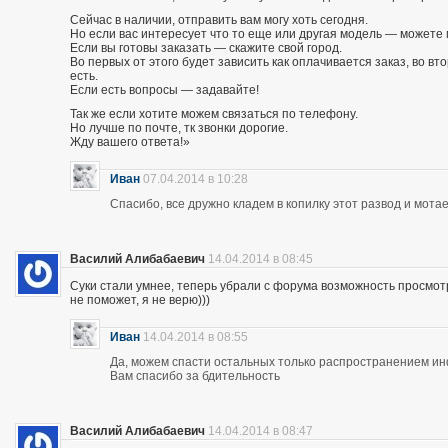
Сейчас в наличии, отправить вам могу хоть сегодня.
Но если вас интересует что то еще или другая модель — можете 
Если вы готовы заказать — скажите свой город.
Во первых от этого будет зависить как оплачивается заказ, во вто
есть.
Если есть вопросы — задавайте!
Так же если хотите можем связаться по телефону.
Но лучше по почте, тк звонки дорогие.
Жду вашего ответа!»
Иван
07.04.2014 в 10:28
Спасибо, все дружно кладем в копилку этот развод и мотае
Василий Алибабаевич
14.04.2014 в 08:45
Суки стали умнее, теперь убрали с форума возможность просмот
не поможет, я не верю)))
Иван
14.04.2014 в 08:55
Да, можем спасти остальных только распространением и
Вам спасибо за бдительность
Василий Алибабаевич
14.04.2014 в 08:47