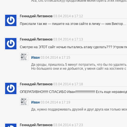
Ага, спс отписался))) продолжаем мониторить этих пендос
Геннадий Литвинов
03.04.2014 в 17:12
Прислали так же — пишите на этом сайте в личку — ник Виктор…
Геннадий Литвинов
03.04.2014 в 17:13
Смотрю на ЭТОТ сайт ночью пытались атаку сделать??? Утром п
Иван
03.04.2014 в 17:15
Да уроды, пришлось 5 минут потратить, что бы по удалять
Но большего они и не добьются, у меня сайт на хостинге 
Геннадий Литвинов
03.04.2014 в 17:18
ОПЕРАТИВНО!!!!!! СПАСИБО Иван!!!!!!!!!!!!!!!!!!!!!!! Есть еще неравнодушны
Иван
03.04.2014 в 17:19
Да, нужно поддерживать друзей и друг друга как только мо
Геннадий Литвинов
03.04.2014 в 17:23