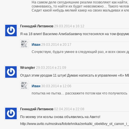
На самом деле сегодняшние реалии позволяют как найти, 
сомневаюсь, то найти их будет невозможно… Такого чело
Сидит какой нибудь мелкий хакер на своих мальдивах и кл
Геннадий Литвинов
29.03.2014 в 16:12
Я на 18 влип! Василию Алибабаевичу постеснялся на том форуме призна
Иван
29.03.2014 в 20:17
Сочувствую, будьте умнее в следующий раз, и всех своих 
Wrangler
29.03.2014 в 21:09
Отдал этим уродам 11 штук! Думаю написать в управление «К» МВД
Иван
30.03.2014 в 12:06
попытка не пытка… расскажите потом как что получилось
Геннадий Литвинов
02.04.2014 в 22:08
По моему эти козлы снова объявились на Авито!
http://www.avito.ru/moskva/fototehnika/zerkalki_obektivy_ot_canon