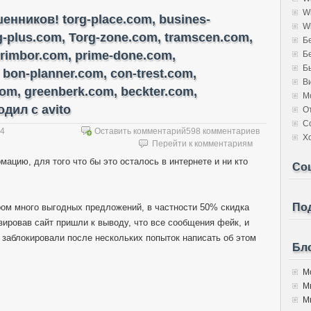
W
нников! torg-place.com, busines-
W
rg-plus.com, Torg-zone.com, tramscen.com,
Б
trimbor.com, prime-done.com,
Б
Б
 bon-planner.com, con-trest.com,
В
com, greenberk.com, beckter.com,
М
дил с avito
О
С
14
Оставить комментарий
598 комментариев
Х
Перейти к комментариям
мацию, для того что бы это осталось в интернете и ни кто
Со
Под
ором много выгодных предложений, в частности 50% скидка
изировав сайт пришли к выводу, что все сообщения фейк, и
 заблокировали после нескольких попыток написать об этом
Бло
Мо
М
Мы