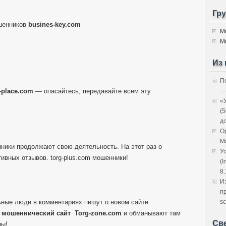
Гр
шенников
busines-key.com
М
М
Из 
П
l-place.com
— опасайтесь, передавайте всем эту
—
«
(
д
O
M
нники продолжают свою деятельность. На этот раз о
У
ивных отзывов. torg-plus.com мошенники!
(I
8.
И
п
ные люди в комментариях пишут о новом сайте
sc
й
мошеннический сайт
Torg-zone.com
и обманывают там
Св
ны!