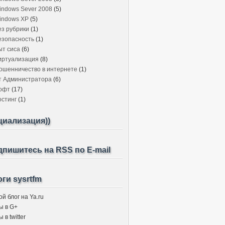
indows Sever 2008
(5)
indows XP
(5)
ез рубрики
(1)
езопасность
(1)
ыт сиса
(6)
иртуализация
(8)
ошенничество в интернете
(1)
т Администратора
(6)
офт
(17)
остинг
(1)
циализация))
пишитесь на RSS по E-mail
ги sysrtfm
й блог на Ya.ru
ы в G+
 в twitter