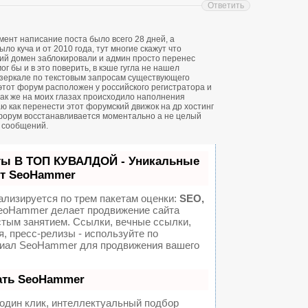
Ответить
ент написание поста было всего 28 дней, а
о куча и от 2010 года, тут многие скажут что
ий домен заблокировали и админ просто перенес
ог бы и в это поверить, в кэше гугла не нашел
зеркале по текстовым запросам существующего
 этот форум расположен у российского регистратора и
 так же на моих глазах происходило наполнения
ю как перенести этот форумский движок на др хостинг
форум восстанавливается моментально а не целый
н сообщений.
ты В ТОП КУВАЛДОЙ - Уникальные
от SeoHammer
ализируется по трем пакетам оценки:
SEO,
oHammer делает продвижение сайта
стым занятием. Ссылки, вечные ссылки,
я, пресс-релизы - используйте по
иал SeoHammer для продвижения вашего
ать SeoHammer
один клик, интеллектуальный подбор