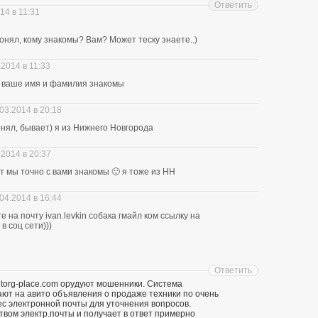
Ответить
14 в 11:31
нял, кому знакомы? Вам? Может теску знаете..)
.2014 в 11:33
ю ваше имя и фамилия знакомы
03.2014 в 20:18
понял, бывает) я из Нижнего Новгорода
.2014 в 20:37
ит мы точно с вами знакомы 🙂 я тоже из НН
04.2014 в 16:44
 на почту ivan.levkin собака гмайл ком ссылку на
в соц сети)))
Ответить
 torg-place.com орудуют мошенники. Система
т на авито объявления о продаже техники по очень
ес электронной почты для уточнения вопросов.
твом электр.почты и получает в ответ примерно