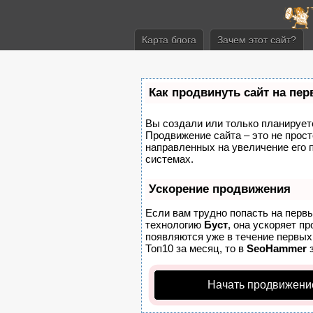
Карта блога
Зачем этот сайт?
Как продвинуть сайт на пе
Вы создали или только планируете 
Продвижение сайта – это не прост
направленных на увеличение его 
системах.
Ускорение продвижения
Если вам трудно попасть на перв
технологию
Буст
, она ускоряет п
появляются уже в течение первых 
Топ10 за месяц, то в
SeoHammer
з
Начать продвижени