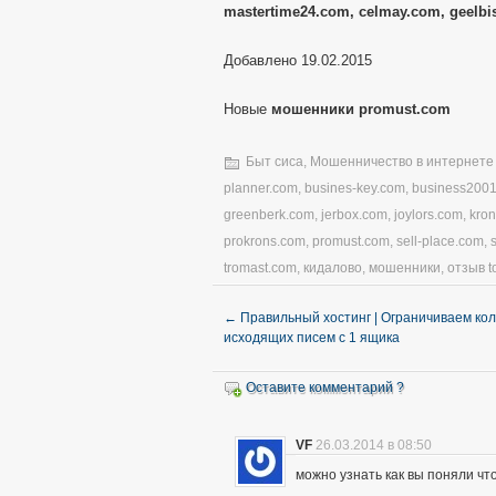
mastertime24.com, celmay.com, geelbi
Добавлено 19.02.2015
Новые
мошенники promust.com
Быт сиса
,
Мошенничество в интернете
planner.com
,
busines-key.com
,
business200
greenberk.com
,
jerbox.com
,
joylors.com
,
kro
prokrons.com
,
promust.com
,
sell-place.com
,
tromast.com
,
кидалово
,
мошенники
,
отзыв t
←
Правильный хостинг | Ограничиваем ко
исходящих писем с 1 ящика
Оставите комментарий ?
VF
26.03.2014 в 08:50
можно узнать как вы поняли чт