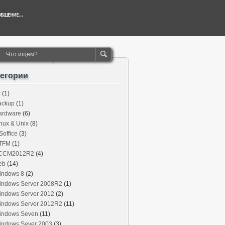
тегории
c
(1)
ackup
(1)
ardware
(6)
nux & Unix
(8)
office
(3)
TFM
(1)
CCM2012R2
(4)
eb
(14)
indows 8
(2)
indows Server 2008R2
(1)
indows Server 2012
(2)
indows Server 2012R2
(11)
indows Seven
(11)
indows Sever 2003
(3)