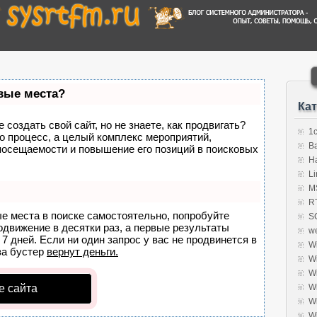
рвые места?
Ка
создать свой сайт, но не знаете, как продвигать?
1
о процесс, а целый комплекс мероприятий,
B
посещаемости и повышение его позиций в поисковых
H
Li
MS
R
ые места в поиске самостоятельно, попробуйте
S
родвижение в десятки раз, а первые результаты
w
7 дней. Если ни один запрос у вас не продвинется в
W
а бустер
вернут деньги.
W
W
е сайта
W
W
W