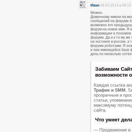
Иван
26.03.2014 в 09:15
Можно.
Доменному имени на мом
сообщений на форуме был
возможно его предыдущ
форум на новое имя. Я м
информации о похожем 
форума. Да и к то му же
на хостинге в россии, а
форума роботами. Я зна
и при имеющейся базе 
день по несколько соте
Забиваем Сай
возможности 
Каждая ссылка ан
Трафик и SMM.
Se
прозрачным и про
статьи, упоминани
максимуму потенц
сайта.
Что умеет дел
— Продвижение в 