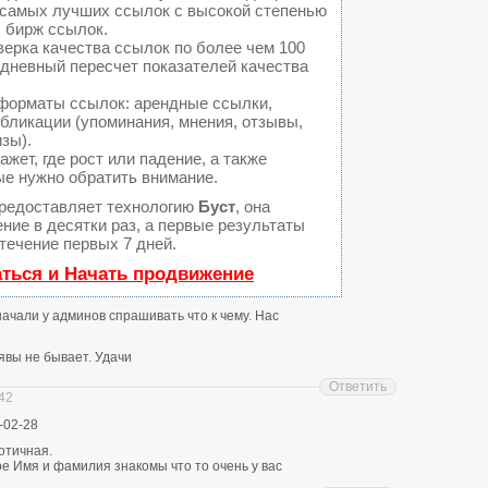
а самых лучших ссылок с высокой степенью
 бирж ссылок.
ерка качества ссылок по более чем 100
едневный пересчет показателей качества
форматы ссылок: арендные ссылки,
бликации (упоминания, мнения, отзывы,
изы).
ет, где рост или падение, а также
ые нужно обратить внимание.
редоставляет технологию
Буст
, она
ние в десятки раз, а первые результаты
течение первых 7 дней.
аться и Начать продвижение
 начали у админов спрашивать что к чему. Нас
явы не бывает. Удачи
Ответить
:42
-02-28
отичная.
е Имя и фамилия знакомы что то очень у вас