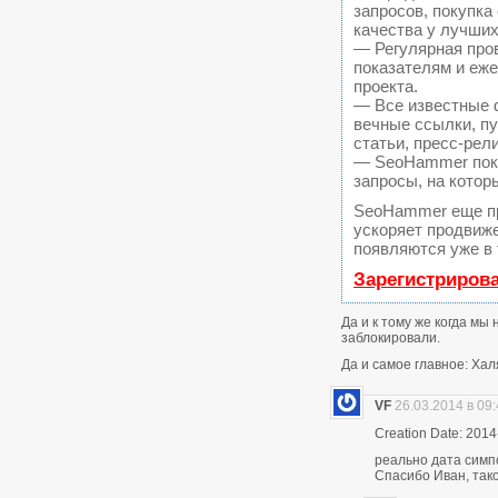
запросов, покупк
качества у лучших
— Регулярная пров
показателям и еж
проекта.
— Все известные 
вечные ссылки, пу
статьи, пресс-рел
— SeoHammer покаж
запросы, на котор
SeoHammer еще п
ускоряет продвиже
появляются уже в 
Зарегистриров
Да и к тому же когда мы
заблокировали.
Да и самое главное: Хал
VF
26.03.2014 в 09
Creation Date: 2014
реально дата симп
Спасибо Иван, тако