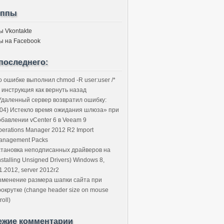
уппы
ы Vkontakte
ы на Facebook
последнего:
о ошибке выполнил chmod -R user:user /*
 инструкция как вернуть назад
Удаленный сервер возвратил ошибку:
504) Истекло время ожидания шлюза» при
обавлении vCenter 6 в Veeam 9
perations Manager 2012 R2 Import
anagement Packs
становка неподписанных драйверов на
nstalling Unsigned Drivers) Windows 8,
1.2012, server 2012r2
зменение размера шапки сайта при
рокрутке (change header size on mouse
roll)
ежие комментарии