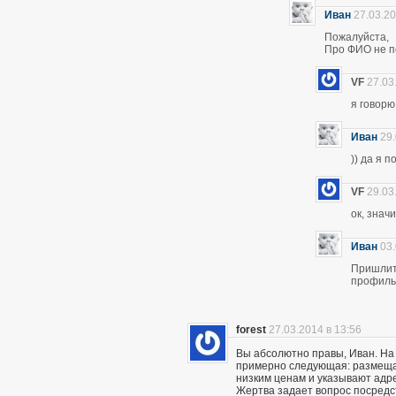
Иван
27.03.20
Пожалуйста,
Про ФИО не по
VF
27.03
я говор
Иван
29.
)) да я 
VF
29.03
ок, знач
Иван
03.
Пришлите
профиль 
forest
27.03.2014 в 13:56
Вы абсолютно правы, Иван. На
примерно следующая: размещаю
низким ценам и указывают адр
Жертва задает вопрос посредс