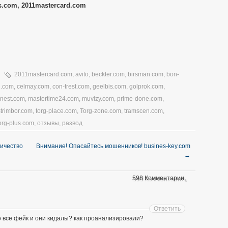
s.com, 2011mastercard.com
2011mastercard.com
,
avito
,
beckter.com
,
birsman.com
,
bon-
1.com
,
celmay.com
,
con-trest.com
,
geelbis.com
,
golprok.com
,
nnest.com
,
mastertime24.com
,
muvizy.com
,
prime-done.com
,
strimbor.com
,
torg-place.com
,
Torg-zone.com
,
tramscen.com
,
org-plus.com
,
отзывы
,
развод
личество
Внимание! Опасайтесь мошенников! busines-key.com
→
598 Комментарии。
Ответить
о все фейк и они кидалы? как проанализировали?