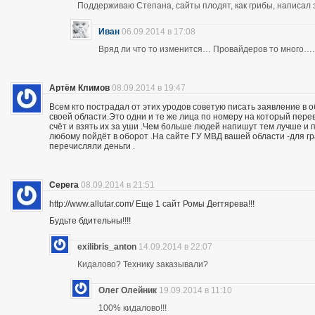
Поддерживаю Степана, сайты плодят, как грибы, написал 
Иван
06.09.2014 в 17:08
Вряд ли что то изменится… Провайдеров то много….
Артём Климов
08.09.2014 в 19:47
Всем кто пострадал от этих уродов советую писать заявление в 
своей области.Это одни и те же лица по номеру на который пер
счёт и взять их за уши .Чем больше людей напишут тем лучше и 
любому пойдёт в оборот .На сайте ГУ МВД вашей области -для г
перечисляли деньги .
Серега
08.09.2014 в 21:51
http://www.allutar.com/ Еще 1 сайт Ромы Дегтярева!!!
Будьте бдительны!!!!
exilibris_anton
14.09.2014 в 22:07
Кидалово? Технику заказывали?
Олег Олейник
19.09.2014 в 11:10
100% кидалово!!!