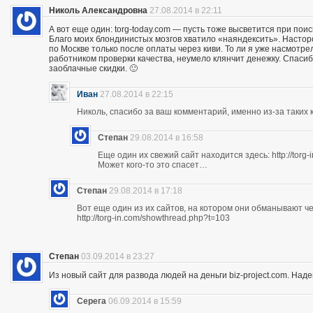
Николь Александровна
27.08.2014 в 22:11
А вот еще один: torg-today.com — пусть тоже высветится при поис
Благо моих блондинистых мозгов хватило «наяндексить». Насторо
по Москве только после оплаты через киви. То ли я уже насмотр
работником проверки качества, неумело клянчит денежку. Спасибо
заоблачные скидки. 🙂
Иван
27.08.2014 в 22:15
Николь, спасибо за ваш комментарий, именно из-за таких к
Степан
29.08.2014 в 16:58
Еще один их свежий сайт находится здесь: http://torg
Может кого-то это спасет…
Степан
29.08.2014 в 17:18
Вот еще один из их сайтов, на котором они обманывают ч
http://torg-in.com/showthread.php?t=103
Степан
03.09.2014 в 23:27
Из новый сайт для развода людей на деньги biz-project.com. Надеюс
Серега
06.09.2014 в 15:59