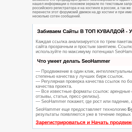
нашел информации о похожем зеркале по текстовым запро
российского регистратора и на хостинге в россии, а так 
перенести этот форумский движок на др хостинг и при и
несколько сотен сообщений.
Забиваем Сайты В ТОП КУВАЛДОЙ - 
Каждая ссылка анализируется по трем пакета
сайта прозрачным и простым занятием. Ссылки
используйте по максимуму потенциал SeoHam
Что умеет делать SeoHammer
— Продвижение в один клик, интеллектуальны
степенью качества у лучших бирж ссылок.
— Регулярная проверка качества ссылок по б
качества проекта.
— Все известные форматы ссылок: арендные с
отзывы, статьи, пресс-релизы).
— SeoHammer покажет, где рост или падение, 
SeoHammer еще предоставляет технологию
Б
результаты появляются уже в течение первых 
Зарегистрироваться и Начать продвиж