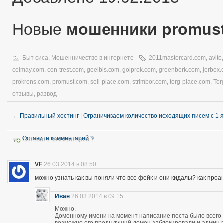
Новые
мошенники promus
Быт сиса
,
Мошенничество в интернете
2011mastercard.com
,
avito
celmay.com
,
con-trest.com
,
geelbis.com
,
golprok.com
,
greenberk.com
,
jerbox
prokrons.com
,
promust.com
,
sell-place.com
,
strimbor.com
,
torg-place.com
,
Tor
отзывы
,
развод
←
Правильный хостинг | Ограничиваем количество исходящих писем с 1 
Оставите комментарий ?
VF
26.03.2014 в 08:50
можно узнать как вы поняли что все фейк и они кидалы? как про
Иван
26.03.2014 в 09:15
Можно.
Доменному имени на момент написание поста было всего 28
возможно его предыдущий домен заблокировали и админ про