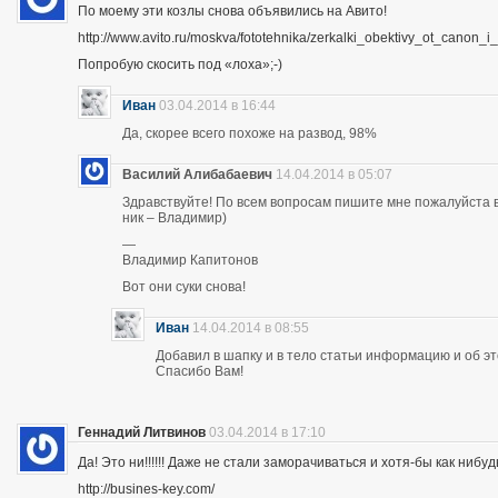
По моему эти козлы снова объявились на Авито!
http://www.avito.ru/moskva/fototehnika/zerkalki_obektivy_ot_canon
Попробую скосить под «лоха»;-)
Иван
03.04.2014 в 16:44
Да, скорее всего похоже на развод, 98%
Василий Алибабаевич
14.04.2014 в 05:07
Здравствуйте! По всем вопросам пишите мне пожалуйста в 
ник – Владимир)
—
Владимир Капитонов
Вот они суки снова!
Иван
14.04.2014 в 08:55
Добавил в шапку и в тело статьи информацию и об э
Спасибо Вам!
Геннадий Литвинов
03.04.2014 в 17:10
Да! Это ни!!!!!! Даже не стали заморачиваться и хотя-бы как нибуд
http://busines-key.com/