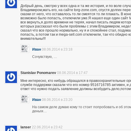
Добрый день, смотрю у всех одна и та же история, и по воле слу
Владимиром,мать его, на сайте torg-zone.com, спустя долгих пере
сказки от него, что оставалось то ли смеятся то ли плакать. В ко
возможно было попасть, отключили уже.Я нашел еще один сайт M
все вернуть,я долго времени не теряя, начал писать людям кото
которых рассказал что были проблемы с этим Владимиром, неделю
сказал что все прошло нормально, ну я и спокойнее стал, подума
попасть, а потом так и mega-sell.com отключили, так что обидно 
внимательны!!!
Иван
08.06.2014 в 23:18
Сочувствую, …
Stanislav Ponomarev
08.06.2014 в 17:47
Мне интересно, кто нибудь обращался в правоохранительные орга
службе поддержки сказали что его номер 9516716785 активен, и 
ответ что нужно подать заявление,должны возбудить дело,потом
Иван
08.06.2014 в 23:20
На самом деле думаю кому то стоит попробовать и об этом 
деньги…
lanser
22.06.2014 в 23:42