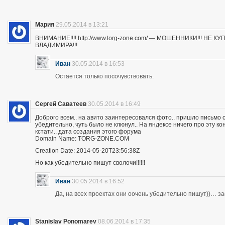
Мария
29.05.2014 в 13:21
ВНИМАНИЕ!!!! http://www.torg-zone.com/ — МОШЕННИКИ!!! НЕ
ВЛАДИМИРА!!!
Иван
30.05.2014 в 16:53
Остается только посочувствовать.
Сергей Саватеев
30.05.2014 в 16:49
Доброго всем.. на авито заинтересовался фото.. пришло письмо с
убедительно, чуть было не клюнул.. На яндексе ничего про эту к
кстати.. дата создания этого форума
Domain Name: TORG-ZONE.COM
Creation Date: 2014-05-20T23:56:38Z
Но как убедительно пишут сволочи!!!!!!
Иван
30.05.2014 в 16:52
Да, на всех проектах они оочень убедительно пишут))… з
Stanislav Ponomarev
08.06.2014 в 17:35