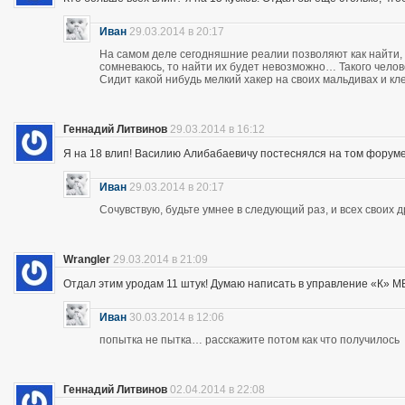
Иван
29.03.2014 в 20:17
На самом деле сегодняшние реалии позволяют как найти, 
сомневаюсь, то найти их будет невозможно… Такого чело
Сидит какой нибудь мелкий хакер на своих мальдивах и кл
Геннадий Литвинов
29.03.2014 в 16:12
Я на 18 влип! Василию Алибабаевичу постеснялся на том форуме призна
Иван
29.03.2014 в 20:17
Сочувствую, будьте умнее в следующий раз, и всех своих 
Wrangler
29.03.2014 в 21:09
Отдал этим уродам 11 штук! Думаю написать в управление «К» МВД
Иван
30.03.2014 в 12:06
попытка не пытка… расскажите потом как что получилось
Геннадий Литвинов
02.04.2014 в 22:08