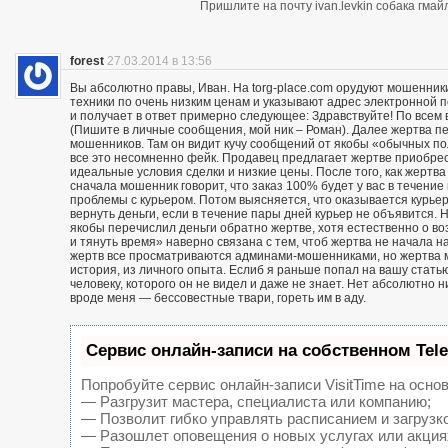
Пришлите на почту ivan.levkin собака гмайл
forest
27.03.2014 в 13:56
Вы абсолютно правы, Иван. На torg-place.com орудуют мошенни
техники по очень низким ценам и указывают адрес электронной 
и получает в ответ примерно следующее: Здравствуйте! По всем в
(Пишите в личные сообщения, мой ник – Роман). Далее жертва п
мошенников. Там он видит кучу сообщений от якобы «обычных пол
все это несомненно фейк. Продавец предлагает жертве приобрест
идеальные условия сделки и низкие цены. После того, как жерт
сначала мошенник говорит, что заказ 100% будет у вас в течение 
проблемы с курьером. Потом выясняется, что оказывается курьер
вернуть деньги, если в течение пары дней курьер не объявится. Н
якобы перечислил деньги обратно жертве, хотя естественно о воз
и тянуть время» наверно связана с тем, чтоб жертва не начала н
жертв все просматриваются админами-мошенниками, но жертва м
история, из личного опыта. Еслиб я раньше попал на вашу статью
человеку, которого он не видел и даже не знает. Нет абсолютно 
вроде меня — бессовестные твари, гореть им в аду.
Сервис онлайн-записи на собственном Tel
Попробуйте сервис онлайн-записи VisitTime на основ
— Разгрузит мастера, специалиста или компанию;
— Позволит гибко управлять расписанием и загрузк
— Разошлет оповещения о новых услугах или акция