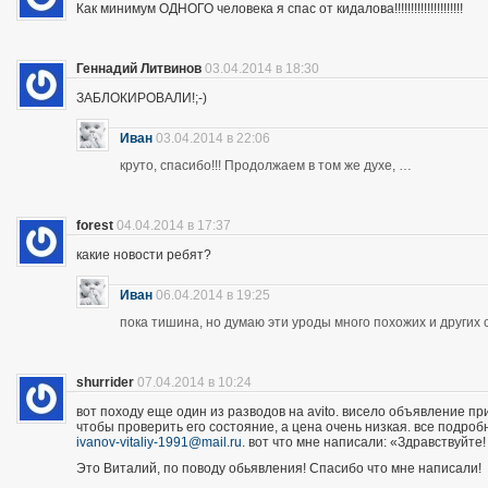
Как минимум ОДНОГО человека я спас от кидалова!!!!!!!!!!!!!!!!!!!!!
Геннадий Литвинов
03.04.2014 в 18:30
ЗАБЛОКИРОВАЛИ!;-)
Иван
03.04.2014 в 22:06
круто, спасибо!!! Продолжаем в том же духе, …
forest
04.04.2014 в 17:37
какие новости ребят?
Иван
06.04.2014 в 19:25
пока тишина, но думаю эти уроды много похожих и других 
shurrider
07.04.2014 в 10:24
вот походу еще один из разводов на avito. висело объявление п
чтобы проверить его состояние, а цена очень низкая. все подроб
ivanov-vitaliy-1991@mail.ru
. вот что мне написали: «Здравствуйте!
Это Виталий, по поводу обьявления! Спасибо что мне написали!