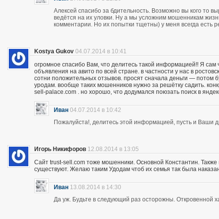
Алексей спасибо за бдительность. Возможно вы кого то вы
ведётся на их уловки. Ну а мы усложним мошенникам жизнь
комментарии. Но их попытки тщетны) у меня всегда есть р
Kostya Gukov
04.07.2014 в 10:41
огромное спасибо Вам, что делитесь такой информацией!! Я сам
объявления на авито по всей стране. в частности у нас в ростов
сотни положительных отзывов. просят сначала деньги — потом бу
уродам. вообще таких мошенников нужно за решётку садить. кон
sell-palace.com . но хорошо, что додумался поюзать поиск в янде
Иван
04.07.2014 в 10:42
Пожалуйста!, делитесь этой информацией, пусть и Ваши др
Игорь Никифоров
12.08.2014 в 13:05
Сайт trust-sell.com тоже мошенники. Основной Константин. Также
существуют. Желаю таким Удодам чтоб их семья так была наказан
Иван
13.08.2014 в 14:30
Да уж. Будьте в следующий раз осторожны. Откровенной х