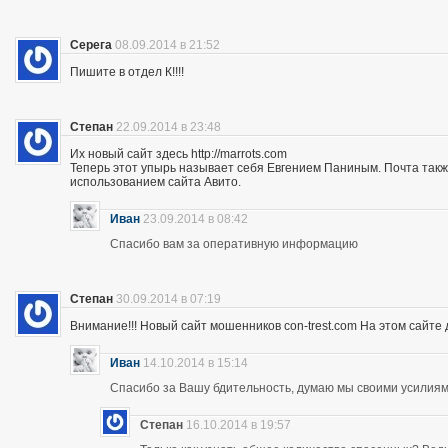
Серега
08.09.2014 в 21:52
Пишите в отдел К!!!!
Степан
22.09.2014 в 23:48
Их новый сайт здесь http://marrots.com
Теперь этот упырь называет себя Евгением Паниным. Почта так
использованием сайта Авито.
Иван
23.09.2014 в 08:42
Спасибо вам за оперативную информацию
Степан
30.09.2014 в 07:19
Внимание!!! Новый сайт мошенников con-trest.com На этом сайте д
Иван
14.10.2014 в 15:14
Спасибо за Вашу бдительность, думаю мы своими усилиям
Степан
16.10.2014 в 19:57