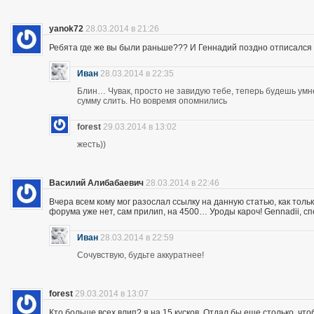
yanok72
28.03.2014 в 21:26
Ребята где же вы были раньше??? И Геннадий поздно отписался 
Иван
28.03.2014 в 22:35
Блин… Чувак, просто не завидую тебе, теперь будешь ум
сумму слить. Но вовремя опомнились
forest
29.03.2014 в 13:02
жесть))
Василий Алибабаевич
28.03.2014 в 22:46
Вчера всем кому мог разослал ссылку на данную статью, как толь
форума уже нет, сам прилип, на 4500… Уроды кароч! Gennadii, сп
Иван
28.03.2014 в 22:59
Сочувствую, будьте аккуратнее!
forest
29.03.2014 в 13:07
Кто больше всех влип? я на 15 кусков. Отдал бы еще столько, что