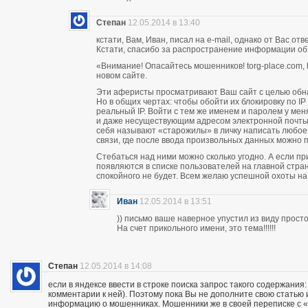
Степан
12.05.2014 в 13:40
кстати, Вам, Иван, писал на e-mail, однако от Вас о
Кстати, спасибо за распространение информации об
«Внимание! Опасайтесь мошенников! torg-place.com, bu
новом сайте.
Эти аферисты просматривают Ваш сайт с целью обн
Но в общих чертах: чтобы обойти их блокировку по 
реальный IP. Войти с тем же именем и паролем у м
и даже несуществующим адресом электронной почты п
себя называют «старожилы» в личку написать любое
связи, где после ввода произвольных данных можно пи
Стебаться над ними можно сколько угодно. А если п
появляются в списке пользователей на главной стран
спокойного не будет. Всем желаю успешной охоты н
Иван
12.05.2014 в 13:51
)) письмо ваше наверное упустил из виду прос
На счет прикольного имени, это тема!!!!!!
Степан
12.05.2014 в 14:08
если в яндексе ввести в строке поиска запрос такого содержания:
комментарии к ней). Поэтому пока Вы не дополните свою статью
информацию о мошенниках. Мошенники же в своей переписке с «кл