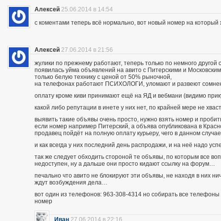
Алексей
25.06.2014 в 14:54
с коментами теперь всё нормально, вот новый номер на которы
Алексей
27.06.2014 в 21:56
жулики по прежнему работают, теперь только по немного другой 
появилась уйма объявлений на авито с Питерскими и Московским
только белую технику с ценой от 50% рыночной,
на телефонах работают ПСИХОЛОГИ, уломают и развеют сомнения
оплату кроме киви принимают ещё на ЯД и вебмани (видимо при
какой либо репутации в инете у них нет, по крайней мере не хва
выявить такие объявы очень просто, нужно взять номер и пробить п
если номер например Питерский, а объява опубликована в Красно
продавец пойдёт на полную оплату курьеру, чего в данном случа
и как всегда у них последний день распродажи, и на неё надо усп
так же следует обходить стороной те объявы, по которым все во
недоступен, ну а дальше они просто кидают ссылку на форум…
печально что авито не блокируют эти объявы, не находя в них ни
ждут возбуждения дела…
вот один из телефонов: 963-308-4314 но собирать все телефоны н
номер
Иван
27.06.2014 в 22:16