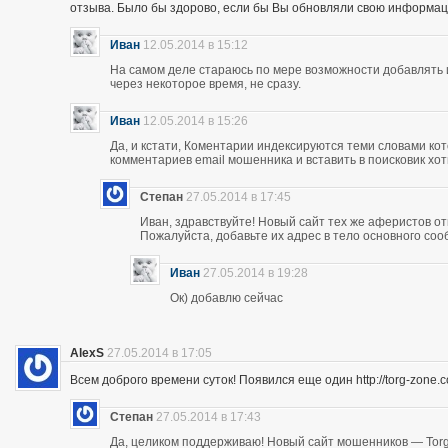
отзыва. Было бы здорово, если бы Вы обновляли свою информац
Иван
12.05.2014 в 15:12
На самом деле стараюсь по мере возможности добавлять 
через некоторое время, не сразу.
Иван
12.05.2014 в 15:26
Да, и кстати, Коментарии индексируются теми словами кот
комментариев email мошенника и вставить в поисковик хоть
Степан
27.05.2014 в 17:45
Иван, здравствуйте! Новый сайт тех же аферистов отк
Пожалуйста, добавьте их адрес в тело основного со
Иван
27.05.2014 в 19:28
Ок) добавлю сейчас
AlexS
27.05.2014 в 17:05
Всем доброго времени суток! Появился еще один http://torg-zone
Степан
27.05.2014 в 17:43
Да, целиком поддерживаю! Новый сайт мошенников — Torg