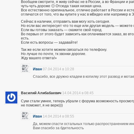
Вообщем смотрите, я живу сейчас не в России, а во Франции и р
чуть-чуть дороже 🙂 Отсюда такая низкая цена.
Все естественно оригинальное, отлично работает в России и есте
отличатся от того, что вы купите у нас в мВидео или например в 
Сейчас в наличии, отправить вам могу хоть сегодня.
Но если вас интересует что то еще или другая модель — можете 
Если вы готовы заказать — скажите свой город.
Во первых от этого будет зависить как оплачивается заказ, во вто
есть.
Если есть вопросы — задавайте!
Так же если хотите можем связаться по телефону.
Но лучше по почте, тк звонки дорогие.
Жду вашего ответа!»
Иван
07.04.2014 в 10:28
Спасибо, все дружно кладем в копилку этот развод и мотае
Василий Алибабаевич
14.04.2014 в 08:45
Суки стали умнее, теперь убрали с форума возможность просмот
не поможет, я не верю)))
Иван
14.04.2014 в 08:55
Да, можем спасти остальных только распространением и
Вам спасибо за бдительность