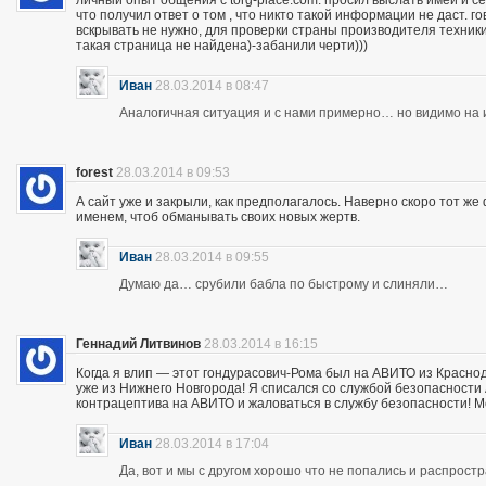
личный опыт общения с torg-place.com. просил выслать имей и с
что получил ответ о том , что никто такой информации не даст.
вскрывать не нужно, для проверки страны производителя техники,
такая страница не найдена)-забанили черти)))
Иван
28.03.2014 в 08:47
Аналогичная ситуация и с нами примерно… но видимо на и
forest
28.03.2014 в 09:53
А сайт уже и закрыли, как предполагалось. Наверно скоро тот ж
именем, чтоб обманывать своих новых жертв.
Иван
28.03.2014 в 09:55
Думаю да… срубили бабла по быстрому и слиняли…
Геннадий Литвинов
28.03.2014 в 16:15
Когда я влип — этот гондурасович-Рома был на АВИТО из Краснод
уже из Нижнего Новгорода! Я списался со службой безопасности А
контрацептива на АВИТО и жаловаться в службу безопасности! Мож
Иван
28.03.2014 в 17:04
Да, вот и мы с другом хорошо что не попались и распрос