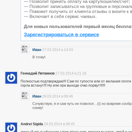
— Позволит принять оплату на карту/кошелек/счет;
— Позволит записываться на групповые и персонал
— Поможет получить от клиента отзывы о визите к 
— Включает в себя сервис чаевых.
Для новых пользователей первый месяц беспла
Зарегистрироваться в сервисе
Иван
27.03.2014 в 14:03
В точку!
Геннадий Литвинов
27.03.2014 в 21:18
Полностью подтверждаю!!! Сам по тупости или от желания почт
горла встанут!!! Ну или при выходе очко порвут!!!!!!
Иван
28.03.2014 в 08:46
Сочувствую, я и сам чуть не повелся…((( но вовремя сооб
схему!
Andrei Sigida
28.03.2014 в 08:45