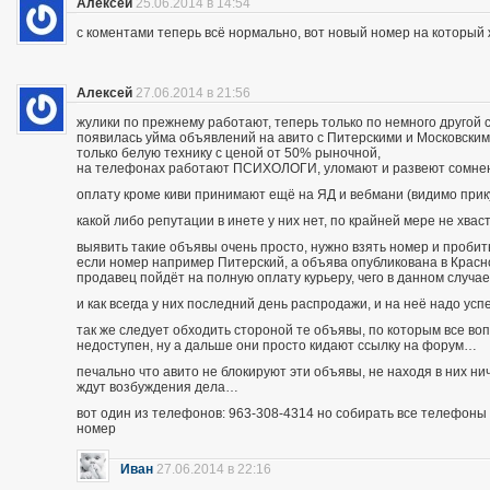
Алексей
25.06.2014 в 14:54
с коментами теперь всё нормально, вот новый номер на которы
Алексей
27.06.2014 в 21:56
жулики по прежнему работают, теперь только по немного другой 
появилась уйма объявлений на авито с Питерскими и Московским
только белую технику с ценой от 50% рыночной,
на телефонах работают ПСИХОЛОГИ, уломают и развеют сомнения
оплату кроме киви принимают ещё на ЯД и вебмани (видимо при
какой либо репутации в инете у них нет, по крайней мере не хва
выявить такие объявы очень просто, нужно взять номер и пробить п
если номер например Питерский, а объява опубликована в Красно
продавец пойдёт на полную оплату курьеру, чего в данном случа
и как всегда у них последний день распродажи, и на неё надо усп
так же следует обходить стороной те объявы, по которым все во
недоступен, ну а дальше они просто кидают ссылку на форум…
печально что авито не блокируют эти объявы, не находя в них ни
ждут возбуждения дела…
вот один из телефонов: 963-308-4314 но собирать все телефоны н
номер
Иван
27.06.2014 в 22:16