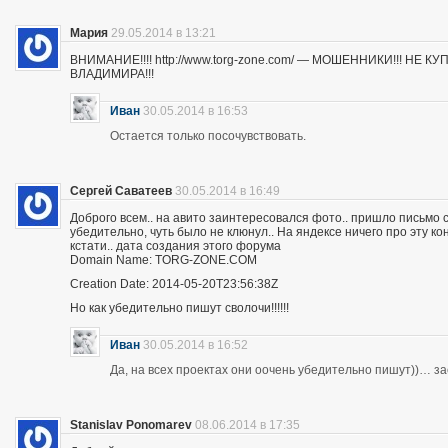
Мария
29.05.2014 в 13:21
ВНИМАНИЕ!!!! http://www.torg-zone.com/ — МОШЕННИКИ!!! НЕ
ВЛАДИМИРА!!!
Иван
30.05.2014 в 16:53
Остается только посочувствовать.
Сергей Саватеев
30.05.2014 в 16:49
Доброго всем.. на авито заинтересовался фото.. пришло письмо с
убедительно, чуть было не клюнул.. На яндексе ничего про эту к
кстати.. дата создания этого форума
Domain Name: TORG-ZONE.COM
Creation Date: 2014-05-20T23:56:38Z
Но как убедительно пишут сволочи!!!!!!
Иван
30.05.2014 в 16:52
Да, на всех проектах они оочень убедительно пишут))… з
Stanislav Ponomarev
08.06.2014 в 17:35