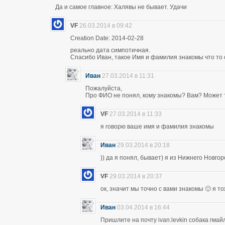
Да и самое главное: Халявы не бывает. Удачи
VF
26.03.2014 в 09:42
Creation Date: 2014-02-28
реально дата симпотичная.
Спасибо Иван, такое Имя и фамилия знакомы что то 
Иван
27.03.2014 в 11:31
Пожалуйста,
Про ФИО не понял, кому знакомы? Вам? Может т
VF
27.03.2014 в 11:33
я говорю ваше имя и фамилия знакомы
Иван
29.03.2014 в 20:18
)) да я понял, бывает) я из Нижнего Новго
VF
29.03.2014 в 20:37
ок, значит мы точно с вами знакомы 🙂 я т
Иван
03.04.2014 в 16:44
Пришлите на почту ivan.levkin собака гмайл