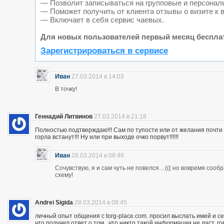
— Позволит записываться на групповые и персонал
— Поможет получить от клиента отзывы о визите к 
— Включает в себя сервис чаевых.
Для новых пользователей первый месяц беспла
Зарегистрироваться в сервисе
Иван
27.03.2014 в 14:03
В точку!
Геннадий Литвинов
27.03.2014 в 21:18
Полностью подтверждаю!!! Сам по тупости или от желания почт
горла встанут!!! Ну или при выходе очко порвут!!!!!!
Иван
28.03.2014 в 08:46
Сочувствую, я и сам чуть не повелся…((( но вовремя сооб
схему!
Andrei Sigida
28.03.2014 в 08:45
личный опыт общения с torg-place.com. просил выслать имей и с
что получил ответ о том , что никто такой информации не даст.