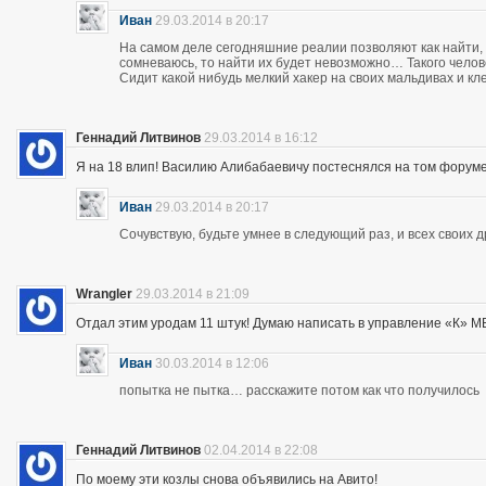
Иван
29.03.2014 в 20:17
На самом деле сегодняшние реалии позволяют как найти, 
сомневаюсь, то найти их будет невозможно… Такого чело
Сидит какой нибудь мелкий хакер на своих мальдивах и кл
Геннадий Литвинов
29.03.2014 в 16:12
Я на 18 влип! Василию Алибабаевичу постеснялся на том форуме призна
Иван
29.03.2014 в 20:17
Сочувствую, будьте умнее в следующий раз, и всех своих 
Wrangler
29.03.2014 в 21:09
Отдал этим уродам 11 штук! Думаю написать в управление «К» МВД
Иван
30.03.2014 в 12:06
попытка не пытка… расскажите потом как что получилось
Геннадий Литвинов
02.04.2014 в 22:08
По моему эти козлы снова объявились на Авито!