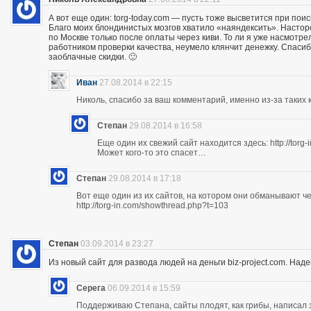
А вот еще один: torg-today.com — пусть тоже высветится при поис
Благо моих блондинистых мозгов хватило «наяндексить». Насторо
по Москве только после оплаты через киви. То ли я уже насмотр
работником проверки качества, неумело клянчит денежку. Спасибо
заоблачные скидки. 🙂
Иван
27.08.2014 в 22:15
Николь, спасибо за ваш комментарий, именно из-за таких к
Степан
29.08.2014 в 16:58
Еще один их свежий сайт находится здесь: http://torg
Может кого-то это спасет…
Степан
29.08.2014 в 17:18
Вот еще один из их сайтов, на котором они обманывают ч
http://torg-in.com/showthread.php?t=103
Степан
03.09.2014 в 23:27
Из новый сайт для развода людей на деньги biz-project.com. Надеюс
Серега
06.09.2014 в 15:59
Поддерживаю Степана, сайты плодят, как грибы, написал 