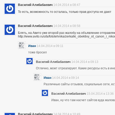
Василий Алибабаевич
14.04.2014 в 08:47
То есть, возможность то осталась, только прав доступа не дают
Василий Алибабаевич
14.04.2014 в 08:58
Блять, на Авито уже второй раз жалобу на объявление отправля
http://www.avito.ru/ufa/fototehnika/zerkalki_obektivy_ot_canon_i_
Иван
14.04.2014 в 09:11
тоже бросил
Василий Алибабаевич
14.04.2014 в 09:13
Отлично, можт отреагируют. Какие ресурсы есть в ине
Иван
14.04.2014 в 09:14
Различные сайты отзывов, социальные сети, ес
Василий Алибабаевич
15.04.2014 в 13:36
Иван, ну что там насчет сайтов куда жалов
Василий Алибабаевич
14.04.2014 в 10:49