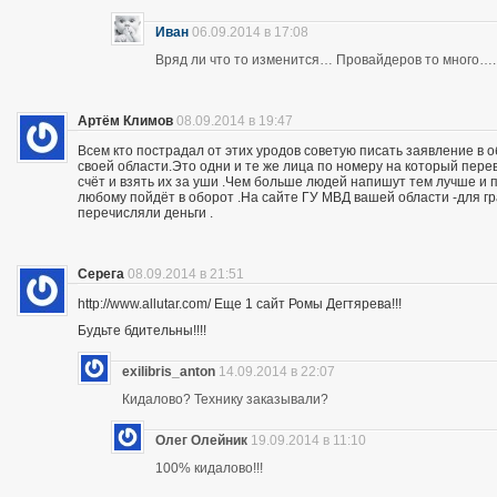
Иван
06.09.2014 в 17:08
Вряд ли что то изменится… Провайдеров то много….
Артём Климов
08.09.2014 в 19:47
Всем кто пострадал от этих уродов советую писать заявление в 
своей области.Это одни и те же лица по номеру на который пер
счёт и взять их за уши .Чем больше людей напишут тем лучше и 
любому пойдёт в оборот .На сайте ГУ МВД вашей области -для г
перечисляли деньги .
Серега
08.09.2014 в 21:51
http://www.allutar.com/ Еще 1 сайт Ромы Дегтярева!!!
Будьте бдительны!!!!
exilibris_anton
14.09.2014 в 22:07
Кидалово? Технику заказывали?
Олег Олейник
19.09.2014 в 11:10
100% кидалово!!!