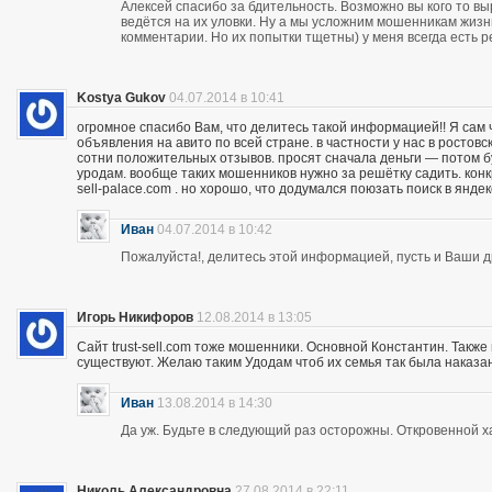
Алексей спасибо за бдительность. Возможно вы кого то вы
ведётся на их уловки. Ну а мы усложним мошенникам жизнь
комментарии. Но их попытки тщетны) у меня всегда есть р
Kostya Gukov
04.07.2014 в 10:41
огромное спасибо Вам, что делитесь такой информацией!! Я сам
объявления на авито по всей стране. в частности у нас в ростов
сотни положительных отзывов. просят сначала деньги — потом бу
уродам. вообще таких мошенников нужно за решётку садить. кон
sell-palace.com . но хорошо, что додумался поюзать поиск в янде
Иван
04.07.2014 в 10:42
Пожалуйста!, делитесь этой информацией, пусть и Ваши др
Игорь Никифоров
12.08.2014 в 13:05
Сайт trust-sell.com тоже мошенники. Основной Константин. Также
существуют. Желаю таким Удодам чтоб их семья так была наказан
Иван
13.08.2014 в 14:30
Да уж. Будьте в следующий раз осторожны. Откровенной х
Николь Александровна
27.08.2014 в 22:11