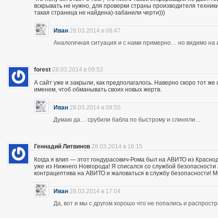
вскрывать не нужно, для проверки страны производителя техники,
такая страница не найдена)-забанили черти)))
Иван
28.03.2014 в 08:47
Аналогичная ситуация и с нами примерно… но видимо на и
forest
28.03.2014 в 09:53
А сайт уже и закрыли, как предполагалось. Наверно скоро тот ж
именем, чтоб обманывать своих новых жертв.
Иван
28.03.2014 в 09:55
Думаю да… срубили бабла по быстрому и слиняли…
Геннадий Литвинов
28.03.2014 в 16:15
Когда я влип — этот гондурасович-Рома был на АВИТО из Краснод
уже из Нижнего Новгорода! Я списался со службой безопасности А
контрацептива на АВИТО и жаловаться в службу безопасности! Мож
Иван
28.03.2014 в 17:04
Да, вот и мы с другом хорошо что не попались и распрос