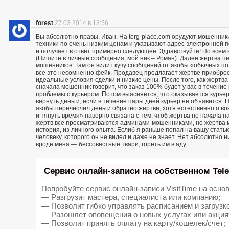
forest
27.03.2014 в 13:56
Вы абсолютно правы, Иван. На torg-place.com орудуют мошенни
техники по очень низким ценам и указывают адрес электронной 
и получает в ответ примерно следующее: Здравствуйте! По всем в
(Пишите в личные сообщения, мой ник – Роман). Далее жертва п
мошенников. Там он видит кучу сообщений от якобы «обычных пол
все это несомненно фейк. Продавец предлагает жертве приобрест
идеальные условия сделки и низкие цены. После того, как жерт
сначала мошенник говорит, что заказ 100% будет у вас в течение 
проблемы с курьером. Потом выясняется, что оказывается курьер
вернуть деньги, если в течение пары дней курьер не объявится. Н
якобы перечислил деньги обратно жертве, хотя естественно о воз
и тянуть время» наверно связана с тем, чтоб жертва не начала н
жертв все просматриваются админами-мошенниками, но жертва м
история, из личного опыта. Еслиб я раньше попал на вашу статью
человеку, которого он не видел и даже не знает. Нет абсолютно 
вроде меня — бессовестные твари, гореть им в аду.
Сервис онлайн-записи на собственном Tel
Попробуйте сервис онлайн-записи VisitTime на основ
— Разгрузит мастера, специалиста или компанию;
— Позволит гибко управлять расписанием и загрузк
— Разошлет оповещения о новых услугах или акция
— Позволит принять оплату на карту/кошелек/счет;