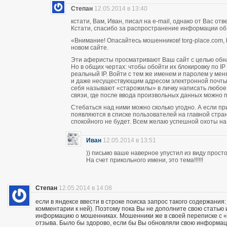
Степан
12.05.2014 в 13:40
кстати, Вам, Иван, писал на e-mail, однако от Вас о
Кстати, спасибо за распространение информации об
«Внимание! Опасайтесь мошенников! torg-place.com, bu
новом сайте.
Эти аферисты просматривают Ваш сайт с целью обн
Но в общих чертах: чтобы обойти их блокировку по 
реальный IP. Войти с тем же именем и паролем у м
и даже несуществующим адресом электронной почты п
себя называют «старожилы» в личку написать любое
связи, где после ввода произвольных данных можно пи
Стебаться над ними можно сколько угодно. А если п
появляются в списке пользователей на главной стран
спокойного не будет. Всем желаю успешной охоты н
Иван
12.05.2014 в 13:51
)) письмо ваше наверное упустил из виду прос
На счет прикольного имени, это тема!!!!!!
Степан
12.05.2014 в 14:08
если в яндексе ввести в строке поиска запрос такого содержания:
комментарии к ней). Поэтому пока Вы не дополните свою статью
информацию о мошенниках. Мошенники же в своей переписке с «кл
отзыва. Было бы здорово, если бы Вы обновляли свою информац