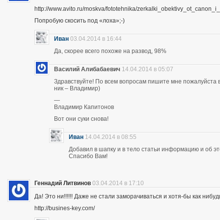
http://www.avito.ru/moskva/fototehnika/zerkalki_obektivy_ot_canon
Попробую скосить под «лоха»;-)
Иван
03.04.2014 в 16:44
Да, скорее всего похоже на развод, 98%
Василий Алибабаевич
14.04.2014 в 05:07
Здравствуйте! По всем вопросам пишите мне пожалуйста в 
ник – Владимир)
—
Владимир Капитонов
Вот они суки снова!
Иван
14.04.2014 в 08:55
Добавил в шапку и в тело статьи информацию и об э
Спасибо Вам!
Геннадий Литвинов
03.04.2014 в 17:10
Да! Это ни!!!!!! Даже не стали заморачиваться и хотя-бы как нибуд
http://busines-key.com/