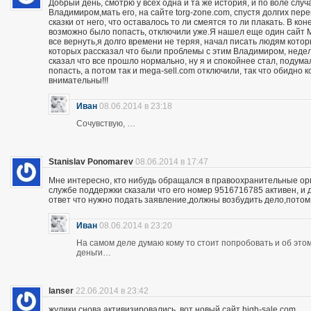
Добрый день, смотрю у всех одна и та же история, и по воле слу
Владимиром,мать его, на сайте torg-zone.com, спустя долгих пере
сказки от него, что оставалось то ли смеятся то ли плакать. В ко
возможно было попасть, отключили уже.Я нашел еще один сайт M
все вернуть,я долго времени не теряя, начал писать людям кото
которых рассказал что были проблемы с этим Владимиром, неделю
сказал что все прошло нормально, ну я и спокойнее стал, подума
попасть, а потом так и mega-sell.com отключили, так что обидно 
внимательны!!!
Иван
08.06.2014 в 23:18
Сочувствую, …
Stanislav Ponomarev
08.06.2014 в 17:47
Мне интересно, кто нибудь обращался в правоохранительные орга
службе поддержки сказали что его номер 9516716785 активен, и 
ответ что нужно подать заявление,должны возбудить дело,потом
Иван
08.06.2014 в 23:20
На самом деле думаю кому то стоит попробовать и об этом 
деньги…
lanser
22.06.2014 в 23:42
жулики снова активизировались, вот новый сайт high-sale.com