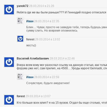
yanok72
28.03.2014 в 21:26
Ребята где же вы были раньше??? И Геннадий поздно отписался 
Иван
28.03.2014 в 22:35
Блин… Чувак, просто не завидую тебе, теперь будешь ум
сумму слить. Но вовремя опомнились
forest
29.03.2014 в 13:02
жесть))
Василий Алибабаевич
28.03.2014 в 22:46
Вчера всем кому мог разослал ссылку на данную статью, как толь
форума уже нет, сам прилип, на 4500… Уроды кароч! Gennadii, сп
Иван
28.03.2014 в 22:59
Сочувствую, будьте аккуратнее!
forest
29.03.2014 в 13:07
Кто больше всех влип? я на 15 кусков. Отдал бы еще столько, что