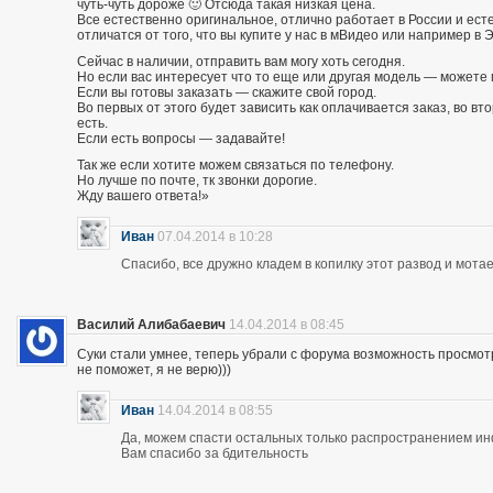
чуть-чуть дороже 🙂 Отсюда такая низкая цена.
Все естественно оригинальное, отлично работает в России и есте
отличатся от того, что вы купите у нас в мВидео или например в 
Сейчас в наличии, отправить вам могу хоть сегодня.
Но если вас интересует что то еще или другая модель — можете 
Если вы готовы заказать — скажите свой город.
Во первых от этого будет зависить как оплачивается заказ, во вто
есть.
Если есть вопросы — задавайте!
Так же если хотите можем связаться по телефону.
Но лучше по почте, тк звонки дорогие.
Жду вашего ответа!»
Иван
07.04.2014 в 10:28
Спасибо, все дружно кладем в копилку этот развод и мотае
Василий Алибабаевич
14.04.2014 в 08:45
Суки стали умнее, теперь убрали с форума возможность просмот
не поможет, я не верю)))
Иван
14.04.2014 в 08:55
Да, можем спасти остальных только распространением и
Вам спасибо за бдительность