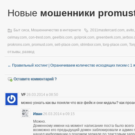
Новые
мошенники promus
Быт сиса
,
Мошенничество в интернете
2011mastercard.com
,
avito
celmay.com
,
con-trest.com
,
geelbis.com
,
golprok.com
,
greenberk.com
,
jerbox
prokrons.com
,
promust.com
,
sell-place.com
,
strimbor.com
,
torg-place.com
,
Tor
отзывы
,
развод
←
Правильный хостинг | Ограничиваем количество исходящих писем с 1 
Оставите комментарий ?
VF
26.03.2014 в 08:50
можно узнать как вы поняли что все фейк и они кидалы? как про
Иван
26.03.2014 в 09:15
Можно.
Доменному имени на момент написание поста было всего 28
возможно его предыдущий домен заблокировали и админ про
нашел информации о похожем зеркале по текстовым запро