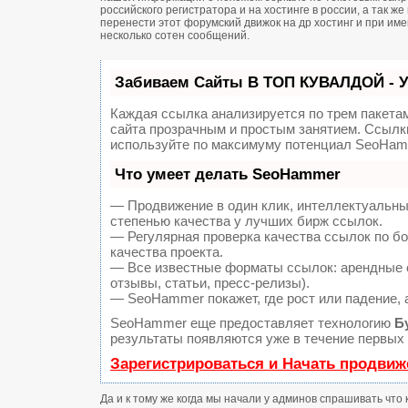
российского регистратора и на хостинге в россии, а так 
перенести этот форумский движок на др хостинг и при и
несколько сотен сообщений.
Забиваем Сайты В ТОП КУВАЛДОЙ - 
Каждая ссылка анализируется по трем пакета
сайта прозрачным и простым занятием. Ссылки
используйте по максимуму потенциал SeoHam
Что умеет делать SeoHammer
— Продвижение в один клик, интеллектуальны
степенью качества у лучших бирж ссылок.
— Регулярная проверка качества ссылок по б
качества проекта.
— Все известные форматы ссылок: арендные с
отзывы, статьи, пресс-релизы).
— SeoHammer покажет, где рост или падение, 
SeoHammer еще предоставляет технологию
Б
результаты появляются уже в течение первых 
Зарегистрироваться и Начать продвиж
Да и к тому же когда мы начали у админов спрашивать что 