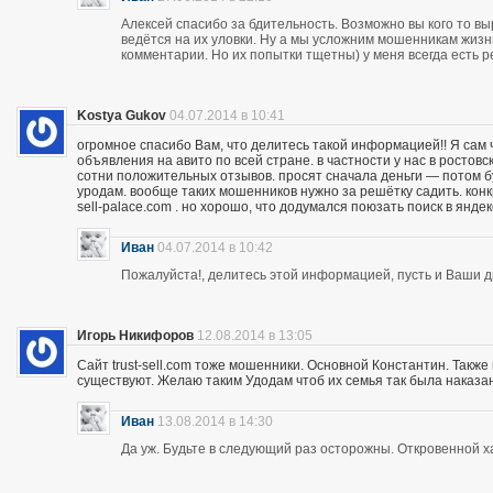
Алексей спасибо за бдительность. Возможно вы кого то вы
ведётся на их уловки. Ну а мы усложним мошенникам жизнь
комментарии. Но их попытки тщетны) у меня всегда есть р
Kostya Gukov
04.07.2014 в 10:41
огромное спасибо Вам, что делитесь такой информацией!! Я сам
объявления на авито по всей стране. в частности у нас в ростов
сотни положительных отзывов. просят сначала деньги — потом бу
уродам. вообще таких мошенников нужно за решётку садить. кон
sell-palace.com . но хорошо, что додумался поюзать поиск в янде
Иван
04.07.2014 в 10:42
Пожалуйста!, делитесь этой информацией, пусть и Ваши др
Игорь Никифоров
12.08.2014 в 13:05
Сайт trust-sell.com тоже мошенники. Основной Константин. Также
существуют. Желаю таким Удодам чтоб их семья так была наказан
Иван
13.08.2014 в 14:30
Да уж. Будьте в следующий раз осторожны. Откровенной х