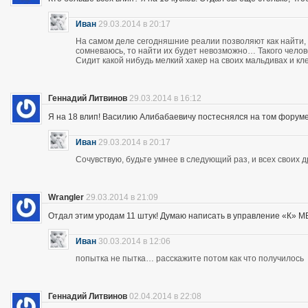
Иван
29.03.2014 в 20:17
На самом деле сегодняшние реалии позволяют как найти, 
сомневаюсь, то найти их будет невозможно… Такого чело
Сидит какой нибудь мелкий хакер на своих мальдивах и кл
Геннадий Литвинов
29.03.2014 в 16:12
Я на 18 влип! Василию Алибабаевичу постеснялся на том форуме призна
Иван
29.03.2014 в 20:17
Сочувствую, будьте умнее в следующий раз, и всех своих 
Wrangler
29.03.2014 в 21:09
Отдал этим уродам 11 штук! Думаю написать в управление «К» МВД
Иван
30.03.2014 в 12:06
попытка не пытка… расскажите потом как что получилось
Геннадий Литвинов
02.04.2014 в 22:08