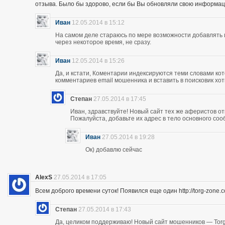
отзыва. Было бы здорово, если бы Вы обновляли свою информац
Иван
12.05.2014 в 15:12
На самом деле стараюсь по мере возможности добавлять 
через некоторое время, не сразу.
Иван
12.05.2014 в 15:26
Да, и кстати, Коментарии индексируются теми словами кот
комментариев email мошенника и вставить в поисковик хоть
Степан
27.05.2014 в 17:45
Иван, здравствуйте! Новый сайт тех же аферистов отк
Пожалуйста, добавьте их адрес в тело основного со
Иван
27.05.2014 в 19:28
Ок) добавлю сейчас
AlexS
27.05.2014 в 17:05
Всем доброго времени суток! Появился еще один http://torg-zone
Степан
27.05.2014 в 17:43
Да, целиком поддерживаю! Новый сайт мошенников — Torg