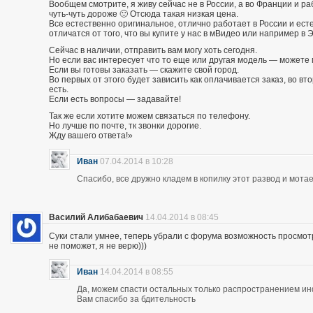
Вообщем смотрите, я живу сейчас не в России, а во Франции и р
чуть-чуть дороже 🙂 Отсюда такая низкая цена.
Все естественно оригинальное, отлично работает в России и есте
отличатся от того, что вы купите у нас в мВидео или например в 
Сейчас в наличии, отправить вам могу хоть сегодня.
Но если вас интересует что то еще или другая модель — можете 
Если вы готовы заказать — скажите свой город.
Во первых от этого будет зависить как оплачивается заказ, во вто
есть.
Если есть вопросы — задавайте!
Так же если хотите можем связаться по телефону.
Но лучше по почте, тк звонки дорогие.
Жду вашего ответа!»
Иван
07.04.2014 в 10:28
Спасибо, все дружно кладем в копилку этот развод и мотае
Василий Алибабаевич
14.04.2014 в 08:45
Суки стали умнее, теперь убрали с форума возможность просмот
не поможет, я не верю)))
Иван
14.04.2014 в 08:55
Да, можем спасти остальных только распространением и
Вам спасибо за бдительность