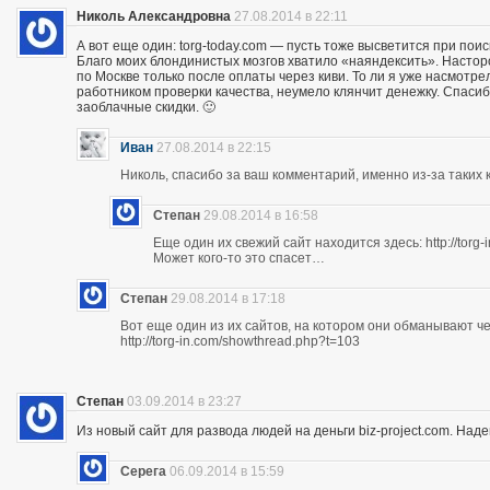
Николь Александровна
27.08.2014 в 22:11
А вот еще один: torg-today.com — пусть тоже высветится при поис
Благо моих блондинистых мозгов хватило «наяндексить». Насторо
по Москве только после оплаты через киви. То ли я уже насмотр
работником проверки качества, неумело клянчит денежку. Спасибо
заоблачные скидки. 🙂
Иван
27.08.2014 в 22:15
Николь, спасибо за ваш комментарий, именно из-за таких к
Степан
29.08.2014 в 16:58
Еще один их свежий сайт находится здесь: http://torg
Может кого-то это спасет…
Степан
29.08.2014 в 17:18
Вот еще один из их сайтов, на котором они обманывают ч
http://torg-in.com/showthread.php?t=103
Степан
03.09.2014 в 23:27
Из новый сайт для развода людей на деньги biz-project.com. Надеюс
Серега
06.09.2014 в 15:59