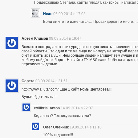
Поддерживаю Степана, сайты плодят, как грибы, написал 
Иван
06.09.2014 в 17:08
Вряд ли что то изменится… Провайдеров то много….
Артём Климов
08.09.2014 в 19:47
Всем кто пострадал от этих уродов советую писать заявление в 
своей области.Это одни и те же лица по номеру на который пер
счёт и взять их за уши .Чем больше людей напишут тем лучше и 
любому пойдёт в оборот .На сайте ГУ МВД вашей области -для г
перечисляли деньги .
Серега
08.09.2014 в 21:51
http://www.allutar.com/ Еще 1 сайт Ромы Дегтярева!!!
Будьте бдительны!!!!
exilibris_anton
14.09.2014 в 22:07
Кидалово? Технику заказывали?
Олег Олейник
19.09.2014 в 11:10
100% кидалово!!!