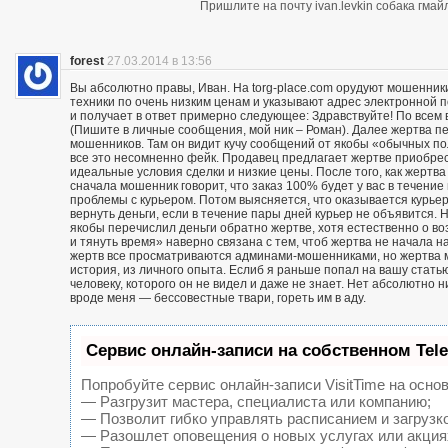
Пришлите на почту ivan.levkin собака гмайл
forest
27.03.2014 в 13:56
Вы абсолютно правы, Иван. На torg-place.com орудуют мошенни
техники по очень низким ценам и указывают адрес электронной 
и получает в ответ примерно следующее: Здравствуйте! По всем в
(Пишите в личные сообщения, мой ник – Роман). Далее жертва п
мошенников. Там он видит кучу сообщений от якобы «обычных пол
все это несомненно фейк. Продавец предлагает жертве приобрест
идеальные условия сделки и низкие цены. После того, как жерт
сначала мошенник говорит, что заказ 100% будет у вас в течение 
проблемы с курьером. Потом выясняется, что оказывается курьер
вернуть деньги, если в течение пары дней курьер не объявится. Н
якобы перечислил деньги обратно жертве, хотя естественно о воз
и тянуть время» наверно связана с тем, чтоб жертва не начала н
жертв все просматриваются админами-мошенниками, но жертва м
история, из личного опыта. Еслиб я раньше попал на вашу статью
человеку, которого он не видел и даже не знает. Нет абсолютно 
вроде меня — бессовестные твари, гореть им в аду.
Сервис онлайн-записи на собственном Tel
Попробуйте сервис онлайн-записи VisitTime на основ
— Разгрузит мастера, специалиста или компанию;
— Позволит гибко управлять расписанием и загрузк
— Разошлет оповещения о новых услугах или акция