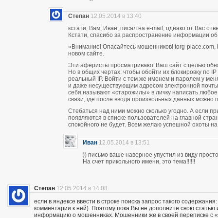
Степан
12.05.2014 в 13:40
кстати, Вам, Иван, писал на e-mail, однако от Вас о
Кстати, спасибо за распространение информации об
«Внимание! Опасайтесь мошенников! torg-place.com, bu
новом сайте.
Эти аферисты просматривают Ваш сайт с целью обн
Но в общих чертах: чтобы обойти их блокировку по 
реальный IP. Войти с тем же именем и паролем у м
и даже несуществующим адресом электронной почты п
себя называют «старожилы» в личку написать любое
связи, где после ввода произвольных данных можно пи
Стебаться над ними можно сколько угодно. А если п
появляются в списке пользователей на главной стран
спокойного не будет. Всем желаю успешной охоты н
Иван
12.05.2014 в 13:51
)) письмо ваше наверное упустил из виду прос
На счет прикольного имени, это тема!!!!!!
Степан
12.05.2014 в 14:08
если в яндексе ввести в строке поиска запрос такого содержания:
комментарии к ней). Поэтому пока Вы не дополните свою статью
информацию о мошенниках. Мошенники же в своей переписке с «кл