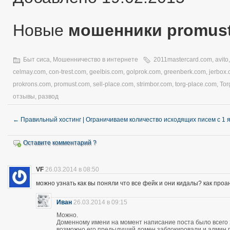
Новые
мошенники promus
Быт сиса
,
Мошенничество в интернете
2011mastercard.com
,
avito
celmay.com
,
con-trest.com
,
geelbis.com
,
golprok.com
,
greenberk.com
,
jerbox
prokrons.com
,
promust.com
,
sell-place.com
,
strimbor.com
,
torg-place.com
,
Tor
отзывы
,
развод
←
Правильный хостинг | Ограничиваем количество исходящих писем с 1 
Оставите комментарий ?
VF
26.03.2014 в 08:50
можно узнать как вы поняли что все фейк и они кидалы? как про
Иван
26.03.2014 в 09:15
Можно.
Доменному имени на момент написание поста было всего 28
возможно его предыдущий домен заблокировали и админ про