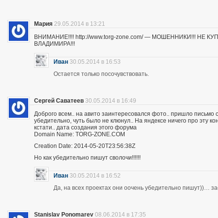
Мария
29.05.2014 в 13:21
ВНИМАНИЕ!!!! http://www.torg-zone.com/ — МОШЕННИКИ!!! НЕ
ВЛАДИМИРА!!!
Иван
30.05.2014 в 16:53
Остается только посочувствовать.
Сергей Саватеев
30.05.2014 в 16:49
Доброго всем.. на авито заинтересовался фото.. пришло письмо с
убедительно, чуть было не клюнул.. На яндексе ничего про эту к
кстати.. дата создания этого форума
Domain Name: TORG-ZONE.COM
Creation Date: 2014-05-20T23:56:38Z
Но как убедительно пишут сволочи!!!!!!
Иван
30.05.2014 в 16:52
Да, на всех проектах они оочень убедительно пишут))… з
Stanislav Ponomarev
08.06.2014 в 17:35