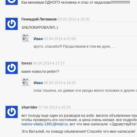
Как минимум ОДНОГО человека я спас от кидалова!!!!!!!!!!!!!!!!!!!!!
Геннадий Литвинов
03.04.2014 в 18:30
ЗАБЛОКИРОВАЛИ!;-)
Иван
03.04.2014 в 22:06
круто, спасибо!!! Продолжаем в том же духе, …
forest
04.04.2014 в 17:37
какие новости ребят?
Иван
06.04.2014 в 19:25
пока тишина, но думаю эти уроды много похожих и других 
shurrider
07.04.2014 в 10:24
вот походу еще один из разводов на avito. висело объявление п
чтобы проверить его состояние, а цена очень низкая. все подроб
ivanov-vitaliy-1991@mail.ru
. вот что мне написали: «Здравствуйте!
Это Виталий, по поводу обьявления! Спасибо что мне написали!