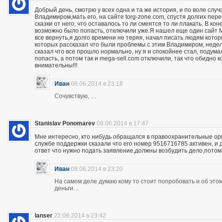
Добрый день, смотрю у всех одна и та же история, и по воле слу
Владимиром,мать его, на сайте torg-zone.com, спустя долгих пере
сказки от него, что оставалось то ли смеятся то ли плакать. В ко
возможно было попасть, отключили уже.Я нашел еще один сайт M
все вернуть,я долго времени не теряя, начал писать людям кото
которых рассказал что были проблемы с этим Владимиром, неделю
сказал что все прошло нормально, ну я и спокойнее стал, подума
попасть, а потом так и mega-sell.com отключили, так что обидно 
внимательны!!!
Иван
08.06.2014 в 23:18
Сочувствую, …
Stanislav Ponomarev
08.06.2014 в 17:47
Мне интересно, кто нибудь обращался в правоохранительные орга
службе поддержки сказали что его номер 9516716785 активен, и 
ответ что нужно подать заявление,должны возбудить дело,потом
Иван
08.06.2014 в 23:20
На самом деле думаю кому то стоит попробовать и об этом 
деньги…
lanser
22.06.2014 в 23:42