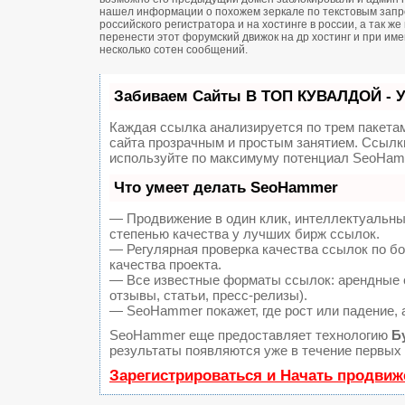
нашел информации о похожем зеркале по текстовым запро
российского регистратора и на хостинге в россии, а так 
перенести этот форумский движок на др хостинг и при и
несколько сотен сообщений.
Забиваем Сайты В ТОП КУВАЛДОЙ - 
Каждая ссылка анализируется по трем пакета
сайта прозрачным и простым занятием. Ссылки
используйте по максимуму потенциал SeoHam
Что умеет делать SeoHammer
— Продвижение в один клик, интеллектуальны
степенью качества у лучших бирж ссылок.
— Регулярная проверка качества ссылок по б
качества проекта.
— Все известные форматы ссылок: арендные с
отзывы, статьи, пресс-релизы).
— SeoHammer покажет, где рост или падение, 
SeoHammer еще предоставляет технологию
Б
результаты появляются уже в течение первых 
Зарегистрироваться и Начать продвиж