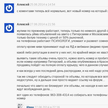
Алексей
25.06.2014 в 14:54
с коментами теперь всё нормально, вот новый номер на которы
Алексей
27.06.2014 в 21:56
жулики по прежнему работают, теперь только по немного другой 
появилась уйма объявлений на авито с Питерскими и Московским
только белую технику с ценой от 50% рыночной,
на телефонах работают ПСИХОЛОГИ, уломают и развеют сомнения
оплату кроме киви принимают ещё на ЯД и вебмани (видимо при
какой либо репутации в инете у них нет, по крайней мере не хва
выявить такие объявы очень просто, нужно взять номер и пробить п
если номер например Питерский, а объява опубликована в Красно
продавец пойдёт на полную оплату курьеру, чего в данном случа
и как всегда у них последний день распродажи, и на неё надо усп
так же следует обходить стороной те объявы, по которым все во
недоступен, ну а дальше они просто кидают ссылку на форум…
печально что авито не блокируют эти объявы, не находя в них ни
ждут возбуждения дела…
вот один из телефонов: 963-308-4314 но собирать все телефоны н
номер
Иван
27.06.2014 в 22:16