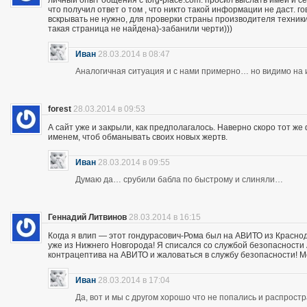
личный опыт общения с torg-place.com. просил выслать имей и с
что получил ответ о том , что никто такой информации не даст.
вскрывать не нужно, для проверки страны производителя техники,
такая страница не найдена)-забанили черти)))
Иван
28.03.2014 в 08:47
Аналогичная ситуация и с нами примерно… но видимо на и
forest
28.03.2014 в 09:53
А сайт уже и закрыли, как предполагалось. Наверно скоро тот ж
именем, чтоб обманывать своих новых жертв.
Иван
28.03.2014 в 09:55
Думаю да… срубили бабла по быстрому и слиняли…
Геннадий Литвинов
28.03.2014 в 16:15
Когда я влип — этот гондурасович-Рома был на АВИТО из Краснод
уже из Нижнего Новгорода! Я списался со службой безопасности А
контрацептива на АВИТО и жаловаться в службу безопасности! Мож
Иван
28.03.2014 в 17:04
Да, вот и мы с другом хорошо что не попались и распрос