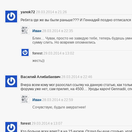
yanok72
28.03.2014 в 21:26
Ребята где же вы были раньше??? И Геннадий поздно отписался 
Иван
28.03.2014 в 22:35
Блин… Чувак, просто не завидую тебе, теперь будешь ум
сумму слить. Но вовремя опомнились
forest
29.03.2014 в 13:02
жесть))
Василий Алибабаевич
28.03.2014 в 22:46
Вчера всем кому мог разослал ссылку на данную статью, как толь
форума уже нет, сам прилип, на 4500… Уроды кароч! Gennadii, сп
Иван
28.03.2014 в 22:59
Сочувствую, будьте аккуратнее!
forest
29.03.2014 в 13:07
Кто больше всех влип? я на 15 кусков. Отдал бы еще столько, что