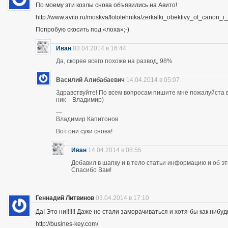
По моему эти козлы снова объявились на Авито!
http://www.avito.ru/moskva/fototehnika/zerkalki_obektivy_ot_canon
Попробую скосить под «лоха»;-)
Иван
03.04.2014 в 16:44
Да, скорее всего похоже на развод, 98%
Василий Алибабаевич
14.04.2014 в 05:07
Здравствуйте! По всем вопросам пишите мне пожалуйста в 
ник – Владимир)
—
Владимир Капитонов
Вот они суки снова!
Иван
14.04.2014 в 08:55
Добавил в шапку и в тело статьи информацию и об э
Спасибо Вам!
Геннадий Литвинов
03.04.2014 в 17:10
Да! Это ни!!!!!! Даже не стали заморачиваться и хотя-бы как нибуд
http://busines-key.com/