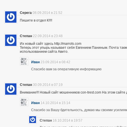
Серега
08.09.2014 в 21:52
Пишите в отдел К!!!!
Степан
22.09.2014 в 23:48
Их новый сайт здесь http://marrots.com
Теперь этот упырь называет себя Евгением Паниным. Почта так
использованием сайта Авито.
Иван
23.09.2014 в 08:42
Спасибо вам за оперативную информацию
Степан
30.09.2014 в 07:19
Внимание!!! Новый сайт мошенников con-trest.com На этом сайте д
Иван
14.10.2014 в 15:14
Спасибо за Вашу бдительность, думаю мы своими усилиям
Степан
16.10.2014 в 19:57