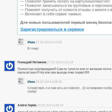
— Позволит принять оплату на карту/кошелек/счет;
— Позволит записываться на групповые и персонал
— Поможет получить от клиента отзывы о визите к 
— Включает в себя сервис чаевых.
Для новых пользователей первый месяц беспла
Зарегистрироваться в сервисе
Иван
27.03.2014 в 14:03
В точку!
Геннадий Литвинов
27.03.2014 в 21:18
Полностью подтверждаю!!! Сам по тупости или от желания почт
горла встанут!!! Ну или при выходе очко порвут!!!!!!
Иван
28.03.2014 в 08:46
Сочувствую, я и сам чуть не повелся…((( но вовремя сооб
схему!
Andrei Sigida
28.03.2014 в 08:45