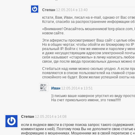
Степан
12.05.2014 в 13:40
кстати, Вам, Иван, писал на e-mail, однако от Вас о
Кстати, спасибо за распространение информации об
«Внимание! Опасайтесь мошенников! torg-place.com, bu
новом сайте.
Эти аферисты просматривают Ваш сайт с целью обн
Но в общих чертах: чтобы обойти их блокировку по 
реальный IP. Войти с тем же именем и паролем у м
и даже несуществующим адресом электронной почты п
себя называют «старожилы» в личку написать любое
связи, где после ввода произвольных данных можно пи
Стебаться над ними можно сколько угодно. А если п
появляются в списке пользователей на главной стран
спокойного не будет. Всем желаю успешной охоты н
Иван
12.05.2014 в 13:51
)) письмо ваше наверное упустил из виду прос
На счет прикольного имени, это тема!!!!!!
Степан
12.05.2014 в 14:08
если в яндексе ввести в строке поиска запрос такого содержания:
комментарии к ней). Поэтому пока Вы не дополните свою статью
информацию о мошенниках. Мошенники же в своей переписке с «кл