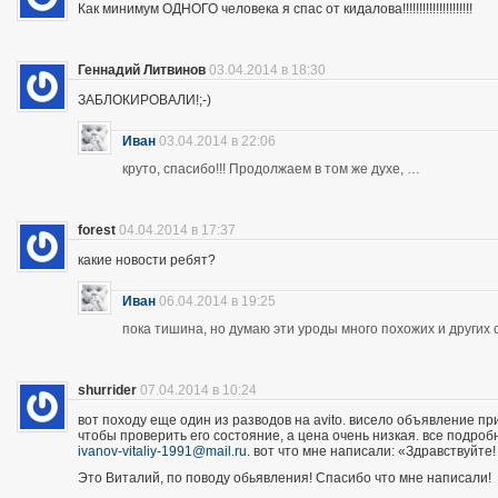
Как минимум ОДНОГО человека я спас от кидалова!!!!!!!!!!!!!!!!!!!!!
Геннадий Литвинов
03.04.2014 в 18:30
ЗАБЛОКИРОВАЛИ!;-)
Иван
03.04.2014 в 22:06
круто, спасибо!!! Продолжаем в том же духе, …
forest
04.04.2014 в 17:37
какие новости ребят?
Иван
06.04.2014 в 19:25
пока тишина, но думаю эти уроды много похожих и других 
shurrider
07.04.2014 в 10:24
вот походу еще один из разводов на avito. висело объявление п
чтобы проверить его состояние, а цена очень низкая. все подроб
ivanov-vitaliy-1991@mail.ru
. вот что мне написали: «Здравствуйте!
Это Виталий, по поводу обьявления! Спасибо что мне написали!