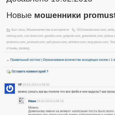
Новые
мошенники promus
Быт сиса
,
Мошенничество в интернете
2011mastercard.com
,
avito
celmay.com
,
con-trest.com
,
geelbis.com
,
golprok.com
,
greenberk.com
,
jerbox
prokrons.com
,
promust.com
,
sell-place.com
,
strimbor.com
,
torg-place.com
,
Tor
отзывы
,
развод
←
Правильный хостинг | Ограничиваем количество исходящих писем с 1 
Оставите комментарий ?
VF
26.03.2014 в 08:50
можно узнать как вы поняли что все фейк и они кидалы? как про
Иван
26.03.2014 в 09:15
Можно.
Доменному имени на момент написание поста было всего 28
возможно его предыдущий домен заблокировали и админ про