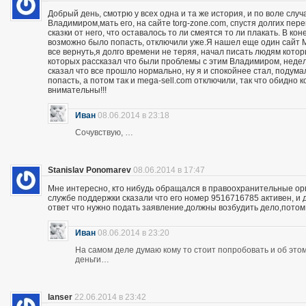
Добрый день, смотрю у всех одна и та же история, и по воле слу
Владимиром,мать его, на сайте torg-zone.com, спустя долгих пере
сказки от него, что оставалось то ли смеятся то ли плакать. В ко
возможно было попасть, отключили уже.Я нашел еще один сайт M
все вернуть,я долго времени не теряя, начал писать людям кото
которых рассказал что были проблемы с этим Владимиром, неделю
сказал что все прошло нормально, ну я и спокойнее стал, подума
попасть, а потом так и mega-sell.com отключили, так что обидно 
внимательны!!!
Иван
08.06.2014 в 23:18
Сочувствую, …
Stanislav Ponomarev
08.06.2014 в 17:47
Мне интересно, кто нибудь обращался в правоохранительные орга
службе поддержки сказали что его номер 9516716785 активен, и 
ответ что нужно подать заявление,должны возбудить дело,потом
Иван
08.06.2014 в 23:20
На самом деле думаю кому то стоит попробовать и об этом 
деньги…
lanser
22.06.2014 в 23:42