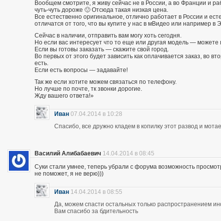
Вообщем смотрите, я живу сейчас не в России, а во Франции и р
чуть-чуть дороже 🙂 Отсюда такая низкая цена.
Все естественно оригинальное, отлично работает в России и есте
отличатся от того, что вы купите у нас в мВидео или например в 
Сейчас в наличии, отправить вам могу хоть сегодня.
Но если вас интересует что то еще или другая модель — можете 
Если вы готовы заказать — скажите свой город.
Во первых от этого будет зависить как оплачивается заказ, во вто
есть.
Если есть вопросы — задавайте!
Так же если хотите можем связаться по телефону.
Но лучше по почте, тк звонки дорогие.
Жду вашего ответа!»
Иван
07.04.2014 в 10:28
Спасибо, все дружно кладем в копилку этот развод и мотае
Василий Алибабаевич
14.04.2014 в 08:45
Суки стали умнее, теперь убрали с форума возможность просмот
не поможет, я не верю)))
Иван
14.04.2014 в 08:55
Да, можем спасти остальных только распространением и
Вам спасибо за бдительность