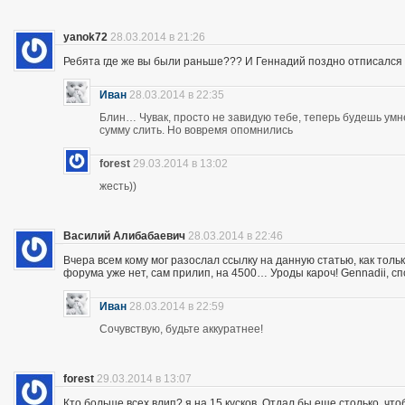
yanok72
28.03.2014 в 21:26
Ребята где же вы были раньше??? И Геннадий поздно отписался 
Иван
28.03.2014 в 22:35
Блин… Чувак, просто не завидую тебе, теперь будешь ум
сумму слить. Но вовремя опомнились
forest
29.03.2014 в 13:02
жесть))
Василий Алибабаевич
28.03.2014 в 22:46
Вчера всем кому мог разослал ссылку на данную статью, как толь
форума уже нет, сам прилип, на 4500… Уроды кароч! Gennadii, сп
Иван
28.03.2014 в 22:59
Сочувствую, будьте аккуратнее!
forest
29.03.2014 в 13:07
Кто больше всех влип? я на 15 кусков. Отдал бы еще столько, что