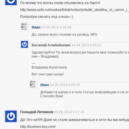
По моему эти козлы снова объявились на Авито!
http://www.avito.ru/moskva/fototehnika/zerkalki_obektivy_ot_canon
Попробую скосить под «лоха»;-)
Иван
03.04.2014 в 16:44
Да, скорее всего похоже на развод, 98%
Василий Алибабаевич
14.04.2014 в 05:07
Здравствуйте! По всем вопросам пишите мне пожалуйста в 
ник – Владимир)
—
Владимир Капитонов
Вот они суки снова!
Иван
14.04.2014 в 08:55
Добавил в шапку и в тело статьи информацию и об э
Спасибо Вам!
Геннадий Литвинов
03.04.2014 в 17:10
Да! Это ни!!!!!! Даже не стали заморачиваться и хотя-бы как нибуд
http://busines-key.com/