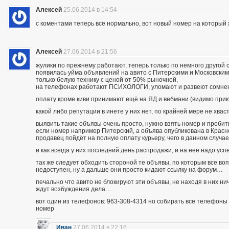
Алексей
25.06.2014 в 14:54
с коментами теперь всё нормально, вот новый номер на которы
Алексей
27.06.2014 в 21:56
жулики по прежнему работают, теперь только по немного другой 
появилась уйма объявлений на авито с Питерскими и Московским
только белую технику с ценой от 50% рыночной,
на телефонах работают ПСИХОЛОГИ, уломают и развеют сомнения
оплату кроме киви принимают ещё на ЯД и вебмани (видимо при
какой либо репутации в инете у них нет, по крайней мере не хва
выявить такие объявы очень просто, нужно взять номер и пробить п
если номер например Питерский, а объява опубликована в Красно
продавец пойдёт на полную оплату курьеру, чего в данном случа
и как всегда у них последний день распродажи, и на неё надо усп
так же следует обходить стороной те объявы, по которым все во
недоступен, ну а дальше они просто кидают ссылку на форум…
печально что авито не блокируют эти объявы, не находя в них ни
ждут возбуждения дела…
вот один из телефонов: 963-308-4314 но собирать все телефоны н
номер
Иван
27.06.2014 в 22:16