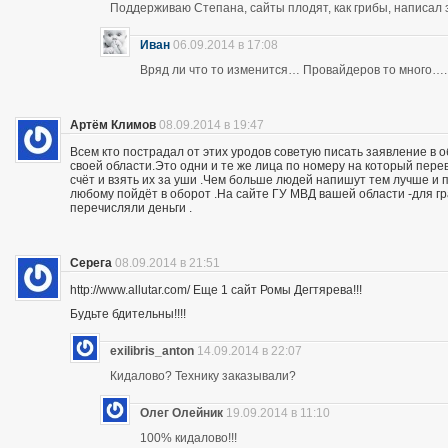
Поддерживаю Степана, сайты плодят, как грибы, написал 
Иван
06.09.2014 в 17:08
Вряд ли что то изменится… Провайдеров то много….
Артём Климов
08.09.2014 в 19:47
Всем кто пострадал от этих уродов советую писать заявление в 
своей области.Это одни и те же лица по номеру на который пер
счёт и взять их за уши .Чем больше людей напишут тем лучше и 
любому пойдёт в оборот .На сайте ГУ МВД вашей области -для г
перечисляли деньги .
Серега
08.09.2014 в 21:51
http://www.allutar.com/ Еще 1 сайт Ромы Дегтярева!!!
Будьте бдительны!!!!
exilibris_anton
14.09.2014 в 22:07
Кидалово? Технику заказывали?
Олег Олейник
19.09.2014 в 11:10
100% кидалово!!!