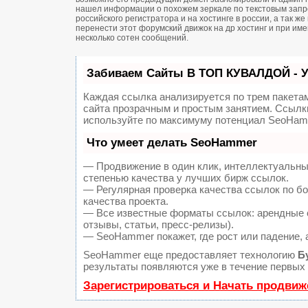
нашел информации о похожем зеркале по текстовым запро
российского регистратора и на хостинге в россии, а так 
перенести этот форумский движок на др хостинг и при и
несколько сотен сообщений.
Забиваем Сайты В ТОП КУВАЛДОЙ - 
Каждая ссылка анализируется по трем пакета
сайта прозрачным и простым занятием. Ссылки
используйте по максимуму потенциал SeoHam
Что умеет делать SeoHammer
— Продвижение в один клик, интеллектуальны
степенью качества у лучших бирж ссылок.
— Регулярная проверка качества ссылок по б
качества проекта.
— Все известные форматы ссылок: арендные с
отзывы, статьи, пресс-релизы).
— SeoHammer покажет, где рост или падение, 
SeoHammer еще предоставляет технологию
Б
результаты появляются уже в течение первых 
Зарегистрироваться и Начать продвиж