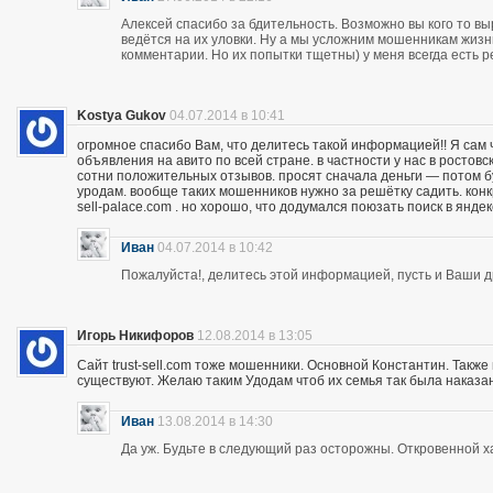
Алексей спасибо за бдительность. Возможно вы кого то вы
ведётся на их уловки. Ну а мы усложним мошенникам жизнь
комментарии. Но их попытки тщетны) у меня всегда есть р
Kostya Gukov
04.07.2014 в 10:41
огромное спасибо Вам, что делитесь такой информацией!! Я сам
объявления на авито по всей стране. в частности у нас в ростов
сотни положительных отзывов. просят сначала деньги — потом бу
уродам. вообще таких мошенников нужно за решётку садить. кон
sell-palace.com . но хорошо, что додумался поюзать поиск в янде
Иван
04.07.2014 в 10:42
Пожалуйста!, делитесь этой информацией, пусть и Ваши др
Игорь Никифоров
12.08.2014 в 13:05
Сайт trust-sell.com тоже мошенники. Основной Константин. Также
существуют. Желаю таким Удодам чтоб их семья так была наказан
Иван
13.08.2014 в 14:30
Да уж. Будьте в следующий раз осторожны. Откровенной х