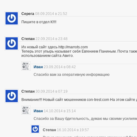
Серега
08.09.2014 в 21:52
Пишите в отдел К!!!!
Степан
22.09.2014 в 23:48
Их новый сайт здесь http://marrots.com
Теперь этот упырь называет себя Евгением Паниным. Почта так
использованием сайта Авито.
Иван
23.09.2014 в 08:42
Спасибо вам за оперативную информацию
Степан
30.09.2014 в 07:19
Внимание!!! Новый сайт мошенников con-trest.com На этом сайте д
Иван
14.10.2014 в 15:14
Спасибо за Вашу бдительность, думаю мы своими усилиям
Степан
16.10.2014 в 19:57