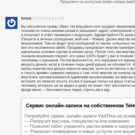
Пришлите на почту ivan.levkin собака гмайл
forest
27.03.2014 в 13:56
Вы абсолютно правы, Иван. На torg-place.com орудуют мошенни
техники по очень низким ценам и указывают адрес электронной 
и получает в ответ примерно следующее: Здравствуйте! По всем в
(Пишите в личные сообщения, мой ник – Роман). Далее жертва п
мошенников. Там он видит кучу сообщений от якобы «обычных пол
все это несомненно фейк. Продавец предлагает жертве приобрест
идеальные условия сделки и низкие цены. После того, как жерт
сначала мошенник говорит, что заказ 100% будет у вас в течение 
проблемы с курьером. Потом выясняется, что оказывается курьер
вернуть деньги, если в течение пары дней курьер не объявится. Н
якобы перечислил деньги обратно жертве, хотя естественно о воз
и тянуть время» наверно связана с тем, чтоб жертва не начала н
жертв все просматриваются админами-мошенниками, но жертва м
история, из личного опыта. Еслиб я раньше попал на вашу статью
человеку, которого он не видел и даже не знает. Нет абсолютно 
вроде меня — бессовестные твари, гореть им в аду.
Сервис онлайн-записи на собственном Tel
Попробуйте сервис онлайн-записи VisitTime на основ
— Разгрузит мастера, специалиста или компанию;
— Позволит гибко управлять расписанием и загрузк
— Разошлет оповещения о новых услугах или акция