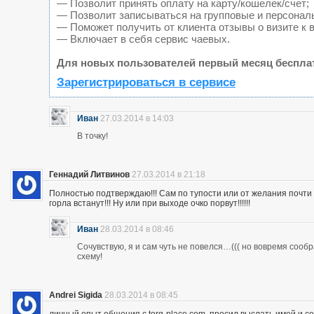
— Позволит принять оплату на карту/кошелек/счет;
— Позволит записываться на групповые и персонал
— Поможет получить от клиента отзывы о визите к 
— Включает в себя сервис чаевых.
Для новых пользователей первый месяц беспла
Зарегистрироваться в сервисе
Иван
27.03.2014 в 14:03
В точку!
Геннадий Литвинов
27.03.2014 в 21:18
Полностью подтверждаю!!! Сам по тупости или от желания почт
горла встанут!!! Ну или при выходе очко порвут!!!!!!
Иван
28.03.2014 в 08:46
Сочувствую, я и сам чуть не повелся…((( но вовремя сооб
схему!
Andrei Sigida
28.03.2014 в 08:45