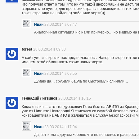
личный опыт общения с torg-place.com. просил выслать имей и с
что получил ответ о том , что никто такой информации не даст.
вскрывать не нужно, для проверки страны производителя техники,
такая страница не найдена)-забанили черти)))
Иван
28.03.2014 в 08:47
Аналогичная ситуация и с нами примерно… но видимо на и
forest
28.03.2014 в 09:53
А сайт уже и закрыли, как предполагалось. Наверно скоро тот ж
именем, чтоб обманывать своих новых жертв.
Иван
28.03.2014 в 09:55
Думаю да… срубили бабла по быстрому и слиняли…
Геннадий Литвинов
28.03.2014 в 16:15
Когда я влип — этот гондурасович-Рома был на АВИТО из Краснод
уже из Нижнего Новгорода! Я списался со службой безопасности А
контрацептива на АВИТО и жаловаться в службу безопасности! Мож
Иван
28.03.2014 в 17:04
Да, вот и мы с другом хорошо что не попались и распрос