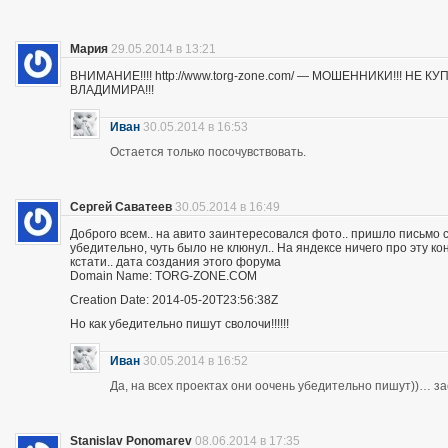
Мария
29.05.2014 в 13:21
ВНИМАНИЕ!!!! http://www.torg-zone.com/ — МОШЕННИКИ!!! НЕ
ВЛАДИМИРА!!!
Иван
30.05.2014 в 16:53
Остается только посочувствовать.
Сергей Саватеев
30.05.2014 в 16:49
Доброго всем.. на авито заинтересовался фото.. пришло письмо с
убедительно, чуть было не клюнул.. На яндексе ничего про эту к
кстати.. дата создания этого форума
Domain Name: TORG-ZONE.COM
Creation Date: 2014-05-20T23:56:38Z
Но как убедительно пишут сволочи!!!!!!
Иван
30.05.2014 в 16:52
Да, на всех проектах они оочень убедительно пишут))… з
Stanislav Ponomarev
08.06.2014 в 17:35