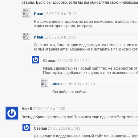
отзыва. Было бы здорово, если бы Вы обновляли свою информац
Иван
12.05.2014 в 15:12
На самом деле стараюсь по мере возможности добавлять 
через некоторое время, не сразу.
Иван
12.05.2014 в 15:26
Да, и кстати, Коментарии индексируются теми словами кот
комментариев email мошенника и вставить в поисковик хоть
Степан
27.05.2014 в 17:45
Иван, здравствуйте! Новый сайт тех же аферистов отк
Пожалуйста, добавьте их адрес в тело основного со
Иван
27.05.2014 в 19:28
Ок) добавлю сейчас
AlexS
27.05.2014 в 17:05
Всем доброго времени суток! Появился еще один http://torg-zone
Степан
27.05.2014 в 17:43
Да, целиком поддерживаю! Новый сайт мошенников — Torg