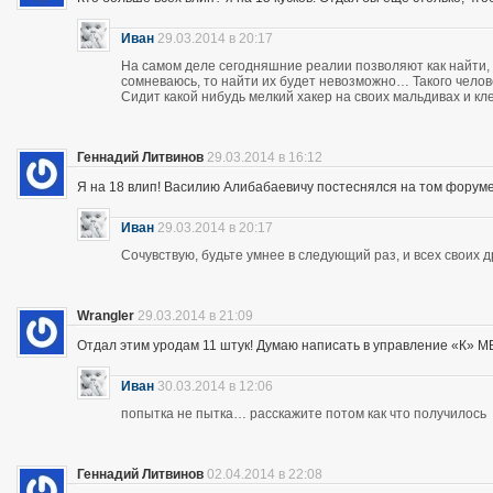
Иван
29.03.2014 в 20:17
На самом деле сегодняшние реалии позволяют как найти, 
сомневаюсь, то найти их будет невозможно… Такого чело
Сидит какой нибудь мелкий хакер на своих мальдивах и кл
Геннадий Литвинов
29.03.2014 в 16:12
Я на 18 влип! Василию Алибабаевичу постеснялся на том форуме призна
Иван
29.03.2014 в 20:17
Сочувствую, будьте умнее в следующий раз, и всех своих 
Wrangler
29.03.2014 в 21:09
Отдал этим уродам 11 штук! Думаю написать в управление «К» МВД
Иван
30.03.2014 в 12:06
попытка не пытка… расскажите потом как что получилось
Геннадий Литвинов
02.04.2014 в 22:08