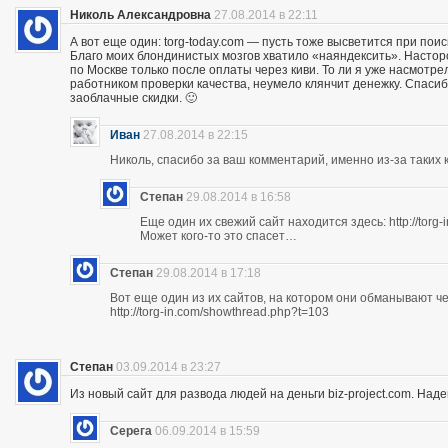
Николь Александровна
27.08.2014 в 22:11
А вот еще один: torg-today.com — пусть тоже высветится при поис
Благо моих блондинистых мозгов хватило «наяндексить». Насторо
по Москве только после оплаты через киви. То ли я уже насмотр
работником проверки качества, неумело клянчит денежку. Спасибо
заоблачные скидки. 🙂
Иван
27.08.2014 в 22:15
Николь, спасибо за ваш комментарий, именно из-за таких к
Степан
29.08.2014 в 16:58
Еще один их свежий сайт находится здесь: http://torg
Может кого-то это спасет…
Степан
29.08.2014 в 17:18
Вот еще один из их сайтов, на котором они обманывают ч
http://torg-in.com/showthread.php?t=103
Степан
03.09.2014 в 23:27
Из новый сайт для развода людей на деньги biz-project.com. Надеюс
Серега
06.09.2014 в 15:59