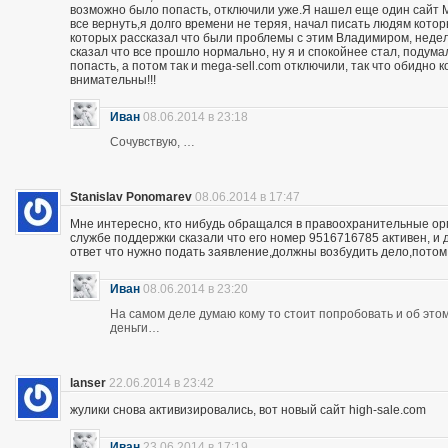
возможно было попасть, отключили уже.Я нашел еще один сайт M
все вернуть,я долго времени не теряя, начал писать людям кото
которых рассказал что были проблемы с этим Владимиром, неделю
сказал что все прошло нормально, ну я и спокойнее стал, подума
попасть, а потом так и mega-sell.com отключили, так что обидно 
внимательны!!!
Иван
08.06.2014 в 23:18
Сочувствую, …
Stanislav Ponomarev
08.06.2014 в 17:47
Мне интересно, кто нибудь обращался в правоохранительные орга
службе поддержки сказали что его номер 9516716785 активен, и 
ответ что нужно подать заявление,должны возбудить дело,потом
Иван
08.06.2014 в 23:20
На самом деле думаю кому то стоит попробовать и об этом 
деньги…
lanser
22.06.2014 в 23:42
жулики снова активизировались, вот новый сайт high-sale.com
Иван
23.06.2014 в 17:19