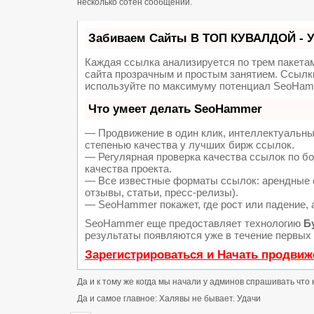
несколько сотен сообщений.
Забиваем Сайты В ТОП КУВАЛДОЙ - 
Каждая ссылка анализируется по трем пакета
сайта прозрачным и простым занятием. Ссылки
используйте по максимуму потенциал SeoHam
Что умеет делать SeoHammer
— Продвижение в один клик, интеллектуальны
степенью качества у лучших бирж ссылок.
— Регулярная проверка качества ссылок по б
качества проекта.
— Все известные форматы ссылок: арендные с
отзывы, статьи, пресс-релизы).
— SeoHammer покажет, где рост или падение, 
SeoHammer еще предоставляет технологию
Б
результаты появляются уже в течение первых 
Зарегистрироваться и Начать продвиж
Да и к тому же когда мы начали у админов спрашивать что 
Да и самое главное: Халявы не бывает. Удачи