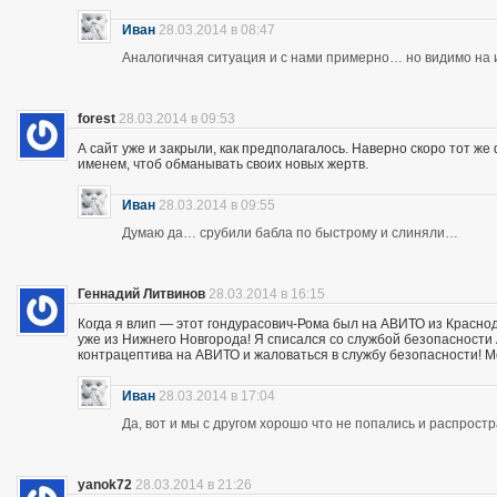
Иван
28.03.2014 в 08:47
Аналогичная ситуация и с нами примерно… но видимо на и
forest
28.03.2014 в 09:53
А сайт уже и закрыли, как предполагалось. Наверно скоро тот ж
именем, чтоб обманывать своих новых жертв.
Иван
28.03.2014 в 09:55
Думаю да… срубили бабла по быстрому и слиняли…
Геннадий Литвинов
28.03.2014 в 16:15
Когда я влип — этот гондурасович-Рома был на АВИТО из Краснод
уже из Нижнего Новгорода! Я списался со службой безопасности А
контрацептива на АВИТО и жаловаться в службу безопасности! Мож
Иван
28.03.2014 в 17:04
Да, вот и мы с другом хорошо что не попались и распрос
yanok72
28.03.2014 в 21:26