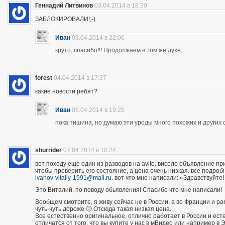
Геннадий Литвинов
03.04.2014 в 18:30
ЗАБЛОКИРОВАЛИ!;-)
Иван
03.04.2014 в 22:06
круто, спасибо!!! Продолжаем в том же духе, …
forest
04.04.2014 в 17:37
какие новости ребят?
Иван
06.04.2014 в 19:25
пока тишина, но думаю эти уроды много похожих и других 
shurrider
07.04.2014 в 10:24
вот походу еще один из разводов на avito. висело объявление п
чтобы проверить его состояние, а цена очень низкая. все подроб
ivanov-vitaliy-1991@mail.ru
. вот что мне написали: «Здравствуйте!
Это Виталий, по поводу обьявления! Спасибо что мне написали!
Вообщем смотрите, я живу сейчас не в России, а во Франции и р
чуть-чуть дороже 🙂 Отсюда такая низкая цена.
Все естественно оригинальное, отлично работает в России и есте
отличатся от того, что вы купите у нас в мВидео или например в 