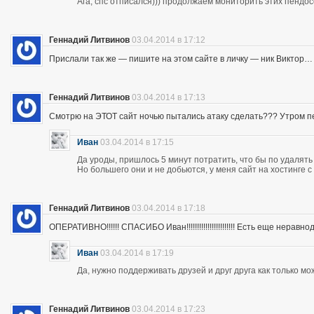
Ага, спс отписался))) продолжаем мониторить этих пендос
Геннадий Литвинов
03.04.2014 в 17:12
Прислали так же — пишите на этом сайте в личку — ник Виктор…
Геннадий Литвинов
03.04.2014 в 17:13
Смотрю на ЭТОТ сайт ночью пытались атаку сделать??? Утром п
Иван
03.04.2014 в 17:15
Да уроды, пришлось 5 минут потратить, что бы по удалять
Но большего они и не добьются, у меня сайт на хостинге 
Геннадий Литвинов
03.04.2014 в 17:18
ОПЕРАТИВНО!!!!!! СПАСИБО Иван!!!!!!!!!!!!!!!!!!!!!!! Есть еще неравнодушны
Иван
03.04.2014 в 17:19
Да, нужно поддерживать друзей и друг друга как только мо
Геннадий Литвинов
03.04.2014 в 17:23