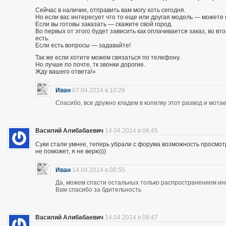
Сейчас в наличии, отправить вам могу хоть сегодня.
Но если вас интересует что то еще или другая модель — можете 
Если вы готовы заказать — скажите свой город.
Во первых от этого будет зависить как оплачивается заказ, во вто
есть.
Если есть вопросы — задавайте!
Так же если хотите можем связаться по телефону.
Но лучше по почте, тк звонки дорогие.
Жду вашего ответа!»
Иван
07.04.2014 в 10:28
Спасибо, все дружно кладем в копилку этот развод и мотае
Василий Алибабаевич
14.04.2014 в 08:45
Суки стали умнее, теперь убрали с форума возможность просмот
не поможет, я не верю)))
Иван
14.04.2014 в 08:55
Да, можем спасти остальных только распространением и
Вам спасибо за бдительность
Василий Алибабаевич
14.04.2014 в 08:47