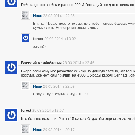
Ребята где же вы были раньше??? И Геннадий поздно отписался 
Иван
28.03.2014 в 22:35
Блин… Чувак, просто не завидую тебе, теперь будешь ум
сумму слить. Но вовремя опомнились
forest
29.03.2014 в 13:02
жесть))
Василий Алибабаевич
28.03.2014 в 22:46
Вчера всем кому мог разослал ссылку на данную статью, как толь
форума уже нет, сам прилип, на 4500… Уроды кароч! Gennadii, сп
Иван
28.03.2014 в 22:59
Сочувствую, будьте аккуратнее!
forest
29.03.2014 в 13:07
Кто больше всех влип? я на 15 кусков. Отдал бы еще столько, что
Иван
29.03.2014 в 20:17