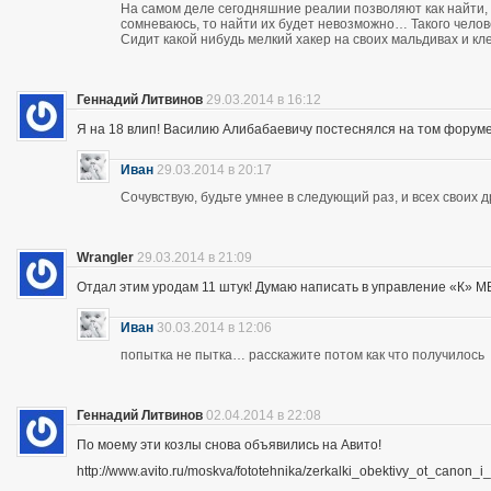
На самом деле сегодняшние реалии позволяют как найти, 
сомневаюсь, то найти их будет невозможно… Такого чело
Сидит какой нибудь мелкий хакер на своих мальдивах и кл
Геннадий Литвинов
29.03.2014 в 16:12
Я на 18 влип! Василию Алибабаевичу постеснялся на том форуме призна
Иван
29.03.2014 в 20:17
Сочувствую, будьте умнее в следующий раз, и всех своих 
Wrangler
29.03.2014 в 21:09
Отдал этим уродам 11 штук! Думаю написать в управление «К» МВД
Иван
30.03.2014 в 12:06
попытка не пытка… расскажите потом как что получилось
Геннадий Литвинов
02.04.2014 в 22:08
По моему эти козлы снова объявились на Авито!
http://www.avito.ru/moskva/fototehnika/zerkalki_obektivy_ot_canon