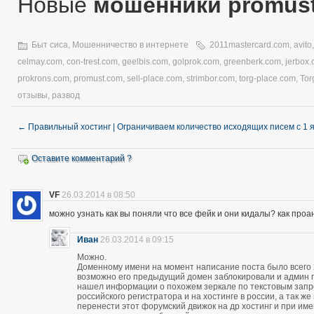
Новые
мошенники promus
Быт сиса
,
Мошенничество в интернете
2011mastercard.com
,
avito
celmay.com
,
con-trest.com
,
geelbis.com
,
golprok.com
,
greenberk.com
,
jerbox
prokrons.com
,
promust.com
,
sell-place.com
,
strimbor.com
,
torg-place.com
,
Tor
отзывы
,
развод
←
Правильный хостинг | Ограничиваем количество исходящих писем с 1 
Оставите комментарий ?
VF
26.03.2014 в 08:50
можно узнать как вы поняли что все фейк и они кидалы? как про
Иван
26.03.2014 в 09:15
Можно.
Доменному имени на момент написание поста было всего 28
возможно его предыдущий домен заблокировали и админ про
нашел информации о похожем зеркале по текстовым запро
российского регистратора и на хостинге в россии, а так 
перенести этот форумский движок на др хостинг и при и