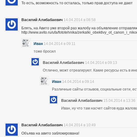
То есть, возможность то осталась, только прав доступа не дают
Василий Алибабаевич
14.04.2014 в 08:58
Блять, на Авито уже второй раз жалобу на объявление отправля
http://www.avito.ru/ufa/fototehnika/zerkalki_obektivy_ot_canon_i_
Иван
14.04.2014 в 09:11
тоже бросил
Василий Алибабаевич
14.04.2014 в 09:13
Отлично, можт отреагируют. Какие ресурсы есть в ине
Иван
14.04.2014 в 09:14
Различные сайты отзывов, социальные сети, ес
Василий Алибабаевич
15.04.2014 в 13:36
Иван, ну что там насчет сайтов куда жалов
Василий Алибабаевич
14.04.2014 в 10:49
Объява на авито заблокирована!