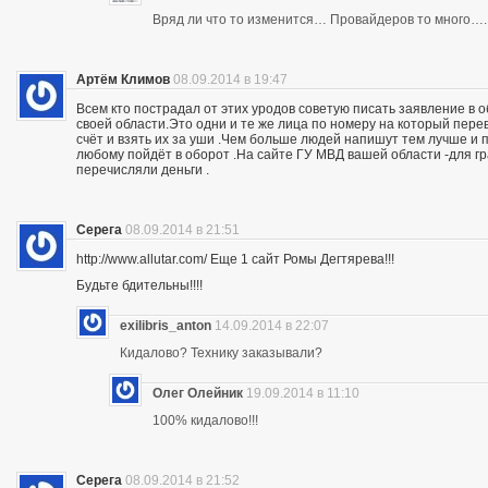
Вряд ли что то изменится… Провайдеров то много….
Артём Климов
08.09.2014 в 19:47
Всем кто пострадал от этих уродов советую писать заявление в 
своей области.Это одни и те же лица по номеру на который пер
счёт и взять их за уши .Чем больше людей напишут тем лучше и 
любому пойдёт в оборот .На сайте ГУ МВД вашей области -для г
перечисляли деньги .
Серега
08.09.2014 в 21:51
http://www.allutar.com/ Еще 1 сайт Ромы Дегтярева!!!
Будьте бдительны!!!!
exilibris_anton
14.09.2014 в 22:07
Кидалово? Технику заказывали?
Олег Олейник
19.09.2014 в 11:10
100% кидалово!!!
Серега
08.09.2014 в 21:52