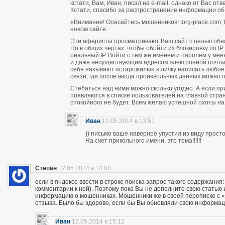
кстати, Вам, Иван, писал на e-mail, однако от Вас о
Кстати, спасибо за распространение информации об
«Внимание! Опасайтесь мошенников! torg-place.com, bu
новом сайте.
Эти аферисты просматривают Ваш сайт с целью обн
Но в общих чертах: чтобы обойти их блокировку по 
реальный IP. Войти с тем же именем и паролем у м
и даже несуществующим адресом электронной почты п
себя называют «старожилы» в личку написать любое
связи, где после ввода произвольных данных можно пи
Стебаться над ними можно сколько угодно. А если п
появляются в списке пользователей на главной стран
спокойного не будет. Всем желаю успешной охоты н
Иван
12.05.2014 в 13:51
)) письмо ваше наверное упустил из виду прос
На счет прикольного имени, это тема!!!!!!
Степан
12.05.2014 в 14:08
если в яндексе ввести в строке поиска запрос такого содержания:
комментарии к ней). Поэтому пока Вы не дополните свою статью
информацию о мошенниках. Мошенники же в своей переписке с «кл
отзыва. Было бы здорово, если бы Вы обновляли свою информац
Иван
12.05.2014 в 15:12