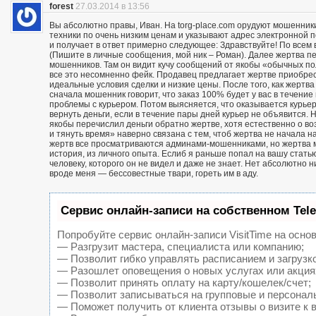
forest
27.03.2014 в 13:56
Вы абсолютно правы, Иван. На torg-place.com орудуют мошенни
техники по очень низким ценам и указывают адрес электронной 
и получает в ответ примерно следующее: Здравствуйте! По всем в
(Пишите в личные сообщения, мой ник – Роман). Далее жертва п
мошенников. Там он видит кучу сообщений от якобы «обычных пол
все это несомненно фейк. Продавец предлагает жертве приобрест
идеальные условия сделки и низкие цены. После того, как жерт
сначала мошенник говорит, что заказ 100% будет у вас в течение 
проблемы с курьером. Потом выясняется, что оказывается курьер
вернуть деньги, если в течение пары дней курьер не объявится. Н
якобы перечислил деньги обратно жертве, хотя естественно о воз
и тянуть время» наверно связана с тем, чтоб жертва не начала н
жертв все просматриваются админами-мошенниками, но жертва м
история, из личного опыта. Еслиб я раньше попал на вашу статью
человеку, которого он не видел и даже не знает. Нет абсолютно 
вроде меня — бессовестные твари, гореть им в аду.
Сервис онлайн-записи на собственном Tel
Попробуйте сервис онлайн-записи VisitTime на основ
— Разгрузит мастера, специалиста или компанию;
— Позволит гибко управлять расписанием и загрузк
— Разошлет оповещения о новых услугах или акция
— Позволит принять оплату на карту/кошелек/счет;
— Позволит записываться на групповые и персонал
— Поможет получить от клиента отзывы о визите к 