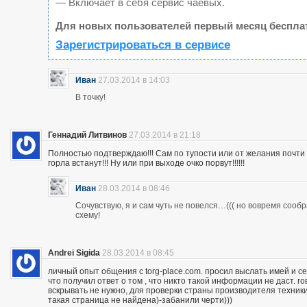
— Включает в себя сервис чаевых.
Для новых пользователей первый месяц беспла
Зарегистрироваться в сервисе
Иван
27.03.2014 в 14:03
В точку!
Геннадий Литвинов
27.03.2014 в 21:18
Полностью подтверждаю!!! Сам по тупости или от желания почт
горла встанут!!! Ну или при выходе очко порвут!!!!!!
Иван
28.03.2014 в 08:46
Сочувствую, я и сам чуть не повелся…((( но вовремя сооб
схему!
Andrei Sigida
28.03.2014 в 08:45
личный опыт общения с torg-place.com. просил выслать имей и с
что получил ответ о том , что никто такой информации не даст.
вскрывать не нужно, для проверки страны производителя техники,
такая страница не найдена)-забанили черти)))