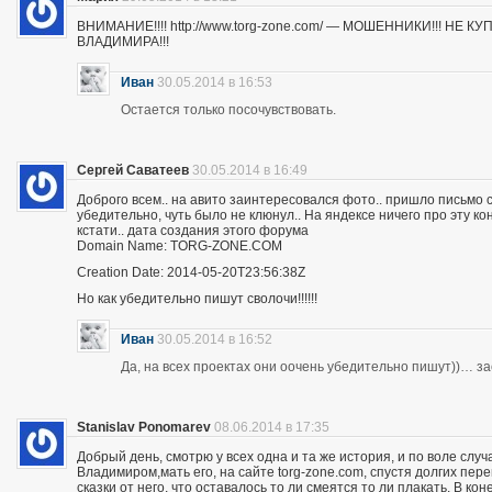
ВНИМАНИЕ!!!! http://www.torg-zone.com/ — МОШЕННИКИ!!! НЕ
ВЛАДИМИРА!!!
Иван
30.05.2014 в 16:53
Остается только посочувствовать.
Сергей Саватеев
30.05.2014 в 16:49
Доброго всем.. на авито заинтересовался фото.. пришло письмо с
убедительно, чуть было не клюнул.. На яндексе ничего про эту к
кстати.. дата создания этого форума
Domain Name: TORG-ZONE.COM
Creation Date: 2014-05-20T23:56:38Z
Но как убедительно пишут сволочи!!!!!!
Иван
30.05.2014 в 16:52
Да, на всех проектах они оочень убедительно пишут))… з
Stanislav Ponomarev
08.06.2014 в 17:35
Добрый день, смотрю у всех одна и та же история, и по воле слу
Владимиром,мать его, на сайте torg-zone.com, спустя долгих пере
сказки от него, что оставалось то ли смеятся то ли плакать. В ко