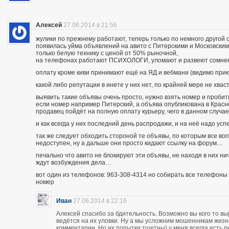
Алексей
27.06.2014 в 21:56
жулики по прежнему работают, теперь только по немного другой 
появилась уйма объявлений на авито с Питерскими и Московским
только белую технику с ценой от 50% рыночной,
на телефонах работают ПСИХОЛОГИ, уломают и развеют сомнения
оплату кроме киви принимают ещё на ЯД и вебмани (видимо при
какой либо репутации в инете у них нет, по крайней мере не хва
выявить такие объявы очень просто, нужно взять номер и пробить п
если номер например Питерский, а объява опубликована в Красно
продавец пойдёт на полную оплату курьеру, чего в данном случа
и как всегда у них последний день распродажи, и на неё надо усп
так же следует обходить стороной те объявы, по которым все во
недоступен, ну а дальше они просто кидают ссылку на форум…
печально что авито не блокируют эти объявы, не находя в них ни
ждут возбуждения дела…
вот один из телефонов: 963-308-4314 но собирать все телефоны н
номер
Иван
27.06.2014 в 22:16
Алексей спасибо за бдительность. Возможно вы кого то вы
ведётся на их уловки. Ну а мы усложним мошенникам жизнь
комментарии. Но их попытки тщетны) у меня всегда есть р