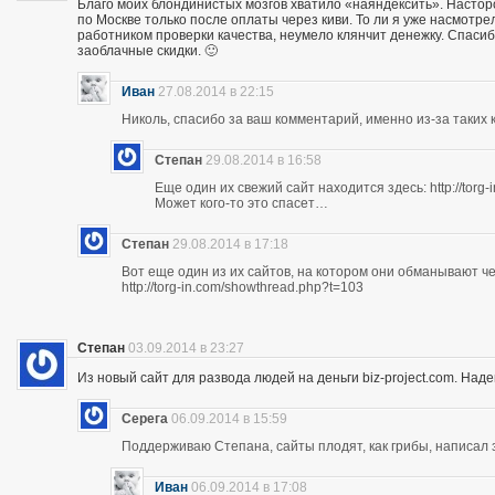
Благо моих блондинистых мозгов хватило «наяндексить». Насторо
по Москве только после оплаты через киви. То ли я уже насмотр
работником проверки качества, неумело клянчит денежку. Спасибо
заоблачные скидки. 🙂
Иван
27.08.2014 в 22:15
Николь, спасибо за ваш комментарий, именно из-за таких к
Степан
29.08.2014 в 16:58
Еще один их свежий сайт находится здесь: http://torg
Может кого-то это спасет…
Степан
29.08.2014 в 17:18
Вот еще один из их сайтов, на котором они обманывают ч
http://torg-in.com/showthread.php?t=103
Степан
03.09.2014 в 23:27
Из новый сайт для развода людей на деньги biz-project.com. Надеюс
Серега
06.09.2014 в 15:59
Поддерживаю Степана, сайты плодят, как грибы, написал 
Иван
06.09.2014 в 17:08