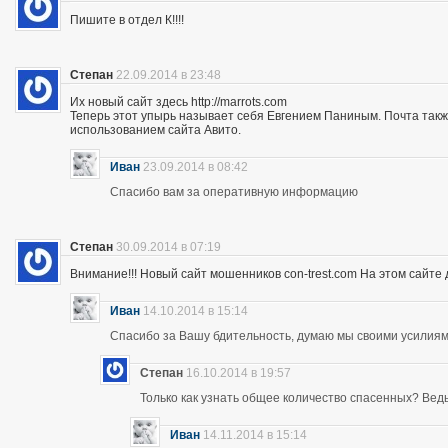
Пишите в отдел К!!!!
Степан
22.09.2014 в 23:48
Их новый сайт здесь http://marrots.com
Теперь этот упырь называет себя Евгением Паниным. Почта так
использованием сайта Авито.
Иван
23.09.2014 в 08:42
Спасибо вам за оперативную информацию
Степан
30.09.2014 в 07:19
Внимание!!! Новый сайт мошенников con-trest.com На этом сайте д
Иван
14.10.2014 в 15:14
Спасибо за Вашу бдительность, думаю мы своими усилиям
Степан
16.10.2014 в 19:57
Только как узнать общее количество спасенных? Ведь 
Иван
14.11.2014 в 15:14