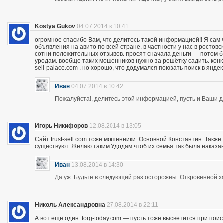
Kostya Gukov
04.07.2014 в 10:41
огромное спасибо Вам, что делитесь такой информацией!! Я сам
объявления на авито по всей стране. в частности у нас в ростов
сотни положительных отзывов. просят сначала деньги — потом бу
уродам. вообще таких мошенников нужно за решётку садить. кон
sell-palace.com . но хорошо, что додумался поюзать поиск в янде
Иван
04.07.2014 в 10:42
Пожалуйста!, делитесь этой информацией, пусть и Ваши др
Игорь Никифоров
12.08.2014 в 13:05
Сайт trust-sell.com тоже мошенники. Основной Константин. Также
существуют. Желаю таким Удодам чтоб их семья так была наказан
Иван
13.08.2014 в 14:30
Да уж. Будьте в следующий раз осторожны. Откровенной х
Николь Александровна
27.08.2014 в 22:11
А вот еще один: torg-today.com — пусть тоже высветится при поис