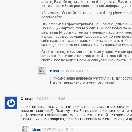
кстати, Вам, Иван, писал на e-mail, однако от Вас о
Кстати, спасибо за распространение информации об
«Внимание! Опасайтесь мошенников! torg-place.com, bu
новом сайте.
Эти аферисты просматривают Ваш сайт с целью обн
Но в общих чертах: чтобы обойти их блокировку по 
реальный IP. Войти с тем же именем и паролем у м
и даже несуществующим адресом электронной почты п
себя называют «старожилы» в личку написать любое
связи, где после ввода произвольных данных можно пи
Стебаться над ними можно сколько угодно. А если п
появляются в списке пользователей на главной стран
спокойного не будет. Всем желаю успешной охоты н
Иван
12.05.2014 в 13:51
)) письмо ваше наверное упустил из виду прос
На счет прикольного имени, это тема!!!!!!
Степан
12.05.2014 в 14:08
если в яндексе ввести в строке поиска запрос такого содержания:
комментарии к ней). Поэтому пока Вы не дополните свою статью
информацию о мошенниках. Мошенники же в своей переписке с «кл
отзыва. Было бы здорово, если бы Вы обновляли свою информац
Иван
12.05.2014 в 15:12