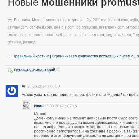
Новые
мошенники promus
Быт сиса
,
Мошенничество в интернете
2011mastercard.com
,
avito
celmay.com
,
con-trest.com
,
geelbis.com
,
golprok.com
,
greenberk.com
,
jerbox
prokrons.com
,
promust.com
,
sell-place.com
,
strimbor.com
,
torg-place.com
,
Tor
отзывы
,
развод
←
Правильный хостинг | Ограничиваем количество исходящих писем с 1 
Оставите комментарий ?
VF
26.03.2014 в 08:50
можно узнать как вы поняли что все фейк и они кидалы? как про
Иван
26.03.2014 в 09:15
Можно.
Доменному имени на момент написание поста было всего 28
возможно его предыдущий домен заблокировали и админ про
нашел информации о похожем зеркале по текстовым запро
российского регистратора и на хостинге в россии, а так 
перенести этот форумский движок на др хостинг и при и