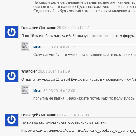
На самом деле сегодняшние реалии позволяют как найти, 
сомневаюсь, то найти их будет невозможно… Такого чело
Сидит какой нибудь мелкий хакер на своих мальдивах и кл
Геннадий Литвинов
29.03.2014 в 16:12
Я на 18 влип! Василию Алибабаевичу постеснялся на том форуме призна
Иван
29.03.2014 в 20:17
Сочувствую, будьте умнее в следующий раз, и всех своих 
Wrangler
29.03.2014 в 21:09
Отдал этим уродам 11 штук! Думаю написать в управление «К» МВД
Иван
30.03.2014 в 12:06
попытка не пытка… расскажите потом как что получилось
Геннадий Литвинов
02.04.2014 в 22:08
По моему эти козлы снова объявились на Авито!
http://www.avito.ru/moskva/fototehnika/zerkalki_obektivy_ot_canon