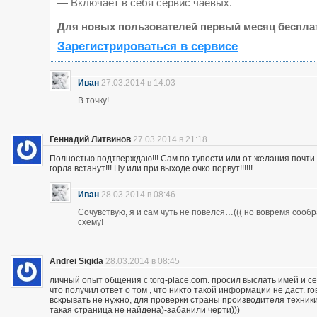
— Включает в себя сервис чаевых.
Для новых пользователей первый месяц беспла
Зарегистрироваться в сервисе
Иван
27.03.2014 в 14:03
В точку!
Геннадий Литвинов
27.03.2014 в 21:18
Полностью подтверждаю!!! Сам по тупости или от желания почт
горла встанут!!! Ну или при выходе очко порвут!!!!!!
Иван
28.03.2014 в 08:46
Сочувствую, я и сам чуть не повелся…((( но вовремя сооб
схему!
Andrei Sigida
28.03.2014 в 08:45
личный опыт общения с torg-place.com. просил выслать имей и с
что получил ответ о том , что никто такой информации не даст.
вскрывать не нужно, для проверки страны производителя техники,
такая страница не найдена)-забанили черти)))