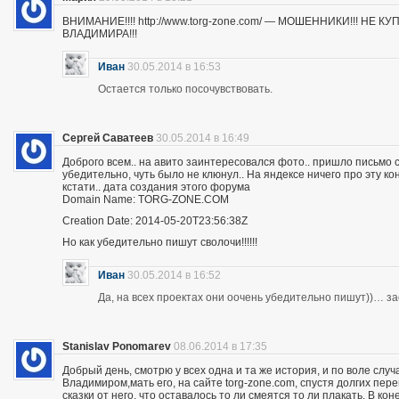
ВНИМАНИЕ!!!! http://www.torg-zone.com/ — МОШЕННИКИ!!! НЕ
ВЛАДИМИРА!!!
Иван
30.05.2014 в 16:53
Остается только посочувствовать.
Сергей Саватеев
30.05.2014 в 16:49
Доброго всем.. на авито заинтересовался фото.. пришло письмо с
убедительно, чуть было не клюнул.. На яндексе ничего про эту к
кстати.. дата создания этого форума
Domain Name: TORG-ZONE.COM
Creation Date: 2014-05-20T23:56:38Z
Но как убедительно пишут сволочи!!!!!!
Иван
30.05.2014 в 16:52
Да, на всех проектах они оочень убедительно пишут))… з
Stanislav Ponomarev
08.06.2014 в 17:35
Добрый день, смотрю у всех одна и та же история, и по воле слу
Владимиром,мать его, на сайте torg-zone.com, спустя долгих пере
сказки от него, что оставалось то ли смеятся то ли плакать. В ко