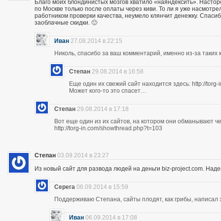
Благо моих блондинистых мозгов хватило «наяндексить». Насторо
по Москве только после оплаты через киви. То ли я уже насмотр
работником проверки качества, неумело клянчит денежку. Спасибо
заоблачные скидки. 🙂
Иван
27.08.2014 в 22:15
Николь, спасибо за ваш комментарий, именно из-за таких к
Степан
29.08.2014 в 16:58
Еще один их свежий сайт находится здесь: http://torg
Может кого-то это спасет…
Степан
29.08.2014 в 17:18
Вот еще один из их сайтов, на котором они обманывают ч
http://torg-in.com/showthread.php?t=103
Степан
03.09.2014 в 23:27
Из новый сайт для развода людей на деньги biz-project.com. Надеюс
Серега
06.09.2014 в 15:59
Поддерживаю Степана, сайты плодят, как грибы, написал 
Иван
06.09.2014 в 17:08