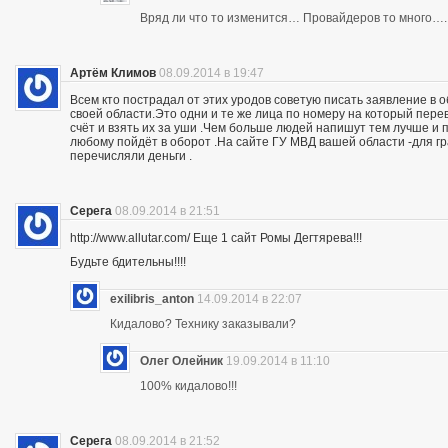
Вряд ли что то изменится… Провайдеров то много….
Артём Климов
08.09.2014 в 19:47
Всем кто пострадал от этих уродов советую писать заявление в 
своей области.Это одни и те же лица по номеру на который пер
счёт и взять их за уши .Чем больше людей напишут тем лучше и 
любому пойдёт в оборот .На сайте ГУ МВД вашей области -для г
перечисляли деньги .
Серега
08.09.2014 в 21:51
http://www.allutar.com/ Еще 1 сайт Ромы Дегтярева!!!
Будьте бдительны!!!!
exilibris_anton
14.09.2014 в 22:07
Кидалово? Технику заказывали?
Олег Олейник
19.09.2014 в 11:10
100% кидалово!!!
Серега
08.09.2014 в 21:52