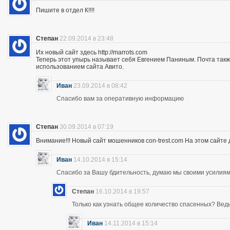
Пишите в отдел К!!!!
Степан
22.09.2014 в 23:48
Их новый сайт здесь http://marrots.com
Теперь этот упырь называет себя Евгением Паниным. Почта так
использованием сайта Авито.
Иван
23.09.2014 в 08:42
Спасибо вам за оперативную информацию
Степан
30.09.2014 в 07:19
Внимание!!! Новый сайт мошенников con-trest.com На этом сайте д
Иван
14.10.2014 в 15:14
Спасибо за Вашу бдительность, думаю мы своими усилиям
Степан
16.10.2014 в 19:57
Только как узнать общее количество спасенных? Ведь 
Иван
14.11.2014 в 15:14