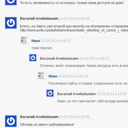
То есть, возможность то осталась, только прав доступа не дают
Василий Алибабаевич
14.04.2014 в 08:58
Блять, на Авито уже второй раз жалобу на объявление отправля
http://www.avito.ru/ufa/fototehnika/zerkalki_obektivy_ot_canon_i_
Иван
14.04.2014 в 09:11
тоже бросил
Василий Алибабаевич
14.04.2014 в 09:13
Отлично, можт отреагируют. Какие ресурсы есть в ине
Иван
14.04.2014 в 09:14
Различные сайты отзывов, социальные сети, ес
Василий Алибабаевич
15.04.2014 в 13:36
Иван, ну что там насчет сайтов куда жалов
Василий Алибабаевич
14.04.2014 в 10:49
Объява на авито заблокирована!