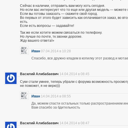
Сейчас в наличии, отправить вам могу хоть сегодня.
Но если вас интересует что то еще или другая модель — можете 
Если вы готовы заказать — скажите свой город.
Во первых от этого будет зависить как оплачивается заказ, во вто
есть.
Если есть вопросы — задавайте!
Так же если хотите можем связаться по телефону.
Но лучше по почте, тк звонки дорогие.
Жду вашего ответа!»
Иван
07.04.2014 в 10:28
Спасибо, все дружно кладем в копилку этот развод и мотае
Василий Алибабаевич
14.04.2014 в 08:45
Суки стали умнее, теперь убрали с форума возможность просмот
не поможет, я не верю)))
Иван
14.04.2014 в 08:55
Да, можем спасти остальных только распространением и
Вам спасибо за бдительность
Василий Алибабаевич
14.04.2014 в 08:47