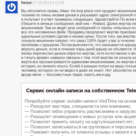
forest
27.03.2014 в 13:56
Вы абсолютно правы, Иван. На torg-place.com орудуют мошенни
техники по очень низким ценам и указывают адрес электронной 
и получает в ответ примерно следующее: Здравствуйте! По всем в
(Пишите в личные сообщения, мой ник – Роман). Далее жертва п
мошенников. Там он видит кучу сообщений от якобы «обычных пол
все это несомненно фейк. Продавец предлагает жертве приобрест
идеальные условия сделки и низкие цены. После того, как жерт
сначала мошенник говорит, что заказ 100% будет у вас в течение 
проблемы с курьером. Потом выясняется, что оказывается курьер
вернуть деньги, если в течение пары дней курьер не объявится. Н
якобы перечислил деньги обратно жертве, хотя естественно о воз
и тянуть время» наверно связана с тем, чтоб жертва не начала н
жертв все просматриваются админами-мошенниками, но жертва м
история, из личного опыта. Еслиб я раньше попал на вашу статью
человеку, которого он не видел и даже не знает. Нет абсолютно 
вроде меня — бессовестные твари, гореть им в аду.
Сервис онлайн-записи на собственном Tel
Попробуйте сервис онлайн-записи VisitTime на основ
— Разгрузит мастера, специалиста или компанию;
— Позволит гибко управлять расписанием и загрузк
— Разошлет оповещения о новых услугах или акция
— Позволит принять оплату на карту/кошелек/счет;
— Позволит записываться на групповые и персонал
— Поможет получить от клиента отзывы о визите к 