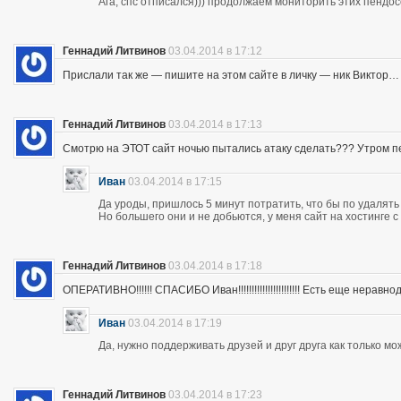
Ага, спс отписался))) продолжаем мониторить этих пендос
Геннадий Литвинов
03.04.2014 в 17:12
Прислали так же — пишите на этом сайте в личку — ник Виктор…
Геннадий Литвинов
03.04.2014 в 17:13
Смотрю на ЭТОТ сайт ночью пытались атаку сделать??? Утром п
Иван
03.04.2014 в 17:15
Да уроды, пришлось 5 минут потратить, что бы по удалять
Но большего они и не добьются, у меня сайт на хостинге 
Геннадий Литвинов
03.04.2014 в 17:18
ОПЕРАТИВНО!!!!!! СПАСИБО Иван!!!!!!!!!!!!!!!!!!!!!!! Есть еще неравнодушны
Иван
03.04.2014 в 17:19
Да, нужно поддерживать друзей и друг друга как только мо
Геннадий Литвинов
03.04.2014 в 17:23