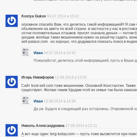
Kostya Gukov
04.07.2014 в 10:41
огромное спасибо Вам, что делитесь такой информацией!! Я сам
объявления на авито по всей стране. в частности у нас в ростов
сотни положительных отзывов. просят сначала деньги — потом бу
уродам. вообще таких мошенников нужно за решётку садить. кон
sell-palace.com . но хорошо, что додумался поюзать поиск в янде
Иван
04.07.2014 в 10:42
Пожалуйста!, делитесь этой информацией, пусть и Ваши др
Игорь Никифоров
12.08.2014 в 13:05
Сайт trust-sell.com тоже мошенники. Основной Константин. Также
существуют. Желаю таким Удодам чтоб их семья так была наказан
Иван
13.08.2014 в 14:30
Да уж. Будьте в следующий раз осторожны. Откровенной х
Николь Александровна
27.08.2014 в 22:11
А вот еще один: torg-today.com — пусть тоже высветится при поис