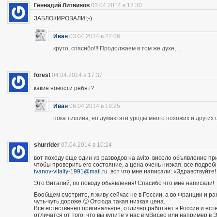
Геннадий Литвинов
03.04.2014 в 18:30
ЗАБЛОКИРОВАЛИ!;-)
Иван
03.04.2014 в 22:06
круто, спасибо!!! Продолжаем в том же духе, …
forest
04.04.2014 в 17:37
какие новости ребят?
Иван
06.04.2014 в 19:25
пока тишина, но думаю эти уроды много похожих и других 
shurrider
07.04.2014 в 10:24
вот походу еще один из разводов на avito. висело объявление п
чтобы проверить его состояние, а цена очень низкая. все подроб
ivanov-vitaliy-1991@mail.ru
. вот что мне написали: «Здравствуйте!
Это Виталий, по поводу обьявления! Спасибо что мне написали!
Вообщем смотрите, я живу сейчас не в России, а во Франции и р
чуть-чуть дороже 🙂 Отсюда такая низкая цена.
Все естественно оригинальное, отлично работает в России и есте
отличатся от того, что вы купите у нас в мВидео или например в 