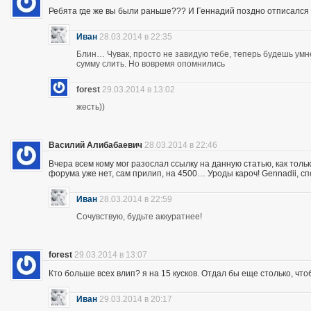
Ребята где же вы были раньше??? И Геннадий поздно отписался 
Иван
28.03.2014 в 22:35
Блин… Чувак, просто не завидую тебе, теперь будешь ум
сумму слить. Но вовремя опомнились
forest
29.03.2014 в 13:02
жесть))
Василий Алибабаевич
28.03.2014 в 22:46
Вчера всем кому мог разослал ссылку на данную статью, как толь
форума уже нет, сам прилип, на 4500… Уроды кароч! Gennadii, сп
Иван
28.03.2014 в 22:59
Сочувствую, будьте аккуратнее!
forest
29.03.2014 в 13:07
Кто больше всех влип? я на 15 кусков. Отдал бы еще столько, что
Иван
29.03.2014 в 20:17