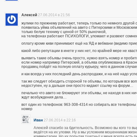
Алексей
27.06.2014 в 21:56
жулики по прежнему работают, теперь только по немного другой 
появилась уйма объявлений на авито с Питерскими и Московским
только белую технику с ценой от 50% рыночной,
на телефонах работают ПСИХОЛОГИ, уломают и развеют сомнения
оплату кроме киви принимают ещё на ЯД и вебмани (видимо при
какой либо репутации в инете у них нет, по крайней мере не хва
выявить такие объявы очень просто, нужно взять номер и пробить п
если номер например Питерский, а объява опубликована в Красно
продавец пойдёт на полную оплату курьеру, чего в данном случа
и как всегда у них последний день распродажи, и на неё надо усп
так же следует обходить стороной те объявы, по которым все во
недоступен, ну а дальше они просто кидают ссылку на форум…
печально что авито не блокируют эти объявы, не находя в них ни
ждут возбуждения дела…
вот один из телефонов: 963-308-4314 но собирать все телефоны н
номер
Иван
27.06.2014 в 22:16
Алексей спасибо за бдительность. Возможно вы кого то вы
ведётся на их уловки. Ну а мы усложним мошенникам жизнь
комментарии. Но их попытки тщетны) у меня всегда есть р