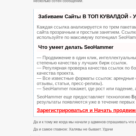
несколько сотен сообщений.
Забиваем Сайты В ТОП КУВАЛДОЙ - 
Каждая ссылка анализируется по трем пакета
сайта прозрачным и простым занятием. Ссылки
используйте по максимуму потенциал SeoHam
Что умеет делать SeoHammer
— Продвижение в один клик, интеллектуальны
степенью качества у лучших бирж ссылок.
— Регулярная проверка качества ссылок по б
качества проекта.
— Все известные форматы ссылок: арендные с
отзывы, статьи, пресс-релизы).
— SeoHammer покажет, где рост или падение, 
SeoHammer еще предоставляет технологию
Б
результаты появляются уже в течение первых 
Зарегистрироваться и Начать продвиж
Да и к тому же когда мы начали у админов спрашивать что 
Да и самое главное: Халявы не бывает. Удачи