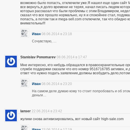
возможно было попасть, отключили уже.Я нашел еще один сайт M
все вернуть,я долго времени не теряя, начал писать людям кото
которых рассказал что были проблемы с этим Владимиром, неделю
сказал что все прошло нормально, ну я и спокойнее стал, подума
попасть, а потом так и mega-sell.com отключили, так что обидно 
внимательны!!!
Иван
08.06.2014 в 23:18
Сочувствую, …
Stanislav Ponomarev
08.06.2014 в 17:47
Мне интересно, кто нибудь обращался в правоохранительные орга
службе поддержки сказали что его номер 9516716785 активен, и 
ответ что нужно подать заявление,должны возбудить дело,потом
Иван
08.06.2014 в 23:20
На самом деле думаю кому то стоит попробовать и об этом 
деньги…
lanser
22.06.2014 в 23:42
жулики снова активизировались, вот новый сайт high-sale.com
Иван
23.06.2014 в 17:19