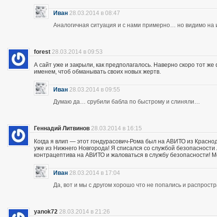
Иван
28.03.2014 в 08:47
Аналогичная ситуация и с нами примерно… но видимо на и
forest
28.03.2014 в 09:53
А сайт уже и закрыли, как предполагалось. Наверно скоро тот ж
именем, чтоб обманывать своих новых жертв.
Иван
28.03.2014 в 09:55
Думаю да… срубили бабла по быстрому и слиняли…
Геннадий Литвинов
28.03.2014 в 16:15
Когда я влип — этот гондурасович-Рома был на АВИТО из Краснод
уже из Нижнего Новгорода! Я списался со службой безопасности А
контрацептива на АВИТО и жаловаться в службу безопасности! Мож
Иван
28.03.2014 в 17:04
Да, вот и мы с другом хорошо что не попались и распрос
yanok72
28.03.2014 в 21:26