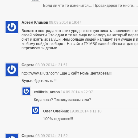
Вряд ли что то изменится… Провайдеров то много….
Артём Климов
08.09.2014 в 19:47
Всем кто пострадал от этих уродов советую писать заявление в 
своей области.Это одни и те же лица по номеру на который пер
счёт и взять их за уши .Чем больше людей напишут тем лучше и 
любому пойдёт в оборот .На сайте ГУ МВД вашей области -для г
перечисляли деньги .
Серега
08.09.2014 в 21:51
http://www.allutar.com/ Еще 1 сайт Ромы Дегтярева!!!
Будьте бдительны!!!!
exilibris_anton
14.09.2014 в 22:07
Кидалово? Технику заказывали?
Олег Олейник
19.09.2014 в 11:10
100% кидалово!!!
Серега
08.09.2014 в 21:52