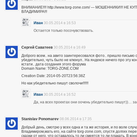
ВНИМАНИЕ!!!! http://www.torg-zone.com/ — МОШЕННИКИ!!! НЕ
ВЛАДИМИРА!!!
Иван
30.05.2014 в 16:53
Остается только посочувствовать.
Сергей Саватеев
30.05.2014 в 16:49
Доброго всем.. на авито заинтересовался фото.. пришло письмо с
убедительно, чуть было не клюнул.. На яндексе ничего про эту к
кстати.. дата создания этого форума
Domain Name: TORG-ZONE.COM
Creation Date: 2014-05-20T23:56:38Z
Но как убедительно пишут сволочи!!!!!!
Иван
30.05.2014 в 16:52
Да, на всех проектах они оочень убедительно пишут))… з
Stanislav Ponomarev
08.06.2014 в 17:35
Добрый день, смотрю у всех одна и та же история, и по воле слу
Владимиром,мать его, на сайте torg-zone.com, спустя долгих пере
сказки от него, что оставалось то ли смеятся то ли плакать. В ко