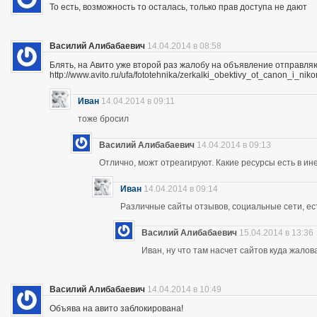
То есть, возможность то осталась, только прав доступа не дают
Василий Алибабаевич
14.04.2014 в 08:58
Блять, на Авито уже второй раз жалобу на объявление отправля
http://www.avito.ru/ufa/fototehnika/zerkalki_obektivy_ot_canon_i_
Иван
14.04.2014 в 09:11
тоже бросил
Василий Алибабаевич
14.04.2014 в 09:13
Отлично, можт отреагируют. Какие ресурсы есть в ине
Иван
14.04.2014 в 09:14
Различные сайты отзывов, социальные сети, ес
Василий Алибабаевич
15.04.2014 в 13:36
Иван, ну что там насчет сайтов куда жалов
Василий Алибабаевич
14.04.2014 в 10:49
Объява на авито заблокирована!