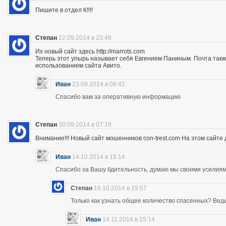
Пишите в отдел К!!!!
Степан
22.09.2014 в 23:48
Их новый сайт здесь http://marrots.com
Теперь этот упырь называет себя Евгением Паниным. Почта так
использованием сайта Авито.
Иван
23.09.2014 в 08:42
Спасибо вам за оперативную информацию
Степан
30.09.2014 в 07:19
Внимание!!! Новый сайт мошенников con-trest.com На этом сайте д
Иван
14.10.2014 в 15:14
Спасибо за Вашу бдительность, думаю мы своими усилиям
Степан
16.10.2014 в 19:57
Только как узнать общее количество спасенных? Ведь 
Иван
14.11.2014 в 15:14