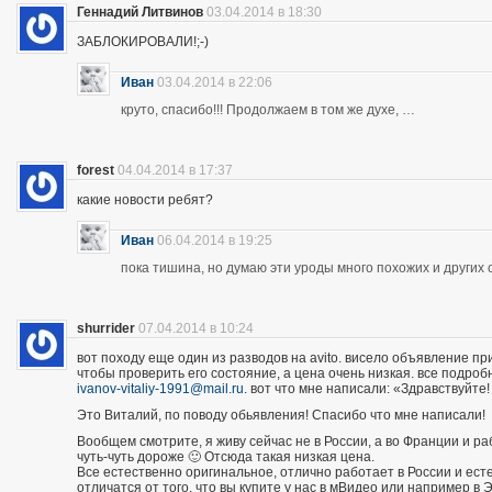
Геннадий Литвинов
03.04.2014 в 18:30
ЗАБЛОКИРОВАЛИ!;-)
Иван
03.04.2014 в 22:06
круто, спасибо!!! Продолжаем в том же духе, …
forest
04.04.2014 в 17:37
какие новости ребят?
Иван
06.04.2014 в 19:25
пока тишина, но думаю эти уроды много похожих и других 
shurrider
07.04.2014 в 10:24
вот походу еще один из разводов на avito. висело объявление п
чтобы проверить его состояние, а цена очень низкая. все подроб
ivanov-vitaliy-1991@mail.ru
. вот что мне написали: «Здравствуйте!
Это Виталий, по поводу обьявления! Спасибо что мне написали!
Вообщем смотрите, я живу сейчас не в России, а во Франции и р
чуть-чуть дороже 🙂 Отсюда такая низкая цена.
Все естественно оригинальное, отлично работает в России и есте
отличатся от того, что вы купите у нас в мВидео или например в 