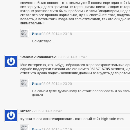
возможно было попасть, отключили уже.Я нашел еще один сайт M
все вернуть,я долго времени не теряя, начал писать людям кото
которых рассказал что были проблемы с этим Владимиром, неделю
сказал что все прошло нормально, ну я и спокойнее стал, подума
попасть, а потом так и mega-sell.com отключили, так что обидно 
внимательны!!!
Иван
08.06.2014 в 23:18
Сочувствую, …
Stanislav Ponomarev
08.06.2014 в 17:47
Мне интересно, кто нибудь обращался в правоохранительные орга
службе поддержки сказали что его номер 9516716785 активен, и 
ответ что нужно подать заявление,должны возбудить дело,потом
Иван
08.06.2014 в 23:20
На самом деле думаю кому то стоит попробовать и об этом 
деньги…
lanser
22.06.2014 в 23:42
жулики снова активизировались, вот новый сайт high-sale.com
Иван
23.06.2014 в 17:19