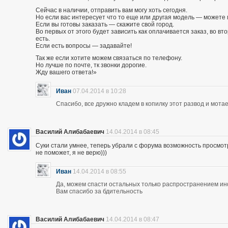
Сейчас в наличии, отправить вам могу хоть сегодня.
Но если вас интересует что то еще или другая модель — можете 
Если вы готовы заказать — скажите свой город.
Во первых от этого будет зависить как оплачивается заказ, во вто
есть.
Если есть вопросы — задавайте!
Так же если хотите можем связаться по телефону.
Но лучше по почте, тк звонки дорогие.
Жду вашего ответа!»
Иван
07.04.2014 в 10:28
Спасибо, все дружно кладем в копилку этот развод и мотае
Василий Алибабаевич
14.04.2014 в 08:45
Суки стали умнее, теперь убрали с форума возможность просмот
не поможет, я не верю)))
Иван
14.04.2014 в 08:55
Да, можем спасти остальных только распространением и
Вам спасибо за бдительность
Василий Алибабаевич
14.04.2014 в 08:47