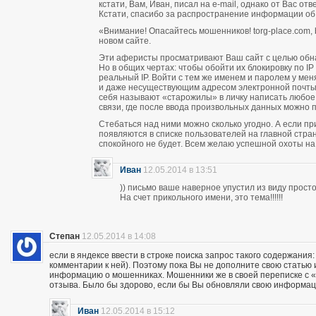
кстати, Вам, Иван, писал на e-mail, однако от Вас о
Кстати, спасибо за распространение информации об
«Внимание! Опасайтесь мошенников! torg-place.com, bu
новом сайте.
Эти аферисты просматривают Ваш сайт с целью обн
Но в общих чертах: чтобы обойти их блокировку по 
реальный IP. Войти с тем же именем и паролем у м
и даже несуществующим адресом электронной почты п
себя называют «старожилы» в личку написать любое
связи, где после ввода произвольных данных можно пи
Стебаться над ними можно сколько угодно. А если п
появляются в списке пользователей на главной стран
спокойного не будет. Всем желаю успешной охоты н
Иван
12.05.2014 в 13:51
)) письмо ваше наверное упустил из виду прос
На счет прикольного имени, это тема!!!!!!
Степан
12.05.2014 в 14:08
если в яндексе ввести в строке поиска запрос такого содержания:
комментарии к ней). Поэтому пока Вы не дополните свою статью
информацию о мошенниках. Мошенники же в своей переписке с «кл
отзыва. Было бы здорово, если бы Вы обновляли свою информац
Иван
12.05.2014 в 15:12