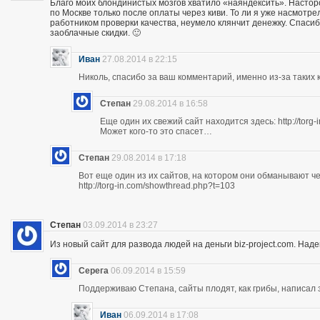
Благо моих блондинистых мозгов хватило «наяндексить». Насторо
по Москве только после оплаты через киви. То ли я уже насмотр
работником проверки качества, неумело клянчит денежку. Спасибо
заоблачные скидки. 🙂
Иван
27.08.2014 в 22:15
Николь, спасибо за ваш комментарий, именно из-за таких к
Степан
29.08.2014 в 16:58
Еще один их свежий сайт находится здесь: http://torg
Может кого-то это спасет…
Степан
29.08.2014 в 17:18
Вот еще один из их сайтов, на котором они обманывают ч
http://torg-in.com/showthread.php?t=103
Степан
03.09.2014 в 23:27
Из новый сайт для развода людей на деньги biz-project.com. Надеюс
Серега
06.09.2014 в 15:59
Поддерживаю Степана, сайты плодят, как грибы, написал 
Иван
06.09.2014 в 17:08