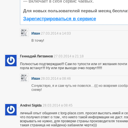
— Включает в себя сервис чаевых.
Для новых пользователей первый месяц беспла
Зарегистрироваться в сервисе
Иван
27.03.2014 в 14:03
В точку!
Геннадий Литвинов
27.03.2014 в 21:18
Полностью подтверждаю!!! Сам по тупости или от желания почт
горла встанут!!! Ну или при выходе очко порвут!!!!!!
Иван
28.03.2014 в 08:46
Сочувствую, я и сам чуть не повелся…((( но вовремя сооб
схему!
Andrei Sigida
28.03.2014 в 08:45
личный опыт общения с torg-place.com. просил выслать имей и с
что получил ответ о том , что никто такой информации не даст.
вскрывать не нужно, для проверки страны производителя техники,
такая страница не найдена)-забанили черти)))