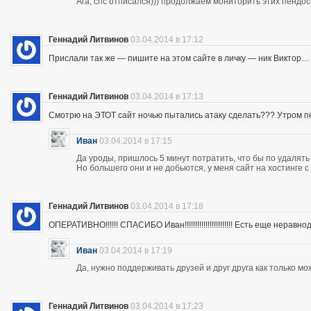
Ага, спс отписался))) продолжаем мониторить этих пендос
Геннадий Литвинов
03.04.2014 в 17:12
Прислали так же — пишите на этом сайте в личку — ник Виктор…
Геннадий Литвинов
03.04.2014 в 17:13
Смотрю на ЭТОТ сайт ночью пытались атаку сделать??? Утром п
Иван
03.04.2014 в 17:15
Да уроды, пришлось 5 минут потратить, что бы по удалять
Но большего они и не добьются, у меня сайт на хостинге 
Геннадий Литвинов
03.04.2014 в 17:18
ОПЕРАТИВНО!!!!!! СПАСИБО Иван!!!!!!!!!!!!!!!!!!!!!!! Есть еще неравнодушны
Иван
03.04.2014 в 17:19
Да, нужно поддерживать друзей и друг друга как только мо
Геннадий Литвинов
03.04.2014 в 17:23