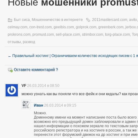
Новые
мошенники promus
Быт сиса
,
Мошенничество в интернете
2011mastercard.com
,
avito
celmay.com
,
con-trest.com
,
geelbis.com
,
golprok.com
,
greenberk.com
,
jerbox
prokrons.com
,
promust.com
,
sell-place.com
,
strimbor.com
,
torg-place.com
,
Tor
отзывы
,
развод
←
Правильный хостинг | Ограничиваем количество исходящих писем с 1 
Оставите комментарий ?
VF
26.03.2014 в 08:50
можно узнать как вы поняли что все фейк и они кидалы? как про
Иван
26.03.2014 в 09:15
Можно.
Доменному имени на момент написание поста было всего 28
возможно его предыдущий домен заблокировали и админ про
нашел информации о похожем зеркале по текстовым запро
российского регистратора и на хостинге в россии, а так 
перенести этот форумский движок на др хостинг и при и