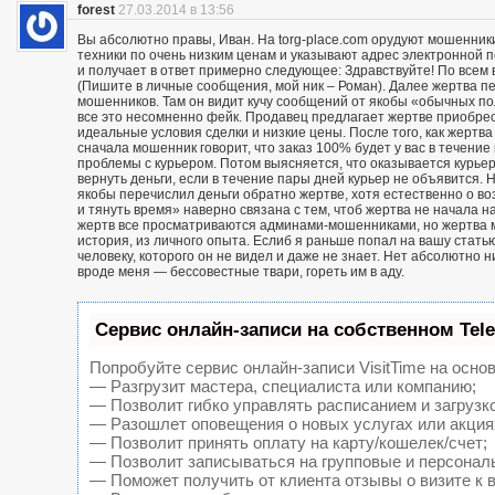
forest
27.03.2014 в 13:56
Вы абсолютно правы, Иван. На torg-place.com орудуют мошенни
техники по очень низким ценам и указывают адрес электронной 
и получает в ответ примерно следующее: Здравствуйте! По всем в
(Пишите в личные сообщения, мой ник – Роман). Далее жертва п
мошенников. Там он видит кучу сообщений от якобы «обычных пол
все это несомненно фейк. Продавец предлагает жертве приобрест
идеальные условия сделки и низкие цены. После того, как жерт
сначала мошенник говорит, что заказ 100% будет у вас в течение 
проблемы с курьером. Потом выясняется, что оказывается курьер
вернуть деньги, если в течение пары дней курьер не объявится. Н
якобы перечислил деньги обратно жертве, хотя естественно о воз
и тянуть время» наверно связана с тем, чтоб жертва не начала н
жертв все просматриваются админами-мошенниками, но жертва м
история, из личного опыта. Еслиб я раньше попал на вашу статью
человеку, которого он не видел и даже не знает. Нет абсолютно 
вроде меня — бессовестные твари, гореть им в аду.
Сервис онлайн-записи на собственном Tel
Попробуйте сервис онлайн-записи VisitTime на основ
— Разгрузит мастера, специалиста или компанию;
— Позволит гибко управлять расписанием и загрузк
— Разошлет оповещения о новых услугах или акция
— Позволит принять оплату на карту/кошелек/счет;
— Позволит записываться на групповые и персонал
— Поможет получить от клиента отзывы о визите к 