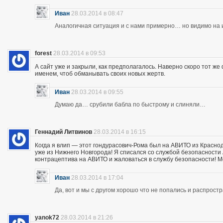
Иван
28.03.2014 в 08:47
Аналогичная ситуация и с нами примерно… но видимо на и
forest
28.03.2014 в 09:53
А сайт уже и закрыли, как предполагалось. Наверно скоро тот ж
именем, чтоб обманывать своих новых жертв.
Иван
28.03.2014 в 09:55
Думаю да… срубили бабла по быстрому и слиняли…
Геннадий Литвинов
28.03.2014 в 16:15
Когда я влип — этот гондурасович-Рома был на АВИТО из Краснод
уже из Нижнего Новгорода! Я списался со службой безопасности А
контрацептива на АВИТО и жаловаться в службу безопасности! Мож
Иван
28.03.2014 в 17:04
Да, вот и мы с другом хорошо что не попались и распрос
yanok72
28.03.2014 в 21:26