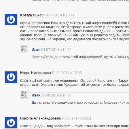
Kostya Gukov
04.07.2014 в 10:41
огромное спасибо Вам, что делитесь такой информацией!! Я сам
объявления на авито по всей стране. в частности у нас в ростов
сотни положительных отзывов. просят сначала деньги — потом бу
уродам. вообще таких мошенников нужно за решётку садить. кон
sell-palace.com . но хорошо, что додумался поюзать поиск в янде
Иван
04.07.2014 в 10:42
Пожалуйста!, делитесь этой информацией, пусть и Ваши др
Игорь Никифоров
12.08.2014 в 13:05
Сайт trust-sell.com тоже мошенники. Основной Константин. Также
существуют. Желаю таким Удодам чтоб их семья так была наказан
Иван
13.08.2014 в 14:30
Да уж. Будьте в следующий раз осторожны. Откровенной х
Николь Александровна
27.08.2014 в 22:11
А вот еще один: torg-today.com — пусть тоже высветится при поис