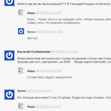
Ребята где же вы были раньше??? И Геннадий поздно отписался 
Иван
28.03.2014 в 22:35
Блин… Чувак, просто не завидую тебе, теперь будешь ум
сумму слить. Но вовремя опомнились
forest
29.03.2014 в 13:02
жесть))
Василий Алибабаевич
28.03.2014 в 22:46
Вчера всем кому мог разослал ссылку на данную статью, как толь
форума уже нет, сам прилип, на 4500… Уроды кароч! Gennadii, сп
Иван
28.03.2014 в 22:59
Сочувствую, будьте аккуратнее!
forest
29.03.2014 в 13:07
Кто больше всех влип? я на 15 кусков. Отдал бы еще столько, что
Иван
29.03.2014 в 20:17