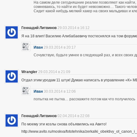
На самом деле сегодняшние реалии позволяют как найти, 
сомневаюсь, то найти их будет невозможно… Такого чело
Сидит какой нибудь мелкий хакер на своих мальдивах и кл
Геннадий Литвинов
29.03.2014 в 16:12
Я на 18 влип! Василию Алибабаевичу постеснялся на том форуме призна
Иван
29.03.2014 в 20:17
Сочувствую, будьте умнее в следующий раз, и всех своих 
Wrangler
29.03.2014 в 21:09
Отдал этим уродам 11 штук! Думаю написать в управление «К» МВД
Иван
30.03.2014 в 12:06
попытка не пытка… расскажите потом как что получилось
Геннадий Литвинов
02.04.2014 в 22:08
По моему эти козлы снова объявились на Авито!
http://www.avito.ru/moskva/fototehnika/zerkalki_obektivy_ot_canon