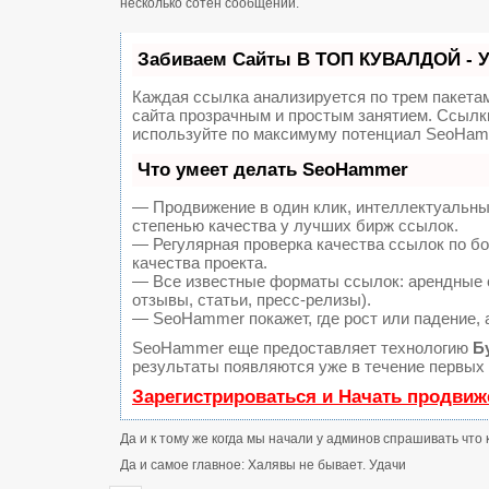
несколько сотен сообщений.
Забиваем Сайты В ТОП КУВАЛДОЙ - 
Каждая ссылка анализируется по трем пакета
сайта прозрачным и простым занятием. Ссылки
используйте по максимуму потенциал SeoHam
Что умеет делать SeoHammer
— Продвижение в один клик, интеллектуальны
степенью качества у лучших бирж ссылок.
— Регулярная проверка качества ссылок по б
качества проекта.
— Все известные форматы ссылок: арендные с
отзывы, статьи, пресс-релизы).
— SeoHammer покажет, где рост или падение, 
SeoHammer еще предоставляет технологию
Б
результаты появляются уже в течение первых 
Зарегистрироваться и Начать продвиж
Да и к тому же когда мы начали у админов спрашивать что 
Да и самое главное: Халявы не бывает. Удачи