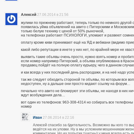
Алексей
27.06.2014 в 21:56
жулики по прежнему работают, теперь только по немного другой 
появилась уйма объявлений на авито с Питерскими и Московским
только белую технику с ценой от 50% рыночной,
на телефонах работают ПСИХОЛОГИ, уломают и развеют сомнения
оплату кроме киви принимают ещё на ЯД и вебмани (видимо при
какой либо репутации в инете у них нет, по крайней мере не хва
выявить такие объявы очень просто, нужно взять номер и пробить п
если номер например Питерский, а объява опубликована в Красно
продавец пойдёт на полную оплату курьеру, чего в данном случа
и как всегда у них последний день распродажи, и на неё надо усп
так же следует обходить стороной те объявы, по которым все во
недоступен, ну а дальше они просто кидают ссылку на форум…
печально что авито не блокируют эти объявы, не находя в них ни
ждут возбуждения дела…
вот один из телефонов: 963-308-4314 но собирать все телефоны н
номер
Иван
27.06.2014 в 22:16
Алексей спасибо за бдительность. Возможно вы кого то вы
ведётся на их уловки. Ну а мы усложним мошенникам жизнь
комментарии. Но их попытки тщетны) у меня всегда есть р