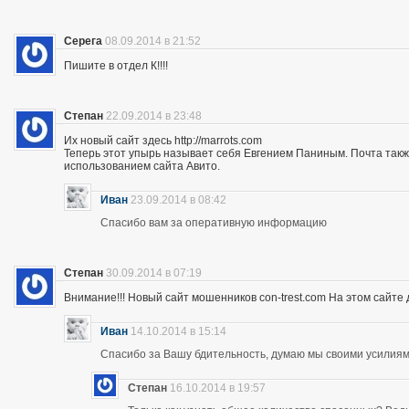
Серега
08.09.2014 в 21:52
Пишите в отдел К!!!!
Степан
22.09.2014 в 23:48
Их новый сайт здесь http://marrots.com
Теперь этот упырь называет себя Евгением Паниным. Почта так
использованием сайта Авито.
Иван
23.09.2014 в 08:42
Спасибо вам за оперативную информацию
Степан
30.09.2014 в 07:19
Внимание!!! Новый сайт мошенников con-trest.com На этом сайте д
Иван
14.10.2014 в 15:14
Спасибо за Вашу бдительность, думаю мы своими усилиям
Степан
16.10.2014 в 19:57