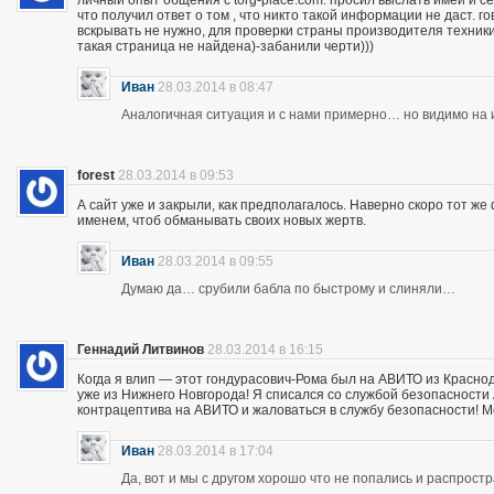
личный опыт общения с torg-place.com. просил выслать имей и с
что получил ответ о том , что никто такой информации не даст.
вскрывать не нужно, для проверки страны производителя техники,
такая страница не найдена)-забанили черти)))
Иван
28.03.2014 в 08:47
Аналогичная ситуация и с нами примерно… но видимо на и
forest
28.03.2014 в 09:53
А сайт уже и закрыли, как предполагалось. Наверно скоро тот ж
именем, чтоб обманывать своих новых жертв.
Иван
28.03.2014 в 09:55
Думаю да… срубили бабла по быстрому и слиняли…
Геннадий Литвинов
28.03.2014 в 16:15
Когда я влип — этот гондурасович-Рома был на АВИТО из Краснод
уже из Нижнего Новгорода! Я списался со службой безопасности А
контрацептива на АВИТО и жаловаться в службу безопасности! Мож
Иван
28.03.2014 в 17:04
Да, вот и мы с другом хорошо что не попались и распрос