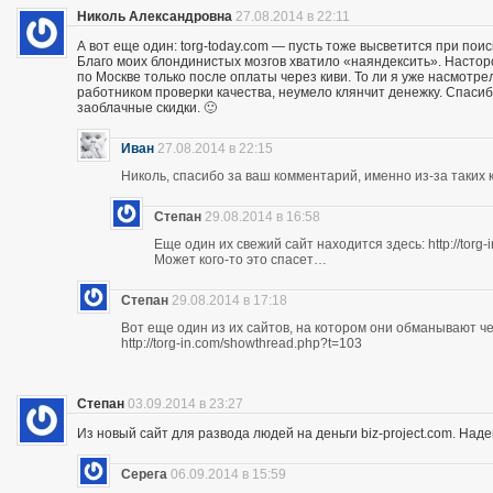
Николь Александровна
27.08.2014 в 22:11
А вот еще один: torg-today.com — пусть тоже высветится при поис
Благо моих блондинистых мозгов хватило «наяндексить». Насторо
по Москве только после оплаты через киви. То ли я уже насмотр
работником проверки качества, неумело клянчит денежку. Спасибо
заоблачные скидки. 🙂
Иван
27.08.2014 в 22:15
Николь, спасибо за ваш комментарий, именно из-за таких к
Степан
29.08.2014 в 16:58
Еще один их свежий сайт находится здесь: http://torg
Может кого-то это спасет…
Степан
29.08.2014 в 17:18
Вот еще один из их сайтов, на котором они обманывают ч
http://torg-in.com/showthread.php?t=103
Степан
03.09.2014 в 23:27
Из новый сайт для развода людей на деньги biz-project.com. Надеюс
Серега
06.09.2014 в 15:59