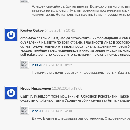
Алексей спасибо за бдительность. Возможно вы кого то вы
ведётся на их уловки. Ну а мы усложним мошенникам жизнь
комментарии. Но их попытки тщетны) у меня всегда есть р
Kostya Gukov
04.07.2014 в 10:41
огромное спасибо Вам, что делитесь такой информацией!! Я сам
объявления на авито по всей стране. в частности у нас в ростов
сотни положительных отзывов. просят сначала деньги — потом бу
уродам. вообще таких мошенников нужно за решётку садить. кон
sell-palace.com . но хорошо, что додумался поюзать поиск в янде
Иван
04.07.2014 в 10:42
Пожалуйста!, делитесь этой информацией, пусть и Ваши др
Игорь Никифоров
12.08.2014 в 13:05
Сайт trust-sell.com тоже мошенники. Основной Константин. Также
существуют. Желаю таким Удодам чтоб их семья так была наказан
Иван
13.08.2014 в 14:30
Да уж. Будьте в следующий раз осторожны. Откровенной х