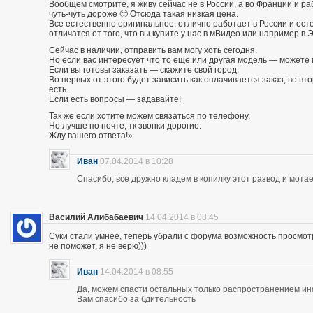
Вообщем смотрите, я живу сейчас не в России, а во Франции и р
чуть-чуть дороже 🙂 Отсюда такая низкая цена.
Все естественно оригинальное, отлично работает в России и есте
отличатся от того, что вы купите у нас в мВидео или например в 
Сейчас в наличии, отправить вам могу хоть сегодня.
Но если вас интересует что то еще или другая модель — можете 
Если вы готовы заказать — скажите свой город.
Во первых от этого будет зависить как оплачивается заказ, во вто
есть.
Если есть вопросы — задавайте!
Так же если хотите можем связаться по телефону.
Но лучше по почте, тк звонки дорогие.
Жду вашего ответа!»
Иван
07.04.2014 в 10:28
Спасибо, все дружно кладем в копилку этот развод и мотае
Василий Алибабаевич
14.04.2014 в 08:45
Суки стали умнее, теперь убрали с форума возможность просмот
не поможет, я не верю)))
Иван
14.04.2014 в 08:55
Да, можем спасти остальных только распространением и
Вам спасибо за бдительность