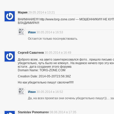
Мария
29.05.2014 в 13:21
ВНИМАНИЕ!!!! http://www.torg-zone.com/ — МОШЕННИКИ!!! НЕ
ВЛАДИМИРА!!!
Иван
30.05.2014 в 16:53
Остается только посочувствовать.
Сергей Саватеев
30.05.2014 в 16:49
Доброго всем.. на авито заинтересовался фото.. пришло письмо с
убедительно, чуть было не клюнул.. На яндексе ничего про эту к
кстати.. дата создания этого форума
Domain Name: TORG-ZONE.COM
Creation Date: 2014-05-20T23:56:38Z
Но как убедительно пишут сволочи!!!!!!
Иван
30.05.2014 в 16:52
Да, на всех проектах они оочень убедительно пишут))… з
Stanislav Ponomarev
08.06.2014 в 17:35