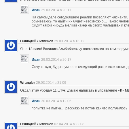
Иван
29.03.2014 в 20:17
На самом деле сегодняшние реалии позволяют как найти, 
сомневаюсь, то найти их будет невозможно… Такого чело
Сидит какой нибудь мелкий хакер на своих мальдивах и кл
Геннадий Литвинов
29.03.2014 в 16:12
Я на 18 влип! Василию Алибабаевичу постеснялся на том форуме призна
Иван
29.03.2014 в 20:17
Сочувствую, будьте умнее в следующий раз, и всех своих 
Wrangler
29.03.2014 в 21:09
Отдал этим уродам 11 штук! Думаю написать в управление «К» МВД
Иван
30.03.2014 в 12:06
попытка не пытка… расскажите потом как что получилось
Геннадий Литвинов
02.04.2014 в 22:08