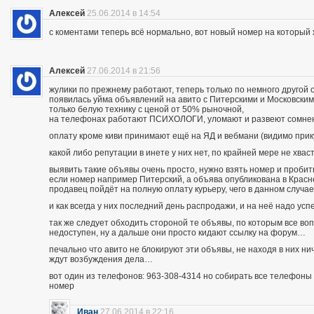
Алексей
25.06.2014 в 14:54
с коментами теперь всё нормально, вот новый номер на которы
Алексей
27.06.2014 в 21:56
жулики по прежнему работают, теперь только по немного другой 
появилась уйма объявлений на авито с Питерскими и Московским
только белую технику с ценой от 50% рыночной,
на телефонах работают ПСИХОЛОГИ, уломают и развеют сомнения
оплату кроме киви принимают ещё на ЯД и вебмани (видимо при
какой либо репутации в инете у них нет, по крайней мере не хва
выявить такие объявы очень просто, нужно взять номер и пробить п
если номер например Питерский, а объява опубликована в Красно
продавец пойдёт на полную оплату курьеру, чего в данном случа
и как всегда у них последний день распродажи, и на неё надо усп
так же следует обходить стороной те объявы, по которым все во
недоступен, ну а дальше они просто кидают ссылку на форум…
печально что авито не блокируют эти объявы, не находя в них ни
ждут возбуждения дела…
вот один из телефонов: 963-308-4314 но собирать все телефоны н
номер
Иван
27.06.2014 в 22:16