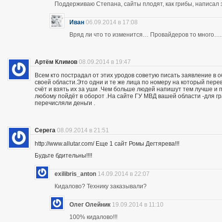
Поддерживаю Степана, сайты плодят, как грибы, написал 
Иван
06.09.2014 в 17:08
Вряд ли что то изменится… Провайдеров то много….
Артём Климов
08.09.2014 в 19:47
Всем кто пострадал от этих уродов советую писать заявление в 
своей области.Это одни и те же лица по номеру на который пер
счёт и взять их за уши .Чем больше людей напишут тем лучше и 
любому пойдёт в оборот .На сайте ГУ МВД вашей области -для г
перечисляли деньги .
Серега
08.09.2014 в 21:51
http://www.allutar.com/ Еще 1 сайт Ромы Дегтярева!!!
Будьте бдительны!!!!
exilibris_anton
14.09.2014 в 22:07
Кидалово? Технику заказывали?
Олег Олейник
19.09.2014 в 11:10
100% кидалово!!!