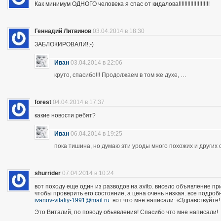
Как минимум ОДНОГО человека я спас от кидалова!!!!!!!!!!!!!!!!!!!!!
Геннадий Литвинов
03.04.2014 в 18:30
ЗАБЛОКИРОВАЛИ!;-)
Иван
03.04.2014 в 22:06
круто, спасибо!!! Продолжаем в том же духе, …
forest
04.04.2014 в 17:37
какие новости ребят?
Иван
06.04.2014 в 19:25
пока тишина, но думаю эти уроды много похожих и других 
shurrider
07.04.2014 в 10:24
вот походу еще один из разводов на avito. висело объявление п
чтобы проверить его состояние, а цена очень низкая. все подроб
ivanov-vitaliy-1991@mail.ru
. вот что мне написали: «Здравствуйте!
Это Виталий, по поводу обьявления! Спасибо что мне написали!