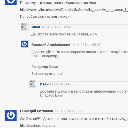
По моему эти козлы снова объявились на Авито!
http://www.avito.ru/moskva/fototehnika/zerkalki_obektivy_ot_canon
Попробую скосить под «лоха»;-)
Иван
03.04.2014 в 16:44
Да, скорее всего похоже на развод, 98%
Василий Алибабаевич
14.04.2014 в 05:07
Здравствуйте! По всем вопросам пишите мне пожалуйста в 
ник – Владимир)
—
Владимир Капитонов
Вот они суки снова!
Иван
14.04.2014 в 08:55
Добавил в шапку и в тело статьи информацию и об э
Спасибо Вам!
Геннадий Литвинов
03.04.2014 в 17:10
Да! Это ни!!!!!! Даже не стали заморачиваться и хотя-бы как нибуд
http://busines-key.com/