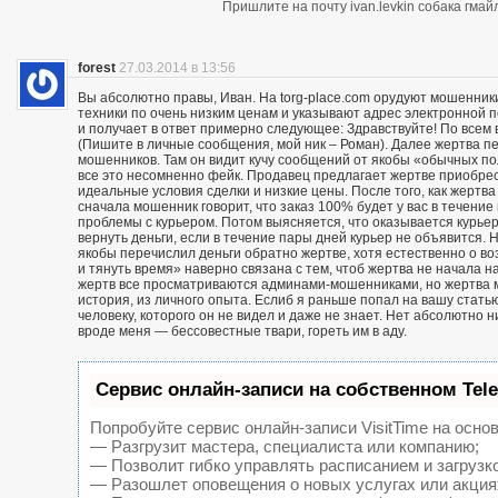
Пришлите на почту ivan.levkin собака гмайл
forest
27.03.2014 в 13:56
Вы абсолютно правы, Иван. На torg-place.com орудуют мошенни
техники по очень низким ценам и указывают адрес электронной 
и получает в ответ примерно следующее: Здравствуйте! По всем в
(Пишите в личные сообщения, мой ник – Роман). Далее жертва п
мошенников. Там он видит кучу сообщений от якобы «обычных пол
все это несомненно фейк. Продавец предлагает жертве приобрест
идеальные условия сделки и низкие цены. После того, как жерт
сначала мошенник говорит, что заказ 100% будет у вас в течение 
проблемы с курьером. Потом выясняется, что оказывается курьер
вернуть деньги, если в течение пары дней курьер не объявится. Н
якобы перечислил деньги обратно жертве, хотя естественно о воз
и тянуть время» наверно связана с тем, чтоб жертва не начала н
жертв все просматриваются админами-мошенниками, но жертва м
история, из личного опыта. Еслиб я раньше попал на вашу статью
человеку, которого он не видел и даже не знает. Нет абсолютно 
вроде меня — бессовестные твари, гореть им в аду.
Сервис онлайн-записи на собственном Tel
Попробуйте сервис онлайн-записи VisitTime на основ
— Разгрузит мастера, специалиста или компанию;
— Позволит гибко управлять расписанием и загрузк
— Разошлет оповещения о новых услугах или акция