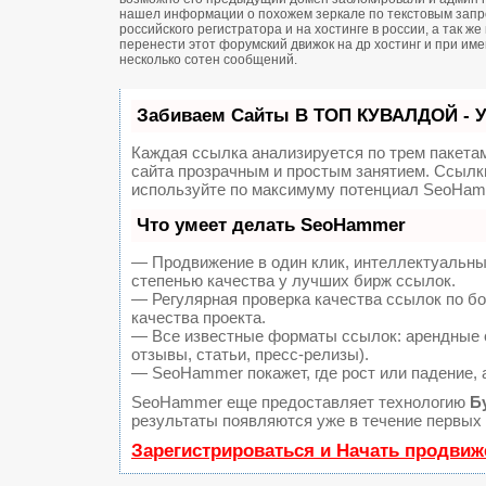
нашел информации о похожем зеркале по текстовым запро
российского регистратора и на хостинге в россии, а так 
перенести этот форумский движок на др хостинг и при и
несколько сотен сообщений.
Забиваем Сайты В ТОП КУВАЛДОЙ - 
Каждая ссылка анализируется по трем пакета
сайта прозрачным и простым занятием. Ссылки
используйте по максимуму потенциал SeoHam
Что умеет делать SeoHammer
— Продвижение в один клик, интеллектуальны
степенью качества у лучших бирж ссылок.
— Регулярная проверка качества ссылок по б
качества проекта.
— Все известные форматы ссылок: арендные с
отзывы, статьи, пресс-релизы).
— SeoHammer покажет, где рост или падение, 
SeoHammer еще предоставляет технологию
Б
результаты появляются уже в течение первых 
Зарегистрироваться и Начать продвиж