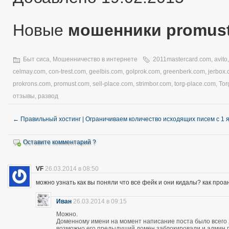
Новые
мошенники promus
Быт сиса
,
Мошенничество в интернете
2011mastercard.com
,
avito
celmay.com
,
con-trest.com
,
geelbis.com
,
golprok.com
,
greenberk.com
,
jerbox
prokrons.com
,
promust.com
,
sell-place.com
,
strimbor.com
,
torg-place.com
,
Tor
отзывы
,
развод
←
Правильный хостинг | Ограничиваем количество исходящих писем с 1 
Оставите комментарий ?
VF
26.03.2014 в 08:50
можно узнать как вы поняли что все фейк и они кидалы? как про
Иван
26.03.2014 в 09:15
Можно.
Доменному имени на момент написание поста было всего 28
возможно его предыдущий домен заблокировали и админ про