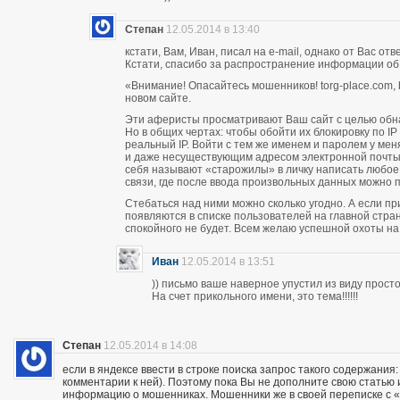
Степан
12.05.2014 в 13:40
кстати, Вам, Иван, писал на e-mail, однако от Вас о
Кстати, спасибо за распространение информации об
«Внимание! Опасайтесь мошенников! torg-place.com, bu
новом сайте.
Эти аферисты просматривают Ваш сайт с целью обн
Но в общих чертах: чтобы обойти их блокировку по 
реальный IP. Войти с тем же именем и паролем у м
и даже несуществующим адресом электронной почты п
себя называют «старожилы» в личку написать любое
связи, где после ввода произвольных данных можно пи
Стебаться над ними можно сколько угодно. А если п
появляются в списке пользователей на главной стран
спокойного не будет. Всем желаю успешной охоты н
Иван
12.05.2014 в 13:51
)) письмо ваше наверное упустил из виду прос
На счет прикольного имени, это тема!!!!!!
Степан
12.05.2014 в 14:08
если в яндексе ввести в строке поиска запрос такого содержания:
комментарии к ней). Поэтому пока Вы не дополните свою статью
информацию о мошенниках. Мошенники же в своей переписке с «кл