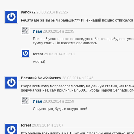
yanok72
28.03.2014 в 21:26
Ребята где же вы были раньше??? И Геннадий поздно отписался 
Иван
28.03.2014 в 22:35
Блин… Чувак, просто не завидую тебе, теперь будешь ум
сумму слить. Но вовремя опомнились
forest
29.03.2014 в 13:02
жесть))
Василий Алибабаевич
28.03.2014 в 22:46
Вчера всем кому мог разослал ссылку на данную статью, как толь
форума уже нет, сам прилип, на 4500… Уроды кароч! Gennadii, сп
Иван
28.03.2014 в 22:59
Сочувствую, будьте аккуратнее!
forest
29.03.2014 в 13:07
Кто больше всех влип? я на 15 кусков. Отдал бы еще столько, что