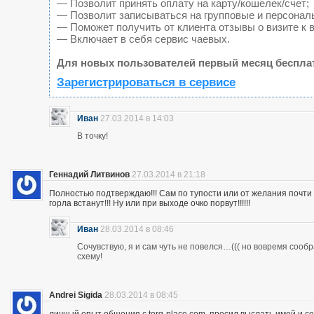
— Позволит принять оплату на карту/кошелек/счет;
— Позволит записываться на групповые и персонал
— Поможет получить от клиента отзывы о визите к 
— Включает в себя сервис чаевых.
Для новых пользователей первый месяц беспла
Зарегистрироваться в сервисе
Иван
27.03.2014 в 14:03
В точку!
Геннадий Литвинов
27.03.2014 в 21:18
Полностью подтверждаю!!! Сам по тупости или от желания почт
горла встанут!!! Ну или при выходе очко порвут!!!!!!
Иван
28.03.2014 в 08:46
Сочувствую, я и сам чуть не повелся…((( но вовремя сооб
схему!
Andrei Sigida
28.03.2014 в 08:45