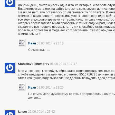
Добрый день, смотрю у всех одна и та же история, и по воле слу
Владимиром,мать его, на сайте torg-zone.com, спустя долгих пере
сказки от него, что оставалось то ли смеятся то ли плакать. В ко
возможно было попасть, отключили уже.Я нашел еще один сайт M
все вернуть,я долго времени не теряя, начал писать людям кото
которых рассказал что были проблемы с этим Владимиром, неделю
сказал что все прошло нормально, ну я и спокойнее стал, подума
попасть, а потом так и mega-sell.com отключили, так что обидно 
внимательны!!!
Иван
08.06.2014 в 23:18
Сочувствую, …
Stanislav Ponomarev
08.06.2014 в 17:47
Мне интересно, кто нибудь обращался в правоохранительные орга
службе поддержки сказали что его номер 9516716785 активен, и 
ответ что нужно подать заявление,должны возбудить дело,потом
Иван
08.06.2014 в 23:20
На самом деле думаю кому то стоит попробовать и об этом 
деньги…
lanser
22.06.2014 в 23:42