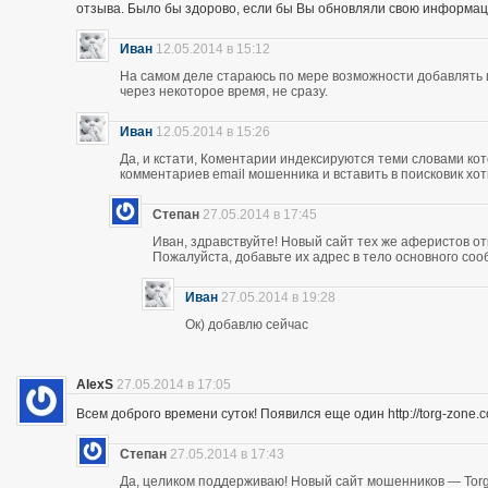
отзыва. Было бы здорово, если бы Вы обновляли свою информац
Иван
12.05.2014 в 15:12
На самом деле стараюсь по мере возможности добавлять 
через некоторое время, не сразу.
Иван
12.05.2014 в 15:26
Да, и кстати, Коментарии индексируются теми словами кот
комментариев email мошенника и вставить в поисковик хоть
Степан
27.05.2014 в 17:45
Иван, здравствуйте! Новый сайт тех же аферистов отк
Пожалуйста, добавьте их адрес в тело основного со
Иван
27.05.2014 в 19:28
Ок) добавлю сейчас
AlexS
27.05.2014 в 17:05
Всем доброго времени суток! Появился еще один http://torg-zone
Степан
27.05.2014 в 17:43
Да, целиком поддерживаю! Новый сайт мошенников — Torg