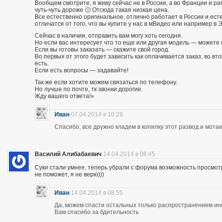
Вообщем смотрите, я живу сейчас не в России, а во Франции и р
чуть-чуть дороже 🙂 Отсюда такая низкая цена.
Все естественно оригинальное, отлично работает в России и есте
отличатся от того, что вы купите у нас в мВидео или например в 
Сейчас в наличии, отправить вам могу хоть сегодня.
Но если вас интересует что то еще или другая модель — можете 
Если вы готовы заказать — скажите свой город.
Во первых от этого будет зависить как оплачивается заказ, во вто
есть.
Если есть вопросы — задавайте!
Так же если хотите можем связаться по телефону.
Но лучше по почте, тк звонки дорогие.
Жду вашего ответа!»
Иван
07.04.2014 в 10:28
Спасибо, все дружно кладем в копилку этот развод и мотае
Василий Алибабаевич
14.04.2014 в 08:45
Суки стали умнее, теперь убрали с форума возможность просмот
не поможет, я не верю)))
Иван
14.04.2014 в 08:55
Да, можем спасти остальных только распространением и
Вам спасибо за бдительность