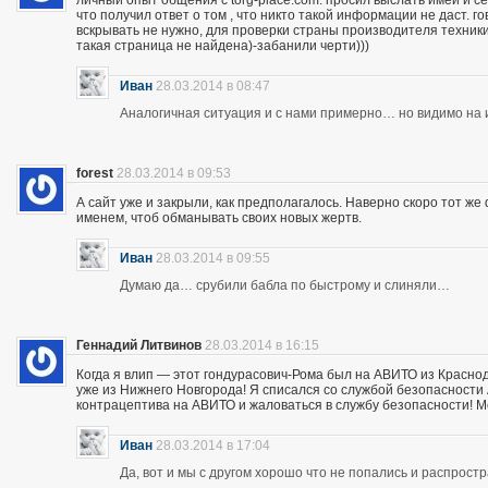
личный опыт общения с torg-place.com. просил выслать имей и с
что получил ответ о том , что никто такой информации не даст.
вскрывать не нужно, для проверки страны производителя техники,
такая страница не найдена)-забанили черти)))
Иван
28.03.2014 в 08:47
Аналогичная ситуация и с нами примерно… но видимо на и
forest
28.03.2014 в 09:53
А сайт уже и закрыли, как предполагалось. Наверно скоро тот ж
именем, чтоб обманывать своих новых жертв.
Иван
28.03.2014 в 09:55
Думаю да… срубили бабла по быстрому и слиняли…
Геннадий Литвинов
28.03.2014 в 16:15
Когда я влип — этот гондурасович-Рома был на АВИТО из Краснод
уже из Нижнего Новгорода! Я списался со службой безопасности А
контрацептива на АВИТО и жаловаться в службу безопасности! Мож
Иван
28.03.2014 в 17:04
Да, вот и мы с другом хорошо что не попались и распрос