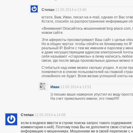
Степан
12.05.2014 в 13:40
кстати, Вам, Иван, писал на e-mail, однако от Вас о
Кстати, спасибо за распространение информации об
«Внимание! Опасайтесь мошенников! torg-place.com, bu
новом сайте.
Эти аферисты просматривают Ваш сайт с целью обн
Но в общих чертах: чтобы обойти их блокировку по 
реальный IP. Войти с тем же именем и паролем у м
и даже несуществующим адресом электронной почты п
себя называют «старожилы» в личку написать любое
связи, где после ввода произвольных данных можно пи
Стебаться над ними можно сколько угодно. А если п
появляются в списке пользователей на главной стран
спокойного не будет. Всем желаю успешной охоты н
Иван
12.05.2014 в 13:51
)) письмо ваше наверное упустил из виду прос
На счет прикольного имени, это тема!!!!!!
Степан
12.05.2014 в 14:08
если в яндексе ввести в строке поиска запрос такого содержания:
комментарии к ней). Поэтому пока Вы не дополните свою статью
информацию о мошенниках. Мошенники же в своей переписке с «кл