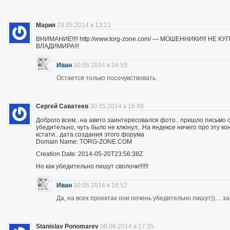
Мария
29.05.2014 в 13:21
ВНИМАНИЕ!!!! http://www.torg-zone.com/ — МОШЕННИКИ!!! НЕ
ВЛАДИМИРА!!!
Иван
30.05.2014 в 16:53
Остается только посочувствовать.
Сергей Саватеев
30.05.2014 в 16:49
Доброго всем.. на авито заинтересовался фото.. пришло письмо с
убедительно, чуть было не клюнул.. На яндексе ничего про эту к
кстати.. дата создания этого форума
Domain Name: TORG-ZONE.COM
Creation Date: 2014-05-20T23:56:38Z
Но как убедительно пишут сволочи!!!!!!
Иван
30.05.2014 в 16:52
Да, на всех проектах они оочень убедительно пишут))… з
Stanislav Ponomarev
08.06.2014 в 17:35