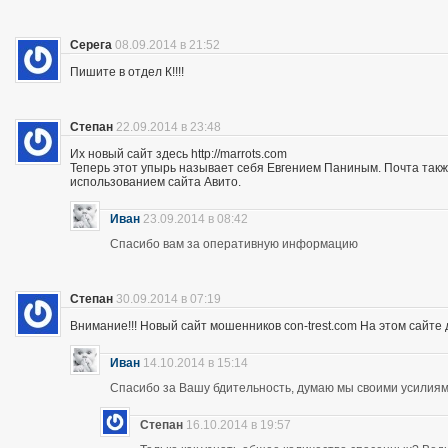
Серега
08.09.2014 в 21:52
Пишите в отдел К!!!!
Степан
22.09.2014 в 23:48
Их новый сайт здесь http://marrots.com
Теперь этот упырь называет себя Евгением Паниным. Почта так
использованием сайта Авито.
Иван
23.09.2014 в 08:42
Спасибо вам за оперативную информацию
Степан
30.09.2014 в 07:19
Внимание!!! Новый сайт мошенников con-trest.com На этом сайте д
Иван
14.10.2014 в 15:14
Спасибо за Вашу бдительность, думаю мы своими усилиям
Степан
16.10.2014 в 19:57