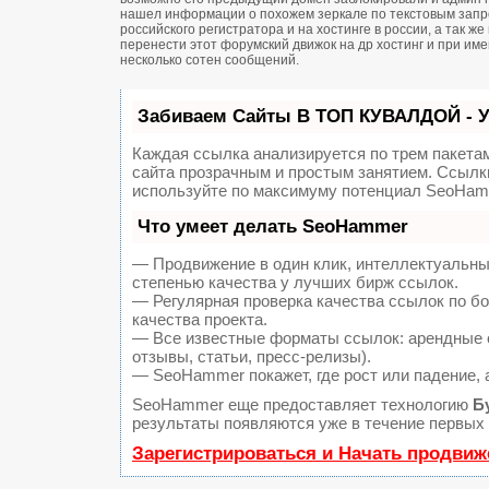
нашел информации о похожем зеркале по текстовым запро
российского регистратора и на хостинге в россии, а так 
перенести этот форумский движок на др хостинг и при и
несколько сотен сообщений.
Забиваем Сайты В ТОП КУВАЛДОЙ - 
Каждая ссылка анализируется по трем пакета
сайта прозрачным и простым занятием. Ссылки
используйте по максимуму потенциал SeoHam
Что умеет делать SeoHammer
— Продвижение в один клик, интеллектуальны
степенью качества у лучших бирж ссылок.
— Регулярная проверка качества ссылок по б
качества проекта.
— Все известные форматы ссылок: арендные с
отзывы, статьи, пресс-релизы).
— SeoHammer покажет, где рост или падение, 
SeoHammer еще предоставляет технологию
Б
результаты появляются уже в течение первых 
Зарегистрироваться и Начать продвиж