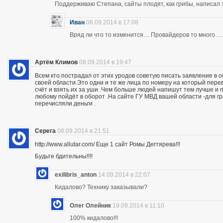
Поддерживаю Степана, сайты плодят, как грибы, написал 
Иван
06.09.2014 в 17:08
Вряд ли что то изменится… Провайдеров то много….
Артём Климов
08.09.2014 в 19:47
Всем кто пострадал от этих уродов советую писать заявление в 
своей области.Это одни и те же лица по номеру на который пер
счёт и взять их за уши .Чем больше людей напишут тем лучше и 
любому пойдёт в оборот .На сайте ГУ МВД вашей области -для г
перечисляли деньги .
Серега
08.09.2014 в 21:51
http://www.allutar.com/ Еще 1 сайт Ромы Дегтярева!!!
Будьте бдительны!!!!
exilibris_anton
14.09.2014 в 22:07
Кидалово? Технику заказывали?
Олег Олейник
19.09.2014 в 11:10
100% кидалово!!!