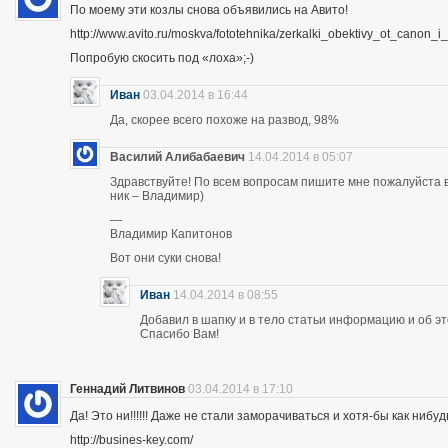
По моему эти козлы снова объявились на Авито!
http://www.avito.ru/moskva/fototehnika/zerkalki_obektivy_ot_canon
Попробую скосить под «лоха»;-)
Иван
03.04.2014 в 16:44
Да, скорее всего похоже на развод, 98%
Василий Алибабаевич
14.04.2014 в 05:07
Здравствуйте! По всем вопросам пишите мне пожалуйста в 
ник – Владимир)
—
Владимир Капитонов
Вот они суки снова!
Иван
14.04.2014 в 08:55
Добавил в шапку и в тело статьи информацию и об э
Спасибо Вам!
Геннадий Литвинов
03.04.2014 в 17:10
Да! Это ни!!!!!! Даже не стали заморачиваться и хотя-бы как нибуд
http://busines-key.com/