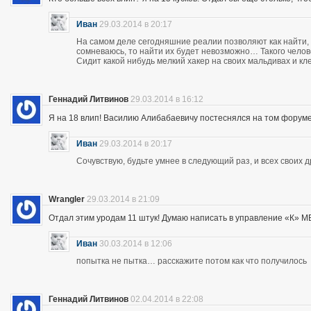
Иван
29.03.2014 в 20:17
На самом деле сегодняшние реалии позволяют как найти, 
сомневаюсь, то найти их будет невозможно… Такого чело
Сидит какой нибудь мелкий хакер на своих мальдивах и кл
Геннадий Литвинов
29.03.2014 в 16:12
Я на 18 влип! Василию Алибабаевичу постеснялся на том форуме призна
Иван
29.03.2014 в 20:17
Сочувствую, будьте умнее в следующий раз, и всех своих 
Wrangler
29.03.2014 в 21:09
Отдал этим уродам 11 штук! Думаю написать в управление «К» МВД
Иван
30.03.2014 в 12:06
попытка не пытка… расскажите потом как что получилось
Геннадий Литвинов
02.04.2014 в 22:08