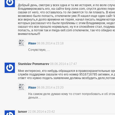
Добрый день, смотрю у всех одна и та же история, и по воле слу
Владимиром,мать его, на сайте torg-zone.com, спустя долгих пере
сказки от него, что оставалось то ли смеятся то ли плакать. В ко
возможно было попасть, отключили уже.Я нашел еще один сайт M
все вернуть,я долго времени не теряя, начал писать людям кото
которых рассказал что были проблемы с этим Владимиром, неделю
сказал что все прошло нормально, ну я и спокойнее стал, подума
попасть, а потом так и mega-sell.com отключили, так что обидно 
внимательны!!!
Иван
08.06.2014 в 23:18
Сочувствую, …
Stanislav Ponomarev
08.06.2014 в 17:47
Мне интересно, кто нибудь обращался в правоохранительные орга
службе поддержки сказали что его номер 9516716785 активен, и 
ответ что нужно подать заявление,должны возбудить дело,потом
Иван
08.06.2014 в 23:20
На самом деле думаю кому то стоит попробовать и об этом 
деньги…
lanser
22.06.2014 в 23:42