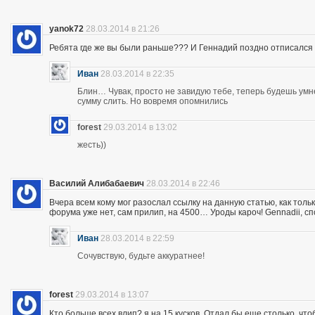
yanok72
28.03.2014 в 21:26
Ребята где же вы были раньше??? И Геннадий поздно отписался 
Иван
28.03.2014 в 22:35
Блин… Чувак, просто не завидую тебе, теперь будешь ум
сумму слить. Но вовремя опомнились
forest
29.03.2014 в 13:02
жесть))
Василий Алибабаевич
28.03.2014 в 22:46
Вчера всем кому мог разослал ссылку на данную статью, как толь
форума уже нет, сам прилип, на 4500… Уроды кароч! Gennadii, сп
Иван
28.03.2014 в 22:59
Сочувствую, будьте аккуратнее!
forest
29.03.2014 в 13:07
Кто больше всех влип? я на 15 кусков. Отдал бы еще столько, что