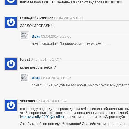
Как минимум ОДНОГО человека я спас от кидалова!!!!!!!!!!!!!!!!!!!!!
Геннадий Литвинов
03.04.2014 в 18:30
ЗАБЛОКИРОВАЛИ!;-)
Иван
03.04.2014 в 22:06
круто, спасибо!!! Продолжаем в том же духе, …
forest
04.04.2014 в 17:37
какие новости ребят?
Иван
06.04.2014 в 19:25
пока тишина, но думаю эти уроды много похожих и других 
shurrider
07.04.2014 в 10:24
вот походу еще один из разводов на avito. висело объявление п
чтобы проверить его состояние, а цена очень низкая. все подроб
ivanov-vitaliy-1991@mail.ru
. вот что мне написали: «Здравствуйте!
Это Виталий, по поводу обьявления! Спасибо что мне написали!