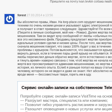
Пришлите на почту ivan.levkin собака гмайл
forest
27.03.2014 в 13:56
Вы абсолютно правы, Иван. На torg-place.com орудуют мошенни
техники по очень низким ценам и указывают адрес электронной 
и получает в ответ примерно следующее: Здравствуйте! По всем в
(Пишите в личные сообщения, мой ник – Роман). Далее жертва п
мошенников. Там он видит кучу сообщений от якобы «обычных пол
все это несомненно фейк. Продавец предлагает жертве приобрест
идеальные условия сделки и низкие цены. После того, как жерт
сначала мошенник говорит, что заказ 100% будет у вас в течение 
проблемы с курьером. Потом выясняется, что оказывается курьер
вернуть деньги, если в течение пары дней курьер не объявится. Н
якобы перечислил деньги обратно жертве, хотя естественно о воз
и тянуть время» наверно связана с тем, чтоб жертва не начала н
жертв все просматриваются админами-мошенниками, но жертва м
история, из личного опыта. Еслиб я раньше попал на вашу статью
человеку, которого он не видел и даже не знает. Нет абсолютно 
вроде меня — бессовестные твари, гореть им в аду.
Сервис онлайн-записи на собственном Tel
Попробуйте сервис онлайн-записи VisitTime на основ
— Разгрузит мастера, специалиста или компанию;
— Позволит гибко управлять расписанием и загрузк
— Разошлет оповещения о новых услугах или акция