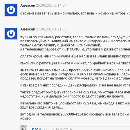
Алексей
25.06.2014 в 14:54
с коментами теперь всё нормально, вот новый номер на которы
Алексей
27.06.2014 в 21:56
жулики по прежнему работают, теперь только по немного другой 
появилась уйма объявлений на авито с Питерскими и Московским
только белую технику с ценой от 50% рыночной,
на телефонах работают ПСИХОЛОГИ, уломают и развеют сомнения
оплату кроме киви принимают ещё на ЯД и вебмани (видимо при
какой либо репутации в инете у них нет, по крайней мере не хва
выявить такие объявы очень просто, нужно взять номер и пробить п
если номер например Питерский, а объява опубликована в Красно
продавец пойдёт на полную оплату курьеру, чего в данном случа
и как всегда у них последний день распродажи, и на неё надо усп
так же следует обходить стороной те объявы, по которым все во
недоступен, ну а дальше они просто кидают ссылку на форум…
печально что авито не блокируют эти объявы, не находя в них ни
ждут возбуждения дела…
вот один из телефонов: 963-308-4314 но собирать все телефоны н
номер
Иван
27.06.2014 в 22:16