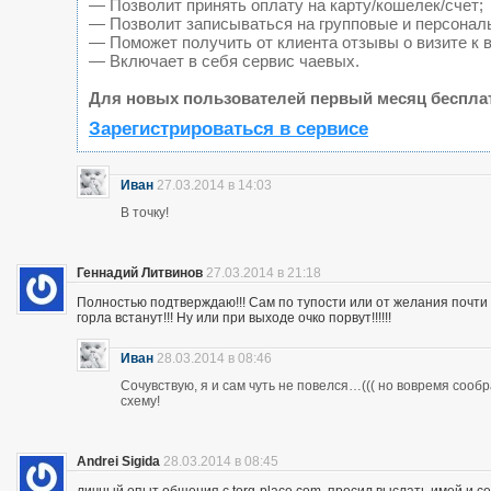
— Позволит принять оплату на карту/кошелек/счет;
— Позволит записываться на групповые и персонал
— Поможет получить от клиента отзывы о визите к 
— Включает в себя сервис чаевых.
Для новых пользователей первый месяц беспла
Зарегистрироваться в сервисе
Иван
27.03.2014 в 14:03
В точку!
Геннадий Литвинов
27.03.2014 в 21:18
Полностью подтверждаю!!! Сам по тупости или от желания почт
горла встанут!!! Ну или при выходе очко порвут!!!!!!
Иван
28.03.2014 в 08:46
Сочувствую, я и сам чуть не повелся…((( но вовремя сооб
схему!
Andrei Sigida
28.03.2014 в 08:45