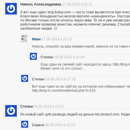
Николь Александровна
27.08.2014 в 22:11
А вот еще один: torg-today.com — пусть тоже высветится при поис
Благо моих блондинистых мозгов хватило «наяндексить». Насторо
по Москве только после оплаты через киви. То ли я уже насмотр
работником проверки качества, неумело клянчит денежку. Спасибо
заоблачные скидки. 🙂
Иван
27.08.2014 в 22:15
Николь, спасибо за ваш комментарий, именно из-за таких к
Степан
29.08.2014 в 16:58
Еще один их свежий сайт находится здесь: http://torg
Может кого-то это спасет…
Степан
29.08.2014 в 17:18
Вот еще один из их сайтов, на котором они обманывают ч
http://torg-in.com/showthread.php?t=103
Степан
03.09.2014 в 23:27
Из новый сайт для развода людей на деньги biz-project.com. Надеюс
Серега
06.09.2014 в 15:59