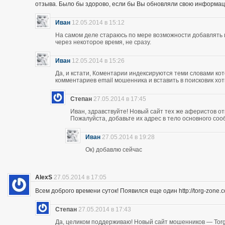
отзыва. Было бы здорово, если бы Вы обновляли свою информац
Иван
12.05.2014 в 15:12
На самом деле стараюсь по мере возможности добавлять 
через некоторое время, не сразу.
Иван
12.05.2014 в 15:26
Да, и кстати, Коментарии индексируются теми словами кот
комментариев email мошенника и вставить в поисковик хоть
Степан
27.05.2014 в 17:45
Иван, здравствуйте! Новый сайт тех же аферистов отк
Пожалуйста, добавьте их адрес в тело основного со
Иван
27.05.2014 в 19:28
Ок) добавлю сейчас
AlexS
27.05.2014 в 17:05
Всем доброго времени суток! Появился еще один http://torg-zone
Степан
27.05.2014 в 17:43
Да, целиком поддерживаю! Новый сайт мошенников — Torg