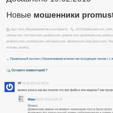
Новые
мошенники promus
Быт сиса
,
Мошенничество в интернете
2011mastercard.com
,
avito
celmay.com
,
con-trest.com
,
geelbis.com
,
golprok.com
,
greenberk.com
,
jerbox
prokrons.com
,
promust.com
,
sell-place.com
,
strimbor.com
,
torg-place.com
,
Tor
отзывы
,
развод
←
Правильный хостинг | Ограничиваем количество исходящих писем с 1 
Оставите комментарий ?
VF
26.03.2014 в 08:50
можно узнать как вы поняли что все фейк и они кидалы? как про
Иван
26.03.2014 в 09:15
Можно.
Доменному имени на момент написание поста было всего 28
возможно его предыдущий домен заблокировали и админ про