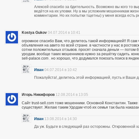
Алексей спасибо за бдительность. Возможно вы кого то вы
ведётся на их уловки. Ну а мы усложним мошенникам жизнь
комментарии. Но их попытки тщетны) у меня всегда есть р
Kostya Gukov
04.07.2014 в 10:41
огромное спасибо Вам, что делитесь такой информацией!! Я сам
объявления на авито по всей стране. в частности у нас в ростов
сотни положительных отзывов. просят сначала деньги — потом бу
уродам. вообще таких мошенников нужно за решётку садить. кон
sell-palace.com . но хорошо, что додумался поюзать поиск в янде
Иван
04.07.2014 в 10:42
Пожалуйста!, делитесь этой информацией, пусть и Ваши др
Игорь Никифоров
12.08.2014 в 13:05
Сайт trust-sell.com тоже мошенники. Основной Константин. Также
существуют. Желаю таким Удодам чтоб их семья так была наказан
Иван
13.08.2014 в 14:30
Да уж. Будьте в следующий раз осторожны. Откровенной х