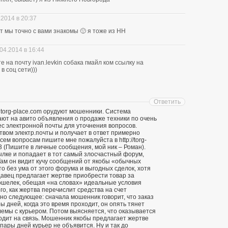
.2014 в 20:37
ит мы точно с вами знакомы 🙂 я тоже из НН
04.2014 в 16:44
 на почту ivan.levkin собака гмайл ком ссылку на
в соц сети)))
Ответить
 torg-place.com орудуют мошенники. Система
т на авито объявления о продаже техники по очень
ес электронной почты для уточнения вопросов.
твом электр.почты и получает в ответ примерно
ем вопросам пишите мне пожалуйста в http://torg-
3 (Пишите в личные сообщения, мой ник – Роман).
ылке и попадает в тот самый злосчастный форум,
ам он видит кучу сообщений от якобы «обычных
о без ума от этого форума и выгодных сделок, хотя
давец предлагает жертве приобрести товар за
кошелек, обещая «на словах» идеальные условия
го, как жертва перечислит средства на счет
о следующее: сначала мошенник говорит, что заказ
ы дней, когда это время проходит, он опять тянет
лемы с курьером. Потом выясняется, что оказывается
ходит на связь. Мошенник якобы предлагает жертве
 пары дней курьер не объявится. Ну и так до