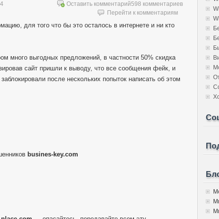
14
Оставить комментарий
598 комментариев
W
Перейти к комментариям
W
мацию, для того что бы это осталось в интернете и ни кто
Б
Б
Б
ором много выгодных предложений, в частности 50% скидка
В
М
изировав сайт пришли к выводу, что все сообщения фейк, и
О
 заблокировали после нескольких попыток написать об этом
С
Х
Со
Под
шенников
busines-key.com
Бло
Мо
М
Мы
l-place.com
— опасайтесь, передавайте всем эту