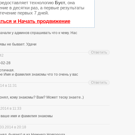
редоставляет технологию
Буст
, она
ние в десятки раз, а первые результаты
течение первых 7 дней.
аться и Начать продвижение
 начали у админов спрашивать что к чему. Нас
явы не бывает. Удачи
Ответить
:42
-02-28
отичная.
е Имя и фамилия знакомы что то очень у вас
Ответить
14 в 11:31
нял, кому знакомы? Вам? Может теску знаете..)
.2014 в 11:33
ю ваше имя и фамилия знакомы
03.2014 в 20:18
понял, бывает) я из Нижнего Новгорода