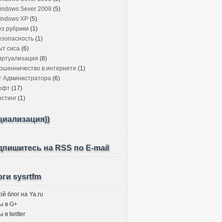
indows Sever 2008
(5)
indows XP
(5)
ез рубрики
(1)
езопасность
(1)
ыт сиса
(6)
иртуализация
(8)
ошенничество в интернете
(1)
т Администратора
(6)
офт
(17)
остинг
(1)
циализация))
пишитесь на RSS по E-mail
ги sysrtfm
й блог на Ya.ru
ы в G+
 в twitter