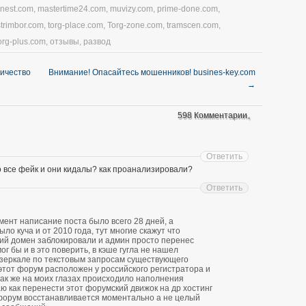
nnest.com
,
mastertime24.com
,
muvizy.com
,
prime-done.com
,
strimbor.com
,
torg-place.com
,
Torg-zone.com
,
tramscen.com
,
org-plus.com
,
отзывы
,
развод
личество
Внимание! Опасайтесь мошенников! busines-key.com
→
598 Комментарии。
Ответить
о все фейк и они кидалы? как проанализировали?
Ответить
ент написание поста было всего 28 дней, а
о куча и от 2010 года, тут многие скажут что
ий домен заблокировали и админ просто перенес
ог бы и в это поверить, в кэше гугла не нашел
зеркале по текстовым запросам существующего
 этот форум расположен у российского регистратора и
 так же на моих глазах происходило наполнения
ю как перенести этот форумский движок на др хостинг
форум восстанавливается моментально а не целый