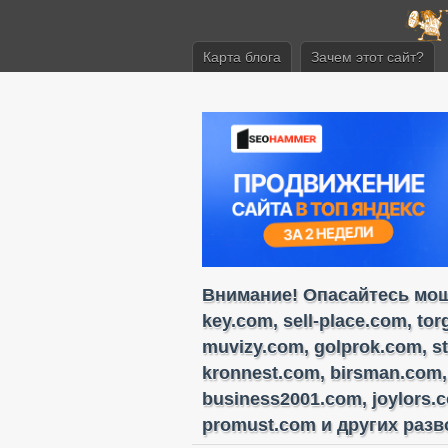
Карта блога
Зачем этот сайт?
Внимание! Опасайтесь моше
key.com, sell-place.com, to
muvizy.com, golprok.com, s
kronnest.com, birsman.com,
business2001.com, joylors.
promust.com и других разво