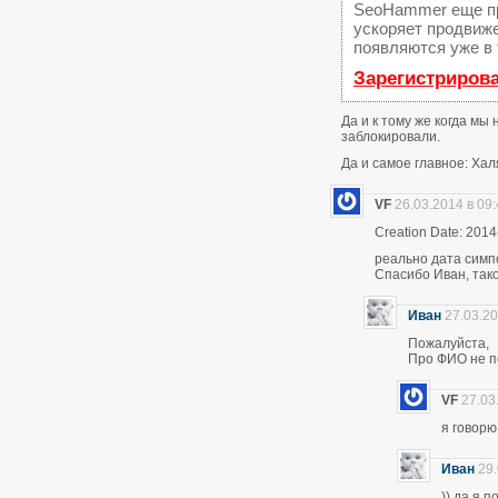
SeoHammer еще п
ускоряет продвиже
появляются уже в 
Зарегистриров
Да и к тому же когда мы
заблокировали.
Да и самое главное: Хал
VF
26.03.2014 в 09
Creation Date: 2014
реально дата симп
Спасибо Иван, тако
Иван
27.03.20
Пожалуйста,
Про ФИО не по
VF
27.03
я говор
Иван
29.
)) да я 