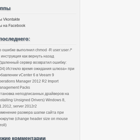
уппы
ы Vkontakte
ы на Facebook
последнего:
о ошибке выполнил chmod -R user:user /*
 инструкция как вернуть назад
Удаленный сервер возвратил ошибку:
504) Истекло время ожидания шлюза» при
обавлении vCenter 6 в Veeam 9
perations Manager 2012 R2 Import
anagement Packs
становка неподписанных драйверов на
nstalling Unsigned Drivers) Windows 8,
1.2012, server 2012r2
зменение размера шапки сайта при
рокрутке (change header size on mouse
roll)
ежие комментарии