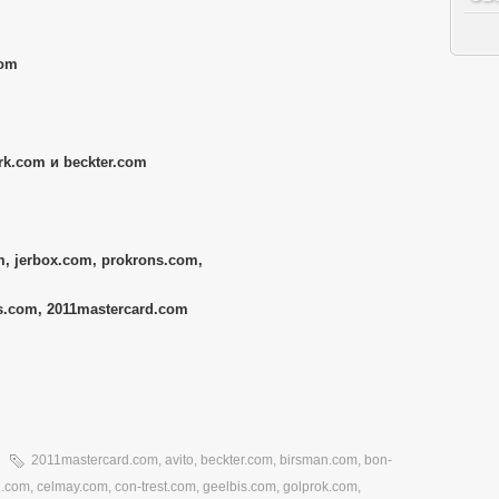
com
k.com и beckter.com
, jerbox.com, prokrons.com,
s.com, 2011mastercard.com
2011mastercard.com
,
avito
,
beckter.com
,
birsman.com
,
bon-
1.com
,
celmay.com
,
con-trest.com
,
geelbis.com
,
golprok.com
,