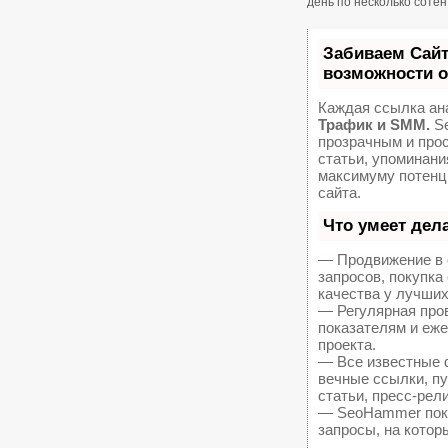
день по несколько соте
Забиваем Сай
возможности 
Каждая ссылка ан
Трафик и SMM.
Se
прозрачным и про
статьи, упоминани
максимуму потенц
сайта.
Что умеет дел
— Продвижение в 
запросов, покупк
качества у лучших
— Регулярная пров
показателям и еж
проекта.
— Все известные 
вечные ссылки, пу
статьи, пресс-рел
— SeoHammer покаж
запросы, на котор