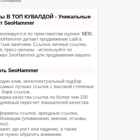
н сообщений.
ты В ТОП КУВАЛДОЙ - Уникальные
от SeoHammer
ализируется по трем пакетам оценки:
SEO,
oHammer делает продвижение сайта
стым занятием. Ссылки, вечные ссылки,
я, пресс-релизы - используйте по
иал SeoHammer для продвижения вашего
ать SeoHammer
один клик, интеллектуальный подбор
а самых лучших ссылок с высокой степенью
 бирж ссылок.
ерка качества ссылок по более чем 100
едневный пересчет показателей качества
форматы ссылок: арендные ссылки,
бликации (упоминания, мнения, отзывы,
изы).
ет, где рост или падение, а также
ые нужно обратить внимание.