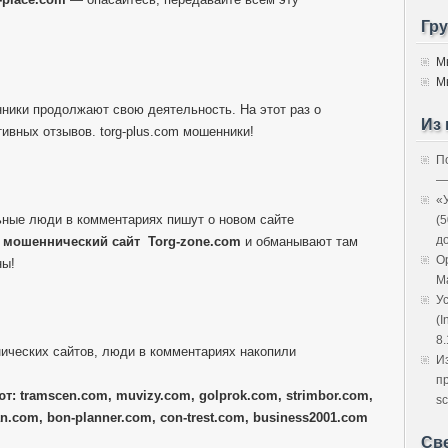
Гр
М
М
нники продолжают свою деятельность. На этот раз о
Из 
ивных отзывов. torg-plus.com мошенники!
П
—
«
ные люди в комментариях пишут о новом сайте
(
д
й
мошеннический сайт
Torg-zone.com
и обманывают там
O
ны!
M
У
(I
8.
ических сайтов, люди в комментариях накопили
И
п
т: tramscen.com, muvizy.com, golprok.com, strimbor.com,
sc
n.com, bon-planner.com, con-trest.com, business2001.com
Св