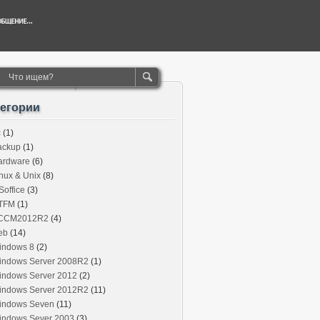
тегории
c
(1)
ackup
(1)
ardware
(6)
nux & Unix
(8)
office
(3)
TFM
(1)
CCM2012R2
(4)
eb
(14)
indows 8
(2)
indows Server 2008R2
(1)
indows Server 2012
(2)
indows Server 2012R2
(11)
indows Seven
(11)
indows Sever 2003
(3)