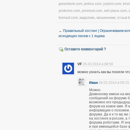
greenberk.com
,
jerbox.com
,
joylors.com
,
kro
prokrons.com
,
promust.com
,
sell-place.com
,
tromast.com
,
кидалово
,
мошенники
,
отзыв t
←
Правильный хостинг | Ограничиваем ко
исходящих писем с 1 ящика
Оставите комментарий ?
VF
26.03.2014 в 08:50
можно узнать как вы поняли чт
Иван
26.03.2014 в 09:15
Можно.
Доменному имени на мом
сообщений на форуме был
возможно его предыдущ
форум на новое имя. Я м
информации о похожем 
форума. Да и к то му же
на хостинге в россии, а
форума роботами. Я зна
и при имеющейся базе 