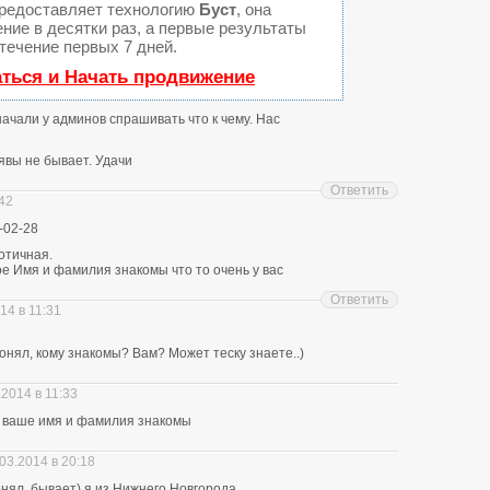
редоставляет технологию
Буст
, она
ние в десятки раз, а первые результаты
течение первых 7 дней.
аться и Начать продвижение
 начали у админов спрашивать что к чему. Нас
явы не бывает. Удачи
Ответить
:42
-02-28
отичная.
е Имя и фамилия знакомы что то очень у вас
Ответить
14 в 11:31
нял, кому знакомы? Вам? Может теску знаете..)
.2014 в 11:33
ю ваше имя и фамилия знакомы
03.2014 в 20:18
понял, бывает) я из Нижнего Новгорода