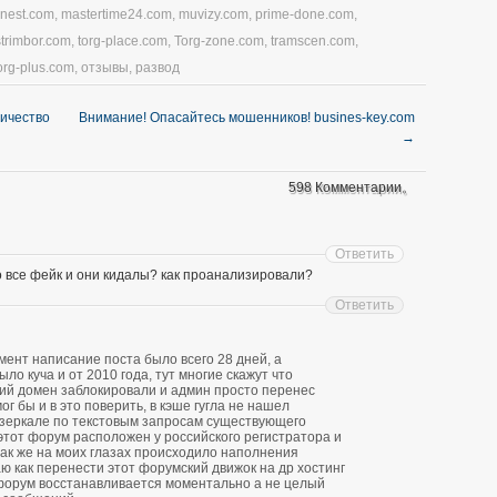
nnest.com
,
mastertime24.com
,
muvizy.com
,
prime-done.com
,
strimbor.com
,
torg-place.com
,
Torg-zone.com
,
tramscen.com
,
org-plus.com
,
отзывы
,
развод
личество
Внимание! Опасайтесь мошенников! busines-key.com
→
598 Комментарии。
Ответить
о все фейк и они кидалы? как проанализировали?
Ответить
ент написание поста было всего 28 дней, а
о куча и от 2010 года, тут многие скажут что
ий домен заблокировали и админ просто перенес
ог бы и в это поверить, в кэше гугла не нашел
зеркале по текстовым запросам существующего
 этот форум расположен у российского регистратора и
 так же на моих глазах происходило наполнения
ю как перенести этот форумский движок на др хостинг
форум восстанавливается моментально а не целый