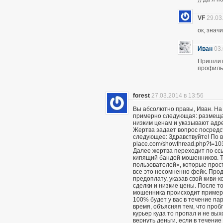
VF
29.03
ок, знач
Иван
03.
Пришлите
профиль 
forest
27.03.2014 в 13:56
Вы абсолютно правы, Иван. На
примерно следующая: размещаю
низким ценам и указывают адр
Жертва задает вопрос посредс
следующее: Здравствуйте! По вс
place.com/showthread.php?t=10
Далее жертва переходит по сс
кипящий бандой мошенников. Т
пользователей», которые прост
все это несомненно фейк. Про
предоплату, указав свой киви-
сделки и низкие цены. После то
мошенника происходит примерн
100% будет у вас в течение пар
время, объясняя тем, что проб
курьер куда то пропал и не вы
вернуть деньги, если в течение