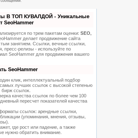
н сообщений.
ты В ТОП КУВАЛДОЙ - Уникальные
от SeoHammer
ализируется по трем пакетам оценки:
SEO,
oHammer делает продвижение сайта
стым занятием. Ссылки, вечные ссылки,
я, пресс-релизы - используйте по
иал SeoHammer для продвижения вашего
ать SeoHammer
один клик, интеллектуальный подбор
а самых лучших ссылок с высокой степенью
 бирж ссылок.
ерка качества ссылок по более чем 100
едневный пересчет показателей качества
форматы ссылок: арендные ссылки,
бликации (упоминания, мнения, отзывы,
изы).
ет, где рост или падение, а также
ые нужно обратить внимание.