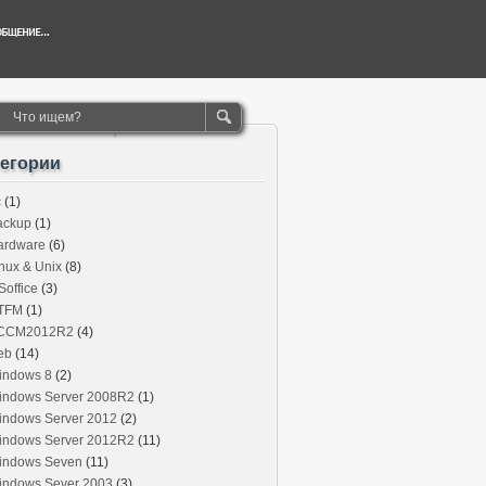
тегории
c
(1)
ackup
(1)
ardware
(6)
nux & Unix
(8)
office
(3)
TFM
(1)
CCM2012R2
(4)
eb
(14)
indows 8
(2)
indows Server 2008R2
(1)
indows Server 2012
(2)
indows Server 2012R2
(11)
indows Seven
(11)
indows Sever 2003
(3)