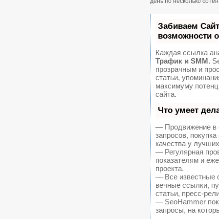
день по несколько соте
Забиваем Сай
возможности 
Каждая ссылка ан
Трафик и SMM.
Se
прозрачным и про
статьи, упоминани
максимуму потенц
сайта.
Что умеет дел
— Продвижение в 
запросов, покупк
качества у лучших
— Регулярная пров
показателям и еж
проекта.
— Все известные 
вечные ссылки, пу
статьи, пресс-рел
— SeoHammer покаж
запросы, на котор