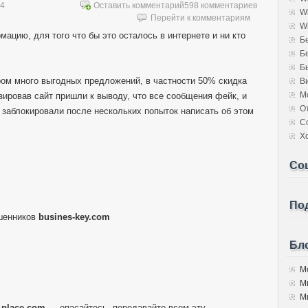
14
Оставить комментарий
598 комментариев
W
Перейти к комментариям
W
мацию, для того что бы это осталось в интернете и ни кто
Б
Б
Б
ором много выгодных предложений, в частности 50% скидка
В
М
изировав сайт пришли к выводу, что все сообщения фейк, и
О
 заблокировали после нескольких попыток написать об этом
С
Х
Со
Под
шенников
busines-key.com
Бло
Мо
М
Мы
l-place.com
— опасайтесь, передавайте всем эту