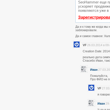
SeoHammer еще п
ускоряет продвиже
появляются уже в 
Зарегистриров
Да и к тому же когда мы
заблокировали.
Да и самое главное: Хал
VF
26.03.2014 в 09
Creation Date: 2014
реально дата симп
Спасибо Иван, тако
Иван
27.03.20
Пожалуйста,
Про ФИО не по
VF
27.03
я говор
Иван
29.
)) да я 