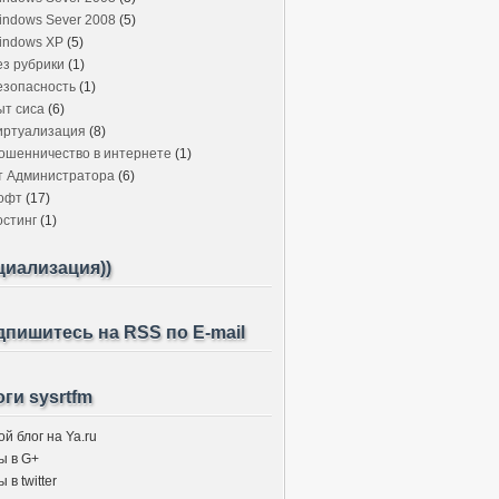
indows Sever 2008
(5)
indows XP
(5)
ез рубрики
(1)
езопасность
(1)
ыт сиса
(6)
иртуализация
(8)
ошенничество в интернете
(1)
т Администратора
(6)
офт
(17)
остинг
(1)
циализация))
пишитесь на RSS по E-mail
ги sysrtfm
й блог на Ya.ru
ы в G+
 в twitter