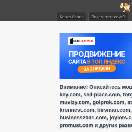
Карта блога
Зачем этот сайт?
Внимание! Опасайтесь моше
key.com, sell-place.com, to
muvizy.com, golprok.com, s
kronnest.com, birsman.com,
business2001.com, joylors.
promust.com и других разво