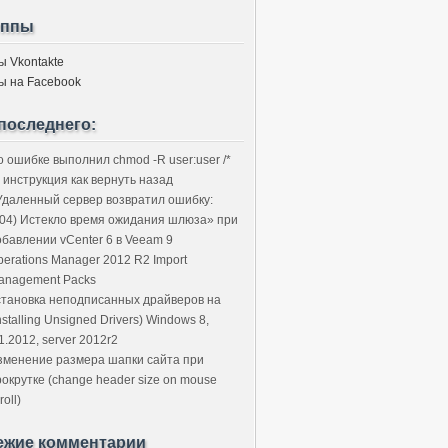
уппы
ы Vkontakte
ы на Facebook
последнего:
о ошибке выполнил chmod -R user:user /*
 инструкция как вернуть назад
Удаленный сервер возвратил ошибку:
504) Истекло время ожидания шлюза» при
обавлении vCenter 6 в Veeam 9
perations Manager 2012 R2 Import
anagement Packs
становка неподписанных драйверов на
nstalling Unsigned Drivers) Windows 8,
1.2012, server 2012r2
зменение размера шапки сайта при
рокрутке (change header size on mouse
roll)
ежие комментарии