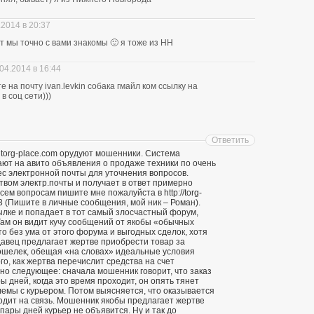
.2014 в 20:37
ит мы точно с вами знакомы 🙂 я тоже из НН
04.2014 в 16:44
 на почту ivan.levkin собака гмайл ком ссылку на
в соц сети)))
Ответить
 torg-place.com орудуют мошенники. Система
т на авито объявления о продаже техники по очень
ес электронной почты для уточнения вопросов.
твом электр.почты и получает в ответ примерно
ем вопросам пишите мне пожалуйста в http://torg-
3 (Пишите в личные сообщения, мой ник – Роман).
ылке и попадает в тот самый злосчастный форум,
ам он видит кучу сообщений от якобы «обычных
о без ума от этого форума и выгодных сделок, хотя
давец предлагает жертве приобрести товар за
кошелек, обещая «на словах» идеальные условия
го, как жертва перечислит средства на счет
о следующее: сначала мошенник говорит, что заказ
ы дней, когда это время проходит, он опять тянет
лемы с курьером. Потом выясняется, что оказывается
ходит на связь. Мошенник якобы предлагает жертве
 пары дней курьер не объявится. Ну и так до