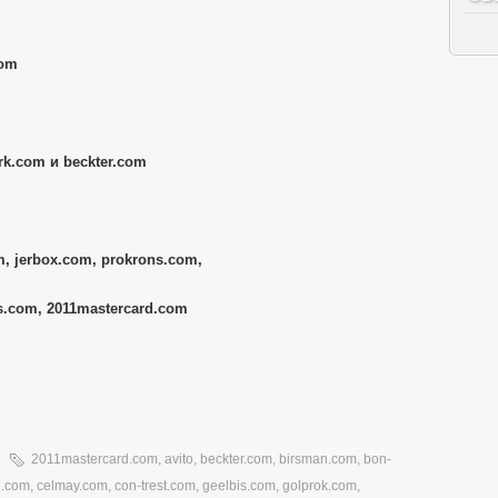
com
k.com и beckter.com
, jerbox.com, prokrons.com,
s.com, 2011mastercard.com
2011mastercard.com
,
avito
,
beckter.com
,
birsman.com
,
bon-
1.com
,
celmay.com
,
con-trest.com
,
geelbis.com
,
golprok.com
,