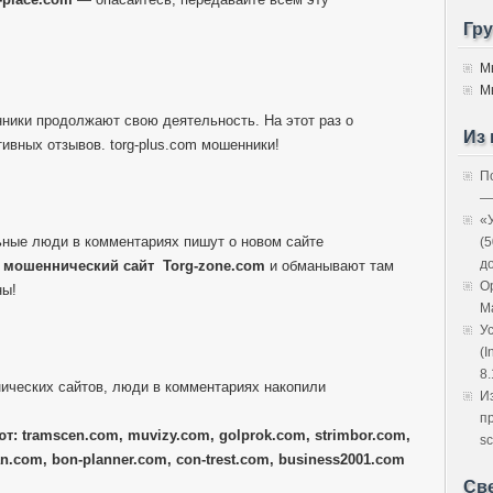
Гр
М
М
нники продолжают свою деятельность. На этот раз о
Из 
ивных отзывов. torg-plus.com мошенники!
П
—
«
ные люди в комментариях пишут о новом сайте
(
д
й
мошеннический сайт
Torg-zone.com
и обманывают там
O
ны!
M
У
(I
8.
ических сайтов, люди в комментариях накопили
И
п
т: tramscen.com, muvizy.com, golprok.com, strimbor.com,
sc
n.com, bon-planner.com, con-trest.com, business2001.com
Св