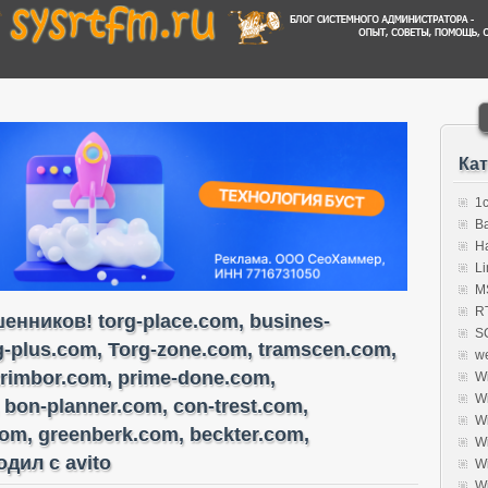
Ка
1
B
H
Li
MS
R
нников! torg-place.com, busines-
S
rg-plus.com, Torg-zone.com, tramscen.com,
w
trimbor.com, prime-done.com,
W
W
 bon-planner.com, con-trest.com,
W
com, greenberk.com, beckter.com,
W
дил с avito
W
W