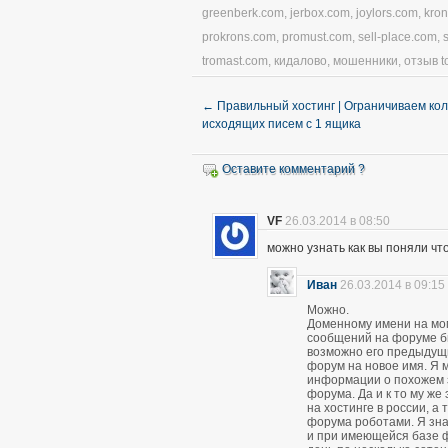
greenberk.com
,
jerbox.com
,
joylors.com
,
kro
prokrons.com
,
promust.com
,
sell-place.com
,
tromast.com
,
кидалово
,
мошенники
,
отзыв t
←
Правильный хостинг | Ограничиваем ко
исходящих писем с 1 ящика
Оставите комментарий ?
VF
26.03.2014 в 08:50
можно узнать как вы поняли чт
Иван
26.03.2014 в 09:15
Можно.
Доменному имени на мом
сообщений на форуме был
возможно его предыдущ
форум на новое имя. Я м
информации о похожем 
форума. Да и к то му же
на хостинге в россии, а
форума роботами. Я зна
и при имеющейся базе 