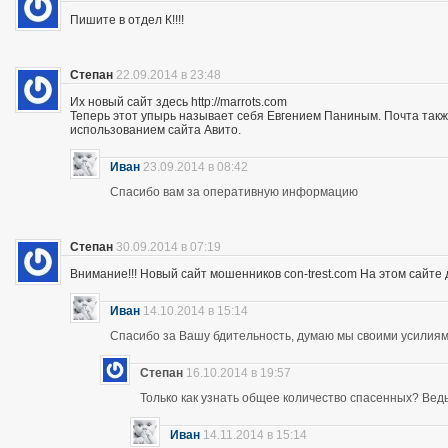
Пишите в отдел К!!!!
Степан
22.09.2014 в 23:48
Их новый сайт здесь http://marrots.com
Теперь этот упырь называет себя Евгением Паниным. Почта так
использованием сайта Авито.
Иван
23.09.2014 в 08:42
Спасибо вам за оперативную информацию
Степан
30.09.2014 в 07:19
Внимание!!! Новый сайт мошенников con-trest.com На этом сайте д
Иван
14.10.2014 в 15:14
Спасибо за Вашу бдительность, думаю мы своими усилиям
Степан
16.10.2014 в 19:57
Только как узнать общее количество спасенных? Ведь 
Иван
14.11.2014 в 15:14