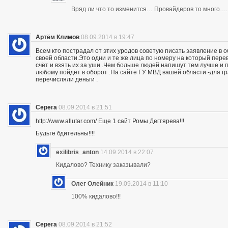
Вряд ли что то изменится… Провайдеров то много….
Артём Климов
08.09.2014 в 19:47
Всем кто пострадал от этих уродов советую писать заявление в 
своей области.Это одни и те же лица по номеру на который пер
счёт и взять их за уши .Чем больше людей напишут тем лучше и 
любому пойдёт в оборот .На сайте ГУ МВД вашей области -для г
перечисляли деньги .
Серега
08.09.2014 в 21:51
http://www.allutar.com/ Еще 1 сайт Ромы Дегтярева!!!
Будьте бдительны!!!!
exilibris_anton
14.09.2014 в 22:07
Кидалово? Технику заказывали?
Олег Олейник
19.09.2014 в 11:10
100% кидалово!!!
Серега
08.09.2014 в 21:52