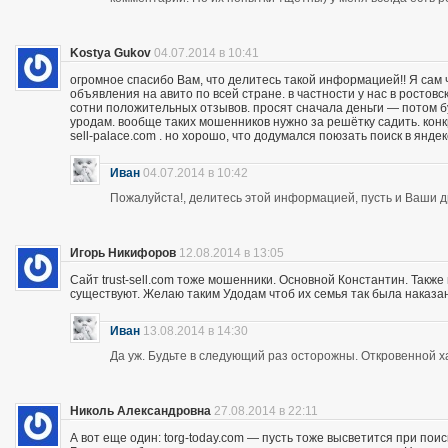
Kostya Gukov
04.07.2014 в 10:41
огромное спасибо Вам, что делитесь такой информацией!! Я сам
объявления на авито по всей стране. в частности у нас в ростов
сотни положительных отзывов. просят сначала деньги — потом бу
уродам. вообще таких мошенников нужно за решётку садить. кон
sell-palace.com . но хорошо, что додумался поюзать поиск в янде
Иван
04.07.2014 в 10:42
Пожалуйста!, делитесь этой информацией, пусть и Ваши др
Игорь Никифоров
12.08.2014 в 13:05
Сайт trust-sell.com тоже мошенники. Основной Константин. Также
существуют. Желаю таким Удодам чтоб их семья так была наказан
Иван
13.08.2014 в 14:30
Да уж. Будьте в следующий раз осторожны. Откровенной х
Николь Александровна
27.08.2014 в 22:11
А вот еще один: torg-today.com — пусть тоже высветится при поис