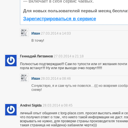
— Включает в себя сервис чаевых.
Для новых пользователей первый месяц беспла
Зарегистрироваться в сервисе
Иван
27.03.2014 в 14:03
В точку!
Геннадий Литвинов
27.03.2014 в 21:18
Полностью подтверждаю!!! Сам по тупости или от желания почт
горла встанут!!! Ну или при выходе очко порвут!!!!!!
Иван
28.03.2014 в 08:46
Сочувствую, я и сам чуть не повелся…((( но вовремя сооб
схему!
Andrei Sigida
28.03.2014 в 08:45
личный опыт общения с torg-place.com. просил выслать имей и с
что получил ответ о том , что никто такой информации не даст.
вскрывать не нужно, для проверки страны производителя техники,
такая страница не найдена)-забанили черти)))