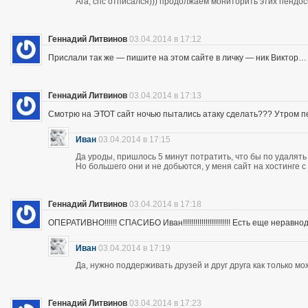
Ага, спс отписался))) продолжаем мониторить этих пендос
Геннадий Литвинов
03.04.2014 в 17:12
Прислали так же — пишите на этом сайте в личку — ник Виктор…
Геннадий Литвинов
03.04.2014 в 17:13
Смотрю на ЭТОТ сайт ночью пытались атаку сделать??? Утром п
Иван
03.04.2014 в 17:15
Да уроды, пришлось 5 минут потратить, что бы по удалять
Но большего они и не добьются, у меня сайт на хостинге 
Геннадий Литвинов
03.04.2014 в 17:18
ОПЕРАТИВНО!!!!!! СПАСИБО Иван!!!!!!!!!!!!!!!!!!!!!!! Есть еще неравнодушны
Иван
03.04.2014 в 17:19
Да, нужно поддерживать друзей и друг друга как только мо
Геннадий Литвинов
03.04.2014 в 17:23