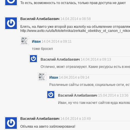
То есть, возможность то осталась, только прав доступа не дают
Василий Алибабаевич
14.04.2014 в 08:58
Блять, на Авито уже второй раз жалобу на объявление отправля
http://www.avito.ru/ufa/fototehnika/zerkalki_obektivy_ot_canon_i_
Иван
14.04.2014 в 09:11
тоже бросил
Василий Алибабаевич
14.04.2014 в 09:13
Отлично, можт отреагируют. Какие ресурсы есть в ине
Иван
14.04.2014 в 09:14
Различные сайты отзывов, социальные сети, ес
Василий Алибабаевич
15.04.2014 в 13:36
Иван, ну что там насчет сайтов куда жалов
Василий Алибабаевич
14.04.2014 в 10:49
Объява на авито заблокирована!