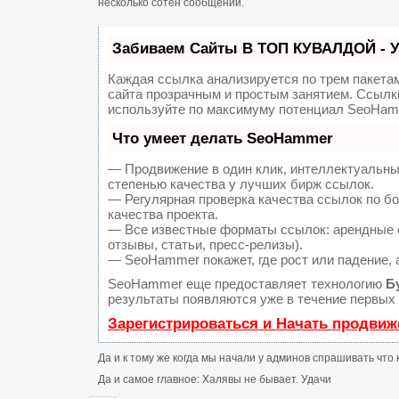
несколько сотен сообщений.
Забиваем Сайты В ТОП КУВАЛДОЙ - 
Каждая ссылка анализируется по трем пакета
сайта прозрачным и простым занятием. Ссылки
используйте по максимуму потенциал SeoHam
Что умеет делать SeoHammer
— Продвижение в один клик, интеллектуальны
степенью качества у лучших бирж ссылок.
— Регулярная проверка качества ссылок по б
качества проекта.
— Все известные форматы ссылок: арендные с
отзывы, статьи, пресс-релизы).
— SeoHammer покажет, где рост или падение, 
SeoHammer еще предоставляет технологию
Б
результаты появляются уже в течение первых 
Зарегистрироваться и Начать продвиж
Да и к тому же когда мы начали у админов спрашивать что 
Да и самое главное: Халявы не бывает. Удачи