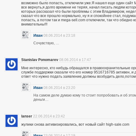
возможно было попасть, отключили уже.Я нашел еще один сайт M
все вернуть,я долго времени не теряя, начал писать людям кото
которых рассказал что были проблемы с этим Владимиром, неделю
сказал что все прошло нормально, ну я и спокойнее стал, подума
попасть, а потом так и mega-sell.com отключили, так что обидно 
внимательны!!!
Иван
08.06.2014 в 23:18
Сочувствую, …
Stanislav Ponomarev
08.06.2014 в 17:47
Мне интересно, кто нибудь обращался в правоохранительные орга
службе поддержки сказали что его номер 9516716785 активен, и 
ответ что нужно подать заявление,должны возбудить дело,потом
Иван
08.06.2014 в 23:20
На самом деле думаю кому то стоит попробовать и об этом 
деньги…
lanser
22.06.2014 в 23:42
жулики снова активизировались, вот новый сайт high-sale.com
Иван
23.06.2014 в 17:19