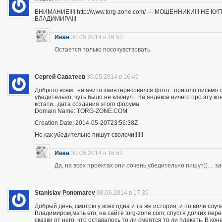
ВНИМАНИЕ!!!! http://www.torg-zone.com/ — МОШЕННИКИ!!! НЕ
ВЛАДИМИРА!!!
Иван
30.05.2014 в 16:53
Остается только посочувствовать.
Сергей Саватеев
30.05.2014 в 16:49
Доброго всем.. на авито заинтересовался фото.. пришло письмо с
убедительно, чуть было не клюнул.. На яндексе ничего про эту к
кстати.. дата создания этого форума
Domain Name: TORG-ZONE.COM
Creation Date: 2014-05-20T23:56:38Z
Но как убедительно пишут сволочи!!!!!!
Иван
30.05.2014 в 16:52
Да, на всех проектах они оочень убедительно пишут))… з
Stanislav Ponomarev
08.06.2014 в 17:35
Добрый день, смотрю у всех одна и та же история, и по воле слу
Владимиром,мать его, на сайте torg-zone.com, спустя долгих пере
сказки от него, что оставалось то ли смеятся то ли плакать. В ко