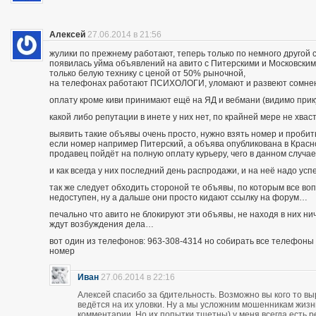
Алексей
27.06.2014 в 21:56
жулики по прежнему работают, теперь только по немного другой 
появилась уйма объявлений на авито с Питерскими и Московским
только белую технику с ценой от 50% рыночной,
на телефонах работают ПСИХОЛОГИ, уломают и развеют сомнения
оплату кроме киви принимают ещё на ЯД и вебмани (видимо при
какой либо репутации в инете у них нет, по крайней мере не хва
выявить такие объявы очень просто, нужно взять номер и пробить п
если номер например Питерский, а объява опубликована в Красно
продавец пойдёт на полную оплату курьеру, чего в данном случа
и как всегда у них последний день распродажи, и на неё надо усп
так же следует обходить стороной те объявы, по которым все во
недоступен, ну а дальше они просто кидают ссылку на форум…
печально что авито не блокируют эти объявы, не находя в них ни
ждут возбуждения дела…
вот один из телефонов: 963-308-4314 но собирать все телефоны н
номер
Иван
27.06.2014 в 22:16
Алексей спасибо за бдительность. Возможно вы кого то вы
ведётся на их уловки. Ну а мы усложним мошенникам жизнь
комментарии. Но их попытки тщетны) у меня всегда есть р