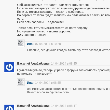
Сейчас в наличии, отправить вам могу хоть сегодня.
Но если вас интересует что то еще или другая модель — можете 
Если вы готовы заказать — скажите свой город.
Во первых от этого будет зависить как оплачивается заказ, во вто
есть.
Если есть вопросы — задавайте!
Так же если хотите можем связаться по телефону.
Но лучше по почте, тк звонки дорогие.
Жду вашего ответа!»
Иван
07.04.2014 в 10:28
Спасибо, все дружно кладем в копилку этот развод и мотае
Василий Алибабаевич
14.04.2014 в 08:45
Суки стали умнее, теперь убрали с форума возможность просмот
не поможет, я не верю)))
Иван
14.04.2014 в 08:55
Да, можем спасти остальных только распространением и
Вам спасибо за бдительность
Василий Алибабаевич
14.04.2014 в 08:47