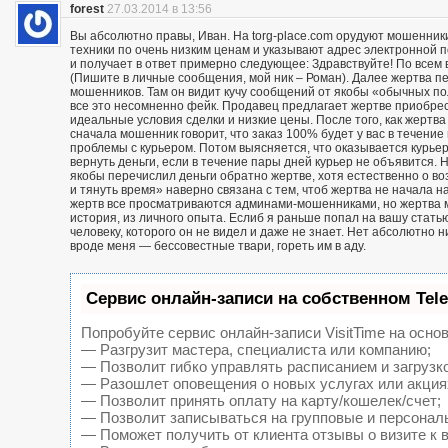
forest
27.03.2014 в 13:56
Вы абсолютно правы, Иван. На torg-place.com орудуют мошенни
техники по очень низким ценам и указывают адрес электронной 
и получает в ответ примерно следующее: Здравствуйте! По всем в
(Пишите в личные сообщения, мой ник – Роман). Далее жертва п
мошенников. Там он видит кучу сообщений от якобы «обычных пол
все это несомненно фейк. Продавец предлагает жертве приобрест
идеальные условия сделки и низкие цены. После того, как жерт
сначала мошенник говорит, что заказ 100% будет у вас в течение 
проблемы с курьером. Потом выясняется, что оказывается курьер
вернуть деньги, если в течение пары дней курьер не объявится. Н
якобы перечислил деньги обратно жертве, хотя естественно о воз
и тянуть время» наверно связана с тем, чтоб жертва не начала н
жертв все просматриваются админами-мошенниками, но жертва м
история, из личного опыта. Еслиб я раньше попал на вашу статью
человеку, которого он не видел и даже не знает. Нет абсолютно 
вроде меня — бессовестные твари, гореть им в аду.
Сервис онлайн-записи на собственном Tel
Попробуйте сервис онлайн-записи VisitTime на основ
— Разгрузит мастера, специалиста или компанию;
— Позволит гибко управлять расписанием и загрузк
— Разошлет оповещения о новых услугах или акция
— Позволит принять оплату на карту/кошелек/счет;
— Позволит записываться на групповые и персонал
— Поможет получить от клиента отзывы о визите к 