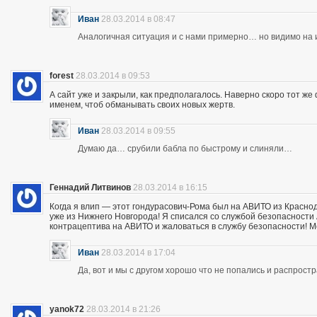
Иван
28.03.2014 в 08:47
Аналогичная ситуация и с нами примерно… но видимо на и
forest
28.03.2014 в 09:53
А сайт уже и закрыли, как предполагалось. Наверно скоро тот ж
именем, чтоб обманывать своих новых жертв.
Иван
28.03.2014 в 09:55
Думаю да… срубили бабла по быстрому и слиняли…
Геннадий Литвинов
28.03.2014 в 16:15
Когда я влип — этот гондурасович-Рома был на АВИТО из Краснод
уже из Нижнего Новгорода! Я списался со службой безопасности А
контрацептива на АВИТО и жаловаться в службу безопасности! Мож
Иван
28.03.2014 в 17:04
Да, вот и мы с другом хорошо что не попались и распрос
yanok72
28.03.2014 в 21:26