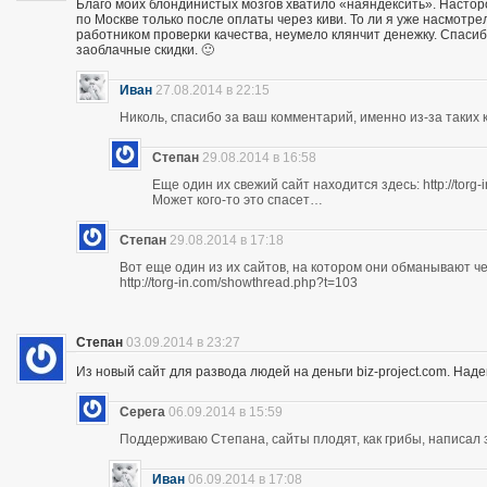
Благо моих блондинистых мозгов хватило «наяндексить». Насторо
по Москве только после оплаты через киви. То ли я уже насмотр
работником проверки качества, неумело клянчит денежку. Спасибо
заоблачные скидки. 🙂
Иван
27.08.2014 в 22:15
Николь, спасибо за ваш комментарий, именно из-за таких к
Степан
29.08.2014 в 16:58
Еще один их свежий сайт находится здесь: http://torg
Может кого-то это спасет…
Степан
29.08.2014 в 17:18
Вот еще один из их сайтов, на котором они обманывают ч
http://torg-in.com/showthread.php?t=103
Степан
03.09.2014 в 23:27
Из новый сайт для развода людей на деньги biz-project.com. Надеюс
Серега
06.09.2014 в 15:59
Поддерживаю Степана, сайты плодят, как грибы, написал 
Иван
06.09.2014 в 17:08