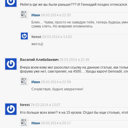
Ребята где же вы были раньше??? И Геннадий поздно отписался 
Иван
28.03.2014 в 22:35
Блин… Чувак, просто не завидую тебе, теперь будешь ум
сумму слить. Но вовремя опомнились
forest
29.03.2014 в 13:02
жесть))
Василий Алибабаевич
28.03.2014 в 22:46
Вчера всем кому мог разослал ссылку на данную статью, как толь
форума уже нет, сам прилип, на 4500… Уроды кароч! Gennadii, сп
Иван
28.03.2014 в 22:59
Сочувствую, будьте аккуратнее!
forest
29.03.2014 в 13:07
Кто больше всех влип? я на 15 кусков. Отдал бы еще столько, что
Иван
29.03.2014 в 20:17