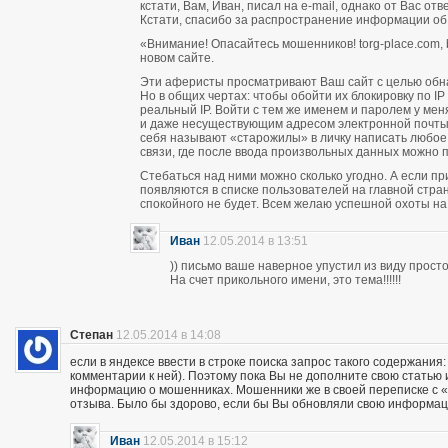
кстати, Вам, Иван, писал на e-mail, однако от Вас о
Кстати, спасибо за распространение информации об
«Внимание! Опасайтесь мошенников! torg-place.com, bu
новом сайте.
Эти аферисты просматривают Ваш сайт с целью обн
Но в общих чертах: чтобы обойти их блокировку по 
реальный IP. Войти с тем же именем и паролем у м
и даже несуществующим адресом электронной почты п
себя называют «старожилы» в личку написать любое
связи, где после ввода произвольных данных можно пи
Стебаться над ними можно сколько угодно. А если п
появляются в списке пользователей на главной стран
спокойного не будет. Всем желаю успешной охоты н
Иван
12.05.2014 в 13:51
)) письмо ваше наверное упустил из виду прос
На счет прикольного имени, это тема!!!!!!
Степан
12.05.2014 в 14:08
если в яндексе ввести в строке поиска запрос такого содержания:
комментарии к ней). Поэтому пока Вы не дополните свою статью
информацию о мошенниках. Мошенники же в своей переписке с «кл
отзыва. Было бы здорово, если бы Вы обновляли свою информац
Иван
12.05.2014 в 15:12