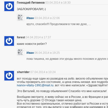
Геннадий Литвинов
03.04.2014 в 18:30
ЗАБЛОКИРОВАЛИ!;-)
Иван
03.04.2014 в 22:06
круто, спасибо!!! Продолжаем в том же духе, …
forest
04.04.2014 в 17:37
какие новости ребят?
Иван
06.04.2014 в 19:25
пока тишина, но думаю эти уроды много похожих и других 
shurrider
07.04.2014 в 10:24
вот походу еще один из разводов на avito. висело объявление п
чтобы проверить его состояние, а цена очень низкая. все подроб
ivanov-vitaliy-1991@mail.ru
. вот что мне написали: «Здравствуйте!
Это Виталий, по поводу обьявления! Спасибо что мне написали!
Вообщем смотрите, я живу сейчас не в России, а во Франции и р
чуть-чуть дороже 🙂 Отсюда такая низкая цена.
Все естественно оригинальное, отлично работает в России и есте
отличатся от того, что вы купите у нас в мВидео или например в 