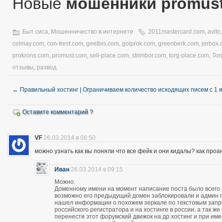
Новые
мошенники promus
Быт сиса
,
Мошенничество в интернете
2011mastercard.com
,
avito
celmay.com
,
con-trest.com
,
geelbis.com
,
golprok.com
,
greenberk.com
,
jerbox
prokrons.com
,
promust.com
,
sell-place.com
,
strimbor.com
,
torg-place.com
,
Tor
отзывы
,
развод
←
Правильный хостинг | Ограничиваем количество исходящих писем с 1 
Оставите комментарий ?
VF
26.03.2014 в 08:50
можно узнать как вы поняли что все фейк и они кидалы? как про
Иван
26.03.2014 в 09:15
Можно.
Доменному имени на момент написание поста было всего 28
возможно его предыдущий домен заблокировали и админ про
нашел информации о похожем зеркале по текстовым запро
российского регистратора и на хостинге в россии, а так 
перенести этот форумский движок на др хостинг и при и