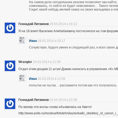
На самом деле сегодняшние реалии позволяют как найти, 
сомневаюсь, то найти их будет невозможно… Такого чело
Сидит какой нибудь мелкий хакер на своих мальдивах и кл
Геннадий Литвинов
29.03.2014 в 16:12
Я на 18 влип! Василию Алибабаевичу постеснялся на том форуме призна
Иван
29.03.2014 в 20:17
Сочувствую, будьте умнее в следующий раз, и всех своих 
Wrangler
29.03.2014 в 21:09
Отдал этим уродам 11 штук! Думаю написать в управление «К» МВД
Иван
30.03.2014 в 12:06
попытка не пытка… расскажите потом как что получилось
Геннадий Литвинов
02.04.2014 в 22:08
По моему эти козлы снова объявились на Авито!
http://www.avito.ru/moskva/fototehnika/zerkalki_obektivy_ot_canon