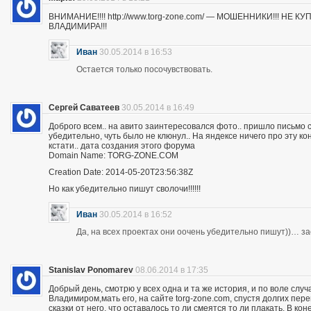
ВНИМАНИЕ!!!! http://www.torg-zone.com/ — МОШЕННИКИ!!! НЕ
ВЛАДИМИРА!!!
Иван
30.05.2014 в 16:53
Остается только посочувствовать.
Сергей Саватеев
30.05.2014 в 16:49
Доброго всем.. на авито заинтересовался фото.. пришло письмо с
убедительно, чуть было не клюнул.. На яндексе ничего про эту к
кстати.. дата создания этого форума
Domain Name: TORG-ZONE.COM
Creation Date: 2014-05-20T23:56:38Z
Но как убедительно пишут сволочи!!!!!!
Иван
30.05.2014 в 16:52
Да, на всех проектах они оочень убедительно пишут))… з
Stanislav Ponomarev
08.06.2014 в 17:35
Добрый день, смотрю у всех одна и та же история, и по воле слу
Владимиром,мать его, на сайте torg-zone.com, спустя долгих пере
сказки от него, что оставалось то ли смеятся то ли плакать. В ко