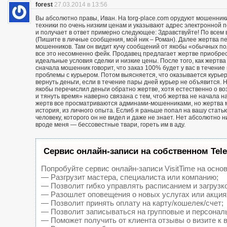
forest
27.03.2014 в 13:56
Вы абсолютно правы, Иван. На torg-place.com орудуют мошенни
техники по очень низким ценам и указывают адрес электронной 
и получает в ответ примерно следующее: Здравствуйте! По всем в
(Пишите в личные сообщения, мой ник – Роман). Далее жертва п
мошенников. Там он видит кучу сообщений от якобы «обычных пол
все это несомненно фейк. Продавец предлагает жертве приобрест
идеальные условия сделки и низкие цены. После того, как жерт
сначала мошенник говорит, что заказ 100% будет у вас в течение 
проблемы с курьером. Потом выясняется, что оказывается курьер
вернуть деньги, если в течение пары дней курьер не объявится. Н
якобы перечислил деньги обратно жертве, хотя естественно о воз
и тянуть время» наверно связана с тем, чтоб жертва не начала н
жертв все просматриваются админами-мошенниками, но жертва м
история, из личного опыта. Еслиб я раньше попал на вашу статью
человеку, которого он не видел и даже не знает. Нет абсолютно 
вроде меня — бессовестные твари, гореть им в аду.
Сервис онлайн-записи на собственном Tel
Попробуйте сервис онлайн-записи VisitTime на основ
— Разгрузит мастера, специалиста или компанию;
— Позволит гибко управлять расписанием и загрузк
— Разошлет оповещения о новых услугах или акция
— Позволит принять оплату на карту/кошелек/счет;
— Позволит записываться на групповые и персонал
— Поможет получить от клиента отзывы о визите к 