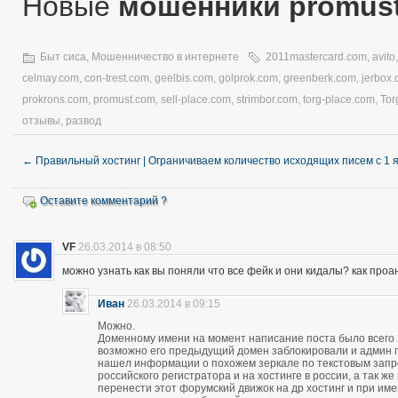
Новые
мошенники promus
Быт сиса
,
Мошенничество в интернете
2011mastercard.com
,
avito
celmay.com
,
con-trest.com
,
geelbis.com
,
golprok.com
,
greenberk.com
,
jerbox
prokrons.com
,
promust.com
,
sell-place.com
,
strimbor.com
,
torg-place.com
,
Tor
отзывы
,
развод
←
Правильный хостинг | Ограничиваем количество исходящих писем с 1 
Оставите комментарий ?
VF
26.03.2014 в 08:50
можно узнать как вы поняли что все фейк и они кидалы? как про
Иван
26.03.2014 в 09:15
Можно.
Доменному имени на момент написание поста было всего 28
возможно его предыдущий домен заблокировали и админ про
нашел информации о похожем зеркале по текстовым запро
российского регистратора и на хостинге в россии, а так 
перенести этот форумский движок на др хостинг и при и