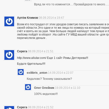
Вряд ли что то изменится… Провайдеров то много….
Артём Климов
08.09.2014 в 19:47
Всем кто пострадал от этих уродов советую писать заявление в 
своей области.Это одни и те же лица по номеру на который пер
счёт и взять их за уши .Чем больше людей напишут тем лучше и 
любому пойдёт в оборот .На сайте ГУ МВД вашей области -для г
перечисляли деньги .
Серега
08.09.2014 в 21:51
http://www.allutar.com/ Еще 1 сайт Ромы Дегтярева!!!
Будьте бдительны!!!!
exilibris_anton
14.09.2014 в 22:07
Кидалово? Технику заказывали?
Олег Олейник
19.09.2014 в 11:10
100% кидалово!!!
Серега
08.09.2014 в 21:52