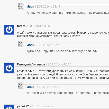
Иван
28.03.2014 в 08:47
Аналогичная ситуация и с нами примерно… но видимо на и
forest
28.03.2014 в 09:53
А сайт уже и закрыли, как предполагалось. Наверно скоро тот ж
именем, чтоб обманывать своих новых жертв.
Иван
28.03.2014 в 09:55
Думаю да… срубили бабла по быстрому и слиняли…
Геннадий Литвинов
28.03.2014 в 16:15
Когда я влип — этот гондурасович-Рома был на АВИТО из Краснод
уже из Нижнего Новгорода! Я списался со службой безопасности А
контрацептива на АВИТО и жаловаться в службу безопасности! Мож
Иван
28.03.2014 в 17:04
Да, вот и мы с другом хорошо что не попались и распрос
yanok72
28.03.2014 в 21:26