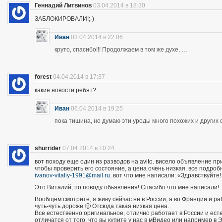
Геннадий Литвинов
03.04.2014 в 18:30
ЗАБЛОКИРОВАЛИ!;-)
Иван
03.04.2014 в 22:06
круто, спасибо!!! Продолжаем в том же духе, …
forest
04.04.2014 в 17:37
какие новости ребят?
Иван
06.04.2014 в 19:25
пока тишина, но думаю эти уроды много похожих и других 
shurrider
07.04.2014 в 10:24
вот походу еще один из разводов на avito. висело объявление п
чтобы проверить его состояние, а цена очень низкая. все подроб
ivanov-vitaliy-1991@mail.ru
. вот что мне написали: «Здравствуйте!
Это Виталий, по поводу обьявления! Спасибо что мне написали!
Вообщем смотрите, я живу сейчас не в России, а во Франции и р
чуть-чуть дороже 🙂 Отсюда такая низкая цена.
Все естественно оригинальное, отлично работает в России и есте
отличатся от того, что вы купите у нас в мВидео или например в 