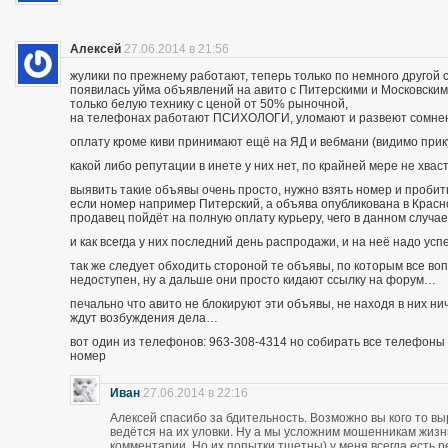
Алексей
27.06.2014 в 21:56
жулики по прежнему работают, теперь только по немного другой 
появилась уйма объявлений на авито с Питерскими и Московским
только белую технику с ценой от 50% рыночной,
на телефонах работают ПСИХОЛОГИ, уломают и развеют сомнения
оплату кроме киви принимают ещё на ЯД и вебмани (видимо при
какой либо репутации в инете у них нет, по крайней мере не хва
выявить такие объявы очень просто, нужно взять номер и пробить п
если номер например Питерский, а объява опубликована в Красно
продавец пойдёт на полную оплату курьеру, чего в данном случа
и как всегда у них последний день распродажи, и на неё надо усп
так же следует обходить стороной те объявы, по которым все во
недоступен, ну а дальше они просто кидают ссылку на форум…
печально что авито не блокируют эти объявы, не находя в них ни
ждут возбуждения дела…
вот один из телефонов: 963-308-4314 но собирать все телефоны н
номер
Иван
27.06.2014 в 22:16
Алексей спасибо за бдительность. Возможно вы кого то вы
ведётся на их уловки. Ну а мы усложним мошенникам жизнь
комментарии. Но их попытки тщетны) у меня всегда есть р