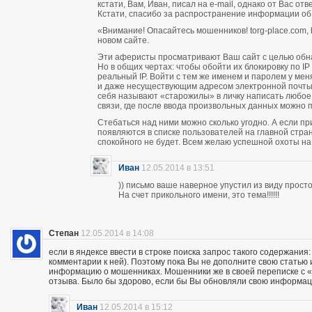
кстати, Вам, Иван, писал на e-mail, однако от Вас о
Кстати, спасибо за распространение информации об
«Внимание! Опасайтесь мошенников! torg-place.com, bu
новом сайте.
Эти аферисты просматривают Ваш сайт с целью обн
Но в общих чертах: чтобы обойти их блокировку по 
реальный IP. Войти с тем же именем и паролем у м
и даже несуществующим адресом электронной почты п
себя называют «старожилы» в личку написать любое
связи, где после ввода произвольных данных можно пи
Стебаться над ними можно сколько угодно. А если п
появляются в списке пользователей на главной стран
спокойного не будет. Всем желаю успешной охоты н
Иван
12.05.2014 в 13:51
)) письмо ваше наверное упустил из виду прос
На счет прикольного имени, это тема!!!!!!
Степан
12.05.2014 в 14:08
если в яндексе ввести в строке поиска запрос такого содержания:
комментарии к ней). Поэтому пока Вы не дополните свою статью
информацию о мошенниках. Мошенники же в своей переписке с «кл
отзыва. Было бы здорово, если бы Вы обновляли свою информац
Иван
12.05.2014 в 15:12