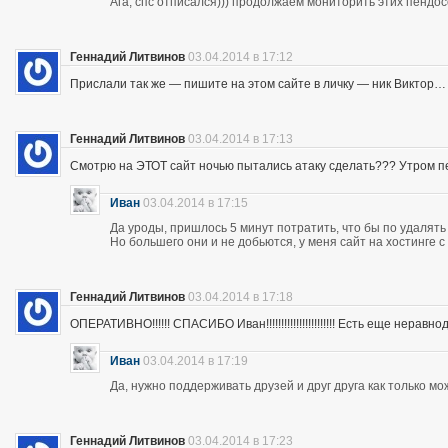
Ага, спс отписался))) продолжаем мониторить этих пендос
Геннадий Литвинов
03.04.2014 в 17:12
Прислали так же — пишите на этом сайте в личку — ник Виктор…
Геннадий Литвинов
03.04.2014 в 17:13
Смотрю на ЭТОТ сайт ночью пытались атаку сделать??? Утром п
Иван
03.04.2014 в 17:15
Да уроды, пришлось 5 минут потратить, что бы по удалять
Но большего они и не добьются, у меня сайт на хостинге 
Геннадий Литвинов
03.04.2014 в 17:18
ОПЕРАТИВНО!!!!!! СПАСИБО Иван!!!!!!!!!!!!!!!!!!!!!!! Есть еще неравнодушны
Иван
03.04.2014 в 17:19
Да, нужно поддерживать друзей и друг друга как только мо
Геннадий Литвинов
03.04.2014 в 17:23