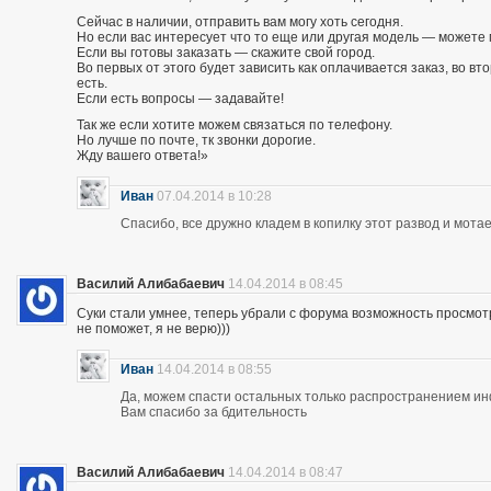
Сейчас в наличии, отправить вам могу хоть сегодня.
Но если вас интересует что то еще или другая модель — можете 
Если вы готовы заказать — скажите свой город.
Во первых от этого будет зависить как оплачивается заказ, во вто
есть.
Если есть вопросы — задавайте!
Так же если хотите можем связаться по телефону.
Но лучше по почте, тк звонки дорогие.
Жду вашего ответа!»
Иван
07.04.2014 в 10:28
Спасибо, все дружно кладем в копилку этот развод и мотае
Василий Алибабаевич
14.04.2014 в 08:45
Суки стали умнее, теперь убрали с форума возможность просмот
не поможет, я не верю)))
Иван
14.04.2014 в 08:55
Да, можем спасти остальных только распространением и
Вам спасибо за бдительность
Василий Алибабаевич
14.04.2014 в 08:47