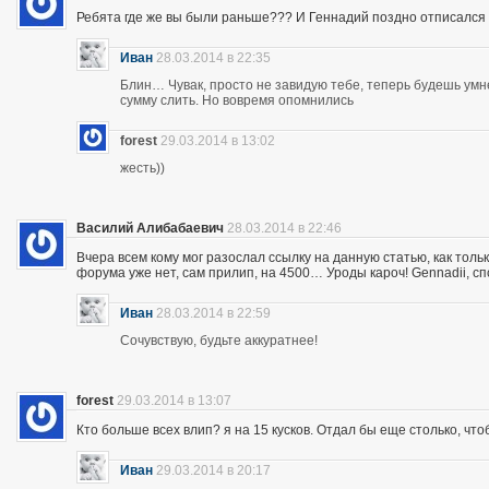
Ребята где же вы были раньше??? И Геннадий поздно отписался 
Иван
28.03.2014 в 22:35
Блин… Чувак, просто не завидую тебе, теперь будешь ум
сумму слить. Но вовремя опомнились
forest
29.03.2014 в 13:02
жесть))
Василий Алибабаевич
28.03.2014 в 22:46
Вчера всем кому мог разослал ссылку на данную статью, как толь
форума уже нет, сам прилип, на 4500… Уроды кароч! Gennadii, сп
Иван
28.03.2014 в 22:59
Сочувствую, будьте аккуратнее!
forest
29.03.2014 в 13:07
Кто больше всех влип? я на 15 кусков. Отдал бы еще столько, что
Иван
29.03.2014 в 20:17