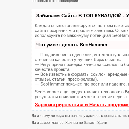
несколько сотен сообщений.
Забиваем Сайты В ТОП КУВАЛДОЙ - 
Каждая ссылка анализируется по трем пакета
сайта прозрачным и простым занятием. Ссылки
используйте по максимуму потенциал SeoHam
Что умеет делать SeoHammer
— Продвижение в один клик, интеллектуальны
степенью качества у лучших бирж ссылок.
— Регулярная проверка качества ссылок по б
качества проекта.
— Все известные форматы ссылок: арендные с
отзывы, статьи, пресс-релизы).
— SeoHammer покажет, где рост или падение, 
SeoHammer еще предоставляет технологию
Б
результаты появляются уже в течение первых 
Зарегистрироваться и Начать продвиж
Да и к тому же когда мы начали у админов спрашивать что 
Да и самое главное: Халявы не бывает. Удачи