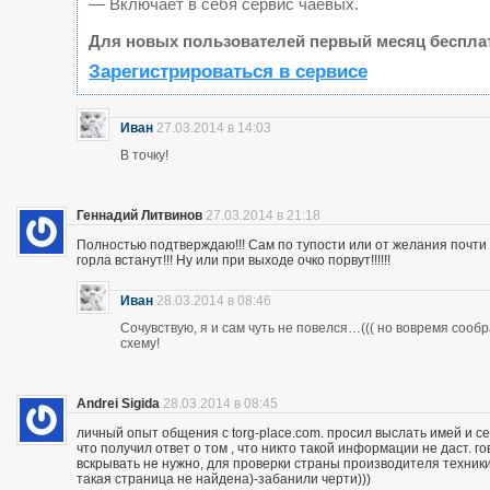
— Включает в себя сервис чаевых.
Для новых пользователей первый месяц беспла
Зарегистрироваться в сервисе
Иван
27.03.2014 в 14:03
В точку!
Геннадий Литвинов
27.03.2014 в 21:18
Полностью подтверждаю!!! Сам по тупости или от желания почт
горла встанут!!! Ну или при выходе очко порвут!!!!!!
Иван
28.03.2014 в 08:46
Сочувствую, я и сам чуть не повелся…((( но вовремя сооб
схему!
Andrei Sigida
28.03.2014 в 08:45
личный опыт общения с torg-place.com. просил выслать имей и с
что получил ответ о том , что никто такой информации не даст.
вскрывать не нужно, для проверки страны производителя техники,
такая страница не найдена)-забанили черти)))