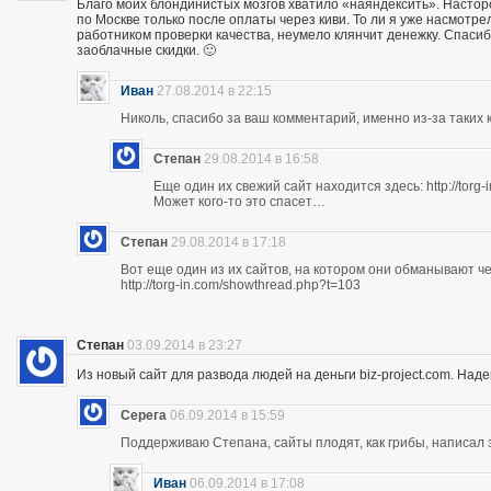
Благо моих блондинистых мозгов хватило «наяндексить». Насторо
по Москве только после оплаты через киви. То ли я уже насмотр
работником проверки качества, неумело клянчит денежку. Спасибо
заоблачные скидки. 🙂
Иван
27.08.2014 в 22:15
Николь, спасибо за ваш комментарий, именно из-за таких к
Степан
29.08.2014 в 16:58
Еще один их свежий сайт находится здесь: http://torg
Может кого-то это спасет…
Степан
29.08.2014 в 17:18
Вот еще один из их сайтов, на котором они обманывают ч
http://torg-in.com/showthread.php?t=103
Степан
03.09.2014 в 23:27
Из новый сайт для развода людей на деньги biz-project.com. Надеюс
Серега
06.09.2014 в 15:59
Поддерживаю Степана, сайты плодят, как грибы, написал 
Иван
06.09.2014 в 17:08