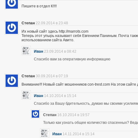
Пишите в отдел К!!!!
Степан
22.09.2014 в 23:48
Их новый сайт здесь http://marrots.com
Теперь этот упырь называет себя Евгением Паниным. Почта так
использованием сайта Авито.
Иван
23.09.2014 в 08:42
Спасибо вам за оперативную информацию
Степан
30.09.2014 в 07:19
Внимание!!! Новый сайт мошенников con-trest.com На этом сайте д
Иван
14.10.2014 в 15:14
Спасибо за Вашу бдительность, думаю мы своими усилиям
Степан
16.10.2014 в 19:57
Только как узнать общее количество спасенных? Ведь 
Иван
14.11.2014 в 15:14