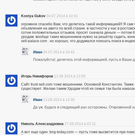
Kostya Gukov
04.07.2014 в 10:41
огромное спасибо Вам, что делитесь такой информацией!! Я сам
объявления на авито по всей стране. в частности у нас в ростов
сотни положительных отзывов. просят сначала деньги — потом бу
уродам. вообще таких мошенников нужно за решётку садить. кон
sell-palace.com . но хорошо, что додумался поюзать поиск в янде
Иван
04.07.2014 в 10:42
Пожалуйста!, делитесь этой информацией, пусть и Ваши др
Игорь Никифоров
12.08.2014 в 13:05
Сайт trust-sell.com тоже мошенники. Основной Константин. Также
существуют. Желаю таким Удодам чтоб их семья так была наказан
Иван
13.08.2014 в 14:30
Да уж. Будьте в следующий раз осторожны. Откровенной х
Николь Александровна
27.08.2014 в 22:11
А вот еще один: torg-today.com — пусть тоже высветится при поис