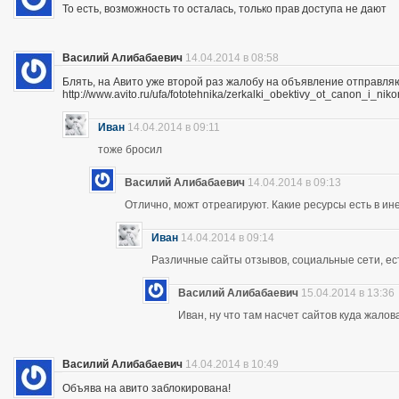
То есть, возможность то осталась, только прав доступа не дают
Василий Алибабаевич
14.04.2014 в 08:58
Блять, на Авито уже второй раз жалобу на объявление отправля
http://www.avito.ru/ufa/fototehnika/zerkalki_obektivy_ot_canon_i_
Иван
14.04.2014 в 09:11
тоже бросил
Василий Алибабаевич
14.04.2014 в 09:13
Отлично, можт отреагируют. Какие ресурсы есть в ине
Иван
14.04.2014 в 09:14
Различные сайты отзывов, социальные сети, ес
Василий Алибабаевич
15.04.2014 в 13:36
Иван, ну что там насчет сайтов куда жалов
Василий Алибабаевич
14.04.2014 в 10:49
Объява на авито заблокирована!