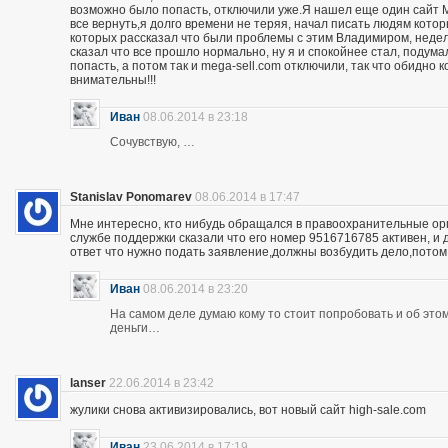
возможно было попасть, отключили уже.Я нашел еще один сайт M
все вернуть,я долго времени не теряя, начал писать людям кото
которых рассказал что были проблемы с этим Владимиром, неделю
сказал что все прошло нормально, ну я и спокойнее стал, подума
попасть, а потом так и mega-sell.com отключили, так что обидно 
внимательны!!!
Иван
08.06.2014 в 23:18
Сочувствую, …
Stanislav Ponomarev
08.06.2014 в 17:47
Мне интересно, кто нибудь обращался в правоохранительные орга
службе поддержки сказали что его номер 9516716785 активен, и 
ответ что нужно подать заявление,должны возбудить дело,потом
Иван
08.06.2014 в 23:20
На самом деле думаю кому то стоит попробовать и об этом 
деньги…
lanser
22.06.2014 в 23:42
жулики снова активизировались, вот новый сайт high-sale.com
Иван
23.06.2014 в 17:19