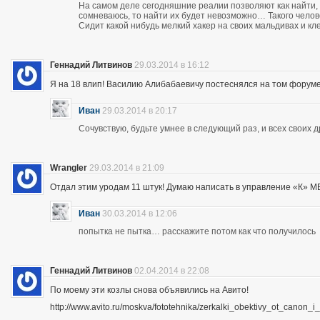
На самом деле сегодняшние реалии позволяют как найти, 
сомневаюсь, то найти их будет невозможно… Такого чело
Сидит какой нибудь мелкий хакер на своих мальдивах и кл
Геннадий Литвинов
29.03.2014 в 16:12
Я на 18 влип! Василию Алибабаевичу постеснялся на том форуме призна
Иван
29.03.2014 в 20:17
Сочувствую, будьте умнее в следующий раз, и всех своих 
Wrangler
29.03.2014 в 21:09
Отдал этим уродам 11 штук! Думаю написать в управление «К» МВД
Иван
30.03.2014 в 12:06
попытка не пытка… расскажите потом как что получилось
Геннадий Литвинов
02.04.2014 в 22:08
По моему эти козлы снова объявились на Авито!
http://www.avito.ru/moskva/fototehnika/zerkalki_obektivy_ot_canon