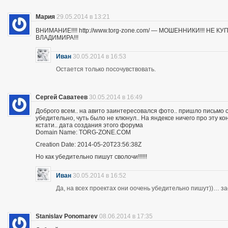
Мария
29.05.2014 в 13:21
ВНИМАНИЕ!!!! http://www.torg-zone.com/ — МОШЕННИКИ!!! НЕ
ВЛАДИМИРА!!!
Иван
30.05.2014 в 16:53
Остается только посочувствовать.
Сергей Саватеев
30.05.2014 в 16:49
Доброго всем.. на авито заинтересовался фото.. пришло письмо с
убедительно, чуть было не клюнул.. На яндексе ничего про эту к
кстати.. дата создания этого форума
Domain Name: TORG-ZONE.COM
Creation Date: 2014-05-20T23:56:38Z
Но как убедительно пишут сволочи!!!!!!
Иван
30.05.2014 в 16:52
Да, на всех проектах они оочень убедительно пишут))… з
Stanislav Ponomarev
08.06.2014 в 17:35