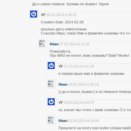
Да и самое главное: Халявы не бывает. Удачи
VF
26.03.2014 в 09:42
Creation Date: 2014-02-28
реально дата симпотичная.
Спасибо Иван, такое Имя и фамилия знакомы что то 
Иван
27.03.2014 в 11:31
Пожалуйста,
Про ФИО не понял, кому знакомы? Вам? Может т
VF
27.03.2014 в 11:33
я говорю ваше имя и фамилия знакомы
Иван
29.03.2014 в 20:18
)) да я понял, бывает) я из Нижнего Новго
VF
29.03.2014 в 20:37
ок, значит мы точно с вами знакомы 🙂 я т
Иван
03.04.2014 в 16:44
Пришлите на почту ivan.levkin собака гмайл