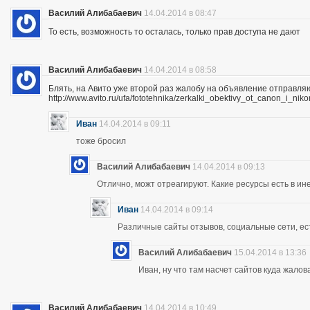
Василий Алибабаевич
14.04.2014 в 08:47
То есть, возможность то осталась, только прав доступа не дают
Василий Алибабаевич
14.04.2014 в 08:58
Блять, на Авито уже второй раз жалобу на объявление отправля
http://www.avito.ru/ufa/fototehnika/zerkalki_obektivy_ot_canon_i_
Иван
14.04.2014 в 09:11
тоже бросил
Василий Алибабаевич
14.04.2014 в 09:13
Отлично, можт отреагируют. Какие ресурсы есть в ине
Иван
14.04.2014 в 09:14
Различные сайты отзывов, социальные сети, ес
Василий Алибабаевич
15.04.2014 в 13:36
Иван, ну что там насчет сайтов куда жалов
Василий Алибабаевич
14.04.2014 в 10:49