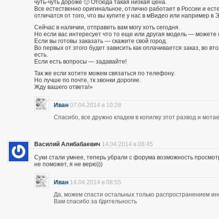
чуть-чуть дороже 🙂 Отсюда такая низкая цена.
Все естественно оригинальное, отлично работает в России и есте
отличатся от того, что вы купите у нас в мВидео или например в 
Сейчас в наличии, отправить вам могу хоть сегодня.
Но если вас интересует что то еще или другая модель — можете 
Если вы готовы заказать — скажите свой город.
Во первых от этого будет зависить как оплачивается заказ, во вто
есть.
Если есть вопросы — задавайте!
Так же если хотите можем связаться по телефону.
Но лучше по почте, тк звонки дорогие.
Жду вашего ответа!»
Иван
07.04.2014 в 10:28
Спасибо, все дружно кладем в копилку этот развод и мотае
Василий Алибабаевич
14.04.2014 в 08:45
Суки стали умнее, теперь убрали с форума возможность просмот
не поможет, я не верю)))
Иван
14.04.2014 в 08:55
Да, можем спасти остальных только распространением и
Вам спасибо за бдительность