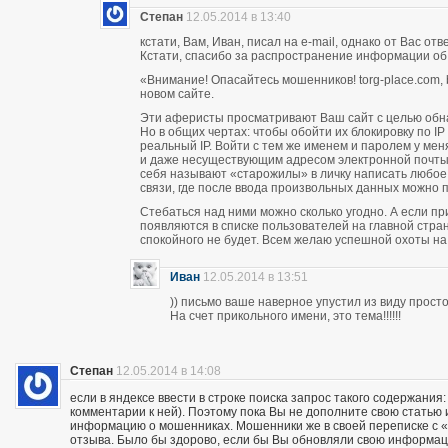
Степан
12.05.2014 в 13:40
кстати, Вам, Иван, писал на e-mail, однако от Вас о
Кстати, спасибо за распространение информации об
«Внимание! Опасайтесь мошенников! torg-place.com, bu
новом сайте.
Эти аферисты просматривают Ваш сайт с целью обн
Но в общих чертах: чтобы обойти их блокировку по 
реальный IP. Войти с тем же именем и паролем у м
и даже несуществующим адресом электронной почты п
себя называют «старожилы» в личку написать любое
связи, где после ввода произвольных данных можно пи
Стебаться над ними можно сколько угодно. А если п
появляются в списке пользователей на главной стран
спокойного не будет. Всем желаю успешной охоты н
Иван
12.05.2014 в 13:51
)) письмо ваше наверное упустил из виду прос
На счет прикольного имени, это тема!!!!!!
Степан
12.05.2014 в 14:08
если в яндексе ввести в строке поиска запрос такого содержания:
комментарии к ней). Поэтому пока Вы не дополните свою статью
информацию о мошенниках. Мошенники же в своей переписке с «кл
отзыва. Было бы здорово, если бы Вы обновляли свою информац