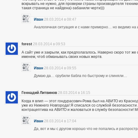
вскрывать не нужно, для проверки страны производителя техники,
такая страница не найдена)-забанили черти)))
Иван
28.03.2014 в 08:47
Аналогичная ситуация и с нами примерно… но видимо на и
forest
28.03.2014 в 09:53
А сайт уже и закрыли, как предполагалось. Наверно скоро тот ж
именем, чтоб обманывать своих новых жертв.
Иван
28.03.2014 в 09:55
Думаю да… срубили бабла по быстрому и слиняли…
Геннадий Литвинов
28.03.2014 в 16:15
Когда я влип — этот гондурасович-Рома был на АВИТО из Краснод
уже из Нижнего Новгорода! Я списался со службой безопасности А
контрацептива на АВИТО и жаловаться в службу безопасности! Мож
Иван
28.03.2014 в 17:04
Да, вот и мы с другом хорошо что не попались и распрос