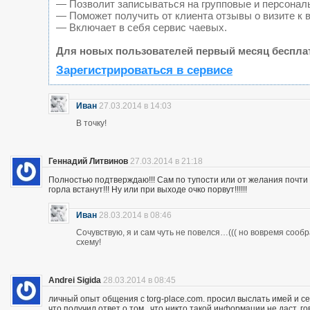
— Позволит записываться на групповые и персонал
— Поможет получить от клиента отзывы о визите к 
— Включает в себя сервис чаевых.
Для новых пользователей первый месяц беспла
Зарегистрироваться в сервисе
Иван
27.03.2014 в 14:03
В точку!
Геннадий Литвинов
27.03.2014 в 21:18
Полностью подтверждаю!!! Сам по тупости или от желания почт
горла встанут!!! Ну или при выходе очко порвут!!!!!!
Иван
28.03.2014 в 08:46
Сочувствую, я и сам чуть не повелся…((( но вовремя сооб
схему!
Andrei Sigida
28.03.2014 в 08:45
личный опыт общения с torg-place.com. просил выслать имей и с
что получил ответ о том , что никто такой информации не даст.