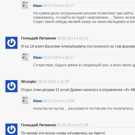
Иван
29.03.2014 в 20:17
На самом деле сегодняшние реалии позволяют как найти, 
сомневаюсь, то найти их будет невозможно… Такого чело
Сидит какой нибудь мелкий хакер на своих мальдивах и кл
Геннадий Литвинов
29.03.2014 в 16:12
Я на 18 влип! Василию Алибабаевичу постеснялся на том форуме призна
Иван
29.03.2014 в 20:17
Сочувствую, будьте умнее в следующий раз, и всех своих 
Wrangler
29.03.2014 в 21:09
Отдал этим уродам 11 штук! Думаю написать в управление «К» МВД
Иван
30.03.2014 в 12:06
попытка не пытка… расскажите потом как что получилось
Геннадий Литвинов
02.04.2014 в 22:08
По моему эти козлы снова объявились на Авито!