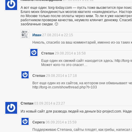
А вот еще один: torg-today.com — пусть тоже высветится при поис
Благо моих блондинистых мозгов хватило «наяндексить». Насторо
по Москве только после оплаты через киви. То ли я уже насмотр
работником проверки качества, неумело клянчит денежку. Спасибо
заоблачные скидки. 🙂
Иван
27.08.2014 в 22:15
Николь, спасибо за ваш комментарий, именно из-за таких к
Степан
29.08.2014 в 16:58
Еще один их свежий сайт находится здесь: http://torg
Может кого-то это спасет…
Степан
29.08.2014 в 17:18
Вот еще один из их сайтов, на котором они обманывают ч
http://torg-in.com/showthread.php?t=103
Степан
03.09.2014 в 23:27
Из новый сайт для развода людей на деньги biz-project.com. Надеюс
Серега
06.09.2014 в 15:59
Поддерживаю Степана, сайты плодят, как грибы, написал 