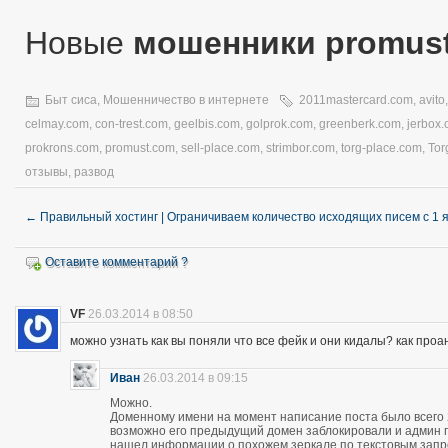
Новые
мошенники promus
Быт сиса
,
Мошенничество в интернете
2011mastercard.com
,
avito
celmay.com
,
con-trest.com
,
geelbis.com
,
golprok.com
,
greenberk.com
,
jerbox
prokrons.com
,
promust.com
,
sell-place.com
,
strimbor.com
,
torg-place.com
,
Tor
отзывы
,
развод
←
Правильный хостинг | Ограничиваем количество исходящих писем с 1 
Оставите комментарий ?
VF
26.03.2014 в 08:50
можно узнать как вы поняли что все фейк и они кидалы? как про
Иван
26.03.2014 в 09:15
Можно.
Доменному имени на момент написание поста было всего 28
возможно его предыдущий домен заблокировали и админ про
нашел информации о похожем зеркале по текстовым запро