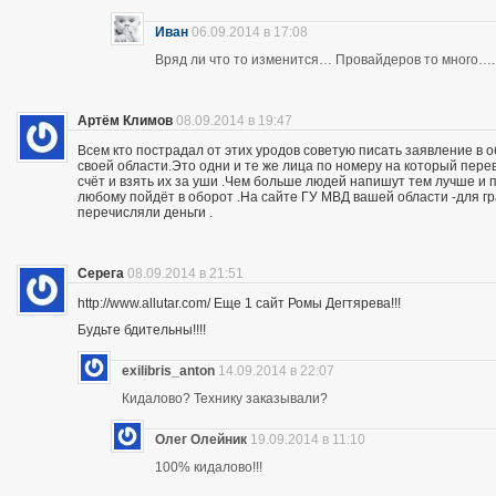
Иван
06.09.2014 в 17:08
Вряд ли что то изменится… Провайдеров то много….
Артём Климов
08.09.2014 в 19:47
Всем кто пострадал от этих уродов советую писать заявление в 
своей области.Это одни и те же лица по номеру на который пер
счёт и взять их за уши .Чем больше людей напишут тем лучше и 
любому пойдёт в оборот .На сайте ГУ МВД вашей области -для г
перечисляли деньги .
Серега
08.09.2014 в 21:51
http://www.allutar.com/ Еще 1 сайт Ромы Дегтярева!!!
Будьте бдительны!!!!
exilibris_anton
14.09.2014 в 22:07
Кидалово? Технику заказывали?
Олег Олейник
19.09.2014 в 11:10
100% кидалово!!!