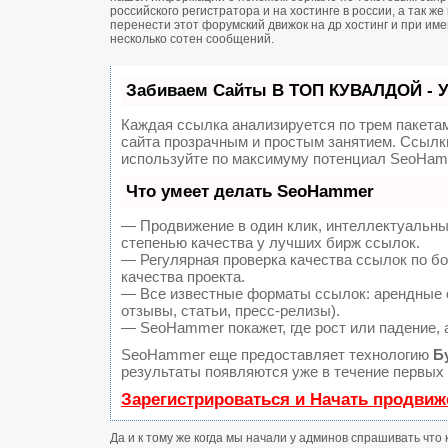
российского регистратора и на хостинге в россии, а так 
перенести этот форумский движок на др хостинг и при и
несколько сотен сообщений.
Забиваем Сайты В ТОП КУВАЛДОЙ - 
Каждая ссылка анализируется по трем пакета
сайта прозрачным и простым занятием. Ссылки
используйте по максимуму потенциал SeoHam
Что умеет делать SeoHammer
— Продвижение в один клик, интеллектуальны
степенью качества у лучших бирж ссылок.
— Регулярная проверка качества ссылок по б
качества проекта.
— Все известные форматы ссылок: арендные с
отзывы, статьи, пресс-релизы).
— SeoHammer покажет, где рост или падение, 
SeoHammer еще предоставляет технологию
Б
результаты появляются уже в течение первых 
Зарегистрироваться и Начать продвиж
Да и к тому же когда мы начали у админов спрашивать что 