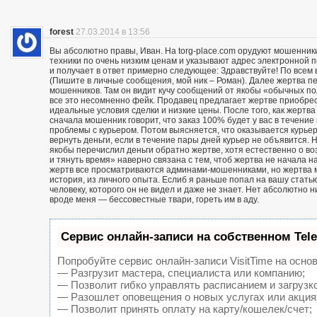
forest
27.03.2014 в 13:56
Вы абсолютно правы, Иван. На torg-place.com орудуют мошенни
техники по очень низким ценам и указывают адрес электронной 
и получает в ответ примерно следующее: Здравствуйте! По всем в
(Пишите в личные сообщения, мой ник – Роман). Далее жертва п
мошенников. Там он видит кучу сообщений от якобы «обычных пол
все это несомненно фейк. Продавец предлагает жертве приобрест
идеальные условия сделки и низкие цены. После того, как жерт
сначала мошенник говорит, что заказ 100% будет у вас в течение 
проблемы с курьером. Потом выясняется, что оказывается курьер
вернуть деньги, если в течение пары дней курьер не объявится. Н
якобы перечислил деньги обратно жертве, хотя естественно о воз
и тянуть время» наверно связана с тем, чтоб жертва не начала н
жертв все просматриваются админами-мошенниками, но жертва м
история, из личного опыта. Еслиб я раньше попал на вашу статью
человеку, которого он не видел и даже не знает. Нет абсолютно 
вроде меня — бессовестные твари, гореть им в аду.
Сервис онлайн-записи на собственном Tel
Попробуйте сервис онлайн-записи VisitTime на основ
— Разгрузит мастера, специалиста или компанию;
— Позволит гибко управлять расписанием и загрузк
— Разошлет оповещения о новых услугах или акция
— Позволит принять оплату на карту/кошелек/счет;