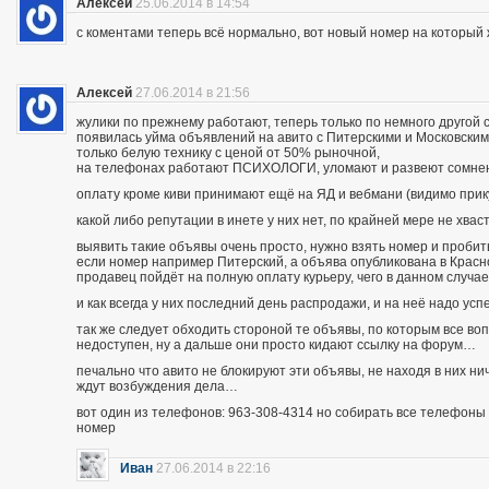
Алексей
25.06.2014 в 14:54
с коментами теперь всё нормально, вот новый номер на которы
Алексей
27.06.2014 в 21:56
жулики по прежнему работают, теперь только по немного другой 
появилась уйма объявлений на авито с Питерскими и Московским
только белую технику с ценой от 50% рыночной,
на телефонах работают ПСИХОЛОГИ, уломают и развеют сомнения
оплату кроме киви принимают ещё на ЯД и вебмани (видимо при
какой либо репутации в инете у них нет, по крайней мере не хва
выявить такие объявы очень просто, нужно взять номер и пробить п
если номер например Питерский, а объява опубликована в Красно
продавец пойдёт на полную оплату курьеру, чего в данном случа
и как всегда у них последний день распродажи, и на неё надо усп
так же следует обходить стороной те объявы, по которым все во
недоступен, ну а дальше они просто кидают ссылку на форум…
печально что авито не блокируют эти объявы, не находя в них ни
ждут возбуждения дела…
вот один из телефонов: 963-308-4314 но собирать все телефоны н
номер
Иван
27.06.2014 в 22:16