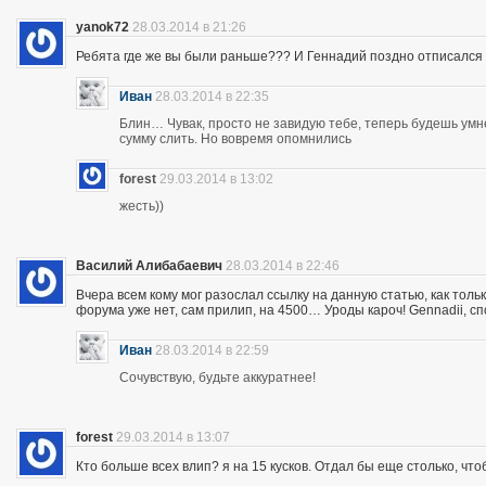
yanok72
28.03.2014 в 21:26
Ребята где же вы были раньше??? И Геннадий поздно отписался 
Иван
28.03.2014 в 22:35
Блин… Чувак, просто не завидую тебе, теперь будешь ум
сумму слить. Но вовремя опомнились
forest
29.03.2014 в 13:02
жесть))
Василий Алибабаевич
28.03.2014 в 22:46
Вчера всем кому мог разослал ссылку на данную статью, как толь
форума уже нет, сам прилип, на 4500… Уроды кароч! Gennadii, сп
Иван
28.03.2014 в 22:59
Сочувствую, будьте аккуратнее!
forest
29.03.2014 в 13:07
Кто больше всех влип? я на 15 кусков. Отдал бы еще столько, что