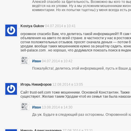
Алексей спасибо за бдительность. Возможно вы кого то вы
ведётся на их уловки. Ну а мы усложним мошенникам жизнь
комментарии. Но их попытки тщетны) у меня всегда есть р
Kostya Gukov
04.07.2014 в 10:41
огромное спасибо Вам, что делитесь такой информацией!! Я сам
объявления на авито по всей стране. в частности у нас в ростов
сотни положительных отзывов. просят сначала деньги — потом бу
уродам. вообще таких мошенников нужно за решётку садить. кон
sell-palace.com . но хорошо, что додумался поюзать поиск в янде
Иван
04.07.2014 в 10:42
Пожалуйста!, делитесь этой информацией, пусть и Ваши др
Игорь Никифоров
12.08.2014 в 13:05
Сайт trust-sell.com тоже мошенники. Основной Константин. Также
существуют. Желаю таким Удодам чтоб их семья так была наказан
Иван
13.08.2014 в 14:30
Да уж. Будьте в следующий раз осторожны. Откровенной х
Николь Александровна
27.08.2014 в 22:11