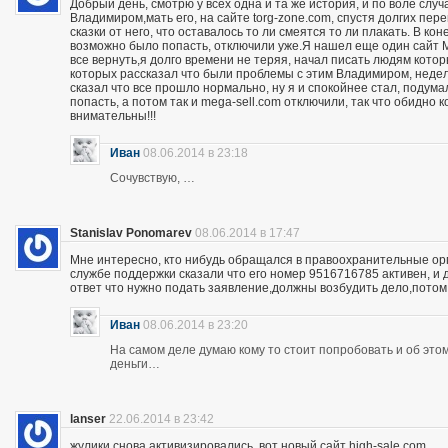
Добрый день, смотрю у всех одна и та же история, и по воле слу
Владимиром,мать его, на сайте torg-zone.com, спустя долгих пере
сказки от него, что оставалось то ли смеятся то ли плакать. В ко
возможно было попасть, отключили уже.Я нашел еще один сайт M
все вернуть,я долго времени не теряя, начал писать людям кото
которых рассказал что были проблемы с этим Владимиром, неделю
сказал что все прошло нормально, ну я и спокойнее стал, подума
попасть, а потом так и mega-sell.com отключили, так что обидно 
внимательны!!!
Иван
08.06.2014 в 23:18
Сочувствую, …
Stanislav Ponomarev
08.06.2014 в 17:47
Мне интересно, кто нибудь обращался в правоохранительные орга
службе поддержки сказали что его номер 9516716785 активен, и 
ответ что нужно подать заявление,должны возбудить дело,потом
Иван
08.06.2014 в 23:20
На самом деле думаю кому то стоит попробовать и об этом 
деньги…
lanser
22.06.2014 в 23:42
жулики снова активизировались, вот новый сайт high-sale.com