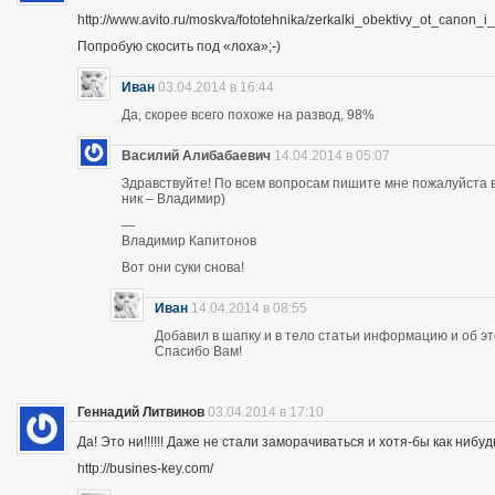
http://www.avito.ru/moskva/fototehnika/zerkalki_obektivy_ot_canon
Попробую скосить под «лоха»;-)
Иван
03.04.2014 в 16:44
Да, скорее всего похоже на развод, 98%
Василий Алибабаевич
14.04.2014 в 05:07
Здравствуйте! По всем вопросам пишите мне пожалуйста в 
ник – Владимир)
—
Владимир Капитонов
Вот они суки снова!
Иван
14.04.2014 в 08:55
Добавил в шапку и в тело статьи информацию и об э
Спасибо Вам!
Геннадий Литвинов
03.04.2014 в 17:10
Да! Это ни!!!!!! Даже не стали заморачиваться и хотя-бы как нибуд
http://busines-key.com/