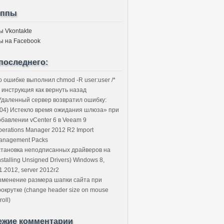
уппы
ы Vkontakte
ы на Facebook
последнего:
о ошибке выполнил chmod -R user:user /*
 инструкция как вернуть назад
Удаленный сервер возвратил ошибку:
504) Истекло время ожидания шлюза» при
обавлении vCenter 6 в Veeam 9
perations Manager 2012 R2 Import
anagement Packs
становка неподписанных драйверов на
nstalling Unsigned Drivers) Windows 8,
1.2012, server 2012r2
зменение размера шапки сайта при
рокрутке (change header size on mouse
roll)
ежие комментарии