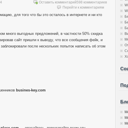
14
Оставить комментарий
598 комментариев
W
Перейти к комментариям
W
мацию, для того что бы это осталось в интернете и ни кто
Б
Б
Б
ором много выгодных предложений, в частности 50% скидка
В
М
изировав сайт пришли к выводу, что все сообщения фейк, и
О
 заблокировали после нескольких попыток написать об этом
С
Х
Со
Под
шенников
busines-key.com
Бло
Мо
М
Мы
l-place.com
— опасайтесь, передавайте всем эту