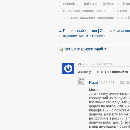
greenberk.com
,
jerbox.com
,
joylors.com
,
kro
prokrons.com
,
promust.com
,
sell-place.com
,
tromast.com
,
кидалово
,
мошенники
,
отзыв t
←
Правильный хостинг | Ограничиваем ко
исходящих писем с 1 ящика
Оставите комментарий ?
VF
26.03.2014 в 08:50
можно узнать как вы поняли чт
Иван
26.03.2014 в 09:15
Можно.
Доменному имени на мом
сообщений на форуме был
возможно его предыдущ
форум на новое имя. Я м
информации о похожем 
форума. Да и к то му же
на хостинге в россии, а
форума роботами. Я зна
и при имеющейся базе 