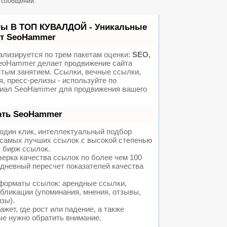
н сообщений.
ты В ТОП КУВАЛДОЙ - Уникальные
от SeoHammer
ализируется по трем пакетам оценки:
SEO,
oHammer делает продвижение сайта
стым занятием. Ссылки, вечные ссылки,
я, пресс-релизы - используйте по
иал SeoHammer для продвижения вашего
ать SeoHammer
один клик, интеллектуальный подбор
а самых лучших ссылок с высокой степенью
 бирж ссылок.
ерка качества ссылок по более чем 100
едневный пересчет показателей качества
форматы ссылок: арендные ссылки,
бликации (упоминания, мнения, отзывы,
изы).
ет, где рост или падение, а также
ые нужно обратить внимание.