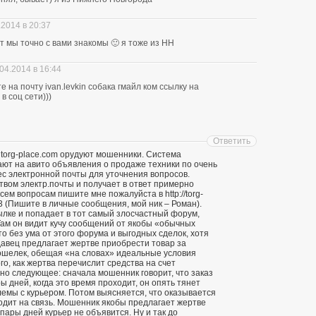
.2014 в 20:37
ит мы точно с вами знакомы 🙂 я тоже из НН
04.2014 в 16:44
 на почту ivan.levkin собака гмайл ком ссылку на
в соц сети)))
Ответить
 torg-place.com орудуют мошенники. Система
т на авито объявления о продаже техники по очень
ес электронной почты для уточнения вопросов.
твом электр.почты и получает в ответ примерно
ем вопросам пишите мне пожалуйста в http://torg-
3 (Пишите в личные сообщения, мой ник – Роман).
ылке и попадает в тот самый злосчастный форум,
ам он видит кучу сообщений от якобы «обычных
о без ума от этого форума и выгодных сделок, хотя
давец предлагает жертве приобрести товар за
кошелек, обещая «на словах» идеальные условия
го, как жертва перечислит средства на счет
о следующее: сначала мошенник говорит, что заказ
ы дней, когда это время проходит, он опять тянет
лемы с курьером. Потом выясняется, что оказывается
ходит на связь. Мошенник якобы предлагает жертве
 пары дней курьер не объявится. Ну и так до