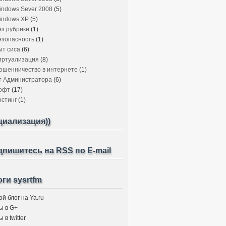
indows Sever 2008
(5)
indows XP
(5)
ез рубрики
(1)
езопасность
(1)
ыт сиса
(6)
иртуализация
(8)
ошенничество в интернете
(1)
т Администратора
(6)
офт
(17)
остинг
(1)
циализация))
пишитесь на RSS по E-mail
ги sysrtfm
й блог на Ya.ru
ы в G+
 в twitter