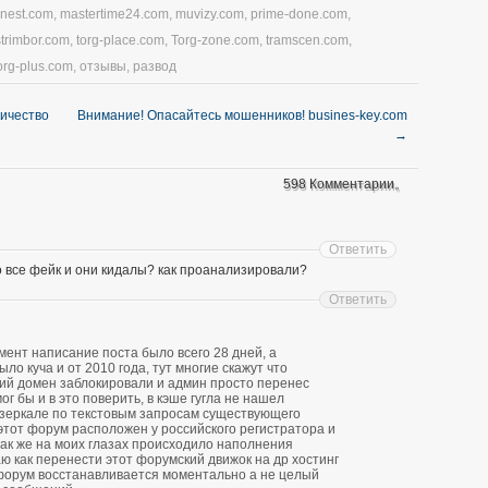
nnest.com
,
mastertime24.com
,
muvizy.com
,
prime-done.com
,
strimbor.com
,
torg-place.com
,
Torg-zone.com
,
tramscen.com
,
org-plus.com
,
отзывы
,
развод
личество
Внимание! Опасайтесь мошенников! busines-key.com
→
598 Комментарии。
Ответить
о все фейк и они кидалы? как проанализировали?
Ответить
ент написание поста было всего 28 дней, а
о куча и от 2010 года, тут многие скажут что
ий домен заблокировали и админ просто перенес
ог бы и в это поверить, в кэше гугла не нашел
зеркале по текстовым запросам существующего
 этот форум расположен у российского регистратора и
 так же на моих глазах происходило наполнения
ю как перенести этот форумский движок на др хостинг
форум восстанавливается моментально а не целый