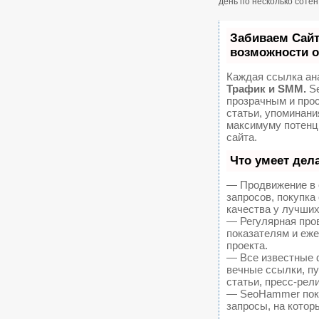
день по несколько соте
Забиваем Сай
возможности 
Каждая ссылка ан
Трафик и SMM.
Se
прозрачным и про
статьи, упоминани
максимуму потенц
сайта.
Что умеет дел
— Продвижение в 
запросов, покупк
качества у лучших
— Регулярная пров
показателям и еж
проекта.
— Все известные 
вечные ссылки, пу
статьи, пресс-рел
— SeoHammer покаж
запросы, на котор