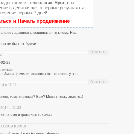
редоставляет технологию
Буст
, она
ние в десятки раз, а первые результаты
течение первых 7 дней.
аться и Начать продвижение
 начали у админов спрашивать что к чему. Нас
явы не бывает. Удачи
Ответить
:42
-02-28
отичная.
е Имя и фамилия знакомы что то очень у вас
Ответить
14 в 11:31
нял, кому знакомы? Вам? Может теску знаете..)
.2014 в 11:33
ю ваше имя и фамилия знакомы
03.2014 в 20:18
понял, бывает) я из Нижнего Новгорода