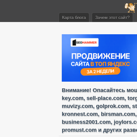
Карта блога
Зачем этот сайт?
Внимание! Опасайтесь моше
key.com, sell-place.com, to
muvizy.com, golprok.com, s
kronnest.com, birsman.com,
business2001.com, joylors.
promust.com и других разво