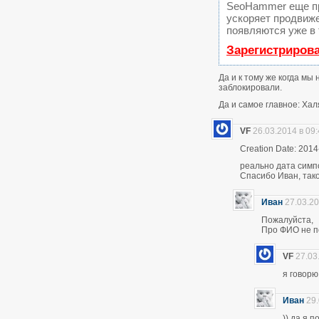
SeoHammer еще п
ускоряет продвиже
появляются уже в 
Зарегистриров
Да и к тому же когда мы
заблокировали.
Да и самое главное: Хал
VF
26.03.2014 в 09
Creation Date: 2014
реально дата симп
Спасибо Иван, тако
Иван
27.03.20
Пожалуйста,
Про ФИО не по
VF
27.03
я говор
Иван
29.
)) да я 