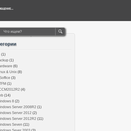
тегории
c
(1)
ackup
(1)
ardware
(6)
nux & Unix
(8)
office
(3)
TFM
(1)
CCM2012R2
(4)
eb
(14)
indows 8
(2)
indows Server 2008R2
(1)
indows Server 2012
(2)
indows Server 2012R2
(11)
indows Seven
(11)
indows Sever 2003
(3)