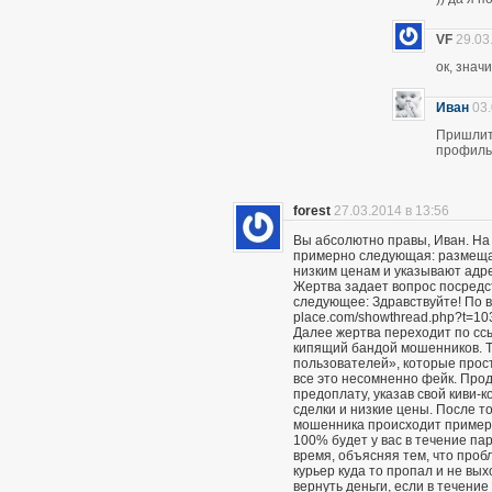
VF
29.03
ок, знач
Иван
03.
Пришлите
профиль 
forest
27.03.2014 в 13:56
Вы абсолютно правы, Иван. На
примерно следующая: размещаю
низким ценам и указывают адр
Жертва задает вопрос посредс
следующее: Здравствуйте! По вс
place.com/showthread.php?t=10
Далее жертва переходит по сс
кипящий бандой мошенников. Т
пользователей», которые прост
все это несомненно фейк. Про
предоплату, указав свой киви-
сделки и низкие цены. После то
мошенника происходит примерн
100% будет у вас в течение пар
время, объясняя тем, что проб
курьер куда то пропал и не вы
вернуть деньги, если в течение