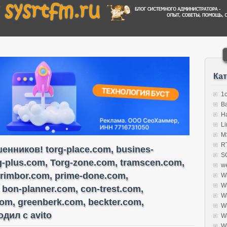
Ка
1
B
H
Li
MS
R
нников! torg-place.com, busines-
S
rg-plus.com, Torg-zone.com, tramscen.com,
w
trimbor.com, prime-done.com,
W
W
 bon-planner.com, con-trest.com,
W
com, greenberk.com, beckter.com,
W
дил с avito
W
W