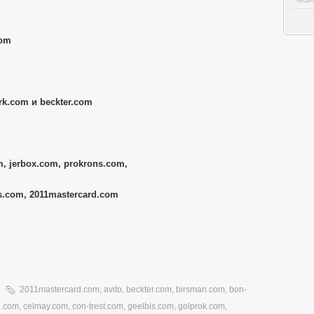
com
k.com и beckter.com
, jerbox.com, prokrons.com,
s.com, 2011mastercard.com
2011mastercard.com
,
avito
,
beckter.com
,
birsman.com
,
bon-
1.com
,
celmay.com
,
con-trest.com
,
geelbis.com
,
golprok.com
,