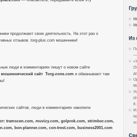
Гр
М
М
нники продолжают свою деятельность. На этот раз о
Из 
ивных отзывов. torg-plus.com мошенники!
П
—
«
ные люди в комментариях пишут о новом сайте
(
д
й
мошеннический сайт
Torg-zone.com
и обманывают там
O
ны!
M
У
(I
8.
ических сайтов, люди в комментариях накопили
И
п
т: tramscen.com, muvizy.com, golprok.com, strimbor.com,
sc
n.com, bon-planner.com, con-trest.com, business2001.com
Св