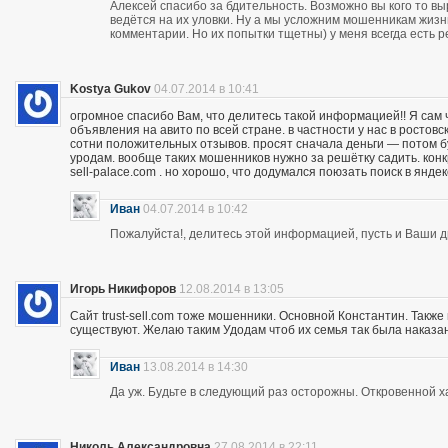
Алексей спасибо за бдительность. Возможно вы кого то вы
ведётся на их уловки. Ну а мы усложним мошенникам жизнь
комментарии. Но их попытки тщетны) у меня всегда есть р
Kostya Gukov
04.07.2014 в 10:41
огромное спасибо Вам, что делитесь такой информацией!! Я сам
объявления на авито по всей стране. в частности у нас в ростов
сотни положительных отзывов. просят сначала деньги — потом бу
уродам. вообще таких мошенников нужно за решётку садить. кон
sell-palace.com . но хорошо, что додумался поюзать поиск в янде
Иван
04.07.2014 в 10:42
Пожалуйста!, делитесь этой информацией, пусть и Ваши др
Игорь Никифоров
12.08.2014 в 13:05
Сайт trust-sell.com тоже мошенники. Основной Константин. Также
существуют. Желаю таким Удодам чтоб их семья так была наказан
Иван
13.08.2014 в 14:30
Да уж. Будьте в следующий раз осторожны. Откровенной х
Николь Александровна
27.08.2014 в 22:11