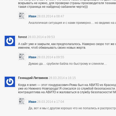
вскрывать не нужно, для проверки страны производителя техники,
такая страница не найдена)-забанили черти)))
Иван
28.03.2014 в 08:47
Аналогичная ситуация и с нами примерно… но видимо на и
forest
28.03.2014 в 09:53
А сайт уже и закрыли, как предполагалось. Наверно скоро тот ж
именем, чтоб обманывать своих новых жертв.
Иван
28.03.2014 в 09:55
Думаю да… срубили бабла по быстрому и слиняли…
Геннадий Литвинов
28.03.2014 в 16:15
Когда я влип — этот гондурасович-Рома был на АВИТО из Краснод
уже из Нижнего Новгорода! Я списался со службой безопасности А
контрацептива на АВИТО и жаловаться в службу безопасности! Мож
Иван
28.03.2014 в 17:04
Да, вот и мы с другом хорошо что не попались и распрос