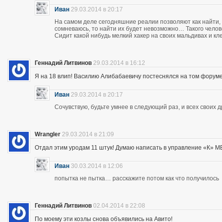
Иван
29.03.2014 в 20:17
На самом деле сегодняшние реалии позволяют как найти, 
сомневаюсь, то найти их будет невозможно… Такого чело
Сидит какой нибудь мелкий хакер на своих мальдивах и кл
Геннадий Литвинов
29.03.2014 в 16:12
Я на 18 влип! Василию Алибабаевичу постеснялся на том форуме призна
Иван
29.03.2014 в 20:17
Сочувствую, будьте умнее в следующий раз, и всех своих 
Wrangler
29.03.2014 в 21:09
Отдал этим уродам 11 штук! Думаю написать в управление «К» МВД
Иван
30.03.2014 в 12:06
попытка не пытка… расскажите потом как что получилось
Геннадий Литвинов
02.04.2014 в 22:08
По моему эти козлы снова объявились на Авито!