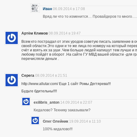
Иван
06.09.2014 в 17:08
Вряд ли что то изменится… Провайдеров то много….
Артём Климов
08.09.2014 в 19:47
Всем кто пострадал от этих уродов советую писать заявление в 
своей области.Это одни и те же лица по номеру на который пер
счёт и взять их за уши .Чем больше людей напишут тем лучше и 
любому пойдёт в оборот .На сайте ГУ МВД вашей области -для г
перечисляли деньги .
Серега
08.09.2014 в 21:51
http://www.allutar.com/ Еще 1 сайт Ромы Дегтярева!!!
Будьте бдительны!!!!
exilibris_anton
14.09.2014 в 22:07
Кидалово? Технику заказывали?
Олег Олейник
19.09.2014 в 11:10
100% кидалово!!!