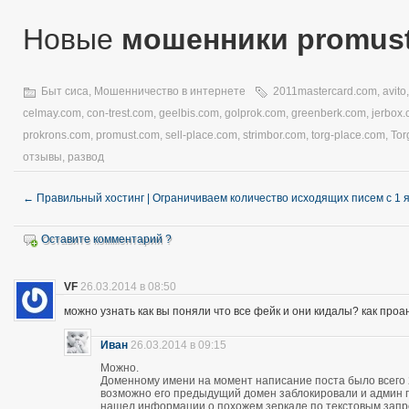
Новые
мошенники promus
Быт сиса
,
Мошенничество в интернете
2011mastercard.com
,
avito
celmay.com
,
con-trest.com
,
geelbis.com
,
golprok.com
,
greenberk.com
,
jerbox
prokrons.com
,
promust.com
,
sell-place.com
,
strimbor.com
,
torg-place.com
,
Tor
отзывы
,
развод
←
Правильный хостинг | Ограничиваем количество исходящих писем с 1 
Оставите комментарий ?
VF
26.03.2014 в 08:50
можно узнать как вы поняли что все фейк и они кидалы? как про
Иван
26.03.2014 в 09:15
Можно.
Доменному имени на момент написание поста было всего 28
возможно его предыдущий домен заблокировали и админ про
нашел информации о похожем зеркале по текстовым запро