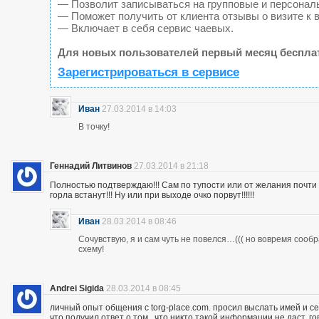
— Позволит записываться на групповые и персонал
— Поможет получить от клиента отзывы о визите к 
— Включает в себя сервис чаевых.
Для новых пользователей первый месяц беспла
Зарегистрироваться в сервисе
Иван
27.03.2014 в 14:03
В точку!
Геннадий Литвинов
27.03.2014 в 21:18
Полностью подтверждаю!!! Сам по тупости или от желания почт
горла встанут!!! Ну или при выходе очко порвут!!!!!!
Иван
28.03.2014 в 08:46
Сочувствую, я и сам чуть не повелся…((( но вовремя сооб
схему!
Andrei Sigida
28.03.2014 в 08:45
личный опыт общения с torg-place.com. просил выслать имей и с
что получил ответ о том , что никто такой информации не даст.