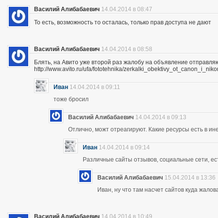
Василий Алибабаевич
14.04.2014 в 08:47
То есть, возможность то осталась, только прав доступа не дают
Василий Алибабаевич
14.04.2014 в 08:58
Блять, на Авито уже второй раз жалобу на объявление отправля
http://www.avito.ru/ufa/fototehnika/zerkalki_obektivy_ot_canon_i_
Иван
14.04.2014 в 09:11
тоже бросил
Василий Алибабаевич
14.04.2014 в 09:13
Отлично, можт отреагируют. Какие ресурсы есть в ине
Иван
14.04.2014 в 09:14
Различные сайты отзывов, социальные сети, ес
Василий Алибабаевич
15.04.2014 в 13:36
Иван, ну что там насчет сайтов куда жалов
Василий Алибабаевич
14.04.2014 в 10:49