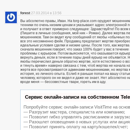
forest
27.03.2014 в 13:56
Вы абсолютно правы, Иван. На torg-place.com орудуют мошенни
техники по очень низким ценам и указывают адрес электронной 
и получает в ответ примерно следующее: Здравствуйте! По всем в
(Пишите в личные сообщения, мой ник – Роман). Далее жертва п
мошенников. Там он видит кучу сообщений от якобы «обычных пол
все это несомненно фейк. Продавец предлагает жертве приобрест
идеальные условия сделки и низкие цены. После того, как жерт
сначала мошенник говорит, что заказ 100% будет у вас в течение 
проблемы с курьером. Потом выясняется, что оказывается курьер
вернуть деньги, если в течение пары дней курьер не объявится. Н
якобы перечислил деньги обратно жертве, хотя естественно о воз
и тянуть время» наверно связана с тем, чтоб жертва не начала н
жертв все просматриваются админами-мошенниками, но жертва м
история, из личного опыта. Еслиб я раньше попал на вашу статью
человеку, которого он не видел и даже не знает. Нет абсолютно 
вроде меня — бессовестные твари, гореть им в аду.
Сервис онлайн-записи на собственном Tel
Попробуйте сервис онлайн-записи VisitTime на основ
— Разгрузит мастера, специалиста или компанию;
— Позволит гибко управлять расписанием и загрузк
— Разошлет оповещения о новых услугах или акция
— Позволит принять оплату на карту/кошелек/счет;