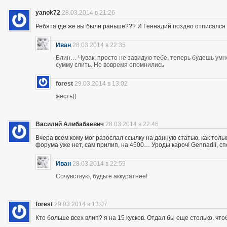
yanok72
28.03.2014 в 21:26
Ребята где же вы были раньше??? И Геннадий поздно отписался 
Иван
28.03.2014 в 22:35
Блин… Чувак, просто не завидую тебе, теперь будешь ум
сумму слить. Но вовремя опомнились
forest
29.03.2014 в 13:02
жесть))
Василий Алибабаевич
28.03.2014 в 22:46
Вчера всем кому мог разослал ссылку на данную статью, как толь
форума уже нет, сам прилип, на 4500… Уроды кароч! Gennadii, сп
Иван
28.03.2014 в 22:59
Сочувствую, будьте аккуратнее!
forest
29.03.2014 в 13:07
Кто больше всех влип? я на 15 кусков. Отдал бы еще столько, что