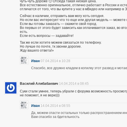
чуть-чуть дороже 🙂 Отсюда такая низкая цена.
Все естественно оригинальное, отлично работает в России и есте
отличатся от того, что вы купите у нас в мВидео или например в 
Сейчас в наличии, отправить вам могу хоть сегодня.
Но если вас интересует что то еще или другая модель — можете 
Если вы готовы заказать — скажите свой город.
Во первых от этого будет зависить как оплачивается заказ, во вто
есть.
Если есть вопросы — задавайте!
Так же если хотите можем связаться по телефону.
Но лучше по почте, тк звонки дорогие.
Жду вашего ответа!»
Иван
07.04.2014 в 10:28
Спасибо, все дружно кладем в копилку этот развод и мотае
Василий Алибабаевич
14.04.2014 в 08:45
Суки стали умнее, теперь убрали с форума возможность просмот
не поможет, я не верю)))
Иван
14.04.2014 в 08:55
Да, можем спасти остальных только распространением и
Вам спасибо за бдительность