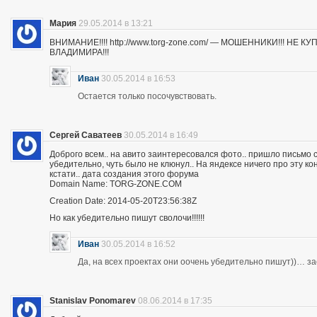
Мария
29.05.2014 в 13:21
ВНИМАНИЕ!!!! http://www.torg-zone.com/ — МОШЕННИКИ!!! НЕ
ВЛАДИМИРА!!!
Иван
30.05.2014 в 16:53
Остается только посочувствовать.
Сергей Саватеев
30.05.2014 в 16:49
Доброго всем.. на авито заинтересовался фото.. пришло письмо с
убедительно, чуть было не клюнул.. На яндексе ничего про эту к
кстати.. дата создания этого форума
Domain Name: TORG-ZONE.COM
Creation Date: 2014-05-20T23:56:38Z
Но как убедительно пишут сволочи!!!!!!
Иван
30.05.2014 в 16:52
Да, на всех проектах они оочень убедительно пишут))… з
Stanislav Ponomarev
08.06.2014 в 17:35