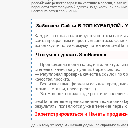
российского регистратора и на хостинге в россии, а так 
перенести этот форумский движок на др хостинг и при и
несколько сотен сообщений.
Забиваем Сайты В ТОП КУВАЛДОЙ - 
Каждая ссылка анализируется по трем пакета
сайта прозрачным и простым занятием. Ссылки
используйте по максимуму потенциал SeoHam
Что умеет делать SeoHammer
— Продвижение в один клик, интеллектуальны
степенью качества у лучших бирж ссылок.
— Регулярная проверка качества ссылок по б
качества проекта.
— Все известные форматы ссылок: арендные с
отзывы, статьи, пресс-релизы).
— SeoHammer покажет, где рост или падение, 
SeoHammer еще предоставляет технологию
Б
результаты появляются уже в течение первых 
Зарегистрироваться и Начать продвиж
Да и к тому же когда мы начали у админов спрашивать что 