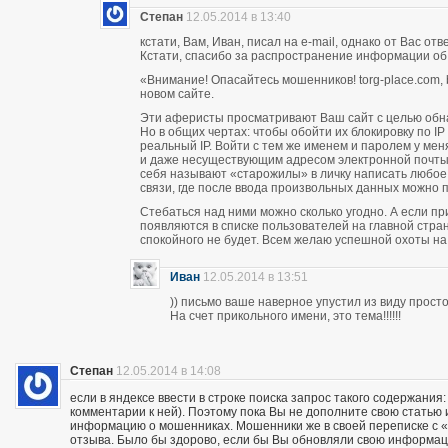
Степан
12.05.2014 в 13:40
кстати, Вам, Иван, писал на e-mail, однако от Вас о
Кстати, спасибо за распространение информации об
«Внимание! Опасайтесь мошенников! torg-place.com, bu
новом сайте.
Эти аферисты просматривают Ваш сайт с целью обн
Но в общих чертах: чтобы обойти их блокировку по 
реальный IP. Войти с тем же именем и паролем у м
и даже несуществующим адресом электронной почты п
себя называют «старожилы» в личку написать любое
связи, где после ввода произвольных данных можно пи
Стебаться над ними можно сколько угодно. А если п
появляются в списке пользователей на главной стран
спокойного не будет. Всем желаю успешной охоты н
Иван
12.05.2014 в 13:51
)) письмо ваше наверное упустил из виду прос
На счет прикольного имени, это тема!!!!!!
Степан
12.05.2014 в 14:08
если в яндексе ввести в строке поиска запрос такого содержания:
комментарии к ней). Поэтому пока Вы не дополните свою статью
информацию о мошенниках. Мошенники же в своей переписке с «кл
отзыва. Было бы здорово, если бы Вы обновляли свою информац