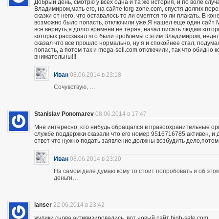
Добрый день, смотрю у всех одна и та же история, и по воле слу
Владимиром,мать его, на сайте torg-zone.com, спустя долгих пере
сказки от него, что оставалось то ли смеятся то ли плакать. В ко
возможно было попасть, отключили уже.Я нашел еще один сайт M
все вернуть,я долго времени не теряя, начал писать людям кото
которых рассказал что были проблемы с этим Владимиром, неделю
сказал что все прошло нормально, ну я и спокойнее стал, подума
попасть, а потом так и mega-sell.com отключили, так что обидно 
внимательны!!!
Иван
08.06.2014 в 23:18
Сочувствую, …
Stanislav Ponomarev
08.06.2014 в 17:47
Мне интересно, кто нибудь обращался в правоохранительные орга
службе поддержки сказали что его номер 9516716785 активен, и 
ответ что нужно подать заявление,должны возбудить дело,потом
Иван
08.06.2014 в 23:20
На самом деле думаю кому то стоит попробовать и об этом 
деньги…
lanser
22.06.2014 в 23:42
жулики снова активизировались, вот новый сайт high-sale.com