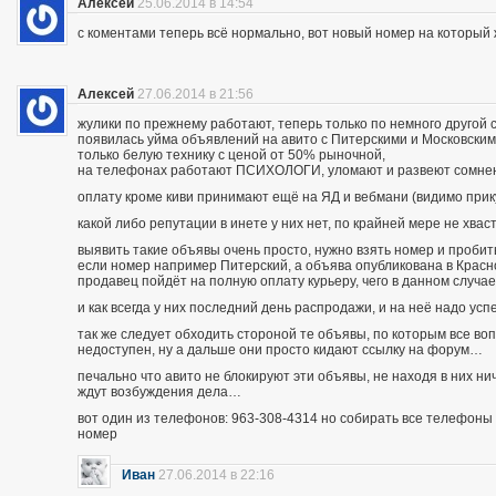
Алексей
25.06.2014 в 14:54
с коментами теперь всё нормально, вот новый номер на которы
Алексей
27.06.2014 в 21:56
жулики по прежнему работают, теперь только по немного другой 
появилась уйма объявлений на авито с Питерскими и Московским
только белую технику с ценой от 50% рыночной,
на телефонах работают ПСИХОЛОГИ, уломают и развеют сомнения
оплату кроме киви принимают ещё на ЯД и вебмани (видимо при
какой либо репутации в инете у них нет, по крайней мере не хва
выявить такие объявы очень просто, нужно взять номер и пробить п
если номер например Питерский, а объява опубликована в Красно
продавец пойдёт на полную оплату курьеру, чего в данном случа
и как всегда у них последний день распродажи, и на неё надо усп
так же следует обходить стороной те объявы, по которым все во
недоступен, ну а дальше они просто кидают ссылку на форум…
печально что авито не блокируют эти объявы, не находя в них ни
ждут возбуждения дела…
вот один из телефонов: 963-308-4314 но собирать все телефоны н
номер
Иван
27.06.2014 в 22:16