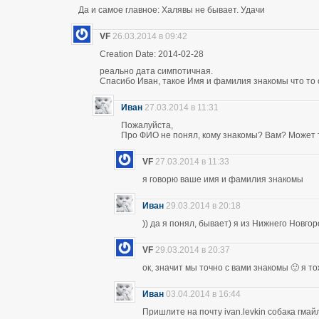
Да и самое главное: Халявы не бывает. Удачи
VF
26.03.2014 в 09:42
Creation Date: 2014-02-28
реально дата симпотичная.
Спасибо Иван, такое Имя и фамилия знакомы что то 
Иван
27.03.2014 в 11:31
Пожалуйста,
Про ФИО не понял, кому знакомы? Вам? Может т
VF
27.03.2014 в 11:33
я говорю ваше имя и фамилия знакомы
Иван
29.03.2014 в 20:18
)) да я понял, бывает) я из Нижнего Новго
VF
29.03.2014 в 20:37
ок, значит мы точно с вами знакомы 🙂 я т
Иван
03.04.2014 в 16:44
Пришлите на почту ivan.levkin собака гмайл