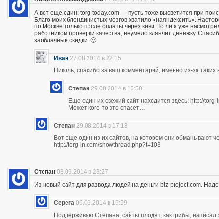
А вот еще один: torg-today.com — пусть тоже высветится при поис
Благо моих блондинистых мозгов хватило «наяндексить». Насторо
по Москве только после оплаты через киви. То ли я уже насмотр
работником проверки качества, неумело клянчит денежку. Спасибо
заоблачные скидки. 🙂
Иван
27.08.2014 в 22:15
Николь, спасибо за ваш комментарий, именно из-за таких к
Степан
29.08.2014 в 16:58
Еще один их свежий сайт находится здесь: http://torg
Может кого-то это спасет…
Степан
29.08.2014 в 17:18
Вот еще один из их сайтов, на котором они обманывают ч
http://torg-in.com/showthread.php?t=103
Степан
03.09.2014 в 23:27
Из новый сайт для развода людей на деньги biz-project.com. Надеюс
Серега
06.09.2014 в 15:59
Поддерживаю Степана, сайты плодят, как грибы, написал 