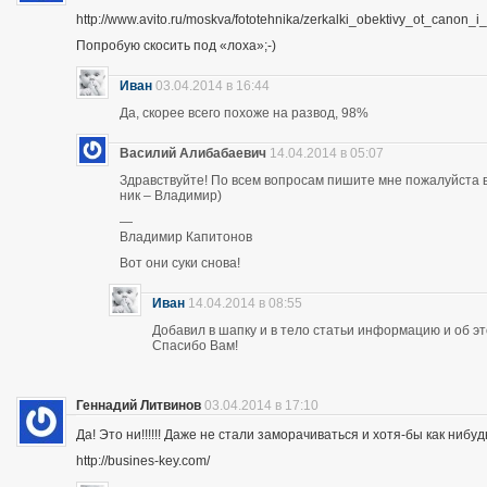
http://www.avito.ru/moskva/fototehnika/zerkalki_obektivy_ot_canon
Попробую скосить под «лоха»;-)
Иван
03.04.2014 в 16:44
Да, скорее всего похоже на развод, 98%
Василий Алибабаевич
14.04.2014 в 05:07
Здравствуйте! По всем вопросам пишите мне пожалуйста в 
ник – Владимир)
—
Владимир Капитонов
Вот они суки снова!
Иван
14.04.2014 в 08:55
Добавил в шапку и в тело статьи информацию и об э
Спасибо Вам!
Геннадий Литвинов
03.04.2014 в 17:10
Да! Это ни!!!!!! Даже не стали заморачиваться и хотя-бы как нибуд
http://busines-key.com/