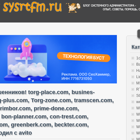
Ка
1
B
H
Li
MS
R
нников! torg-place.com, busines-
S
rg-plus.com, Torg-zone.com, tramscen.com,
w
trimbor.com, prime-done.com,
W
W
 bon-planner.com, con-trest.com,
W
com, greenberk.com, beckter.com,
W
дил с avito
W
W