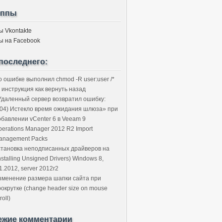
уппы
ы Vkontakte
ы на Facebook
последнего:
о ошибке выполнил chmod -R user:user /*
 инструкция как вернуть назад
Удаленный сервер возвратил ошибку:
504) Истекло время ожидания шлюза» при
обавлении vCenter 6 в Veeam 9
perations Manager 2012 R2 Import
anagement Packs
становка неподписанных драйверов на
nstalling Unsigned Drivers) Windows 8,
1.2012, server 2012r2
зменение размера шапки сайта при
рокрутке (change header size on mouse
roll)
ежие комментарии