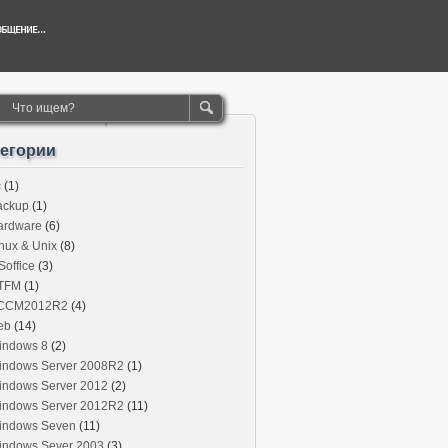
тегории
c
(1)
ackup
(1)
ardware
(6)
nux & Unix
(8)
office
(3)
TFM
(1)
CCM2012R2
(4)
eb
(14)
indows 8
(2)
indows Server 2008R2
(1)
indows Server 2012
(2)
indows Server 2012R2
(11)
indows Seven
(11)
indows Sever 2003
(3)