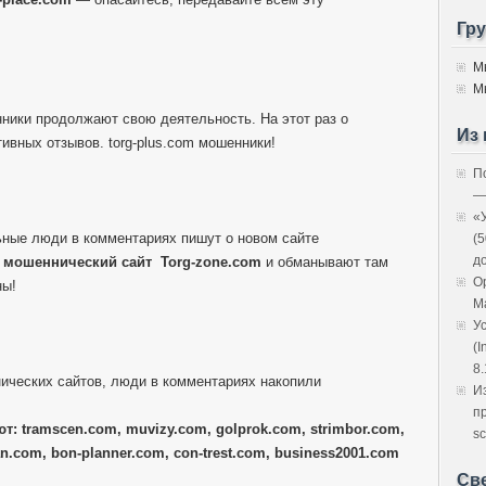
Гр
М
М
нники продолжают свою деятельность. На этот раз о
Из 
ивных отзывов. torg-plus.com мошенники!
П
—
«
ные люди в комментариях пишут о новом сайте
(
д
й
мошеннический сайт
Torg-zone.com
и обманывают там
O
ны!
M
У
(I
8.
ических сайтов, люди в комментариях накопили
И
п
т: tramscen.com, muvizy.com, golprok.com, strimbor.com,
sc
n.com, bon-planner.com, con-trest.com, business2001.com
Св