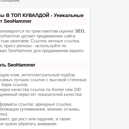
н сообщений.
ты В ТОП КУВАЛДОЙ - Уникальные
от SeoHammer
ализируется по трем пакетам оценки:
SEO,
oHammer делает продвижение сайта
стым занятием. Ссылки, вечные ссылки,
я, пресс-релизы - используйте по
иал SeoHammer для продвижения вашего
ать SeoHammer
один клик, интеллектуальный подбор
а самых лучших ссылок с высокой степенью
 бирж ссылок.
ерка качества ссылок по более чем 100
едневный пересчет показателей качества
форматы ссылок: арендные ссылки,
бликации (упоминания, мнения, отзывы,
изы).
ет, где рост или падение, а также
ые нужно обратить внимание.