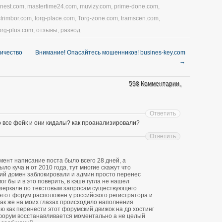
nnest.com
,
mastertime24.com
,
muvizy.com
,
prime-done.com
,
strimbor.com
,
torg-place.com
,
Torg-zone.com
,
tramscen.com
,
org-plus.com
,
отзывы
,
развод
личество
Внимание! Опасайтесь мошенников! busines-key.com
→
598 Комментарии。
Ответить
о все фейк и они кидалы? как проанализировали?
Ответить
ент написание поста было всего 28 дней, а
о куча и от 2010 года, тут многие скажут что
ий домен заблокировали и админ просто перенес
ог бы и в это поверить, в кэше гугла не нашел
зеркале по текстовым запросам существующего
 этот форум расположен у российского регистратора и
 так же на моих глазах происходило наполнения
ю как перенести этот форумский движок на др хостинг
форум восстанавливается моментально а не целый