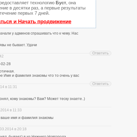
редоставляет технологию
Буст
, она
ние в десятки раз, а первые результаты
течение первых 7 дней.
аться и Начать продвижение
 начали у админов спрашивать что к чему. Нас
явы не бывает. Удачи
Ответить
:42
-02-28
отичная.
е Имя и фамилия знакомы что то очень у вас
Ответить
14 в 11:31
нял, кому знакомы? Вам? Может теску знаете..)
.2014 в 11:33
ю ваше имя и фамилия знакомы
03.2014 в 20:18
понял, бывает) я из Нижнего Новгорода