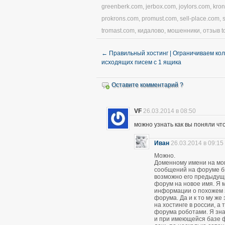
greenberk.com
,
jerbox.com
,
joylors.com
,
kro
prokrons.com
,
promust.com
,
sell-place.com
,
tromast.com
,
кидалово
,
мошенники
,
отзыв t
←
Правильный хостинг | Ограничиваем ко
исходящих писем с 1 ящика
Оставите комментарий ?
VF
26.03.2014 в 08:50
можно узнать как вы поняли чт
Иван
26.03.2014 в 09:15
Можно.
Доменному имени на мом
сообщений на форуме был
возможно его предыдущ
форум на новое имя. Я м
информации о похожем 
форума. Да и к то му же
на хостинге в россии, а
форума роботами. Я зна
и при имеющейся базе 