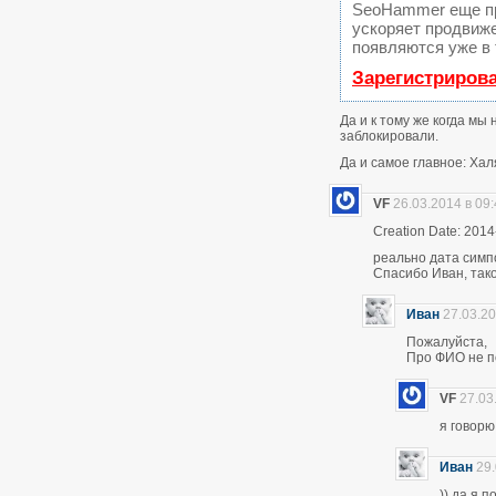
SeoHammer еще п
ускоряет продвиже
появляются уже в 
Зарегистриров
Да и к тому же когда мы
заблокировали.
Да и самое главное: Хал
VF
26.03.2014 в 09
Creation Date: 2014
реально дата симп
Спасибо Иван, тако
Иван
27.03.20
Пожалуйста,
Про ФИО не по
VF
27.03
я говор
Иван
29.
)) да я 