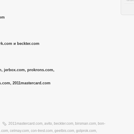
com
k.com и beckter.com
, jerbox.com, prokrons.com,
s.com, 2011mastercard.com
2011mastercard.com
,
avito
,
beckter.com
,
birsman.com
,
bon-
1.com
,
celmay.com
,
con-trest.com
,
geelbis.com
,
golprok.com
,