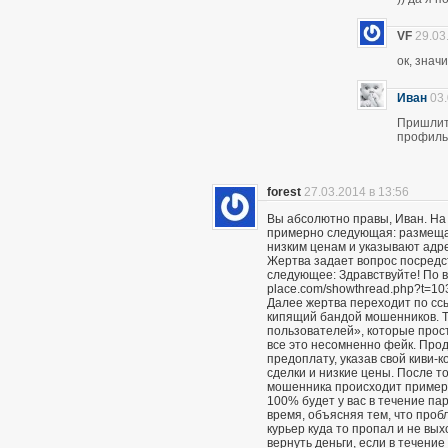
VF
29.03
ок, знач
Иван
03.
Пришлите
профиль 
forest
27.03.2014 в 13:56
Вы абсолютно правы, Иван. На
примерно следующая: размещаю
низким ценам и указывают адр
Жертва задает вопрос посредс
следующее: Здравствуйте! По вс
place.com/showthread.php?t=10
Далее жертва переходит по сс
кипящий бандой мошенников. Т
пользователей», которые прост
все это несомненно фейк. Про
предоплату, указав свой киви-
сделки и низкие цены. После то
мошенника происходит примерн
100% будет у вас в течение пар
время, объясняя тем, что проб
курьер куда то пропал и не вы
вернуть деньги, если в течение