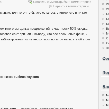
14
Оставить комментарий
598 комментариев
W
Перейти к комментариям
W
мацию, для того что бы это осталось в интернете и ни кто
Б
Б
Б
ором много выгодных предложений, в частности 50% скидка
В
М
изировав сайт пришли к выводу, что все сообщения фейк, и
О
 заблокировали после нескольких попыток написать об этом
С
Х
Со
Под
шенников
busines-key.com
Бло
Мо
М
Мы
l-place.com
— опасайтесь, передавайте всем эту