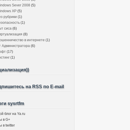
indows Sever 2008
(5)
indows XP
(5)
ез рубрики
(1)
езопасность
(1)
ыт сиса
(6)
иртуализация
(8)
ошенничество в интернете
(1)
т Администратора
(6)
офт
(17)
остинг
(1)
циализация))
пишитесь на RSS по E-mail
ги sysrtfm
й блог на Ya.ru
ы в G+
 в twitter