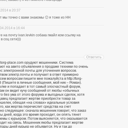
.2014 в 20:37
ит мы точно с вами знакомы 🙂 я тоже из НН
04.2014 в 16:44
 на почту ivan.levkin собака гмайл ком ссылку на
в соц сети)))
Ответить
 torg-place.com орудуют мошенники. Система
т на авито объявления о продаже техники по очень
ес электронной почты для уточнения вопросов.
твом электр.почты и получает в ответ примерно
ем вопросам пишите мне пожалуйста в http://torg-
3 (Пишите в личные сообщения, мой ник – Роман).
ылке и попадает в тот самый злосчастный форум,
ам он видит кучу сообщений от якобы «обычных
о без ума от этого форума и выгодных сделок, хотя
давец предлагает жертве приобрести товар за
кошелек, обещая «на словах» идеальные условия
го, как жертва перечислит средства на счет
о следующее: сначала мошенник говорит, что заказ
ы дней, когда это время проходит, он опять тянет
лемы с курьером. Потом выясняется, что оказывается
ходит на связь. Мошенник якобы предлагает жертве
 пары дней курьер не объявится. Ну и так до