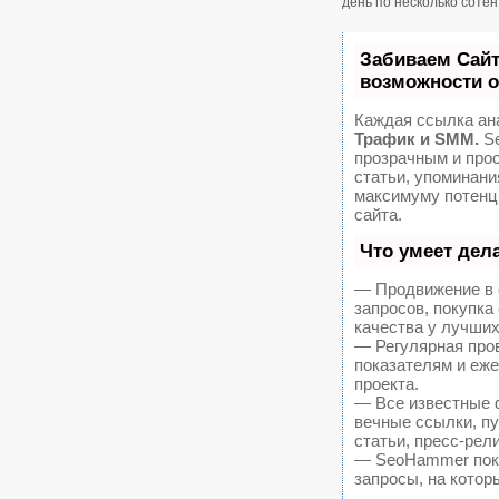
день по несколько соте
Забиваем Сай
возможности 
Каждая ссылка ан
Трафик и SMM.
Se
прозрачным и про
статьи, упоминани
максимуму потенц
сайта.
Что умеет дел
— Продвижение в 
запросов, покупк
качества у лучших
— Регулярная пров
показателям и еж
проекта.
— Все известные 
вечные ссылки, пу
статьи, пресс-рел
— SeoHammer покаж
запросы, на котор