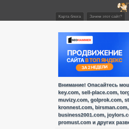
Карта блога
Зачем этот сайт?
Внимание! Опасайтесь моше
key.com, sell-place.com, to
muvizy.com, golprok.com, s
kronnest.com, birsman.com,
business2001.com, joylors.
promust.com и других разво