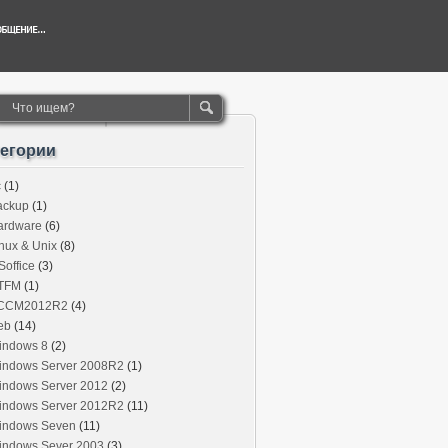
тегории
c
(1)
ackup
(1)
ardware
(6)
nux & Unix
(8)
office
(3)
TFM
(1)
CCM2012R2
(4)
eb
(14)
indows 8
(2)
indows Server 2008R2
(1)
indows Server 2012
(2)
indows Server 2012R2
(11)
indows Seven
(11)
indows Sever 2003
(3)