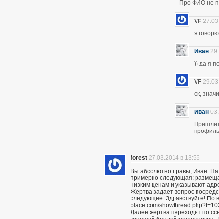
Про ФИО не по
VF
27.03
я говор
Иван
29.
)) да я 
VF
29.03
ок, знач
Иван
03.
Пришлите
профиль 
forest
27.03.2014 в 13:56
Вы абсолютно правы, Иван. На
примерно следующая: размещаю
низким ценам и указывают адр
Жертва задает вопрос посредс
следующее: Здравствуйте! По вс
place.com/showthread.php?t=10
Далее жертва переходит по сс