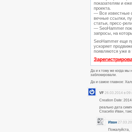
показателям и еж
проекта.
— Все известные 
вечные ссылки, пу
статьи, пресс-рел
— SeoHammer покаж
запросы, на котор
SeoHammer еще п
ускоряет продвиже
появляются уже в 
Зарегистриров
Да и к тому же когда мы
заблокировали.
Да и самое главное: Хал
VF
26.03.2014 в 09
Creation Date: 2014
реально дата симп
Спасибо Иван, тако
Иван
27.03.20
Пожалуйста,