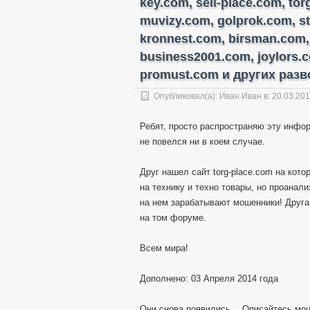
key.com, sell-place.com, to
muvizy.com, golprok.com, s
kronnest.com, birsman.com,
business2001.com, joylors.
promust.com и других разво
Опубликовал(а):
Иван Иван
в: 20.03.20
Ребят, просто распространяю эту инфор
не повелся ни в коем случае.
Друг нашел сайт torg-place.com на кот
на технику и техно товары, но проанал
на нем зарабатывают мошенники! Друга
на том форуме.
Всем мира!
Дополнено: 03 Апреля 2014 года
Они снова появились… Описайтесь мо