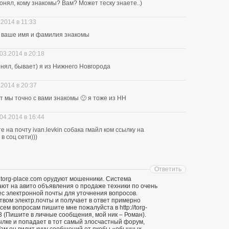
нял, кому знакомы? Вам? Может теску знаете..)
.2014 в 11:33
ю ваше имя и фамилия знакомы
03.2014 в 20:18
понял, бывает) я из Нижнего Новгорода
.2014 в 20:37
ит мы точно с вами знакомы 🙂 я тоже из НН
04.2014 в 16:44
 на почту ivan.levkin собака гмайл ком ссылку на
в соц сети)))
Ответить
 torg-place.com орудуют мошенники. Система
т на авито объявления о продаже техники по очень
ес электронной почты для уточнения вопросов.
твом электр.почты и получает в ответ примерно
ем вопросам пишите мне пожалуйста в http://torg-
3 (Пишите в личные сообщения, мой ник – Роман).
ылке и попадает в тот самый злосчастный форум,