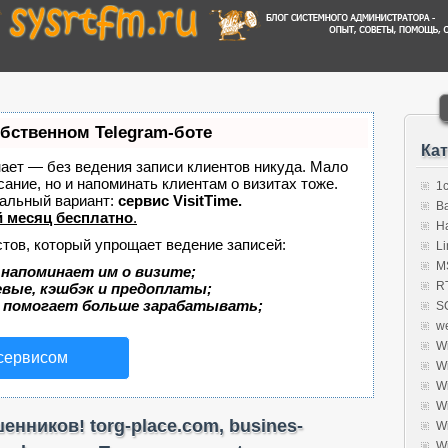
обственном Telegram-боте
Ка
знает — без ведения записи клиентов никуда. Мало
сание, но и напоминать клиентам о визитах тоже.
1
альный вариант:
сервис VisitTime.
B
 месяц бесплатно
.
H
стов, который упрощает ведение записей:
Li
MS
 напоминает им о визите;
R
евые, кэшбэк и предоплаты;
 помогает больше зарабатывать;
S
w
W
 сервисом
W
W
W
нников! torg-place.com, busines-
W
W