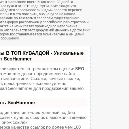
ент написание поста было всего 28 дней, а
о куча и от 2010 года, тут многие скажут что
ий домен заблокировали и админ просто перенес
ог бы и в это поверить, в кэше гугла не нашел
зеркале по текстовым запросам существующего
 этот форум расположен у российского регистратора и
 так же на моих глазах происходило наполнения
ю как перенести этот форумский движок на др хостинг
форум восстанавливается моментально а не целый
н сообщений.
ты В ТОП КУВАЛДОЙ - Уникальные
от SeoHammer
ализируется по трем пакетам оценки:
SEO,
oHammer делает продвижение сайта
стым занятием. Ссылки, вечные ссылки,
я, пресс-релизы - используйте по
иал SeoHammer для продвижения вашего
ать SeoHammer
один клик, интеллектуальный подбор
а самых лучших ссылок с высокой степенью
 бирж ссылок.
ерка качества ссылок по более чем 100