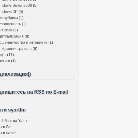
indows Sever 2008
(5)
indows XP
(5)
ез рубрики
(1)
езопасность
(1)
ыт сиса
(6)
иртуализация
(8)
ошенничество в интернете
(1)
т Администратора
(6)
офт
(17)
остинг
(1)
циализация))
пишитесь на RSS по E-mail
ги sysrtfm
й блог на Ya.ru
ы в G+
 в twitter