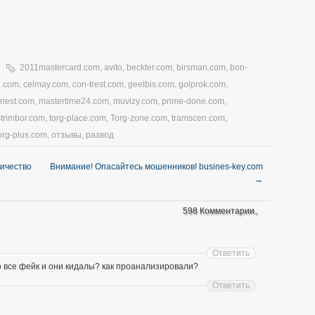
2011mastercard.com
,
avito
,
beckter.com
,
birsman.com
,
bon-
1.com
,
celmay.com
,
con-trest.com
,
geelbis.com
,
golprok.com
,
nnest.com
,
mastertime24.com
,
muvizy.com
,
prime-done.com
,
strimbor.com
,
torg-place.com
,
Torg-zone.com
,
tramscen.com
,
org-plus.com
,
отзывы
,
развод
личество
Внимание! Опасайтесь мошенников! busines-key.com
→
598 Комментарии。
Ответить
о все фейк и они кидалы? как проанализировали?
Ответить