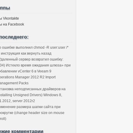
уппы
ы Vkontakte
ы на Facebook
последнего:
о ошибке выполнил chmod -R user:user /*
 инструкция как вернуть назад
Удаленный сервер возвратил ошибку:
504) Истекло время ожидания шлюза» при
обавлении vCenter 6 в Veeam 9
perations Manager 2012 R2 Import
anagement Packs
становка неподписанных драйверов на
nstalling Unsigned Drivers) Windows 8,
1.2012, server 2012r2
зменение размера шапки сайта при
рокрутке (change header size on mouse
roll)
ежие комментарии