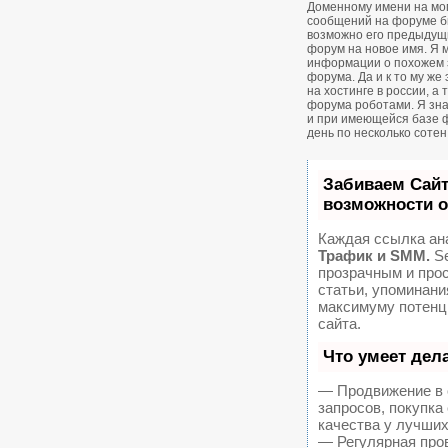
Доменному имени на мом
сообщений на форуме был
возможно его предыдущ
форум на новое имя. Я м
информации о похожем 
форума. Да и к то му же
на хостинге в россии, а
форума роботами. Я зна
и при имеющейся базе 
день по несколько соте
Забиваем Сай
возможности 
Каждая ссылка ан
Трафик и SMM.
Se
прозрачным и про
статьи, упоминани
максимуму потенц
сайта.
Что умеет дел
— Продвижение в 
запросов, покупк
качества у лучших
— Регулярная пров