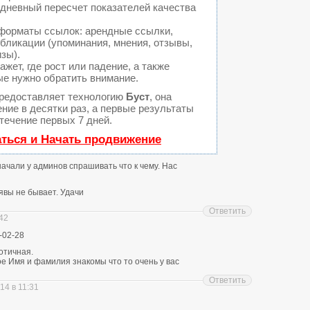
едневный пересчет показателей качества
форматы ссылок: арендные ссылки,
бликации (упоминания, мнения, отзывы,
изы).
ет, где рост или падение, а также
ые нужно обратить внимание.
редоставляет технологию
Буст
, она
ние в десятки раз, а первые результаты
течение первых 7 дней.
аться и Начать продвижение
 начали у админов спрашивать что к чему. Нас
явы не бывает. Удачи
Ответить
:42
-02-28
отичная.
е Имя и фамилия знакомы что то очень у вас
Ответить
14 в 11:31