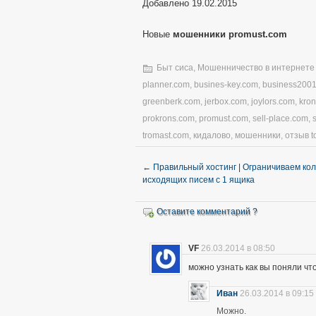
Добавлено 19.02.2015
Новые
мошенники promust.com
Быт сиса
,
Мошенничество в интернете
planner.com
,
busines-key.com
,
business200
greenberk.com
,
jerbox.com
,
joylors.com
,
kro
prokrons.com
,
promust.com
,
sell-place.com
,
tromast.com
,
кидалово
,
мошенники
,
отзыв t
←
Правильный хостинг | Ограничиваем ко
исходящих писем с 1 ящика
Оставите комментарий ?
VF
26.03.2014 в 08:50
можно узнать как вы поняли чт
Иван
26.03.2014 в 09:15
Можно.