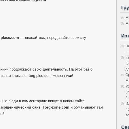
Гр
М
М
Из 
l-place.com
— опасайтесь, передавайте всем эту
П
—
«
(
нники продолжают свою деятельность. На этот раз о
д
O
ивных отзывов. torg-plus.com мошенники!
M
У
(I
8.
ные люди в комментариях пишут о новом сайте
И
й
мошеннический сайт
Torg-zone.com
и обманывают там
п
ны!
sc
Св