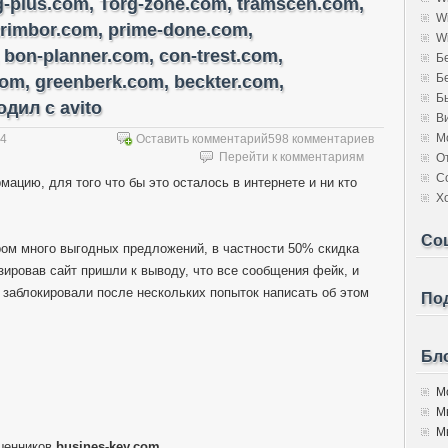
rg-plus.com, Torg-zone.com, tramscen.com,
W
trimbor.com, prime-done.com,
W
 bon-planner.com, con-trest.com,
Б
Б
com, greenberk.com, beckter.com,
Б
дил с avito
В
М
14
Оставить комментарий
598 комментариев
Перейти к комментариям
О
С
мацию, для того что бы это осталось в интернете и ни кто
Х
Со
ором много выгодных предложений, в частности 50% скидка
изировав сайт пришли к выводу, что все сообщения фейк, и
 заблокировали после нескольких попыток написать об этом
Под
Бло
Мо
М
Мы
шенников
busines-key.com