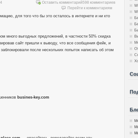
14
Оставить комментарий
598 комментариев
W
Перейти к комментариям
W
мацию, для того что бы это осталось в интернете и ни кто
Б
Б
Б
ором много выгодных предложений, в частности 50% скидка
В
М
изировав сайт пришли к выводу, что все сообщения фейк, и
О
 заблокировали после нескольких попыток написать об этом
С
Х
Со
Под
шенников
busines-key.com
Бло
Мо
М
Мы
l-place.com
— опасайтесь, передавайте всем эту