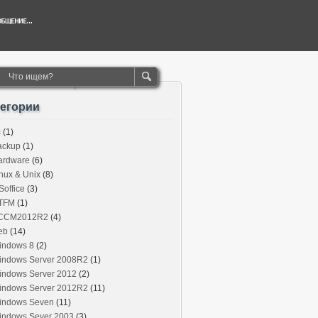
тегории
c
(1)
ackup
(1)
ardware
(6)
nux & Unix
(8)
office
(3)
TFM
(1)
CCM2012R2
(4)
eb
(14)
indows 8
(2)
indows Server 2008R2
(1)
indows Server 2012
(2)
indows Server 2012R2
(11)
indows Seven
(11)
indows Sever 2003
(3)