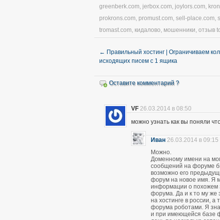
greenberk.com
,
jerbox.com
,
joylors.com
,
kro
prokrons.com
,
promust.com
,
sell-place.com
,
tromast.com
,
кидалово
,
мошенники
,
отзыв t
←
Правильный хостинг | Ограничиваем ко
исходящих писем с 1 ящика
Оставите комментарий ?
VF
26.03.2014 в 08:50
можно узнать как вы поняли чт
Иван
26.03.2014 в 09:15
Можно.
Доменному имени на мом
сообщений на форуме был
возможно его предыдущ
форум на новое имя. Я м
информации о похожем 
форума. Да и к то му же
на хостинге в россии, а
форума роботами. Я зна
и при имеющейся базе 