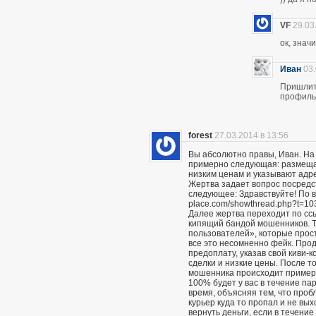
VF
29.03
ок, знач
Иван
03.
Пришлите
профиль 
forest
27.03.2014 в 13:56
Вы абсолютно правы, Иван. На
примерно следующая: размещаю
низким ценам и указывают адр
Жертва задает вопрос посредс
следующее: Здравствуйте! По вс
place.com/showthread.php?t=10
Далее жертва переходит по сс
кипящий бандой мошенников. Т
пользователей», которые прост
все это несомненно фейк. Про
предоплату, указав свой киви-
сделки и низкие цены. После то
мошенника происходит примерн
100% будет у вас в течение пар
время, объясняя тем, что проб
курьер куда то пропал и не вы
вернуть деньги, если в течение