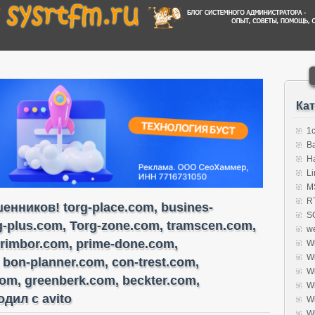
Ка
1
B
H
Li
MS
R
нников! torg-place.com, busines-
S
rg-plus.com, Torg-zone.com, tramscen.com,
w
trimbor.com, prime-done.com,
W
W
 bon-planner.com, con-trest.com,
W
com, greenberk.com, beckter.com,
W
дил с avito
W
W