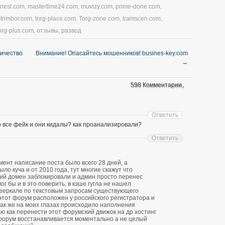
nnest.com
,
mastertime24.com
,
muvizy.com
,
prime-done.com
,
strimbor.com
,
torg-place.com
,
Torg-zone.com
,
tramscen.com
,
org-plus.com
,
отзывы
,
развод
личество
Внимание! Опасайтесь мошенников! busines-key.com
→
598 Комментарии。
Ответить
о все фейк и они кидалы? как проанализировали?
Ответить
ент написание поста было всего 28 дней, а
о куча и от 2010 года, тут многие скажут что
ий домен заблокировали и админ просто перенес
ог бы и в это поверить, в кэше гугла не нашел
зеркале по текстовым запросам существующего
 этот форум расположен у российского регистратора и
 так же на моих глазах происходило наполнения
ю как перенести этот форумский движок на др хостинг
форум восстанавливается моментально а не целый