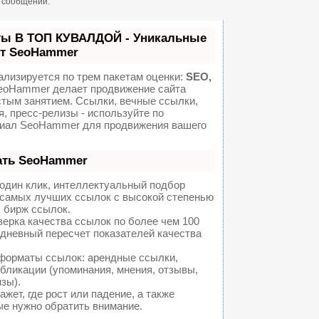
н сообщений.
ты В ТОП КУВАЛДОЙ - Уникальные
от SeoHammer
ализируется по трем пакетам оценки:
SEO,
oHammer делает продвижение сайта
стым занятием. Ссылки, вечные ссылки,
я, пресс-релизы - используйте по
иал SeoHammer для продвижения вашего
ать SeoHammer
один клик, интеллектуальный подбор
а самых лучших ссылок с высокой степенью
 бирж ссылок.
ерка качества ссылок по более чем 100
едневный пересчет показателей качества
форматы ссылок: арендные ссылки,
бликации (упоминания, мнения, отзывы,
изы).
ет, где рост или падение, а также
ые нужно обратить внимание.