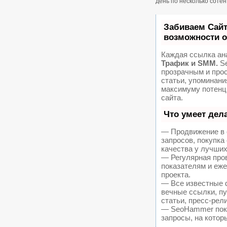
день по несколько соте
Забиваем Сай
возможности 
Каждая ссылка ан
Трафик и SMM.
Se
прозрачным и про
статьи, упоминани
максимуму потенц
сайта.
Что умеет дел
— Продвижение в 
запросов, покупк
качества у лучших
— Регулярная пров
показателям и еж
проекта.
— Все известные 
вечные ссылки, пу
статьи, пресс-рел
— SeoHammer покаж
запросы, на котор