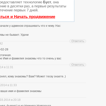
редоставляет технологию
Буст
, она
ние в десятки раз, а первые результаты
течение первых 7 дней.
аться и Начать продвижение
 начали у админов спрашивать что к чему. Нас
явы не бывает. Удачи
Ответить
:42
-02-28
отичная.
е Имя и фамилия знакомы что то очень у вас
Ответить
14 в 11:31
нял, кому знакомы? Вам? Может теску знаете..)
.2014 в 11:33
ю ваше имя и фамилия знакомы
03.2014 в 20:18
понял, бывает) я из Нижнего Новгорода