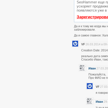
SeoHammer еще п
ускоряет продвиже
появляются уже в 
Зарегистриров
Да и к тому же когда мы
заблокировали.
Да и самое главное: Хал
VF
26.03.2014 в 09
Creation Date: 2014
реально дата симп
Спасибо Иван, тако
Иван
27.03.20
Пожалуйста,
Про ФИО не по
VF
27.03
я говор
Иван
29.
)) да я 