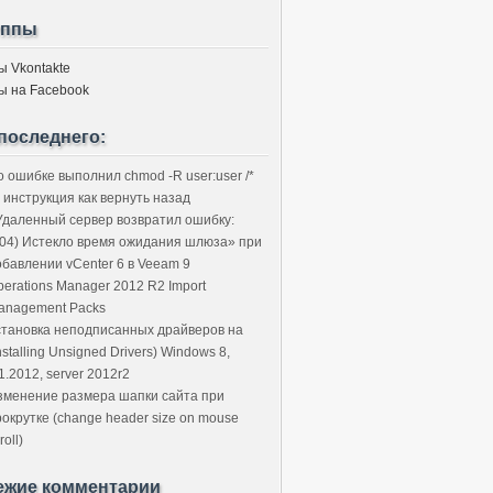
уппы
ы Vkontakte
ы на Facebook
последнего:
о ошибке выполнил chmod -R user:user /*
 инструкция как вернуть назад
Удаленный сервер возвратил ошибку:
504) Истекло время ожидания шлюза» при
обавлении vCenter 6 в Veeam 9
perations Manager 2012 R2 Import
anagement Packs
становка неподписанных драйверов на
nstalling Unsigned Drivers) Windows 8,
1.2012, server 2012r2
зменение размера шапки сайта при
рокрутке (change header size on mouse
roll)
ежие комментарии