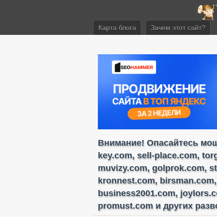
Карта блога
Зачем этот сайт?
Внимание! Опасайтесь моше
key.com, sell-place.com, to
muvizy.com, golprok.com, s
kronnest.com, birsman.com,
business2001.com, joylors.
promust.com и других разво