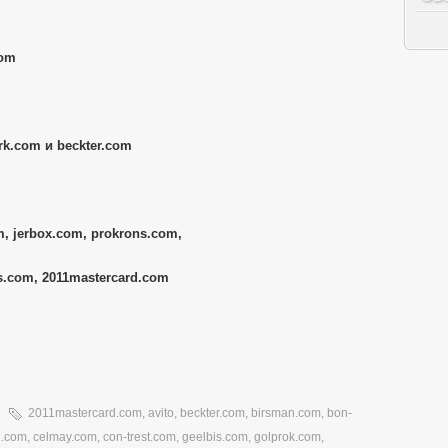
com
k.com и beckter.com
, jerbox.com, prokrons.com,
s.com, 2011mastercard.com
2011mastercard.com
,
avito
,
beckter.com
,
birsman.com
,
bon-
1.com
,
celmay.com
,
con-trest.com
,
geelbis.com
,
golprok.com
,