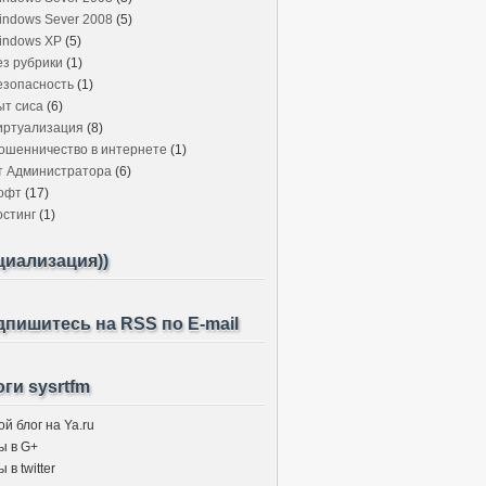
indows Sever 2008
(5)
indows XP
(5)
ез рубрики
(1)
езопасность
(1)
ыт сиса
(6)
иртуализация
(8)
ошенничество в интернете
(1)
т Администратора
(6)
офт
(17)
остинг
(1)
циализация))
пишитесь на RSS по E-mail
ги sysrtfm
й блог на Ya.ru
ы в G+
 в twitter