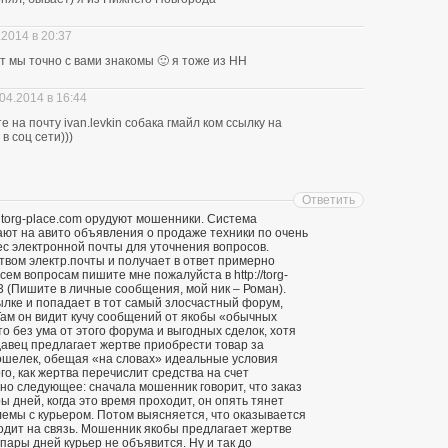
.2014 в 20:37
ит мы точно с вами знакомы 🙂 я тоже из НН
04.2014 в 16:44
 на почту ivan.levkin собака гмайл ком ссылку на
в соц сети)))
Ответить
 torg-place.com орудуют мошенники. Система
т на авито объявления о продаже техники по очень
ес электронной почты для уточнения вопросов.
твом электр.почты и получает в ответ примерно
ем вопросам пишите мне пожалуйста в http://torg-
3 (Пишите в личные сообщения, мой ник – Роман).
ылке и попадает в тот самый злосчастный форум,
ам он видит кучу сообщений от якобы «обычных
о без ума от этого форума и выгодных сделок, хотя
давец предлагает жертве приобрести товар за
кошелек, обещая «на словах» идеальные условия
го, как жертва перечислит средства на счет
о следующее: сначала мошенник говорит, что заказ
ы дней, когда это время проходит, он опять тянет
лемы с курьером. Потом выясняется, что оказывается
ходит на связь. Мошенник якобы предлагает жертве
 пары дней курьер не объявится. Ну и так до