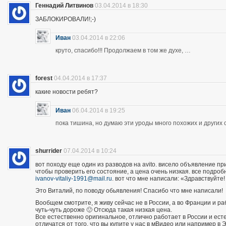
Геннадий Литвинов
03.04.2014 в 18:30
ЗАБЛОКИРОВАЛИ!;-)
Иван
03.04.2014 в 22:06
круто, спасибо!!! Продолжаем в том же духе, …
forest
04.04.2014 в 17:37
какие новости ребят?
Иван
06.04.2014 в 19:25
пока тишина, но думаю эти уроды много похожих и других 
shurrider
07.04.2014 в 10:24
вот походу еще один из разводов на avito. висело объявление п
чтобы проверить его состояние, а цена очень низкая. все подроб
ivanov-vitaliy-1991@mail.ru
. вот что мне написали: «Здравствуйте!
Это Виталий, по поводу обьявления! Спасибо что мне написали!
Вообщем смотрите, я живу сейчас не в России, а во Франции и р
чуть-чуть дороже 🙂 Отсюда такая низкая цена.
Все естественно оригинальное, отлично работает в России и есте
отличатся от того, что вы купите у нас в мВидео или например в 