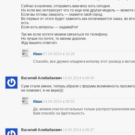
Сейчас в наличии, отправить вам могу хоть сегодня.
Но если вас интересует что то еще или другая модель — можете 
Если вы готовы заказать — скажите свой город.
Во первых от этого будет зависить как оплачивается заказ, во вто
есть.
Если есть вопросы — задавайте!
Так же если хотите можем связаться по телефону.
Но лучше по почте, тк звонки дорогие.
Жду вашего ответа!»
Иван
07.04.2014 в 10:28
Спасибо, все дружно кладем в копилку этот развод и мотае
Василий Алибабаевич
14.04.2014 в 08:45
Суки стали умнее, теперь убрали с форума возможность просмот
не поможет, я не верю)))
Иван
14.04.2014 в 08:55
Да, можем спасти остальных только распространением и
Вам спасибо за бдительность
Василий Алибабаевич
14.04.2014 в 08:47