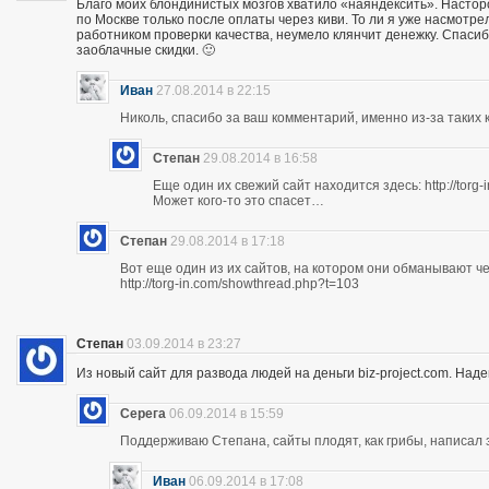
Благо моих блондинистых мозгов хватило «наяндексить». Насторо
по Москве только после оплаты через киви. То ли я уже насмотр
работником проверки качества, неумело клянчит денежку. Спасибо
заоблачные скидки. 🙂
Иван
27.08.2014 в 22:15
Николь, спасибо за ваш комментарий, именно из-за таких к
Степан
29.08.2014 в 16:58
Еще один их свежий сайт находится здесь: http://torg
Может кого-то это спасет…
Степан
29.08.2014 в 17:18
Вот еще один из их сайтов, на котором они обманывают ч
http://torg-in.com/showthread.php?t=103
Степан
03.09.2014 в 23:27
Из новый сайт для развода людей на деньги biz-project.com. Надеюс
Серега
06.09.2014 в 15:59
Поддерживаю Степана, сайты плодят, как грибы, написал 
Иван
06.09.2014 в 17:08