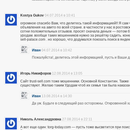
Kostya Gukov
04.07.2014 в 10:41
огромное спасибо Вам, что делитесь такой информацией!! Я сам
объявления на авито по всей стране. в частности у нас в ростов
сотни положительных отзывов. просят сначала деньги — потом бу
уродам. вообще таких мошенников нужно за решётку садить. кон
sell-palace.com . но хорошо, что додумался поюзать поиск в янде
Иван
04.07.2014 в 10:42
Пожалуйста!, делитесь этой информацией, пусть и Ваши др
Игорь Никифоров
12.08.2014 в 13:05
Сайт trust-sell.com тоже мошенники. Основной Константин. Также
существуют. Желаю таким Удодам чтоб их семья так была наказан
Иван
13.08.2014 в 14:30
Да уж. Будьте в следующий раз осторожны. Откровенной х
Николь Александровна
27.08.2014 в 22:11
А вот еще один: torg-today.com — пусть тоже высветится при поис