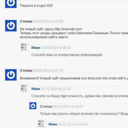
Пишите в отдел К!!!!
Степан
22.09.2014 в 23:48
Их новый сайт здесь http://marrots.com
Теперь этот упырь называет себя Евгением Паниным. Почта так
использованием сайта Авито.
Иван
23.09.2014 в 08:42
Спасибо вам за оперативную информацию
Степан
30.09.2014 в 07:19
Внимание!!! Новый сайт мошенников con-trest.com На этом сайте д
Иван
14.10.2014 в 15:14
Спасибо за Вашу бдительность, думаю мы своими усилиям
Степан
16.10.2014 в 19:57
Только как узнать общее количество спасенных? Ведь 
Иван
14.11.2014 в 15:14