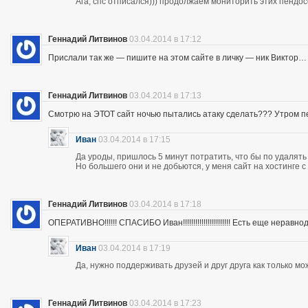
Ага, спс отписался))) продолжаем мониторить этих пендос
Геннадий Литвинов
03.04.2014 в 17:12
Прислали так же — пишите на этом сайте в личку — ник Виктор…
Геннадий Литвинов
03.04.2014 в 17:13
Смотрю на ЭТОТ сайт ночью пытались атаку сделать??? Утром п
Иван
03.04.2014 в 17:15
Да уроды, пришлось 5 минут потратить, что бы по удалять
Но большего они и не добьются, у меня сайт на хостинге 
Геннадий Литвинов
03.04.2014 в 17:18
ОПЕРАТИВНО!!!!!! СПАСИБО Иван!!!!!!!!!!!!!!!!!!!!!!! Есть еще неравнодушны
Иван
03.04.2014 в 17:19
Да, нужно поддерживать друзей и друг друга как только мо
Геннадий Литвинов
03.04.2014 в 17:23