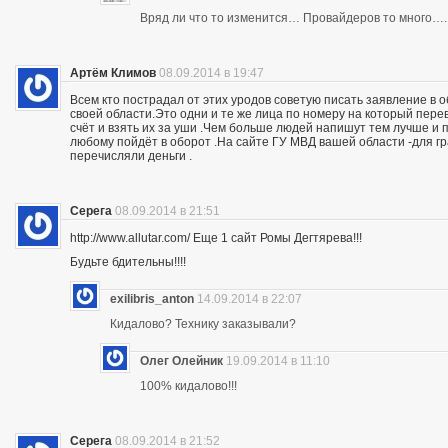
Вряд ли что то изменится… Провайдеров то много….
Артём Климов
08.09.2014 в 19:47
Всем кто пострадал от этих уродов советую писать заявление в 
своей области.Это одни и те же лица по номеру на который пер
счёт и взять их за уши .Чем больше людей напишут тем лучше и 
любому пойдёт в оборот .На сайте ГУ МВД вашей области -для г
перечисляли деньги .
Серега
08.09.2014 в 21:51
http://www.allutar.com/ Еще 1 сайт Ромы Дегтярева!!!
Будьте бдительны!!!!
exilibris_anton
14.09.2014 в 22:07
Кидалово? Технику заказывали?
Олег Олейник
19.09.2014 в 11:10
100% кидалово!!!
Серега
08.09.2014 в 21:52