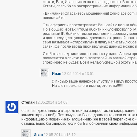
кстати, Вам, Иван, писал на e-mail, однако от Вас о
Кстати, спасибо за распространение информации об
«Внимание! Опасайтесь мошенников! torg-place.com, bu
новом сайте.
Эти аферисты просматривают Ваш сайт с целью обн
Но в общих чертах: чтобы обойти их блокировку по 
реальный IP. Войти с тем же именем и паролем у м
и даже несуществующим адресом электронной почты п
себя называют «старожилы» в личку написать любое
связи, где после ввода произвольных данных можно пи
Стебаться над ними можно сколько угодно. А если п
появляются в списке пользователей на главной стран
спокойного не будет. Всем желаю успешной охоты н
Иван
12.05.2014 в 13:51
)) письмо ваше наверное упустил из виду прос
На счет прикольного имени, это тема!!!!!!
Степан
12.05.2014 в 14:08
если в яндексе ввести в строке поиска запрос такого содержания:
комментарии к ней). Поэтому пока Вы не дополните свою статью
информацию о мошенниках. Мошенники же в своей переписке с «кл
отзыва. Было бы здорово, если бы Вы обновляли свою информац
Иван
12.05.2014 в 15:12