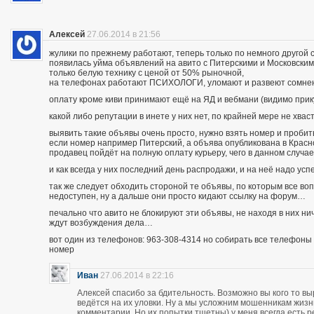
Алексей
27.06.2014 в 21:56
жулики по прежнему работают, теперь только по немного другой 
появилась уйма объявлений на авито с Питерскими и Московским
только белую технику с ценой от 50% рыночной,
на телефонах работают ПСИХОЛОГИ, уломают и развеют сомнения
оплату кроме киви принимают ещё на ЯД и вебмани (видимо при
какой либо репутации в инете у них нет, по крайней мере не хва
выявить такие объявы очень просто, нужно взять номер и пробить п
если номер например Питерский, а объява опубликована в Красно
продавец пойдёт на полную оплату курьеру, чего в данном случа
и как всегда у них последний день распродажи, и на неё надо усп
так же следует обходить стороной те объявы, по которым все во
недоступен, ну а дальше они просто кидают ссылку на форум…
печально что авито не блокируют эти объявы, не находя в них ни
ждут возбуждения дела…
вот один из телефонов: 963-308-4314 но собирать все телефоны н
номер
Иван
27.06.2014 в 22:16
Алексей спасибо за бдительность. Возможно вы кого то вы
ведётся на их уловки. Ну а мы усложним мошенникам жизнь
комментарии. Но их попытки тщетны) у меня всегда есть р