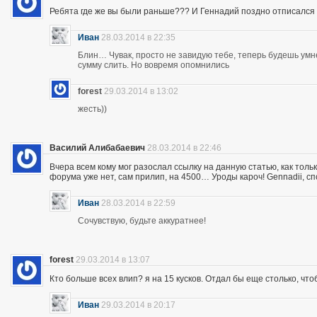
Ребята где же вы были раньше??? И Геннадий поздно отписался 
Иван
28.03.2014 в 22:35
Блин… Чувак, просто не завидую тебе, теперь будешь ум
сумму слить. Но вовремя опомнились
forest
29.03.2014 в 13:02
жесть))
Василий Алибабаевич
28.03.2014 в 22:46
Вчера всем кому мог разослал ссылку на данную статью, как толь
форума уже нет, сам прилип, на 4500… Уроды кароч! Gennadii, сп
Иван
28.03.2014 в 22:59
Сочувствую, будьте аккуратнее!
forest
29.03.2014 в 13:07
Кто больше всех влип? я на 15 кусков. Отдал бы еще столько, что
Иван
29.03.2014 в 20:17