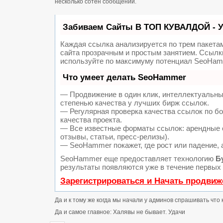
несколько сотен сообщений.
Забиваем Сайты В ТОП КУВАЛДОЙ - 
Каждая ссылка анализируется по трем пакета
сайта прозрачным и простым занятием. Ссылки
используйте по максимуму потенциал SeoHam
Что умеет делать SeoHammer
— Продвижение в один клик, интеллектуальны
степенью качества у лучших бирж ссылок.
— Регулярная проверка качества ссылок по б
качества проекта.
— Все известные форматы ссылок: арендные с
отзывы, статьи, пресс-релизы).
— SeoHammer покажет, где рост или падение, 
SeoHammer еще предоставляет технологию
Б
результаты появляются уже в течение первых 
Зарегистрироваться и Начать продвиж
Да и к тому же когда мы начали у админов спрашивать что 
Да и самое главное: Халявы не бывает. Удачи