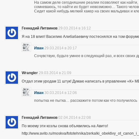
На самом деле сегодняшние реалии позволяют как найти, 
сомневаюсь, то найти их будет невозможно… Такого чело
Сидит какой нибудь мелкий хакер на своих мальдивах и кл
Геннадий Литвинов
29.03.2014 в 16:12
Я на 18 влип! Василию Алибабаевичу постеснялся на том форуме призна
Иван
29.03.2014 в 20:17
Сочувствую, будьте умнее в следующий раз, и всех своих 
Wrangler
29.03.2014 в 21:09
Отдал этим уродам 11 штук! Думаю написать в управление «К» МВД
Иван
30.03.2014 в 12:06
попытка не пытка… расскажите потом как что получилось
Геннадий Литвинов
02.04.2014 в 22:08
По моему эти козлы снова объявились на Авито!
http://www.avito.ru/moskva/fototehnika/zerkalki_obektivy_ot_canon