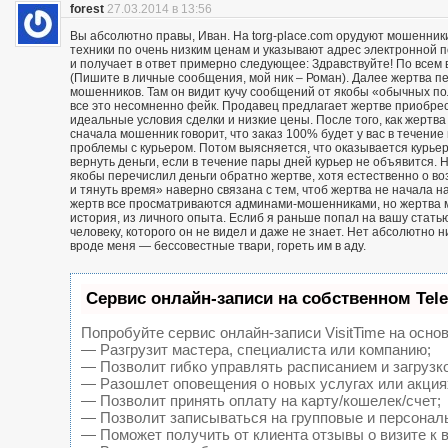
forest
27.03.2014 в 13:56
Вы абсолютно правы, Иван. На torg-place.com орудуют мошенни
техники по очень низким ценам и указывают адрес электронной 
и получает в ответ примерно следующее: Здравствуйте! По всем в
(Пишите в личные сообщения, мой ник – Роман). Далее жертва п
мошенников. Там он видит кучу сообщений от якобы «обычных пол
все это несомненно фейк. Продавец предлагает жертве приобрест
идеальные условия сделки и низкие цены. После того, как жерт
сначала мошенник говорит, что заказ 100% будет у вас в течение 
проблемы с курьером. Потом выясняется, что оказывается курьер
вернуть деньги, если в течение пары дней курьер не объявится. Н
якобы перечислил деньги обратно жертве, хотя естественно о воз
и тянуть время» наверно связана с тем, чтоб жертва не начала н
жертв все просматриваются админами-мошенниками, но жертва м
история, из личного опыта. Еслиб я раньше попал на вашу статью
человеку, которого он не видел и даже не знает. Нет абсолютно 
вроде меня — бессовестные твари, гореть им в аду.
Сервис онлайн-записи на собственном Tel
Попробуйте сервис онлайн-записи VisitTime на основ
— Разгрузит мастера, специалиста или компанию;
— Позволит гибко управлять расписанием и загрузк
— Разошлет оповещения о новых услугах или акция
— Позволит принять оплату на карту/кошелек/счет;
— Позволит записываться на групповые и персонал
— Поможет получить от клиента отзывы о визите к 