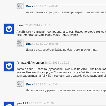
Иван
28.03.2014 в 08:47
Аналогичная ситуация и с нами примерно… но видимо на и
forest
28.03.2014 в 09:53
А сайт уже и закрыли, как предполагалось. Наверно скоро тот ж
именем, чтоб обманывать своих новых жертв.
Иван
28.03.2014 в 09:55
Думаю да… срубили бабла по быстрому и слиняли…
Геннадий Литвинов
28.03.2014 в 16:15
Когда я влип — этот гондурасович-Рома был на АВИТО из Краснод
уже из Нижнего Новгорода! Я списался со службой безопасности А
контрацептива на АВИТО и жаловаться в службу безопасности! Мож
Иван
28.03.2014 в 17:04
Да, вот и мы с другом хорошо что не попались и распрос
yanok72
28.03.2014 в 21:26