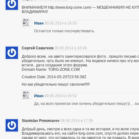
ВНИМАНИЕ!!!! http://www.torg-zone.com/ — МОШЕННИКИ!!! НЕ
ВЛАДИМИРА!!!
Иван
30.05.2014 в 16:53
Остается только посочувствовать.
Сергей Саватеев
30.05.2014 в 16:49
Доброго всем.. на авито заинтересовался фото.. пришло письмо с
убедительно, чуть было не клюнул.. На яндексе ничего про эту к
кстати.. дата создания этого форума
Domain Name: TORG-ZONE.COM
Creation Date: 2014-05-20T23:56:38Z
Но как убедительно пишут сволочи!!!!!!
Иван
30.05.2014 в 16:52
Да, на всех проектах они оочень убедительно пишут))… з
Stanislav Ponomarev
08.06.2014 в 17:35
Добрый день, смотрю у всех одна и та же история, и по воле слу
Владимиром,мать его, на сайте torg-zone.com, спустя долгих пере
сказки от него, что оставалось то ли смеятся то ли плакать. В ко