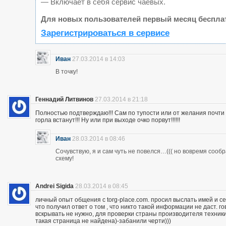
— Включает в себя сервис чаевых.
Для новых пользователей первый месяц беспла
Зарегистрироваться в сервисе
Иван
27.03.2014 в 14:03
В точку!
Геннадий Литвинов
27.03.2014 в 21:18
Полностью подтверждаю!!! Сам по тупости или от желания почт
горла встанут!!! Ну или при выходе очко порвут!!!!!!
Иван
28.03.2014 в 08:46
Сочувствую, я и сам чуть не повелся…((( но вовремя сооб
схему!
Andrei Sigida
28.03.2014 в 08:45
личный опыт общения с torg-place.com. просил выслать имей и с
что получил ответ о том , что никто такой информации не даст.
вскрывать не нужно, для проверки страны производителя техники,
такая страница не найдена)-забанили черти)))