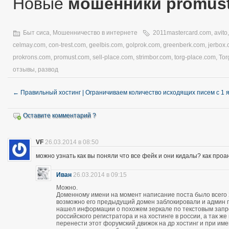
Новые
мошенники promus
Быт сиса
,
Мошенничество в интернете
2011mastercard.com
,
avito
celmay.com
,
con-trest.com
,
geelbis.com
,
golprok.com
,
greenberk.com
,
jerbox
prokrons.com
,
promust.com
,
sell-place.com
,
strimbor.com
,
torg-place.com
,
Tor
отзывы
,
развод
←
Правильный хостинг | Ограничиваем количество исходящих писем с 1 
Оставите комментарий ?
VF
26.03.2014 в 08:50
можно узнать как вы поняли что все фейк и они кидалы? как про
Иван
26.03.2014 в 09:15
Можно.
Доменному имени на момент написание поста было всего 28
возможно его предыдущий домен заблокировали и админ про
нашел информации о похожем зеркале по текстовым запро
российского регистратора и на хостинге в россии, а так 
перенести этот форумский движок на др хостинг и при и