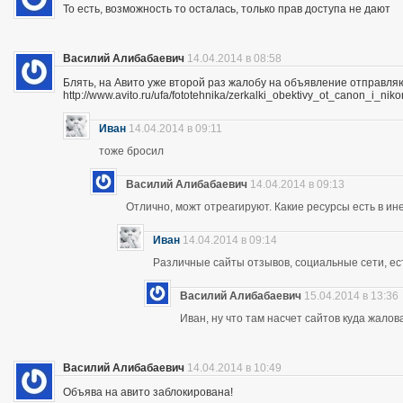
То есть, возможность то осталась, только прав доступа не дают
Василий Алибабаевич
14.04.2014 в 08:58
Блять, на Авито уже второй раз жалобу на объявление отправля
http://www.avito.ru/ufa/fototehnika/zerkalki_obektivy_ot_canon_i_
Иван
14.04.2014 в 09:11
тоже бросил
Василий Алибабаевич
14.04.2014 в 09:13
Отлично, можт отреагируют. Какие ресурсы есть в ине
Иван
14.04.2014 в 09:14
Различные сайты отзывов, социальные сети, ес
Василий Алибабаевич
15.04.2014 в 13:36
Иван, ну что там насчет сайтов куда жалов
Василий Алибабаевич
14.04.2014 в 10:49
Объява на авито заблокирована!