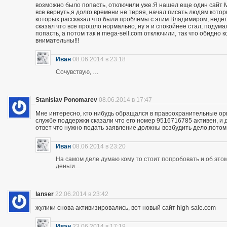
возможно было попасть, отключили уже.Я нашел еще один сайт M
все вернуть,я долго времени не теряя, начал писать людям кото
которых рассказал что были проблемы с этим Владимиром, неделю
сказал что все прошло нормально, ну я и спокойнее стал, подума
попасть, а потом так и mega-sell.com отключили, так что обидно 
внимательны!!!
Иван
08.06.2014 в 23:18
Сочувствую, …
Stanislav Ponomarev
08.06.2014 в 17:47
Мне интересно, кто нибудь обращался в правоохранительные орга
службе поддержки сказали что его номер 9516716785 активен, и 
ответ что нужно подать заявление,должны возбудить дело,потом
Иван
08.06.2014 в 23:20
На самом деле думаю кому то стоит попробовать и об этом 
деньги…
lanser
22.06.2014 в 23:42
жулики снова активизировались, вот новый сайт high-sale.com
Иван
23.06.2014 в 17:19