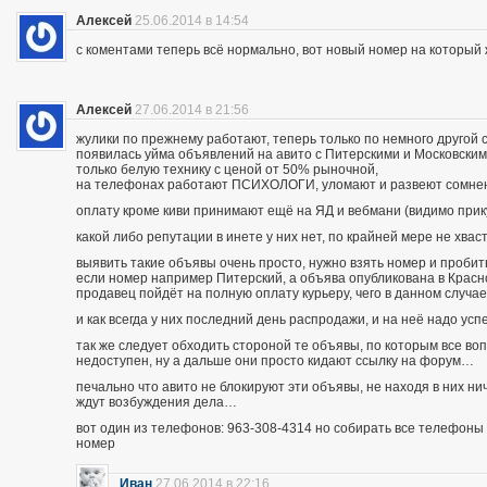
Алексей
25.06.2014 в 14:54
с коментами теперь всё нормально, вот новый номер на которы
Алексей
27.06.2014 в 21:56
жулики по прежнему работают, теперь только по немного другой 
появилась уйма объявлений на авито с Питерскими и Московским
только белую технику с ценой от 50% рыночной,
на телефонах работают ПСИХОЛОГИ, уломают и развеют сомнения
оплату кроме киви принимают ещё на ЯД и вебмани (видимо при
какой либо репутации в инете у них нет, по крайней мере не хва
выявить такие объявы очень просто, нужно взять номер и пробить п
если номер например Питерский, а объява опубликована в Красно
продавец пойдёт на полную оплату курьеру, чего в данном случа
и как всегда у них последний день распродажи, и на неё надо усп
так же следует обходить стороной те объявы, по которым все во
недоступен, ну а дальше они просто кидают ссылку на форум…
печально что авито не блокируют эти объявы, не находя в них ни
ждут возбуждения дела…
вот один из телефонов: 963-308-4314 но собирать все телефоны н
номер
Иван
27.06.2014 в 22:16