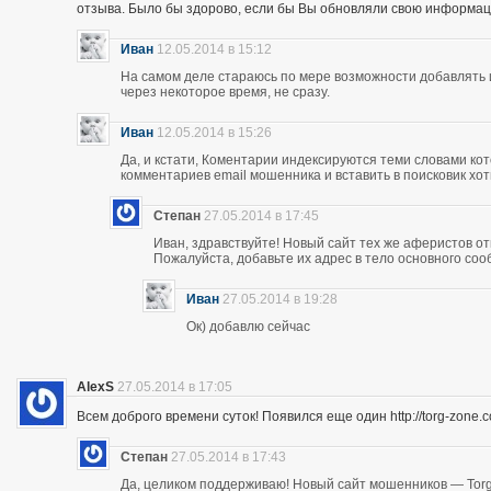
отзыва. Было бы здорово, если бы Вы обновляли свою информац
Иван
12.05.2014 в 15:12
На самом деле стараюсь по мере возможности добавлять 
через некоторое время, не сразу.
Иван
12.05.2014 в 15:26
Да, и кстати, Коментарии индексируются теми словами кот
комментариев email мошенника и вставить в поисковик хоть
Степан
27.05.2014 в 17:45
Иван, здравствуйте! Новый сайт тех же аферистов отк
Пожалуйста, добавьте их адрес в тело основного со
Иван
27.05.2014 в 19:28
Ок) добавлю сейчас
AlexS
27.05.2014 в 17:05
Всем доброго времени суток! Появился еще один http://torg-zone
Степан
27.05.2014 в 17:43
Да, целиком поддерживаю! Новый сайт мошенников — Torg