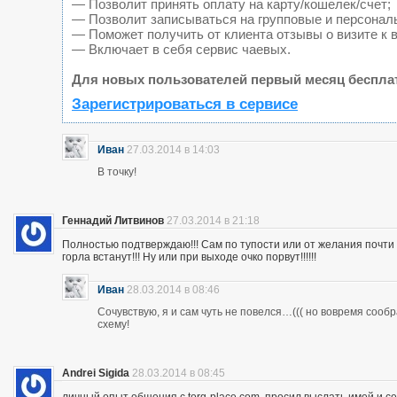
— Позволит принять оплату на карту/кошелек/счет;
— Позволит записываться на групповые и персонал
— Поможет получить от клиента отзывы о визите к 
— Включает в себя сервис чаевых.
Для новых пользователей первый месяц беспла
Зарегистрироваться в сервисе
Иван
27.03.2014 в 14:03
В точку!
Геннадий Литвинов
27.03.2014 в 21:18
Полностью подтверждаю!!! Сам по тупости или от желания почт
горла встанут!!! Ну или при выходе очко порвут!!!!!!
Иван
28.03.2014 в 08:46
Сочувствую, я и сам чуть не повелся…((( но вовремя сооб
схему!
Andrei Sigida
28.03.2014 в 08:45