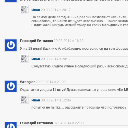
Иван
29.03.2014 в 20:17
На самом деле сегодняшние реалии позволяют как найти, 
сомневаюсь, то найти их будет невозможно… Такого чело
Сидит какой нибудь мелкий хакер на своих мальдивах и кл
Геннадий Литвинов
29.03.2014 в 16:12
Я на 18 влип! Василию Алибабаевичу постеснялся на том форуме призна
Иван
29.03.2014 в 20:17
Сочувствую, будьте умнее в следующий раз, и всех своих 
Wrangler
29.03.2014 в 21:09
Отдал этим уродам 11 штук! Думаю написать в управление «К» МВД
Иван
30.03.2014 в 12:06
попытка не пытка… расскажите потом как что получилось
Геннадий Литвинов
02.04.2014 в 22:08