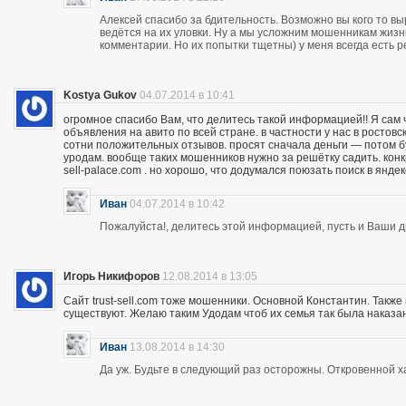
Алексей спасибо за бдительность. Возможно вы кого то вы
ведётся на их уловки. Ну а мы усложним мошенникам жизнь
комментарии. Но их попытки тщетны) у меня всегда есть р
Kostya Gukov
04.07.2014 в 10:41
огромное спасибо Вам, что делитесь такой информацией!! Я сам
объявления на авито по всей стране. в частности у нас в ростов
сотни положительных отзывов. просят сначала деньги — потом бу
уродам. вообще таких мошенников нужно за решётку садить. кон
sell-palace.com . но хорошо, что додумался поюзать поиск в янде
Иван
04.07.2014 в 10:42
Пожалуйста!, делитесь этой информацией, пусть и Ваши др
Игорь Никифоров
12.08.2014 в 13:05
Сайт trust-sell.com тоже мошенники. Основной Константин. Также
существуют. Желаю таким Удодам чтоб их семья так была наказан
Иван
13.08.2014 в 14:30
Да уж. Будьте в следующий раз осторожны. Откровенной х