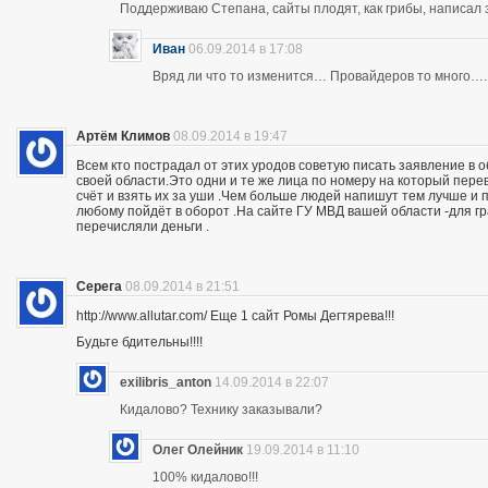
Поддерживаю Степана, сайты плодят, как грибы, написал 
Иван
06.09.2014 в 17:08
Вряд ли что то изменится… Провайдеров то много….
Артём Климов
08.09.2014 в 19:47
Всем кто пострадал от этих уродов советую писать заявление в 
своей области.Это одни и те же лица по номеру на который пер
счёт и взять их за уши .Чем больше людей напишут тем лучше и 
любому пойдёт в оборот .На сайте ГУ МВД вашей области -для г
перечисляли деньги .
Серега
08.09.2014 в 21:51
http://www.allutar.com/ Еще 1 сайт Ромы Дегтярева!!!
Будьте бдительны!!!!
exilibris_anton
14.09.2014 в 22:07
Кидалово? Технику заказывали?
Олег Олейник
19.09.2014 в 11:10
100% кидалово!!!