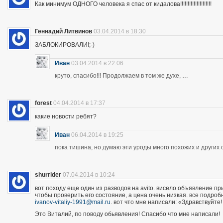
Как минимум ОДНОГО человека я спас от кидалова!!!!!!!!!!!!!!!!!!!!!
Геннадий Литвинов
03.04.2014 в 18:30
ЗАБЛОКИРОВАЛИ!;-)
Иван
03.04.2014 в 22:06
круто, спасибо!!! Продолжаем в том же духе, …
forest
04.04.2014 в 17:37
какие новости ребят?
Иван
06.04.2014 в 19:25
пока тишина, но думаю эти уроды много похожих и других 
shurrider
07.04.2014 в 10:24
вот походу еще один из разводов на avito. висело объявление п
чтобы проверить его состояние, а цена очень низкая. все подроб
ivanov-vitaliy-1991@mail.ru
. вот что мне написали: «Здравствуйте!
Это Виталий, по поводу обьявления! Спасибо что мне написали!