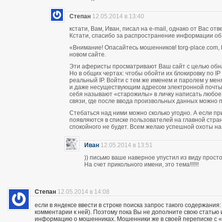
Степан
12.05.2014 в 13:40
кстати, Вам, Иван, писал на e-mail, однако от Вас о
Кстати, спасибо за распространение информации об
«Внимание! Опасайтесь мошенников! torg-place.com, bu
новом сайте.
Эти аферисты просматривают Ваш сайт с целью обн
Но в общих чертах: чтобы обойти их блокировку по 
реальный IP. Войти с тем же именем и паролем у м
и даже несуществующим адресом электронной почты п
себя называют «старожилы» в личку написать любое
связи, где после ввода произвольных данных можно пи
Стебаться над ними можно сколько угодно. А если п
появляются в списке пользователей на главной стран
спокойного не будет. Всем желаю успешной охоты н
Иван
12.05.2014 в 13:51
)) письмо ваше наверное упустил из виду прос
На счет прикольного имени, это тема!!!!!!
Степан
12.05.2014 в 14:08
если в яндексе ввести в строке поиска запрос такого содержания:
комментарии к ней). Поэтому пока Вы не дополните свою статью
информацию о мошенниках. Мошенники же в своей переписке с «кл