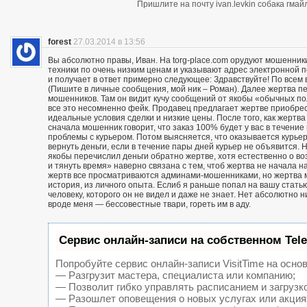
Пришлите на почту ivan.levkin собака гмайл
forest
27.03.2014 в 13:56
Вы абсолютно правы, Иван. На torg-place.com орудуют мошенни
техники по очень низким ценам и указывают адрес электронной 
и получает в ответ примерно следующее: Здравствуйте! По всем в
(Пишите в личные сообщения, мой ник – Роман). Далее жертва п
мошенников. Там он видит кучу сообщений от якобы «обычных пол
все это несомненно фейк. Продавец предлагает жертве приобрест
идеальные условия сделки и низкие цены. После того, как жерт
сначала мошенник говорит, что заказ 100% будет у вас в течение 
проблемы с курьером. Потом выясняется, что оказывается курьер
вернуть деньги, если в течение пары дней курьер не объявится. Н
якобы перечислил деньги обратно жертве, хотя естественно о воз
и тянуть время» наверно связана с тем, чтоб жертва не начала н
жертв все просматриваются админами-мошенниками, но жертва м
история, из личного опыта. Еслиб я раньше попал на вашу статью
человеку, которого он не видел и даже не знает. Нет абсолютно 
вроде меня — бессовестные твари, гореть им в аду.
Сервис онлайн-записи на собственном Tel
Попробуйте сервис онлайн-записи VisitTime на основ
— Разгрузит мастера, специалиста или компанию;
— Позволит гибко управлять расписанием и загрузк
— Разошлет оповещения о новых услугах или акция