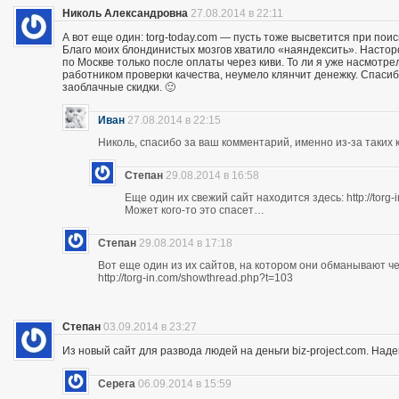
Николь Александровна
27.08.2014 в 22:11
А вот еще один: torg-today.com — пусть тоже высветится при поис
Благо моих блондинистых мозгов хватило «наяндексить». Насторо
по Москве только после оплаты через киви. То ли я уже насмотр
работником проверки качества, неумело клянчит денежку. Спасибо
заоблачные скидки. 🙂
Иван
27.08.2014 в 22:15
Николь, спасибо за ваш комментарий, именно из-за таких к
Степан
29.08.2014 в 16:58
Еще один их свежий сайт находится здесь: http://torg
Может кого-то это спасет…
Степан
29.08.2014 в 17:18
Вот еще один из их сайтов, на котором они обманывают ч
http://torg-in.com/showthread.php?t=103
Степан
03.09.2014 в 23:27
Из новый сайт для развода людей на деньги biz-project.com. Надеюс
Серега
06.09.2014 в 15:59