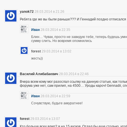
yanok72
28.03.2014 в 21:26
Ребята где же вы были раньше??? И Геннадий поздно отписался 
Иван
28.03.2014 в 22:35
Блин… Чувак, просто не завидую тебе, теперь будешь ум
сумму слить. Но вовремя опомнились
forest
29.03.2014 в 13:02
жесть))
Василий Алибабаевич
28.03.2014 в 22:46
Вчера всем кому мог разослал ссылку на данную статью, как толь
форума уже нет, сам прилип, на 4500… Уроды кароч! Gennadii, сп
Иван
28.03.2014 в 22:59
Сочувствую, будьте аккуратнее!
forest
29.03.2014 в 13:07
Кто больше всех влип? я на 15 кусков. Отдал бы еще столько, что