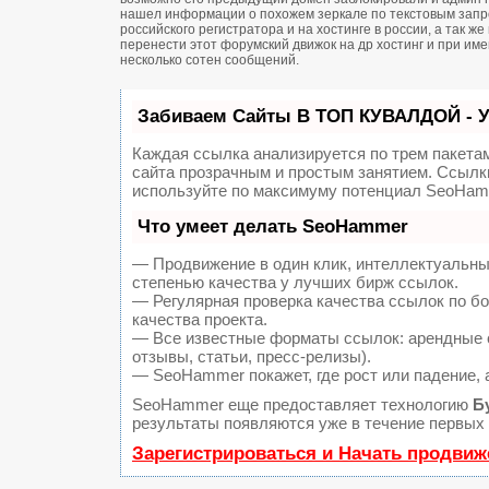
нашел информации о похожем зеркале по текстовым запро
российского регистратора и на хостинге в россии, а так 
перенести этот форумский движок на др хостинг и при и
несколько сотен сообщений.
Забиваем Сайты В ТОП КУВАЛДОЙ - 
Каждая ссылка анализируется по трем пакета
сайта прозрачным и простым занятием. Ссылки
используйте по максимуму потенциал SeoHam
Что умеет делать SeoHammer
— Продвижение в один клик, интеллектуальны
степенью качества у лучших бирж ссылок.
— Регулярная проверка качества ссылок по б
качества проекта.
— Все известные форматы ссылок: арендные с
отзывы, статьи, пресс-релизы).
— SeoHammer покажет, где рост или падение, 
SeoHammer еще предоставляет технологию
Б
результаты появляются уже в течение первых 
Зарегистрироваться и Начать продвиж