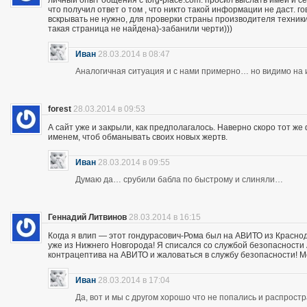
личный опыт общения с torg-place.com. просил выслать имей и с
что получил ответ о том , что никто такой информации не даст.
вскрывать не нужно, для проверки страны производителя техники,
такая страница не найдена)-забанили черти)))
Иван
28.03.2014 в 08:47
Аналогичная ситуация и с нами примерно… но видимо на и
forest
28.03.2014 в 09:53
А сайт уже и закрыли, как предполагалось. Наверно скоро тот ж
именем, чтоб обманывать своих новых жертв.
Иван
28.03.2014 в 09:55
Думаю да… срубили бабла по быстрому и слиняли…
Геннадий Литвинов
28.03.2014 в 16:15
Когда я влип — этот гондурасович-Рома был на АВИТО из Краснод
уже из Нижнего Новгорода! Я списался со службой безопасности А
контрацептива на АВИТО и жаловаться в службу безопасности! Мож
Иван
28.03.2014 в 17:04
Да, вот и мы с другом хорошо что не попались и распрос