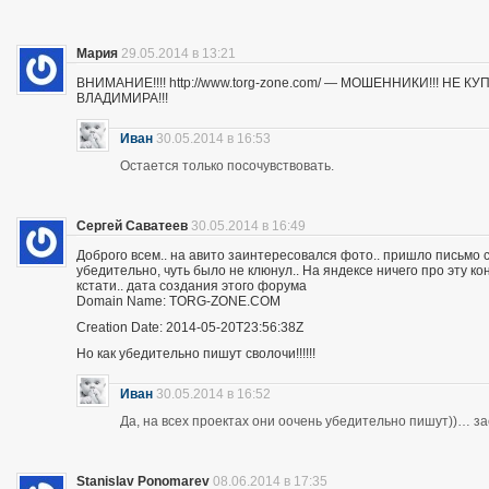
Мария
29.05.2014 в 13:21
ВНИМАНИЕ!!!! http://www.torg-zone.com/ — МОШЕННИКИ!!! НЕ
ВЛАДИМИРА!!!
Иван
30.05.2014 в 16:53
Остается только посочувствовать.
Сергей Саватеев
30.05.2014 в 16:49
Доброго всем.. на авито заинтересовался фото.. пришло письмо с
убедительно, чуть было не клюнул.. На яндексе ничего про эту к
кстати.. дата создания этого форума
Domain Name: TORG-ZONE.COM
Creation Date: 2014-05-20T23:56:38Z
Но как убедительно пишут сволочи!!!!!!
Иван
30.05.2014 в 16:52
Да, на всех проектах они оочень убедительно пишут))… з
Stanislav Ponomarev
08.06.2014 в 17:35