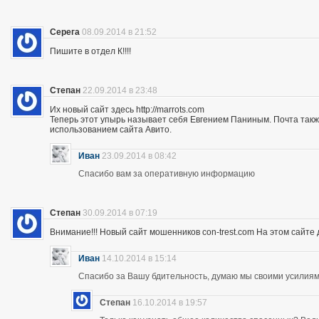
Серега
08.09.2014 в 21:52
Пишите в отдел К!!!!
Степан
22.09.2014 в 23:48
Их новый сайт здесь http://marrots.com
Теперь этот упырь называет себя Евгением Паниным. Почта так
использованием сайта Авито.
Иван
23.09.2014 в 08:42
Спасибо вам за оперативную информацию
Степан
30.09.2014 в 07:19
Внимание!!! Новый сайт мошенников con-trest.com На этом сайте д
Иван
14.10.2014 в 15:14
Спасибо за Вашу бдительность, думаю мы своими усилиям
Степан
16.10.2014 в 19:57