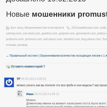
Новые
мошенники promus
Быт сиса
,
Мошенничество в интернете
2011mastercard.com
,
avito
celmay.com
,
con-trest.com
,
geelbis.com
,
golprok.com
,
greenberk.com
,
jerbox
prokrons.com
,
promust.com
,
sell-place.com
,
strimbor.com
,
torg-place.com
,
Tor
отзывы
,
развод
←
Правильный хостинг | Ограничиваем количество исходящих писем с 1 
Оставите комментарий ?
VF
26.03.2014 в 08:50
можно узнать как вы поняли что все фейк и они кидалы? как про
Иван
26.03.2014 в 09:15
Можно.
Доменному имени на момент написание поста было всего 28
возможно его предыдущий домен заблокировали и админ про