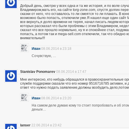
Добрый день, смотрю у всех одна и та же история, и по воле слу
Владимиром,мать его, на сайте torg-zone.com, спустя долгих пере
сказки от него, что оставалось то ли смеятся то ли плакать. В ко
возможно было попасть, отключили уже.Я нашел еще один сайт M
все вернуть,я долго времени не теряя, начал писать людям кото
которых рассказал что были проблемы с этим Владимиром, неделю
сказал что все прошло нормально, ну я и спокойнее стал, подума
попасть, а потом так и mega-sell.com отключили, так что обидно 
внимательны!!!
Иван
08.06.2014 в 23:18
Сочувствую, …
Stanislav Ponomarev
08.06.2014 в 17:47
Мне интересно, кто нибудь обращался в правоохранительные орга
службе поддержки сказали что его номер 9516716785 активен, и 
ответ что нужно подать заявление,должны возбудить дело,потом
Иван
08.06.2014 в 23:20
На самом деле думаю кому то стоит попробовать и об этом 
деньги…
lanser
22.06.2014 в 23:42