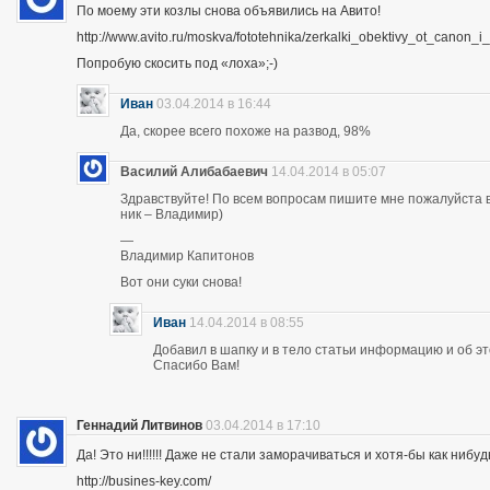
По моему эти козлы снова объявились на Авито!
http://www.avito.ru/moskva/fototehnika/zerkalki_obektivy_ot_canon
Попробую скосить под «лоха»;-)
Иван
03.04.2014 в 16:44
Да, скорее всего похоже на развод, 98%
Василий Алибабаевич
14.04.2014 в 05:07
Здравствуйте! По всем вопросам пишите мне пожалуйста в 
ник – Владимир)
—
Владимир Капитонов
Вот они суки снова!
Иван
14.04.2014 в 08:55
Добавил в шапку и в тело статьи информацию и об э
Спасибо Вам!
Геннадий Литвинов
03.04.2014 в 17:10
Да! Это ни!!!!!! Даже не стали заморачиваться и хотя-бы как нибуд
http://busines-key.com/