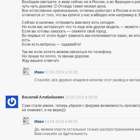
Вообщем смотрите, я живу сейчас не в России, а во Франции и р
чуть-чуть дороже 🙂 Отсюда такая низкая цена.
Все естественно оригинальное, отлично работает в России и есте
отличатся от того, что вы купите у нас в мВидео или например в 
Сейчас в наличии, отправить вам могу хоть сегодня.
Но если вас интересует что то еще или другая модель — можете 
Если вы готовы заказать — скажите свой город.
Во первых от этого будет зависить как оплачивается заказ, во вто
есть.
Если есть вопросы — задавайте!
Так же если хотите можем связаться по телефону.
Но лучше по почте, тк звонки дорогие.
Жду вашего ответа!»
Иван
07.04.2014 в 10:28
Спасибо, все дружно кладем в копилку этот развод и мотае
Василий Алибабаевич
14.04.2014 в 08:45
Суки стали умнее, теперь убрали с форума возможность просмот
не поможет, я не верю)))
Иван
14.04.2014 в 08:55
Да, можем спасти остальных только распространением и
Вам спасибо за бдительность