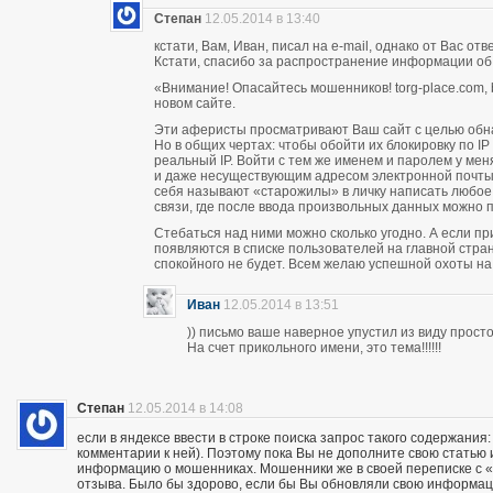
Степан
12.05.2014 в 13:40
кстати, Вам, Иван, писал на e-mail, однако от Вас о
Кстати, спасибо за распространение информации об
«Внимание! Опасайтесь мошенников! torg-place.com, bu
новом сайте.
Эти аферисты просматривают Ваш сайт с целью обн
Но в общих чертах: чтобы обойти их блокировку по 
реальный IP. Войти с тем же именем и паролем у м
и даже несуществующим адресом электронной почты п
себя называют «старожилы» в личку написать любое
связи, где после ввода произвольных данных можно пи
Стебаться над ними можно сколько угодно. А если п
появляются в списке пользователей на главной стран
спокойного не будет. Всем желаю успешной охоты н
Иван
12.05.2014 в 13:51
)) письмо ваше наверное упустил из виду прос
На счет прикольного имени, это тема!!!!!!
Степан
12.05.2014 в 14:08
если в яндексе ввести в строке поиска запрос такого содержания:
комментарии к ней). Поэтому пока Вы не дополните свою статью
информацию о мошенниках. Мошенники же в своей переписке с «кл
отзыва. Было бы здорово, если бы Вы обновляли свою информац