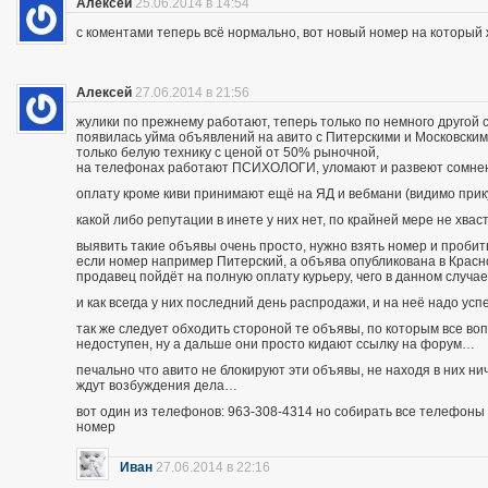
Алексей
25.06.2014 в 14:54
с коментами теперь всё нормально, вот новый номер на которы
Алексей
27.06.2014 в 21:56
жулики по прежнему работают, теперь только по немного другой 
появилась уйма объявлений на авито с Питерскими и Московским
только белую технику с ценой от 50% рыночной,
на телефонах работают ПСИХОЛОГИ, уломают и развеют сомнения
оплату кроме киви принимают ещё на ЯД и вебмани (видимо при
какой либо репутации в инете у них нет, по крайней мере не хва
выявить такие объявы очень просто, нужно взять номер и пробить п
если номер например Питерский, а объява опубликована в Красно
продавец пойдёт на полную оплату курьеру, чего в данном случа
и как всегда у них последний день распродажи, и на неё надо усп
так же следует обходить стороной те объявы, по которым все во
недоступен, ну а дальше они просто кидают ссылку на форум…
печально что авито не блокируют эти объявы, не находя в них ни
ждут возбуждения дела…
вот один из телефонов: 963-308-4314 но собирать все телефоны н
номер
Иван
27.06.2014 в 22:16