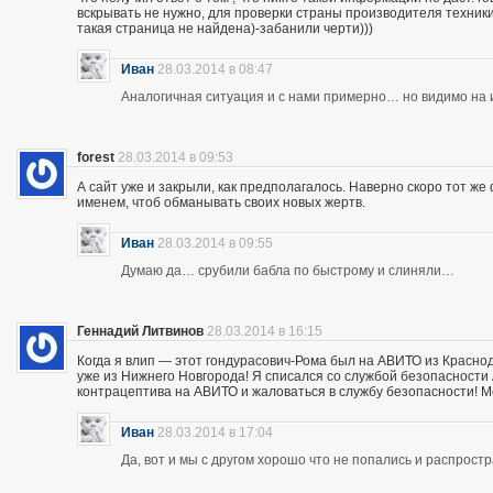
вскрывать не нужно, для проверки страны производителя техники,
такая страница не найдена)-забанили черти)))
Иван
28.03.2014 в 08:47
Аналогичная ситуация и с нами примерно… но видимо на и
forest
28.03.2014 в 09:53
А сайт уже и закрыли, как предполагалось. Наверно скоро тот ж
именем, чтоб обманывать своих новых жертв.
Иван
28.03.2014 в 09:55
Думаю да… срубили бабла по быстрому и слиняли…
Геннадий Литвинов
28.03.2014 в 16:15
Когда я влип — этот гондурасович-Рома был на АВИТО из Краснод
уже из Нижнего Новгорода! Я списался со службой безопасности А
контрацептива на АВИТО и жаловаться в службу безопасности! Мож
Иван
28.03.2014 в 17:04
Да, вот и мы с другом хорошо что не попались и распрос