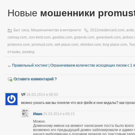
Новые
мошенники promus
Быт сиса
,
Мошенничество в интернете
2011mastercard.com
,
avito
celmay.com
,
con-trest.com
,
geelbis.com
,
golprok.com
,
greenberk.com
,
jerbox
prokrons.com
,
promust.com
,
sell-place.com
,
strimbor.com
,
torg-place.com
,
Tor
отзывы
,
развод
←
Правильный хостинг | Ограничиваем количество исходящих писем с 1 
Оставите комментарий ?
VF
26.03.2014 в 08:50
можно узнать как вы поняли что все фейк и они кидалы? как про
Иван
26.03.2014 в 09:15
Можно.
Доменному имени на момент написание поста было всего 28
возможно его предыдущий домен заблокировали и админ про
нашел информации о похожем зеркале по текстовым запро