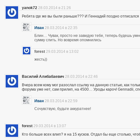
yanok72
28.03.2014 в 21:26
Ребята где же вы были раньше??? И Геннадий поздно отписался 
Иван
28.03.2014 в 22:35
Блин… Чувак, просто не завидую тебе, теперь будешь ум
сумму слить. Но вовремя опомнились
forest
29.03.2014 в 13:02
жесть))
Василий Алибабаевич
28.03.2014 в 22:46
Вчера всем кому мог разослал ссылку на данную статью, как толь
форума уже нет, сам прилип, на 4500… Уроды кароч! Gennadii, сп
Иван
28.03.2014 в 22:59
Сочувствую, будьте аккуратнее!
forest
29.03.2014 в 13:07
Кто больше всех влип? я на 15 кусков. Отдал бы еще столько, что