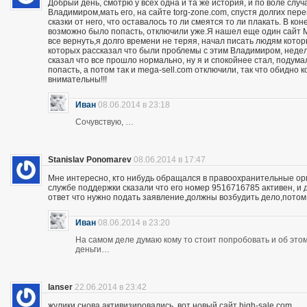
Добрый день, смотрю у всех одна и та же история, и по воле слу
Владимиром,мать его, на сайте torg-zone.com, спустя долгих пере
сказки от него, что оставалось то ли смеятся то ли плакать. В ко
возможно было попасть, отключили уже.Я нашел еще один сайт M
все вернуть,я долго времени не теряя, начал писать людям кото
которых рассказал что были проблемы с этим Владимиром, неделю
сказал что все прошло нормально, ну я и спокойнее стал, подума
попасть, а потом так и mega-sell.com отключили, так что обидно 
внимательны!!!
Иван
08.06.2014 в 23:18
Сочувствую, …
Stanislav Ponomarev
08.06.2014 в 17:47
Мне интересно, кто нибудь обращался в правоохранительные орга
службе поддержки сказали что его номер 9516716785 активен, и 
ответ что нужно подать заявление,должны возбудить дело,потом
Иван
08.06.2014 в 23:20
На самом деле думаю кому то стоит попробовать и об этом 
деньги…
lanser
22.06.2014 в 23:42
жулики снова активизировались, вот новый сайт high-sale.com