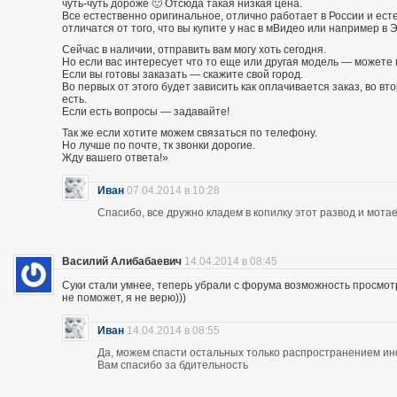
чуть-чуть дороже 🙂 Отсюда такая низкая цена.
Все естественно оригинальное, отлично работает в России и есте
отличатся от того, что вы купите у нас в мВидео или например в 
Сейчас в наличии, отправить вам могу хоть сегодня.
Но если вас интересует что то еще или другая модель — можете 
Если вы готовы заказать — скажите свой город.
Во первых от этого будет зависить как оплачивается заказ, во вто
есть.
Если есть вопросы — задавайте!
Так же если хотите можем связаться по телефону.
Но лучше по почте, тк звонки дорогие.
Жду вашего ответа!»
Иван
07.04.2014 в 10:28
Спасибо, все дружно кладем в копилку этот развод и мотае
Василий Алибабаевич
14.04.2014 в 08:45
Суки стали умнее, теперь убрали с форума возможность просмот
не поможет, я не верю)))
Иван
14.04.2014 в 08:55
Да, можем спасти остальных только распространением и
Вам спасибо за бдительность