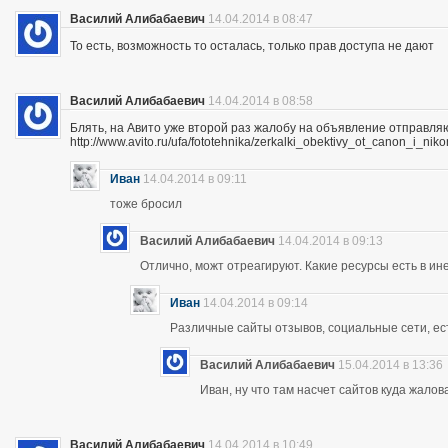
Василий Алибабаевич
14.04.2014 в 08:47
То есть, возможность то осталась, только прав доступа не дают
Василий Алибабаевич
14.04.2014 в 08:58
Блять, на Авито уже второй раз жалобу на объявление отправля
http://www.avito.ru/ufa/fototehnika/zerkalki_obektivy_ot_canon_i_
Иван
14.04.2014 в 09:11
тоже бросил
Василий Алибабаевич
14.04.2014 в 09:13
Отлично, можт отреагируют. Какие ресурсы есть в ине
Иван
14.04.2014 в 09:14
Различные сайты отзывов, социальные сети, ес
Василий Алибабаевич
15.04.2014 в 13:36
Иван, ну что там насчет сайтов куда жалов
Василий Алибабаевич
14.04.2014 в 10:49