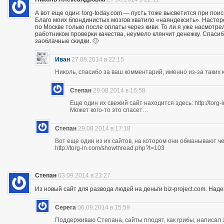
А вот еще один: torg-today.com — пусть тоже высветится при поис
Благо моих блондинистых мозгов хватило «наяндексить». Насторо
по Москве только после оплаты через киви. То ли я уже насмотр
работником проверки качества, неумело клянчит денежку. Спасибо
заоблачные скидки. 🙂
Иван
27.08.2014 в 22:15
Николь, спасибо за ваш комментарий, именно из-за таких к
Степан
29.08.2014 в 16:58
Еще один их свежий сайт находится здесь: http://torg
Может кого-то это спасет…
Степан
29.08.2014 в 17:18
Вот еще один из их сайтов, на котором они обманывают ч
http://torg-in.com/showthread.php?t=103
Степан
03.09.2014 в 23:27
Из новый сайт для развода людей на деньги biz-project.com. Надеюс
Серега
06.09.2014 в 15:59
Поддерживаю Степана, сайты плодят, как грибы, написал 