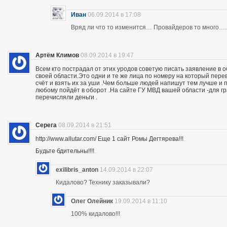
Иван
06.09.2014 в 17:08
Вряд ли что то изменится… Провайдеров то много….
Артём Климов
08.09.2014 в 19:47
Всем кто пострадал от этих уродов советую писать заявление в 
своей области.Это одни и те же лица по номеру на который пер
счёт и взять их за уши .Чем больше людей напишут тем лучше и 
любому пойдёт в оборот .На сайте ГУ МВД вашей области -для г
перечисляли деньги .
Серега
08.09.2014 в 21:51
http://www.allutar.com/ Еще 1 сайт Ромы Дегтярева!!!
Будьте бдительны!!!!
exilibris_anton
14.09.2014 в 22:07
Кидалово? Технику заказывали?
Олег Олейник
19.09.2014 в 11:10
100% кидалово!!!