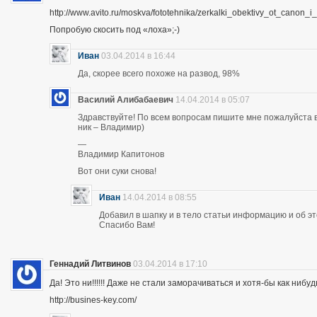
http://www.avito.ru/moskva/fototehnika/zerkalki_obektivy_ot_canon
Попробую скосить под «лоха»;-)
Иван
03.04.2014 в 16:44
Да, скорее всего похоже на развод, 98%
Василий Алибабаевич
14.04.2014 в 05:07
Здравствуйте! По всем вопросам пишите мне пожалуйста в 
ник – Владимир)
—
Владимир Капитонов
Вот они суки снова!
Иван
14.04.2014 в 08:55
Добавил в шапку и в тело статьи информацию и об э
Спасибо Вам!
Геннадий Литвинов
03.04.2014 в 17:10
Да! Это ни!!!!!! Даже не стали заморачиваться и хотя-бы как нибуд
http://busines-key.com/