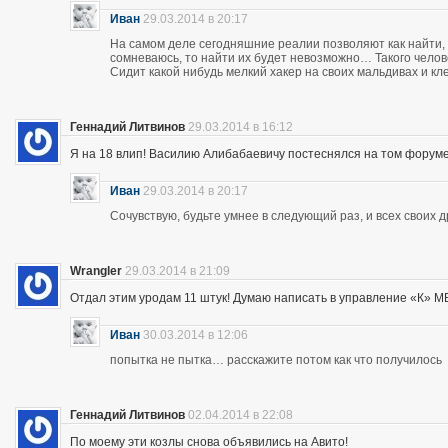
Иван
29.03.2014 в 20:17
На самом деле сегодняшние реалии позволяют как найти, 
сомневаюсь, то найти их будет невозможно… Такого чело
Сидит какой нибудь мелкий хакер на своих мальдивах и кл
Геннадий Литвинов
29.03.2014 в 16:12
Я на 18 влип! Василию Алибабаевичу постеснялся на том форуме призна
Иван
29.03.2014 в 20:17
Сочувствую, будьте умнее в следующий раз, и всех своих 
Wrangler
29.03.2014 в 21:09
Отдал этим уродам 11 штук! Думаю написать в управление «К» МВД
Иван
30.03.2014 в 12:06
попытка не пытка… расскажите потом как что получилось
Геннадий Литвинов
02.04.2014 в 22:08
По моему эти козлы снова объявились на Авито!