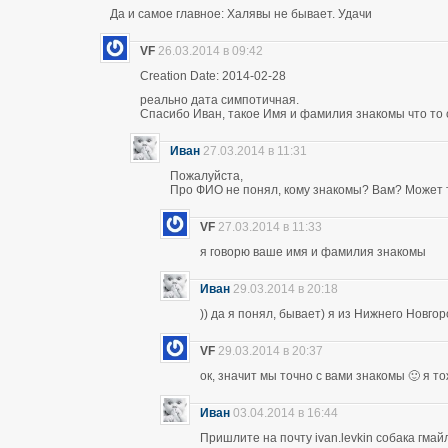
Да и самое главное: Халявы не бывает. Удачи
VF
26.03.2014 в 09:42
Creation Date: 2014-02-28
реально дата симпотичная.
Спасибо Иван, такое Имя и фамилия знакомы что то 
Иван
27.03.2014 в 11:31
Пожалуйста,
Про ФИО не понял, кому знакомы? Вам? Может т
VF
27.03.2014 в 11:33
я говорю ваше имя и фамилия знакомы
Иван
29.03.2014 в 20:18
)) да я понял, бывает) я из Нижнего Новго
VF
29.03.2014 в 20:37
ок, значит мы точно с вами знакомы 🙂 я т
Иван
03.04.2014 в 16:44
Пришлите на почту ivan.levkin собака гмайл