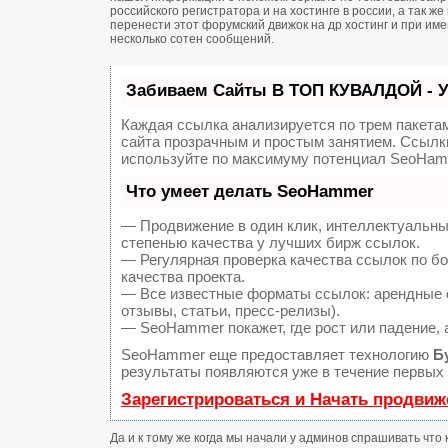
российского регистратора и на хостинге в россии, а так 
перенести этот форумский движок на др хостинг и при и
несколько сотен сообщений.
Забиваем Сайты В ТОП КУВАЛДОЙ - 
Каждая ссылка анализируется по трем пакета
сайта прозрачным и простым занятием. Ссылки
используйте по максимуму потенциал SeoHam
Что умеет делать SeoHammer
— Продвижение в один клик, интеллектуальны
степенью качества у лучших бирж ссылок.
— Регулярная проверка качества ссылок по б
качества проекта.
— Все известные форматы ссылок: арендные с
отзывы, статьи, пресс-релизы).
— SeoHammer покажет, где рост или падение, 
SeoHammer еще предоставляет технологию
Б
результаты появляются уже в течение первых 
Зарегистрироваться и Начать продвиж
Да и к тому же когда мы начали у админов спрашивать что 