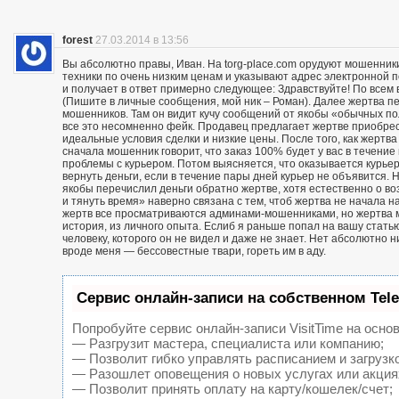
forest
27.03.2014 в 13:56
Вы абсолютно правы, Иван. На torg-place.com орудуют мошенни
техники по очень низким ценам и указывают адрес электронной 
и получает в ответ примерно следующее: Здравствуйте! По всем в
(Пишите в личные сообщения, мой ник – Роман). Далее жертва п
мошенников. Там он видит кучу сообщений от якобы «обычных пол
все это несомненно фейк. Продавец предлагает жертве приобрест
идеальные условия сделки и низкие цены. После того, как жерт
сначала мошенник говорит, что заказ 100% будет у вас в течение 
проблемы с курьером. Потом выясняется, что оказывается курьер
вернуть деньги, если в течение пары дней курьер не объявится. Н
якобы перечислил деньги обратно жертве, хотя естественно о воз
и тянуть время» наверно связана с тем, чтоб жертва не начала н
жертв все просматриваются админами-мошенниками, но жертва м
история, из личного опыта. Еслиб я раньше попал на вашу статью
человеку, которого он не видел и даже не знает. Нет абсолютно 
вроде меня — бессовестные твари, гореть им в аду.
Сервис онлайн-записи на собственном Tel
Попробуйте сервис онлайн-записи VisitTime на основ
— Разгрузит мастера, специалиста или компанию;
— Позволит гибко управлять расписанием и загрузк
— Разошлет оповещения о новых услугах или акция
— Позволит принять оплату на карту/кошелек/счет;