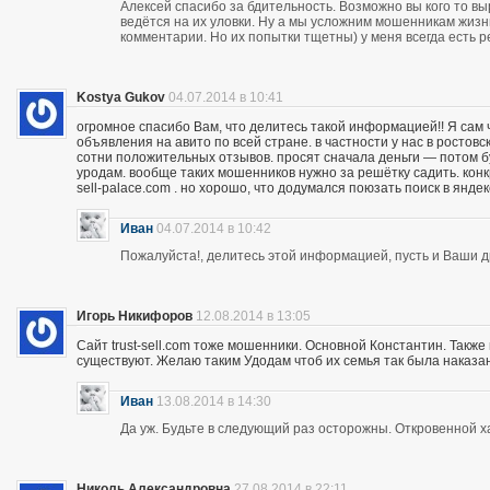
Алексей спасибо за бдительность. Возможно вы кого то вы
ведётся на их уловки. Ну а мы усложним мошенникам жизнь
комментарии. Но их попытки тщетны) у меня всегда есть р
Kostya Gukov
04.07.2014 в 10:41
огромное спасибо Вам, что делитесь такой информацией!! Я сам
объявления на авито по всей стране. в частности у нас в ростов
сотни положительных отзывов. просят сначала деньги — потом бу
уродам. вообще таких мошенников нужно за решётку садить. кон
sell-palace.com . но хорошо, что додумался поюзать поиск в янде
Иван
04.07.2014 в 10:42
Пожалуйста!, делитесь этой информацией, пусть и Ваши др
Игорь Никифоров
12.08.2014 в 13:05
Сайт trust-sell.com тоже мошенники. Основной Константин. Также
существуют. Желаю таким Удодам чтоб их семья так была наказан
Иван
13.08.2014 в 14:30
Да уж. Будьте в следующий раз осторожны. Откровенной х
Николь Александровна
27.08.2014 в 22:11