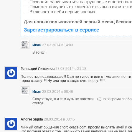
— Позволит записываться на групповые и персонал
— Поможет получить от клиента отзывы о визите к 
— Включает в себя сервис чаевых.
Для новых пользователей первый месяц беспла
Зарегистрироваться в сервисе
Иван
27.03.2014 в 14:03
В точку!
Геннадий Литвинов
27.03.2014 в 21:18
Полностью подтверждаю!!! Сам по тупости или от желания почт
горла встанут!!! Ну или при выходе очко порвут!!!!!!
Иван
28.03.2014 в 08:46
Сочувствую, я и сам чуть не повелся…((( но вовремя сооб
схему!
Andrei Sigida
28.03.2014 в 08:45
личный опыт общения с torg-place.com. просил выслать имей и с
что получил ответ о том , что никто такой информации не даст.