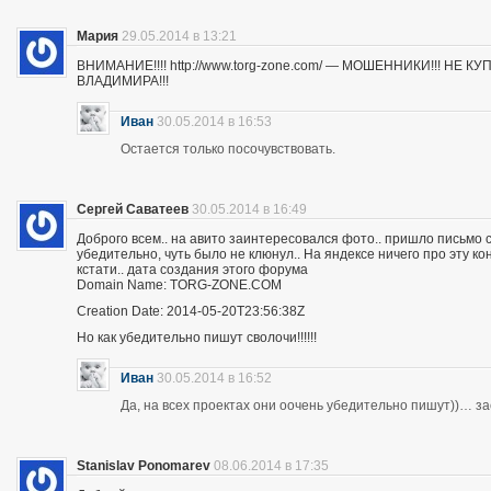
Мария
29.05.2014 в 13:21
ВНИМАНИЕ!!!! http://www.torg-zone.com/ — МОШЕННИКИ!!! НЕ
ВЛАДИМИРА!!!
Иван
30.05.2014 в 16:53
Остается только посочувствовать.
Сергей Саватеев
30.05.2014 в 16:49
Доброго всем.. на авито заинтересовался фото.. пришло письмо с
убедительно, чуть было не клюнул.. На яндексе ничего про эту к
кстати.. дата создания этого форума
Domain Name: TORG-ZONE.COM
Creation Date: 2014-05-20T23:56:38Z
Но как убедительно пишут сволочи!!!!!!
Иван
30.05.2014 в 16:52
Да, на всех проектах они оочень убедительно пишут))… з
Stanislav Ponomarev
08.06.2014 в 17:35