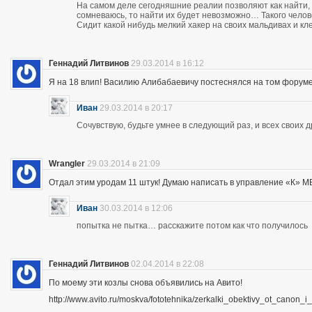
На самом деле сегодняшние реалии позволяют как найти, 
сомневаюсь, то найти их будет невозможно… Такого чело
Сидит какой нибудь мелкий хакер на своих мальдивах и кл
Геннадий Литвинов
29.03.2014 в 16:12
Я на 18 влип! Василию Алибабаевичу постеснялся на том форуме призна
Иван
29.03.2014 в 20:17
Сочувствую, будьте умнее в следующий раз, и всех своих 
Wrangler
29.03.2014 в 21:09
Отдал этим уродам 11 штук! Думаю написать в управление «К» МВД
Иван
30.03.2014 в 12:06
попытка не пытка… расскажите потом как что получилось
Геннадий Литвинов
02.04.2014 в 22:08
По моему эти козлы снова объявились на Авито!
http://www.avito.ru/moskva/fototehnika/zerkalki_obektivy_ot_canon