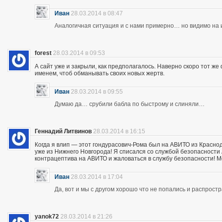
Иван
28.03.2014 в 08:47
Аналогичная ситуация и с нами примерно… но видимо на и
forest
28.03.2014 в 09:53
А сайт уже и закрыли, как предполагалось. Наверно скоро тот ж
именем, чтоб обманывать своих новых жертв.
Иван
28.03.2014 в 09:55
Думаю да… срубили бабла по быстрому и слиняли…
Геннадий Литвинов
28.03.2014 в 16:15
Когда я влип — этот гондурасович-Рома был на АВИТО из Краснод
уже из Нижнего Новгорода! Я списался со службой безопасности А
контрацептива на АВИТО и жаловаться в службу безопасности! Мож
Иван
28.03.2014 в 17:04
Да, вот и мы с другом хорошо что не попались и распрос
yanok72
28.03.2014 в 21:26