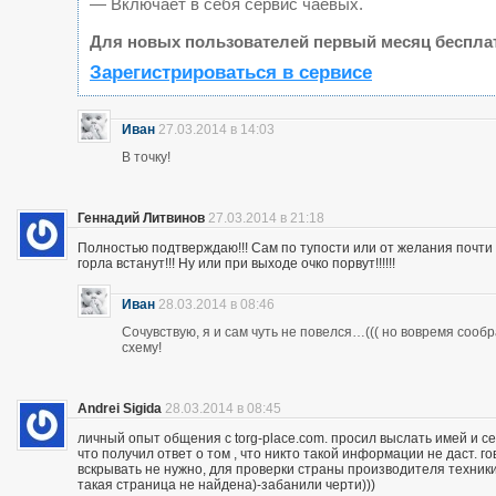
— Включает в себя сервис чаевых.
Для новых пользователей первый месяц беспла
Зарегистрироваться в сервисе
Иван
27.03.2014 в 14:03
В точку!
Геннадий Литвинов
27.03.2014 в 21:18
Полностью подтверждаю!!! Сам по тупости или от желания почт
горла встанут!!! Ну или при выходе очко порвут!!!!!!
Иван
28.03.2014 в 08:46
Сочувствую, я и сам чуть не повелся…((( но вовремя сооб
схему!
Andrei Sigida
28.03.2014 в 08:45
личный опыт общения с torg-place.com. просил выслать имей и с
что получил ответ о том , что никто такой информации не даст.
вскрывать не нужно, для проверки страны производителя техники,
такая страница не найдена)-забанили черти)))