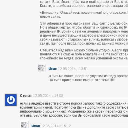
кстати, Вам, Иван, писал на e-mail, однако от Вас о
Кстати, спасибо за распространение информации об
«Внимание! Опасайтесь мошенников! torg-place.com, bu
новом сайте.
Эти аферисты просматривают Ваш сайт с целью обн
Но в общих чертах: чтобы обойти их блокировку по 
реальный IP. Войти с тем же именем и паролем у м
и даже несуществующим адресом электронной почты п
себя называют «старожилы» в личку написать любое
связи, где после ввода произвольных данных можно пи
Стебаться над ними можно сколько угодно. А если п
появляются в списке пользователей на главной стран
спокойного не будет. Всем желаю успешной охоты н
Иван
12.05.2014 в 13:51
)) письмо ваше наверное упустил из виду прос
На счет прикольного имени, это тема!!!!!!
Степан
12.05.2014 в 14:08
если в яндексе ввести в строке поиска запрос такого содержания:
комментарии к ней). Поэтому пока Вы не дополните свою статью
информацию о мошенниках. Мошенники же в своей переписке с «кл
отзыва. Было бы здорово, если бы Вы обновляли свою информац
Иван
12.05.2014 в 15:12