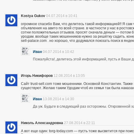
Kostya Gukov
04.07.2014 в 10:41
огромное спасибо Вам, что делитесь такой информацией!! Я сам
объявления на авито по всей стране. в частности у нас в ростов
сотни положительных отзывов. просят сначала деньги — потом бу
уродам. вообще таких мошенников нужно за решётку садить. кон
sell-palace.com . но хорошо, что додумался поюзать поиск в янде
Иван
04.07.2014 в 10:42
Пожалуйста!, делитесь этой информацией, пусть и Ваши др
Игорь Никифоров
12.08.2014 в 13:05
Сайт trust-sell.com тоже мошенники. Основной Константин. Также
существуют. Желаю таким Удодам чтоб их семья так была наказан
Иван
13.08.2014 в 14:30
Да уж. Будьте в следующий раз осторожны. Откровенной х
Николь Александровна
27.08.2014 в 22:11
А вот еще один: torg-today.com — пусть тоже высветится при поис