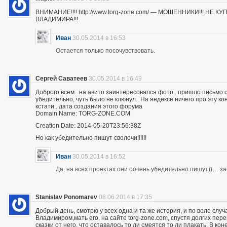
ВНИМАНИЕ!!!! http://www.torg-zone.com/ — МОШЕННИКИ!!! НЕ
ВЛАДИМИРА!!!
Иван
30.05.2014 в 16:53
Остается только посочувствовать.
Сергей Саватеев
30.05.2014 в 16:49
Доброго всем.. на авито заинтересовался фото.. пришло письмо с
убедительно, чуть было не клюнул.. На яндексе ничего про эту к
кстати.. дата создания этого форума
Domain Name: TORG-ZONE.COM
Creation Date: 2014-05-20T23:56:38Z
Но как убедительно пишут сволочи!!!!!!
Иван
30.05.2014 в 16:52
Да, на всех проектах они оочень убедительно пишут))… з
Stanislav Ponomarev
08.06.2014 в 17:35
Добрый день, смотрю у всех одна и та же история, и по воле слу
Владимиром,мать его, на сайте torg-zone.com, спустя долгих пере
сказки от него, что оставалось то ли смеятся то ли плакать. В ко