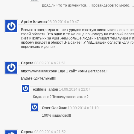
Вряд ли что то изменится… Провайдеров то много….
Артём Климов
08.09.2014 в 19:47
Всем кто пострадал от этих уродов советую писать заявление в 
своей области.Это одни и те же лица по номеру на который пер
счёт и взять их за уши .Чем больше людей напишут тем лучше и 
любому пойдёт в оборот .На сайте ГУ МВД вашей области -для г
перечисляли деньги .
Серега
08.09.2014 в 21:51
http://www.allutar.com/ Еще 1 сайт Ромы Дегтярева!!!
Будьте бдительны!!!!
exilibris_anton
14.09.2014 в 22:07
Кидалово? Технику заказывали?
Олег Олейник
19.09.2014 в 11:10
100% кидалово!!!
Серега
08.09.2014 в 21:52