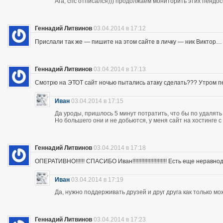
Ага, спс отписался))) продолжаем мониторить этих пендос
Геннадий Литвинов
03.04.2014 в 17:12
Прислали так же — пишите на этом сайте в личку — ник Виктор…
Геннадий Литвинов
03.04.2014 в 17:13
Смотрю на ЭТОТ сайт ночью пытались атаку сделать??? Утром п
Иван
03.04.2014 в 17:15
Да уроды, пришлось 5 минут потратить, что бы по удалять
Но большего они и не добьются, у меня сайт на хостинге 
Геннадий Литвинов
03.04.2014 в 17:18
ОПЕРАТИВНО!!!!!! СПАСИБО Иван!!!!!!!!!!!!!!!!!!!!!!! Есть еще неравнодушны
Иван
03.04.2014 в 17:19
Да, нужно поддерживать друзей и друг друга как только мо
Геннадий Литвинов
03.04.2014 в 17:23