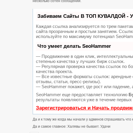
несколько сотен сообщений.
Забиваем Сайты В ТОП КУВАЛДОЙ - 
Каждая ссылка анализируется по трем пакета
сайта прозрачным и простым занятием. Ссылки
используйте по максимуму потенциал SeoHam
Что умеет делать SeoHammer
— Продвижение в один клик, интеллектуальны
степенью качества у лучших бирж ссылок.
— Регулярная проверка качества ссылок по б
качества проекта.
— Все известные форматы ссылок: арендные с
отзывы, статьи, пресс-релизы).
— SeoHammer покажет, где рост или падение, 
SeoHammer еще предоставляет технологию
Б
результаты появляются уже в течение первых 
Зарегистрироваться и Начать продвиж
Да и к тому же когда мы начали у админов спрашивать что 
Да и самое главное: Халявы не бывает. Удачи