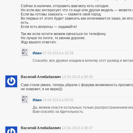
Сейчас в наличии, отправить вам могу хоть сегодня.
Но если вас интересует что то еще или другая модель — можете 
Если вы готовы заказать — скажите свой город.
Во первых от этого будет зависить как оплачивается заказ, во вто
есть.
Если есть вопросы — задавайте!
Так же если хотите можем связаться по телефону.
Но лучше по почте, тк звонки дорогие.
Жду вашего ответа!»
Иван
07.04.2014 в 10:28
Спасибо, все дружно кладем в копилку этот развод и мотае
Василий Алибабаевич
14.04.2014 в 08:45
Суки стали умнее, теперь убрали с форума возможность просмот
не поможет, я не верю)))
Иван
14.04.2014 в 08:55
Да, можем спасти остальных только распространением и
Вам спасибо за бдительность
Василий Алибабаевич
14.04.2014 в 08:47