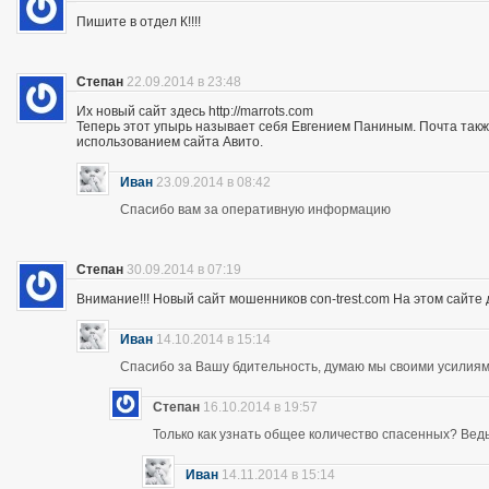
Пишите в отдел К!!!!
Степан
22.09.2014 в 23:48
Их новый сайт здесь http://marrots.com
Теперь этот упырь называет себя Евгением Паниным. Почта так
использованием сайта Авито.
Иван
23.09.2014 в 08:42
Спасибо вам за оперативную информацию
Степан
30.09.2014 в 07:19
Внимание!!! Новый сайт мошенников con-trest.com На этом сайте д
Иван
14.10.2014 в 15:14
Спасибо за Вашу бдительность, думаю мы своими усилиям
Степан
16.10.2014 в 19:57
Только как узнать общее количество спасенных? Ведь 
Иван
14.11.2014 в 15:14