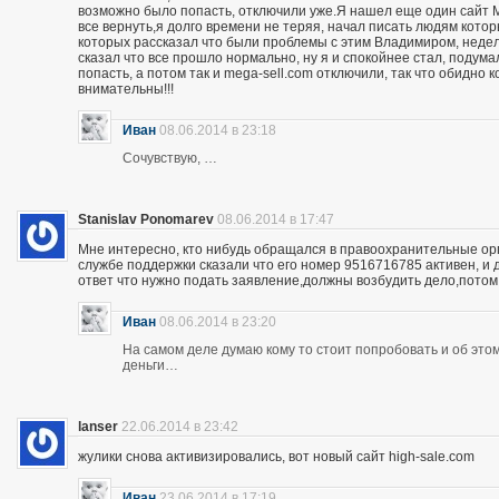
возможно было попасть, отключили уже.Я нашел еще один сайт M
все вернуть,я долго времени не теряя, начал писать людям кото
которых рассказал что были проблемы с этим Владимиром, неделю
сказал что все прошло нормально, ну я и спокойнее стал, подума
попасть, а потом так и mega-sell.com отключили, так что обидно 
внимательны!!!
Иван
08.06.2014 в 23:18
Сочувствую, …
Stanislav Ponomarev
08.06.2014 в 17:47
Мне интересно, кто нибудь обращался в правоохранительные орга
службе поддержки сказали что его номер 9516716785 активен, и 
ответ что нужно подать заявление,должны возбудить дело,потом
Иван
08.06.2014 в 23:20
На самом деле думаю кому то стоит попробовать и об этом 
деньги…
lanser
22.06.2014 в 23:42
жулики снова активизировались, вот новый сайт high-sale.com
Иван
23.06.2014 в 17:19