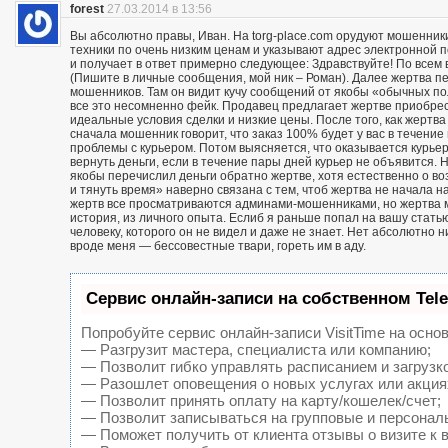
forest
27.03.2014 в 13:56
Вы абсолютно правы, Иван. На torg-place.com орудуют мошенни
техники по очень низким ценам и указывают адрес электронной 
и получает в ответ примерно следующее: Здравствуйте! По всем в
(Пишите в личные сообщения, мой ник – Роман). Далее жертва п
мошенников. Там он видит кучу сообщений от якобы «обычных пол
все это несомненно фейк. Продавец предлагает жертве приобрест
идеальные условия сделки и низкие цены. После того, как жерт
сначала мошенник говорит, что заказ 100% будет у вас в течение 
проблемы с курьером. Потом выясняется, что оказывается курьер
вернуть деньги, если в течение пары дней курьер не объявится. Н
якобы перечислил деньги обратно жертве, хотя естественно о воз
и тянуть время» наверно связана с тем, чтоб жертва не начала н
жертв все просматриваются админами-мошенниками, но жертва м
история, из личного опыта. Еслиб я раньше попал на вашу статью
человеку, которого он не видел и даже не знает. Нет абсолютно 
вроде меня — бессовестные твари, гореть им в аду.
Сервис онлайн-записи на собственном Tel
Попробуйте сервис онлайн-записи VisitTime на основ
— Разгрузит мастера, специалиста или компанию;
— Позволит гибко управлять расписанием и загрузк
— Разошлет оповещения о новых услугах или акция
— Позволит принять оплату на карту/кошелек/счет;
— Позволит записываться на групповые и персонал
— Поможет получить от клиента отзывы о визите к 