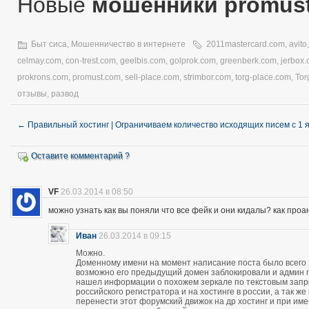
Новые
мошенники promus
Быт сиса
,
Мошенничество в интернете
2011mastercard.com
,
avito
celmay.com
,
con-trest.com
,
geelbis.com
,
golprok.com
,
greenberk.com
,
jerbox
prokrons.com
,
promust.com
,
sell-place.com
,
strimbor.com
,
torg-place.com
,
Tor
отзывы
,
развод
←
Правильный хостинг | Ограничиваем количество исходящих писем с 1 
Оставите комментарий ?
VF
26.03.2014 в 08:50
можно узнать как вы поняли что все фейк и они кидалы? как про
Иван
26.03.2014 в 09:15
Можно.
Доменному имени на момент написание поста было всего 28
возможно его предыдущий домен заблокировали и админ про
нашел информации о похожем зеркале по текстовым запро
российского регистратора и на хостинге в россии, а так 
перенести этот форумский движок на др хостинг и при и