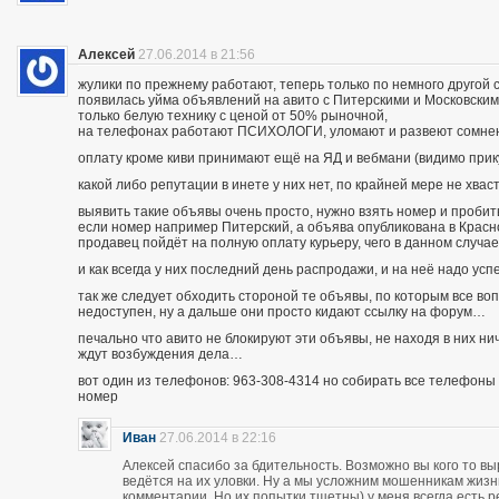
Алексей
27.06.2014 в 21:56
жулики по прежнему работают, теперь только по немного другой 
появилась уйма объявлений на авито с Питерскими и Московским
только белую технику с ценой от 50% рыночной,
на телефонах работают ПСИХОЛОГИ, уломают и развеют сомнения
оплату кроме киви принимают ещё на ЯД и вебмани (видимо при
какой либо репутации в инете у них нет, по крайней мере не хва
выявить такие объявы очень просто, нужно взять номер и пробить п
если номер например Питерский, а объява опубликована в Красно
продавец пойдёт на полную оплату курьеру, чего в данном случа
и как всегда у них последний день распродажи, и на неё надо усп
так же следует обходить стороной те объявы, по которым все во
недоступен, ну а дальше они просто кидают ссылку на форум…
печально что авито не блокируют эти объявы, не находя в них ни
ждут возбуждения дела…
вот один из телефонов: 963-308-4314 но собирать все телефоны н
номер
Иван
27.06.2014 в 22:16
Алексей спасибо за бдительность. Возможно вы кого то вы
ведётся на их уловки. Ну а мы усложним мошенникам жизнь
комментарии. Но их попытки тщетны) у меня всегда есть р