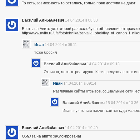
То есть, возможность то осталась, только прав доступа не дают
Василий Алибабаевич
14.04.2014 в 08:58
Блять, на Авито уже второй раз жалобу на объявление отправля
http://www.avito.ru/ufa/fototehnika/zerkalki_obektivy_ot_canon_i_
Иван
14.04.2014 в 09:11
тоже бросил
Василий Алибабаевич
14.04.2014 в 09:13
Отлично, можт отреагируют. Какие ресурсы есть в ине
Иван
14.04.2014 в 09:14
Различные сайты отзывов, социальные сети, ес
Василий Алибабаевич
15.04.2014 в 13:36
Иван, ну что там насчет сайтов куда жалов
Василий Алибабаевич
14.04.2014 в 10:49
Объява на авито заблокирована!