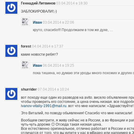
Геннадий Литвинов
03.04.2014 в 18:30
ЗАБЛОКИРОВАЛИ!;-)
Иван
03.04.2014 в 22:06
круто, спасибо!!! Продолжаем в том же духе, …
forest
04.04.2014 в 17:37
какие новости ребят?
Иван
06.04.2014 в 19:25
пока тишина, но думаю эти уроды много похожих и других 
shurrider
07.04.2014 в 10:24
вот походу еще один из разводов на avito. висело объявление п
чтобы проверить его состояние, а цена очень низкая. все подроб
ivanov-vitaliy-1991@mail.ru
. вот что мне написали: «Здравствуйте!
Это Виталий, по поводу обьявления! Спасибо что мне написали!
Вообщем смотрите, я живу сейчас не в России, а во Франции и р
чуть-чуть дороже 🙂 Отсюда такая низкая цена.
Все естественно оригинальное, отлично работает в России и есте
отличатся от того, что вы купите у нас в мВидео или например в 