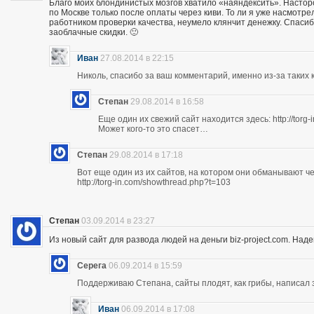
Благо моих блондинистых мозгов хватило «наяндексить». Насторо
по Москве только после оплаты через киви. То ли я уже насмотр
работником проверки качества, неумело клянчит денежку. Спасибо
заоблачные скидки. 🙂
Иван
27.08.2014 в 22:15
Николь, спасибо за ваш комментарий, именно из-за таких к
Степан
29.08.2014 в 16:58
Еще один их свежий сайт находится здесь: http://torg
Может кого-то это спасет…
Степан
29.08.2014 в 17:18
Вот еще один из их сайтов, на котором они обманывают ч
http://torg-in.com/showthread.php?t=103
Степан
03.09.2014 в 23:27
Из новый сайт для развода людей на деньги biz-project.com. Надеюс
Серега
06.09.2014 в 15:59
Поддерживаю Степана, сайты плодят, как грибы, написал 
Иван
06.09.2014 в 17:08