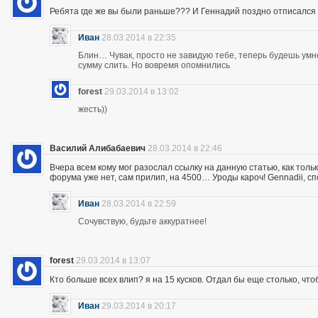
Ребята где же вы были раньше??? И Геннадий поздно отписался 
Иван
28.03.2014 в 22:35
Блин… Чувак, просто не завидую тебе, теперь будешь ум
сумму слить. Но вовремя опомнились
forest
29.03.2014 в 13:02
жесть))
Василий Алибабаевич
28.03.2014 в 22:46
Вчера всем кому мог разослал ссылку на данную статью, как толь
форума уже нет, сам прилип, на 4500… Уроды кароч! Gennadii, сп
Иван
28.03.2014 в 22:59
Сочувствую, будьте аккуратнее!
forest
29.03.2014 в 13:07
Кто больше всех влип? я на 15 кусков. Отдал бы еще столько, что
Иван
29.03.2014 в 20:17