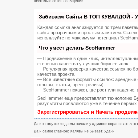
несколько сотен сообщений.
Забиваем Сайты В ТОП КУВАЛДОЙ - 
Каждая ссылка анализируется по трем пакета
сайта прозрачным и простым занятием. Ссылки
используйте по максимуму потенциал SeoHam
Что умеет делать SeoHammer
— Продвижение в один клик, интеллектуальны
степенью качества у лучших бирж ссылок.
— Регулярная проверка качества ссылок по б
качества проекта.
— Все известные форматы ссылок: арендные с
отзывы, статьи, пресс-релизы).
— SeoHammer покажет, где рост или падение, 
SeoHammer еще предоставляет технологию
Б
результаты появляются уже в течение первых 
Зарегистрироваться и Начать продвиж
Да и к тому же когда мы начали у админов спрашивать что 
Да и самое главное: Халявы не бывает. Удачи