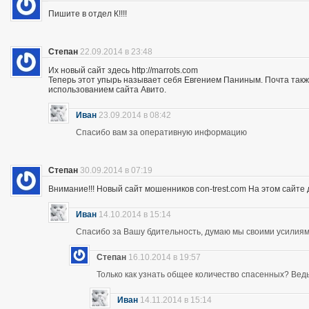
Пишите в отдел К!!!!
Степан
22.09.2014 в 23:48
Их новый сайт здесь http://marrots.com
Теперь этот упырь называет себя Евгением Паниным. Почта так
использованием сайта Авито.
Иван
23.09.2014 в 08:42
Спасибо вам за оперативную информацию
Степан
30.09.2014 в 07:19
Внимание!!! Новый сайт мошенников con-trest.com На этом сайте д
Иван
14.10.2014 в 15:14
Спасибо за Вашу бдительность, думаю мы своими усилиям
Степан
16.10.2014 в 19:57
Только как узнать общее количество спасенных? Ведь 
Иван
14.11.2014 в 15:14