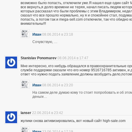
возможно было попасть, отключили уже.Я нашел еще один сайт M
все вернуть,я долго времени не теряя, начал писать людям кото
которых рассказал что были проблемы с этим Владимиром, неделю
сказал что все прошло нормально, ну я и спокойнее стал, подума
попасть, а потом так и mega-sell.com отключили, так что обидно 
внимательны!!!
Иван
08.06.2014 в 23:18
Сочувствую, …
Stanislav Ponomarev
08.06.2014 в 17:47
Мне интересно, кто нибудь обращался в правоохранительные орга
службе поддержки сказали что его номер 9516716785 активен, и 
ответ что нужно подать заявление,должны возбудить дело,потом
Иван
08.06.2014 в 23:20
На самом деле думаю кому то стоит попробовать и об этом 
деньги…
lanser
22.06.2014 в 23:42
жулики снова активизировались, вот новый сайт high-sale.com
Иван
23.06.2014 в 17:19