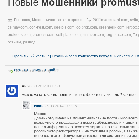
Новые
мошенники promus
Быт сиса
,
Мошенничество в интернете
2011mastercard.com
,
avito
celmay.com
,
con-trest.com
,
geelbis.com
,
golprok.com
,
greenberk.com
,
jerbox
prokrons.com
,
promust.com
,
sell-place.com
,
strimbor.com
,
torg-place.com
,
Tor
отзывы
,
развод
←
Правильный хостинг | Ограничиваем количество исходящих писем с 1 
Оставите комментарий ?
VF
26.03.2014 в 08:50
можно узнать как вы поняли что все фейк и они кидалы? как про
Иван
26.03.2014 в 09:15
Можно.
Доменному имени на момент написание поста было всего 28
возможно его предыдущий домен заблокировали и админ про
нашел информации о похожем зеркале по текстовым запро
российского регистратора и на хостинге в россии, а так 
перенести этот форумский движок на др хостинг и при и