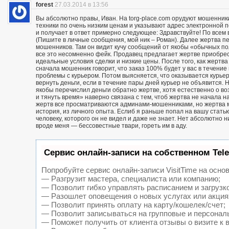
forest
27.03.2014 в 13:56
Вы абсолютно правы, Иван. На torg-place.com орудуют мошенни
техники по очень низким ценам и указывают адрес электронной 
и получает в ответ примерно следующее: Здравствуйте! По всем в
(Пишите в личные сообщения, мой ник – Роман). Далее жертва п
мошенников. Там он видит кучу сообщений от якобы «обычных пол
все это несомненно фейк. Продавец предлагает жертве приобрест
идеальные условия сделки и низкие цены. После того, как жерт
сначала мошенник говорит, что заказ 100% будет у вас в течение 
проблемы с курьером. Потом выясняется, что оказывается курьер
вернуть деньги, если в течение пары дней курьер не объявится. Н
якобы перечислил деньги обратно жертве, хотя естественно о воз
и тянуть время» наверно связана с тем, чтоб жертва не начала н
жертв все просматриваются админами-мошенниками, но жертва м
история, из личного опыта. Еслиб я раньше попал на вашу статью
человеку, которого он не видел и даже не знает. Нет абсолютно 
вроде меня — бессовестные твари, гореть им в аду.
Сервис онлайн-записи на собственном Tel
Попробуйте сервис онлайн-записи VisitTime на основ
— Разгрузит мастера, специалиста или компанию;
— Позволит гибко управлять расписанием и загрузк
— Разошлет оповещения о новых услугах или акция
— Позволит принять оплату на карту/кошелек/счет;
— Позволит записываться на групповые и персонал
— Поможет получить от клиента отзывы о визите к 