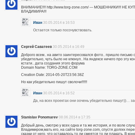
ВНИМАНИЕ!!!! http://www.torg-zone.com/ — МОШЕННИКИ!!! НЕ
ВЛАДИМИРА!!!
Иван
30.05.2014 в 16:53
Остается только посочувствовать.
Сергей Саватеев
30.05.2014 в 16:49
Доброго всем.. на авито заинтересовался фото.. пришло письмо с
убедительно, чуть было не клюнул.. На яндексе ничего про эту к
кстати.. дата создания этого форума
Domain Name: TORG-ZONE.COM
Creation Date: 2014-05-20T23:56:38Z
Но как убедительно пишут сволочи!!!!!!
Иван
30.05.2014 в 16:52
Да, на всех проектах они оочень убедительно пишут))… з
Stanislav Ponomarev
08.06.2014 в 17:35
Добрый день, смотрю у всех одна и та же история, и по воле слу
Владимиром,мать его, на сайте torg-zone.com, спустя долгих пере
сказки от него, что оставалось то ли смеятся то ли плакать. В ко