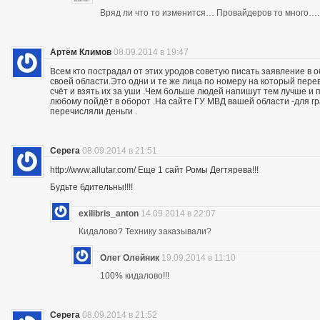
Вряд ли что то изменится… Провайдеров то много….
Артём Климов
08.09.2014 в 19:47
Всем кто пострадал от этих уродов советую писать заявление в 
своей области.Это одни и те же лица по номеру на который пер
счёт и взять их за уши .Чем больше людей напишут тем лучше и 
любому пойдёт в оборот .На сайте ГУ МВД вашей области -для г
перечисляли деньги .
Серега
08.09.2014 в 21:51
http://www.allutar.com/ Еще 1 сайт Ромы Дегтярева!!!
Будьте бдительны!!!!
exilibris_anton
14.09.2014 в 22:07
Кидалово? Технику заказывали?
Олег Олейник
19.09.2014 в 11:10
100% кидалово!!!
Серега
08.09.2014 в 21:52