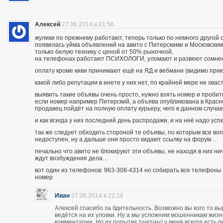
Алексей
27.06.2014 в 21:56
жулики по прежнему работают, теперь только по немного другой 
появилась уйма объявлений на авито с Питерскими и Московским
только белую технику с ценой от 50% рыночной,
на телефонах работают ПСИХОЛОГИ, уломают и развеют сомнения
оплату кроме киви принимают ещё на ЯД и вебмани (видимо при
какой либо репутации в инете у них нет, по крайней мере не хва
выявить такие объявы очень просто, нужно взять номер и пробить п
если номер например Питерский, а объява опубликована в Красно
продавец пойдёт на полную оплату курьеру, чего в данном случа
и как всегда у них последний день распродажи, и на неё надо усп
так же следует обходить стороной те объявы, по которым все во
недоступен, ну а дальше они просто кидают ссылку на форум…
печально что авито не блокируют эти объявы, не находя в них ни
ждут возбуждения дела…
вот один из телефонов: 963-308-4314 но собирать все телефоны н
номер
Иван
27.06.2014 в 22:16
Алексей спасибо за бдительность. Возможно вы кого то вы
ведётся на их уловки. Ну а мы усложним мошенникам жизнь
комментарии. Но их попытки тщетны) у меня всегда есть р