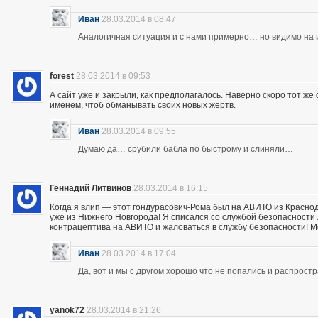
Иван
28.03.2014 в 08:47
Аналогичная ситуация и с нами примерно… но видимо на и
forest
28.03.2014 в 09:53
А сайт уже и закрыли, как предполагалось. Наверно скоро тот ж
именем, чтоб обманывать своих новых жертв.
Иван
28.03.2014 в 09:55
Думаю да… срубили бабла по быстрому и слиняли…
Геннадий Литвинов
28.03.2014 в 16:15
Когда я влип — этот гондурасович-Рома был на АВИТО из Краснод
уже из Нижнего Новгорода! Я списался со службой безопасности А
контрацептива на АВИТО и жаловаться в службу безопасности! Мож
Иван
28.03.2014 в 17:04
Да, вот и мы с другом хорошо что не попались и распрос
yanok72
28.03.2014 в 21:26