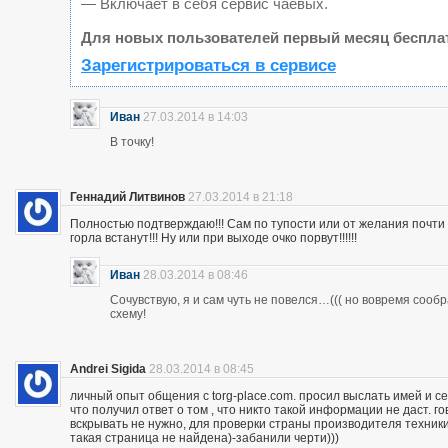
— Включает в себя сервис чаевых.
Для новых пользователей первый месяц беспла
Зарегистрироваться в сервисе
Иван
27.03.2014 в 14:03
В точку!
Геннадий Литвинов
27.03.2014 в 21:18
Полностью подтверждаю!!! Сам по тупости или от желания почт
горла встанут!!! Ну или при выходе очко порвут!!!!!!
Иван
28.03.2014 в 08:46
Сочувствую, я и сам чуть не повелся…((( но вовремя сооб
схему!
Andrei Sigida
28.03.2014 в 08:45
личный опыт общения с torg-place.com. просил выслать имей и с
что получил ответ о том , что никто такой информации не даст.
вскрывать не нужно, для проверки страны производителя техники,
такая страница не найдена)-забанили черти)))