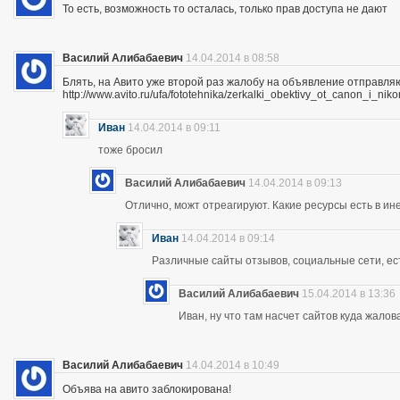
То есть, возможность то осталась, только прав доступа не дают
Василий Алибабаевич
14.04.2014 в 08:58
Блять, на Авито уже второй раз жалобу на объявление отправля
http://www.avito.ru/ufa/fototehnika/zerkalki_obektivy_ot_canon_i_
Иван
14.04.2014 в 09:11
тоже бросил
Василий Алибабаевич
14.04.2014 в 09:13
Отлично, можт отреагируют. Какие ресурсы есть в ине
Иван
14.04.2014 в 09:14
Различные сайты отзывов, социальные сети, ес
Василий Алибабаевич
15.04.2014 в 13:36
Иван, ну что там насчет сайтов куда жалов
Василий Алибабаевич
14.04.2014 в 10:49
Объява на авито заблокирована!