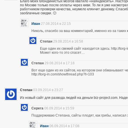
Благо моих блондинистых мозгов хватило «наяндексить». Насторо
по Москве только после оплаты через киви. То ли я уже насмотр
работником проверки качества, неумело клянчит денежку. Спасибо
заоблачные скидки. 🙂
Иван
27.08.2014 в 22:15
Николь, спасибо за ваш комментарий, именно из-за таких к
Степан
29.08.2014 в 16:58
Еще один их свежий сайт находится здесь: http://torg
Может кого-то это спасет…
Степан
29.08.2014 в 17:18
Вот еще один из их сайтов, на котором они обманывают ч
http://torg-in.com/showthread.php?t=103
Степан
03.09.2014 в 23:27
Из новый сайт для развода людей на деньги biz-project.com. Надеюс
Серега
06.09.2014 в 15:59
Поддерживаю Степана, сайты плодят, как грибы, написал 
Иван
06.09.2014 в 17:08