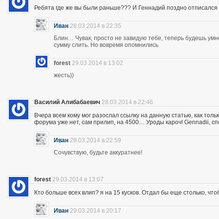
Ребята где же вы были раньше??? И Геннадий поздно отписался 
Иван
28.03.2014 в 22:35
Блин… Чувак, просто не завидую тебе, теперь будешь ум
сумму слить. Но вовремя опомнились
forest
29.03.2014 в 13:02
жесть))
Василий Алибабаевич
28.03.2014 в 22:46
Вчера всем кому мог разослал ссылку на данную статью, как толь
форума уже нет, сам прилип, на 4500… Уроды кароч! Gennadii, сп
Иван
28.03.2014 в 22:59
Сочувствую, будьте аккуратнее!
forest
29.03.2014 в 13:07
Кто больше всех влип? я на 15 кусков. Отдал бы еще столько, что
Иван
29.03.2014 в 20:17