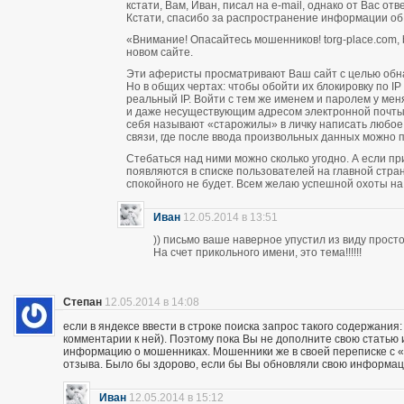
кстати, Вам, Иван, писал на e-mail, однако от Вас о
Кстати, спасибо за распространение информации об
«Внимание! Опасайтесь мошенников! torg-place.com, bu
новом сайте.
Эти аферисты просматривают Ваш сайт с целью обн
Но в общих чертах: чтобы обойти их блокировку по 
реальный IP. Войти с тем же именем и паролем у м
и даже несуществующим адресом электронной почты п
себя называют «старожилы» в личку написать любое
связи, где после ввода произвольных данных можно пи
Стебаться над ними можно сколько угодно. А если п
появляются в списке пользователей на главной стран
спокойного не будет. Всем желаю успешной охоты н
Иван
12.05.2014 в 13:51
)) письмо ваше наверное упустил из виду прос
На счет прикольного имени, это тема!!!!!!
Степан
12.05.2014 в 14:08
если в яндексе ввести в строке поиска запрос такого содержания:
комментарии к ней). Поэтому пока Вы не дополните свою статью
информацию о мошенниках. Мошенники же в своей переписке с «кл
отзыва. Было бы здорово, если бы Вы обновляли свою информац
Иван
12.05.2014 в 15:12