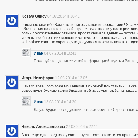
Kostya Gukov
04.07.2014 в 10:41
огромное спасибо Вам, что делитесь такой информацией!! Я сам
объявления на авито по всей стране. в частности у нас в ростов
сотни положительных отзывов. просят сначала деньги — потом бу
уродам. вообще таких мошенников нужно за решётку садить. кон
sell-palace.com . но хорошо, что додумался поюзать поиск в янде
Иван
04.07.2014 в 10:42
Пожалуйста!, делитесь этой информацией, пусть и Ваши др
Игорь Никифоров
12.08.2014 в 13:05
Сайт trust-sell.com тоже мошенники. Основной Константин. Также
существуют. Желаю таким Удодам чтоб их семья так была наказан
Иван
13.08.2014 в 14:30
Да уж. Будьте в следующий раз осторожны. Откровенной х
Николь Александровна
27.08.2014 в 22:11
А вот еще один: torg-today.com — пусть тоже высветится при поис