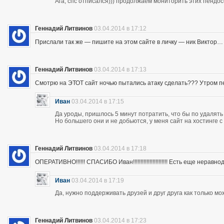
Ага, спс отписался))) продолжаем мониторить этих пендос
Геннадий Литвинов
03.04.2014 в 17:12
Прислали так же — пишите на этом сайте в личку — ник Виктор…
Геннадий Литвинов
03.04.2014 в 17:13
Смотрю на ЭТОТ сайт ночью пытались атаку сделать??? Утром п
Иван
03.04.2014 в 17:15
Да уроды, пришлось 5 минут потратить, что бы по удалять
Но большего они и не добьются, у меня сайт на хостинге 
Геннадий Литвинов
03.04.2014 в 17:18
ОПЕРАТИВНО!!!!!! СПАСИБО Иван!!!!!!!!!!!!!!!!!!!!!!! Есть еще неравнодушны
Иван
03.04.2014 в 17:19
Да, нужно поддерживать друзей и друг друга как только мо
Геннадий Литвинов
03.04.2014 в 17:23