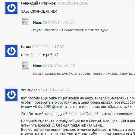
Геннадий Литвинов
03.04.2014 в 18:30
ЗАБЛОКИРОВАЛИ!;-)
Иван
03.04.2014 в 22:06
круто, спасибо!!! Продолжаем в том же духе, …
forest
04.04.2014 в 17:37
какие новости ребят?
Иван
06.04.2014 в 19:25
пока тишина, но думаю эти уроды много похожих и других 
shurrider
07.04.2014 в 10:24
вот походу еще один из разводов на avito. висело объявление п
чтобы проверить его состояние, а цена очень низкая. все подроб
ivanov-vitaliy-1991@mail.ru
. вот что мне написали: «Здравствуйте!
Это Виталий, по поводу обьявления! Спасибо что мне написали!
Вообщем смотрите, я живу сейчас не в России, а во Франции и р
чуть-чуть дороже 🙂 Отсюда такая низкая цена.
Все естественно оригинальное, отлично работает в России и есте
отличатся от того, что вы купите у нас в мВидео или например в 