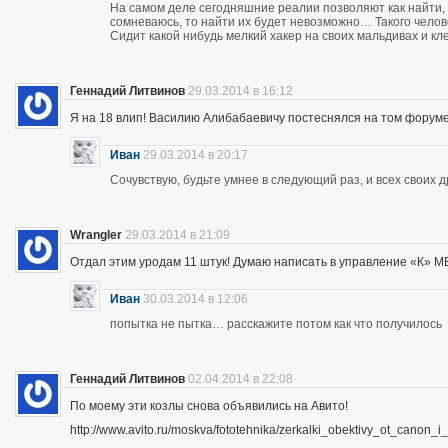
На самом деле сегодняшние реалии позволяют как найти, 
сомневаюсь, то найти их будет невозможно… Такого чело
Сидит какой нибудь мелкий хакер на своих мальдивах и кл
Геннадий Литвинов
29.03.2014 в 16:12
Я на 18 влип! Василию Алибабаевичу постеснялся на том форуме призна
Иван
29.03.2014 в 20:17
Сочувствую, будьте умнее в следующий раз, и всех своих 
Wrangler
29.03.2014 в 21:09
Отдал этим уродам 11 штук! Думаю написать в управление «К» МВД
Иван
30.03.2014 в 12:06
попытка не пытка… расскажите потом как что получилось
Геннадий Литвинов
02.04.2014 в 22:08
По моему эти козлы снова объявились на Авито!
http://www.avito.ru/moskva/fototehnika/zerkalki_obektivy_ot_canon