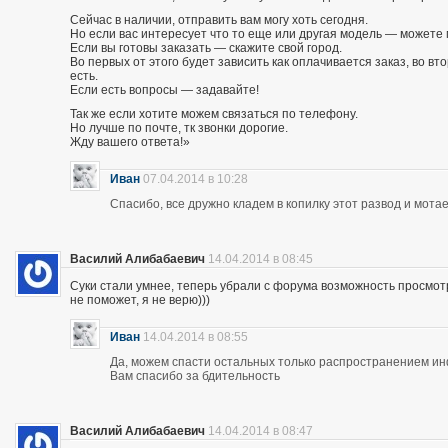
Сейчас в наличии, отправить вам могу хоть сегодня.
Но если вас интересует что то еще или другая модель — можете 
Если вы готовы заказать — скажите свой город.
Во первых от этого будет зависить как оплачивается заказ, во вто
есть.
Если есть вопросы — задавайте!
Так же если хотите можем связаться по телефону.
Но лучше по почте, тк звонки дорогие.
Жду вашего ответа!»
Иван
07.04.2014 в 10:28
Спасибо, все дружно кладем в копилку этот развод и мотае
Василий Алибабаевич
14.04.2014 в 08:45
Суки стали умнее, теперь убрали с форума возможность просмот
не поможет, я не верю)))
Иван
14.04.2014 в 08:55
Да, можем спасти остальных только распространением и
Вам спасибо за бдительность
Василий Алибабаевич
14.04.2014 в 08:47