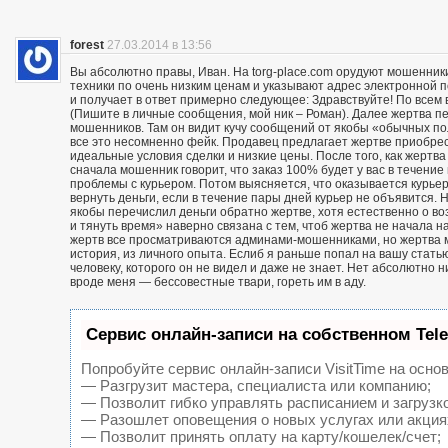
forest
27.03.2014 в 13:56
Вы абсолютно правы, Иван. На torg-place.com орудуют мошенни
техники по очень низким ценам и указывают адрес электронной 
и получает в ответ примерно следующее: Здравствуйте! По всем в
(Пишите в личные сообщения, мой ник – Роман). Далее жертва п
мошенников. Там он видит кучу сообщений от якобы «обычных пол
все это несомненно фейк. Продавец предлагает жертве приобрест
идеальные условия сделки и низкие цены. После того, как жерт
сначала мошенник говорит, что заказ 100% будет у вас в течение 
проблемы с курьером. Потом выясняется, что оказывается курьер
вернуть деньги, если в течение пары дней курьер не объявится. Н
якобы перечислил деньги обратно жертве, хотя естественно о воз
и тянуть время» наверно связана с тем, чтоб жертва не начала н
жертв все просматриваются админами-мошенниками, но жертва м
история, из личного опыта. Еслиб я раньше попал на вашу статью
человеку, которого он не видел и даже не знает. Нет абсолютно 
вроде меня — бессовестные твари, гореть им в аду.
Сервис онлайн-записи на собственном Tel
Попробуйте сервис онлайн-записи VisitTime на основ
— Разгрузит мастера, специалиста или компанию;
— Позволит гибко управлять расписанием и загрузк
— Разошлет оповещения о новых услугах или акция
— Позволит принять оплату на карту/кошелек/счет;