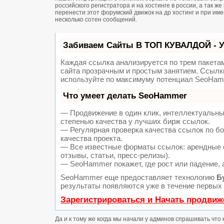
российского регистратора и на хостинге в россии, а так 
перенести этот форумский движок на др хостинг и при и
несколько сотен сообщений.
Забиваем Сайты В ТОП КУВАЛДОЙ - 
Каждая ссылка анализируется по трем пакета
сайта прозрачным и простым занятием. Ссылки
используйте по максимуму потенциал SeoHam
Что умеет делать SeoHammer
— Продвижение в один клик, интеллектуальны
степенью качества у лучших бирж ссылок.
— Регулярная проверка качества ссылок по б
качества проекта.
— Все известные форматы ссылок: арендные с
отзывы, статьи, пресс-релизы).
— SeoHammer покажет, где рост или падение, 
SeoHammer еще предоставляет технологию
Б
результаты появляются уже в течение первых 
Зарегистрироваться и Начать продвиж
Да и к тому же когда мы начали у админов спрашивать что 