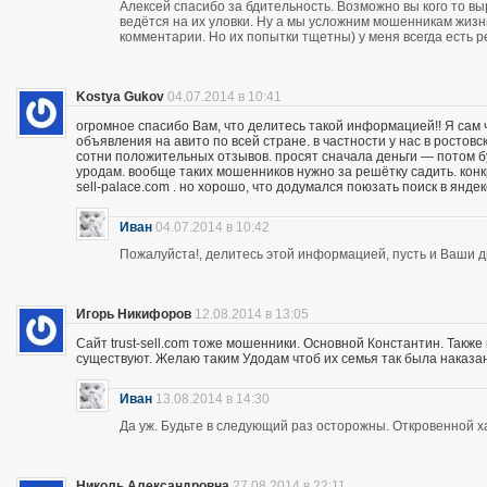
Алексей спасибо за бдительность. Возможно вы кого то вы
ведётся на их уловки. Ну а мы усложним мошенникам жизнь
комментарии. Но их попытки тщетны) у меня всегда есть р
Kostya Gukov
04.07.2014 в 10:41
огромное спасибо Вам, что делитесь такой информацией!! Я сам
объявления на авито по всей стране. в частности у нас в ростов
сотни положительных отзывов. просят сначала деньги — потом бу
уродам. вообще таких мошенников нужно за решётку садить. кон
sell-palace.com . но хорошо, что додумался поюзать поиск в янде
Иван
04.07.2014 в 10:42
Пожалуйста!, делитесь этой информацией, пусть и Ваши др
Игорь Никифоров
12.08.2014 в 13:05
Сайт trust-sell.com тоже мошенники. Основной Константин. Также
существуют. Желаю таким Удодам чтоб их семья так была наказан
Иван
13.08.2014 в 14:30
Да уж. Будьте в следующий раз осторожны. Откровенной х
Николь Александровна
27.08.2014 в 22:11