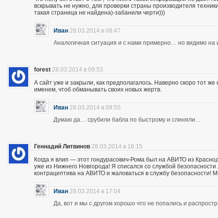
вскрывать не нужно, для проверки страны производителя техники,
такая страница не найдена)-забанили черти)))
Иван
28.03.2014 в 08:47
Аналогичная ситуация и с нами примерно… но видимо на и
forest
28.03.2014 в 09:53
А сайт уже и закрыли, как предполагалось. Наверно скоро тот ж
именем, чтоб обманывать своих новых жертв.
Иван
28.03.2014 в 09:55
Думаю да… срубили бабла по быстрому и слиняли…
Геннадий Литвинов
28.03.2014 в 16:15
Когда я влип — этот гондурасович-Рома был на АВИТО из Краснод
уже из Нижнего Новгорода! Я списался со службой безопасности А
контрацептива на АВИТО и жаловаться в службу безопасности! Мож
Иван
28.03.2014 в 17:04
Да, вот и мы с другом хорошо что не попались и распрос