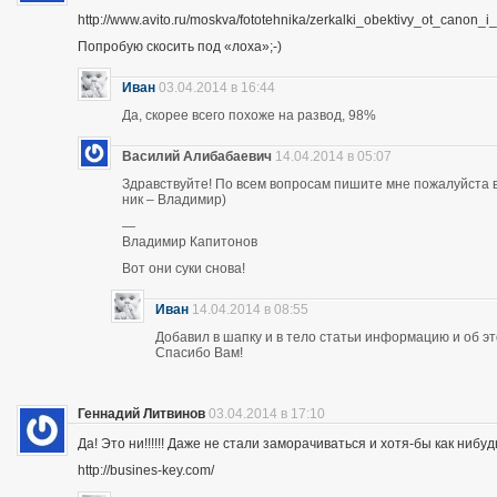
http://www.avito.ru/moskva/fototehnika/zerkalki_obektivy_ot_canon
Попробую скосить под «лоха»;-)
Иван
03.04.2014 в 16:44
Да, скорее всего похоже на развод, 98%
Василий Алибабаевич
14.04.2014 в 05:07
Здравствуйте! По всем вопросам пишите мне пожалуйста в 
ник – Владимир)
—
Владимир Капитонов
Вот они суки снова!
Иван
14.04.2014 в 08:55
Добавил в шапку и в тело статьи информацию и об э
Спасибо Вам!
Геннадий Литвинов
03.04.2014 в 17:10
Да! Это ни!!!!!! Даже не стали заморачиваться и хотя-бы как нибуд
http://busines-key.com/