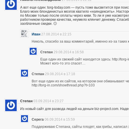
А вот еще один: torg-today.com — пусть тоже высветится при поис
Благо моих блондинистых мозгов хватило «наяндексить». Насторо
по Москве только после оплаты через киви. То ли я уже насмотр
работником проверки качества, неумело клянчит денежку. Спасибо
заоблачные скидки. 🙂
Иван
27.08.2014 в 22:15
Николь, спасибо за ваш комментарий, именно из-за таких к
Степан
29.08.2014 в 16:58
Еще один их свежий сайт находится здесь: http://torg
Может кого-то это спасет…
Степан
29.08.2014 в 17:18
Вот еще один из их сайтов, на котором они обманывают ч
http://torg-in.com/showthread.php?t=103
Степан
03.09.2014 в 23:27
Из новый сайт для развода людей на деньги biz-project.com. Надеюс
Серега
06.09.2014 в 15:59
Поддерживаю Степана, сайты плодят, как грибы, написал 