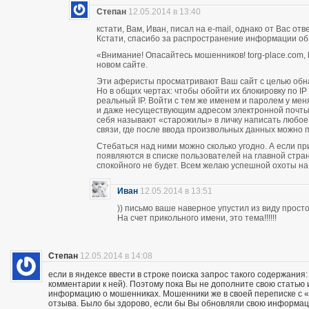
Степан
12.05.2014 в 13:40
кстати, Вам, Иван, писал на e-mail, однако от Вас о
Кстати, спасибо за распространение информации об
«Внимание! Опасайтесь мошенников! torg-place.com, bu
новом сайте.
Эти аферисты просматривают Ваш сайт с целью обн
Но в общих чертах: чтобы обойти их блокировку по 
реальный IP. Войти с тем же именем и паролем у м
и даже несуществующим адресом электронной почты п
себя называют «старожилы» в личку написать любое
связи, где после ввода произвольных данных можно пи
Стебаться над ними можно сколько угодно. А если п
появляются в списке пользователей на главной стран
спокойного не будет. Всем желаю успешной охоты н
Иван
12.05.2014 в 13:51
)) письмо ваше наверное упустил из виду прос
На счет прикольного имени, это тема!!!!!!
Степан
12.05.2014 в 14:08
если в яндексе ввести в строке поиска запрос такого содержания:
комментарии к ней). Поэтому пока Вы не дополните свою статью
информацию о мошенниках. Мошенники же в своей переписке с «кл
отзыва. Было бы здорово, если бы Вы обновляли свою информац