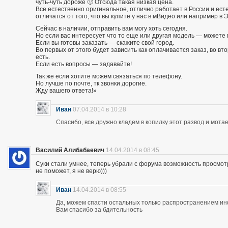
чуть-чуть дороже 🙂 Отсюда такая низкая цена.
Все естественно оригинальное, отлично работает в России и есте
отличатся от того, что вы купите у нас в мВидео или например в 
Сейчас в наличии, отправить вам могу хоть сегодня.
Но если вас интересует что то еще или другая модель — можете 
Если вы готовы заказать — скажите свой город.
Во первых от этого будет зависить как оплачивается заказ, во вто
есть.
Если есть вопросы — задавайте!
Так же если хотите можем связаться по телефону.
Но лучше по почте, тк звонки дорогие.
Жду вашего ответа!»
Иван
07.04.2014 в 10:28
Спасибо, все дружно кладем в копилку этот развод и мотае
Василий Алибабаевич
14.04.2014 в 08:45
Суки стали умнее, теперь убрали с форума возможность просмот
не поможет, я не верю)))
Иван
14.04.2014 в 08:55
Да, можем спасти остальных только распространением и
Вам спасибо за бдительность