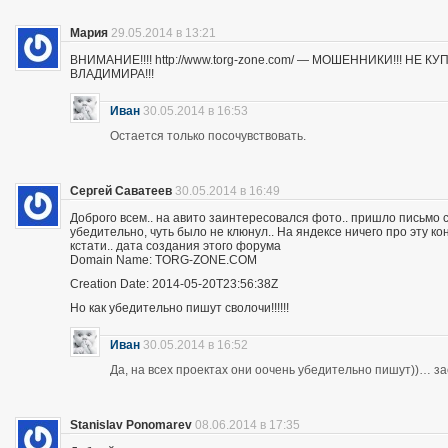
Мария
29.05.2014 в 13:21
ВНИМАНИЕ!!!! http://www.torg-zone.com/ — МОШЕННИКИ!!! НЕ
ВЛАДИМИРА!!!
Иван
30.05.2014 в 16:53
Остается только посочувствовать.
Сергей Саватеев
30.05.2014 в 16:49
Доброго всем.. на авито заинтересовался фото.. пришло письмо с
убедительно, чуть было не клюнул.. На яндексе ничего про эту к
кстати.. дата создания этого форума
Domain Name: TORG-ZONE.COM
Creation Date: 2014-05-20T23:56:38Z
Но как убедительно пишут сволочи!!!!!!
Иван
30.05.2014 в 16:52
Да, на всех проектах они оочень убедительно пишут))… з
Stanislav Ponomarev
08.06.2014 в 17:35