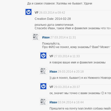
Да и самое главное: Халявы не бывает. Удачи
VF
26.03.2014 в 09:42
Creation Date: 2014-02-28
реально дата симпотичная.
Спасибо Иван, такое Имя и фамилия знакомы что то 
Иван
27.03.2014 в 11:31
Пожалуйста,
Про ФИО не понял, кому знакомы? Вам? Может т
VF
27.03.2014 в 11:33
я говорю ваше имя и фамилия знакомы
Иван
29.03.2014 в 20:18
)) да я понял, бывает) я из Нижнего Новго
VF
29.03.2014 в 20:37
ок, значит мы точно с вами знакомы 🙂 я т
Иван
03.04.2014 в 16:44
Пришлите на почту ivan.levkin собака гмайл