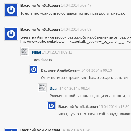
Василий Алибабаевич
14.04.2014 в 08:47
То есть, возможность то осталась, только прав доступа не дают
Василий Алибабаевич
14.04.2014 в 08:58
Блять, на Авито уже второй раз жалобу на объявление отправля
http://www.avito.ru/ufa/fototehnika/zerkalki_obektivy_ot_canon_i_
Иван
14.04.2014 в 09:11
тоже бросил
Василий Алибабаевич
14.04.2014 в 09:13
Отлично, можт отреагируют. Какие ресурсы есть в ине
Иван
14.04.2014 в 09:14
Различные сайты отзывов, социальные сети, ес
Василий Алибабаевич
15.04.2014 в 13:36
Иван, ну что там насчет сайтов куда жалов
Василий Алибабаевич
14.04.2014 в 10:49