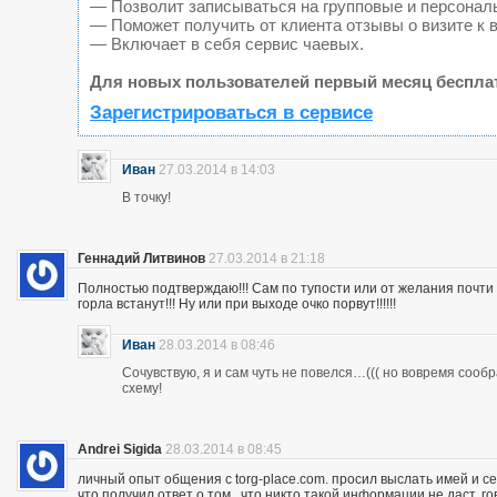
— Позволит записываться на групповые и персонал
— Поможет получить от клиента отзывы о визите к 
— Включает в себя сервис чаевых.
Для новых пользователей первый месяц беспла
Зарегистрироваться в сервисе
Иван
27.03.2014 в 14:03
В точку!
Геннадий Литвинов
27.03.2014 в 21:18
Полностью подтверждаю!!! Сам по тупости или от желания почт
горла встанут!!! Ну или при выходе очко порвут!!!!!!
Иван
28.03.2014 в 08:46
Сочувствую, я и сам чуть не повелся…((( но вовремя сооб
схему!
Andrei Sigida
28.03.2014 в 08:45
личный опыт общения с torg-place.com. просил выслать имей и с
что получил ответ о том , что никто такой информации не даст.