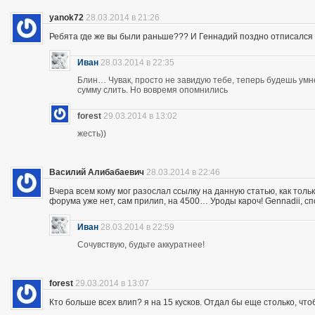
yanok72
28.03.2014 в 21:26
Ребята где же вы были раньше??? И Геннадий поздно отписался 
Иван
28.03.2014 в 22:35
Блин… Чувак, просто не завидую тебе, теперь будешь ум
сумму слить. Но вовремя опомнились
forest
29.03.2014 в 13:02
жесть))
Василий Алибабаевич
28.03.2014 в 22:46
Вчера всем кому мог разослал ссылку на данную статью, как толь
форума уже нет, сам прилип, на 4500… Уроды кароч! Gennadii, сп
Иван
28.03.2014 в 22:59
Сочувствую, будьте аккуратнее!
forest
29.03.2014 в 13:07
Кто больше всех влип? я на 15 кусков. Отдал бы еще столько, что