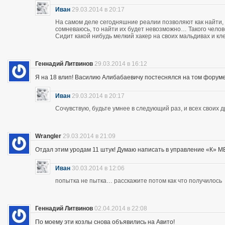
Иван
29.03.2014 в 20:17
На самом деле сегодняшние реалии позволяют как найти, 
сомневаюсь, то найти их будет невозможно… Такого чело
Сидит какой нибудь мелкий хакер на своих мальдивах и кл
Геннадий Литвинов
29.03.2014 в 16:12
Я на 18 влип! Василию Алибабаевичу постеснялся на том форуме призна
Иван
29.03.2014 в 20:17
Сочувствую, будьте умнее в следующий раз, и всех своих 
Wrangler
29.03.2014 в 21:09
Отдал этим уродам 11 штук! Думаю написать в управление «К» МВД
Иван
30.03.2014 в 12:06
попытка не пытка… расскажите потом как что получилось
Геннадий Литвинов
02.04.2014 в 22:08
По моему эти козлы снова объявились на Авито!