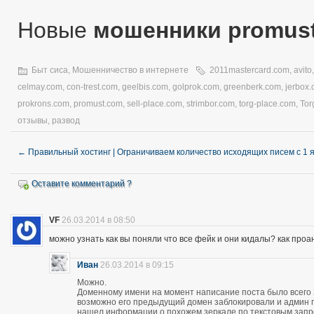
Новые
мошенники promus
Быт сиса
,
Мошенничество в интернете
2011mastercard.com
,
avito
celmay.com
,
con-trest.com
,
geelbis.com
,
golprok.com
,
greenberk.com
,
jerbox
prokrons.com
,
promust.com
,
sell-place.com
,
strimbor.com
,
torg-place.com
,
Tor
отзывы
,
развод
←
Правильный хостинг | Ограничиваем количество исходящих писем с 1 
Оставите комментарий ?
VF
26.03.2014 в 08:50
можно узнать как вы поняли что все фейк и они кидалы? как про
Иван
26.03.2014 в 09:15
Можно.
Доменному имени на момент написание поста было всего 28
возможно его предыдущий домен заблокировали и админ про
нашел информации о похожем зеркале по текстовым запро