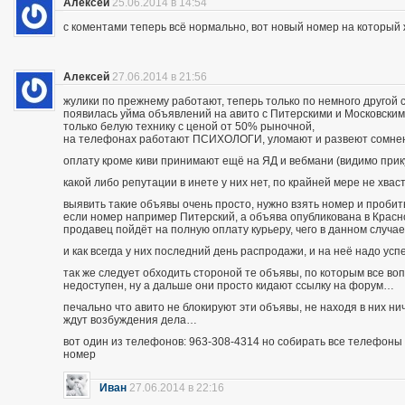
Алексей
25.06.2014 в 14:54
с коментами теперь всё нормально, вот новый номер на которы
Алексей
27.06.2014 в 21:56
жулики по прежнему работают, теперь только по немного другой 
появилась уйма объявлений на авито с Питерскими и Московским
только белую технику с ценой от 50% рыночной,
на телефонах работают ПСИХОЛОГИ, уломают и развеют сомнения
оплату кроме киви принимают ещё на ЯД и вебмани (видимо при
какой либо репутации в инете у них нет, по крайней мере не хва
выявить такие объявы очень просто, нужно взять номер и пробить п
если номер например Питерский, а объява опубликована в Красно
продавец пойдёт на полную оплату курьеру, чего в данном случа
и как всегда у них последний день распродажи, и на неё надо усп
так же следует обходить стороной те объявы, по которым все во
недоступен, ну а дальше они просто кидают ссылку на форум…
печально что авито не блокируют эти объявы, не находя в них ни
ждут возбуждения дела…
вот один из телефонов: 963-308-4314 но собирать все телефоны н
номер
Иван
27.06.2014 в 22:16