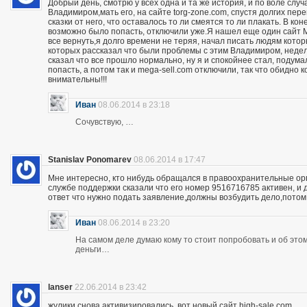
Добрый день, смотрю у всех одна и та же история, и по воле слу
Владимиром,мать его, на сайте torg-zone.com, спустя долгих пере
сказки от него, что оставалось то ли смеятся то ли плакать. В ко
возможно было попасть, отключили уже.Я нашел еще один сайт M
все вернуть,я долго времени не теряя, начал писать людям кото
которых рассказал что были проблемы с этим Владимиром, неделю
сказал что все прошло нормально, ну я и спокойнее стал, подума
попасть, а потом так и mega-sell.com отключили, так что обидно 
внимательны!!!
Иван
08.06.2014 в 23:18
Сочувствую, …
Stanislav Ponomarev
08.06.2014 в 17:47
Мне интересно, кто нибудь обращался в правоохранительные орга
службе поддержки сказали что его номер 9516716785 активен, и 
ответ что нужно подать заявление,должны возбудить дело,потом
Иван
08.06.2014 в 23:20
На самом деле думаю кому то стоит попробовать и об этом 
деньги…
lanser
22.06.2014 в 23:42
жулики снова активизировались, вот новый сайт high-sale.com