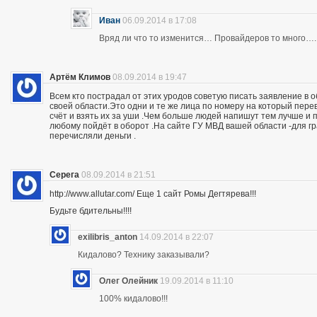
Иван
06.09.2014 в 17:08
Вряд ли что то изменится… Провайдеров то много….
Артём Климов
08.09.2014 в 19:47
Всем кто пострадал от этих уродов советую писать заявление в 
своей области.Это одни и те же лица по номеру на который пер
счёт и взять их за уши .Чем больше людей напишут тем лучше и 
любому пойдёт в оборот .На сайте ГУ МВД вашей области -для г
перечисляли деньги .
Серега
08.09.2014 в 21:51
http://www.allutar.com/ Еще 1 сайт Ромы Дегтярева!!!
Будьте бдительны!!!!
exilibris_anton
14.09.2014 в 22:07
Кидалово? Технику заказывали?
Олег Олейник
19.09.2014 в 11:10
100% кидалово!!!