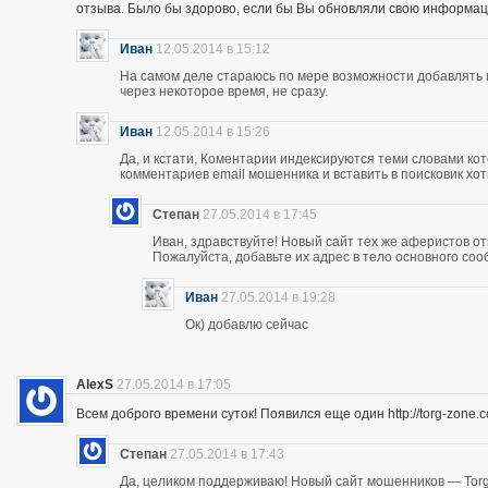
отзыва. Было бы здорово, если бы Вы обновляли свою информац
Иван
12.05.2014 в 15:12
На самом деле стараюсь по мере возможности добавлять 
через некоторое время, не сразу.
Иван
12.05.2014 в 15:26
Да, и кстати, Коментарии индексируются теми словами кот
комментариев email мошенника и вставить в поисковик хоть
Степан
27.05.2014 в 17:45
Иван, здравствуйте! Новый сайт тех же аферистов отк
Пожалуйста, добавьте их адрес в тело основного со
Иван
27.05.2014 в 19:28
Ок) добавлю сейчас
AlexS
27.05.2014 в 17:05
Всем доброго времени суток! Появился еще один http://torg-zone
Степан
27.05.2014 в 17:43
Да, целиком поддерживаю! Новый сайт мошенников — Torg