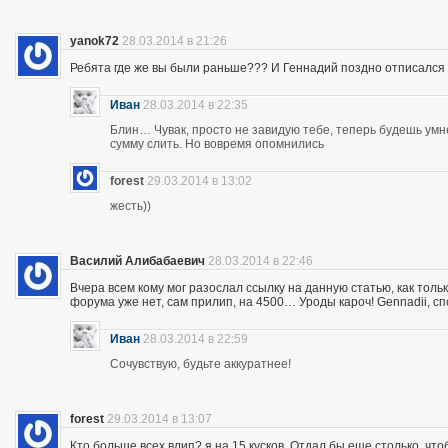
yanok72
28.03.2014 в 21:26
Ребята где же вы были раньше??? И Геннадий поздно отписался 
Иван
28.03.2014 в 22:35
Блин… Чувак, просто не завидую тебе, теперь будешь ум
сумму слить. Но вовремя опомнились
forest
29.03.2014 в 13:02
жесть))
Василий Алибабаевич
28.03.2014 в 22:46
Вчера всем кому мог разослал ссылку на данную статью, как толь
форума уже нет, сам прилип, на 4500… Уроды кароч! Gennadii, сп
Иван
28.03.2014 в 22:59
Сочувствую, будьте аккуратнее!
forest
29.03.2014 в 13:07
Кто больше всех влип? я на 15 кусков. Отдал бы еще столько, что