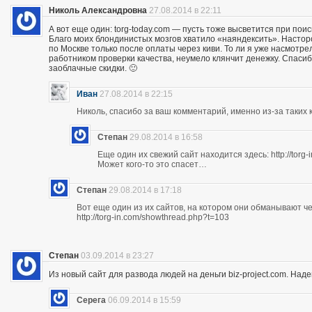
Николь Александровна
27.08.2014 в 22:11
А вот еще один: torg-today.com — пусть тоже высветится при поис
Благо моих блондинистых мозгов хватило «наяндексить». Насторо
по Москве только после оплаты через киви. То ли я уже насмотр
работником проверки качества, неумело клянчит денежку. Спасибо
заоблачные скидки. 🙂
Иван
27.08.2014 в 22:15
Николь, спасибо за ваш комментарий, именно из-за таких к
Степан
29.08.2014 в 16:58
Еще один их свежий сайт находится здесь: http://torg
Может кого-то это спасет…
Степан
29.08.2014 в 17:18
Вот еще один из их сайтов, на котором они обманывают ч
http://torg-in.com/showthread.php?t=103
Степан
03.09.2014 в 23:27
Из новый сайт для развода людей на деньги biz-project.com. Надеюс
Серега
06.09.2014 в 15:59