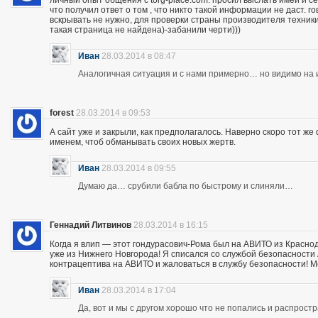
личный опыт общения с torg-place.com. просил выслать имей и с
что получил ответ о том , что никто такой информации не даст.
вскрывать не нужно, для проверки страны производителя техники,
такая страница не найдена)-забанили черти)))
Иван
28.03.2014 в 08:47
Аналогичная ситуация и с нами примерно… но видимо на и
forest
28.03.2014 в 09:53
А сайт уже и закрыли, как предполагалось. Наверно скоро тот ж
именем, чтоб обманывать своих новых жертв.
Иван
28.03.2014 в 09:55
Думаю да… срубили бабла по быстрому и слиняли…
Геннадий Литвинов
28.03.2014 в 16:15
Когда я влип — этот гондурасович-Рома был на АВИТО из Краснод
уже из Нижнего Новгорода! Я списался со службой безопасности А
контрацептива на АВИТО и жаловаться в службу безопасности! Мож
Иван
28.03.2014 в 17:04
Да, вот и мы с другом хорошо что не попались и распрос