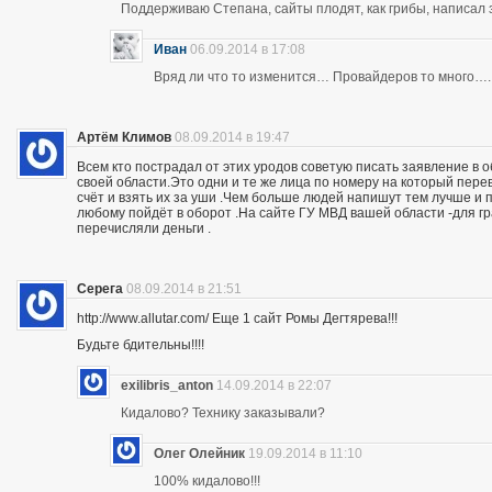
Поддерживаю Степана, сайты плодят, как грибы, написал 
Иван
06.09.2014 в 17:08
Вряд ли что то изменится… Провайдеров то много….
Артём Климов
08.09.2014 в 19:47
Всем кто пострадал от этих уродов советую писать заявление в 
своей области.Это одни и те же лица по номеру на который пер
счёт и взять их за уши .Чем больше людей напишут тем лучше и 
любому пойдёт в оборот .На сайте ГУ МВД вашей области -для г
перечисляли деньги .
Серега
08.09.2014 в 21:51
http://www.allutar.com/ Еще 1 сайт Ромы Дегтярева!!!
Будьте бдительны!!!!
exilibris_anton
14.09.2014 в 22:07
Кидалово? Технику заказывали?
Олег Олейник
19.09.2014 в 11:10
100% кидалово!!!