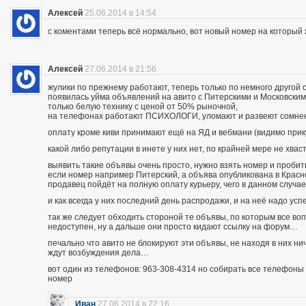
Алексей
25.06.2014 в 14:54
с коментами теперь всё нормально, вот новый номер на которы
Алексей
27.06.2014 в 21:56
жулики по прежнему работают, теперь только по немного другой 
появилась уйма объявлений на авито с Питерскими и Московским
только белую технику с ценой от 50% рыночной,
на телефонах работают ПСИХОЛОГИ, уломают и развеют сомнения
оплату кроме киви принимают ещё на ЯД и вебмани (видимо при
какой либо репутации в инете у них нет, по крайней мере не хва
выявить такие объявы очень просто, нужно взять номер и пробить п
если номер например Питерский, а объява опубликована в Красно
продавец пойдёт на полную оплату курьеру, чего в данном случа
и как всегда у них последний день распродажи, и на неё надо усп
так же следует обходить стороной те объявы, по которым все во
недоступен, ну а дальше они просто кидают ссылку на форум…
печально что авито не блокируют эти объявы, не находя в них ни
ждут возбуждения дела…
вот один из телефонов: 963-308-4314 но собирать все телефоны н
номер
Иван
27.06.2014 в 22:16