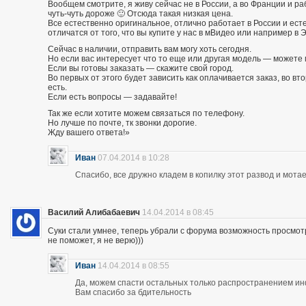
Вообщем смотрите, я живу сейчас не в России, а во Франции и р
чуть-чуть дороже 🙂 Отсюда такая низкая цена.
Все естественно оригинальное, отлично работает в России и есте
отличатся от того, что вы купите у нас в мВидео или например в 
Сейчас в наличии, отправить вам могу хоть сегодня.
Но если вас интересует что то еще или другая модель — можете 
Если вы готовы заказать — скажите свой город.
Во первых от этого будет зависить как оплачивается заказ, во вто
есть.
Если есть вопросы — задавайте!
Так же если хотите можем связаться по телефону.
Но лучше по почте, тк звонки дорогие.
Жду вашего ответа!»
Иван
07.04.2014 в 10:28
Спасибо, все дружно кладем в копилку этот развод и мотае
Василий Алибабаевич
14.04.2014 в 08:45
Суки стали умнее, теперь убрали с форума возможность просмот
не поможет, я не верю)))
Иван
14.04.2014 в 08:55
Да, можем спасти остальных только распространением и
Вам спасибо за бдительность