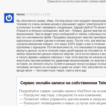
Пришлите на почту ivan.levkin собака гмайл
forest
27.03.2014 в 13:56
Вы абсолютно правы, Иван. На torg-place.com орудуют мошенни
техники по очень низким ценам и указывают адрес электронной 
и получает в ответ примерно следующее: Здравствуйте! По всем в
(Пишите в личные сообщения, мой ник – Роман). Далее жертва п
мошенников. Там он видит кучу сообщений от якобы «обычных пол
все это несомненно фейк. Продавец предлагает жертве приобрест
идеальные условия сделки и низкие цены. После того, как жерт
сначала мошенник говорит, что заказ 100% будет у вас в течение 
проблемы с курьером. Потом выясняется, что оказывается курьер
вернуть деньги, если в течение пары дней курьер не объявится. Н
якобы перечислил деньги обратно жертве, хотя естественно о воз
и тянуть время» наверно связана с тем, чтоб жертва не начала н
жертв все просматриваются админами-мошенниками, но жертва м
история, из личного опыта. Еслиб я раньше попал на вашу статью
человеку, которого он не видел и даже не знает. Нет абсолютно 
вроде меня — бессовестные твари, гореть им в аду.
Сервис онлайн-записи на собственном Tel
Попробуйте сервис онлайн-записи VisitTime на основ
— Разгрузит мастера, специалиста или компанию;
— Позволит гибко управлять расписанием и загрузк
— Разошлет оповещения о новых услугах или акция