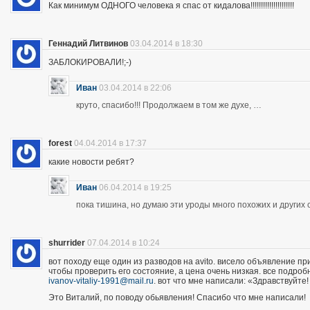
Как минимум ОДНОГО человека я спас от кидалова!!!!!!!!!!!!!!!!!!!!!
Геннадий Литвинов
03.04.2014 в 18:30
ЗАБЛОКИРОВАЛИ!;-)
Иван
03.04.2014 в 22:06
круто, спасибо!!! Продолжаем в том же духе, …
forest
04.04.2014 в 17:37
какие новости ребят?
Иван
06.04.2014 в 19:25
пока тишина, но думаю эти уроды много похожих и других 
shurrider
07.04.2014 в 10:24
вот походу еще один из разводов на avito. висело объявление п
чтобы проверить его состояние, а цена очень низкая. все подроб
ivanov-vitaliy-1991@mail.ru
. вот что мне написали: «Здравствуйте!
Это Виталий, по поводу обьявления! Спасибо что мне написали!