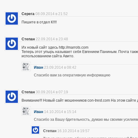
Серега
08.09.2014 в 21:52
Пишите в отдел К!!!!
Степан
22.09.2014 в 23:48
Их новый сайт здесь http://marrots.com
Теперь этот упырь называет себя Евгением Паниным. Почта так
использованием сайта Авито.
Иван
23.09.2014 в 08:42
Спасибо вам за оперативную информацию
Степан
30.09.2014 в 07:19
Внимание!!! Новый сайт мошенников con-trest.com На этом сайте д
Иван
14.10.2014 в 15:14
Спасибо за Вашу бдительность, думаю мы своими усилиям
Степан
16.10.2014 в 19:57