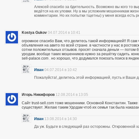
Алексей спасибо за бдительность. Возможно вы кого то вы
ведётся на их уловки. Ну а мы усложним мошенникам жизнь
комментарии. Но их попытки тщетны) у меня всегда есть р
Kostya Gukov
04.07.2014 в 10:41
огромное спасибо Вам, что делитесь такой информацией!! Я сам
объявления на авито по всей стране. в частности у нас в ростов
сотни положительных отзывов. просят сначала деньги — потом бу
уродам. вообще таких мошенников нужно за решётку садить. кон
sell-palace.com . но хорошо, что додумался поюзать поиск в янде
Иван
04.07.2014 в 10:42
Пожалуйста!, делитесь этой информацией, пусть и Ваши др
Игорь Никифоров
12.08.2014 в 13:05
Сайт trust-sell.com тоже мошенники. Основной Константин. Также
существуют. Желаю таким Удодам чтоб их семья так была наказан
Иван
13.08.2014 в 14:30
Да уж. Будьте в следующий раз осторожны. Откровенной х