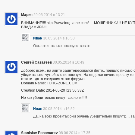
Мария
29.05.2014 в 13:21
ВНИМАНИЕ!!!! http://www.torg-zone.com/ — МОШЕННИКИ!!! НЕ
ВЛАДИМИРА!!!
Иван
30.05.2014 в 16:53
Остается только посочувствовать.
Сергей Саватеев
30.05.2014 в 16:49
Доброго всем.. на авито заинтересовался фото.. пришло письмо с
убедительно, чуть было не клюнул.. На яндексе ничего про эту к
кстати.. дата создания этого форума
Domain Name: TORG-ZONE.COM
Creation Date: 2014-05-20T23:56:38Z
Но как убедительно пишут сволочи!!!!!!
Иван
30.05.2014 в 16:52
Да, на всех проектах они оочень убедительно пишут))… з
Stanislav Ponomarev
08.06.2014 в 17:35