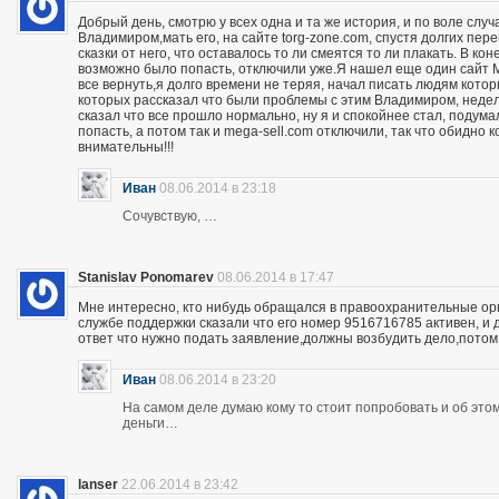
Добрый день, смотрю у всех одна и та же история, и по воле слу
Владимиром,мать его, на сайте torg-zone.com, спустя долгих пере
сказки от него, что оставалось то ли смеятся то ли плакать. В ко
возможно было попасть, отключили уже.Я нашел еще один сайт M
все вернуть,я долго времени не теряя, начал писать людям кото
которых рассказал что были проблемы с этим Владимиром, неделю
сказал что все прошло нормально, ну я и спокойнее стал, подума
попасть, а потом так и mega-sell.com отключили, так что обидно 
внимательны!!!
Иван
08.06.2014 в 23:18
Сочувствую, …
Stanislav Ponomarev
08.06.2014 в 17:47
Мне интересно, кто нибудь обращался в правоохранительные орга
службе поддержки сказали что его номер 9516716785 активен, и 
ответ что нужно подать заявление,должны возбудить дело,потом
Иван
08.06.2014 в 23:20
На самом деле думаю кому то стоит попробовать и об этом 
деньги…
lanser
22.06.2014 в 23:42