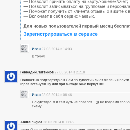
— Позволит принять оплату на карту/кошелек/счет;
— Позволит записываться на групповые и персонал
— Поможет получить от клиента отзывы о визите к 
— Включает в себя сервис чаевых.
Для новых пользователей первый месяц беспла
Зарегистрироваться в сервисе
Иван
27.03.2014 в 14:03
В точку!
Геннадий Литвинов
27.03.2014 в 21:18
Полностью подтверждаю!!! Сам по тупости или от желания почт
горла встанут!!! Ну или при выходе очко порвут!!!!!!
Иван
28.03.2014 в 08:46
Сочувствую, я и сам чуть не повелся…((( но вовремя сооб
схему!
Andrei Sigida
28.03.2014 в 08:45