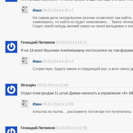
Иван
29.03.2014 в 20:17
На самом деле сегодняшние реалии позволяют как найти, 
сомневаюсь, то найти их будет невозможно… Такого чело
Сидит какой нибудь мелкий хакер на своих мальдивах и кл
Геннадий Литвинов
29.03.2014 в 16:12
Я на 18 влип! Василию Алибабаевичу постеснялся на том форуме призна
Иван
29.03.2014 в 20:17
Сочувствую, будьте умнее в следующий раз, и всех своих 
Wrangler
29.03.2014 в 21:09
Отдал этим уродам 11 штук! Думаю написать в управление «К» МВД
Иван
30.03.2014 в 12:06
попытка не пытка… расскажите потом как что получилось
Геннадий Литвинов
02.04.2014 в 22:08