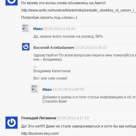
По моему эти козлы снова объявились на Авито!
http://www.avito.ru/moskva/fototehnika/zerkalki_obektivy_ot_canon
Попробую скосить под «лоха»;-)
Иван
03.04.2014 в 16:44
Да, скорее всего похоже на развод, 98%
Василий Алибабаевич
14.04.2014 в 05:07
Здравствуйте! По всем вопросам пишите мне пожалуйста в 
ник – Владимир)
—
Владимир Капитонов
Вот они суки снова!
Иван
14.04.2014 в 08:55
Добавил в шапку и в тело статьи информацию и об э
Спасибо Вам!
Геннадий Литвинов
03.04.2014 в 17:10
Да! Это ни!!!!!! Даже не стали заморачиваться и хотя-бы как нибуд
http://busines-key.com/