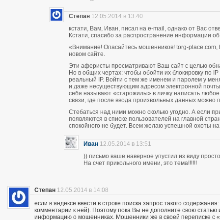
Степан
12.05.2014 в 13:40
кстати, Вам, Иван, писал на e-mail, однако от Вас о
Кстати, спасибо за распространение информации об
«Внимание! Опасайтесь мошенников! torg-place.com, bu
новом сайте.
Эти аферисты просматривают Ваш сайт с целью обн
Но в общих чертах: чтобы обойти их блокировку по 
реальный IP. Войти с тем же именем и паролем у м
и даже несуществующим адресом электронной почты п
себя называют «старожилы» в личку написать любое
связи, где после ввода произвольных данных можно пи
Стебаться над ними можно сколько угодно. А если п
появляются в списке пользователей на главной стран
спокойного не будет. Всем желаю успешной охоты н
Иван
12.05.2014 в 13:51
)) письмо ваше наверное упустил из виду прос
На счет прикольного имени, это тема!!!!!!
Степан
12.05.2014 в 14:08
если в яндексе ввести в строке поиска запрос такого содержания:
комментарии к ней). Поэтому пока Вы не дополните свою статью
информацию о мошенниках. Мошенники же в своей переписке с «кл