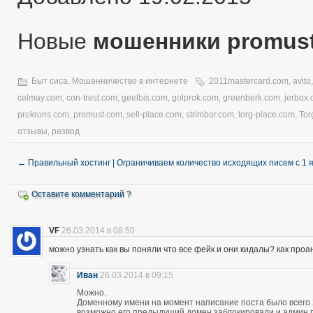
Новые
мошенники promus
Быт сиса
,
Мошенничество в интернете
2011mastercard.com
,
avito
celmay.com
,
con-trest.com
,
geelbis.com
,
golprok.com
,
greenberk.com
,
jerbox
prokrons.com
,
promust.com
,
sell-place.com
,
strimbor.com
,
torg-place.com
,
Tor
отзывы
,
развод
←
Правильный хостинг | Ограничиваем количество исходящих писем с 1 
Оставите комментарий ?
VF
26.03.2014 в 08:50
можно узнать как вы поняли что все фейк и они кидалы? как про
Иван
26.03.2014 в 09:15
Можно.
Доменному имени на момент написание поста было всего 28
возможно его предыдущий домен заблокировали и админ про