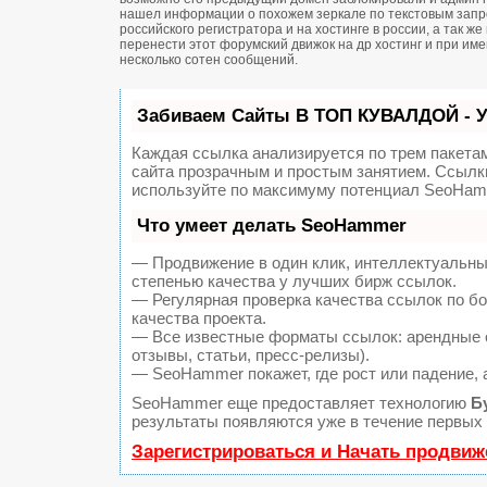
нашел информации о похожем зеркале по текстовым запро
российского регистратора и на хостинге в россии, а так 
перенести этот форумский движок на др хостинг и при и
несколько сотен сообщений.
Забиваем Сайты В ТОП КУВАЛДОЙ - 
Каждая ссылка анализируется по трем пакета
сайта прозрачным и простым занятием. Ссылки
используйте по максимуму потенциал SeoHam
Что умеет делать SeoHammer
— Продвижение в один клик, интеллектуальны
степенью качества у лучших бирж ссылок.
— Регулярная проверка качества ссылок по б
качества проекта.
— Все известные форматы ссылок: арендные с
отзывы, статьи, пресс-релизы).
— SeoHammer покажет, где рост или падение, 
SeoHammer еще предоставляет технологию
Б
результаты появляются уже в течение первых 
Зарегистрироваться и Начать продвиж