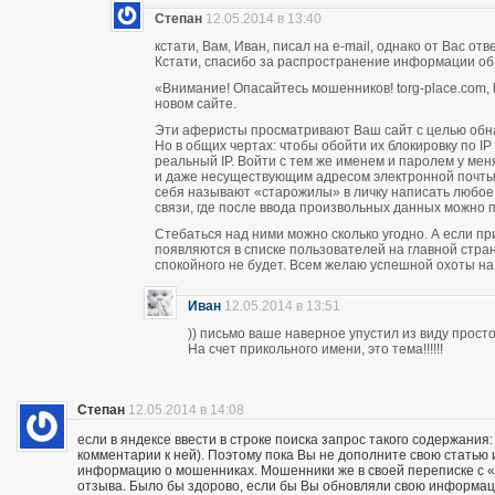
Степан
12.05.2014 в 13:40
кстати, Вам, Иван, писал на e-mail, однако от Вас о
Кстати, спасибо за распространение информации об
«Внимание! Опасайтесь мошенников! torg-place.com, bu
новом сайте.
Эти аферисты просматривают Ваш сайт с целью обн
Но в общих чертах: чтобы обойти их блокировку по 
реальный IP. Войти с тем же именем и паролем у м
и даже несуществующим адресом электронной почты п
себя называют «старожилы» в личку написать любое
связи, где после ввода произвольных данных можно пи
Стебаться над ними можно сколько угодно. А если п
появляются в списке пользователей на главной стран
спокойного не будет. Всем желаю успешной охоты н
Иван
12.05.2014 в 13:51
)) письмо ваше наверное упустил из виду прос
На счет прикольного имени, это тема!!!!!!
Степан
12.05.2014 в 14:08
если в яндексе ввести в строке поиска запрос такого содержания:
комментарии к ней). Поэтому пока Вы не дополните свою статью
информацию о мошенниках. Мошенники же в своей переписке с «кл
отзыва. Было бы здорово, если бы Вы обновляли свою информац