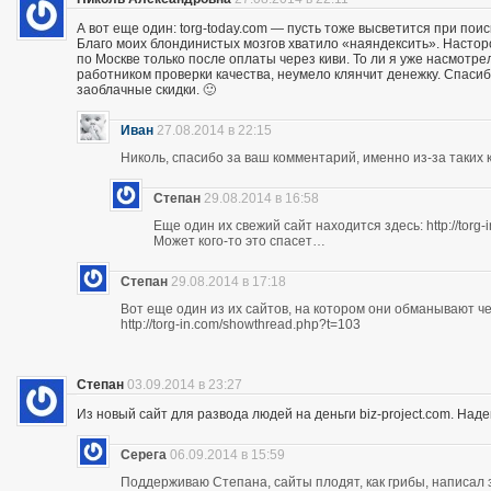
А вот еще один: torg-today.com — пусть тоже высветится при поис
Благо моих блондинистых мозгов хватило «наяндексить». Насторо
по Москве только после оплаты через киви. То ли я уже насмотр
работником проверки качества, неумело клянчит денежку. Спасибо
заоблачные скидки. 🙂
Иван
27.08.2014 в 22:15
Николь, спасибо за ваш комментарий, именно из-за таких к
Степан
29.08.2014 в 16:58
Еще один их свежий сайт находится здесь: http://torg
Может кого-то это спасет…
Степан
29.08.2014 в 17:18
Вот еще один из их сайтов, на котором они обманывают ч
http://torg-in.com/showthread.php?t=103
Степан
03.09.2014 в 23:27
Из новый сайт для развода людей на деньги biz-project.com. Надеюс
Серега
06.09.2014 в 15:59
Поддерживаю Степана, сайты плодят, как грибы, написал 