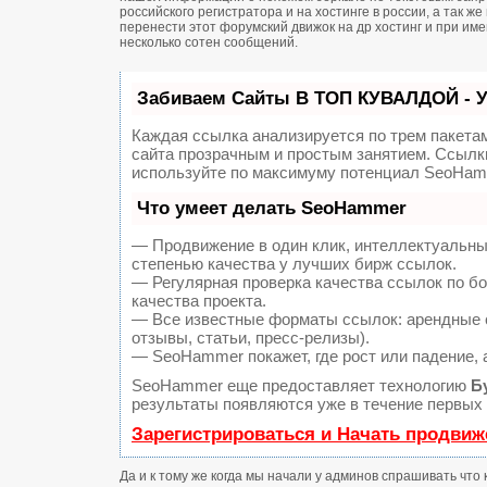
российского регистратора и на хостинге в россии, а так 
перенести этот форумский движок на др хостинг и при и
несколько сотен сообщений.
Забиваем Сайты В ТОП КУВАЛДОЙ - 
Каждая ссылка анализируется по трем пакета
сайта прозрачным и простым занятием. Ссылки
используйте по максимуму потенциал SeoHam
Что умеет делать SeoHammer
— Продвижение в один клик, интеллектуальны
степенью качества у лучших бирж ссылок.
— Регулярная проверка качества ссылок по б
качества проекта.
— Все известные форматы ссылок: арендные с
отзывы, статьи, пресс-релизы).
— SeoHammer покажет, где рост или падение, 
SeoHammer еще предоставляет технологию
Б
результаты появляются уже в течение первых 
Зарегистрироваться и Начать продвиж
Да и к тому же когда мы начали у админов спрашивать что 