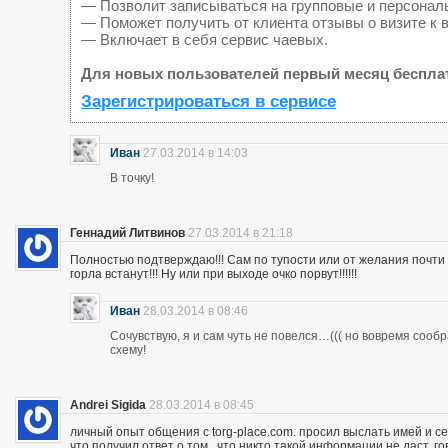
— Позволит записываться на групповые и персонал
— Поможет получить от клиента отзывы о визите к 
— Включает в себя сервис чаевых.
Для новых пользователей первый месяц беспла
Зарегистрироваться в сервисе
Иван
27.03.2014 в 14:03
В точку!
Геннадий Литвинов
27.03.2014 в 21:18
Полностью подтверждаю!!! Сам по тупости или от желания почт
горла встанут!!! Ну или при выходе очко порвут!!!!!!
Иван
28.03.2014 в 08:46
Сочувствую, я и сам чуть не повелся…((( но вовремя сооб
схему!
Andrei Sigida
28.03.2014 в 08:45
личный опыт общения с torg-place.com. просил выслать имей и с
что получил ответ о том , что никто такой информации не даст.