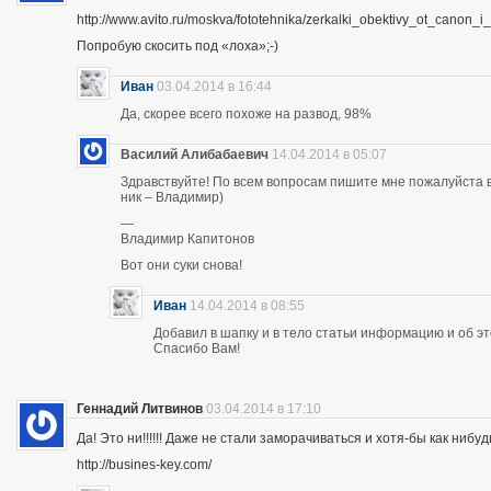
http://www.avito.ru/moskva/fototehnika/zerkalki_obektivy_ot_canon
Попробую скосить под «лоха»;-)
Иван
03.04.2014 в 16:44
Да, скорее всего похоже на развод, 98%
Василий Алибабаевич
14.04.2014 в 05:07
Здравствуйте! По всем вопросам пишите мне пожалуйста в 
ник – Владимир)
—
Владимир Капитонов
Вот они суки снова!
Иван
14.04.2014 в 08:55
Добавил в шапку и в тело статьи информацию и об э
Спасибо Вам!
Геннадий Литвинов
03.04.2014 в 17:10
Да! Это ни!!!!!! Даже не стали заморачиваться и хотя-бы как нибуд
http://busines-key.com/