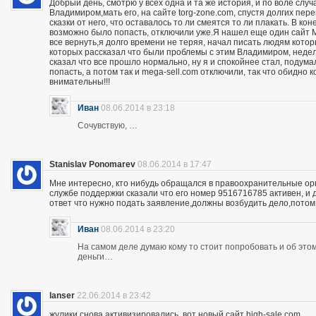
Добрый день, смотрю у всех одна и та же история, и по воле слу
Владимиром,мать его, на сайте torg-zone.com, спустя долгих пере
сказки от него, что оставалось то ли смеятся то ли плакать. В ко
возможно было попасть, отключили уже.Я нашел еще один сайт M
все вернуть,я долго времени не теряя, начал писать людям кото
которых рассказал что были проблемы с этим Владимиром, неделю
сказал что все прошло нормально, ну я и спокойнее стал, подума
попасть, а потом так и mega-sell.com отключили, так что обидно 
внимательны!!!
Иван
08.06.2014 в 23:18
Сочувствую, …
Stanislav Ponomarev
08.06.2014 в 17:47
Мне интересно, кто нибудь обращался в правоохранительные орга
службе поддержки сказали что его номер 9516716785 активен, и 
ответ что нужно подать заявление,должны возбудить дело,потом
Иван
08.06.2014 в 23:20
На самом деле думаю кому то стоит попробовать и об этом 
деньги…
lanser
22.06.2014 в 23:42
жулики снова активизировались, вот новый сайт high-sale.com