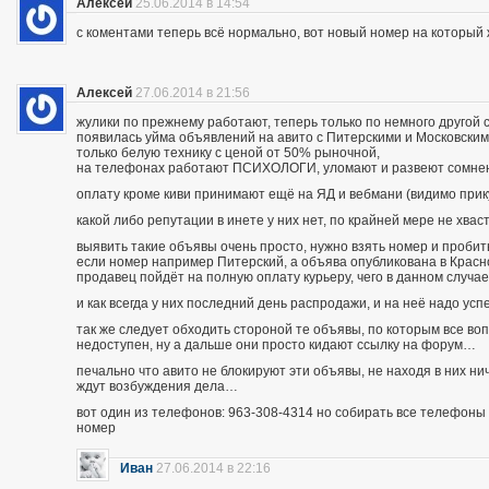
Алексей
25.06.2014 в 14:54
с коментами теперь всё нормально, вот новый номер на которы
Алексей
27.06.2014 в 21:56
жулики по прежнему работают, теперь только по немного другой 
появилась уйма объявлений на авито с Питерскими и Московским
только белую технику с ценой от 50% рыночной,
на телефонах работают ПСИХОЛОГИ, уломают и развеют сомнения
оплату кроме киви принимают ещё на ЯД и вебмани (видимо при
какой либо репутации в инете у них нет, по крайней мере не хва
выявить такие объявы очень просто, нужно взять номер и пробить п
если номер например Питерский, а объява опубликована в Красно
продавец пойдёт на полную оплату курьеру, чего в данном случа
и как всегда у них последний день распродажи, и на неё надо усп
так же следует обходить стороной те объявы, по которым все во
недоступен, ну а дальше они просто кидают ссылку на форум…
печально что авито не блокируют эти объявы, не находя в них ни
ждут возбуждения дела…
вот один из телефонов: 963-308-4314 но собирать все телефоны н
номер
Иван
27.06.2014 в 22:16