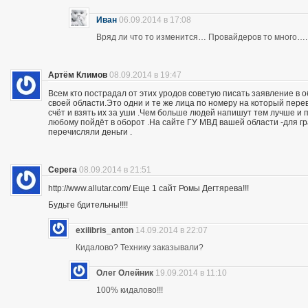
Иван
06.09.2014 в 17:08
Вряд ли что то изменится… Провайдеров то много….
Артём Климов
08.09.2014 в 19:47
Всем кто пострадал от этих уродов советую писать заявление в 
своей области.Это одни и те же лица по номеру на который пер
счёт и взять их за уши .Чем больше людей напишут тем лучше и 
любому пойдёт в оборот .На сайте ГУ МВД вашей области -для г
перечисляли деньги .
Серега
08.09.2014 в 21:51
http://www.allutar.com/ Еще 1 сайт Ромы Дегтярева!!!
Будьте бдительны!!!!
exilibris_anton
14.09.2014 в 22:07
Кидалово? Технику заказывали?
Олег Олейник
19.09.2014 в 11:10
100% кидалово!!!