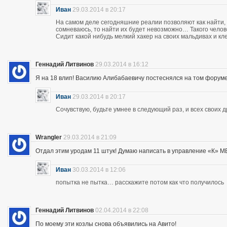
Иван
29.03.2014 в 20:17
На самом деле сегодняшние реалии позволяют как найти, 
сомневаюсь, то найти их будет невозможно… Такого чело
Сидит какой нибудь мелкий хакер на своих мальдивах и кл
Геннадий Литвинов
29.03.2014 в 16:12
Я на 18 влип! Василию Алибабаевичу постеснялся на том форуме призна
Иван
29.03.2014 в 20:17
Сочувствую, будьте умнее в следующий раз, и всех своих 
Wrangler
29.03.2014 в 21:09
Отдал этим уродам 11 штук! Думаю написать в управление «К» МВД
Иван
30.03.2014 в 12:06
попытка не пытка… расскажите потом как что получилось
Геннадий Литвинов
02.04.2014 в 22:08
По моему эти козлы снова объявились на Авито!