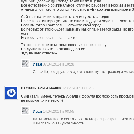
чуть-чуть дороже 🙂 Отсюда такая низкая цена.
Все естественно оригинальное, отлично работает в России и есте
отличатся от того, что вы купите у нас в мВидео или например в 
Сейчас в наличии, отправить вам могу хоть сегодня.
Но если вас интересует что то еще или другая модель — можете 
Если вы готовы заказать — скажите свой город.
Во первых от этого будет зависить как оплачивается заказ, во вто
есть.
Если есть вопросы — задавайте!
Так же если хотите можем связаться по телефону.
Но лучше по почте, тк звонки дорогие.
Жду вашего ответа!»
Иван
07.04.2014 в 10:28
Спасибо, все дружно кладем в копилку этот развод и мотае
Василий Алибабаевич
14.04.2014 в 08:45
Суки стали умнее, теперь убрали с форума возможность просмот
не поможет, я не верю)))
Иван
14.04.2014 в 08:55
Да, можем спасти остальных только распространением и
Вам спасибо за бдительность