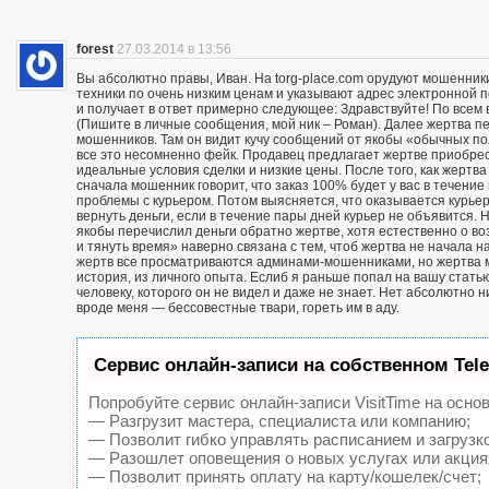
forest
27.03.2014 в 13:56
Вы абсолютно правы, Иван. На torg-place.com орудуют мошенни
техники по очень низким ценам и указывают адрес электронной 
и получает в ответ примерно следующее: Здравствуйте! По всем в
(Пишите в личные сообщения, мой ник – Роман). Далее жертва п
мошенников. Там он видит кучу сообщений от якобы «обычных пол
все это несомненно фейк. Продавец предлагает жертве приобрест
идеальные условия сделки и низкие цены. После того, как жерт
сначала мошенник говорит, что заказ 100% будет у вас в течение 
проблемы с курьером. Потом выясняется, что оказывается курьер
вернуть деньги, если в течение пары дней курьер не объявится. Н
якобы перечислил деньги обратно жертве, хотя естественно о воз
и тянуть время» наверно связана с тем, чтоб жертва не начала н
жертв все просматриваются админами-мошенниками, но жертва м
история, из личного опыта. Еслиб я раньше попал на вашу статью
человеку, которого он не видел и даже не знает. Нет абсолютно 
вроде меня — бессовестные твари, гореть им в аду.
Сервис онлайн-записи на собственном Tel
Попробуйте сервис онлайн-записи VisitTime на основ
— Разгрузит мастера, специалиста или компанию;
— Позволит гибко управлять расписанием и загрузк
— Разошлет оповещения о новых услугах или акция
— Позволит принять оплату на карту/кошелек/счет;