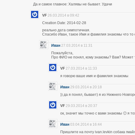
Да и самое главное: Халявы не бывает. Удачи
VF
26.03.2014 в 09:42
Creation Date: 2014-02-28
реально дата симпотичная.
Спасибо Иван, такое Имя и фамилия знакомы что то 
Иван
27.03.2014 в 11:31
Пожалуйста,
Про ФИО не понял, кому знакомы? Вам? Может т
VF
27.03.2014 в 11:33
я говорю ваше имя и фамилия знакомы
Иван
29.03.2014 в 20:18
)) да я понял, бывает) я из Нижнего Новго
VF
29.03.2014 в 20:37
ок, значит мы точно с вами знакомы 🙂 я т
Иван
03.04.2014 в 16:44
Пришлите на почту ivan.levkin собака гмайл