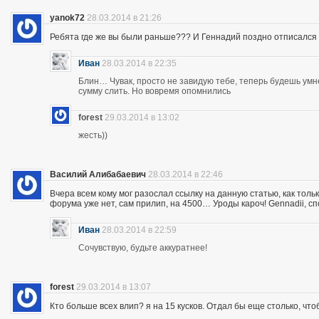
yanok72
28.03.2014 в 21:26
Ребята где же вы были раньше??? И Геннадий поздно отписался 
Иван
28.03.2014 в 22:35
Блин… Чувак, просто не завидую тебе, теперь будешь ум
сумму слить. Но вовремя опомнились
forest
29.03.2014 в 13:02
жесть))
Василий Алибабаевич
28.03.2014 в 22:46
Вчера всем кому мог разослал ссылку на данную статью, как толь
форума уже нет, сам прилип, на 4500… Уроды кароч! Gennadii, сп
Иван
28.03.2014 в 22:59
Сочувствую, будьте аккуратнее!
forest
29.03.2014 в 13:07
Кто больше всех влип? я на 15 кусков. Отдал бы еще столько, что