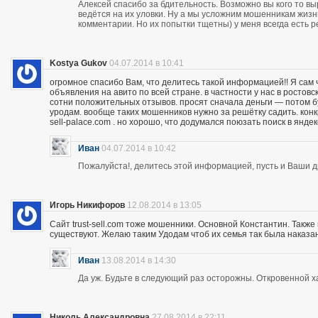
Алексей спасибо за бдительность. Возможно вы кого то вы
ведётся на их уловки. Ну а мы усложним мошенникам жизнь
комментарии. Но их попытки тщетны) у меня всегда есть р
Kostya Gukov
04.07.2014 в 10:41
огромное спасибо Вам, что делитесь такой информацией!! Я сам
объявления на авито по всей стране. в частности у нас в ростов
сотни положительных отзывов. просят сначала деньги — потом бу
уродам. вообще таких мошенников нужно за решётку садить. кон
sell-palace.com . но хорошо, что додумался поюзать поиск в янде
Иван
04.07.2014 в 10:42
Пожалуйста!, делитесь этой информацией, пусть и Ваши др
Игорь Никифоров
12.08.2014 в 13:05
Сайт trust-sell.com тоже мошенники. Основной Константин. Также
существуют. Желаю таким Удодам чтоб их семья так была наказан
Иван
13.08.2014 в 14:30
Да уж. Будьте в следующий раз осторожны. Откровенной х
Николь Александровна
27.08.2014 в 22:11