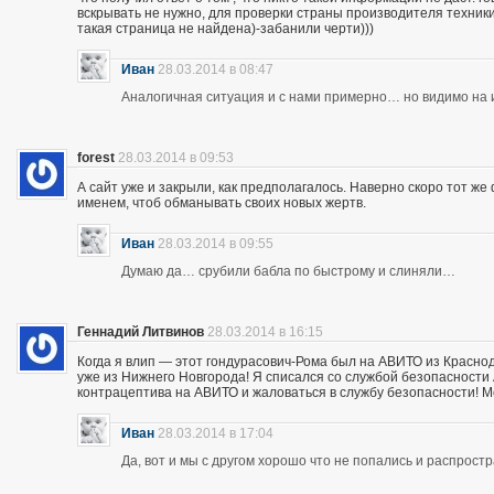
вскрывать не нужно, для проверки страны производителя техники,
такая страница не найдена)-забанили черти)))
Иван
28.03.2014 в 08:47
Аналогичная ситуация и с нами примерно… но видимо на и
forest
28.03.2014 в 09:53
А сайт уже и закрыли, как предполагалось. Наверно скоро тот ж
именем, чтоб обманывать своих новых жертв.
Иван
28.03.2014 в 09:55
Думаю да… срубили бабла по быстрому и слиняли…
Геннадий Литвинов
28.03.2014 в 16:15
Когда я влип — этот гондурасович-Рома был на АВИТО из Краснод
уже из Нижнего Новгорода! Я списался со службой безопасности А
контрацептива на АВИТО и жаловаться в службу безопасности! Мож
Иван
28.03.2014 в 17:04
Да, вот и мы с другом хорошо что не попались и распрос