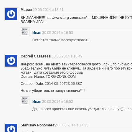
Мария
29.05.2014 в 13:21
ВНИМАНИЕ!!!! http://www.torg-zone.com/ — МОШЕННИКИ!!! НЕ
ВЛАДИМИРА!!!
Иван
30.05.2014 в 16:53
Остается только посочувствовать.
Сергей Саватеев
30.05.2014 в 16:49
Доброго всем.. на авито заинтересовался фото.. пришло письмо с
убедительно, чуть было не клюнул.. На яндексе ничего про эту к
кстати.. дата создания этого форума
Domain Name: TORG-ZONE.COM
Creation Date: 2014-05-20T23:56:38Z
Но как убедительно пишут сволочи!!!!!!
Иван
30.05.2014 в 16:52
Да, на всех проектах они оочень убедительно пишут))… з
Stanislav Ponomarev
08.06.2014 в 17:35