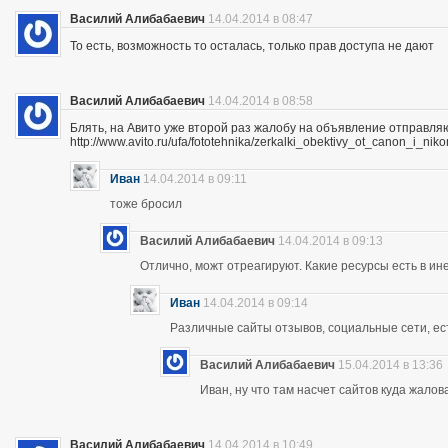
Василий Алибабаевич
14.04.2014 в 08:47
То есть, возможность то осталась, только прав доступа не дают
Василий Алибабаевич
14.04.2014 в 08:58
Блять, на Авито уже второй раз жалобу на объявление отправля
http://www.avito.ru/ufa/fototehnika/zerkalki_obektivy_ot_canon_i_
Иван
14.04.2014 в 09:11
тоже бросил
Василий Алибабаевич
14.04.2014 в 09:13
Отлично, можт отреагируют. Какие ресурсы есть в ине
Иван
14.04.2014 в 09:14
Различные сайты отзывов, социальные сети, ес
Василий Алибабаевич
15.04.2014 в 13:36
Иван, ну что там насчет сайтов куда жалов
Василий Алибабаевич
14.04.2014 в 10:49