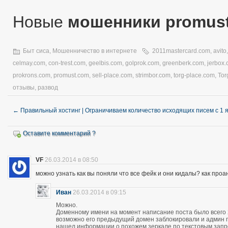
Новые
мошенники promus
Быт сиса
,
Мошенничество в интернете
2011mastercard.com
,
avito
celmay.com
,
con-trest.com
,
geelbis.com
,
golprok.com
,
greenberk.com
,
jerbox
prokrons.com
,
promust.com
,
sell-place.com
,
strimbor.com
,
torg-place.com
,
Tor
отзывы
,
развод
←
Правильный хостинг | Ограничиваем количество исходящих писем с 1 
Оставите комментарий ?
VF
26.03.2014 в 08:50
можно узнать как вы поняли что все фейк и они кидалы? как про
Иван
26.03.2014 в 09:15
Можно.
Доменному имени на момент написание поста было всего 28
возможно его предыдущий домен заблокировали и админ про
нашел информации о похожем зеркале по текстовым запро