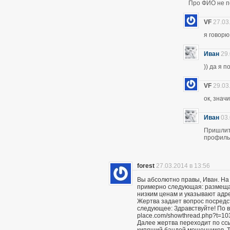
Про ФИО не по
VF
27.03
я говор
Иван
29.
)) да я 
VF
29.03
ок, знач
Иван
03.
Пришлите
профиль 
forest
27.03.2014 в 13:56
Вы абсолютно правы, Иван. На
примерно следующая: размещаю
низким ценам и указывают адр
Жертва задает вопрос посредс
следующее: Здравствуйте! По вс
place.com/showthread.php?t=10
Далее жертва переходит по сс