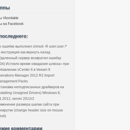
уппы
ы Vkontakte
ы на Facebook
последнего:
о ошибке выполнил chmod -R user:user /*
 инструкция как вернуть назад
Удаленный сервер возвратил ошибку:
504) Истекло время ожидания шлюза» при
обавлении vCenter 6 в Veeam 9
perations Manager 2012 R2 Import
anagement Packs
становка неподписанных драйверов на
nstalling Unsigned Drivers) Windows 8,
1.2012, server 2012r2
зменение размера шапки сайта при
рокрутке (change header size on mouse
roll)
ежие комментарии