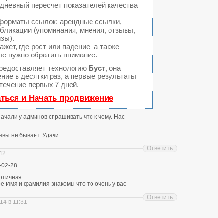
едневный пересчет показателей качества
форматы ссылок: арендные ссылки,
бликации (упоминания, мнения, отзывы,
изы).
ет, где рост или падение, а также
ые нужно обратить внимание.
редоставляет технологию
Буст
, она
ние в десятки раз, а первые результаты
течение первых 7 дней.
аться и Начать продвижение
 начали у админов спрашивать что к чему. Нас
явы не бывает. Удачи
Ответить
:42
-02-28
отичная.
е Имя и фамилия знакомы что то очень у вас
Ответить
14 в 11:31