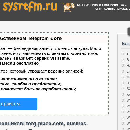
обственном Telegram-боте
Ка
знает — без ведения записи клиентов никуда. Мало
сание, но и напоминать клиентам о визитах тоже.
1
альный вариант:
сервис VisitTime.
B
 месяц бесплатно
.
H
стов, который упрощает ведение записей:
Li
MS
 напоминает им о визите;
R
евые, кэшбэк и предоплаты;
 помогает больше зарабатывать;
S
w
W
 сервисом
W
W
W
нников! torg-place.com, busines-
W
W