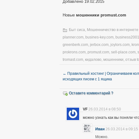
Добавлено 19.02.2015
Новые
мошенники promust.com
Быт сиса
,
Мошенничество в интернете
planner.com
,
busines-key.com
,
business200
greenberk.com
,
jerbox.com
,
joylors.com
,
kro
prokrons.com
,
promust.com
,
sell-place.com
,
tromast.com
,
кидалово
,
мошенники
,
отзыв t
←
Правильный хостинг | Ограничиваем ко
исходящих писем с 1 ящика
Оставите комментарий ?
VF
26.03.2014 в 08:50
можно узнать как вы поняли чт
Иван
26.03.2014 в 09:15
Можно.