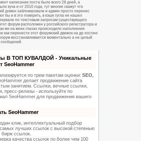
ент написание поста было всего 28 дней, а
о куча и от 2010 года, тут многие скажут что
ий домен заблокировали и админ просто перенес
ог бы и в это поверить, в кэше гугла не нашел
зеркале по текстовым запросам существующего
 этот форум расположен у российского регистратора и
 так же на моих глазах происходило наполнения
ю как перенести этот форумский движок на др хостинг
форум восстанавливается моментально а не целый
н сообщений.
ты В ТОП КУВАЛДОЙ - Уникальные
от SeoHammer
ализируется по трем пакетам оценки:
SEO,
oHammer делает продвижение сайта
стым занятием. Ссылки, вечные ссылки,
я, пресс-релизы - используйте по
иал SeoHammer для продвижения вашего
ать SeoHammer
один клик, интеллектуальный подбор
а самых лучших ссылок с высокой степенью
 бирж ссылок.
ерка качества ссылок по более чем 100