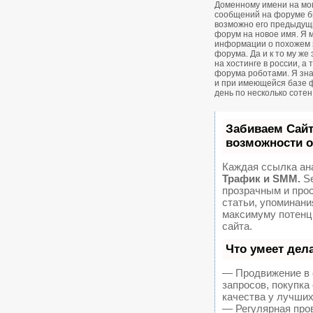
Доменному имени на мом
сообщений на форуме был
возможно его предыдущ
форум на новое имя. Я м
информации о похожем 
форума. Да и к то му же
на хостинге в россии, а
форума роботами. Я зна
и при имеющейся базе 
день по несколько соте
Забиваем Сай
возможности 
Каждая ссылка ан
Трафик и SMM.
Se
прозрачным и про
статьи, упоминани
максимуму потенц
сайта.
Что умеет дел
— Продвижение в 
запросов, покупк
качества у лучших
— Регулярная пров