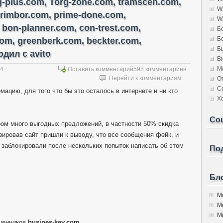
rg-plus.com, Torg-zone.com, tramscen.com,
W
trimbor.com, prime-done.com,
W
 bon-planner.com, con-trest.com,
Б
Б
com, greenberk.com, beckter.com,
Б
дил с avito
В
М
14
Оставить комментарий
598 комментариев
Перейти к комментариям
О
С
мацию, для того что бы это осталось в интернете и ни кто
Х
Со
ором много выгодных предложений, в частности 50% скидка
изировав сайт пришли к выводу, что все сообщения фейк, и
 заблокировали после нескольких попыток написать об этом
Под
Бло
Мо
М
Мы
шенников
busines-key.com