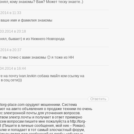
нял, кому знакомы? Вам? Может теску знаете..)
.2014 в 11:33
ю ваше имя и фамилия знакомы
03.2014 в 20:18
понял, бывает) я из Нижнего Новгорода
.2014 в 20:37
ит мы точно с вами знакомы 🙂 я тоже из НН
04.2014 в 16:44
 на почту ivan.levkin собака гмайл ком ссылку на
в соц сети)))
Ответить
 torg-place.com орудуют мошенники. Система
т на авито объявления о продаже техники по очень
ес электронной почты для уточнения вопросов.
твом электр.почты и получает в ответ примерно
ем вопросам пишите мне пожалуйста в http://torg-
3 (Пишите в личные сообщения, мой ник – Роман).
ылке и попадает в тот самый злосчастный форум,