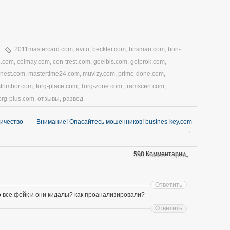
2011mastercard.com
,
avito
,
beckter.com
,
birsman.com
,
bon-
1.com
,
celmay.com
,
con-trest.com
,
geelbis.com
,
golprok.com
,
nnest.com
,
mastertime24.com
,
muvizy.com
,
prime-done.com
,
strimbor.com
,
torg-place.com
,
Torg-zone.com
,
tramscen.com
,
org-plus.com
,
отзывы
,
развод
личество
Внимание! Опасайтесь мошенников! busines-key.com
→
598 Комментарии。
Ответить
о все фейк и они кидалы? как проанализировали?
Ответить