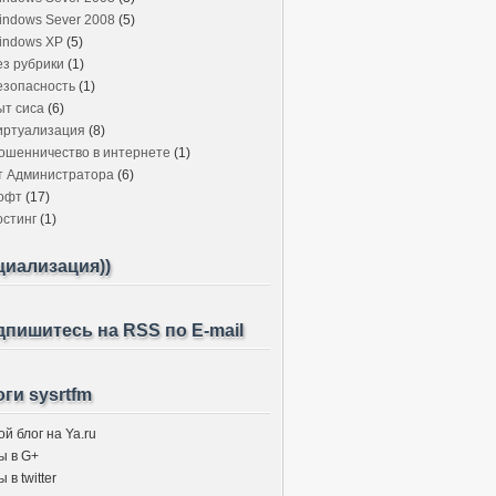
indows Sever 2008
(5)
indows XP
(5)
ез рубрики
(1)
езопасность
(1)
ыт сиса
(6)
иртуализация
(8)
ошенничество в интернете
(1)
т Администратора
(6)
офт
(17)
остинг
(1)
циализация))
пишитесь на RSS по E-mail
ги sysrtfm
й блог на Ya.ru
ы в G+
 в twitter