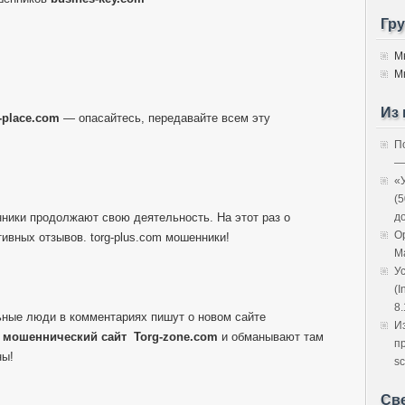
Гр
М
М
Из 
l-place.com
— опасайтесь, передавайте всем эту
П
—
«
(
нники продолжают свою деятельность. На этот раз о
д
O
ивных отзывов. torg-plus.com мошенники!
M
У
(I
8.
ные люди в комментариях пишут о новом сайте
И
й
мошеннический сайт
Torg-zone.com
и обманывают там
п
ны!
sc
Св