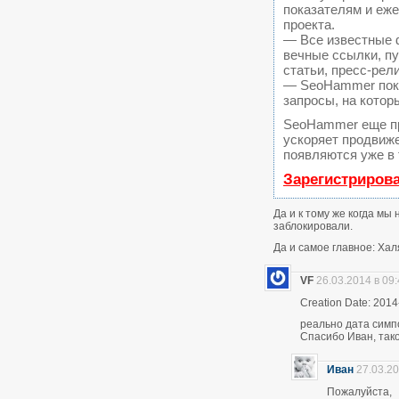
показателям и еж
проекта.
— Все известные 
вечные ссылки, пу
статьи, пресс-рел
— SeoHammer покаж
запросы, на котор
SeoHammer еще п
ускоряет продвиже
появляются уже в 
Зарегистриров
Да и к тому же когда мы
заблокировали.
Да и самое главное: Хал
VF
26.03.2014 в 09
Creation Date: 2014
реально дата симп
Спасибо Иван, тако
Иван
27.03.20
Пожалуйста,