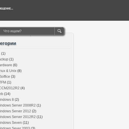
тегории
c
(1)
ackup
(1)
ardware
(6)
nux & Unix
(8)
office
(3)
TFM
(1)
CCM2012R2
(4)
eb
(14)
indows 8
(2)
indows Server 2008R2
(1)
indows Server 2012
(2)
indows Server 2012R2
(11)
indows Seven
(11)
indows Sever 2003
(3)