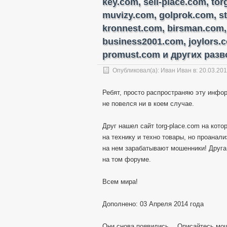
key.com, sell-place.com, to
muvizy.com, golprok.com, s
kronnest.com, birsman.com,
business2001.com, joylors.
promust.com и других разво
Опубликовал(а):
Иван Иван
в: 20.03.20
Ребят, просто распространяю эту инфор
не повелся ни в коем случае.
Друг нашел сайт torg-place.com на кот
на технику и техно товары, но проанал
на нем зарабатывают мошенники! Друга
на том форуме.
Всем мира!
Дополнено: 03 Апреля 2014 года
Они снова появились… Описайтесь мо