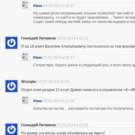
Иван
29.03.2014 в 20:17
На самом деле сегодняшние реалии позволяют как найти, 
сомневаюсь, то найти их будет невозможно… Такого чело
Сидит какой нибудь мелкий хакер на своих мальдивах и кл
Геннадий Литвинов
29.03.2014 в 16:12
Я на 18 влип! Василию Алибабаевичу постеснялся на том форуме призна
Иван
29.03.2014 в 20:17
Сочувствую, будьте умнее в следующий раз, и всех своих 
Wrangler
29.03.2014 в 21:09
Отдал этим уродам 11 штук! Думаю написать в управление «К» МВД
Иван
30.03.2014 в 12:06
попытка не пытка… расскажите потом как что получилось
Геннадий Литвинов
02.04.2014 в 22:08
По моему эти козлы снова объявились на Авито!