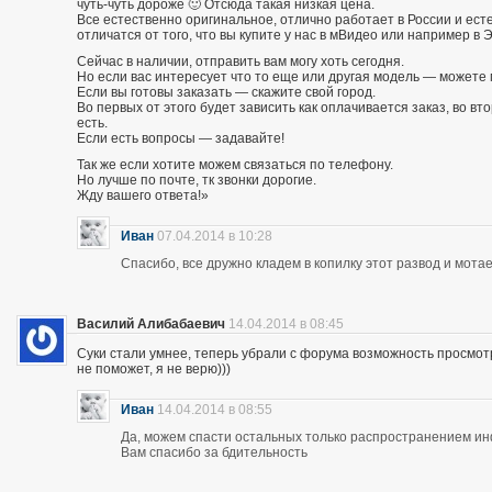
чуть-чуть дороже 🙂 Отсюда такая низкая цена.
Все естественно оригинальное, отлично работает в России и есте
отличатся от того, что вы купите у нас в мВидео или например в 
Сейчас в наличии, отправить вам могу хоть сегодня.
Но если вас интересует что то еще или другая модель — можете 
Если вы готовы заказать — скажите свой город.
Во первых от этого будет зависить как оплачивается заказ, во вто
есть.
Если есть вопросы — задавайте!
Так же если хотите можем связаться по телефону.
Но лучше по почте, тк звонки дорогие.
Жду вашего ответа!»
Иван
07.04.2014 в 10:28
Спасибо, все дружно кладем в копилку этот развод и мотае
Василий Алибабаевич
14.04.2014 в 08:45
Суки стали умнее, теперь убрали с форума возможность просмот
не поможет, я не верю)))
Иван
14.04.2014 в 08:55
Да, можем спасти остальных только распространением и
Вам спасибо за бдительность