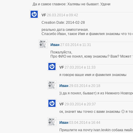
Да и самое главное: Халявы не бывает. Удачи
VF
26.03.2014 в 09:42
Creation Date: 2014-02-28
реально дата симпотичная.
Спасибо Иван, такое Имя и фамилия знакомы что то 
Иван
27.03.2014 в 11:31
Пожалуйста,
Про ФИО не понял, кому знакомы? Вам? Может т
VF
27.03.2014 в 11:33
я говорю ваше имя и фамилия знакомы
Иван
29.03.2014 в 20:18
)) да я понял, бывает) я из Нижнего Новго
VF
29.03.2014 в 20:37
ок, значит мы точно с вами знакомы 🙂 я т
Иван
03.04.2014 в 16:44
Пришлите на почту ivan.levkin собака гмайл