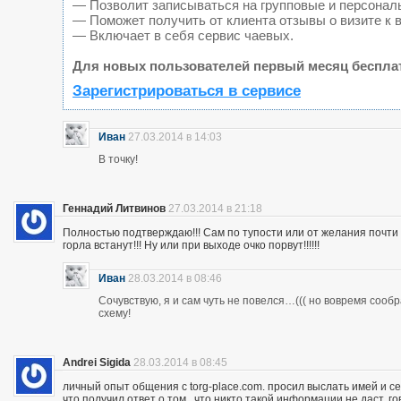
— Позволит записываться на групповые и персонал
— Поможет получить от клиента отзывы о визите к 
— Включает в себя сервис чаевых.
Для новых пользователей первый месяц беспла
Зарегистрироваться в сервисе
Иван
27.03.2014 в 14:03
В точку!
Геннадий Литвинов
27.03.2014 в 21:18
Полностью подтверждаю!!! Сам по тупости или от желания почт
горла встанут!!! Ну или при выходе очко порвут!!!!!!
Иван
28.03.2014 в 08:46
Сочувствую, я и сам чуть не повелся…((( но вовремя сооб
схему!
Andrei Sigida
28.03.2014 в 08:45
личный опыт общения с torg-place.com. просил выслать имей и с
что получил ответ о том , что никто такой информации не даст.