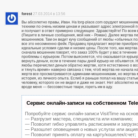
forest
27.03.2014 в 13:56
Вы абсолютно правы, Иван. На torg-place.com орудуют мошенни
техники по очень низким ценам и указывают адрес электронной 
и получает в ответ примерно следующее: Здравствуйте! По всем в
(Пишите в личные сообщения, мой ник – Роман). Далее жертва п
мошенников. Там он видит кучу сообщений от якобы «обычных пол
все это несомненно фейк. Продавец предлагает жертве приобрест
идеальные условия сделки и низкие цены. После того, как жерт
сначала мошенник говорит, что заказ 100% будет у вас в течение 
проблемы с курьером. Потом выясняется, что оказывается курьер
вернуть деньги, если в течение пары дней курьер не объявится. Н
якобы перечислил деньги обратно жертве, хотя естественно о воз
и тянуть время» наверно связана с тем, чтоб жертва не начала н
жертв все просматриваются админами-мошенниками, но жертва м
история, из личного опыта. Еслиб я раньше попал на вашу статью
человеку, которого он не видел и даже не знает. Нет абсолютно 
вроде меня — бессовестные твари, гореть им в аду.
Сервис онлайн-записи на собственном Tel
Попробуйте сервис онлайн-записи VisitTime на основ
— Разгрузит мастера, специалиста или компанию;
— Позволит гибко управлять расписанием и загрузк
— Разошлет оповещения о новых услугах или акция
— Позволит принять оплату на карту/кошелек/счет;