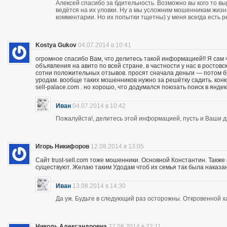
Алексей спасибо за бдительность. Возможно вы кого то вы
ведётся на их уловки. Ну а мы усложним мошенникам жизнь
комментарии. Но их попытки тщетны) у меня всегда есть р
Kostya Gukov
04.07.2014 в 10:41
огромное спасибо Вам, что делитесь такой информацией!! Я сам
объявления на авито по всей стране. в частности у нас в ростов
сотни положительных отзывов. просят сначала деньги — потом бу
уродам. вообще таких мошенников нужно за решётку садить. кон
sell-palace.com . но хорошо, что додумался поюзать поиск в янде
Иван
04.07.2014 в 10:42
Пожалуйста!, делитесь этой информацией, пусть и Ваши др
Игорь Никифоров
12.08.2014 в 13:05
Сайт trust-sell.com тоже мошенники. Основной Константин. Также
существуют. Желаю таким Удодам чтоб их семья так была наказан
Иван
13.08.2014 в 14:30
Да уж. Будьте в следующий раз осторожны. Откровенной х
Николь Александровна
27.08.2014 в 22:11