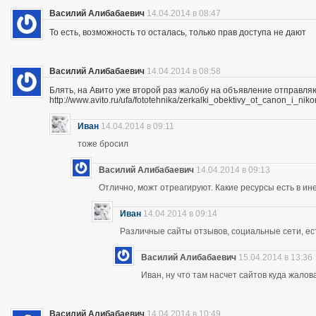
Василий Алибабаевич
14.04.2014 в 08:47
То есть, возможность то осталась, только прав доступа не дают
Василий Алибабаевич
14.04.2014 в 08:58
Блять, на Авито уже второй раз жалобу на объявление отправля
http://www.avito.ru/ufa/fototehnika/zerkalki_obektivy_ot_canon_i_
Иван
14.04.2014 в 09:11
тоже бросил
Василий Алибабаевич
14.04.2014 в 09:13
Отлично, можт отреагируют. Какие ресурсы есть в ине
Иван
14.04.2014 в 09:14
Различные сайты отзывов, социальные сети, ес
Василий Алибабаевич
15.04.2014 в 13:36
Иван, ну что там насчет сайтов куда жалов
Василий Алибабаевич
14.04.2014 в 10:49