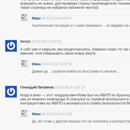
вскрывать не нужно, для проверки страны производителя техники,
такая страница не найдена)-забанили черти)))
Иван
28.03.2014 в 08:47
Аналогичная ситуация и с нами примерно… но видимо на и
forest
28.03.2014 в 09:53
А сайт уже и закрыли, как предполагалось. Наверно скоро тот ж
именем, чтоб обманывать своих новых жертв.
Иван
28.03.2014 в 09:55
Думаю да… срубили бабла по быстрому и слиняли…
Геннадий Литвинов
28.03.2014 в 16:15
Когда я влип — этот гондурасович-Рома был на АВИТО из Краснод
уже из Нижнего Новгорода! Я списался со службой безопасности А
контрацептива на АВИТО и жаловаться в службу безопасности! Мож
Иван
28.03.2014 в 17:04
Да, вот и мы с другом хорошо что не попались и распрос