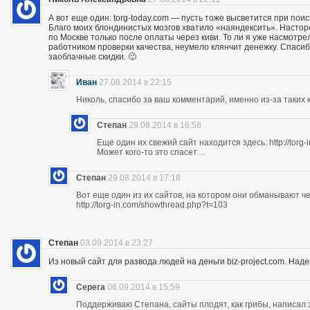
А вот еще один: torg-today.com — пусть тоже высветится при поис
Благо моих блондинистых мозгов хватило «наяндексить». Насторо
по Москве только после оплаты через киви. То ли я уже насмотр
работником проверки качества, неумело клянчит денежку. Спасибо
заоблачные скидки. 🙂
Иван
27.08.2014 в 22:15
Николь, спасибо за ваш комментарий, именно из-за таких к
Степан
29.08.2014 в 16:58
Еще один их свежий сайт находится здесь: http://torg
Может кого-то это спасет…
Степан
29.08.2014 в 17:18
Вот еще один из их сайтов, на котором они обманывают ч
http://torg-in.com/showthread.php?t=103
Степан
03.09.2014 в 23:27
Из новый сайт для развода людей на деньги biz-project.com. Надеюс
Серега
06.09.2014 в 15:59
Поддерживаю Степана, сайты плодят, как грибы, написал 