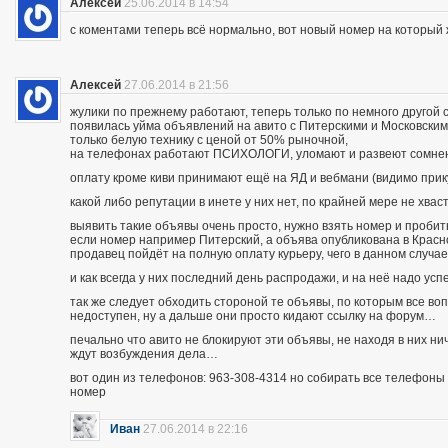
Алексей
25.06.2014 в 14:54
с коментами теперь всё нормально, вот новый номер на которы
Алексей
27.06.2014 в 21:56
жулики по прежнему работают, теперь только по немного другой 
появилась уйма объявлений на авито с Питерскими и Московским
только белую технику с ценой от 50% рыночной,
на телефонах работают ПСИХОЛОГИ, уломают и развеют сомнения
оплату кроме киви принимают ещё на ЯД и вебмани (видимо при
какой либо репутации в инете у них нет, по крайней мере не хва
выявить такие объявы очень просто, нужно взять номер и пробить п
если номер например Питерский, а объява опубликована в Красно
продавец пойдёт на полную оплату курьеру, чего в данном случа
и как всегда у них последний день распродажи, и на неё надо усп
так же следует обходить стороной те объявы, по которым все во
недоступен, ну а дальше они просто кидают ссылку на форум…
печально что авито не блокируют эти объявы, не находя в них ни
ждут возбуждения дела…
вот один из телефонов: 963-308-4314 но собирать все телефоны н
номер
Иван
27.06.2014 в 22:16