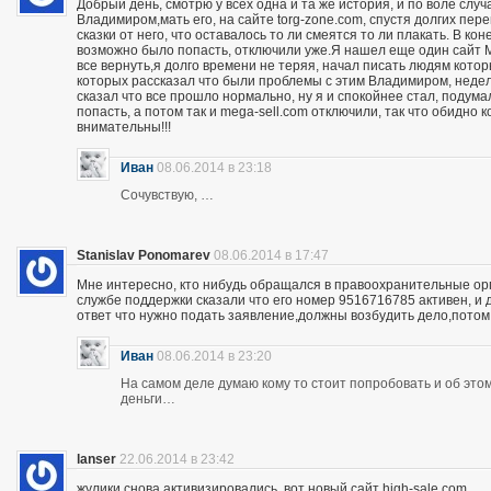
Добрый день, смотрю у всех одна и та же история, и по воле слу
Владимиром,мать его, на сайте torg-zone.com, спустя долгих пере
сказки от него, что оставалось то ли смеятся то ли плакать. В ко
возможно было попасть, отключили уже.Я нашел еще один сайт M
все вернуть,я долго времени не теряя, начал писать людям кото
которых рассказал что были проблемы с этим Владимиром, неделю
сказал что все прошло нормально, ну я и спокойнее стал, подума
попасть, а потом так и mega-sell.com отключили, так что обидно 
внимательны!!!
Иван
08.06.2014 в 23:18
Сочувствую, …
Stanislav Ponomarev
08.06.2014 в 17:47
Мне интересно, кто нибудь обращался в правоохранительные орга
службе поддержки сказали что его номер 9516716785 активен, и 
ответ что нужно подать заявление,должны возбудить дело,потом
Иван
08.06.2014 в 23:20
На самом деле думаю кому то стоит попробовать и об этом 
деньги…
lanser
22.06.2014 в 23:42
жулики снова активизировались, вот новый сайт high-sale.com