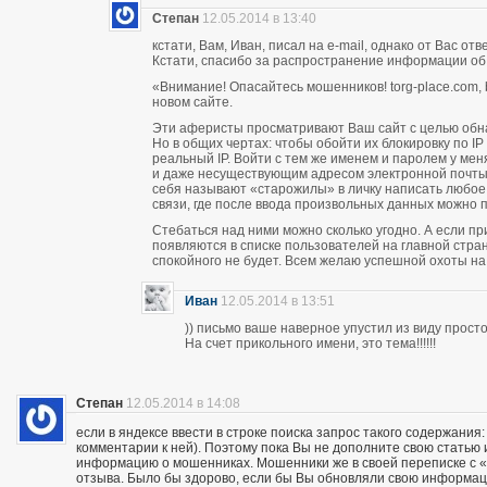
Степан
12.05.2014 в 13:40
кстати, Вам, Иван, писал на e-mail, однако от Вас о
Кстати, спасибо за распространение информации об
«Внимание! Опасайтесь мошенников! torg-place.com, bu
новом сайте.
Эти аферисты просматривают Ваш сайт с целью обн
Но в общих чертах: чтобы обойти их блокировку по 
реальный IP. Войти с тем же именем и паролем у м
и даже несуществующим адресом электронной почты п
себя называют «старожилы» в личку написать любое
связи, где после ввода произвольных данных можно пи
Стебаться над ними можно сколько угодно. А если п
появляются в списке пользователей на главной стран
спокойного не будет. Всем желаю успешной охоты н
Иван
12.05.2014 в 13:51
)) письмо ваше наверное упустил из виду прос
На счет прикольного имени, это тема!!!!!!
Степан
12.05.2014 в 14:08
если в яндексе ввести в строке поиска запрос такого содержания:
комментарии к ней). Поэтому пока Вы не дополните свою статью
информацию о мошенниках. Мошенники же в своей переписке с «кл
отзыва. Было бы здорово, если бы Вы обновляли свою информац