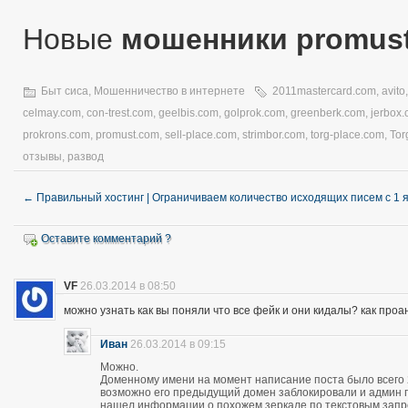
Новые
мошенники promus
Быт сиса
,
Мошенничество в интернете
2011mastercard.com
,
avito
celmay.com
,
con-trest.com
,
geelbis.com
,
golprok.com
,
greenberk.com
,
jerbox
prokrons.com
,
promust.com
,
sell-place.com
,
strimbor.com
,
torg-place.com
,
Tor
отзывы
,
развод
←
Правильный хостинг | Ограничиваем количество исходящих писем с 1 
Оставите комментарий ?
VF
26.03.2014 в 08:50
можно узнать как вы поняли что все фейк и они кидалы? как про
Иван
26.03.2014 в 09:15
Можно.
Доменному имени на момент написание поста было всего 28
возможно его предыдущий домен заблокировали и админ про
нашел информации о похожем зеркале по текстовым запро