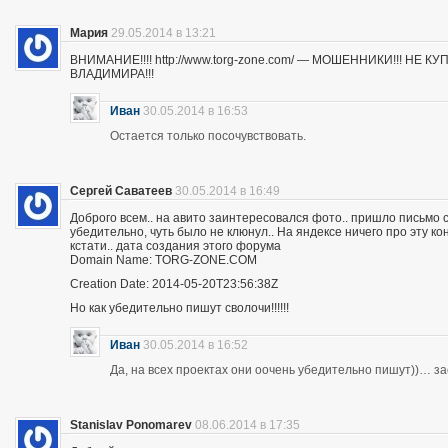
Мария
29.05.2014 в 13:21
ВНИМАНИЕ!!!! http://www.torg-zone.com/ — МОШЕННИКИ!!! НЕ
ВЛАДИМИРА!!!
Иван
30.05.2014 в 16:53
Остается только посочувствовать.
Сергей Саватеев
30.05.2014 в 16:49
Доброго всем.. на авито заинтересовался фото.. пришло письмо с
убедительно, чуть было не клюнул.. На яндексе ничего про эту к
кстати.. дата создания этого форума
Domain Name: TORG-ZONE.COM
Creation Date: 2014-05-20T23:56:38Z
Но как убедительно пишут сволочи!!!!!!
Иван
30.05.2014 в 16:52
Да, на всех проектах они оочень убедительно пишут))… з
Stanislav Ponomarev
08.06.2014 в 17:35