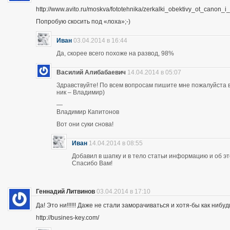
http://www.avito.ru/moskva/fototehnika/zerkalki_obektivy_ot_canon
Попробую скосить под «лоха»;-)
Иван
03.04.2014 в 16:44
Да, скорее всего похоже на развод, 98%
Василий Алибабаевич
14.04.2014 в 05:07
Здравствуйте! По всем вопросам пишите мне пожалуйста в 
ник – Владимир)
—
Владимир Капитонов
Вот они суки снова!
Иван
14.04.2014 в 08:55
Добавил в шапку и в тело статьи информацию и об э
Спасибо Вам!
Геннадий Литвинов
03.04.2014 в 17:10
Да! Это ни!!!!!! Даже не стали заморачиваться и хотя-бы как нибуд
http://busines-key.com/