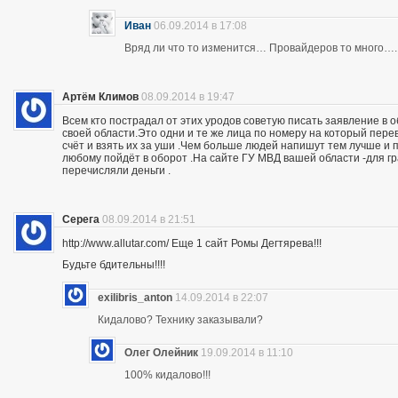
Иван
06.09.2014 в 17:08
Вряд ли что то изменится… Провайдеров то много….
Артём Климов
08.09.2014 в 19:47
Всем кто пострадал от этих уродов советую писать заявление в 
своей области.Это одни и те же лица по номеру на который пер
счёт и взять их за уши .Чем больше людей напишут тем лучше и 
любому пойдёт в оборот .На сайте ГУ МВД вашей области -для г
перечисляли деньги .
Серега
08.09.2014 в 21:51
http://www.allutar.com/ Еще 1 сайт Ромы Дегтярева!!!
Будьте бдительны!!!!
exilibris_anton
14.09.2014 в 22:07
Кидалово? Технику заказывали?
Олег Олейник
19.09.2014 в 11:10
100% кидалово!!!