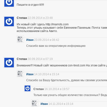
Пишите в отдел К!!!!
Степан
22.09.2014 в 23:48
Их новый сайт здесь http://marrots.com
Теперь этот упырь называет себя Евгением Паниным. Почта так
использованием сайта Авито.
Иван
23.09.2014 в 08:42
Спасибо вам за оперативную информацию
Степан
30.09.2014 в 07:19
Внимание!!! Новый сайт мошенников con-trest.com На этом сайте д
Иван
14.10.2014 в 15:14
Спасибо за Вашу бдительность, думаю мы своими усилиям
Степан
16.10.2014 в 19:57
Только как узнать общее количество спасенных? Ведь 
Иван
14.11.2014 в 15:14