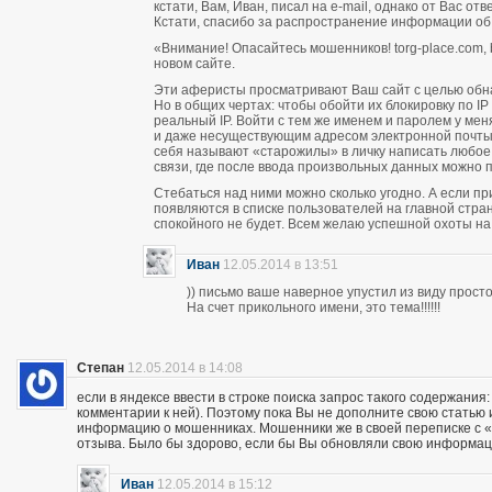
кстати, Вам, Иван, писал на e-mail, однако от Вас о
Кстати, спасибо за распространение информации об
«Внимание! Опасайтесь мошенников! torg-place.com, bu
новом сайте.
Эти аферисты просматривают Ваш сайт с целью обн
Но в общих чертах: чтобы обойти их блокировку по 
реальный IP. Войти с тем же именем и паролем у м
и даже несуществующим адресом электронной почты п
себя называют «старожилы» в личку написать любое
связи, где после ввода произвольных данных можно пи
Стебаться над ними можно сколько угодно. А если п
появляются в списке пользователей на главной стран
спокойного не будет. Всем желаю успешной охоты н
Иван
12.05.2014 в 13:51
)) письмо ваше наверное упустил из виду прос
На счет прикольного имени, это тема!!!!!!
Степан
12.05.2014 в 14:08
если в яндексе ввести в строке поиска запрос такого содержания:
комментарии к ней). Поэтому пока Вы не дополните свою статью
информацию о мошенниках. Мошенники же в своей переписке с «кл
отзыва. Было бы здорово, если бы Вы обновляли свою информац
Иван
12.05.2014 в 15:12