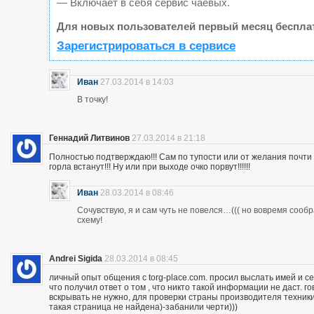
— Включает в себя сервис чаевых.
Для новых пользователей первый месяц беспла
Зарегистрироваться в сервисе
Иван
27.03.2014 в 14:03
В точку!
Геннадий Литвинов
27.03.2014 в 21:18
Полностью подтверждаю!!! Сам по тупости или от желания почт
горла встанут!!! Ну или при выходе очко порвут!!!!!!
Иван
28.03.2014 в 08:46
Сочувствую, я и сам чуть не повелся…((( но вовремя сооб
схему!
Andrei Sigida
28.03.2014 в 08:45
личный опыт общения с torg-place.com. просил выслать имей и с
что получил ответ о том , что никто такой информации не даст.
вскрывать не нужно, для проверки страны производителя техники,
такая страница не найдена)-забанили черти)))