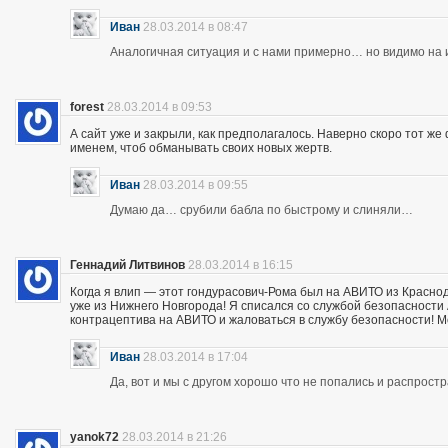
Иван
28.03.2014 в 08:47
Аналогичная ситуация и с нами примерно… но видимо на и
forest
28.03.2014 в 09:53
А сайт уже и закрыли, как предполагалось. Наверно скоро тот ж
именем, чтоб обманывать своих новых жертв.
Иван
28.03.2014 в 09:55
Думаю да… срубили бабла по быстрому и слиняли…
Геннадий Литвинов
28.03.2014 в 16:15
Когда я влип — этот гондурасович-Рома был на АВИТО из Краснод
уже из Нижнего Новгорода! Я списался со службой безопасности А
контрацептива на АВИТО и жаловаться в службу безопасности! Мож
Иван
28.03.2014 в 17:04
Да, вот и мы с другом хорошо что не попались и распрос
yanok72
28.03.2014 в 21:26