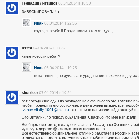
Геннадий Литвинов
03.04.2014 в 18:30
ЗАБЛОКИРОВАЛИ!;-)
Иван
03.04.2014 в 22:06
круто, спасибо!!! Продолжаем в том же духе, …
forest
04.04.2014 в 17:37
какие новости ребят?
Иван
06.04.2014 в 19:25
пока тишина, но думаю эти уроды много похожих и других 
shurrider
07.04.2014 в 10:24
вот походу еще один из разводов на avito. висело объявление п
чтобы проверить его состояние, а цена очень низкая. все подроб
ivanov-vitaliy-1991@mail.ru
. вот что мне написали: «Здравствуйте!
Это Виталий, по поводу обьявления! Спасибо что мне написали!
Вообщем смотрите, я живу сейчас не в России, а во Франции и р
чуть-чуть дороже 🙂 Отсюда такая низкая цена.
Все естественно оригинальное, отлично работает в России и есте
отличатся от того, что вы купите у нас в мВидео или например в 