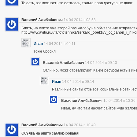
То есть, возможность то осталась, только прав доступа не дают
Василий Алибабаевич
14.04.2014 в 08:58
Блять, на Авито уже второй раз жалобу на объявление отправля
http://www.avito.ru/ufa/fototehnika/zerkalki_obektivy_ot_canon_i_
Иван
14.04.2014 в 09:11
тоже бросил
Василий Алибабаевич
14.04.2014 в 09:13
Отлично, можт отреагируют. Какие ресурсы есть в ине
Иван
14.04.2014 в 09:14
Различные сайты отзывов, социальные сети, ес
Василий Алибабаевич
15.04.2014 в 13:36
Иван, ну что там насчет сайтов куда жалов
Василий Алибабаевич
14.04.2014 в 10:49
Объява на авито заблокирована!