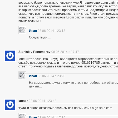
возможно было попасть, отключили уже.Я нашел еще один сайт M
все вернуть,я долго времени не теряя, начал писать людям кото
которых рассказал что были проблемы с этим Владимиром, неделю
сказал что все прошло нормально, ну я и спокойнее стал, подума
попасть, а потом так и mega-sell.com отключили, так что обидно 
внимательны!!!
Иван
08.06.2014 в 23:18
Сочувствую, …
Stanislav Ponomarev
08.06.2014 в 17:47
Мне интересно, кто нибудь обращался в правоохранительные орга
службе поддержки сказали что его номер 9516716785 активен, и 
ответ что нужно подать заявление,должны возбудить дело,потом
Иван
08.06.2014 в 23:20
На самом деле думаю кому то стоит попробовать и об этом 
деньги…
lanser
22.06.2014 в 23:42
жулики снова активизировались, вот новый сайт high-sale.com
Иван
23.06.2014 в 17:19