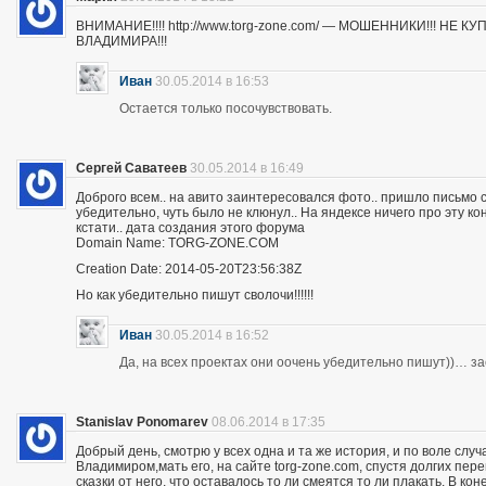
ВНИМАНИЕ!!!! http://www.torg-zone.com/ — МОШЕННИКИ!!! НЕ
ВЛАДИМИРА!!!
Иван
30.05.2014 в 16:53
Остается только посочувствовать.
Сергей Саватеев
30.05.2014 в 16:49
Доброго всем.. на авито заинтересовался фото.. пришло письмо с
убедительно, чуть было не клюнул.. На яндексе ничего про эту к
кстати.. дата создания этого форума
Domain Name: TORG-ZONE.COM
Creation Date: 2014-05-20T23:56:38Z
Но как убедительно пишут сволочи!!!!!!
Иван
30.05.2014 в 16:52
Да, на всех проектах они оочень убедительно пишут))… з
Stanislav Ponomarev
08.06.2014 в 17:35
Добрый день, смотрю у всех одна и та же история, и по воле слу
Владимиром,мать его, на сайте torg-zone.com, спустя долгих пере
сказки от него, что оставалось то ли смеятся то ли плакать. В ко