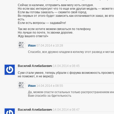
Сейчас в наличии, отправить вам могу хоть сегодня.
Но если вас интересует что то еще или другая модель — можете 
Если вы готовы заказать — скажите свой город.
Во первых от этого будет зависить как оплачивается заказ, во вто
есть.
Если есть вопросы — задавайте!
Так же если хотите можем связаться по телефону.
Но лучше по почте, тк звонки дорогие.
Жду вашего ответа!»
Иван
07.04.2014 в 10:28
Спасибо, все дружно кладем в копилку этот развод и мотае
Василий Алибабаевич
14.04.2014 в 08:45
Суки стали умнее, теперь убрали с форума возможность просмот
не поможет, я не верю)))
Иван
14.04.2014 в 08:55
Да, можем спасти остальных только распространением и
Вам спасибо за бдительность
Василий Алибабаевич
14.04.2014 в 08:47