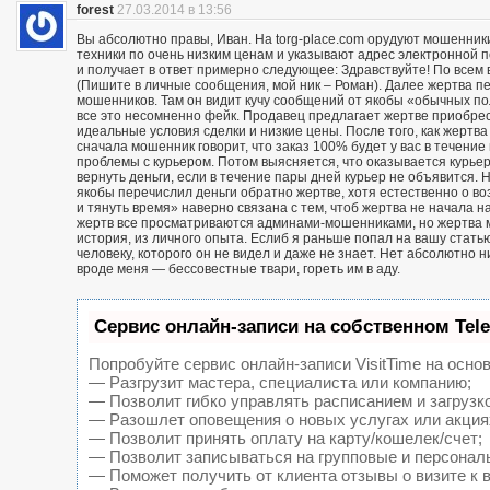
forest
27.03.2014 в 13:56
Вы абсолютно правы, Иван. На torg-place.com орудуют мошенни
техники по очень низким ценам и указывают адрес электронной 
и получает в ответ примерно следующее: Здравствуйте! По всем в
(Пишите в личные сообщения, мой ник – Роман). Далее жертва п
мошенников. Там он видит кучу сообщений от якобы «обычных пол
все это несомненно фейк. Продавец предлагает жертве приобрест
идеальные условия сделки и низкие цены. После того, как жерт
сначала мошенник говорит, что заказ 100% будет у вас в течение 
проблемы с курьером. Потом выясняется, что оказывается курьер
вернуть деньги, если в течение пары дней курьер не объявится. Н
якобы перечислил деньги обратно жертве, хотя естественно о воз
и тянуть время» наверно связана с тем, чтоб жертва не начала н
жертв все просматриваются админами-мошенниками, но жертва м
история, из личного опыта. Еслиб я раньше попал на вашу статью
человеку, которого он не видел и даже не знает. Нет абсолютно 
вроде меня — бессовестные твари, гореть им в аду.
Сервис онлайн-записи на собственном Tel
Попробуйте сервис онлайн-записи VisitTime на основ
— Разгрузит мастера, специалиста или компанию;
— Позволит гибко управлять расписанием и загрузк
— Разошлет оповещения о новых услугах или акция
— Позволит принять оплату на карту/кошелек/счет;
— Позволит записываться на групповые и персонал
— Поможет получить от клиента отзывы о визите к 