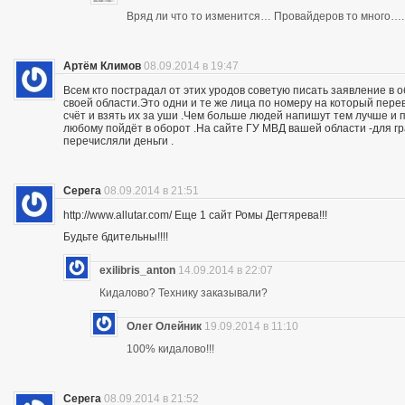
Вряд ли что то изменится… Провайдеров то много….
Артём Климов
08.09.2014 в 19:47
Всем кто пострадал от этих уродов советую писать заявление в 
своей области.Это одни и те же лица по номеру на который пер
счёт и взять их за уши .Чем больше людей напишут тем лучше и 
любому пойдёт в оборот .На сайте ГУ МВД вашей области -для г
перечисляли деньги .
Серега
08.09.2014 в 21:51
http://www.allutar.com/ Еще 1 сайт Ромы Дегтярева!!!
Будьте бдительны!!!!
exilibris_anton
14.09.2014 в 22:07
Кидалово? Технику заказывали?
Олег Олейник
19.09.2014 в 11:10
100% кидалово!!!
Серега
08.09.2014 в 21:52