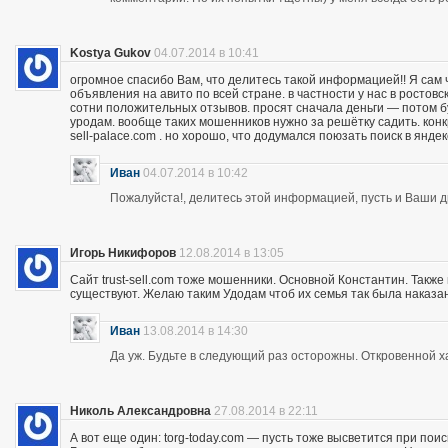
Kostya Gukov
04.07.2014 в 10:41
огромное спасибо Вам, что делитесь такой информацией!! Я сам
объявления на авито по всей стране. в частности у нас в ростов
сотни положительных отзывов. просят сначала деньги — потом бу
уродам. вообще таких мошенников нужно за решётку садить. кон
sell-palace.com . но хорошо, что додумался поюзать поиск в янде
Иван
04.07.2014 в 10:42
Пожалуйста!, делитесь этой информацией, пусть и Ваши др
Игорь Никифоров
12.08.2014 в 13:05
Сайт trust-sell.com тоже мошенники. Основной Константин. Также
существуют. Желаю таким Удодам чтоб их семья так была наказан
Иван
13.08.2014 в 14:30
Да уж. Будьте в следующий раз осторожны. Откровенной х
Николь Александровна
27.08.2014 в 22:11
А вот еще один: torg-today.com — пусть тоже высветится при поис