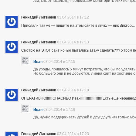
Ага, спс отписался))) продолжаем мониторить этих пендос
Геннадий Литвинов
03.04.2014 в 17:12
Прислали так же — пишите на этом сайте в личку — ник Виктор…
Геннадий Литвинов
03.04.2014 в 17:13
Смотрю на ЭТОТ сайт ночью пытались атаку сделать??? Утром п
Иван
03.04.2014 в 17:15
Да уроды, пришлось 5 минут потратить, что бы по удалять
Но большего они и не добьются, у меня сайт на хостинге 
Геннадий Литвинов
03.04.2014 в 17:18
ОПЕРАТИВНО!!!!!! СПАСИБО Иван!!!!!!!!!!!!!!!!!!!!!!! Есть еще неравнодушны
Иван
03.04.2014 в 17:19
Да, нужно поддерживать друзей и друг друга как только мо
Геннадий Литвинов
03.04.2014 в 17:23