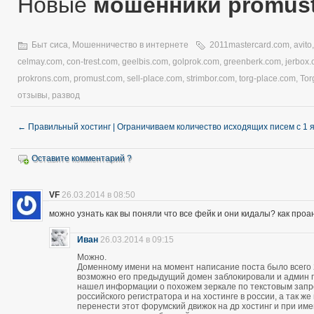
Новые
мошенники promus
Быт сиса
,
Мошенничество в интернете
2011mastercard.com
,
avito
celmay.com
,
con-trest.com
,
geelbis.com
,
golprok.com
,
greenberk.com
,
jerbox
prokrons.com
,
promust.com
,
sell-place.com
,
strimbor.com
,
torg-place.com
,
Tor
отзывы
,
развод
←
Правильный хостинг | Ограничиваем количество исходящих писем с 1 
Оставите комментарий ?
VF
26.03.2014 в 08:50
можно узнать как вы поняли что все фейк и они кидалы? как про
Иван
26.03.2014 в 09:15
Можно.
Доменному имени на момент написание поста было всего 28
возможно его предыдущий домен заблокировали и админ про
нашел информации о похожем зеркале по текстовым запро
российского регистратора и на хостинге в россии, а так 
перенести этот форумский движок на др хостинг и при и