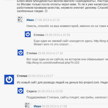
Благо моих блондинистых мозгов хватило «наяндексить». Насторо
по Москве только после оплаты через киви. То ли я уже насмотр
работником проверки качества, неумело клянчит денежку. Спасибо
заоблачные скидки. 🙂
Иван
27.08.2014 в 22:15
Николь, спасибо за ваш комментарий, именно из-за таких к
Степан
29.08.2014 в 16:58
Еще один их свежий сайт находится здесь: http://torg
Может кого-то это спасет…
Степан
29.08.2014 в 17:18
Вот еще один из их сайтов, на котором они обманывают ч
http://torg-in.com/showthread.php?t=103
Степан
03.09.2014 в 23:27
Из новый сайт для развода людей на деньги biz-project.com. Надеюс
Серега
06.09.2014 в 15:59
Поддерживаю Степана, сайты плодят, как грибы, написал 
Иван
06.09.2014 в 17:08