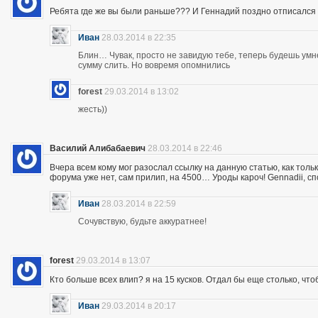
Ребята где же вы были раньше??? И Геннадий поздно отписался 
Иван
28.03.2014 в 22:35
Блин… Чувак, просто не завидую тебе, теперь будешь ум
сумму слить. Но вовремя опомнились
forest
29.03.2014 в 13:02
жесть))
Василий Алибабаевич
28.03.2014 в 22:46
Вчера всем кому мог разослал ссылку на данную статью, как толь
форума уже нет, сам прилип, на 4500… Уроды кароч! Gennadii, сп
Иван
28.03.2014 в 22:59
Сочувствую, будьте аккуратнее!
forest
29.03.2014 в 13:07
Кто больше всех влип? я на 15 кусков. Отдал бы еще столько, что
Иван
29.03.2014 в 20:17