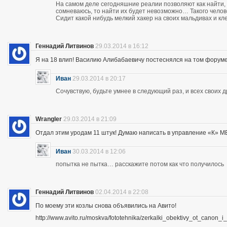
На самом деле сегодняшние реалии позволяют как найти, 
сомневаюсь, то найти их будет невозможно… Такого чело
Сидит какой нибудь мелкий хакер на своих мальдивах и кл
Геннадий Литвинов
29.03.2014 в 16:12
Я на 18 влип! Василию Алибабаевичу постеснялся на том форуме призна
Иван
29.03.2014 в 20:17
Сочувствую, будьте умнее в следующий раз, и всех своих 
Wrangler
29.03.2014 в 21:09
Отдал этим уродам 11 штук! Думаю написать в управление «К» МВД
Иван
30.03.2014 в 12:06
попытка не пытка… расскажите потом как что получилось
Геннадий Литвинов
02.04.2014 в 22:08
По моему эти козлы снова объявились на Авито!
http://www.avito.ru/moskva/fototehnika/zerkalki_obektivy_ot_canon